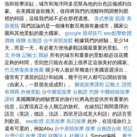
池和按摩浴缸，城市和海洋阿多尼斯為他的出色設備感到自
豪。 在美國巡遊前幾天，值得將我們的清醒時間調整到那
裡的時區，這樣我們就不必在那裡適應。
美式整復 筋膜
美
容撥筋
我們談論的是一個擁有數百萬個有趣城市，國家公
園和其他景點的龐大國家。
google 搜尋技巧
seo點擊軟體
價格
雄獅 台胞證
台中肩頸放鬆
根據我們的經驗，至少14
天，而是一天，有必要方便地參觀該國最重要的景點。
竹
北 外燴
記帳士 職缺
所有的城市和重要的景點都必須花費
足夠的時間，否則您只能在表面上很界定這個美好的國家。
竹北整復推拿推薦
很少有人敢於單獨進行美國巡迴演出，
儘管有了適當的設計和組織，幾乎任何人都可以開始冒險
（由家人，一群朋友或成對）。
腳底按摩課程
記帳士 證照
有用嗎
外燴茶點
台中腳底按摩
台胞證 代辦
中醫經絡按摩
課程
美國團隊的經驗豐富的旅行社將為您提供所有重要的
信息，以實現真正令人難忘的旅程。 在線預訂期間選擇的
語言（英語，德語，法語，西班牙語或意大利語）的語言受
到歡迎。
seo軟體
后里按摩
烏日按摩
此外，在現場旅行上
還有可選的，例如Abu
台中肩頸按摩
按摩
台胞證台南
登記
台灣公司
按摩 課程
財團法人 社團法人
Simbel偏移。
餐盒