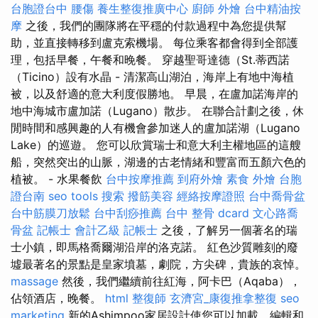
台胞證台中
腰傷
養生整復推廣中心
廚師 外燴
台中精油按
摩
之後，我們的團隊將在平穩的付款過程中為您提供幫
助，並直接轉移到盧克索機場。 每位乘客都會得到全部護
理，包括早餐，午餐和晚餐。 穿越聖哥達德（St.蒂西諾
（Ticino）設有水晶 - 清潔高山湖泊，海岸上有地中海植
被，以及舒適的意大利度假勝地。 早晨，在盧加諾海岸的
地中海城市盧加諾（Lugano）散步。 在聯合計劃之後，休
閒時間和感興趣的人有機會參加迷人的盧加諾湖（Lugano
Lake）的巡遊。 您可以欣賞瑞士和意大利主權地區的這艘
船，突然突出的山脈，湖邊的古老情緒和豐富而五顏六色的
植被。 - 水果餐飲
台中按摩推薦
到府外燴
素食 外燴
台胞
證台南
seo tools
搜索
撥筋美容
經絡按摩證照
台中喬骨盆
台中筋膜刀放鬆
台中刮痧推薦
台中 整骨 dcard
文心路喬
骨盆
記帳士 會計乙級
記帳士
之後，了解另一個著名的瑞
士小鎮，即馬格喬爾湖沿岸的洛克諾。 紅色沙質雕刻的廢
墟最著名的景點是皇家墳墓，劇院，方尖碑，貴族的哀悼。
massage
然後，我們繼續前往紅海，阿卡巴（Aqaba），
佔領酒店，晚餐。
html
整復師
玄濟宮_康復推拿整復
seo
marketing
新的Ashimpoo家居設計使您可以加載，編輯和