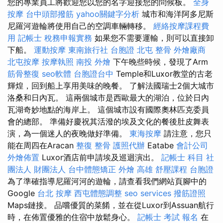
您的專業員工將歡迎您以您的名字迎接您的問候板。
全身
按摩
台中頭部撥筋
yahoo關鍵字分析
城市和海洋阿多尼斯
尼羅河遊輪將使用自己的空調車輛轉移。
經絡按摩課程費
用
記帳士 稅務申報實務
如果您不需要運輸，則可以直接卸
下船。
運動按摩
東南旅行社 台胞證
北屯 整骨
外燴廠商
北屯按摩
按摩執照
南投 外燴
下午晚些時候，發現了Arm
筋骨整復
seo軟體
台胞證台中
Temple和Luxor教堂的古老
輝煌，回到船上享用美味的晚餐。 了解法國瑞士2個大城市
洛桑和日內瓦。 這兩個城市是西歐最大的湖泊，位於日內
瓦湖奇妙地點的海岸上。 這個城市設有國際奧林匹克委員
會的總部。 準備好慶祝其活潑的埃及文化的餐後肚皮舞表
演，為一個迷人的夜晚做好準備。
東海按摩
請注意，您只
能在周四在Aracan
整復 整骨
護照代辦
Eatabe
會計公司
外燴佈置
Luxor酒店前申請埃及巡迴演出。
記帳士 科目
社
團法人 財團法人
台中體態矯正
外燴 高雄
舒壓課程
台胞證
為了準確指導尼羅河河的遊輪，請查看我們網站頁腳中的
Google
台北 按摩
西屯體態調整
seo services
撥筋證照
Maps鏈接。 品嚐優質的菜餚，並在從Luxor到Assuan航行
時，在佈置優雅的住宿中放鬆身心。
記帳士 考試 報名
在