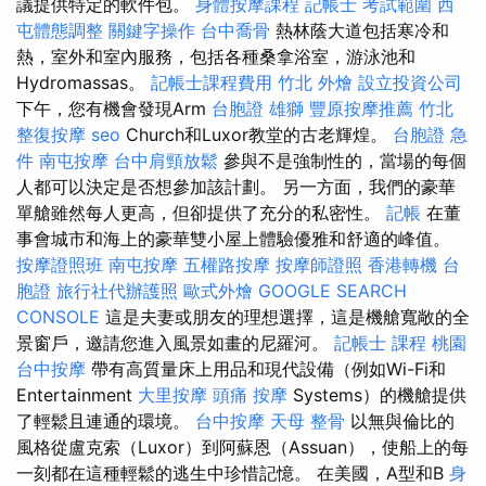
議提供特定的軟件包。
身體按摩課程
記帳士 考試範圍
西
屯體態調整
關鍵字操作
台中喬骨
熱林蔭大道包括寒冷和
熱，室外和室內服務，包括各種桑拿浴室，游泳池和
Hydromassas。
記帳士課程費用
竹北 外燴
設立投資公司
下午，您有機會發現Arm
台胞證 雄獅
豐原按摩推薦
竹北
整復按摩
seo
Church和Luxor教堂的古老輝煌。
台胞證 急
件
南屯按摩
台中肩頸放鬆
參與不是強制性的，當場的每個
人都可以決定是否想參加該計劃。 另一方面，我們的豪華
單艙雖然每人更高，但卻提供了充分的私密性。
記帳
在董
事會城市和海上的豪華雙小屋上體驗優雅和舒適的峰值。
按摩證照班
南屯按摩
五權路按摩
按摩師證照
香港轉機 台
胞證
旅行社代辦護照
歐式外燴
GOOGLE SEARCH
CONSOLE
這是夫妻或朋友的理想選擇，這是機艙寬敞的全
景窗戶，邀請您進入風景如畫的尼羅河。
記帳士 課程 桃園
台中按摩
帶有高質量床上用品和現代設備（例如Wi-Fi和
Entertainment
大里按摩
頭痛 按摩
Systems）的機艙提供
了輕鬆且連通的環境。
台中按摩
天母 整骨
以無與倫比的
風格從盧克索（Luxor）到阿蘇恩（Assuan），使船上的每
一刻都在這種輕鬆的逃生中珍惜記憶。 在美國，A型和B
身