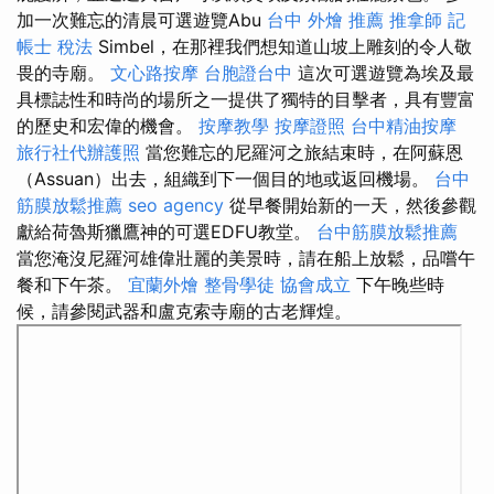
加一次難忘的清晨可選遊覽Abu
台中 外燴 推薦
推拿師
記
帳士 稅法
Simbel，在那裡我們想知道山坡上雕刻的令人敬
畏的寺廟。
文心路按摩
台胞證台中
這次可選遊覽為埃及最
具標誌性和時尚的場所之一提供了獨特的目擊者，具有豐富
的歷史和宏偉的機會。
按摩教學
按摩證照
台中精油按摩
旅行社代辦護照
當您難忘的尼羅河之旅結束時，在阿蘇恩
（Assuan）出去，組織到下一個目的地或返回機場。
台中
筋膜放鬆推薦
seo agency
從早餐開始新的一天，然後參觀
獻給荷魯斯獵鷹神的可選EDFU教堂。
台中筋膜放鬆推薦
當您淹沒尼羅河雄偉壯麗的美景時，請在船上放鬆，品嚐午
餐和下午茶。
宜蘭外燴
整骨學徒
協會成立
下午晚些時
候，請參閱武器和盧克索寺廟的古老輝煌。