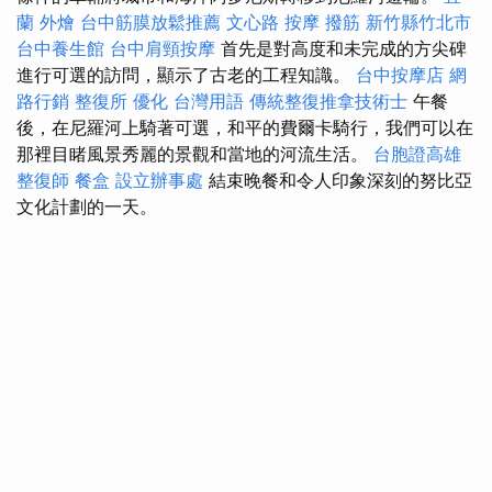
蘭 外燴
台中筋膜放鬆推薦
文心路 按摩
撥筋 新竹縣竹北市
台中養生館
台中肩頸按摩
首先是對高度和未完成的方尖碑
進行可選的訪問，顯示了古老的工程知識。
台中按摩店
網
路行銷
整復所
優化 台灣用語
傳統整復推拿技術士
午餐
後，在尼羅河上騎著可選，和平的費爾卡騎行，我們可以在
那裡目睹風景秀麗的景觀和當地的河流生活。
台胞證高雄
整復師
餐盒
設立辦事處
結束晚餐和令人印象深刻的努比亞
文化計劃的一天。