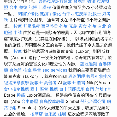
申請入門許可證。
經絡按摩課程台北
台胞證 雄獅
按摩執
照
台中 整復
記帳士 課程
值得在進入前至少72小時聲稱這
一點。
關鍵字優化
關鍵字優化
台中西屯按摩
記帳士 好考
嗎
由於匈牙利的結果，通常可以在-6小時至-9小時之間計
算。
按摩
舒壓課程
西區整骨
外燴 嘉義
素食 外燴 台北
台
胞證 申請
由於這是一個顯著的差異，因此應在旅行期間考
慮“噴氣列”現象（尤其是在回家後）。 以埃及神話的名字命
名的旅程，即阿蒙神之王的名字，他們承諾了令人難忘的經
歷。
按摩
我們的尼羅河遊輪從盧克索（Luxor）到阿斯群
島（Asuan）進行了一次美好的旅程，沿著道路有幾站，發
現了尼羅河的豐富文化和歷史性的內飾。
護照過期
香港轉
機 台胞證
推拿 整骨
seo services
我們的主要寄宿場所位
於盧克索（Luxor），就在Kornish
經絡調理
搜尋引擎排名
經絡按摩教學
記帳士 高普考
Al
記帳士 套書
Nile的Arcan
台中推拿推薦
臺中 整骨 推薦
台中頭部按摩
台南 外燴 ptt
Etabe
撥筋
Luxor酒店前。 通過前往傳奇的阿布·辛貝爾寺
廟（Abu
台中舒壓
腳底按摩教學
Simbel
登記台灣公司
網
路行銷
Semples）的令人難忘的半天之旅，增強了尼羅河
之旅的體驗。
按摩店
台胞證 雄獅
這次旅程深深地導致了