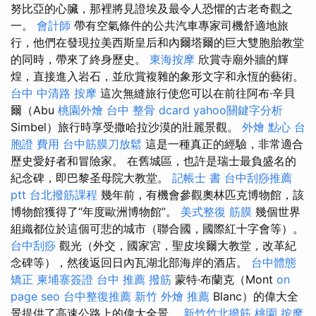
努比亞的心臟，那裡將見證埃及最令人恐懼的古老奇觀之
一。
會計師
帶有空氣條件的公共汽車專家司機舒適地旅
行，他們在發現拉美西斯皇后和內爾塔爾的巨大雙胞胎教堂
的同時，帶來了終身歷史。
東海按摩
欣賞寺廟外牆的輝
煌，直接進入岩石，並欣賞複雜的象形文字和永恆的藝術。
台中 中清路 按摩
這次無縫旅行使您可以在前往阿布·辛貝
爾（Abu
桃園外燴
台中 整骨 dcard
yahoo關鍵字分析
Simbel）旅行時享受撒哈拉沙漠的壯麗景觀。
外燴 點心
台
胞證 費用
台中筋膜刀放鬆
這是一種真正的經驗，非常適合
歷史愛好者和冒險家。 在舊城區，也許是瑞士最負盛名的
紀念碑，即巴黎圣母院大教堂。
記帳士 書
台中刮痧推薦
ptt
台北撥筋課程
幾年前，有機會參觀奧林匹克博物館，該
博物館獲得了“年度歐洲博物館”。
美式整復 筋膜
幾個世界
組織都位於這個可悲的城市（聯合國，國際紅十字會等）。
台中刮痧
觀光（外交，國家宮，聖皮埃爾大教堂，改革紀
念碑等），然後返回日內瓦湖北部海岸的酒店。
台中體態
矯正
柬埔寨簽證
台中 推薦 撥筋
蒙特·布蘭克（Mont
on
page seo
台中整復推薦
新竹 外燴 推薦
Blanc）的偉大全
景提供了高速公路上的偉大全景。
新竹竹北撥筋
桃園 按摩