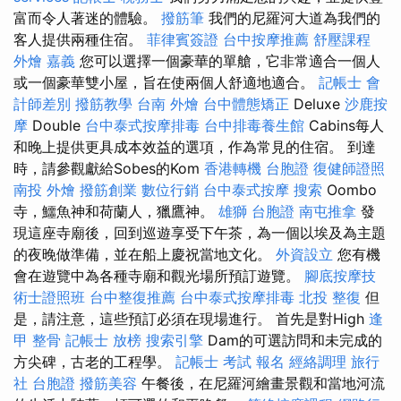
富而令人著迷的體驗。
撥筋筆
我們的尼羅河大道為我們的
客人提供兩種住宿。
菲律賓簽證
台中按摩推薦
舒壓課程
外燴 嘉義
您可以選擇一個豪華的單艙，它非常適合一個人
或一個豪華雙小屋，旨在使兩個人舒適地適合。
記帳士 會
計師差別
撥筋教學
台南 外燴
台中體態矯正
Deluxe
沙鹿按
摩
Double
台中泰式按摩排毒
台中排毒養生館
Cabins每人
和晚上提供更具成本效益的選項，作為常見的住宿。 到達
時，請參觀獻給Sobes的Kom
香港轉機 台胞證
復健師證照
南投 外燴
撥筋創業
數位行銷
台中泰式按摩
搜索
Oombo
寺，鱷魚神和荷蘭人，獵鷹神。
雄獅 台胞證
南屯推拿
發
現這座寺廟後，回到巡遊享受下午茶，為一個以埃及為主題
的夜晚做準備，並在船上慶祝當地文化。
外資設立
您有機
會在遊覽中為各種寺廟和觀光場所預訂遊覽。
腳底按摩技
術士證照班
台中整復推薦
台中泰式按摩排毒
北投 整復
但
是，請注意，這些預訂必須在現場進行。 首先是對High
逢
甲 整骨
記帳士 放榜
搜索引擎
Dam的可選訪問和未完成的
方尖碑，古老的工程學。
記帳士 考試 報名
經絡調理
旅行
社 台胞證
撥筋美容
午餐後，在尼羅河繪畫景觀和當地河流