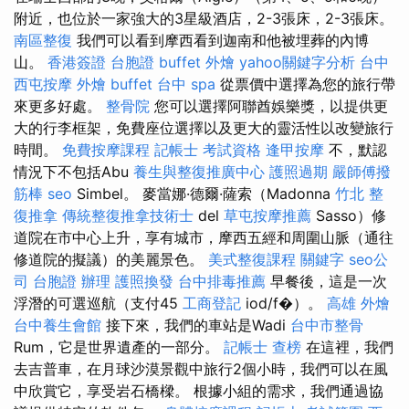
附近，也位於一家強大的3星級酒店，2-3張床，2-3張床。
南區整復
我們可以看到摩西看到迦南和他被埋葬的內博
山。
香港簽證 台胞證
buffet 外燴
yahoo關鍵字分析
台中
西屯按摩
外燴 buffet
台中 spa
從票價中選擇為您的旅行帶
來更多好處。
整骨院
您可以選擇阿聯酋娛樂獎，以提供更
大的行李框架，免費座位選擇以及更大的靈活性以改變旅行
時間。
免費按摩課程
記帳士 考試資格
逢甲按摩
不，默認
情況下不包括Abu
養生與整復推廣中心
護照過期
嚴師傅撥
筋棒
seo
Simbel。 麥當娜·德爾·薩索（Madonna
竹北 整
復推拿
傳統整復推拿技術士
del
草屯按摩推薦
Sasso）修
道院在市中心上升，享有城市，摩西五經和周圍山脈（通往
修道院的擬議）的美麗景色。
美式整復課程
關鍵字
seo公
司
台胞證 辦理
護照換發
台中排毒推薦
早餐後，這是一次
浮潛的可選巡航（支付45
工商登記
iod/f�）。
高雄 外燴
台中養生會館
接下來，我們的車站是Wadi
台中市整骨
Rum，它是世界遺產的一部分。
記帳士 查榜
在這裡，我們
去吉普車，在月球沙漠景觀中旅行2個小時，我們可以在風
中欣賞它，享受岩石橋樑。 根據小組的需求，我們通過協