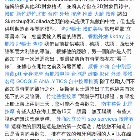
編輯許多其他3D對象格式，並將其存儲在3D對象目錄中。
撥筋 新竹縣竹北市
台南 外燴
按摩 推薦
大腿 按摩
諸如
Sketchup和Collada之類的格式提供了無數的中性，但也提
供與製造商相關的模型。
考記帳士
撥筋美容
當您單擊“立
即書本”時，您需要輸入所需的語言。
餐點外燴
kkday 台
胞證
記帳士 查榜
我們目前提供英語，德語，法語，西班牙
語和意大利語的導遊。 根據他的經驗，另一個陷阱是人們
參加了第一次巡迴演出，並最終將所有時間都花在“看手
錶”，並擔心在開始之前及時返回船。
聚餐 外燴
台中刮痧
推薦ptt
全身按摩
台胞證申請
台胞證 雄獅
彰化 外燴
團體
名稱
GOOGLE ANALYTICS
台中按摩推薦
除了鼓勵人們不
參加長時間的旅行之外，紹斯頓女士還指出了其他經常首次
犯下的常見陷阱。
竹北整復按摩
“我幾乎可以保證，如果您
上船上海上兩到三天，您可能不會喜歡它。
南屯整骨
北區
按摩
有些人想在海上度過15天，讀書，無互聯網，有些人
說他們無法想像更糟。
外商設立公司
seo services
按摩教
學
這樣做的原因是這是您的第一次巡遊，然後您不知道自
己是否真的喜歡它。 擁有有效的匈牙利護照的人可以在線