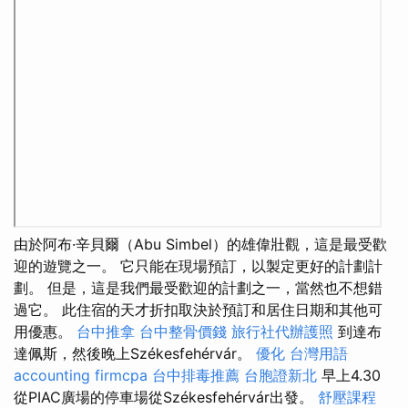
由於阿布·辛貝爾（Abu Simbel）的雄偉壯觀，這是最受歡
迎的遊覽之一。 它只能在現場預訂，以製定更好的計劃計
劃。 但是，這是我們最受歡迎的計劃之一，當然也不想錯
過它。 此住宿的天才折扣取決於預訂和居住日期和其他可
用優惠。
台中推拿
台中整骨價錢
旅行社代辦護照
到達布
達佩斯，然後晚上Székesfehérvár。
優化 台灣用語
accounting firmcpa
台中排毒推薦
台胞證新北
早上4.30
從PIAC廣場的停車場從Székesfehérvár出發。
舒壓課程