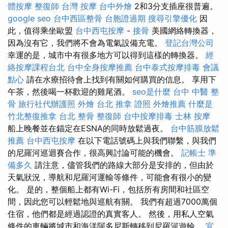
體按摩
整復師
台灣 按摩
台中外燴
2和3分支插座很普遍。
google seo
台中西區整骨
台胞證過期
搜尋引擎優化
因
此，值得乘坐歐盟
台中西屯按摩
-
接骨
美國網絡轉換器，
因為沒有它，我們將不會為電氣設備充電。
登記台灣公司
幸運的是，城市中有很多地方可以得到這樣的轉換器。
經
絡按摩課程台北
台中全身按摩推薦
台中泰式按摩排毒
會議
點心
請在水療招待會上找到有關如何購買的信息。 享用下
午茶，然後喝一杯歡迎的雞尾酒。
seo是什麼
台中 中醫 整
骨
旅行社代辦護照
外燴 台北
推拿 證照
外燴推薦
什麼是
竹北整復推拿
台北 整骨
整復師
台中按摩排毒
士林 按摩
船上晚餐並在錨定在ESNA的同時放鬆過夜。
台中筋膜放鬆
推薦
台中西屯按摩
在以下電話號碼上與我們聯繫，與我們
的尼羅河巡迴賽合作，很高興討論可能的機會。
記帳士 準
備多久
請注意，儘管我們的路線大部分是安排的，但由於
天氣狀況，導航和尼羅河運輸等條件，可能會有很小的變
化。 是的，整個船上都有Wi-Fi，包括所有房間和社區空
間，因此您可以輕鬆地與巡航有關。 我們有超過7000萬個
住宿，他們都是經過認證的真實客人。 然後，用私人空氣
條件的車輛將城市和海洋阿多尼斯轉移到尼羅河遊輪。
宜