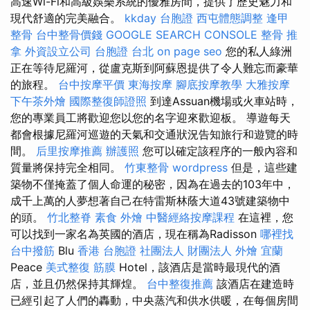
高速Wi-Fi和高級娛樂系統的優雅房間，提供了歷史魅力和
現代舒適的完美融合。
kkday 台胞證
西屯體態調整
逢甲
整骨
台中整骨價錢
GOOGLE SEARCH CONSOLE
整骨 推
拿
外資設立公司
台胞證 台北
on page seo
您的私人綠洲
正在等待尼羅河，從盧克斯到阿蘇恩提供了令人難忘而豪華
的旅程。
台中按摩平價
東海按摩
腳底按摩教學
大雅按摩
下午茶外燴
國際整復師證照
到達Assuan機場或火車站時，
您的專業員工將歡迎您以您的名字迎來歡迎板。 導遊每天
都會根據尼羅河巡遊的天氣和交通狀況告知旅行和遊覽的時
間。
后里按摩推薦
辦護照
您可以確定該程序的一般內容和
質量將保持完全相同。
竹東整骨
wordpress
但是，這些建
築物不僅掩蓋了個人命運的秘密，因為在過去的103年中，
成千上萬的人夢想著自己在特雷斯林蔭大道43號建築物中
的頭。
竹北整脊
素食 外燴
中醫經絡按摩課程
在這裡，您
可以找到一家名為英國的酒店，現在稱為Radisson
哪裡找
台中撥筋
Blu
香港 台胞證
社團法人 財團法人
外燴 宜蘭
Peace
美式整復 筋膜
Hotel，該酒店是當時最現代的酒
店，並且仍然保持其輝煌。
台中整復推薦
該酒店在建造時
已經引起了人們的轟動，中央蒸汽和供水供暖，在每個房間