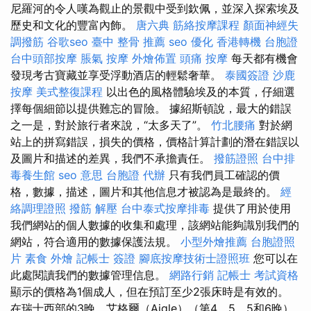
尼羅河的令人嘆為觀止的景觀中受到欽佩，並深入探索埃及
歷史和文化的豐富內飾。
唐六典
筋絡按摩課程
顏面神經失
調撥筋
谷歌seo
臺中 整骨 推薦
seo 優化
香港轉機 台胞證
台中頭部按摩
脹氣 按摩
外燴佈置
頭痛 按摩
每天都有機會
發現考古寶藏並享受浮動酒店的輕鬆奢華。
泰國簽證
沙鹿
按摩
美式整復課程
以出色的風格體驗埃及的本質，仔細選
擇每個細節以提供難忘的冒險。 據紹斯頓說，最大的錯誤
之一是，對於旅行者來說，“太多天了”。
竹北腰痛
對於網
站上的拼寫錯誤，損失的價格，價格計算計劃的潛在錯誤以
及圖片和描述的差異，我們不承擔責任。
撥筋證照
台中排
毒養生館
seo 意思
台胞證 代辦
只有我們員工確認的價
格，數據，描述，圖片和其他信息才被認為是最終的。
經
絡調理證照
撥筋 解壓
台中泰式按摩排毒
提供了用於使用
我們網站的個人數據的收集和處理，該網站能夠識別我們的
網站，符合適用的數據保護法規。
小型外燴推薦
台胞證照
片
素食 外燴
記帳士 簽證
腳底按摩技術士證照班
您可以在
此處閱讀我們的數據管理信息。
網路行銷
記帳士 考試資格
顯示的價格為1個成人，但在預訂至少2張床時是有效的。
在瑞士西部的3晚，艾格爾（Aigle）（第4、5、5和6晚）