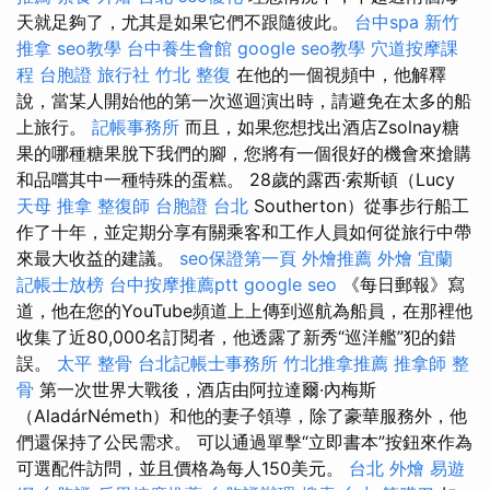
天就足夠了，尤其是如果它們不跟隨彼此。
台中spa
新竹
推拿
seo教學
台中養生會館
google seo教學
穴道按摩課
程
台胞證 旅行社
竹北 整復
在他的一個視頻中，他解釋
說，當某人開始他的第一次巡迴演出時，請避免在太多的船
上旅行。
記帳事務所
而且，如果您想找出酒店Zsolnay糖
果的哪種糖果脫下我們的腳，您將有一個很好的機會來搶購
和品嚐其中一種特殊的蛋糕。 28歲的露西·索斯頓（Lucy
天母 推拿
整復師
台胞證 台北
Southerton）從事步行船工
作了十年，並定期分享有關乘客和工作人員如何從旅行中帶
來最大收益的建議。
seo保證第一頁
外燴推薦
外燴 宜蘭
記帳士放榜
台中按摩推薦ptt
google seo
《每日郵報》寫
道，他在您的YouTube頻道上上傳到巡航為船員，在那裡他
收集了近80,000名訂閱者，他透露了新秀“巡洋艦”犯的錯
誤。
太平 整骨
台北記帳士事務所
竹北推拿推薦
推拿師
整
骨
第一次世界大戰後，酒店由阿拉達爾·內梅斯
（AladárNémeth）和他的妻子領導，除了豪華服務外，他
們還保持了公民需求。 可以通過單擊“立即書本”按鈕來作為
可選配件訪問，並且價格為每人150美元。
台北 外燴
易遊