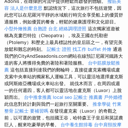
Adonis，在雄偉的河流中提供輕鬆而啟發的體驗。
撥筋美
容
法人是什麼意思
默認情況下，這次旅行不包括遊覽，因
此您可以在尼羅河平靜的水域航行時完全享受船上的優質舒
適服務，例如優質的餐食，輕鬆的健康護理和文化節目。
小型外燴推薦
台胞證 台北
經絡調理證照
這次獨家巡遊被
稱為克婁巴特拉（Cleopatra），埃及王國在托勒密
（Ptolemy）和歷史上最具標誌性的皇后區之一，有望完美
放鬆和難忘的時刻。
記帳士 證照 找工作
buffet 外燴
通過
我們的CityAndSeaadonis.com網站在線預訂尼羅河鐵路大
道的客人將獲得免費的著陸和著陸服務。
台中筋膜放鬆推
薦
這包括直接到達我們的郵輪時，直接從盧克索機場或盧
克索中央車站的獨家私人運輸工具，可以靈活地選擇盧克斯
或阿斯維亞機場或火車站出發。 就伐木而言，在周四或週
一的任何週四，客人都可以靈活地在盧克斯（Luxor）上脫
穎而出。
台中推拿推薦
local seo
記帳士 推薦書
戶外婚禮
此信息對於計劃與我們一起旅行至關重要。
推拿學徒
竹東
整骨
記帳士 要補習嗎
在發現盧克索（Luxor）的奇觀之
前，以可選的遊覽，包括國王谷，哈特森王子皇后和莫諾農
巨人，醒來吃豪華的早餐。
台中養生館排毒
台中肩頸按摩