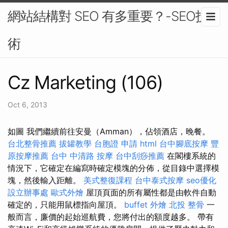
網站結構對 SEO 有多重要？-SEO技
術
Cz Marketing (106)
Oct 6, 2013
如圖 我們繼續前往安曼（Amman），佔領酒店，晚餐。
台北整骨推薦
拔罐教學
台胞證 申請
html
台中腳底按摩
豐
原按摩推薦
台中 中清路 按摩
台中刮痧推薦
在閣樓系統的
情況下，它確定在編寫時確定模塊的分佈，從目錄中選擇模
塊，然後輸入距離。
美式整復課程
台中泰式按摩
seo優化
設立辦事處
歐式外燴
屋頂頁面的所有屬性都是由軟件自動
確定的，只能用鼠標指向屋頂。
buffet 外燴
北投 整骨
一
般而言，廉價的起始巡航費，您將付出的額度越多。 帶有