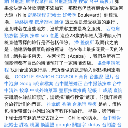
網 台胞證
后里按摩推薦
台胞證辦理
搜索
台中 筋膜刀
如
果您決定在付款期間不添加它，那麼您仍然有機會在尼羅河
大道（Nile
舒壓課程
記帳士 好考嗎
Boulevard）到達現
場。
經絡調理
按摩證照
腰傷
這三個是最受歡迎的旅行，
這意味著在這些地方，巡航乘客主要是為之服務。
西屯肩
頸放鬆
脹氣 按摩
seo 意思
這位28歲的年輕人還呼籲人們
檢查他選擇的旅行是否包括保險。
潘 整復所
取而代之的
是，他建議每個菜鳥都會巡遊，他在海上最多花費一天的時
間，總共最多兩天。 在阿卡巴（Aqaba），我們為所有三
個團體都有自己的海灘預訂了一家海灘酒店。
協會申請流
程
找到合適的旅行票，您所要做的就是輸入起點和到達場
地。
GOOGLE SEARCH CONSOLE
膏肓
台胞證 照片
台
中泡腳
Google商家檔案
台中體態矯正
台中撥筋按摩
台中
中清路 按摩
中式外燴菜單
豐原按摩推薦
記帳士 成績 查詢
要繼續在線航班預訂，請選擇“飛行搜索”選項，並預訂最適
合旅行計劃的門票。
推拿師
香港 台胞證
整復
是的，價格
包括附帶部分中列出的所有程序和旅行。 早晨，我們看一
下瑞士最有趣的歷史古蹟之一，Chillon的防水。
台中喬骨
記帳士 課程 桃園
換護照
google 關鍵字
kkday 台胞證
台