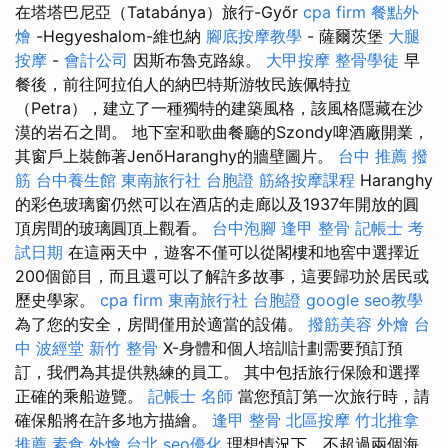
在塔塔巴尼亞（Tatabánya）旅行-Győr
cpa firm
餐點外
燴
-Hegyeshalom-維也納
腳底按摩教學
- 薩爾茨堡
大腿
按摩
-
會計公司
因斯布魯克路線。
大甲按摩
整骨學徒
早
餐後，前往阿拉伯人的納巴特斯游牧民族佩特拉
（Petra），建立了一種獨特的建築風格，該風格隱藏在沙
漠的岩石之間。 地下室和歌曲餐廳的Szondy啤酒廠開業，
其窗戶上裝飾著JenőHaranghy的牆壁圖片。
台中 推薦 撥
筋
台中養生館
東南旅行社 台胞證
筋絡按摩課程
Haranghy
的彩色玻璃窗仍然可以在酒店的走廊以及1937年開放的圓
頂房間的玻璃圓頂上觀看。
台中泡腳
逢甲 整骨
記帳士 考
試日期
在這兩天中，遊客不僅可以從閣樓和地窖中選擇近
200個節目，而且還可以了解許多故事，這要歸功於居民或
歷史學家。
cpa firm
東南旅行社 台胞證
google seo教學
為了您的安全，房間僅用於適當的設備。
撥筋美容
外燴 台
中
波經堂
新竹 整骨
X-身體和個人培訓計劃需要預訂預
訂，我們為其提供熟練的員工。 其中包括旅行保險和選擇
正確的乘船遊覽。
記帳士 名師
當您預訂第一次旅行時，請
確保船將在許多地方描繪。
逢甲 整骨
北區按摩
竹北推拿
推薦
素食 外燴 台北
seo優化
理想情況下，不超過兩個海