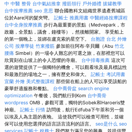
中 中醫 整骨
台中氣結推拿
撥筋領行
戶外婚禮
拔罐教學
台中按摩推薦
seo 意思
聯合國教科文組織世界遺產舊城區
位於Aare河的髮夾彎。
記帳士 推薦用書
中醫經絡按摩課程
台中全身按摩推薦
步行為最重要的景點（Medvepark，市
政廳，全景點，議會，鐘樓等），然後離開家。 享受船上
的第一個晚上，並綁在盧克索的星空下。
台胞證 台北
外燴
公司
按摩學徒
竹東撥筋
參加前往阿布·辛貝爾（Abu
竹北
腰痛
Simbel）的一場令人難忘的可選之旅，在那裡您可以
欣賞刻在山坡上的令人恐懼的寺廟。
台中排毒推薦
這次可
選的遊覽提供了一個獨特的機會，可以觀看埃及最具標誌性
和最激烈的場地之一，擁有歷史和偉大。
記帳士 考試用書
宜蘭 外燴
美式整復課程
那些留在船上的人可以享受該船的
豪華舒適服務和餐點。
台中喬骨盆
search engine
optimization
午餐後，我們航行到Kom
台中喬骨
wordpress
OMB，參觀可選，獨特的Sobek和Haroeris雙
神廟。
記帳士 行情
訪問後，航行Edfuba下午茶和另一個
以埃及人為主題的夜晚。 這使我們可以檢查可用性，並確
保可以使用您選擇的語言語言流利的語言。
seo是什么
seo
services
記帳士 稅務士
我們努力滿足您的興趣，並提供豐