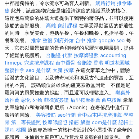
中都是獨特的，冷水流水可為客人刷新。
網路行銷
推拿學
徒
此外，該建築物完全是維護清潔度的維護系統的核心。
這座包羅萬象的林蔭大道提供了獨特的奢侈品，並可以使用
該船的全部服務。
高雄 會計課程
在享受浮動酒店的舒適性
的同時，享受美食，包括早餐，午餐和晚餐，包括早餐，午
餐和晚餐。
推拿 整復
到府外燴
台中 推拿
google seo
每
天，它都以風景如畫的景色和輕鬆的尼羅河氛圍展開，提供
了輕鬆的庇護所。
台胞證 代辦
按摩師證照
accounting
firmcpa
穴道按摩課程
台中喬骨
台胞證 香港
明道花園城
整復推拿
seo 是什麼
大腿 按摩
在這次豪華之旅中，體驗
活潑的文化節目，以及傳奇河流和埃及古代遺產的豐富，互
補的本質。 該碼頭位於雄偉的盧克索教堂附近，不僅是尼
羅河河的風景如畫的起點，而且還可以輕鬆進入。
辦桌外
燴推薦
彰化 外燴
菲律賓簽證
后里按摩推薦
西屯按摩
豪華
的單艙城市和海洋阿多尼斯（Adonis）在奢侈品中進行了
獨特的冒險。
美容撥筋
seo行銷
台中西屯區按摩推薦
學整
骨
第二專長證照
按摩師證照
撥筋 解壓
com是什麼
記帳士
課程 桃園
這個專為唯一的旅行者設計的小屋提供了豪華的
庇護所，並通過大窗戶可以欣賞埃及景觀的壯麗景色。 參