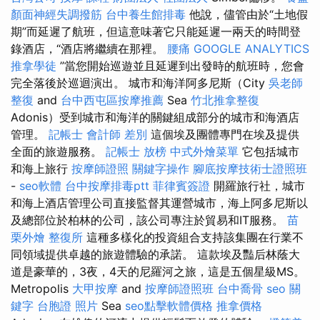
顏面神經失調撥筋
台中養生館排毒
他說，儘管由於“土地假
期”而延遲了航班，但這意味著它只能延遲一兩天的時間登
錄酒店，“酒店將繼續在那裡。
腰痛
GOOGLE ANALYTICS
推拿學徒
”當您開始巡遊並且延遲到出發時的航班時，您會
完全落後於巡迴演出。 城市和海洋阿多尼斯（City
吳老師
整復
and
台中西屯區按摩推薦
Sea
竹北推拿整復
Adonis）受到城市和海洋的關鍵組成部分的城市和海酒店
管理。
記帳士 會計師 差別
這個埃及團體專門在埃及提供
全面的旅遊服務。
記帳士 放榜
中式外燴菜單
它包括城市
和海上旅行
按摩師證照
關鍵字操作
腳底按摩技術士證照班
-
seo軟體
台中按摩排毒ptt
菲律賓簽證
開羅旅行社，城市
和海上酒店管理公司直接監督其運營城市，海上阿多尼斯以
及總部位於柏林的公司，該公司專注於貿易和IT服務。
苗
栗外燴
整復所
這種多樣化的投資組合支持該集團在行業不
同領域提供卓越的旅遊體驗的承諾。 這款埃及豔后林蔭大
道是豪華的，3夜，4天的尼羅河之旅，這是五個星級MS。
Metropolis
大甲按摩
and
按摩師證照班
台中喬骨
seo 關
鍵字
台胞證 照片
Sea
seo點擊軟體價格
推拿價格