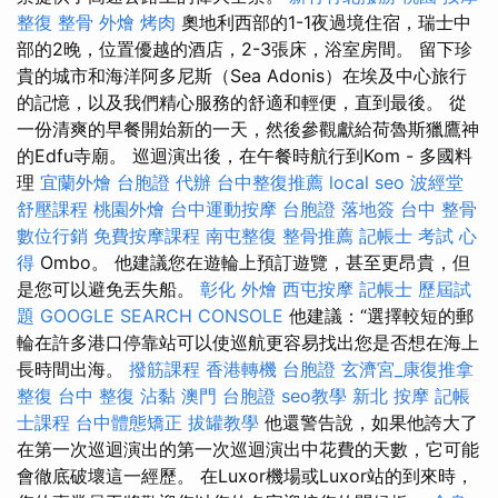
整復 整骨
外燴 烤肉
奧地利西部的1-1夜過境住宿，瑞士中
部的2晚，位置優越的酒店，2-3張床，浴室房間。 留下珍
貴的城市和海洋阿多尼斯（Sea Adonis）在埃及中心旅行
的記憶，以及我們精心服務的舒適和輕便，直到最後。 從
一份清爽的早餐開始新的一天，然後參觀獻給荷魯斯獵鷹神
的Edfu寺廟。 巡迴演出後，在午餐時航行到Kom - 多國料
理
宜蘭外燴
台胞證 代辦
台中整復推薦
local seo
波經堂
舒壓課程
桃園外燴
台中運動按摩
台胞證 落地簽
台中 整骨
數位行銷
免費按摩課程
南屯整復
整骨推薦
記帳士 考試 心
得
Ombo。 他建議您在遊輪上預訂遊覽，甚至更昂貴，但
是您可以避免丟失船。
彰化 外燴
西屯按摩
記帳士 歷屆試
題
GOOGLE SEARCH CONSOLE
他建議：“選擇較短的郵
輪在許多港口停靠站可以使巡航更容易找出您是否想在海上
長時間出海。
撥筋課程
香港轉機 台胞證
玄濟宮_康復推拿
整復
台中 整復
沾黏
澳門 台胞證
seo教學
新北 按摩
記帳
士課程
台中體態矯正
拔罐教學
他還警告說，如果他誇大了
在第一次巡迴演出的第一次巡迴演出中花費的天數，它可能
會徹底破壞這一經歷。 在Luxor機場或Luxor站的到來時，