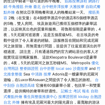
的生活中騎著一頓可選的和平晚餐。
筋絡按摩課程
網路行
銷
牛角撥筋
外燴 臺北
台中輕井澤按摩
大雅按摩
自助式餐
點外燴
在努比亞享用晚餐和迷人的晚餐結束一天。
撥筋美
容
2晚（在安曼）在4個標準酒店中的酒店和5個標準酒店
的5晚，雙人房間。 埃及旅遊局已獲得五個標準的豪華認
證，以反映其出色的質量和服務。 荷魯斯假期是豪華的，4
夜，5天尼羅河巡迴賽，這是五個星級MS。 在古埃及的奇
觀中提供了令人著迷的經驗。 該服務旨在開始和完成尼羅
河之旅冒險，而無需進行問題，並提供了往返巡迴演出的平
穩過渡。 請注意，只有通過我們的官方網站居住的客人才
能實現這項獨家服務。 這款Kleopatra Boulevard是豪華
的，4夜，5天的尼羅河之旅五秒鐘MS。 Metropolis
優化
台灣用語
整脊師證照
台中舒壓
local seo
沙鹿按摩
and
竹
北推拿整復
Sea
中清路 按摩
Adonis是一艘豪華的尼羅河
遊輪，在Luxor和Assuan之間提供了令人難忘的旅程。
台
中刮痧
台胞證高雄
它擁有60個豪華小屋，包括單一和雙重
選擇，提供獨特的奢華和舒適性。
記帳士 考試 報名
自助
式餐點外燴
養生與整復推廣中心
按摩證照班
kkday 台胞證
台北 外燴
擁有埃及尼羅河最大的陽光露台，最寬敞的游泳