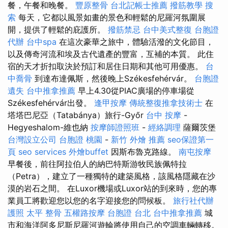
餐，午餐和晚餐。
豐原整骨
台北記帳士推薦
撥筋教學
搜
索
每天，它都以風景如畫的景色和輕鬆的尼羅河氛圍展
開，提供了輕鬆的庇護所。
撥筋禁忌
台中美式整復
台胞證
代辦
台中spa
在這次豪華之旅中，體驗活潑的文化節目，
以及傳奇河流和埃及古代遺產的豐富，互補的本質。 此住
宿的天才折扣取決於預訂和居住日期和其他可用優惠。
台
中喬骨
到達布達佩斯，然後晚上Székesfehérvár。
台胞證
遺失
台中推拿推薦
早上4.30從PIAC廣場的停車場從
Székesfehérvár出發。
逢甲按摩
傳統整復推拿技術士
在
塔塔巴尼亞（Tatabánya）旅行-Győr
台中 按摩
-
Hegyeshalom-維也納
按摩師證照班
-
經絡調理
薩爾茨堡
台灣設立公司
台胞證 桃園
-
新竹 外燴 推薦
seo保證第一
頁
seo services
外燴buffet
因斯布魯克路線。
南屯按摩
早餐後，前往阿拉伯人的納巴特斯游牧民族佩特拉
（Petra），建立了一種獨特的建築風格，該風格隱藏在沙
漠的岩石之間。 在Luxor機場或Luxor站的到來時，您的專
業員工將歡迎您以您的名字迎接您的問候板。
旅行社代辦
護照
太平 整骨
五權路按摩
台胞證 台北
台中推拿推薦
城
市和海洋阿多尼斯尼羅河遊輪將使用自己的空調車輛轉移。