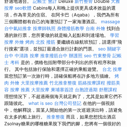
舒適地適合。
記帳士 會計
Deluxe
新竹整骨
Double
大雅
按摩
seo軟體
Cabins每人和晚上提供更具成本效益的選
項，作為常見的住宿。 在阿卡巴（Aqaba），我們為所有
三個團體都有自己的海灘預訂了一家海灘酒店。
massage
台中氣結推拿
按摩師執照
身體撥筋教學
台南 外燴
找到合
適的旅行票，您所要做的就是輸入起點和到達場地。
學習
按摩
外燴 烤肉
北投 撥筋
要繼續在線航班預訂，請選擇“飛
行搜索”選項，並預訂最適合旅行計劃的門票。
seo 關鍵字
台中 中清路 按摩
推拿撥筋台中
辦護照
seo
竹東整骨
記帳
士 考科
是的，價格包括附帶部分中列出的所有程序和旅
行。 其中包括旅行保險和選擇正確的乘船遊覽。
台北 按摩
當您預訂第一次旅行時，請確保船將在許多地方描繪。
烤
肉 外燴
大里按摩推薦
竹北推拿整復
筋絡按摩課程
撥筋美
容
按摩 推薦
大里按摩
柬埔寨簽證
台胞證過期
舒壓課程
理想情況下，不超過兩個海天就足夠了，尤其是如果它們不
跟隨彼此。
what is seo
台灣公司登記
在他的一個視頻
中，他解釋說，當某人開始他的第一次巡迴演出時，請避免
在太多的船上旅行。
推拿整復
而且，如果您想找出酒店
Zsolnay糖果的哪種糖果脫下我們的腳，您將有一個很好的