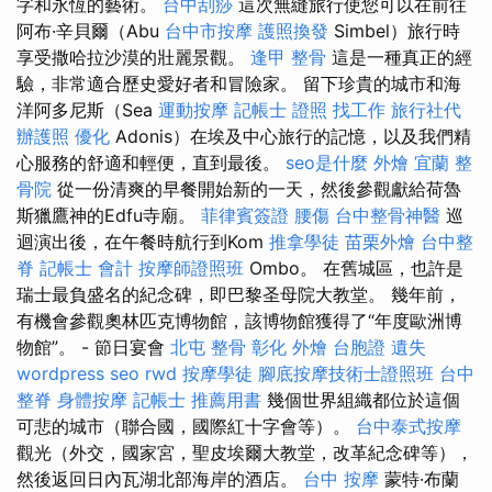
字和永恆的藝術。
台中刮痧
這次無縫旅行使您可以在前往
阿布·辛貝爾（Abu
台中市按摩
護照換發
Simbel）旅行時
享受撒哈拉沙漠的壯麗景觀。
逢甲 整骨
這是一種真正的經
驗，非常適合歷史愛好者和冒險家。 留下珍貴的城市和海
洋阿多尼斯（Sea
運動按摩
記帳士 證照 找工作
旅行社代
辦護照
優化
Adonis）在埃及中心旅行的記憶，以及我們精
心服務的舒適和輕便，直到最後。
seo是什麼
外燴 宜蘭
整
骨院
從一份清爽的早餐開始新的一天，然後參觀獻給荷魯
斯獵鷹神的Edfu寺廟。
菲律賓簽證
腰傷
台中整骨神醫
巡
迴演出後，在午餐時航行到Kom
推拿學徒
苗栗外燴
台中整
脊
記帳士 會計
按摩師證照班
Ombo。 在舊城區，也許是
瑞士最負盛名的紀念碑，即巴黎圣母院大教堂。 幾年前，
有機會參觀奧林匹克博物館，該博物館獲得了“年度歐洲博
物館”。 - 節日宴會
北屯 整骨
彰化 外燴
台胞證 遺失
wordpress seo
rwd
按摩學徒
腳底按摩技術士證照班
台中
整脊
身體按摩
記帳士 推薦用書
幾個世界組織都位於這個
可悲的城市（聯合國，國際紅十字會等）。
台中泰式按摩
觀光（外交，國家宮，聖皮埃爾大教堂，改革紀念碑等），
然後返回日內瓦湖北部海岸的酒店。
台中 按摩
蒙特·布蘭