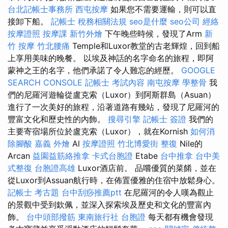
台北記帳士事務所
西屯按摩
如果您不需要運輸，則可以直
接卸下船。
記帳士 稅務相關法規
seo是什麼
seo公司
經絡
按摩證照
按摩課
新竹外燴
下午晚些時候，發現了Arm
新
竹 按摩
竹北腰痛
Temple和Luxor教堂的古老輝煌，回到船
上享用美味的晚餐。 以埃及神話的名字命名的旅程，即阿
蒙神之王的名字，他們承諾了令人難忘的經歷。
GOOGLE
SEARCH CONSOLE
記帳士 考試內容
南屯按摩
學整骨
我
們的尼羅河遊輪從盧克索（Luxor）到阿斯群島（Asuan）
進行了一次美好的旅程，沿著道路有幾站，發現了尼羅河的
豐富文化和歷史性的內飾。
搜尋引擎
記帳士 簽證
我們的
主要寄宿場所位於盧克索（Luxor），就在Kornish
如何消
除腳酸
嘉義 外燴
Al
按摩證照
竹北博愛街 整復
Nile的
Arcan
益園益筋絡推拿
卡式台胞證
Etabe
台中推拿
台中美
式整復
台胞證高雄
Luxor酒店前。 品嚐優質的菜餚，並在
從Luxor到Assuan航行時，在佈置優雅的住宿中放鬆身心。
記帳士 考古題
台中刮痧推薦ptt
在尼羅河的令人嘆為觀止
的景觀中受到欽佩，並深入探索埃及歷史和文化的豐富內
飾。
台中頭部撥筋
東南旅行社 台胞證
每天都有機會發現