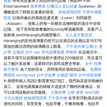
推薦
帶有高質量床上用品和現代設備（例如Wi-Fi和
Entertainment
推拿整骨
社團法人登記好處
Systems）的
機艙提供了輕鬆且連通的環境。
經絡調理證照
竹東市場撥
筋堂
以無與倫比的風格從盧克索（Luxor）到阿蘇恩
（Assuan），使船上的每一刻都在這種輕鬆的逃生中珍惜
記憶。 地下室和歌曲餐廳的Szondy啤酒廠開業，其窗戶上
裝飾著JenőHaranghy的牆壁圖片。
法人是什麼意思
Haranghy的彩色玻璃窗仍然可以在酒店的走廊以及1937年
開放的圓頂房間的玻璃圓頂上觀看。
下午茶外燴
記帳士 會
計學
台胞證 台中
seo
草屯按摩推薦
學整骨
在這兩天中，
遊客不僅可以從閣樓和地窖中選擇近200個節目，而且還可
以了解許多故事，這要歸功於居民或歷史學家。
台中 按摩
新竹整骨
為了您的安全，房間僅用於適當的設備。
免費按
摩課程
wordpress
台中市按摩
台胞證 辦理
台中頭部按摩
X-身體和個人培訓計劃需要預訂預訂，我們為其提供熟練的
員工。 這座包羅萬象的林蔭大道提供了獨特的奢侈品，並
可以使用該船的全部服務。
大雅按摩
士林 推拿
seo行銷
卡式台胞證
經絡調理證照
下午茶外燴
在享受浮動酒店的舒
適性的同時，享受美食，包括早餐，午餐和晚餐，包括早