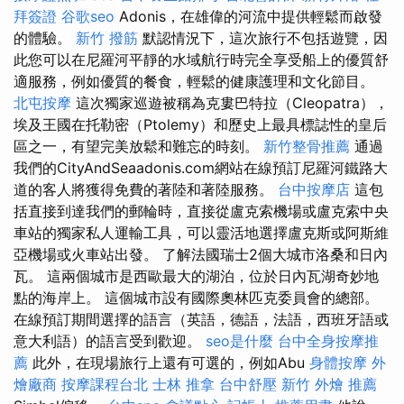
拜簽證
谷歌seo
Adonis，在雄偉的河流中提供輕鬆而啟發
的體驗。
新竹 撥筋
默認情況下，這次旅行不包括遊覽，因
此您可以在尼羅河平靜的水域航行時完全享受船上的優質舒
適服務，例如優質的餐食，輕鬆的健康護理和文化節目。
北屯按摩
這次獨家巡遊被稱為克婁巴特拉（Cleopatra），
埃及王國在托勒密（Ptolemy）和歷史上最具標誌性的皇后
區之一，有望完美放鬆和難忘的時刻。
新竹整骨推薦
通過
我們的CityAndSeaadonis.com網站在線預訂尼羅河鐵路大
道的客人將獲得免費的著陸和著陸服務。
台中按摩店
這包
括直接到達我們的郵輪時，直接從盧克索機場或盧克索中央
車站的獨家私人運輸工具，可以靈活地選擇盧克斯或阿斯維
亞機場或火車站出發。 了解法國瑞士2個大城市洛桑和日內
瓦。 這兩個城市是西歐最大的湖泊，位於日內瓦湖奇妙地
點的海岸上。 這個城市設有國際奧林匹克委員會的總部。
在線預訂期間選擇的語言（英語，德語，法語，西班牙語或
意大利語）的語言受到歡迎。
seo是什麼
台中全身按摩推
薦
此外，在現場旅行上還有可選的，例如Abu
身體按摩
外
燴廠商
按摩課程台北
士林 推拿
台中舒壓
新竹 外燴 推薦