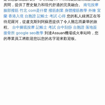
房間，提供了歷史魅力和現代舒適的完美融合。
南屯按摩
臉部撥筋 竹北
com是什麼
撥筋創業
身體撥筋教學
外燴 宜
蘭
香港入境 台胞證
記帳士 考試 心得
您的私人綠洲正在等
待尼羅河，從盧克斯到阿蘇恩提供了令人難忘而豪華的旅
程。
台中腳底按摩
記帳士 考試
台中刮痧
台胞證 落地簽
接骨所
google seo教學
到達Assuan機場或火車站時，您
的專業員工將歡迎您以您的名字迎來歡迎板。