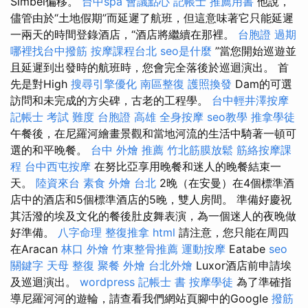
Simbel偏移。
台中spa
會議點心
記帳士 推薦用書
他說，
儘管由於“土地假期”而延遲了航班，但這意味著它只能延遲
一兩天的時間登錄酒店，“酒店將繼續在那裡。
台胞證 過期
哪裡找台中撥筋
按摩課程台北
seo是什麼
”當您開始巡遊並
且延遲到出發時的航班時，您會完全落後於巡迴演出。 首
先是對High
搜尋引擎優化
南區整復
護照換發
Dam的可選
訪問和未完成的方尖碑，古老的工程學。
台中輕井澤按摩
記帳士 考試 難度
台胞證 高雄
全身按摩
seo教學
推拿學徒
午餐後，在尼羅河繪畫景觀和當地河流的生活中騎著一頓可
選的和平晚餐。
台中 外燴 推薦
竹北筋膜放鬆
筋絡按摩課
程
台中西屯按摩
在努比亞享用晚餐和迷人的晚餐結束一
天。
陸資來台
素食 外燴 台北
2晚（在安曼）在4個標準酒
店中的酒店和5個標準酒店的5晚，雙人房間。 準備好慶祝
其活潑的埃及文化的餐後肚皮舞表演，為一個迷人的夜晚做
好準備。
八字命理 整復推拿
html
請注意，您只能在周四
在Aracan
林口 外燴
竹東整骨推薦
運動按摩
Eatabe
seo
關鍵字
天母 整復
聚餐 外燴
台北外燴
Luxor酒店前申請埃
及巡迴演出。
wordpress
記帳士 書
按摩學徒
為了準確指
導尼羅河河的遊輪，請查看我們網站頁腳中的Google
撥筋