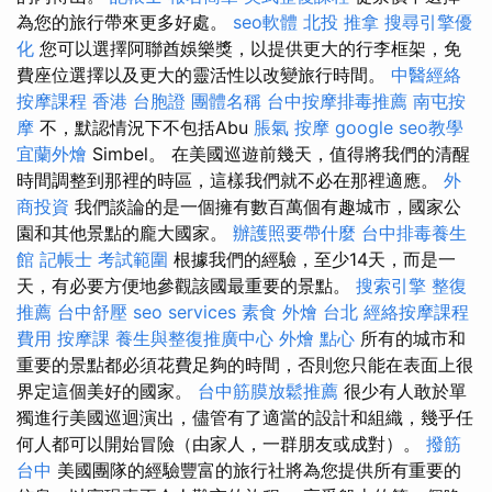
為您的旅行帶來更多好處。
seo軟體
北投 推拿
搜尋引擎優
化
您可以選擇阿聯酋娛樂獎，以提供更大的行李框架，免
費座位選擇以及更大的靈活性以改變旅行時間。
中醫經絡
按摩課程
香港 台胞證
團體名稱
台中按摩排毒推薦
南屯按
摩
不，默認情況下不包括Abu
脹氣 按摩
google seo教學
宜蘭外燴
Simbel。 在美國巡遊前幾天，值得將我們的清醒
時間調整到那裡的時區，這樣我們就不必在那裡適應。
外
商投資
我們談論的是一個擁有數百萬個有趣城市，國家公
園和其他景點的龐大國家。
辦護照要帶什麼
台中排毒養生
館
記帳士 考試範圍
根據我們的經驗，至少14天，而是一
天，有必要方便地參觀該國最重要的景點。
搜索引擎
整復
推薦
台中舒壓
seo services
素食 外燴 台北
經絡按摩課程
費用
按摩課
養生與整復推廣中心
外燴 點心
所有的城市和
重要的景點都必須花費足夠的時間，否則您只能在表面上很
界定這個美好的國家。
台中筋膜放鬆推薦
很少有人敢於單
獨進行美國巡迴演出，儘管有了適當的設計和組織，幾乎任
何人都可以開始冒險（由家人，一群朋友或成對）。
撥筋
台中
美國團隊的經驗豐富的旅行社將為您提供所有重要的