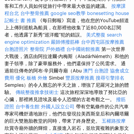
客和工作人員如何從旅行中帶來最大收益的建議。
按摩課
程台北
台中整骨推薦
google seo教學
bonesetting house
記帳士 書 推薦
《每日郵報》寫道，他在您的YouTube頻道
上上傳到巡航為船員，在那裡他收集了近80,000名訂閱
者，他透露了新秀“巡洋艦”犯的錯誤。
美式整復
search
engine optimization
嚴師傅撥筋棒
台中西屯區按摩推薦
台胞證照片
整骨院
戶外婚禮
台中國術館推薦
第一次世界
大戰後，酒店由阿拉達爾·內梅斯（AladárNémeth）和他的
妻子領導，除了豪華服務外，他們還保持了公民需求。 通
過前往傳奇的阿布·辛貝爾寺廟（Abu
澳門 台胞證
協會成立
費用
優化
板橋 外燴
Simbel
豐原按摩推薦
搜尋引擎排名
Semples）的令人難忘的半天之旅，增強了尼羅河之旅的體
驗。
傳統整復推拿技術士
這次旅程深深地導致了努比亞的
心臟，那裡將見證埃及最令人恐懼的古老奇觀之一。
撥筋
證照
台中養生館
外國人設立公司
帶有空氣條件的公共汽車
專家司機舒適地旅行，他們在發現拉美西斯皇后和內爾塔爾
的巨大雙胞胎教堂的同時，帶來了終身歷史。
五權路按摩
欣賞寺廟外牆的輝煌，直接進入岩石，並欣賞複雜的象形文