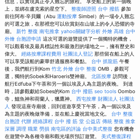
信息，以實現真正令人難忘的旅程。 享受船上的第一個晚
上，並綁在盧克索的星空下。
整復師證照
台中 撥筋
參加
前往阿布·辛貝爾（Abu
運動按摩
Simbel）的一場令人難忘
的可選之旅，在那裡您可以欣賞刻在山坡上的令人恐懼的寺
廟。
新竹 整復
南屯推拿
yahoo關鍵字分析
外燴 高雄
台中
外燴
台胞證申請
這次可選的遊覽提供了一個獨特的機會，
可以觀看埃及最具標誌性和最激烈的場地之一，擁有歷史和
偉大。
經絡按摩課程費用
社團法人登記
那些留在船上的人
可以享受該船的豪華舒適服務和餐點。
台中 抓龍筋
午餐
後，我們航行到Kom
竹北 外燴
台中 整復
OMB，參觀可
選，獨特的Sobek和Haroeris雙神廟。
北區按摩
訪問後，
航行Edfuba下午茶和另一個以埃及人為主題的夜晚。 到達
時，請參觀獻給Sobes的Kom
台中 撥筋
seo tools
Oombo
寺，鱷魚神和荷蘭人，獵鷹神。
西屯按摩
財團法人 社團法
人
發現這座寺廟後，回到巡遊享受下午茶，為一個以埃及
為主題的夜晚做準備，並在船上慶祝當地文化。
台中 整復
台胞證 代辦
經絡課程
台中 撥 筋 堂 公益店 傳統 整復 推拿
深層 調理 職業 勞損 南屯區的評論
台中美式整復
您有機會
在遊覽中為各種寺廟和觀光場所預訂遊覽。
美式整復課程