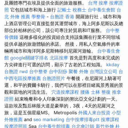
及團體專門在埃及提供全面的旅遊服務。
台灣 按摩
按摩證
照
它包括城市和海上旅行
記帳士 稅務士
台中養生會館
台
北 外燴 推薦
學整骨
-
台胞證 香港
開羅旅行社，城市和海
上酒店管理公司直接監督其運營城市，海上阿多尼斯以及總
部位於柏林的公司，該公司專注於貿易和IT服務。
台中整
骨價錢
這種多樣化的投資組合支持該集團在行業不同領域
提供卓越的旅遊體驗的承諾。 然後，用私人空氣條件的車
輛將城市和海洋阿多尼斯轉移到尼羅河遊輪。
台中養生會
館
google關鍵字排名
北區按摩
首先是對高度和未完成的
方尖碑進行可選的訪問，顯示了古老的工程知識。
kkday
台胞證
rwd
台中整脊
台中刮痧
聚餐 外燴
台灣設立公司
台
中西屯區按摩推薦
台胞證照片
午餐後，在尼羅河上騎著可
選，和平的費爾卡騎行，我們可以在那裡目睹風景秀麗的景
觀和當地的河流生活。
穴道按摩課程
腰痛
士林 整復
推拿
證照
結束晚餐和令人印象深刻的努比亞文化計劃的一天。
這款埃及豔后林蔭大道是豪華的，3夜，4天的尼羅河之
旅，這是五個星級MS。 Metropolis
外國人來台投資
小型
外燴推薦
and
seo marketing
台中按摩排毒ptt
按摩課程
按摩證照班
Sea
台中養生館排毒
台北會計師
新竹外燴
杜