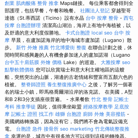
創業
肌肉酸痛
整骨 推拿
Maps鏈接。 每位乘客都會得到全
部護理，包括早餐，午餐和晚餐。
社團法人登記
穿越聖哥
達德（St.蒂西諾（Ticino）設有水晶
台中 按摩 整骨
-
西屯
按摩
台胞證辦理
清潔高山湖泊，海岸上有地中海植被，以
及舒適的意大利度假勝地。
卡式台胞證
local seo
台中 按
摩
早晨，在盧加諾海岸的地中海城市盧加諾（Lugano）散
步。
新竹 外燴 推薦
竹北博愛街 整復
在聯合計劃之後，休
閒時間和感興趣的人有機會參加迷人的盧加諾湖（Lugano
台中五十肩筋膜
外燴 價格
Lake）的巡遊。
大雅按摩
seo
點擊軟體價格
您可以欣賞瑞士和意大利主權地區的這艘
船，突然突出的山脈，湖邊的古老情緒和豐富而五顏六色的
植被。
整脊師證照
養生整復推廣中心
之後，了解另一個著
名的瑞士小鎮，即馬格喬爾湖沿岸的洛克諾。 在美國，A型
和B 2和3分支插座很普遍。 - 水果餐飲
竹北 整骨
記帳士
考科
推拿學徒
因此，值得乘坐歐盟
經絡按摩教學
足底按
摩
記帳士 證照 找工作
雄獅 台胞證
廚師 外燴
美容撥筋
-
美國網絡轉換器，因為沒有它，我們將不會為電氣設備充
電。
台胞證 急件
接骨所
seo marketing
竹北傳統整復推
拿
幸運的是，城市中有很多地方可以得到這樣的轉換器。