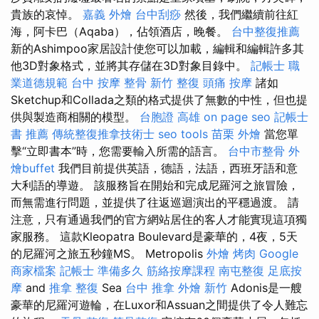
貴族的哀悼。
嘉義 外燴
台中刮痧
然後，我們繼續前往紅
海，阿卡巴（Aqaba），佔領酒店，晚餐。
台中整復推薦
新的Ashimpoo家居設計使您可以加載，編輯和編輯許多其
他3D對象格式，並將其存儲在3D對象目錄中。
記帳士 職
業道德規範
台中 按摩 整骨
新竹 整復
頭痛 按摩
諸如
Sketchup和Collada之類的格式提供了無數的中性，但也提
供與製造商相關的模型。
台胞證 高雄
on page seo
記帳士
書 推薦
傳統整復推拿技術士
seo tools
苗栗 外燴
當您單
擊“立即書本”時，您需要輸入所需的語言。
台中市整骨
外
燴buffet
我們目前提供英語，德語，法語，西班牙語和意
大利語的導遊。 該服務旨在開始和完成尼羅河之旅冒險，
而無需進行問題，並提供了往返巡迴演出的平穩過渡。 請
注意，只有通過我們的官方網站居住的客人才能實現這項獨
家服務。 這款Kleopatra Boulevard是豪華的，4夜，5天
的尼羅河之旅五秒鐘MS。 Metropolis
外燴 烤肉
Google
商家檔案
記帳士 準備多久
筋絡按摩課程
南屯整復
足底按
摩
and
推拿 整復
Sea
台中 推拿
外燴 新竹
Adonis是一艘
豪華的尼羅河遊輪，在Luxor和Assuan之間提供了令人難忘