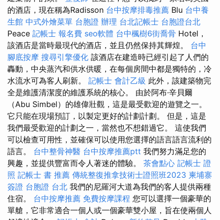
的酒店，現在稱為Radisson
台中按摩排毒推薦
Blu
台中養
生館
中式外燴菜單
台胞證 辦理
台北記帳士
台胞證台北
Peace
記帳士 報名費
seo軟體
台中楓樹6街喬骨
Hotel，
該酒店是當時最現代的酒店，並且仍然保持其輝煌。
台中
腳底按摩
搜尋引擎優化
該酒店在建造時已經引起了人們的
轟動，中央蒸汽和供水供暖，在每個房間中都是獨特的，冷
水流水可為客人刷新。
記帳士 會計乙級
此外，該建築物完
全是維護清潔度的維護系統的核心。 由於阿布·辛貝爾
（Abu Simbel）的雄偉壯觀，這是最受歡迎的遊覽之一。
它只能在現場預訂，以製定更好的計劃計劃。 但是，這是
我們最受歡迎的計劃之一，當然也不想錯過它。 這使我們
可以檢查可用性，並確保可以使用您選擇的語言語言流利的
語言。
台中整骨神醫
台中按摩推薦ptt
我們努力滿足您的
興趣，並提供豐富而令人著迷的體驗。
茶會點心
記帳士 證
照
記帳士 書 推薦
傳統整復推拿技術士證照班2023
柬埔寨
簽證
台胞證 台北
我們的尼羅河大道為我們的客人提供兩種
住宿。
台中按摩推薦
免費按摩課程
您可以選擇一個豪華的
單艙，它非常適合一個人或一個豪華雙小屋，旨在使兩個人