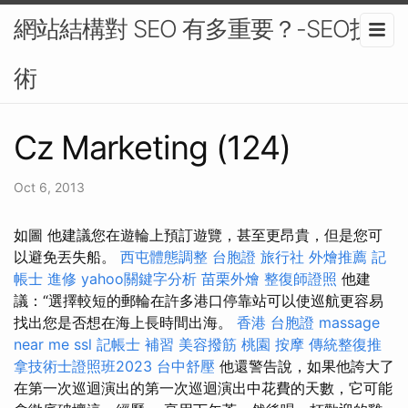
網站結構對 SEO 有多重要？-SEO技
術
Cz Marketing (124)
Oct 6, 2013
如圖 他建議您在遊輪上預訂遊覽，甚至更昂貴，但是您可
以避免丟失船。
西屯體態調整
台胞證 旅行社
外燴推薦
記
帳士 進修
yahoo關鍵字分析
苗栗外燴
整復師證照
他建
議：“選擇較短的郵輪在許多港口停靠站可以使巡航更容易
找出您是否想在海上長時間出海。
香港 台胞證
massage
near me
ssl
記帳士 補習
美容撥筋
桃園 按摩
傳統整復推
拿技術士證照班2023
台中舒壓
他還警告說，如果他誇大了
在第一次巡迴演出的第一次巡迴演出中花費的天數，它可能