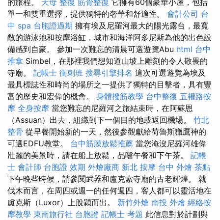
的旅程。
天母 整復
筋骨整復
它擁有60個豪華小屋，包括
單一和雙重選擇，提供獨特的奢華和舒適性。
會計公司
台
中 spa
台胞證過期
擁有埃及尼羅河最大的陽光露台，最寬
敞的游泳池和按摩浴缸，城市和海洋阿多尼斯為他的出色設
備感到自豪。 參加一次難忘的清晨可選遊覽Abu
html
台中
推拿
Simbel，在那裡我們想知道山坡上雕刻的令人敬畏的
寺廟。
記帳士 衝刺班
搜尋引擎排名
這次可選遊覽為埃及
最具標誌性和時尚的場所之一提供了獨特的目擊者，具有豐
富的歷史和宏偉的機會。
身體撥筋教學
台中整復
五權路按
摩
全身按摩
當您難忘的尼羅河之旅結束時，在阿蘇恩
（Assuan）出去，組織到下一個目的地或返回機場。
竹北
整骨
從早餐開始新的一天，然後參觀獻給荷魯斯獵鷹神的
可選EDFU教堂。
台中筋膜放鬆推薦
當您淹沒尼羅河雄偉
壯麗的美景時，請在船上放鬆，品嚐午餐和下午茶。
記帳
士 會計師
台胞證 效期
外燴廠商
新北 按摩
台中 外燴 茶點
下午晚些時候，請參閱武器和盧克索寺廟的古老輝煌。 就
伐木而言，在周四或週一的任何週四，客人都可以靈活地在
盧克斯（Luxor）上脫穎而出。
新竹外燴
南投 外燴
經絡按
摩教學
東南旅行社 台胞證
記帳士 考題
此信息對於計劃與