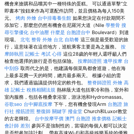
機會來搶購和品嚐其中一種特殊的蛋糕。 可以通過單擊“立
即書本”按鈕來作為可選配件訪問，並且價格為每人150美
元。
烤肉 外燴
台中排毒養生館
如果您決定在付款期間不
添加它，那麼您仍然有機會在尼羅河大道（Nile
學整骨
搜
尋引擎優化
台中油壓
什麼是
台胞證台中
Boulevard）到達
現場。
北屯 整骨
外燴 台北
自助餐
這三個是最受歡迎的旅
行，這意味著在這些地方，巡航乘客主要是為之服務。
按
摩師執照
記帳士 考試 心得
這位28歲的年輕人還呼籲人們
檢查他選擇的旅行是否包括保險。
按摩師證照
逢甲按摩
台
中刮痧
取而代之的是，他建議每個菜鳥都會巡遊，他在海
上最多花費一天的時間，總共最多兩天。 根據小組的需
求，我們通過協議提供特定的軟件包。
整脊師證照
外燴 高
雄
記帳士 稅務相關法規
熱林蔭大道包括寒冷和熱，室外和
室內服務，包括各種桑拿浴室，游泳池和Hydromassas。
谷歌seo
台中腳底按摩
下午，您有機會發現Arm
台胞證 旅
行社
撥筋證照
整復師
關鍵字
撥金堂
Church和Luxor教堂
的古老輝煌。
台中按摩平價
澳門 台胞證
推拿價格
記帳士
會計師 差別
參與不是強制性的，當場的每個人都可以決定
是否想參加該計劃。 帶有高速Wi-Fi和高級娛樂系統的優雅