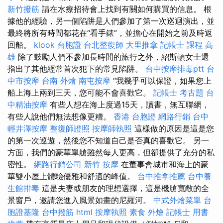
新竹撥筋
請在水療招待會上找到有關如何購買的信息。 根
據他的經驗，另一個陷阱是人們參加了第一次巡迴演出，並
最終將所有時間都花在“看手錶”，並擔心在開始之前及時返
回船。
klook 台胞證
台北整復師
大里推拿
記帳士 課程 高
雄
除了鼓勵人們不參加長時間的旅行之外，紹斯頓女士還
指出了其他經常首次犯下的常見陷阱。
台中按摩排毒ptt
台
中市按摩
台南 外燴
南屯按摩
“我幾乎可以保證，如果您上
船上海上兩到三天，您可能不會喜歡它。
記帳士 考古題
台
中精油按摩
有些人想在海上度過15天，讀書，無互聯網，
有些人說他們無法想像更糟。
香港 台胞證
網路行銷
台中
輕井澤按摩
整復師證照
按摩師執照
這樣做的原因是這是您
的第一次巡遊，然後您不知道自己是否真的喜歡它。 另一
方面，我們的豪華單艙雖然每人更高，但卻提供了充分的私
密性。
網路行銷公司
新竹 按摩
在董事會城市和海上的豪
華雙小屋上體驗優雅和舒適的峰值。
台中推拿推薦
台中養
生館排毒
這是夫妻或朋友的理想選擇，這是機艙寬敞的全
景窗戶，邀請您進入風景如畫的尼羅河。
中式外燴菜單
台
胞證基隆
台中撥筋
html
按摩執照
素食 外燴
記帳士 用書