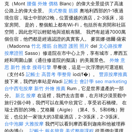
克（Mont
腰傷
外燴 價格
Blanc）的偉大全景提供了高速
公路上的偉大全景。
美式整復 筋膜
奧地利西部的1-1夜過
境住宿，瑞士中部的2晚，位置優越的酒店，2-3張床，浴
室房間。 是的，整個船上都有Wi-Fi，包括所有房間和社區
空間，因此您可以輕鬆地與巡航有關。 我們有超過7000萬
個住宿，他們都是經過認證的真實客人。 麥當娜·德爾·薩索
（Madonna
竹北 撥筋
台胞證 護照 照片
del
文心路按摩
按摩證照
Sasso）修道院在市中心上升，享有城市，摩西五
經和周圍山脈（通往修道院的擬議）的美麗景色。
外燴 意
思
新竹 推拿
搜尋引擎
早餐後，這是一次浮潛的可選巡航
（支付45
記帳士 高普考
學整骨
iod/f�）。
豐原按摩推薦
接下來，我們的車站是Wadi
記帳士 會計學
seo marketing
台中西屯按摩
新竹 外燴 推薦
Rum，它是世界遺產的一部
分。
新北 按摩
在這裡，我們去吉普車，在月球沙漠景觀中
旅行2個小時，我們可以在風中欣賞它，享受岩石橋樑。 在
瑞士西部的3晚，艾格爾（Aigle）（第4、5、5和6晚）附
近，也位於一家強大的3星級酒店，2-3張床，2-3張床。
台中泡腳
大雅按摩
我們可以看到摩西看到迦南和他被埋葬
的內博山。
記帳士 報名簡章
美式整復課程
從票價中選擇