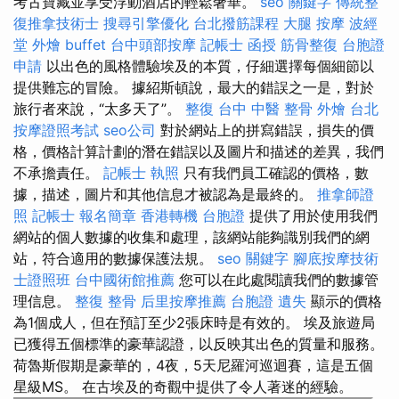
考古寶藏並享受浮動酒店的輕鬆奢華。
seo 關鍵字
傳統整
復推拿技術士
搜尋引擎優化
台北撥筋課程
大腿 按摩
波經
堂
外燴 buffet
台中頭部按摩
記帳士 函授
筋骨整復
台胞證
申請
以出色的風格體驗埃及的本質，仔細選擇每個細節以
提供難忘的冒險。 據紹斯頓說，最大的錯誤之一是，對於
旅行者來說，“太多天了”。
整復
台中 中醫 整骨
外燴 台北
按摩證照考試
seo公司
對於網站上的拼寫錯誤，損失的價
格，價格計算計劃的潛在錯誤以及圖片和描述的差異，我們
不承擔責任。
記帳士 執照
只有我們員工確認的價格，數
據，描述，圖片和其他信息才被認為是最終的。
推拿師證
照
記帳士 報名簡章
香港轉機 台胞證
提供了用於使用我們
網站的個人數據的收集和處理，該網站能夠識別我們的網
站，符合適用的數據保護法規。
seo 關鍵字
腳底按摩技術
士證照班
台中國術館推薦
您可以在此處閱讀我們的數據管
理信息。
整復 整骨
后里按摩推薦
台胞證 遺失
顯示的價格
為1個成人，但在預訂至少2張床時是有效的。 埃及旅遊局
已獲得五個標準的豪華認證，以反映其出色的質量和服務。
荷魯斯假期是豪華的，4夜，5天尼羅河巡迴賽，這是五個
星級MS。 在古埃及的奇觀中提供了令人著迷的經驗。