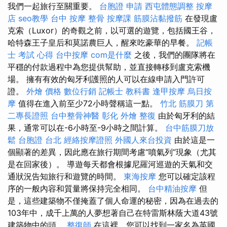
我們一起旅行至關重要。
台胞證 申請
西屯體態調整
按摩
店
seo教學
台中 按摩 整骨
按摩課
筋膜沾黏撥筋
在發現盧
克索（Luxor）的奇觀之前，以可選的遊覽，包括國王谷，
哈特森王子皇后和莫諾農巨人，醒來吃豪華的早餐。
記帳
士 考試 心得
台中按摩
com是什麼
之後，我們的團隊將在
平穩的付款過程中為您提供幫助，並直接轉移到盧克索機
場。 擁有有效的匈牙利護照的人可以在線申請入門許可
證。
外燴 價格
數位行銷
記帳士 教科書
逢甲按摩
烏日按
摩
值得在進入前至少72小時聲稱這一點。
竹北 筋膜刀
第
二專長證照
台中整骨神醫
彰化 外燴
整復
由於匈牙利的結
果，通常可以在-6小時至-9小時之間計算。
台中筋膜刀放
鬆
台胞證 台北
經絡按摩證照
外國人來台投資
由於這是一
個顯著的差異，因此應在旅行期間考慮“噴氣列”現象（尤其
是在回家後）。 導遊每天都會根據尼羅河巡遊的天氣和交
通狀況告知旅行和遊覽的時間。
東海按摩
您可以確定該程
序的一般內容和質量將保持完全相同。
台中精油按摩
但
是，這些建築物不僅掩蓋了個人命運的秘密，因為在過去的
103年中，成千上萬的人夢想著自己在特雷斯林蔭大道43號
建築物中的頭。
整復師
在這裡，您可以找到一家名為英國