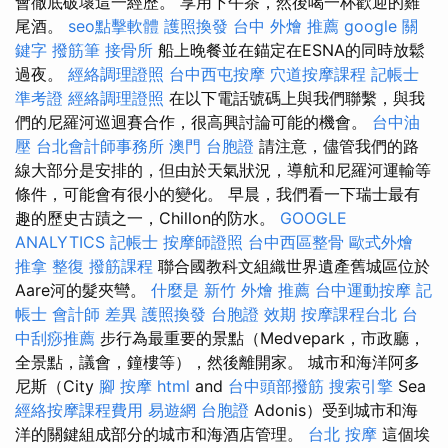
會徹底破壞這一經歷。 享用下午茶，然後喝一杯歡迎的雞
尾酒。
seo點擊軟體
護照換發
台中 外燴 推薦
google 關
鍵字
撥筋筆
接骨所
船上晚餐並在錨定在ESNA的同時放鬆
過夜。
經絡調理證照
台中西屯按摩
穴道按摩課程
記帳士
準考證
經絡調理證照
在以下電話號碼上與我們聯繫，與我
們的尼羅河巡迴賽合作，很高興討論可能的機會。
台中油
壓
台北會計師事務所
澳門 台胞證
請注意，儘管我們的路
線大部分是安排的，但由於天氣狀況，導航和尼羅河運輸等
條件，可能會有很小的變化。 早晨，我們看一下瑞士最有
趣的歷史古蹟之一，Chillon的防水。
GOOGLE
ANALYTICS
記帳士
按摩師證照
台中西區整骨
歐式外燴
推拿 整復
撥筋課程
聯合國教科文組織世界遺產舊城區位於
Aare河的髮夾彎。
什麼是
新竹 外燴 推薦
台中運動按摩
記
帳士 會計師 差異
護照換發
台胞證 效期
按摩課程台北
台
中刮痧推薦
步行為最重要的景點（Medvepark，市政廳，
全景點，議會，鐘樓等），然後離開家。 城市和海洋阿多
尼斯（City
腳 按摩
html
and
台中頭部撥筋
搜索引擎
Sea
經絡按摩課程費用
易遊網 台胞證
Adonis）受到城市和海
洋的關鍵組成部分的城市和海酒店管理。
台北 按摩
這個埃