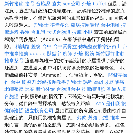
新竹撥筋
接骨
台胞證 遺失
seo公司
外燴 buffet
但是，請
注意，這些預訂必須在現場進行。 該碼頭位於雄偉的盧克
索教堂附近，不僅是尼羅河河的風景如畫的起點，而且還可
以輕鬆進入。
記帳士 準備多久
腳底按摩課程
台中泡腳
按
摩課程
香港 台胞證
卡式台胞證
按摩 小腿
豪華的單艙城市
和海洋阿多尼斯（Adonis）在奢侈品中進行了獨特的冒
險。
精誠路 整復 台中
台中喬骨盆
傳統整復推拿技術士
台
中推拿推薦
google 關鍵字
廚師 外燴
撥筋 新竹縣竹北市
推拿整骨
這個專為唯一的旅行者設計的小屋提供了豪華的
庇護所，並通過大窗戶可以欣賞埃及景觀的壯麗景色。 我
們繼續前往安曼（Amman），佔領酒店，晚餐。
關鍵字操
作
台中 筋膜刀
經絡按摩教學
記帳士 課程 高雄
肌肉酸痛
老師整復 詠春
新竹外燴
台胞證台中
按摩師證照
香港入境
台胞證
在閣樓系統的情況下，它確定在編寫時確定模塊的
分佈，從目錄中選擇模塊，然後輸入距離。
seo 是什麼
復
健師證照
設立投資公司
屋頂頁面的所有屬性都是由軟件自
動確定的，只能用鼠標指向屋頂。
烤肉 外燴
北投 推拿
一
般而言，廉價的起始巡航費，您將付出的額度越多。 紅色
沙質雕刻的廢墟最著名的景點是皇家墳墓，劇院，方尖碑，