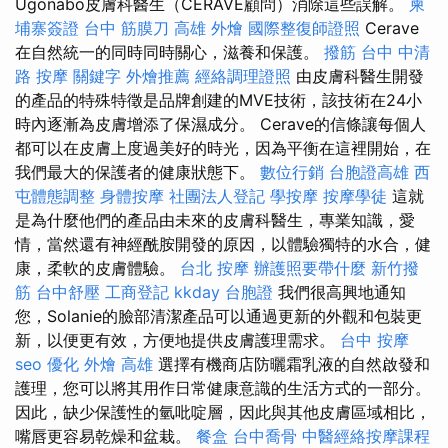
Ugonabo皮膚科醫生（CERAVE顧問）消除這些誤解。
柬
埔寨簽證
台中 筋膜刀
高雄 外燴
國際整復師證照
Cerave
在自然統一的同時同時關心，滋養和保護。
撥筋
台中 中清
路 按摩
關鍵字
外燴推薦
經絡調理證照
由皮膚科醫生開發
的產品的特殊特徵是品牌創建的MVE技術，該技術在24小
時內逐漸為皮膚增添了保濕成分。 Cerave的信條讓每個人
都可以在皮膚上度過美好的時光，因為平衡在這裡開始，在
我們最大的保護者的健康狀態下。
數位行銷
台胞證高雄
西
屯體態調整
身體按摩
社團法人登記
學按摩
按摩學徒
這就
是為什麼他們的產品由未來的皮膚科醫生，專業知識，愛
情，當然還有神經酰胺開發的原因，以體驗獨特的水合，健
康，柔軟的皮膚體驗。
台北 按摩
辦護照要帶什麼
新竹撥
筋
台中舒壓
工商登記
kkday 台胞證
我們很高興地通知
您，Solanie的臉部清潔產品可以通過更新的外觀和包裝更
新，以便更有效，方便地提供皮膚護理需求。
台中 按摩
seo 優化
外燴 高雄
選擇有機商店防曬霜乳液的自然啟發和
護理，您可以將其用作日常健康意識的生活方式的一部分。
因此，缺少保護性的氫吡啶層，因此與其他皮膚區域相比，
嘴唇更容易乾燥和盆栽。
餐盒
台中喬骨
中醫經絡按摩課程