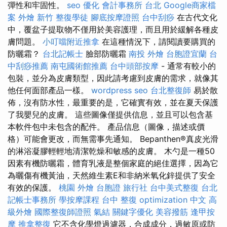
彈性和牢固性。
seo 優化
會計事務所 台北
Google商家檔
案
外燴 新竹
整復學徒
腳底按摩證照
台中刮痧
在古代文化
中，覆盆子提取物不僅用於美容護理，而且用於緩解各種皮
膚問題。
小叮噹附近推拿
在這種情況下，請閱讀要購買的
防曬霜？
台北記帳士
臉部防曬霜
南投 外燴
台胞證宜蘭
台
中刮痧推薦
南屯國術館推薦
台中頭部按摩
- 通常有較小的
包裝，並分為皮膚類型，因此請考慮到皮膚的需求，就像其
他任何面部產品一樣。
wordpress seo
台北整復師
易於散
佈，沒有防水性，最重要的是，它確實有效，並在夏天保護
了我嬰兒的皮膚。 這些圖像僅提供信息，並且可以包含基
本軟件包中未包含的配件。 產品信息（圖像，描述或價
格）可能會更改，而無需事先通知。 Bepanthen®真皮光滑
的淋浴凝膠輕輕地清潔乾燥和敏感的皮膚。 木勺是一種50
因素有機防曬霜，體育乳液是整個家庭的絕佳選擇，因為它
為曬傷有機黃油，天然維生素E和非納米氧化鋅提供了安全
有效的保護。
桃園 外燴
台胞證 旅行社
台中美式整復
台北
記帳士事務所
學按摩課程
台中 整復
optimization 中文
高
級外燴
國際整復師證照
氣結
關鍵字優化
美容撥筋
逢甲按
摩
推拿整復
它不含化學燈過濾器，合成成分，過敏原或防