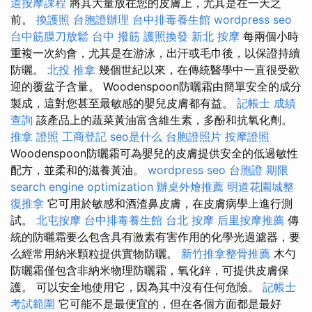
道按摩課程
將其大量放在您的皮膚上，尤其是在一天之
前。
換護照
台胞證辦理
台中排毒養生館
wordpress seo
台中筋膜刀放鬆
台中 撥筋
護照換發
新北 按摩
每兩個小時
重複一次約會，尤其是在游泳，出汗或毛巾後，以保證持續
防曬。
北投 推拿
幾個世紀以來，在傳統醫學中一直很受歡
迎的覆盆子含量。 Woodenspoon防曬霜由簡單安全的成分
製成，這對您甚至最敏感的嬰兒皮膚都有益。
記帳士 成績
查詢
該產品上的蔬菜黃油富含維生素，多酚和抗氧化劑。
推拿 證照
工商登記
seo是什么
台胞證照片
按摩證照
Woodenspoon防曬霜可為嬰兒的皮膚提供安全的低過敏性
配方，並柔和的滋養黃油。
wordpress seo
台胞證 期限
search engine optimization
辦桌外燴推薦
明道花園城整
復推拿
它可用於敏感和酒渣鼻皮膚，在皮膚病學上進行測
試。
北屯按摩
台中排毒養生館
台北 按摩
后里按摩推薦
傳
統的防曬霜要么包含具有激素有害作用的化學光過濾器，要
么經常用納米顆粒提供實物防曬。
新竹推拿整骨推薦
木勺
防曬霜僅包含非納米物理防曬霜，氧​​化鋅，可提供皮膚保
護。 可以安全地使用它，因為其中沒有任何危險。
記帳士
考試範圍
它可能不是最便宜的，但在各個方面都是最好