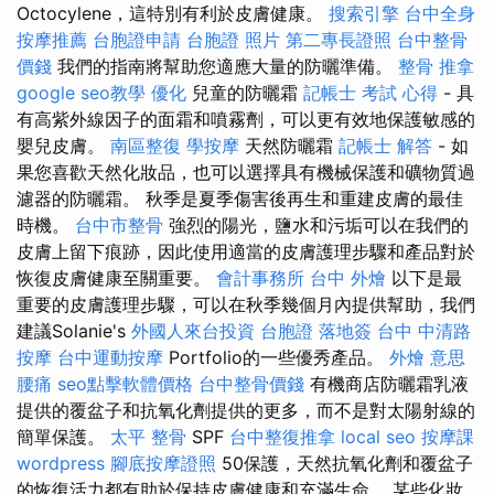
Octocylene，這特別有利於皮膚健康。
搜索引擎
台中全身
按摩推薦
台胞證申請
台胞證 照片
第二專長證照
台中整骨
價錢
我們的指南將幫助您適應大量的防曬準備。
整骨 推拿
google seo教學
優化
兒童的防曬霜
記帳士 考試 心得
- 具
有高紫外線因子的面霜和噴霧劑，可以更有效地保護敏感的
嬰兒皮膚。
南區整復
學按摩
天然防曬霜
記帳士 解答
- 如
果您喜歡天然化妝品，也可以選擇具有機械保護和礦物質過
濾器的防曬霜。 秋季是夏季傷害後再生和重建皮膚的最佳
時機。
台中市整骨
強烈的陽光，鹽水和污垢可以在我們的
皮膚上留下痕跡，因此使用適當的皮​​膚護理步驟和產品對於
恢復皮膚健康至關重要。
會計事務所
台中 外燴
以下是最
重要的皮膚護理步驟，可以在秋季幾個月內提供幫助，我們
建議Solanie's
外國人來台投資
台胞證 落地簽
台中 中清路
按摩
台中運動按摩
Portfolio的一些優秀產品。
外燴 意思
腰痛
seo點擊軟體價格
台中整骨價錢
有機商店防曬霜乳液
提供的覆盆子和抗氧化劑提供的更多，而不是對太陽射線的
簡單保護。
太平 整骨
SPF
台中整復推拿
local seo
按摩課
wordpress
腳底按摩證照
50保護，天然抗氧化劑和覆盆子
的恢復活力都有助於保持皮膚健康和充滿生命。 某些化妝