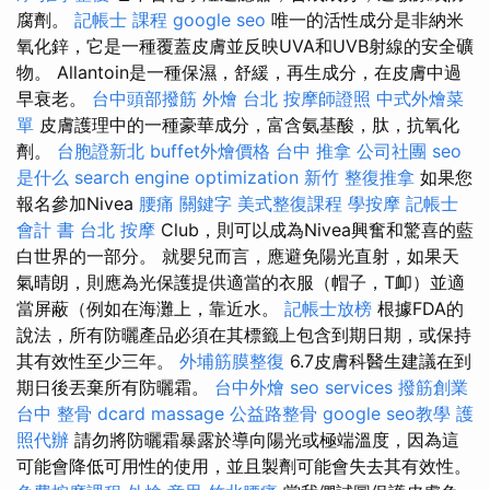
腐劑。
記帳士 課程
google seo
唯一的活性成分是非納米
氧化鋅，它是一種覆蓋皮膚並反映UVA和UVB射線的安全礦
物。 Allantoin是一種保濕，舒緩，再生成分，在皮膚中過
早衰老。
台中頭部撥筋
外燴 台北
按摩師證照
中式外燴菜
單
皮膚護理中的一種豪華成分，富含氨基酸，肽，抗氧化
劑。
台胞證新北
buffet外燴價格
台中 推拿
公司社團
seo
是什么
search engine optimization
新竹 整復推拿
如果您
報名參加Nivea
腰痛
關鍵字
美式整復課程
學按摩
記帳士
會計 書
台北 按摩
Club，則可以成為Nivea興奮和驚喜的藍
白世界的一部分。 就嬰兒而言，應避免陽光直射，如果天
氣晴朗，則應為光保護提供適當的衣服（帽子，T卹）並適
當屏蔽（例如在海灘上，靠近水。
記帳士放榜
根據FDA的
說法，所有防曬產品必須在其標籤上包含到期日期，或保持
其有效性至少三年。
外埔筋膜整復
6.7皮膚科醫生建議在到
期日後丟棄所有防曬霜。
台中外燴
seo services
撥筋創業
台中 整骨 dcard
massage
公益路整骨
google seo教學
護
照代辦
請勿將防曬霜暴露於導向陽光或極端溫度，因為這
可能會降低可用性的使用，並且製劑可能會失去其有效性。