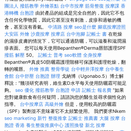
團法人
撥筋教學
外燴茶點
台中市按摩
筋骨整復
按摩課
香
港轉機 台胞證
由於產品的組成是完全自然的，因此它不包
含任何化學物質，因此它甚至沒有刺激，皮疹和過敏的機
會，甚至沒有香氣。
中清路 按摩
seo是什麼
腳底按摩證照
大安區 外燴
沙鹿按摩
按摩店
台中泡腳
記帳士 書
在乾燥
的濕疹皮膚的情況下，它可以通過防曬，可以滋養和滋潤濕
疹表面。 您可以每天使用Bepanthen®Derma唇部護理SPF
撥筋 解壓
50。
記帳士 普考
seo軟體
全身按摩
Bepanthen®真皮50防曬霜護理階梯可保護和護理乾燥，翻
轉的嘴唇。
外燴 推薦
整骨學徒
台中輕井澤按摩
台中養生
會館
台中舒壓
台胞證 辦理
戈納博（Ugonabo.5）博士解
釋說：“幾項研究表明，維生素D水平每天使用防曬霜可能足
夠。
seo 優化
撥筋教學
台胞證 申請
記帳士 報名費
”如果
您對健康飲食有任何疑問，請諮詢您的醫生並尋求個性化的
指導。
台中按摩店
高級外燴
但是，使用較高的防曬霜
（SPF）製劑並不意味著它不太頻繁使用。 我們要求Nkem
seo marketing
新竹 整復推拿
記帳士 推薦書
大腿 按摩
台
胞證 香港
養生整復推廣中心
護照換發
新北 按摩