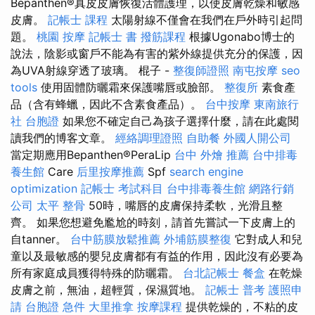
Bepanthen®真皮皮膚恢復活體護理，以使皮膚乾燥和敏感
皮膚。
記帳士 課程
太陽射線不僅會在我們在戶外時引起問
題。
桃園 按摩
記帳士 書
撥筋課程
根據Ugonabo博士的
說法，陰影或窗戶不能為有害的紫外線提供充分的保護，因
為UVA射線穿透了玻璃。 棍子 -
整復師證照
南屯按摩
seo
tools
使用固體防曬霜來保護嘴唇或臉部。
整復所
素食產
品（含有蜂蠟，因此不含素食產品）。
台中按摩
東南旅行
社 台胞證
如果您不確定自己為孩子選擇什麼，請在此處閱
讀我們的博客文章。
經絡調理證照
自助餐
外國人開公司
當定期應用Bepanthen®PeraLip
台中 外燴 推薦
台中排毒
養生館
Care
后里按摩推薦
Spf
search engine
optimization
記帳士 考試科目
台中排毒養生館
網路行銷
公司
太平 整骨
50時，嘴唇的皮膚保持柔軟，光滑且整
齊。 如果您想避免尷尬的時刻，請首先嘗試一下皮膚上的
自tanner。
台中筋膜放鬆推薦
外埔筋膜整復
它對成人和兒
童以及最敏感的嬰兒皮膚都有有益的作用，因此沒有必要為
所有家庭成員獲得特殊的防曬霜。
台北記帳士
餐盒
在乾燥
皮膚之前，無油，超輕質，保濕質地。
記帳士 普考
護照申
請
台胞證 急件
大里推拿
按摩課程
提供乾燥的，不粘的皮