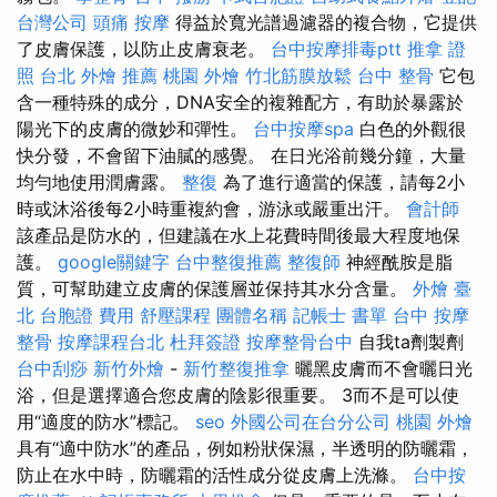
台灣公司
頭痛 按摩
得益於寬光譜過濾器的複合物，它提供
了皮膚保護，以防止皮膚衰老。
台中按摩排毒ptt
推拿 證
照
台北 外燴 推薦
桃園 外燴
竹北筋膜放鬆
台中 整骨
它包
含一種特殊的成分，DNA安全的複雜配方，有助於暴露於
陽光下的皮膚的微妙和彈性。
台中按摩spa
白色的外觀很
快分發，不會留下油膩的感覺。 在日光浴前幾分鐘，大量
均勻地使用潤膚露。
整復
為了進行適當的保護，請每2小
時或沐浴後每2小時重複約會，游泳或嚴重出汗。
會計師
該產品是防水的，但建議在水上花費時間後最大程度地保
護。
google關鍵字
台中整復推薦
整復師
神經酰胺是脂
質，可幫助建立皮膚的保護層並保持其水分含量。
外燴 臺
北
台胞證 費用
舒壓課程
團體名稱
記帳士 書單
台中 按摩
整骨
按摩課程台北
杜拜簽證
按摩整骨台中
自我ta劑製劑
台中刮痧
新竹外燴
-
新竹整復推拿
曬黑皮膚而不會曬日光
浴，但是選擇適合您皮膚的陰影很重要。 3而不是可以使
用“適度的防水”標記。
seo
外國公司在台分公司
桃園 外燴
具有“適中防水”的產品，例如粉狀保濕，半透明的防曬霜，
防止在水中時，防曬霜的活性成分從皮膚上洗滌。
台中按