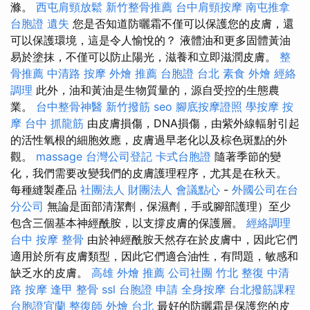
滌。
西屯肩頸放鬆
新竹整骨推薦
台中肩頸按摩
南屯推拿
台胞證 遺失
您是否知道防曬霜不僅可以保護您的皮膚，還
可以保護環境，這是令人愉悅的？ 液體油和更多固體黃油
易於塗抹，不僅可以防止陽光，滋養和立即滋潤皮膚。
整
骨推薦
中清路 按摩
外燴 推薦
台胞證 台北
素食 外燴
經絡
調理
此外，油和黃油是生物質量的，源自受控的生態農
業。
台中整骨神醫
新竹撥筋
seo
腳底按摩證照
學按摩
按
摩
台中 抓龍筋
由皮膚損傷，DNA損傷，由紫外線輻射引起
的活性氧根的細胞效應，皮膚過早老化以及棕色斑點的外
觀。
massage
台灣公司登記
卡式台胞證
隨著季節的變
化，我們需要改變我們的皮膚護理程序，尤其是在秋天。
每種縫製產品
社團法人 財團法人
會議點心
-
外國公司在台
分公司
無論是面部清潔劑，保濕劑，手或腳部護理）至少
包含三個基本神經酰胺，以支撐皮膚的保護層。
經絡調理
台中 按摩 整骨
由於神經酰胺天然存在於皮膚中，因此它們
適用於所有皮膚類型，因此它們適合油性，有問題，敏感和
缺乏水的皮膚。
高雄 外燴 推薦
公司社團
竹北 整復
中清
路 按摩
逢甲 整骨
ssl
台胞證 申請
全身按摩
台北撥筋課程
台胞證宜蘭
整復師
外燴 台北
最好的防曬霜是保護您的皮