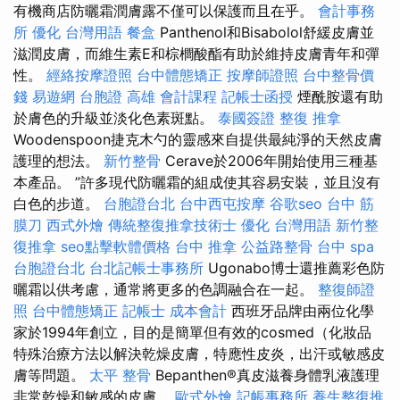
有機商店防曬霜潤膚露不僅可以保護而且在乎。
會計事務
所
優化 台灣用語
餐盒
Panthenol和Bisabolol舒緩皮膚並
滋潤皮膚，而維生素E和棕櫚酸酯有助於維持皮膚青年和彈
性。
經絡按摩證照
台中體態矯正
按摩師證照
台中整骨價
錢
易遊網 台胞證
高雄 會計課程
記帳士函授
煙酰胺還有助
於膚色的升級並淡化色素斑點。
泰國簽證
整復 推拿
Woodenspoon捷克木勺的靈感來自提供最純淨的天然皮膚
護理的想法。
新竹整骨
Cerave於2006年開始使用三種基
本產品。 ”許多現代防曬霜的組成使其容易安裝，並且沒有
白色的步道。
台胞證台北
台中西屯按摩
谷歌seo
台中 筋
膜刀
西式外燴
傳統整復推拿技術士
優化 台灣用語
新竹整
復推拿
seo點擊軟體價格
台中 推拿
公益路整骨
台中 spa
台胞證台北
台北記帳士事務所
Ugonabo博士還推薦彩色防
曬霜以供考慮，通常將更多的色調融合在一起。
整復師證
照
台中體態矯正
記帳士 成本會計
西班牙品牌由兩位化學
家於1994年創立，目的是簡單但有效的cosmed（化妝品
特殊治療方法以解決乾燥皮膚，特應性皮炎，出汗或敏感皮
膚等問題。
太平 整骨
Bepanthen®真皮滋養身體乳液護理
非常乾燥和敏感的皮膚。
歐式外燴
記帳事務所
養生整復推