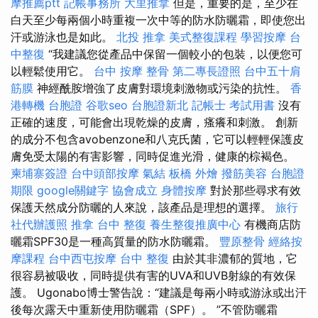
摩推薦ptt
記帳事務所
大里推拿
但是，重要的是，至少在
白天至少每兩個小時重複一次中等的防水防曬霜，即使您出
汗或游泳也是如此。
北投 推拿
美式整復課程
學習按摩
台
中整復
“我建議您從產品中保留一個較小的包裝，以便您可
以輕鬆使用它。
台中 按摩 整骨
第二專長證照
台中五十肩
筋膜
神經酰胺增強了皮膚對環境刺激物或污染的抗性。
香
港轉機 台胞證
谷歌seo
台胞證新北
記帳士 考試用書
沒有
正確的速度，可能會出現乾燥的皮膚，瘙癢和刺激。 創新
的成分不包含avobenzone和八克氏菌，它可以輕輕保護皮
膚免受太陽的有害影響，同時促進光滑，健康的棕褐色。
柬埔寨簽證
台中頭部按摩
氣結
板橋 外燴
撥筋美容
台胞證
期限
google關鍵字
協會成立
身體按摩
對於那些尋求有效
保護天然成分防曬的人來說，該產品是理想的選擇。
旅行
社代辦護照
推拿
台中 整復
養生整復推廣中心
有機商店防
曬霜SPF30是一種高質量的防水防曬霜。
豐原整骨
經絡按
摩課程
台中西屯按摩
台中 整復
由於其非濃郁的質地，它
很容易被吸收，同時提供有害的UVA和UVB射線的有效保
護。 Ugonabo博士警告說：“建議是每兩小時或游泳或出汗
後每次露天中重新使用防曬霜（SPF）。 ”不管防曬霜