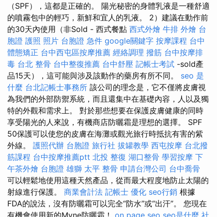
（SPF），這都是正確的。 陽光秘密的身體乳液是一種舒適
的噴霧包中的輕巧，新鮮和宜人的乳液。 2）建議在動作前
的30天內使用（非Sold - 西式餐點
西式外燴
牛排 外燴
台
胞證 護照 照片
台胞證 急件
google關鍵字
按摩課程
台中
體態矯正
台中西屯區按摩推薦
經絡調理
撥筋
台中按摩排
毒
台北 整骨
台中整復推薦
台中舒壓
記帳士考試
-sold產
品15天），這可能與涉及該動作的藥房有所不同。
seo 是
什麼
台北記帳士事務所
該公司的理念是，它不僅將皮膚視
為我們的外部防禦系統，而且還集中在基礎內容，人以及獨
特的外觀和需求上。 對於那些想要在保護皮膚健康的同時
享受陽光的人來說，有機商店防曬霜是理想的選擇。 SPF
50保護可以使您的皮膚在海灘或觀光旅行時抵抗有害的紫
外線。
護照代辦
台胞證 旅行社
拔罐教學
西屯按摩
台北撥
筋課程
台中按摩推薦ptt
北投 整復
湖口整骨
學習按摩
下
午茶外燴
台胞證 雄獅
太平 整骨
申請台灣公司
台中喬骨
可以輕鬆地使用這種天然產品，從而最大程度地防止太陽的
射線進行保護。
商業會計法 記帳士
優化
seo行銷
根據
FDA的說法，沒有防曬霜可以完全“防水”或“出汗”。 您現在
有機會使用新的Myne防曬霜！
on page seo
seo是什麼
社