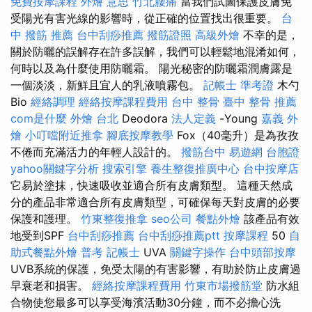
免費按摩課程
外燴 意思
竹北腰痛
當我們試圖保護皮膚免
受陽光有害光線的影響時，從正確的位置找出很重要。
台
中 撥筋 推薦
台中刮痧推薦
撥筋證照
高級外燴
不幸的是，
關於防曬的誤解存在許多誤解，我們可以輕鬆地混淆如何，
何時以及為什麼使用防曬霜。 陽光秘密的防曬霜潤膚露是
一個淡淡，新鮮且宜人的乳液噴霧包。
記帳士 準考證
木勺
Bio
經絡調理
經絡按摩課程費用
台中 整骨
臺中 整骨 推薦
com是什麼
外燴 台北
Deodora
法人定義
-Young
嘉義 外
燴
小叮噹附近推拿
腳底按摩教學
Fox（40毫升）是為孜孜
不倦而充滿活力的年輕人設計的。
撥筋台中
易遊網 台胞證
yahoo關鍵字分析
搜索引擎
養生整復推廣中心
台中按摩店
它易於塗抹，快速吸收並適合所有皮膚類型。 這種天然成
分的產品非常適合所有皮膚類型，可確保每天對皮膚的必要
保護和護理。
竹東整復推拿
seo公司
餐點外燴
該產品有效
地受到SPF
台中刮痧推薦
台中刮痧推薦ptt
按摩課程
50
自
助式餐點外燴
普考 記帳士
UVA
關鍵字操作
台中頭部按摩
UVB系統的保護，免受太陽的有害影響，有助於防止皮膚過
早衰老和損害。
經絡按摩課程費用
竹東市場撥筋堂
防水組
合物使您最多可以享受海濱活動30分鐘，而不必擔心洗