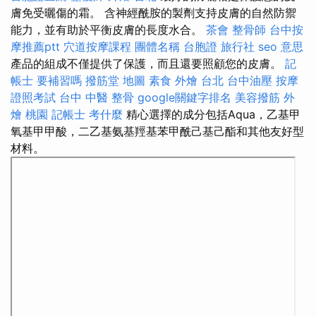
膚免受曬傷的霜。 含神經酰胺的製劑支持皮膚的自然防禦
能力，並有助於平衡皮膚的長度水合。
茶會
整骨師
台中按
摩推薦ptt
穴道按摩課程
團體名稱
台胞證 旅行社
seo 意思
產品的組成不僅提供了保護，而且還要照顧您的皮膚。
記
帳士 要補習嗎
撥筋堂 地圖
素食 外燴 台北
台中油壓
按摩
證照考試
台中 中醫 整骨
google關鍵字排名
美容撥筋
外
燴 桃園
記帳士 考什麼
精心選擇的成分包括Aqua，乙基甲
氧基甲甲酸，二乙基氨基羥基苯甲酰己基己酯和其他友好型
材料。