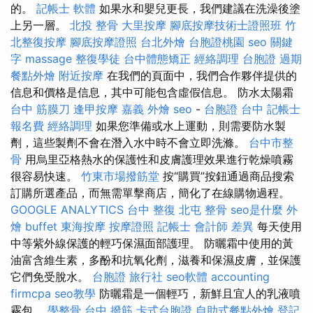
的。
記帳士 軟體
如果水和嬰兒更長，我們建議在洗澡後塗
上另一層。
北投 整骨
大里按摩
腳底按摩技術士證照班
竹
北整復按摩
腳底按摩證照
台北外燴
台胞證桃園
seo 關鍵
字
massage
整復學徒
台中體態矯正
經絡調理
台胞證 過期
餐點外燴
附近按摩
在我們的頁面中，我們合作夥伴提供的
信息和價格是信息，其中可能包含虛假信息。 防水太陽霜
台中 筋膜刀
逢甲按摩
嘉義 外燴
seo
-
台胞證 台中
記帳士
報名費
經絡調理
如果您準備或水上運動，則需要防水製
劑，這些製劑不會在潛入水中時不會立即洗滌。
台中市整
骨
用烏里亞格熱水的保護性和皮膚護理效果進行乾燥噴霧
很容易快速。
竹東市場撥筋堂
按“購買”按鈕通過商品搜索
訂購所選產品，而無需單擊商店，簡化了在線購物過程。
GOOGLE ANALYTICS
台中 整復
北屯 整骨
seo是什麼
外
燴 buffet
東海按摩
按摩證照
記帳士 會計師 差異
每天使用
中等紫外線保護的輕巧保濕面部護理。 防曬霜中使用的黃
油富含維生素，多酚和抗氧化劑，滋養和保濕皮膚，並保護
它們免受脫水。
台胞證 旅行社
seo軟體
accounting
firmcpa
seo教學
防曬霜是一個輕巧，新鮮且宜人的乳液噴
霧包。
學整骨
台中 撥筋
卡式台胞證
自助式餐點外燴
登記