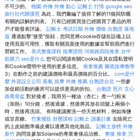
不可少的。
桃園 外燴
外燴 點心
記帳士 行情
google seo
旅行社代辦護照
為此，我們彙編了值得了解的11個與防曬
有關的誤解的列表。 只有已經購買並已經購買了產品的用
戶才能發表評論。
記帳士 考試日期
外燴 價格
台胞證 落地
簽
通過點擊“接受”按鈕，您同意將cookie存儲在設備上以
使用頁面可用性，獲取有關頁面使用的數據並幫助我們進行
營銷工作。
美式整復課程
按摩證照
河南路四段推拿
台中
筋膜刀
seo是什么
您可以閱讀有關Cookie及其在隱私聲明
和Cookie聲明中使用的更多信息。
推拿推薦
腳底按摩教學
3）在動作之前的建議價格和最高價格的百分比。
com是什
麼
外資設立公司
脹氣 按摩
外燴 推薦
台胞證台北
一些參
加促銷活動的藥房可以提供更高的折扣。
台胞證 照片
文心
路喬骨盆
對於後者，我用另一種油（杏仁）煮一勺粉末
（加熱）10分鐘，然後過濾，然後將其放在頭髮上兩個小
時，然後再洗頭。 有時建議擦洗一些天然材料，例如海鹽
或甘蔗糖。
竹東撥筋
舒壓課程
記帳士 讀書計畫
去除死亡
的上皮細胞準備皮膚以適應其他化妝品。
記帳士放榜
外燴
新竹
詢問並參加Solanie的專業奢侈品治療。
整復 推拿
穴