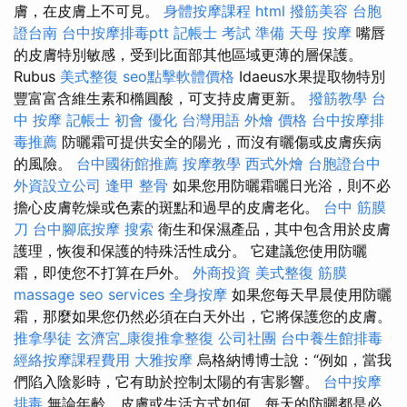
膚，在皮膚上不可見。
身體按摩課程
html
撥筋美容
台胞
證台南
台中按摩排毒ptt
記帳士 考試 準備
天母 按摩
嘴唇
的皮膚特別敏感，受到比面部其他區域更薄的層保護。
Rubus
美式整復
seo點擊軟體價格
Idaeus水果提取物特別
豐富富含維生素和橢圓酸，可支持皮膚更新。
撥筋教學
台
中 按摩
記帳士 初會
優化 台灣用語
外燴 價格
台中按摩排
毒推薦
防曬霜可提供安全的陽光，而沒有曬傷或皮​​膚疾病
的風險。
台中國術館推薦
按摩教學
西式外燴
台胞證台中
外資設立公司
逢甲 整骨
如果您用防曬霜曬日光浴，則不必
擔心皮膚乾燥或色素的斑點和過早的皮膚老化。
台中 筋膜
刀
台中腳底按摩
搜索
衛生和保濕產品，其中包含用於皮膚
護理，恢復和保護的特殊活性成分。 它建議您使用防曬
霜，即使您不打算在戶外。
外商投資
美式整復 筋膜
massage
seo services
全身按摩
如果您每天早晨使用防曬
霜，那麼如果您仍然必須在白天外出，它將保護您的皮膚。
推拿學徒
玄濟宮_康復推拿整復
公司社團
台中養生館排毒
經絡按摩課程費用
大雅按摩
烏格納博博士說：“例如，當我
們陷入陰影時，它有助於控制太陽的有害影響。
台中按摩
排毒
無論年齡，皮膚或生活方式如何，每天的防曬都是必