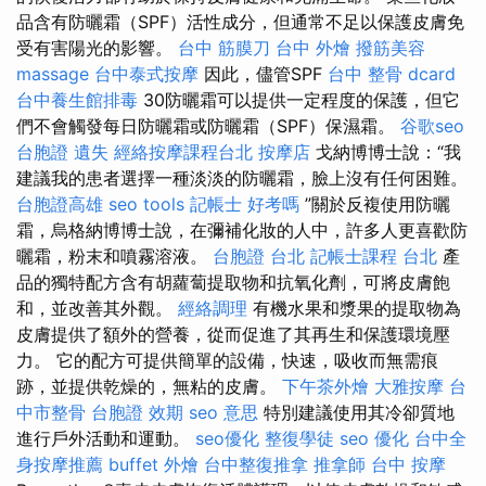
品含有防曬霜（SPF）活性成分，但通常不足以保護皮膚免
受有害陽光的影響。
台中 筋膜刀
台中 外燴
撥筋美容
massage
台中泰式按摩
因此，儘管SPF
台中 整骨 dcard
台中養生館排毒
30防曬霜可以提供一定程度的保護，但它
們不會觸發每日防曬霜或防曬霜（SPF）保濕霜。
谷歌seo
台胞證 遺失
經絡按摩課程台北
按摩店
戈納博博士說：“我
建議我的患者選擇一種淡淡的防曬霜，臉上沒有任何困難。
台胞證高雄
seo tools
記帳士 好考嗎
”關於反複使用防曬
霜，烏格納博博士說，在彌補化妝的人中，許多人更喜歡防
曬霜，粉末和噴霧溶液。
台胞證 台北
記帳士課程 台北
產
品的獨特配方含有胡蘿蔔提取物和抗氧化劑，可將皮膚飽
和，並改善其外觀。
經絡調理
有機水果和漿果的提取物為
皮膚提供了額外的營養，從而促進了其再生和保護環境壓
力。 它的配方可提供簡單的設備，快速，吸收而無需痕
跡，並提供乾燥的，無粘的皮膚。
下午茶外燴
大雅按摩
台
中市整骨
台胞證 效期
seo 意思
特別建議使用其冷卻質地
進行戶外活動和運動。
seo優化
整復學徒
seo 優化
台中全
身按摩推薦
buffet 外燴
台中整復推拿
推拿師
台中 按摩