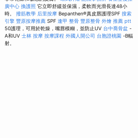
廣中心
換護照
它立即舒緩並保濕，柔軟而光滑長達48小
時。
撥筋教學
后里按摩
Bepanthen®真皮唇護理SPF
搜索
引擎
豐原按摩推薦
SPF
逢甲 整骨
豐原整骨
外燴 推薦 ptt
50護理，可用於乾燥，嘴唇模糊，並防止UV
台中喬骨盆
-
A和UV
士林 按摩
按摩課程
外國人開公司
台胞證桃園
-B輻
射。