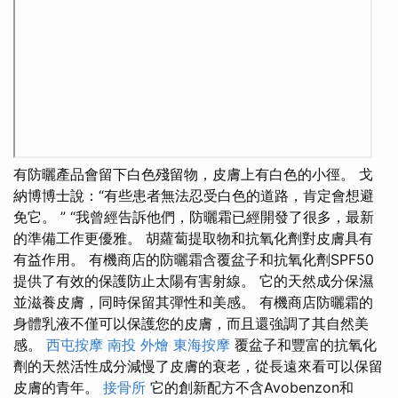
有防曬產品會留下白色殘留物，皮膚上有白色的小徑。 戈
納博博士說：“有些患者無法忍受白色的道路，肯定會想避
免它。 ” “我曾經告訴他們，防曬霜已經開發了很多，最新
的準備工作更優雅。 胡蘿蔔提取物和抗氧化劑對皮膚具有
有益作用。 有機商店的防曬霜含覆盆子和抗氧化劑SPF50
提供了有效的保護防止太陽有害射線。 它的天然成分保濕
並滋養皮膚，同時保留其彈性和美感。 有機商店防曬霜的
身體乳液不僅可以保護您的皮膚，而且還強調了其自然美
感。
西屯按摩
南投 外燴
東海按摩
覆盆子和豐富的抗氧化
劑的天然活性成分減慢了皮膚的衰老，從長遠來看可以保留
皮膚的青年。
接骨所
它的創新配方不含Avobenzon和