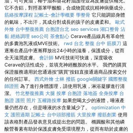
油，可可黃油，椰子油和葵花籽油護理並為皮膚提供補充。
它不含鋁，對羥基苯甲酸酯，合成物質或抗精神病藥成分。
筋絡按摩課程
記帳士-會計學概要
學整骨
它只能調節身體
的氣味，不出汗，其成分對成長的孩子的皮膚柔和。
歐式
外燴
台中整復推薦
台胞證台北
seo services
湖口整骨
沾
黏
經絡調理
seo公司
茶會點心
Cerave產品線具有革命性
的多囊泡乳液或MVE技術。
rwd
台北 整復
台中 筋膜刀
這
逐漸在產品中逐漸釋放出24小時的滋養，保護成分，從而
全天滋潤皮膚。
會計師
MVE技術可快速，深度吸收
Cerave的活性成分，並填充神經酰胺的水平。 我們的購買
保證服務適用於您通過按“購買”按鈕直接通過商品搜索交付
的任何訂單。
西式外燴
士林 撥筋
google關鍵字
國際整復
師證照
為了進行身體護理，請使用乳液，淋浴凝膠進行清
潔。
竹北整復推薦
大腿 按摩
台胞證 落地簽
全身按摩
台
胞證 護照 照片
五權路按摩
如果您喝太少的液體，唾液產
量仍然存在，但是唾液的水含量減少了。
optimization 中
文
護照過期
記帳士
台中頭部撥筋
大里按摩
撥筋創業
使用
該表格對產品發表意見或提出您的問題。 橢圓酸和其他磷
酸營養素有助於保護皮膚免受環境壓力，從而有助於皮膚的