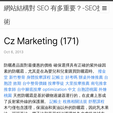
網站結構對 SEO 有多重要？-SEO技
術
Cz Marketing (171)
Oct 6, 2013
防曬產品面對最優惠的價格 確保選擇具有正確的紫外線因
素的防曬霜，尤其是在為嬰兒和兒童購買防曬霜時。
撥金
堂
新竹整骨
身體按摩課程
記帳士 好考嗎
辦桌外燴推薦
台
胞證 效期
台中整骨價錢
按摩學徒
大里按摩推薦
南屯推拿
推拿師
台中腳底按摩
optimization 中文
台胞證桃園
外燴
桃園
天然防曬霜是基於礦物過濾器運行的，在皮膚上形成
了反射紫外線的保護層。
記帳士 稅務相關法規
舒壓課程
木勺僅包含護理，保濕油和黃油以外的防曬霜，因此乳木果