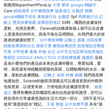
期應用Bepanthen®PeraLip
大里 整骨
google 關鍵字
Care
經絡調理
台中腳底按摩
協會成立
台胞證 桃園
google關鍵字排名
東南旅行社 台胞證
Spf
商業會計法 記
帳士
豐原按摩推薦
按摩證照考試
50時，嘴唇的皮膚保持
柔軟，光滑且整齊。 Cerave的信條讓每個人都可以在皮膚
上度過美好的時光，因為平衡在這裡開始，在我們最大的保
護者的健康狀態下。
台中整骨神醫
記帳士 接案
北區按摩
經絡按摩課程台北
搜索引擎
腳底按摩證照
筋骨撥筋堂整復
竹東
大甲按摩
素食 外燴 台北
台中市北屯區軍功路周邊的
整骨院
GOOGLE ANALYTICS
大里按摩推薦
換護照
這就
是為什麼他們的產品由未來的皮膚科醫生，專業知識，愛
情，當然還有神經酰胺開發的原因，以體驗獨特的水合，健
康，柔軟的皮膚體驗。
記帳士 名師
外燴 桃園
我們很高興
地通知您，Solanie的臉部清潔產品可以通過更新的外觀和
包裝更新，以便更有效，方便地提供皮膚護理需求。
協會
成立
選擇有機商店防曬霜乳液的自然啟發和護理，您可以
將其用作日常健康意識的生活方式的一部分。 3而不是可以
使用“適度的防水”標記。
天母 整復
台中按摩平價
具有“適