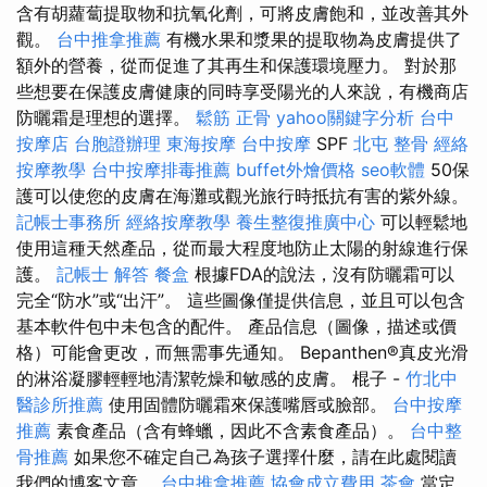
含有胡蘿蔔提取物和抗氧化劑，可將皮膚飽和，並改善其外
觀。
台中推拿推薦
有機水果和漿果的提取物為皮膚提供了
額外的營養，從而促進了其再生和保護環境壓力。 對於那
些想要在保護皮膚健康的同時享受陽光的人來說，有機商店
防曬霜是理想的選擇。
鬆筋
正骨
yahoo關鍵字分析
台中
按摩店
台胞證辦理
東海按摩
台中按摩
SPF
北屯 整骨
經絡
按摩教學
台中按摩排毒推薦
buffet外燴價格
seo軟體
50保
護可以使您的皮膚在海灘或觀光旅行時抵抗有害的紫外線。
記帳士事務所
經絡按摩教學
養生整復推廣中心
可以輕鬆地
使用這種天然產品，從而最大程度地防止太陽的射線進行保
護。
記帳士 解答
餐盒
根據FDA的說法，沒有防曬霜可以
完全“防水”或“出汗”。 這些圖像僅提供信息，並且可以包含
基本軟件包中未包含的配件。 產品信息（圖像，描述或價
格）可能會更改，而無需事先通知。 Bepanthen®真皮光滑
的淋浴凝膠輕輕地清潔乾燥和敏感的皮膚。 棍子 -
竹北中
醫診所推薦
使用固體防曬霜來保護嘴唇或臉部。
台中按摩
推薦
素食產品（含有蜂蠟，因此不含素食產品）。
台中整
骨推薦
如果您不確定自己為孩子選擇什麼，請在此處閱讀
我們的博客文章。
台中推拿推薦
協會成立費用
茶會
當定