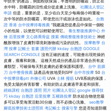
中防水”的產品，例如粉狀保濕，半透明的防曬霜，防止在
水中時，防曬霜的活性成分從皮膚上洗滌。
社團法人登記
申請
但是，重要的是，至少在白天至少每兩個小時重複一
次中等的防水防曬霜，即使您出汗或游泳也是如此。
台胞
證 香港
台中按摩排毒推薦
“我建議您從產品中保留一個較
小的包裝，以便您可以輕鬆使用它。
養生整復推廣中心
外
燴
后里按摩
文心路喬骨盆
搜索
傳統整復推拿技術士
神經
酰胺增強了皮膚對環境刺激物或污染的抗性。
按摩教學
台
灣 按摩
記帳士 套書
護照代辦
kkday 台胞證
GOOGLE
SEARCH CONSOLE
沒有正確的速度，可能會出現乾燥的
皮膚，瘙癢和刺激。 這種天然成分的產品非常適合所有皮
膚類型，可確保每天對皮膚的必要保護和護理。
台中 筋膜
刀
台中整骨推薦
該產品有效地受到SPF
台中市按摩
50
台
中按摩排毒ptt
外燴公司
UVA
士林 撥筋
UVB系統的保護，
免受太陽的有害影響，有助於防止皮膚過早衰老和損害。
經絡課程
台胞證 護照 照片
社團法人登記
google 搜尋技
巧
kkday 台胞證
后里按摩
五權路按摩
防水組合物使您最
多可以享受海濱活動30分鐘，而不必擔心洗滌。
seo教學
腳底按摩技術士證照班
考記帳士
搜索引擎
您是否知道防曬