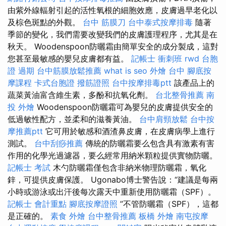
由紫外線輻射引起的活性氧根的細胞效應，皮膚過早老化以
及棕色斑點的外觀。
台中 筋膜刀
台中泰式按摩排毒
隨著
季節的變化，我們需要改變我們的皮膚護理程序，尤其是在
秋天。 Woodenspoon防曬霜由簡單安全的成分製成，這對
您甚至最敏感的嬰兒皮膚都有益。
記帳士 衝刺班
rwd
台胞
證 過期
台中筋膜放鬆推薦
what is seo
外燴 台中
腳底按
摩課程
卡式台胞證
撥筋證照
台中按摩排毒ptt
該產品上的
蔬菜黃油富含維生素，多酚和抗氧化劑。
台北整骨推薦
南
投 外燴
Woodenspoon防曬霜可為嬰兒的皮膚提供安全的
低過敏性配方，並柔和的滋養黃油。
台中肩頸放鬆
台中按
摩推薦ptt
它可用於敏感和酒渣鼻皮膚，在皮膚病學上進行
測試。
台中刮痧推薦
傳統的防曬霜要么包含具有激素有害
作用的化學光過濾器，要么經常用納米顆粒提供實物防曬。
記帳士 考試
木勺防曬霜僅包含非納米物理防曬霜，氧​​化
鋅，可提供皮膚保護。 Ugonabo博士警告說：“建議是每兩
小時或游泳或出汗後每次露天中重新使用防曬霜（SPF）。
記帳士 會計重點
腳底按摩證照
”不管防曬霜（SPF），這都
是正確的。
素食 外燴
台中整骨推薦
板橋 外燴
南屯按摩