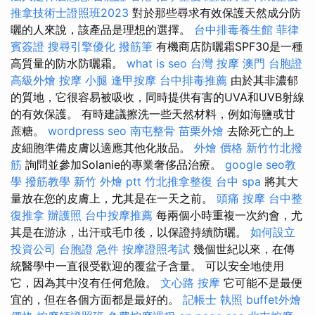
推拿技術士證照班2023
對於那些尋求有效保護天然成分防
曬的人來說，該產品是理想的選擇。
台中排毒養生館
菲律
賓簽證
搜尋引擎優化
撥筋筆
有機商店防曬霜SPF30是一種
高質量的防水防曬霜。
what is seo
台灣 按摩
澳門 台胞證
高級外燴
按摩 小腿
逢甲按摩
台中排毒推薦
由於其非濃郁
的質地，它很容易被吸收，同時提供有害的UVA和UVB射線
的有效保護。 有時建議擦洗一些天然材料，例如海鹽或甘
蔗糖。
wordpress seo
南屯整骨
苗栗外燴
去除死亡的上
皮細胞準備皮膚以適應其他化妝品。
外燴 價格
新竹竹北撥
筋
詢問並參加Solanie的專業奢侈品治療。
google seo教
學
撥筋教學
新竹 外燴 ptt
竹北推拿整復
台中 spa
將其大
量放在您的皮膚上，尤其是在一天之前。
頭痛 按摩
台中整
復推拿
辦護照
台中按摩推薦
每兩個小時重複一次約會，尤
其是在游泳，出汗或毛巾後，以保證持續防曬。
如何設立
投資公司
台胞證 急件
按摩證照考試
幾個世紀以來，在傳
統醫學中一直很受歡迎的覆盆子含量。 可以安全地使用
它，因為其中沒有任何危險。
文心路 按摩
它可能不是最便
宜的，但在各個方面都是最好的。
記帳士 執照
buffet外燴