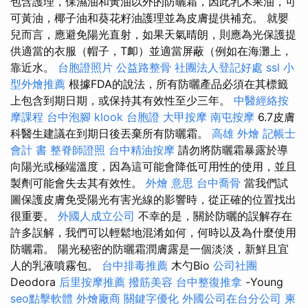
包含護理，保濕油和黃油以外的防曬霜，因此乳木果油，可
可黃油，椰子油和葵花籽油護理並為皮膚提供補充。 就嬰
兒而言，應避免陽光直射，如果天氣晴朗，則應為光保護提
供適當的衣服（帽子，T卹）並適當屏蔽（例如在海灘上，
靠近水。
台胞證照片
公益路整骨
社團法人登記好處
ssl
小
型外燴推薦
根據FDA的說法，所有防曬產品必須在其標籤
上包含到期日期，或保持其有效性至少三年。
中醫經絡按
摩課程
台中泡腳
klook 台胞證
大甲按摩
南屯按摩
6.7皮膚
科醫生建議在到期日後丟棄所有防曬霜。
高雄 外燴
記帳士
會計 書
整脊師證照
台中精油按摩
請勿將防曬霜暴露於導
向陽光或極端溫度，因為這可能會降低可用性的使用，並且
製劑可能會失去其有效性。
外燴 意思
台中喬骨
當我們試
圖保護皮膚免受陽光有害光線的影響時，從正確的位置找出
很重要。
外國人成立公司
不幸的是，關於防曬的誤解存在
許多誤解，我們可以輕鬆地混淆如何，何時以及為什麼使用
防曬霜。 陽光秘密的防曬霜潤膚露是一個淡淡，新鮮且宜
人的乳液噴霧包。
台中排毒推薦
木勺Bio
公司社團
Deodora
后里按摩推薦
撥筋美容
台中整復推拿
-Young
seo點擊軟體
外燴廠商
關鍵字優化
外國公司在台分公司
柬