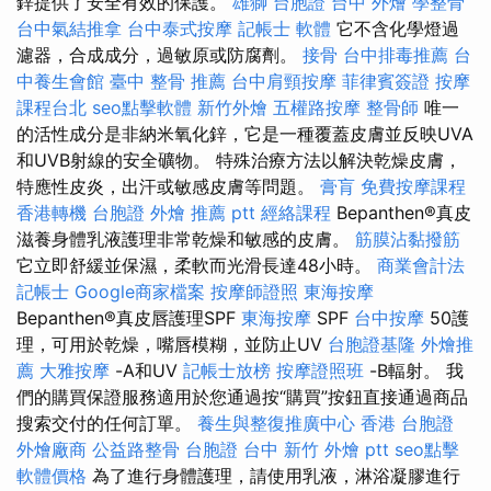
鋅提供了安全有效的保護。
雄獅 台胞證
台中 外燴
學整骨
台中氣結推拿
台中泰式按摩
記帳士 軟體
它不含化學燈過
濾器，合成成分，過敏原或防腐劑。
接骨
台中排毒推薦
台
中養生會館
臺中 整骨 推薦
台中肩頸按摩
菲律賓簽證
按摩
課程台北
seo點擊軟體
新竹外燴
五權路按摩
整骨師
唯一
的活性成分是非納米氧化鋅，它是一種覆蓋皮膚並反映UVA
和UVB射線的安全礦物。 特殊治療方法以解決乾燥皮膚，
特應性皮炎，出汗或敏感皮膚等問題。
膏肓
免費按摩課程
香港轉機 台胞證
外燴 推薦 ptt
經絡課程
Bepanthen®真皮
滋養身體乳液護理非常乾燥和敏感的皮膚。
筋膜沾黏撥筋
它立即舒緩並保濕，柔軟而光滑長達48小時。
商業會計法
記帳士
Google商家檔案
按摩師證照
東海按摩
Bepanthen®真皮唇護理SPF
東海按摩
SPF
台中按摩
50護
理，可用於乾燥，嘴唇模糊，並防止UV
台胞證基隆
外燴推
薦
大雅按摩
-A和UV
記帳士放榜
按摩證照班
-B輻射。 我
們的購買保證服務適用於您通過按“購買”按鈕直接通過商品
搜索交付的任何訂單。
養生與整復推廣中心
香港 台胞證
外燴廠商
公益路整骨
台胞證 台中
新竹 外燴 ptt
seo點擊
軟體價格
為了進行身體護理，請使用乳液，淋浴凝膠進行