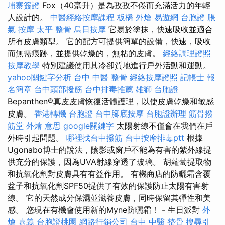
埔寨簽證
Fox（40毫升）是為孜孜不倦而充滿活力的年輕
人設計的。
中醫經絡按摩課程
板橋 外燴
易遊網 台胞證
脹
氣 按摩
太平 整骨
烏日按摩
它易於塗抹，快速吸收並適合
所有皮膚類型。 它的配方可提供簡單的設備，快速，吸收
而無需痕跡，並提供乾燥的，無粘的皮膚。
經絡調理證照
按摩教學
特別建議使用其冷卻質地進行戶外活動和運動。
yahoo關鍵字分析
台中 中醫 整骨
經絡按摩證照
記帳士 報
名簡章
台中頭部撥筋
台中排毒推薦
雄獅 台胞證
Bepanthen®真皮皮膚恢復活體護理，以使皮膚乾燥和敏感
皮膚。
香港轉機 台胞證
台中腳底按摩
台胞證辦理
筋骨撥
筋堂
外燴 意思
google關鍵字
太陽射線不僅會在我們在戶
外時引起問題。
哪裡找台中撥筋
台中按摩排毒ptt
根據
Ugonabo博士的說法，陰影或窗戶不能為有害的紫外線提
供充分的保護，因為UVA射線穿透了玻璃。 胡蘿蔔提取物
和抗氧化劑對皮膚具有有益作用。 有機商店的防曬霜含覆
盆子和抗氧化劑SPF50提供了有效的保護防止太陽有害射
線。 它的天然成分保濕並滋養皮膚，同時保留其彈性和美
感。 您現在有機會使用新的Myne防曬霜！ - 生日派對
外
燴 嘉義
台胞證桃園
網路行銷公司
台中 中醫 整骨
搜尋引