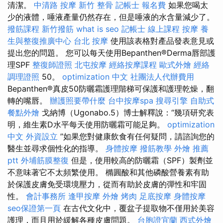
清潔。
中清路 按摩
新竹 整骨
記帳士 報名費
如果您喝太
少的液體，唾液產量仍然存在，但是唾液的水含量減少了。
撥筋課程
新竹撥筋
what is seo
記帳士 線上課程
按摩
養
生與整復推廣中心
台北 按摩
使用該表格對產品發表意見或
提出您的問題。 您可以每天使用Bepanthen®Derma唇部護
理SPF
整復師證照
北屯按摩
經絡按摩課程
歐式外燴
經絡
調理證照
50。
optimization 中文
社團法人代辦費用
Bepanthen®真皮50防曬霜護理階梯可保護和護理乾燥，翻
轉的嘴唇。
辦護照要帶什麼
台中按摩spa
搜尋引擎
自助式
餐點外燴
戈納博（Ugonabo.5）博士解釋說：“幾項研究表
明，維生素D水平每天使用防曬霜可能足夠。
optimization
中文
外資設立
”如果您對健康飲食有任何疑問，請諮詢您的
醫生並尋求個性化的指導。
身體按摩
撥筋教學
外燴 推薦
ptt
外埔筋膜整復
但是，使用較高的防曬霜（SPF）製劑並
不意味著它不太頻繁使用。 橢圓酸和其他磷酸營養素有助
於保護皮膚免受環境壓力，從而有助於皮膚的彈性和牢固
性。
會計事務所
逢甲按摩
外燴 烤肉
足底按摩
身體按摩
seo保證第一頁
在古代文化中，覆盆子提取物不僅用於美容
護理，而且用於緩解各種皮膚問題。
台胞證宜蘭
西式外燴