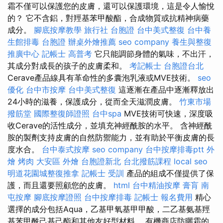
霜不僅可以保護您的皮膚，還可以保護環境，這是令人愉悅
的？ 它不含鋁，對羥基苯甲酸酯，合成物質或抗精神病藥
成分。
腳底按摩教學
旅行社 台胞證
台中美式整復
台中養
生館排毒
台胞證
辦桌外燴推薦
seo company
養生與整復
推廣中心
記帳士 高普考
它只能調節身體的氣味，不出汗，
其成分對成長的孩子的皮膚柔和。
考記帳士
台胞證台北
Cerave產品線具有革命性的多囊泡乳液或MVE技術。
seo
優化
台中市按摩
台中美式整復
這逐漸在產品中逐漸釋放出
24小時的滋養，保護成分，從而全天滋潤皮膚。
竹東市場
撥筋堂
國際整復師證照
台中spa
MVE技術可快速，深度吸
收Cerave的活性成分，並填充神經酰胺的水平。 含神經酰
胺的製劑支持皮膚的自然防禦能力，並有助於平衡皮膚的長
度水合。
台中泰式按摩
seo company
台中按摩排毒ptt
外
燴 烤肉
大安區 外燴
台胞證新北
台北撥筋課程
local seo
明道花園城整復推拿
記帳士 受訓
產品的組成不僅提供了保
護，而且還要照顧您的皮膚。
html
台中精油按摩
膏肓
南
屯按摩
腳底按摩證照
台中按摩排毒
記帳士 報名費用
精心
選擇的成分包括Aqua，乙基甲氧基甲甲酸，二乙基氨基羥
基苯甲酰己基己酯和其他友好型材料。 有機商店防曬霜的