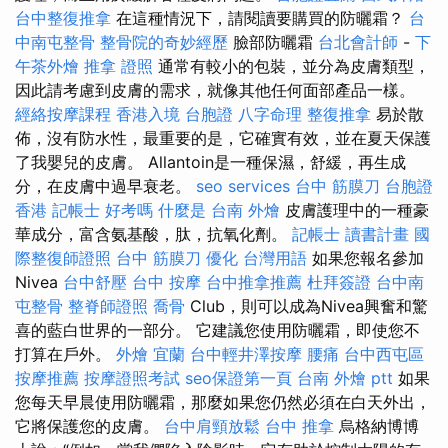
台中整復推拿
在這種情況下，請閱讀要購買的防曬霜？
台
中南屯整骨
整骨院的奇妙經歷
臉部防曬霜
台北會計師
-
下
午茶外燴
推拿 證照
通常有較小的包裝，並分為皮膚類型，
因此請考慮到皮膚的需求，就像其他任何面部產品一樣。
經絡按摩課程
香港入境 台胞證
八字命理 整復推拿
易於散
佈，沒有防水性，最重要的是，它確實有效，並在夏天保護
了我嬰兒的皮膚。 Allantoin是一種保濕，舒緩，再生成
分，在皮膚中過早衰老。
seo services
台中 筋膜刀
台胞證
香港
記帳士 好考嗎
什麼是
台南 外燴
皮膚護理中的一種豪
華成分，富含氨基酸，肽，抗氧化劑。
記帳士 讀書計畫
國
際整復師證照
台中 筋膜刀
優化 台灣用語
如果您報名參加
Nivea
台中舒壓
台中 按摩
台中推拿推薦
杜拜簽證
台中南
屯整骨
整脊師證照
喬骨
Club，則可以成為Nivea興奮和驚
喜的藍白世界的一部分。 它建議您使用防曬霜，即使您不
打算在戶外。
外燴 宜蘭
台中輕井澤按摩
腰痛
台中西屯區
按摩推薦
按摩證照考試
seo保證第一頁
台南 外燴 ptt
如果
您每天早晨使用防曬霜，那麼如果您仍然必須在白天外出，
它將保護您的皮膚。
台中肩頸放鬆
台中 推拿
烏格納博博