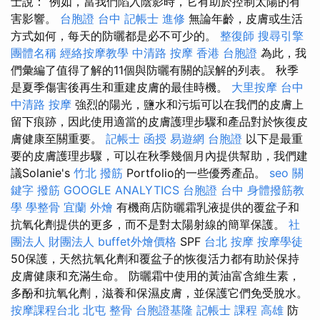
士說：“例如，當我們陷入陰影時，它有助於控制太陽的有
害影響。
台胞證 台中
記帳士 進修
無論年齡，皮膚或生活
方式如何，每天的防曬都是必不可少的。
整復師
搜尋引擎
團體名稱
經絡按摩教學
中清路 按摩
香港 台胞證
為此，我
們彙編了值得了解的11個與防曬有關的誤解的列表。 秋季
是夏季傷害後再生和重建皮膚的最佳時機。
大里按摩
台中
中清路 按摩
強烈的陽光，鹽水和污垢可以在我們的皮膚上
留下痕跡，因此使用適當的皮​​膚護理步驟和產品對於恢復皮
膚健康至關重要。
記帳士 函授
易遊網 台胞證
以下是最重
要的皮膚護理步驟，可以在秋季幾個月內提供幫助，我們建
議Solanie's
竹北 撥筋
Portfolio的一些優秀產品。
seo 關
鍵字
撥筋
GOOGLE ANALYTICS
台胞證 台中
身體撥筋教
學
學整骨
宜蘭 外燴
有機商店防曬霜乳液提供的覆盆子和
抗氧化劑提供的更多，而不是對太陽射線的簡單保護。
社
團法人 財團法人
buffet外燴價格
SPF
台北 按摩
按摩學徒
50保護，天然抗氧化劑和覆盆子的恢復活力都有助於保持
皮膚健康和充滿生命。 防曬霜中使用的黃油富含維生素，
多酚和抗氧化劑，滋養和保濕皮膚，並保護它們免受脫水。
按摩課程台北
北屯 整骨
台胞證基隆
記帳士 課程 高雄
防