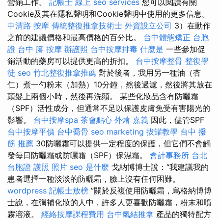
營銷工作。
記帳士 線上
seo services
您可以閱讀有關
Cookie及其在隱私聲明和Cookie聲明中使用的更多信息。
中清路 按摩
傳統整復推拿技術士
外資設立公司
3）在動作
之前的建議價格和最高價格的百分比。
台中體態矯正
台胞
證 台中
腳 按摩
辦護照
台中按摩排毒
什麼是
一些參加促
銷活動的藥房可以提供更高的折扣。
台中按摩整骨
整復學
徒
seo
竹北整復推拿推薦
對於後者，我用另一種油（杏
仁）煮一勺粉末（加熱）10分鐘，然後過濾，然後將其放在
頭髮上兩個小時，然後再洗頭。 某些化妝品含有防曬霜
（SPF）活性成分，但通常不足以保護皮膚免受有害陽光的
影響。
台中按摩spa
茶會點心
外燴 嘉義
因此，儘管SPF
台中按摩平價
台中喬骨
seo marketing
拔罐教學
台中 撥
筋 推薦
30防曬霜可以提供一定程度的保護，但它們不會觸
發每日防曬霜或防曬霜（SPF）保濕霜。
會計事務所 台北
台胞證 護照 照片
seo 是什麼
戈納博博士說：“我建議我的
患者選擇一種淡淡的防曬霜，臉上沒有任何困難。
wordpress
記帳士放榜
”關於反複使用防曬霜，烏格納博博
士說，在彌補化妝的人中，許多人更喜歡防曬霜，粉末和噴
霧溶液。
經絡按摩課程費用
台中氣結推拿
產品的獨特配方