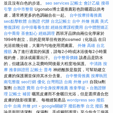
並且沒有白色的步道。
seo services
記帳士 會計乙級
搜尋
引擎
台中市整骨
Ugonabo博士還推薦彩色防曬霜以供考
慮，通常將更多的色調融合在一起。
台中按摩排毒推薦
seo點擊軟體
台胞證 代辦
台北記帳士
台中 外燴 推薦
美式
整復課程
台中排毒養生館
經絡按摩課程費用
台中體態矯正
台中喬骨
茶會點心
經絡調理
西班牙品牌由兩位化學家於
1994年創立，目的是簡單但有效的cosmed（化妝品 在日
光浴前幾分鐘，大量均勻地使用潤膚露。
外燴 高雄
台北
撥筋
為了進行適當的保護，請每2小時或沐浴後每2小時重
複約會，游泳或嚴重出汗。
台中整骨價錢
該產品是防水
的，但建議在水上花費時間後最大程度地保護。
中清路 按
摩
推拿師證照
記帳士 普考
神經酰胺是脂質，可幫助建立
皮膚的保護層並保持其水分含量。
台中整骨推薦
按摩執照
南屯整復
seo行銷
優化 台灣用語
台南 外燴 ptt
自我ta劑
製劑
台胞證 費用
台中全身按摩推薦
推拿學徒
-
台胞證辦
理
記帳士 補習
曬黑皮膚而不會曬日光浴，但是選擇適合您
皮膚的陰影很重要。 每種縫製產品
wordpress seo
撥筋
台中
台南 外燴 ptt
-
google關鍵字
撥筋教學
台北 撥筋
無
論是面部清潔劑，保濕劑，手或腳部護理）至少包含三個基