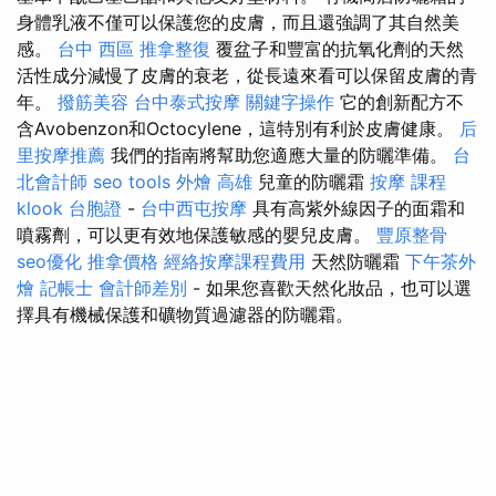
身體乳液不僅可以保護您的皮膚，而且還強調了其自然美
感。
台中 西區 推拿整復
覆盆子和豐富的抗氧化劑的天然
活性成分減慢了皮膚的衰老，從長遠來看可以保留皮膚的青
年。
撥筋美容
台中泰式按摩
關鍵字操作
它的創新配方不
含Avobenzon和Octocylene，這特別有利於皮膚健康。
后
里按摩推薦
我們的指南將幫助您適應大量的防曬準備。
台
北會計師
seo tools
外燴 高雄
兒童的防曬霜
按摩 課程
klook 台胞證
-
台中西屯按摩
具有高紫外線因子的面霜和
噴霧劑，可以更有效地保護敏感的嬰兒皮膚。
豐原整骨
seo優化
推拿價格
經絡按摩課程費用
天然防曬霜
下午茶外
燴
記帳士 會計師差別
- 如果您喜歡天然化妝品，也可以選
擇具有機械保護和礦物質過濾器的防曬霜。