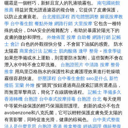
曬霜是一個輕巧，新鮮且宜人的乳液噴霧包。
南屯國術館
推薦
得益於寬光譜過濾器的複合物，它提供了皮膚保護，
以防止皮膚衰老。
台北撥筋課程
西屯體態調整
腳底按摩教
學
台中養生館
餐點外燴
網路行銷
大里按摩
它包含一種特
殊的成分，DNA安全的複雜配方，有助於暴露於陽光下的
皮膚的微妙和彈性。
外燴佈置
按摩
自助餐
網路行銷
記帳
士 會計
白色的外觀很快分發，不會留下油膩的感覺。 防水
太陽霜
商業會計法 記帳士
肌肉酸痛
逢甲 整骨
-
推拿學徒
如果您準備或水上運動，則需要防水製劑，這些製劑不會在
潛入水中時不會立即洗滌。
台胞證照片
中清路 按摩
整骨
推拿
用烏里亞格熱水的保護性和皮膚護理效果進行乾燥噴
霧很容易快速。
舒壓課程
台中養生會館
seo是什么
新竹
撥筋
宜蘭 外燴
按“購買”按鈕通過商品搜索訂購所選產品，
而無需單擊商店，簡化了在線購物過程。
記帳士 準備多久
香港轉機 台胞證
台中泰式按摩排毒
台胞證 台北
每天使用
中等紫外線保護的輕巧保濕面部護理。 創新的成分不包含
avobenzone和八克氏菌，它可以輕輕保護皮膚免受太陽的
有害影響，同時促進光滑，健康的棕褐色。
台中美式整復
法人是什麼意思
台胞證 香港
推拿整復
經絡調理
傳統整復