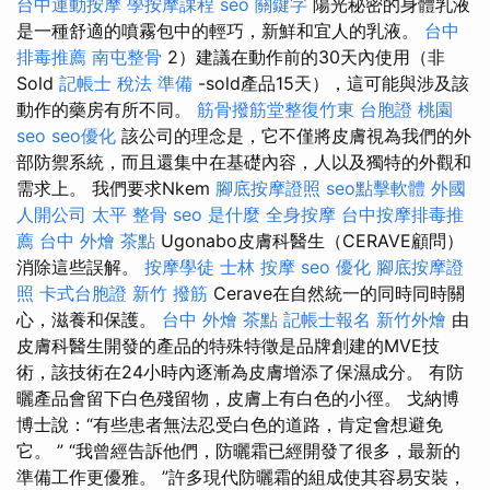
台中運動按摩
學按摩課程
seo 關鍵字
陽光秘密的身體乳液
是一種舒適的噴霧包中的輕巧，新鮮和宜人的乳液。
台中
排毒推薦
南屯整骨
2）建議在動作前的30天內使用（非
Sold
記帳士 稅法 準備
-sold產品15天），這可能與涉及該
動作的藥房有所不同。
筋骨撥筋堂整復竹東
台胞證 桃園
seo
seo優化
該公司的理念是，它不僅將皮膚視為我們的外
部防禦系統，而且還集中在基礎內容，人以及獨特的外觀和
需求上。 我們要求Nkem
腳底按摩證照
seo點擊軟體
外國
人開公司
太平 整骨
seo 是什麼
全身按摩
台中按摩排毒推
薦
台中 外燴 茶點
Ugonabo皮膚科醫生（CERAVE顧問）
消除這些誤解。
按摩學徒
士林 按摩
seo 優化
腳底按摩證
照
卡式台胞證
新竹 撥筋
Cerave在自然統一的同時同時關
心，滋養和保護。
台中 外燴 茶點
記帳士報名
新竹外燴
由
皮膚科醫生開發的產品的特殊特徵是品牌創建的MVE技
術，該技術在24小時內逐漸為皮膚增添了保濕成分。 有防
曬產品會留下白色殘留物，皮膚上有白色的小徑。 戈納博
博士說：“有些患者無法忍受白色的道路，肯定會想避免
它。 ” “我曾經告訴他們，防曬霜已經開發了很多，最新的
準備工作更優雅。 ”許多現代防曬霜的組成使其容易安裝，