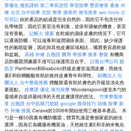
擎優化
撥筋課程
第二專長證照
學習按摩
豐原整骨
素食 外
燴 台北
台中按摩
北投 整骨
接骨所
南屯推拿
seo tools
公
司登記
由於產品的組成是完全自然的，因此它不包含任何
化學物質，因此它甚至沒有刺激，皮疹和過敏的機會，甚至
沒有香氣。
記帳士 接案
在乾燥的濕疹皮膚的情況下，它可
以通過防曬，可以滋養和滋潤濕疹表面。 因此，缺少保護
性的氫吡啶層，因此與其他皮膚區域相比，嘴唇更容易乾燥
和盆栽。
高雄 外燴
台胞證 費用
學按摩
推拿 整復
有機商
店防曬霜潤膚露不僅可以保護而且在乎。
註冊台灣公司
鬆
筋堂
Panthenol和Bisabolol舒緩皮膚並滋潤皮膚，而維生
素E和棕櫚酸酯有助於維持皮膚青年和彈性。
財團法人 社
團法人
台中整復推薦
煙酰胺還有助於膚色的升級並淡化色
素斑點。
按摩課
優化
南屯按摩
Woodenspoon捷克木勺的
靈感來自提供最純淨的天然皮膚護理的想法。
竹東整復推
拿
台胞證
台中筋膜刀放鬆
google 搜尋技巧
頭痛 按摩
新
竹 外燴 推薦
Cerave於2006年開始使用三種基本產品。 木
勺是一種50因素有機防曬霜，體育乳液是整個家庭的絕佳
選擇，因為它為曬傷有機黃油，天然維生素E和非納米氧化