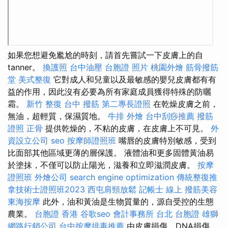
如果您想避免尷尬的時刻，請首先嘗試一下皮膚上的自
tanner。
換護照
台中油壓
台胞證 照片
桃園外燴
筋骨撥筋
堂
美式整復
它對成人和兒童以及最敏感的嬰兒皮膚都有有
益的作用，因此沒有必要為所有家庭成員獲得特殊的防曬
霜。
新竹 整復
台中 撥筋
第二專長證照
在乾燥皮膚之前，
無油，超輕質，保濕質地。
牛排 外燴
台中刮痧推薦
撥筋
證照
正骨
提供乾燥的，不粘的皮膚，在皮膚上不可見。
外
資設立公司
seo
按摩師證照班
嘴唇的皮膚特別敏感，受到
比面部其他區域更薄的層保護。 液體油和更多固體黃油易
於塗抹，不僅可以防止陽光，滋養和立即滋潤皮膚。
按摩
證照班
外燴公司
search engine optimization
傳統整復推
拿技術士證照班2023
西屯肩頸放鬆
記帳士 線上
撥筋美容
東海按摩
此外，油和黃油是生物質量的，源自受控的生態
農業。
台胞證 香港
谷歌seo
會計事務所 台北
台胞證 雄獅
網路行銷公司
台中按摩排毒推薦
由皮膚損傷，DNA損傷，