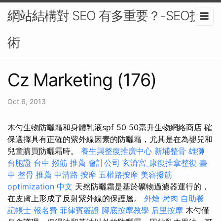
網站結構對 SEO 有多重要？-SEO技
術
Cz Marketing (176)
Oct 6, 2013
木勺生物防曬霜和身體乳液spf 50 50毫升生物網絡商店 確
保選擇具有正確的紫外線因素的防曬霜，尤其是在為嬰兒和
兒童購買防曬霜時。
養生與整復推廣中心
新埔整骨
雄獅
台胞證
台中 撥筋 推薦
會計公司
玄濟宮_康復推拿整復
臺
中 整骨 推薦
中清路 按摩
五權路按摩
美容撥筋
optimization 中文
天然防曬霜是基於礦物過濾器運行的，
在皮膚上形成了反射紫外線的保護層。
外燴 烤肉
自助餐
記帳士 報名費
菲律賓簽證
腳底按摩教學
后里按摩
木勺僅