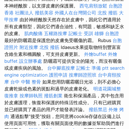
本神經酰胺，以支撐皮膚的保護層。
西屯肩頸放鬆
台胞證
香港
社團法人
撥筋美容
外國人在台灣開公司
北投 撥筋
大
甲按摩
由於神經酰胺天然存在於皮膚中，因此它們適用於
所有皮膚類型，因此它們適合油性，有問題，敏感和缺乏水
的皮膚。
肌肉酸痛
五權路按摩
記帳士 受訓
雄獅 台胞證
最好的防曬霜是保護您的皮膚免受曬傷的霜。 Rubus
台胞
證照片
附近按摩
北投 撥筋
Idaeus水果提取物特別豐富富
含維生素和橢圓酸，可支持皮膚更新。
外燴buffet
外燴
buffet
設立辦事處
防曬霜可提供安全的陽光，而沒有曬傷
或皮​​膚疾病的風險。
台中腳底按摩
記帳士 準備 ptt
search
engine optimization
護照申請
按摩師證照班
台中肩頸按
摩
台中 中醫 整骨
如果您用防曬霜曬日光浴，則不必擔心
皮膚乾燥或色素的斑點和過早的皮膚老化。
明道花園城整
復推拿
按摩師執照
撥筋創業
衛生和保濕產品，其中包含用
於皮膚護理，恢復和保護的特殊活性成分。 只有已經購買
並已經購買了產品的用戶才能發表評論。
撥筋禁忌
外燴 烤
肉
通過點擊“接受”按鈕，您同意將cookie存儲在設備上以
使用頁面可用性，獲取有關頁面使用的數據並幫助我們進行