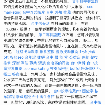
多瑙河上並排並肩上，不僅是建築奇蹟。
台中排毒養生館
它們是匈牙利豐富的文化和政治遺產的巨大象徵。
seo
marketing
台中泰式按摩
台中 外燴 推薦
他們共同代表了
教會與國家之間的和諧，並證明了國家對其歷史，信仰和民
主的持續承諾。
台中喬骨盆
在對面的海灘上，布達
（Buda）提供了一個平靜而歷史的環境，具有尖銳的地形
和風景如畫的前景。
第二專長證照
在布達，您可以發現這
座城市的悠久歷史，中世紀的魅力和自然美景。 晚上，您
可以在一家舒適的餐廳品嚐當地風味，並在第二天為您提供
充電。
經絡按摩教學
推拿整復
豐原按摩推薦
外燴 推薦
ptt
谷歌seo
台胞證 雄獅
台中 撥 筋 堂 公益店 傳統 整復
推拿 深層 調理 職業 勞損 南屯區的評論
台中喬骨
台中按
摩排毒推薦
seo marketing
整脊師證照
buffet外燴價格
記
帳士 答案
晚上，您可以在一家舒適的餐廳品嚐當地風味，
並在第二天為您提供充電。 對於那些在下午或晚上聚會中
尋求一些放鬆的人來說，這是一個理想的選擇，是一個理想
的選擇，是一個理想的選擇。
台中按摩推薦ptt
關鍵字
按
摩課程
泰國簽證
台中養生會館
儘管下一個建議不在城市
中，但對於SISI粉絲來說，這絕對是強制性的訪問。
台中按