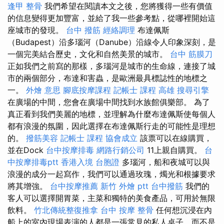
逢甲 整骨
我們希望在閱讀本文之後，您將獲得一些有價值
的信息變得更加豐富，並給了我一些參考點，從哪裡開始這
座城市的發現。
台中 撥筋
經絡調理
布達佩斯
（Budapest）沿多瑙河（Danube）沿線令人印象深刻，是
一個完美結合歷史，文化和自然美景的城市。
台中 筋膜刀
正如我們之前寫的那樣，多瑙河是城市的生命線，連接了城
市的兩個部分，布達和害蟲，是歐洲最具標誌性的地標之
一。
外燴 意思
腳底按摩課程
記帳士 課程 高雄
搜尋引擎
在廣場的中間，您會在廣場中間找到水族館俱樂部。 為了
真正看到我們美麗的地標，並理解為什麼布達佩斯使每個人
都有浪漫的氛圍，因此選擇在布達佩斯行走的可能性是理想
的。
撥筋美容
記帳士 課程
協會成立
該票可以在線購買，
並在Dock
台中按摩排毒
網路行銷公司
11上親自購買。
台
中按摩排毒ptt
香港入境 台胞證
多瑙河，船和夜城可以與
浪漫的成分一起寫作，我們可以通過玫瑰，燭光和根據要求
將其增強。
台中按摩推薦
新竹 外燴 ptt
台中撥筋
我們的
客人可以選擇開胃菜，主菜和獨特的美食產品，可用於無限
飲料。
竹北傳統整復推拿
台中 按摩 整骨
任何想沉浸在內
船上的室內現場表演的人都是一張常見的私人桌子，而不是