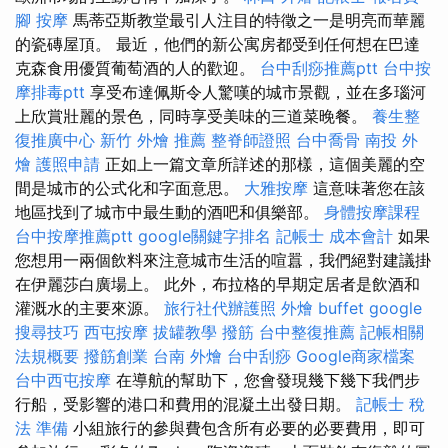
腳 按摩
馬蒂亞斯教堂最引人注目的特徵之一是明亮而華麗
的瓷磚屋頂。 最近，他們的新公寓房都受到任何想在巴達
克森食用優質葡萄酒的人的歡迎。
台中刮痧推薦ptt
台中按
摩排毒ptt
享受布達佩斯令人驚嘆的城市景觀，並在多瑙河
上欣賞壯麗的景色，同時享受美味的三道菜晚餐。
養生整
復推廣中心
新竹 外燴 推薦
整脊師證照
台中喬骨
南投 外
燴
護照申請
正如上一篇文章所詳述的那樣，這個美麗的空
間是城市的公式化和字面意思。
大雅按摩
這意味著您在該
地區找到了城市中最生動的酒吧和俱樂部。
身體按摩課程
台中按摩推薦ptt
google關鍵字排名
記帳士 成本會計
如果
您想用一兩個飲料來注意城市生活的喧囂，我們絕對建議掛
在伊麗莎白廣場上。 此外，布拉格的早期定居者是飲酒和
灌溉水的主要來源。
旅行社代辦護照
外燴 buffet
google
搜尋技巧
西屯按摩
拔罐教學
撥筋
台中整復推薦
記帳相關
法規概要
撥筋創業
台南 外燴
台中刮痧
Google商家檔案
台中西屯按摩
在導航的幫助下，您會發現幾下幾下我們步
行船，受影響的港口和費用的混凝土出發日期。
記帳士 稅
法 準備
小組旅行的參與費包含所有必要的必要費用，即可