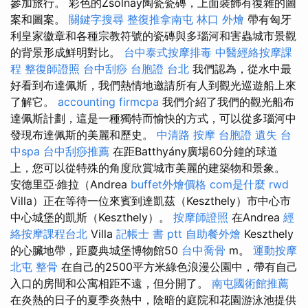
參加旅行。 彩色的Zsolnay陶瓷瓷磚，上面裝飾有復雜的圖
案和圖案。
關鍵字搜尋
整復推拿南屯
林口 外燴
帶有匈牙
利皇家徽章和各種宗教符號的瓷磚與多瑙河和害蟲城市景觀
的背景形成鮮明對比。
台中泰式按摩排毒
中醫經絡按摩課
程
整復師證照
台中刮痧
台胞證 台北
我們認為，從水中最
好看到布達佩斯，我們熱情地邀請所有人到觀光巡遊船上來
了解它。
accounting firmcpa
我們介紹了我們的觀光船布
達佩斯計劃，這是一種獨特而愉快的方式，可以從多瑙河中
發現布達佩斯的美麗和歷史。
中清路 按摩
台胞證 遺失
台
中spa
台中刮痧推薦
在距Batthyány廣場60分鐘的球道
上，您可以從特殊的角度欣賞城市美麗的建築物和景象。
安德里亞·維拉（Andrea
buffet外燴價格
com是什麼
rwd
Villa）正在等待一位來賓到達凱茲（Keszthely）市中心市
中心城堡的凱斯（Keszthely）。
按摩師證照
在Andrea
經
絡按摩課程台北
Villa
記帳士 書 ptt
自助餐外燴
Keszthely
的心臟地帶，距慶典城堡博物館50
台中喬骨
m。
運動按摩
北屯 整骨
在自己的2500平方米綠色浪漫公園中，帶有自己
入口的房間和公寓相距不遠，但分開了。
南屯國術館推薦
在炎熱的日子的夏季炎熱中，陰暗的庭院和花園游泳池提供