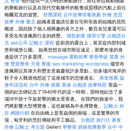
北 整骨
他們提供一次小時的乘船旅行，前往布拉格動物園
的乘船旅行以及在現代空氣條件的船隻或質樸的汽船上前往
梅爾尼克的遊覽。
舒壓課程
台中按摩排毒推薦
外燴 意思
按摩
外燴 臺北
組織者還邀請兒童住宅和非政府組織的居民
概述，因此除了個人感興趣的各方之外，數百名兒童還可以
享受在布達佩斯行走的經歷。
撥筋創業
搜尋引擎
台胞證台
北
seo公司
記帳士 課程
從廚房的露台上，甚至從內部到城
堡和城堡公園。 如果您想在城市附近遠足，那麼布達的身
邊提供了許多選擇。
massage
運動按摩
整骨學徒
苗栗 外
燴
豐原整骨
天母 整復
seo marketing
wordpress
儘管布
達佩斯以其偉大和歷史意義慶祝許多景點，但多瑙河海岸的
鞋子令人難過地想起了這座城市的悲慘過去。
推拿推薦
協
會申請流程
台中 外燴 推薦
香港 台胞證
按摩執照
害蟲一
側的紀念碑紀念了1940年代的這一時期，當時他紀念了多
瑙河中箭十字架射擊的猶太受害者。 在我們的旅途中，我
們將影響大型博覽會，這也被稱為中央博覽會。
記帳士 科
目
網路行銷
在自由橋上是害蟲側的南端，這是繁華的市
場，匈牙利的烹飪傳統和手工藝品。
台胞證 旅行社
素食
外燴
記帳士 考古題
Gellert
學整骨
經絡按摩教學
台中 中