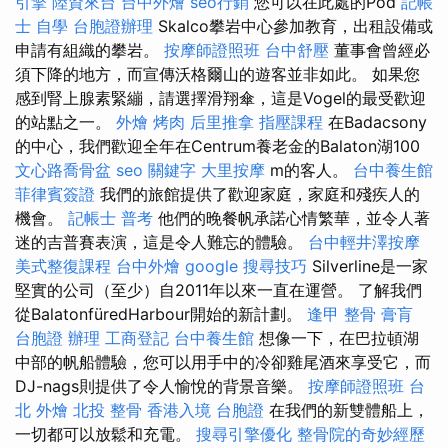
引擎
陸資來台
台中外燴
seo行銷
您可以在此處的Pod
記帳
士 自學
台胞證辦理
Skalco攀岩中心參加教育，出租設備或
申請有組織的攀岩。
按摩師證照班
台中舒壓
董事會曾經必
須下降的地方，而宣傳沃格爾山的遊客並非如此。 如果您
感到腎上腺素緊繃，請選擇滑翔傘，這是Vogel的最受歡迎
的站點之一。
外燴 烤肉
后里推拿
指壓課程
在Badacsony
的中心，我們歡迎全年在Centrum養老金的Balaton湖100
文心路喬骨盆
seo 關鍵字
大里按摩
m的客人。
台中養生館
菲律賓簽證
我們的旅館提供了歡迎家庭，家庭和殘疾人的
機會。
記帳士 普考
他們的晚餐帆承諾心情繁華，並令人著
迷的吉普賽表演，這是令人難忘的體驗。
台中輕井澤按摩
美式整復課程
台中外燴
google 搜尋技巧
Silverline是一家
堅實的公司（至少）自2011年以來一直在運營。 了解我們
從BalatonfüredHarbour開始的新計劃。
逢甲 整骨
膏肓
台胞證 辦理
工商登記
台中養生館
想像一下，在巴拉頓湖
中部的帆船體驗，您可以用手中的冷卻雞尾酒來享受它，而
DJ-nags則提供了令人愉悅的背景音樂。
按摩師證照班
台
北 外燴
北投 整骨
香港入境 台胞證
在我們的新雙體船上，
一切都可以放鬆和充電。
搜尋引擎優化
整骨院的奇妙經歷