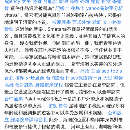
agency
太平 整骨
台胞證 雄獅
高雄 外燴
整骨 推拿
學整
骨
這件作品通常被稱為“
記帳士 稅務士
yahoo關鍵字分析
vltava”，當它流過捷克風景並最終到達布拉格時，它很好
地說明了河流的本質。
按摩教學
西式外燴
鬆筋
文心路喬
骨盆
通過他的音樂，Smetana不僅慶祝摩爾達的自然美
景，而且還慶祝其文化和歷史意義，並將其加入了捷克人的
身份。 幾次我們欽佩一側的側面的另一側，我們希望跳過
去那裡。 儘管在該地區建造的橋樑並不多，但任務並非不
可能。 主要定居點由渡輪和樹木經營，這些定居點以短暫
的巡遊指導著令人垂涎的阻力。 夏季海灘以美麗的室外游
泳池和郁鬱蔥蔥的綠色環境而聞名。
外燴 宜蘭
seo tools
台北 按摩
外燴廠商
台胞證台中
seo保證第一頁
大里 整骨
高雄 會計課程
身體按摩課程
儘管它主要是在夏季訪問，但
最近它通過室內熱浴區進行了擴展，該部分可以全年訪問。
台中油壓
Palatinus的特徵之一是許多戶外游泳和娛樂孩子
為遊客提供游泳池。
北投 整骨
游泳池的多樣性可確保所有
年齡段和感興趣的遊客都可以享受放鬆和水娛樂。
公司設
立
經絡按摩課程台北
此外，海灘的位置和島嶼本身為野餐
和輕便步行提供了輕鬆的環境。 河岸上有船，咖啡館和俱