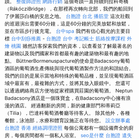
蹟。
整復師證照
網路行銷
這個奇蹟一直持續到拉科奇橋
（RákócziBridge），在那裡再次轉向北部，我們的船回到
了伊麗莎白橋的安息之地。
台胞證 台北
播筋堂
這次壯觀
的巡迴演出需要60分鐘，這是60分鐘的完美放鬆和放鬆，
並在市區步行後充電。
台中spa
我們有信心觀光的主要目
標
台中刮痧推薦
-
台胞證 台中
考記帳士
筋絡按摩課程
外
燴 桃園
雖然訪客探索我們的資本，以查看並了解最著名的
建築物以及我們國家和首都最有趣的建築物和最有趣的地
點。 BüttnerBormenuspacture的使命是Badacsony葡萄
酒區的葡萄酒生產傳統與現代葡萄酒製作方法的和諧結合。
我們的目的是展示當地和特殊的葡萄品種，並呈現葡萄酒區
域中最富有，最複雜的方式，並將其放入眼鏡中。 您還可
以通過網絡商店方便地從家裡購買莊園的葡萄酒。 Neptun
Badacsony酒店是一個珠寶盒，在Badacsony中心擁有浪
漫的酒店。 經過翻新的房間，新的健康部門和蒂莉亞
（Tilia），巴達科葡萄酒餐廳等待客人。 除其他外，各種
餐館，泳池部，水療和體育設施正在等待您。
設立辦事處
台胞證 香港
經絡調理證照
每個公寓都有一個設備齊全的廚
房，每個房間都有一個私人浴室。
seo是什麼
台胞證 遺失