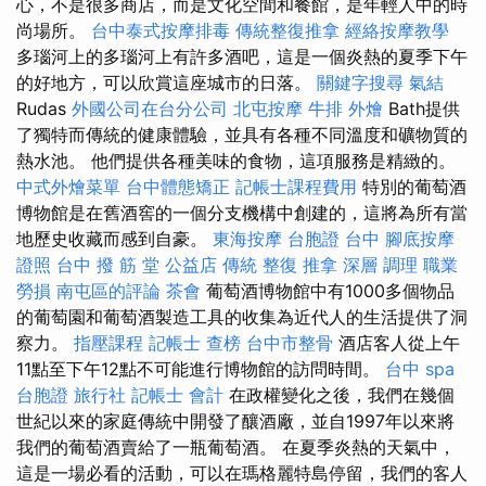
心，不是很多商店，而是文化空間和餐館，是年輕人中的時
尚場所。
台中泰式按摩排毒
傳統整復推拿
經絡按摩教學
多瑙河上的多瑙河上有許多酒吧，這是一個炎熱的夏季下午
的好地方，可以欣賞這座城市的日落。
關鍵字搜尋
氣結
Rudas
外國公司在台分公司
北屯按摩
牛排 外燴
Bath提供
了獨特而傳統的健康體驗，並具有各種不同溫度和礦物質的
熱水池。 他們提供各種美味的食物，這項服務是精緻的。
中式外燴菜單
台中體態矯正
記帳士課程費用
特別的葡萄酒
博物館是在舊酒窖的一個分支機構中創建的，這將為所有當
地歷史收藏而感到自豪。
東海按摩
台胞證 台中
腳底按摩
證照
台中 撥 筋 堂 公益店 傳統 整復 推拿 深層 調理 職業
勞損 南屯區的評論
茶會
葡萄酒博物館中有1000多個物品
的葡萄園和葡萄酒製造工具的收集為近代人的生活提供了洞
察力。
指壓課程
記帳士 查榜
台中市整骨
酒店客人從上午
11點至下午12點不可能進行博物館的訪問時間。
台中 spa
台胞證 旅行社
記帳士 會計
在政權變化之後，我們在幾個
世紀以來的家庭傳統中開發了釀酒廠，並自1997年以來將
我們的葡萄酒賣給了一瓶葡萄酒。 在夏季炎熱的天氣中，
這是一場必看的活動，可以在瑪格麗特島停留，我們的客人