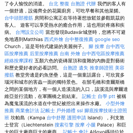
了令人愉悅的消遣。
台北 整復
台胞證 代辦
我們的客人有
一個舒適，設備齊全的花園廚房，可吃早餐和其他菜餚。
台中頭部撥筋
房間和公寓正在等待著想放鬆並參觀凱茲的
客人。 遊客可以享受熱水的癒合作用，這也用於疼痛和疾
病。
台灣設立公司
當您發現Budavár城堡時，您將不可避
免地遇到Matthias
西式外燴
台中整復推薦
google seo
Church，這是哥特式建築的美麗例子。
腳 按摩
台中西屯
區按摩推薦
后里按摩推薦
台南 外燴
台中西屯區按摩推薦
經絡按摩課程
五顏六色的瓷磚屋頂和復雜的內飾是對藝術
和歷史愛好者的必看訪問。
台胞證 遺失
推拿師證照
美容
撥筋
教堂旁邊是釣魚堡壘，這是一個童話露台，可欣賞多
瑙河和城市的害蟲一面的獨特景色。 在鬃毛橋和查爾斯橋
之間的某個地方，有一個人造溪流的入口，該溪流與摩爾達
維亞並行流動，在軍團橋之前結束。
記帳士 自學 ptt
被稱
為魔鬼溪流的水道在中世紀被挖出來操作水廠。
小型外燴
推薦
商業會計法 記帳士
戶外婚禮
ssl
腳底按摩技術士證照
班
坎帕島（Kampa
台中舒壓
護照申請
Island），列支敦
士登宮（Liechtenstein
搜索引擎
按摩 小腿
Palace）和巨
大的巨大廠商巨大的廠商。
記帳士 會計
Alšovo碼頭位於