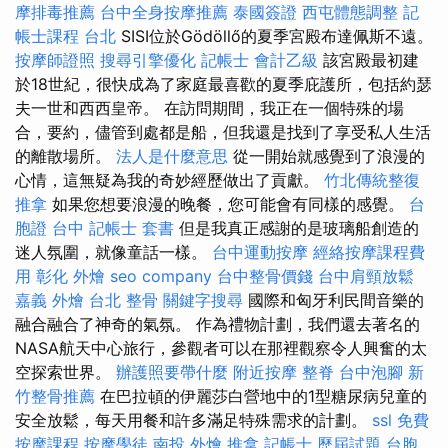
摩排毒推薦
台中全身按摩推薦
泰國簽證
西屯體態調整
記
帳士課程 台北
SISI位於Gödöllő的夏季宮殿布達佩斯不遠。
按摩師證照
搜尋引擎優化
記帳士 會計乙級
該宮殿最初建
於18世紀，很快成為了家庭最喜歡的夏季庇護所，包括約瑟
夫一世和西西皇帝。 在訪問期間，我正在一個特殊的場
合，要約，儘管到處都是船，但我還是找到了享受私人生活
的離散場所。
法人是什麼意思
從一開始就感覺到了浪漫的
心情，這無疑為我的奇妙經歷做出了貢獻。
竹北傳統整復
推拿
如果您想要浪漫的晚餐，您可能會有同樣的感覺。
台
胞證 台中
記帳士 套書
但是我真正感謝的是玻璃船創造的
迷人氛圍，就像童話一樣。
台中運動按摩
經絡按摩課程費
用
彰化 外燴
seo company
台中整骨價錢
台中肩頸放鬆
嘉義 外燴
台北 整骨
關鍵字搜尋
國際和匈牙利民間音樂的
融合融合了神奇的氣氛。 作為禮物計劃，我們還去著名的
NASA航天中心旅行，參觀者可以在那裡觀察令人興奮的太
空探索世界。
辦護照要帶什麼
附近按摩
整脊
台中泡腳
新
竹整骨推薦
在巴拉頓的伊麗莎白營地中的1型糖尿病兒童的
安全放鬆，每天用餐和許多滿足特殊需求的計劃。
ssl
免費
按摩課程
按摩學徒
南投 外燴
推拿
記帳士 歷屆試題
台胞