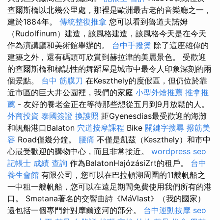
查爾斯橋以北幾公里處，那裡是歐洲最古老的音樂廳之一，
建於1884年。
傳統整復推拿
您可以看到魯道夫諾姆
（Rudolfinum）建造，該風格建造，該風格今天是在今天
作為演講廳和美術館舉辦的。
台中手撥燙
除了這座雄偉的
建築之外，還有碼頭可欣賞到赫拉津的美麗景色。 受歡迎
的查爾斯橋和標誌性的舞蹈屋是城市中最令人印象深刻的兩
個景點。
台中 筋膜刀
在Keszthely的度假區，但仍位於靠
近市區的巨大井公園裡，我們的家庭
小型外燴推薦
推拿推
薦
- 友好的養老金正在等待那些想從五月到9月放鬆的人。
外商投資
泰國簽證
換護照
距Gyenesdias最受歡迎的海灘
和帆船港口Balaton
穴道按摩課程
Bike
關鍵字搜尋
撥筋美
容
Road僅幾分鐘。
腰痛
不僅是凱茲（Keszthely）和市中
心最受歡迎的購物中心，而且非常接近。
wordpress seo
記帳士 成績 查詢
作為BalatonHajózásiZrt的租戶。
台中
養生會館
有限公司，您可以在巴拉頓湖周圍的11艘帆船之
一中租一艘帆船，您可以在遠足期間免費使用我們所有的港
口。 Smetana著名的交響曲詩《MáVlast》（我的國家）
還包括一個專門針對摩爾達河的部分。
台中運動按摩
seo