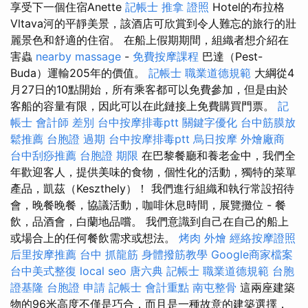
享受下一個住宿Anette
記帳士
推拿 證照
Hotel的布拉格
Vltava河的平靜美景，該酒店可欣賞到令人難忘的旅行的壯
麗景色和舒適的住宿。 在船上假期期間，組織者想介紹在
害蟲
nearby massage
-
免費按摩課程
巴達（Pest-
Buda）運輸205年的價值。
記帳士 職業道德規範
大綱從4
月27日的10點開始，所有乘客都可以免費參加，但是由於
客船的容量有限，因此可以在此鏈接上免費購買門票。
記
帳士 會計師 差別
台中按摩排毒ptt
關鍵字優化
台中筋膜放
鬆推薦
台胞證 過期
台中按摩排毒ptt
烏日按摩
外燴廠商
台中刮痧推薦
台胞證 期限
在巴黎餐廳和養老金中，我們全
年歡迎客人，提供美味的食物，個性化的活動，獨特的菜單
產品，凱茲（Keszthely）！ 我們進行組織和執行常設招待
會，晚餐晚餐，協議活動，咖啡休息時間，展覽攤位 - 餐
飲，品酒會，白蘭地品嚐。 我們意識到自己在自己的船上
或場合上的任何餐飲需求或想法。
烤肉 外燴
經絡按摩證照
后里按摩推薦
台中 抓龍筋
身體撥筋教學
Google商家檔案
台中美式整復
local seo
唐六典
記帳士 職業道德規範
台胞
證基隆
台胞證 申請
記帳士 會計重點
南屯整骨
這兩座建築
物的96米高度不僅是巧合，而且是一種故意的建築選擇，