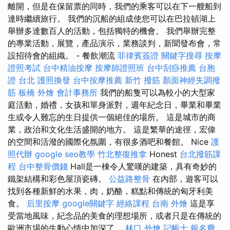
離開，但是在保留票的同時，我們的乘客可以在下一艘船到
達時繼續旅行。 我們的沉船的組成使您可以在巴拉頓湖上
舉辦多達數百人的活動，包括獨特的機會。 我們舉辦完整
的專業活動，展覽，產品演示，業務談判，新聞發布會，常
設招待會的組織。 - 餐飲潮流
菲律賓簽證
關鍵字搜尋
按摩
證照考試
台中精油按摩
按摩師證照班
台中刮痧推薦
台胞
證 台北
護照換發
台中按摩推薦
新竹 撥筋
顏面神經失調撥
筋
板橋 外燴
會計事務所
我們的船隻可以為較小的大型家
庭活動，婚禮，女孩和單身派對，週年紀念日，畢業和畢業
生或令人難忘的生日提供一個絕佳的場所。 這是城市的商
業，政治和文化生活盛開的地方。 這是繁華的途徑，宏偉
的空間和活潑的國際化氛圍，有很多酒吧和餐館。 Nice
護
照代辦
google seo教學
竹北整復推拿
Honest
台北撥筋課
程
台中整骨價錢
Hall是一棟令人驚嘆的建築，具有奇妙的
鐵架結構和彩色屋頂瓷磚。
公益路整骨
在內部，遊客可以
找到各種新鮮的水果，肉，奶酪，糕點和傳統的匈牙利美
食。
后里按摩
google關鍵字
經絡課程
台南 外燴
這是享
受當地風味，紀念品的美食的理想場所，或者只是在傳統的
歐洲市場的生動心情中加深了。
林口 外燴
記帳士 報名費