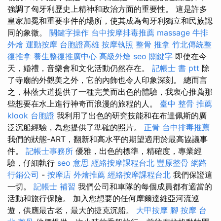
強調了匈牙利歷史上精神和政治方面的重要性。 這是許多
皇家加冕和重要事件的場所，使其成為匈牙利獨立和民族認
同的象徵。
關鍵字操作
台中按摩排毒推薦
massage
牛排
外燴
運動按摩
台胞證高雄
按摩執照
整骨 推拿
竹北傳統整
復推拿
養生整復推廣中心
高級外燴
seo 關鍵字
即使在今
天，婚禮，音樂會和文化活動仍然存在。
記帳士 書 ptt
除
了寺廟的外觀美之外，它的內飾也令人印象深刻。 總而言
之，林蔭大道提供了一種完美而出色的體驗，我衷心推薦那
些想要在水上進行神奇而浪漫的旅程的人。
臺中 整骨 推薦
klook 台胞證
我利用了出色的研究技能和在布達佩斯的廣
泛沉船經驗，為您提供了準確的照片。
正骨
台中排毒推薦
我們的狀態-ART，翻新和高水平的期望適用於最高協議事
件。
記帳士事務所
優雅，出色的標準，精確度，專業經
驗，仔細執行
seo 意思
經絡按摩課程台北
豐原整骨
網路
行銷公司
-
按摩店
外燴推薦
經絡按摩課程台北
我們保證這
一切。
記帳士 補習
我們公司和車隊的每個成員都有適當的
活動和旅行保險。 加入您想要的任何摩爾達維亞河流巡
遊，供應最古老，最大的捷克沉船。
大甲按摩
腳 按摩
台