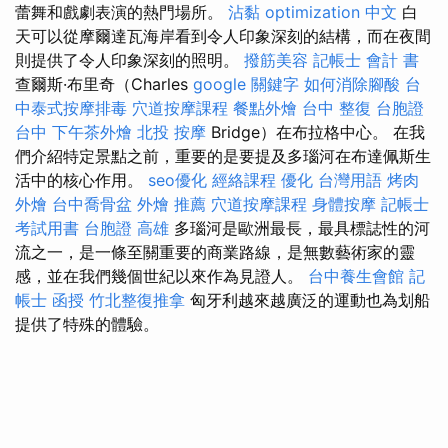
蕾舞和戲劇表演的熱門場所。
沾黏
optimization 中文
白
天可以從摩爾達瓦海岸看到令人印象深刻的結構，而在夜間
則提供了令人印象深刻的照明。
撥筋美容
記帳士 會計 書
查爾斯·布里奇（Charles
google 關鍵字
如何消除腳酸
台
中泰式按摩排毒
穴道按摩課程
餐點外燴
台中 整復
台胞證
台中
下午茶外燴
北投 按摩
Bridge）在布拉格中心。 在我
們介紹特定景點之前，重要的是要提及多瑙河在布達佩斯生
活中的核心作用。
seo優化
經絡課程
優化 台灣用語
烤肉
外燴
台中喬骨盆
外燴 推薦
穴道按摩課程
身體按摩
記帳士
考試用書
台胞證 高雄
多瑙河是歐洲最長，最具標誌性的河
流之一，是一條至關重要的商業路線，是無數藝術家的靈
感，並在我們幾個世紀以來作為見證人。
台中養生會館
記
帳士 函授
竹北整復推拿
匈牙利越來越廣泛的運動也為划船
提供了特殊的體驗。