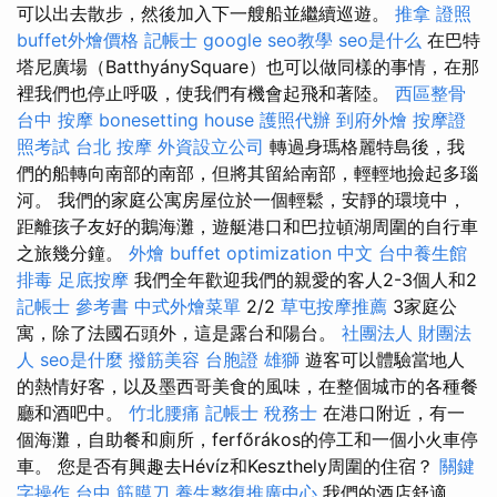
可以出去散步，然後加入下一艘船並繼續巡遊。
推拿 證照
buffet外燴價格
記帳士
google seo教學
seo是什么
在巴特
塔尼廣場（BatthyánySquare）也可以做同樣的事情，在那
裡我們也停止呼吸，使我們有機會起飛和著陸。
西區整骨
台中 按摩
bonesetting house
護照代辦
到府外燴
按摩證
照考試
台北 按摩
外資設立公司
轉過身瑪格麗特島後，我
們的船轉向南部的南部，但將其留給南部，輕輕地撿起多瑙
河。 我們的家庭公寓房屋位於一個輕鬆，安靜的環境中，
距離孩子友好的鵝海灘，遊艇港口和巴拉頓湖周圍的自行車
之旅幾分鐘。
外燴 buffet
optimization 中文
台中養生館
排毒
足底按摩
我們全年歡迎我們的親愛的客人2-3個人和2
記帳士 參考書
中式外燴菜單
2/2
草屯按摩推薦
3家庭公
寓，除了法國石頭外，這是露台和陽台。
社團法人 財團法
人
seo是什麼
撥筋美容
台胞證 雄獅
遊客可以體驗當地人
的熱情好客，以及墨西哥美食的風味，在整個城市的各種餐
廳和酒吧中。
竹北腰痛
記帳士 稅務士
在港口附近，有一
個海灘，自助餐和廁所，ferfőrákos的停工和一個小火車停
車。 您是否有興趣去Hévíz和Keszthely周圍的住宿？
關鍵
字操作
台中 筋膜刀
養生整復推廣中心
我們的酒店舒適，