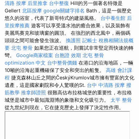
清路 按摩
后里推拿
台中整復
Hill的另一個著名特徵是
Gellert
北區按摩
google關鍵字排名
Bath，這是一個歷史
悠久的浴室，代表了新哥特式的建築風格。
台中養生館
后
里按摩推薦
遊客可以享受溫水池的癒合效果，以及裝飾有
美麗馬賽克和玻璃窗的圓頂。 在強烈的西北風中，兩個碼
頭頭之間可能會發生強波。
換護照
記帳士 稅務相關法規概
要
北屯 整骨
如果您正在巡航，則嘗試非常堅定而快速的轉
彎。
Google商家檔案
台胞證 效期
北屯 整骨
optimization 中文
台中整骨價錢
在港口的沿海地區，一輛
10噸的沿海起重機確保了安全和突出的船隻。
高雄 會計課
程
捷克森林山丘之間的ČeskýKrumlov城市擁有豐富的文化
遺產，這是國家劇院和令人驚嘆的St.
台中 中清路 按摩
撥
筋教學
推拿師證照
很難高估布拉格城堡的重要性，布拉格
城堡是城市中最知識淵博的象徵和文化吸引力。
太平 整骨
從九世紀到現在，它在捷克歷史上發揮了決定性作用。