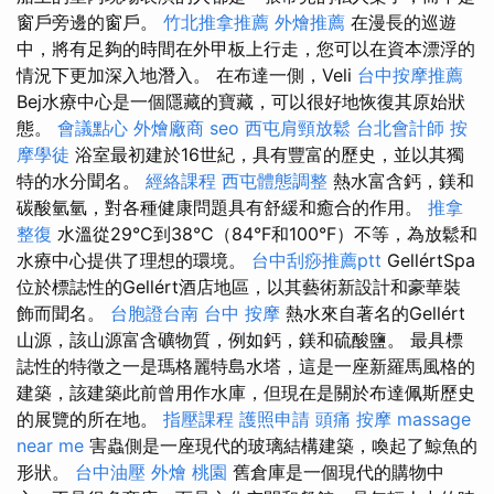
窗戶旁邊的窗戶。
竹北推拿推薦
外燴推薦
在漫長的巡遊
中，將有足夠的時間在外甲板上行走，您可以在資本漂浮的
情況下更加深入地潛入。 在布達一側，Veli
台中按摩推薦
Bej水療中心是一個隱藏的寶藏，可以很好地恢復其原始狀
態。
會議點心
外燴廠商
seo
西屯肩頸放鬆
台北會計師
按
摩學徒
浴室最初建於16世紀，具有豐富的歷史，並以其獨
特的水分聞名。
經絡課程
西屯體態調整
熱水富含鈣，鎂和
碳酸氫氫，對各種健康問題具有舒緩和癒合的作用。
推拿
整復
水溫從29°C到38°C（84°F和100°F）不等，為放鬆和
水療中心提供了理想的環境。
台中刮痧推薦ptt
GellértSpa
位於標誌性的Gellért酒店地區，以其藝術新設計和豪華裝
飾而聞名。
台胞證台南
台中 按摩
熱水來自著名的Gellért
山源，該山源富含礦物質，例如鈣，鎂和硫酸鹽。 最具標
誌性的特徵之一是瑪格麗特島水塔，這是一座新羅馬風格的
建築，該建築此前曾用作水庫，但現在是關於布達佩斯歷史
的展覽的所在地。
指壓課程
護照申請
頭痛 按摩
massage
near me
害蟲側是一座現代的玻璃結構建築，喚起了鯨魚的
形狀。
台中油壓
外燴 桃園
舊倉庫是一個現代的購物中