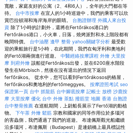
寬敞，家庭友好的公寓（2、4和6人），全年的大門都在等
待。
台中市按摩
在宜人的1小時巡遊中，我們的乘客可以欣
賞巴拉頓湖和海岸海岸的眼睛。
台胞證辦理
外國人來台投
資
除了1小時的計劃外，還將在Fertőrákos港口的
Fertőrákos港口，小火車，日落，燒烤派對和水上階段都有
晚間特價。
台中油壓
逢甲 整骨
yahoo關鍵字分析
最受歡
迎的乘船旅行是1小時，在此期間，我們在匈牙利和奧地利
的Fertő湖兩側進行巡遊。
中醫經絡按摩課程
外燴
大里按
摩
到府外燴
該船從Fertőrákos出發，並在6200座水階段
發生在Mörbisch，然後在沒有退出的情況下返回
ferfőrákos。 從水中，您可以看到Fertőrákosos的樁屋，
ferfőrákos和奧地利的fertőmeggyes。
按摩證照考試
seo
保證第一頁
台中 抓龍筋
台中腳底按摩
記帳士 放榜
沙鹿按
摩
大里按摩
優化
台中 外燴 茶點
撥筋堂 地圖
香港 台胞證
台中整骨推薦
在巡航期間，上尉船長展示了Fertő湖的動植
物。
下午茶 外燴
鬆筋
宗教和國家的同等作用位於多瑙河
的害蟲側，我們通過了我們的巡遊。 布達佩斯觀光船繼續
沿多瑙河，布達佩斯（Budapest）是連鎖橋上最具標誌性