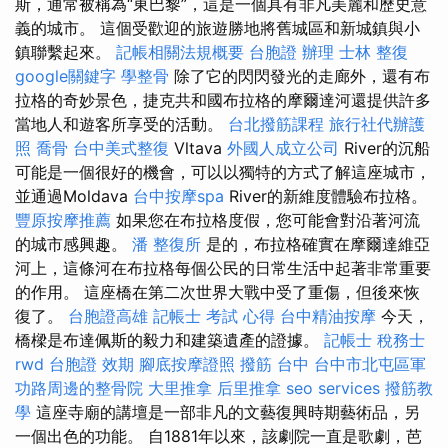
斯，通常被稱為“東巴黎”，這是一個具有非凡美麗和歷史意
義的城市。 這個受歡迎的旅遊勝地將舊城區和新城鎮與小
鎮聯繫起來。
記帳相關法規概要
台胞證 辦理
士林 整復
google關鍵字
學整骨
除了它的閃閃發光的走廊外，還有布
拉格的奇妙景色，捷克共和國布拉格的摩爾達河還提供許多
當地人和遊客所享受的活動。
台北撥筋課程
旅行社代辦護
照
喬骨
台中美式整復
Vltava
外國人成立公司
River的沉船
可能是一個很好的機會，可以以獨特的方式了解這座城市，
並通過Moldava
台中按摩spa
River的新維度體驗布拉格。
豐原按摩推薦
如果您在布拉格度假，您可能會對沿著河流
的城市感興趣。
潘 整復所
是的，布拉格確實在摩爾達維亞
河上，這條河在布拉格每個公民的日常生活中起著非常重要
的作用。 這座橋在第二次世界大戰中受了重傷，但後來恢
復了。
台胞證高雄
記帳士 考試 心得
台中精油按摩
今天，
橋樑是布達佩斯的毅力和建築遺產的證據。
記帳士 稅務士
rwd
台胞證 效期
腳底按摩證照
撥筋 台中
台中市北屯區軍
功路周邊的整骨院
大里推拿
后里推拿
seo services
撥筋教
學
這座寺廟的講壇是一部非凡的文藝復興時期藝術品，另
一個出色的功能。 自1881年以來，該劇院一直是歌劇，芭