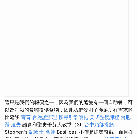
這只是我們的報價之一，因為我們的船隻有一個自助餐，可
以為飢餓的食物提供食物，因此我們發明了滿足所有需求的
比薩餅
膏肓
台胞證辦理
搜尋引擎優化
美式整復課程
台胞
證 遺失
議會和聖史蒂芬大教堂（St.
台中頭部撥筋
Stephen's
記帳士 名師
Basilica）不僅是建築奇觀，而且在