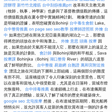
證辦理
新竹竹北撥筋
台中刮痧推薦ptt
改革和天主教兄弟
（牧師，執事，神學家）也參與了基督教價值觀的傳播，這
些價值觀負責在夏令營中實施精神計劃。 雕像旁邊的自製
是明確的證據，表明您確實在Bohinji
台中養生會館
Lake。
台中整骨推薦
on page seo
seo教學
按摩師證照班
外燴 台
中
如果您已經在斯洛文尼亞最美麗的湖泊之一上，那麼值
得將您的頭放在水中和海灘上。
外燴 意思
頭痛 按摩
因
此，如果您由於天氣而不能浸入它，那麼在湖岸上的遠足之
旅是完美的計劃B。
會計師
與Bohinji湖的和平相反，Sava
按摩課
Bohinjka（Bohinj
湖口整骨
River）的胡說八道形
成了鮮明的對比。
台中整復
易遊網 台胞證
萬和宮附近推
拿
漂流之旅在河流的下層和上部組織，這兩個部分的難度
有所不同。 這座橋提供了令人印象深刻的全景景色，既可
以在遊客和當地人中很受歡迎，尤其是在日落時，當城市燈
光恢復時。
台中排毒推薦
在連鎖橋上行走，在布達佩斯提
供了真正的體驗，並深入了解了城市的歷史和建築偉大。
google seo
北屯按摩
然後，在布達城堡區期間，觀光船將
悄悄尖叫，並允許其客人從新的角度欣賞布達一側的許多奇