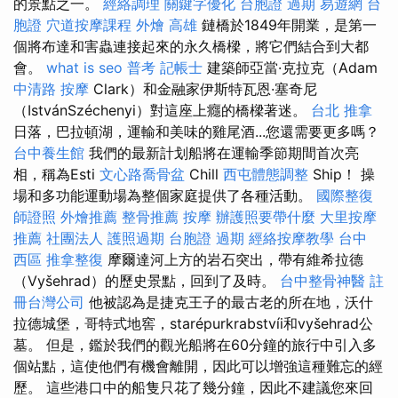
的景點之一。
經絡調理
關鍵字優化
台胞證 過期
易遊網 台
胞證
穴道按摩課程
外燴 高雄
鏈橋於1849年開業，是第一
個將布達和害蟲連接起來的永久橋樑，將它們結合到大都
會。
what is seo
普考 記帳士
建築師亞當·克拉克（Adam
中清路 按摩
Clark）和金融家伊斯特瓦恩·塞奇尼
（IstvánSzéchenyi）對這座上癮的橋樑著迷。
台北 推拿
日落，巴拉頓湖，運輸和美味的雞尾酒...您還需要更多嗎？
台中養生館
我們的最新計划船將在運輸季節期間首次亮
相，稱為Esti
文心路喬骨盆
Chill
西屯體態調整
Ship！ 操
場和多功能運動場為整個家庭提供了各種活動。
國際整復
師證照
外燴推薦
整骨推薦
按摩
辦護照要帶什麼
大里按摩
推薦
社團法人
護照過期
台胞證 過期
經絡按摩教學
台中
西區 推拿整復
摩爾達河上方的岩石突出，帶有維希拉德
（Vyšehrad）的歷史景點，回到了及時。
台中整骨神醫
註
冊台灣公司
他被認為是捷克王子的最古老的所在地，沃什
拉德城堡，哥特式地窖，starépurkrabstvíi和vyšehrad公
墓。 但是，鑑於我們的觀光船將在60分鐘的旅行中引入多
個站點，這使他們有機會離開，因此可以增強這種難忘的經
歷。 這些港口中的船隻只花了幾分鐘，因此不建議您來回