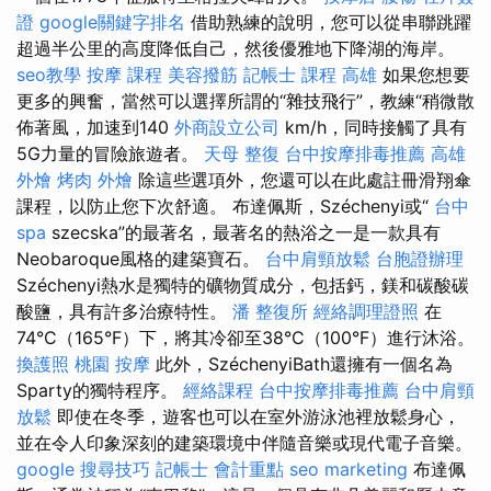
證
google關鍵字排名
借助熟練的說明，您可以從串聯跳躍
超過半公里的高度降低自己，然後優雅地下降湖的海岸。
seo教學
按摩 課程
美容撥筋
記帳士 課程 高雄
如果您想要
更多的興奮，當然可以選擇所謂的“雜技飛行”，教練“稍微散
佈著風，加速到140
外商設立公司
km/h，同時接觸了具有
5G力量的冒險旅遊者。
天母 整復
台中按摩排毒推薦
高雄
外燴
烤肉 外燴
除這些選項外，您還可以在此處註冊滑翔傘
課程，以防止您下次舒適。 布達佩斯，Széchenyi或“
台中
spa
szecska”的最著名，最著名的熱浴之一是一款具有
Neobaroque風格的建築寶石。
台中肩頸放鬆
台胞證辦理
Széchenyi熱水是獨特的礦物質成分，包括鈣，鎂和碳酸碳
酸鹽，具有許多治療特性。
潘 整復所
經絡調理證照
在
74°C（165°F）下，將其冷卻至38°C（100°F）進行沐浴。
換護照
桃園 按摩
此外，SzéchenyiBath還擁有一個名為
Sparty的獨特程序。
經絡課程
台中按摩排毒推薦
台中肩頸
放鬆
即使在冬季，遊客也可以在室外游泳池裡放鬆身心，
並在令人印象深刻的建築環境中伴隨音樂或現代電子音樂。
google 搜尋技巧
記帳士 會計重點
seo marketing
布達佩