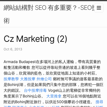
網站結構對 SEO 有多重要？-SEO技
術
Cz Marketing (2)
Oct 6, 2013
Armada Budapest在多瑙河上的私人運輸，帶有高質量的
船隻活動和餐飲 您可以從停靠站旁邊的坡道上看到幾乎整
個山谷，欣賞湖的藍色，並欣賞從地面上知道的小村莊。
按摩教學
大雅按摩
外燴公司
鄉村無可爭議的遊客最喜歡的
是Bohinji湖，但是如果我們只集中您的部隊，您將犯一個巨
大的錯誤。
台中按摩排毒
Vogel山上的電梯從非常獨特的
角度展示了Bohinj山谷。
大里推拿
您可以在16個地點附近
附近的Bohinj附近旅行，以供近500個攀岩小徑建造。
搜尋