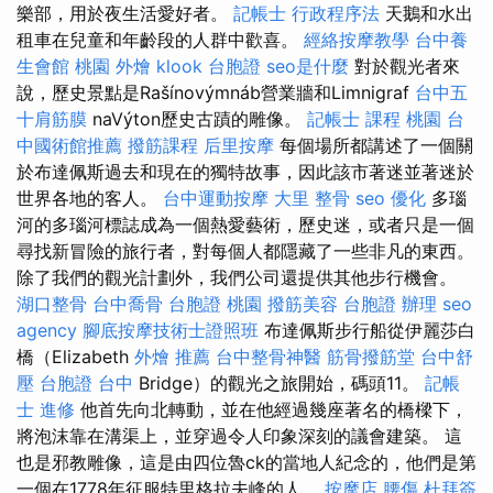
樂部，用於夜生活愛好者。
記帳士 行政程序法
天鵝和水出
租車在兒童和年齡段的人群中歡喜。
經絡按摩教學
台中養
生會館
桃園 外燴
klook 台胞證
seo是什麼
對於觀光者來
說，歷史景點是Rašínovýmnáb營業牆和Limnigraf
台中五
十肩筋膜
naVýton歷史古蹟的雕像。
記帳士 課程 桃園
台
中國術館推薦
撥筋課程
后里按摩
每個場所都講述了一個關
於布達佩斯過去和現在的獨特故事，因此該市著迷並著迷於
世界各地的客人。
台中運動按摩
大里 整骨
seo 優化
多瑙
河的多瑙河標誌成為一個熱愛藝術，歷史迷，或者只是一個
尋找新冒險的旅行者，對每個人都隱藏了一些非凡的東西。
除了我們的觀光計劃外，我們公司還提供其他步行機會。
湖口整骨
台中喬骨
台胞證 桃園
撥筋美容
台胞證 辦理
seo
agency
腳底按摩技術士證照班
布達佩斯步行船從伊麗莎白
橋（Elizabeth
外燴 推薦
台中整骨神醫
筋骨撥筋堂
台中舒
壓
台胞證 台中
Bridge）的觀光之旅開始，碼頭11。
記帳
士 進修
他首先向北轉動，並在他經過幾座著名的橋樑下，
將泡沫靠在溝渠上，並穿過令人印象深刻的議會建築。 這
也是邪教雕像，這是由四位魯ck的當地人紀念的，他們是第
一個在1778年征服特里格拉夫峰的人。
按摩店
腰傷
杜拜簽