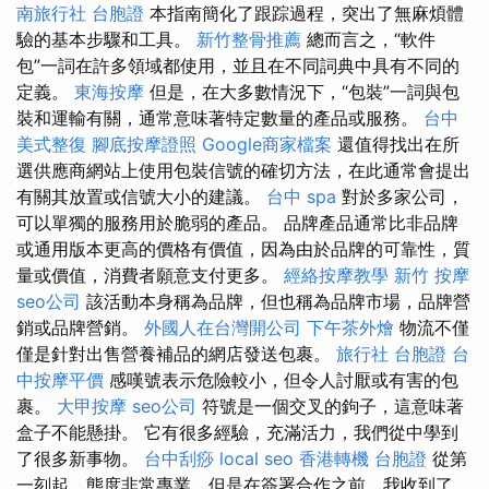
南旅行社 台胞證
本指南簡化了跟踪過程，突出了無麻煩體
驗的基本步驟和工具。
新竹整骨推薦
總而言之，“軟件
包”一詞在許多領域都使用，並且在不同詞典中具有不同的
定義。
東海按摩
但是，在大多數情況下，“包裝”一詞與包
裝和運輸有關，通常意味著特定數量的產品或服務。
台中
美式整復
腳底按摩證照
Google商家檔案
還值得找出在所
選供應商網站上使用包裝信號的確切方法，在此通常會提出
有關其放置或信號大小的建議。
台中 spa
對於多家公司，
可以單獨的服務用於脆弱的產品。 品牌產品通常比非品牌
或通用版本更高的價格有價值，因為由於品牌的可靠性，質
量或價值，消費者願意支付更多。
經絡按摩教學
新竹 按摩
seo公司
該活動本身稱為品牌，但也稱為品牌市場，品牌營
銷或品牌營銷。
外國人在台灣開公司
下午茶外燴
物流不僅
僅是針對出售營養補品的網店發送包裹。
旅行社 台胞證
台
中按摩平價
感嘆號表示危險較小，但令人討厭或有害的包
裹。
大甲按摩
seo公司
符號是一個交叉的鉤子，這意味著
盒子不能懸掛。 它有很多經驗，充滿活力，我們從中學到
了很多新事物。
台中刮痧
local seo
香港轉機 台胞證
從第
一刻起，態度非常專業，但是在簽署合作之前，我收到了