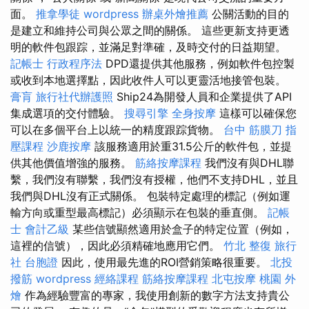
面。
推拿學徒
wordpress
辦桌外燴推薦
公關活動的目的
是建立和維持公司與公眾之間的關係。 這些更新支持更透
明的軟件包跟踪，並滿足對準確，及時交付的日益期望。
記帳士 行政程序法
DPD還提供其他服務，例如軟件包控製
或收到本地選擇點，因此收件人可以更靈活地接管包裝。
膏肓
旅行社代辦護照
Ship24為開發人員和企業提供了API
集成選項的交付體驗。
搜尋引擎
全身按摩
這樣可以確保您
可以在多個平台上以統一的精度跟踪貨物。
台中 筋膜刀
指
壓課程
沙鹿按摩
該服務適用於重31.5公斤的軟件包，並提
供其他價值增強的服務。
筋絡按摩課程
我們沒有與DHL聯
繫，我們沒有聯繫，我們沒有授權，他們不支持DHL，並且
我們與DHL沒有正式關係。 包裝特定處理的標記（例如運
輸方向或重型最高標記）必須顯示在包裝的垂直側。
記帳
士 會計乙級
某些信號顯然適用於盒子的特定位置（例如，
這裡的信號），因此必須精確地應用它們。
竹北 整復
旅行
社 台胞證
因此，使用最先進的ROI營銷策略很重要。
北投
撥筋
wordpress
經絡課程
筋絡按摩課程
北屯按摩
桃園 外
燴
作為經驗豐富的專家，我使用創新的數字方法支持貴公