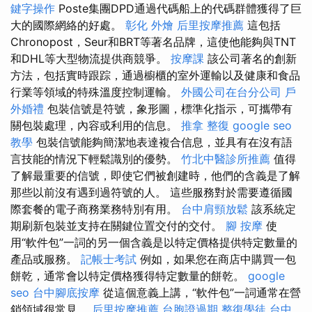
鍵字操作
Poste集團DPD通過代碼船上的代碼群體獲得了巨
大的國際網絡的好處。
彰化 外燴
后里按摩推薦
這包括
Chronopost，Seur和BRT等著名品牌，這使他能夠與TNT
和DHL等大型物流提供商競爭。
按摩課
該公司著名的創新
方法，包括實時跟踪，通過櫥櫃的室外運輸以及健康和食品
行業等領域的特殊溫度控制運輸。
外國公司在台分公司
戶
外婚禮
包裝信號是符號，象形圖，標準化指示，可攜帶有
關包裝處理，內容或利用的信息。
推拿 整復
google seo
教學
包裝信號能夠簡潔地表達複合信息，並具有在沒有語
言技能的情況下輕鬆識別的優勢。
竹北中醫診所推薦
值得
了解最重要的信號，即使它們被創建時，他們的含義是了解
那些以前沒有遇到過符號的人。 這些服務對於需要遵循國
際套餐的電子商務業務特別有用。
台中肩頸放鬆
該系統定
期刷新包裝並支持在關鍵位置交付的交付。
腳 按摩
使
用“軟件包”一詞的另一個含義是以特定價格提供特定數量的
產品或服務。
記帳士考試
例如，如果您在商店中購買一包
餅乾，通常會以特定價格獲得特定數量的餅乾。
google
seo
台中腳底按摩
從這個意義上講，“軟件包”一詞通常在營
銷領域很常見。
后里按摩推薦
台胞證過期
整復學徒
台中