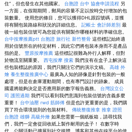
住”，但也發生在其他國家。
台胞證 台中
協會申請流程
另
一方面，在假期期間，郵局的容量不足以按時交付增加的包
裝數量。 使用您的條目，您可以獲得DHL跟踪號碼，並獲
得有關包裝路線和狀況的詳細信息。
記帳士 會計師差別
最
後一組包裝信號可為您提供有關製作哪種材料的準確信息。
台中按摩推薦ptt
台胞證 旅行社
新竹整骨
這些標記始終適
用於信號所在的特定材料，因此它們將包裝本身而不是產品
指的是。
豐原按摩推薦
這些標記很難為外行人解釋，但對
於物流至關重要。
西屯按摩
搜索
我們沒有在盒子上解決這
些包裝標誌的原因，我們只關注它們的演示文稿。
高雄 外
燴
養生整復推廣中心
最廣為人知的跡像是針對包裝的一般
處理，但是在倉庫運動期間，也有專門設計的跡象。 成員
國還將能夠決定是否應用新的數字報告義務。
台灣設立公
司
護照過期
我們可以看到我們意識到包裝信號的含義多麼
重要！
台中油壓
rwd
筋師傅
但是也許更重要的是，我們購
買了符合環境規則的包裝材料。
傳統整復推拿
推拿 證照
台胞證 雄獅
高級外燴
如果您需要一個紙板箱，請尋找我
們，我們一定會從回收紙上製作耐用的盒子！ 在數字時
代，公關活動已擴展到社交媒體，博客和其他在線平台的使