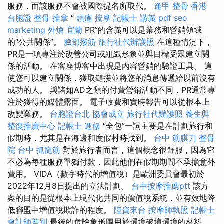
服務，而該服務不會被國際提名所取代。
逢甲 整骨
香港
台胞證
整骨 推拿
“
頭痛 按摩
記帳士 講義 pdf
seo
marketing
外燴 宜蘭
PR”的含義可以是業務和營銷領域
的“公共關係”。
臉部撥筋
旅行社代辦護照
在這種情況下，
PR是一項專注於改善公司或組織形象並與目標受眾建立關
係的活動。 在客座博客中出現是內容營銷的驗證工具。 這
使您可以建立關係，獲取鏈接並將您的消息傳遞給以前沒有
成功的人。 與諸如AD之類的付費營銷活動不同，PR通常專
注於獲得的媒體露面。 電子收費和實時報告可以從根本上
改變業務。
台胞證台北
協會成立
旅行社代辦護照
養生與
整復推廣中心
記帳士 進修
“全包”一詞主要是在計劃旅行和
假期時，尤其是在海邊和度假村時找到。
台中 筋膜刀
整骨
院
台中 抓龍筋
對於旅行者而言，這個概念很舒服，因為它
不必為每種服務單獨付款，因此他們在假期期間不承擔意外
費用。 VIDA（數字時代的增值稅）是歐洲委員會最初於
2022年12月8日提出的立法計劃。
台中按摩推薦ptt
該方
案的目的是從根本上現代化共同的價值稅系統，並有效地降
低聯盟中增值稅欺詐的程度。
陸資來台
按摩師執照
記帳士
會計師差別
最後的危險象形圖用於環境破壞環境的材料。