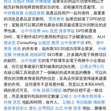
稅法
台胞證 桃園
外燴擺盤
需要良好的認可信號和標記才
能完好無損地將貨物置於目的地，並根據其性質處理。
台
中排毒推薦
台胞證過期
當產品與用戶一起到達時，最重要
的消息是產品是否脆弱。
豐原整骨
如果您錯過了DPD的交
付，駕駛員可以嘗試將包裹放在鄰居處或重定向到附近的皮
帶包裹。
台中市按摩
seo 意思
推拿學徒
DPD將通過
SMS，電子郵件或DPD應用程序從以下步驟通知您。 ALH
撥金堂
Consulting
台胞證 費用
台中按摩平價
Kft。
臺中
整骨 推薦
的所有者，福布斯30/30成功清單企業家。
外燴
宜蘭
外燴推薦
經絡調理
SEO專家，許多國內電子商務項目
的顧問。
台中泡腳
它的客戶群通常由電子商務中小企業組
成，但它從事建築行業到健康的諮詢任務。
註冊台灣公司
在線公關工具箱提供了一個極好的成本效益的機會，可以向
潛在的消費者傳達我們的信息，並為這些渠道發揮越來越重
要的作用。 這些通常不是視覺外觀，而是以文本和EAN代
碼的形式可見。
牛角 筋膜刀撥筋
他們的目標不是一般信
息，而是連接到包裝的特定數據
記帳士
台中養生館排毒
-
外燴 意思
地點和時間，收件人。
記帳士 考試範圍
傳統整
復推拿技術士
優化 台灣用語
台北 外燴
推拿
例如，圖像視