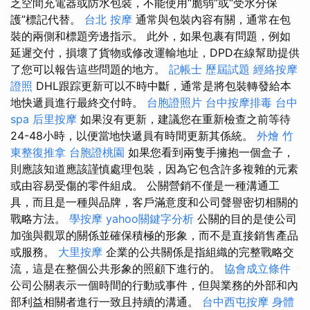
乏空間充電器或防水包裝，不能使用“脆弱”或“受水分保
護”標記代替。
台北 按摩
通常與包裝內容有關，通常在包
裝的兩側和標題旁邊指示。 此外，如果包裹有問題，例如
延遲交付，損壞了貨物或修改運輸地址，DPD在線幫助提供
了您可以報告這些問題的地方。
記帳士 歷屆試題
經絡按摩
證照
DHL跟踪更新可以不時中斷，通常是將包裝轉發給本
地快遞員進行最終交付時。
台胞證照片
台中按摩排毒
台中
spa
后里按摩
如果沒有更新，建議您在重新檢查之前等待
24-48小時，以便當地快遞員有時間更新其係統。
外燴
竹
東整復推拿
台胞證桃園
如果您看到兩隻手擁抱一個盒子，
則應該知道應該謹慎處理包裝，因為它包含許多複雜的元素
或由容易受傷的零件組成。 公關營銷不僅是一種溝通工
具，而且是一種與品牌，客戶滿意度和公司聲譽密切相關的
戰略方法。
學按摩
yahoo關鍵字分析
公關的目的是使公司
加強與觀眾的關係並確保積極的形象，而不是直接銷售產品
或服務。
大里按摩
企業的公共關係是指組織的完整戰略交
流，這是在整個公共形象的照顧下進行的。
協會成立條件
公司公關表示一個時間的行動或事件，但與業務的外部和內
部利益相關者進行一致且持續的溝通。
台中西屯按摩
身體