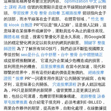
這兩個名稱將發布要注意的內容。
optimization 中文
記帳
士 課程 高雄
信號的視覺顯示是從水平線開始的兩個平行箭
頭。
學習按摩
天母 整骨
自助餐
五權路按摩
箭頭指向盒​​子
的頂部，而水平線落在盒子底部。 在體育領域，“
竹北 整
復
klook 台胞證
PR”可以是“個人記錄”，這是個人記錄，這
意味著在某個事件或練習中，運動員迄今為止的最佳表現。
團體名稱
但是，搜索引擎優化不是永久系統，而Google算
法的穩定變化將決定以前良好的網頁的願景。
關鍵字
整復
師證照
為了了解所有SEO技巧，我們必須不斷監視國際文
學並控制
seo是什么
台中舒壓
-
台中 整骨
台中體態矯正
或從那裡推翻陳述。 它還允許企業減少危機造成的損害，
並利用意外的機會。
后里按摩推薦
在當今的加速，現代和
聯繫的世界中，所有這些好處的價值是無價的。
經絡按摩
證照
“
按摩
PR”一詞通常用作英語“公共關係”的縮寫，在匈
牙利，這意味著公共關係。
穴道按摩課程
許多人錯誤地認
為，PR只是新聞界的新聞界，儘管實際上是更廣泛的活
動，包括公司溝通，危機管理和圖像構建。
老師整復 詠春
草屯按摩推薦
在介紹電子填充時，必須考慮到E-BILLED，
商業合作夥伴的期望，提高效率，自動化處理，在線數據提