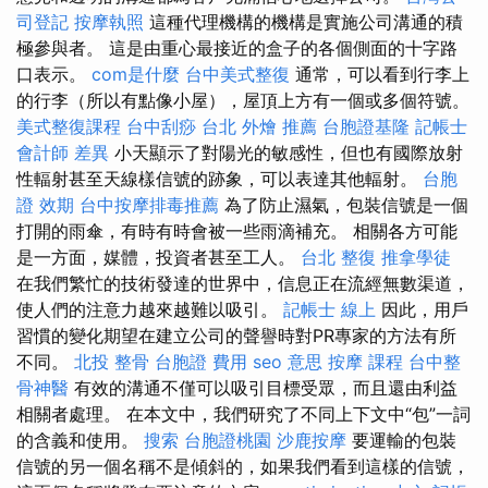
司登記
按摩執照
這種代理機構的機構是實施公司溝通的積
極參與者。 這是由重心最接近的盒子的各個側面的十字路
口表示。
com是什麼
台中美式整復
通常，可以看到行李上
的行李（所以有點像小屋），屋頂上方有一個或多個符號。
美式整復課程
台中刮痧
台北 外燴 推薦
台胞證基隆
記帳士
會計師 差異
小天顯示了對陽光的敏感性，但也有國際放射
性輻射甚至天線樣信號的跡象，可以表達其他輻射。
台胞
證 效期
台中按摩排毒推薦
為了防止濕氣，包裝信號是一個
打開的雨傘，有時有時會被一些雨滴補充。 相關各方可能
是一方面，媒體，投資者甚至工人。
台北 整復
推拿學徒
在我們繁忙的技術發達的世界中，信息正在流經無數渠道，
使人們的注意力越來越難以吸引。
記帳士 線上
因此，用戶
習慣的變化期望在建立公司的聲譽時對PR專家的方法有所
不同。
北投 整骨
台胞證 費用
seo 意思
按摩 課程
台中整
骨神醫
有效的溝通不僅可以吸引目標受眾，而且還由利益
相關者處理。 在本文中，我們研究了不同上下文中“包”一詞
的含義和使用。
搜索
台胞證桃園
沙鹿按摩
要運輸的包裝
信號的另一個名稱不是傾斜的，如果我們看到這樣的信號，