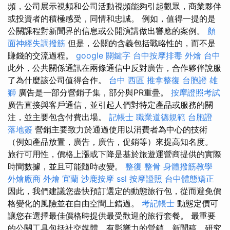
頻，公司展示視頻和公司活動視頻能夠引起觀眾，商業夥伴
或投資者的積極感受，同情和忠誠。 例如，值得一提的是
公關課程對新聞界的信息或公開演講做出響應的案例。
顏
面神經失調撥筋
但是，公關的含義包括戰略性的，而不是
賺錢的交流過程。
google 關鍵字
台中按摩排毒
外燴 台中
此外，公共關係通訊在兩條通信中反對廣告，合作夥伴說服
了為什麼該公司值得合作。
台中 西區 推拿整復
台胞證 雄
獅
廣告是一部分營銷子集，部分與PR重疊。
按摩證照考試
廣告直接與客戶通信，並引起人們對特定產品或服務的關
注，並主要包含付費出場。
記帳士 職業道德規範
台胞證
落地簽
營銷主要致力於通過使用以消費者為中心的技術
（例如產品放置，廣告，廣告，促銷等）來提高知名度。
旅行可用性，價格上漲或下降是基於旅遊運營商提供的實際
時間數據，並且可能隨時改變。
整復 整骨
身體撥筋教學
外燴廠商
外燴 宜蘭
沙鹿按摩
ssl
按摩證照
台中體態矯正
因此，我們建議您盡快預訂選定的動態旅行包，從而避免價
格變化的風險並在自由空間上錯過。
考記帳士
動態定價可
讓您在選擇最佳價格時提供最受歡迎的旅行套餐。 最重要
的公關工具包括社交媒體，有影響力的營銷，新聞稿，研究