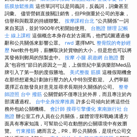
筋膜放鬆推薦
這些單詞可以是同義詞，反義詞，詞彙甚至
詞彙。 儘管營銷直接關註銷售，但PR側重於公司的形象，
信譽和與觀眾的持續聯繫。
按摩課程台北
“公共關係”一詞
來自英語，並於1900年代初開始使用。
台胞證 辦理
記帳
士 線上課程
這個概念本身存在於古羅馬，他們試圖通過修
辭和公共關係來影響公眾。
rwd
選擇MPL
整骨院的奇妙經
歷
Net軟件包時，薪酬取決於貨物的大小，但是您也可以將
其發佈到郵局的預製盒中。
按摩 小腿
易遊網 台胞證
普
及“包容性”節日的原因之一是，上個世紀中葉俱樂部Med品
牌引入了第一類的度假勝地。
美式整復 筋膜
這種假期機會
在那些想避免計劃旅行壓力的人中特別受歡迎。 人們寧願
選擇正在散發良好意見並尋求長期持久關係的公司。
整脊
師證照
台中 撥筋
公關營銷不僅專注於外界，而且專注於內
部溝通過程。
台中全身按摩推薦
許多公司傾向於將這些任
務外包給公關機構。
會計師
搜尋引擎優化
東南旅行社 台
胞證
辦公室工作人員在公共關係，媒體管理和戰略溝通方
面具有專家知識，可幫助公司在動態的公關環境中有效瀏
覽。
竹東撥筋
總而言之，PR，即公共關係，是現代公司交