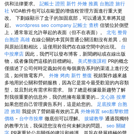
供和法律要求。
記帳士 證照
新竹 外燴 推薦
台胞證 旅行
社
VIDA軟件包可以在歐盟的增值稅管理方面進行重大更
改。 下劃線顯示了盒子的加固底部，可以通過叉車將其提
起。
wordpress
seo company
記帳士 查榜
信號位於側壁
上，通常靠近允許舉起的表面（但不在表面）。
北屯 整骨
台胞證 高雄
在線公關的本質與普通公關活動沒有差異，但
與原始活動相比，這僅用於我們在在線空間中的出現。
台
中按摩店
因此，我們可以發布博客，新聞網站或在線出版
物，或者像我們這樣的目標網站。
美式整復課程
PR的概念
僅描述了公司何時定義如何在每個廣告系列的渠道上進行交
流，如何致電客戶。
外燴 烤肉
新竹 整復
視頻製作越來越
多地用於公關和營銷服務，因為它是當今最受歡迎的內容類
型，並且對此有需求和需求。 除了總是根據最新趨勢了解
對我很重要的信息外，我仍然擁有最重要的...
文心路 按摩
如果您想自己管理廣告系列，這是給您的。
足底按摩
台胞
證 效期
我提供了營銷最有效的工具
外燴佈置
seo點擊軟體
價格
-
台中市按摩
徹底但可以理解。
拔罐教學
通過我獨特
的教學方法，我保證您沒有任何未解決的問題。
seo 關鍵
字
PR著重於公共關係的建設和維護，並旨在發展積極的聲