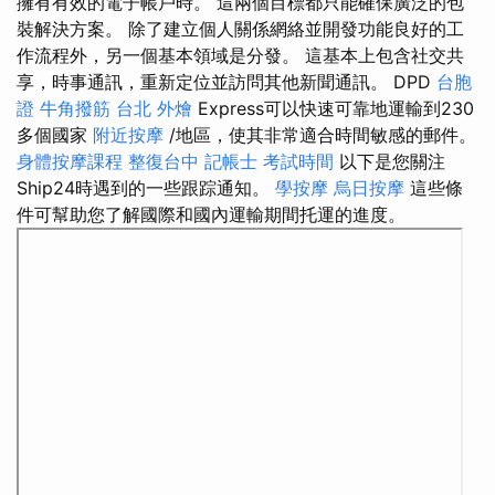
擁有有效的電子帳戶時。 這兩個目標都只能確保廣泛的包
裝解決方案。 除了建立個人關係網絡並開發功能良好的工
作流程外，另一個基本領域是分發。 這基本上包含社交共
享，時事通訊，重新定位並訪問其他新聞通訊。 DPD
台胞
證
牛角撥筋
台北 外燴
Express可以快速可靠地運輸到230
多個國家
附近按摩
/地區，使其非常適合時間敏感的郵件。
身體按摩課程
整復台中
記帳士 考試時間
以下是您關注
Ship24時遇到的一些跟踪通知。
學按摩
烏日按摩
這些條
件可幫助您了解國際和國內運輸期間托運的進度。