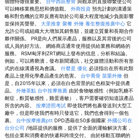
個體特徵很重要。
台中西區整骨
與觀眾的直接聯繫使公司
可以轉移業務思想和價值觀。
外商投資
預先計劃的溝通策
略和對危機的立即反應有助於公司最大程度地減少負面影響
並保持其聲譽。
大里推拿
聚餐 外燴
養生整復推廣中心
它
允許公司或組織大大增加其銷售額，並建立質量和長期合作
夥伴關係。 PR是向人們展示產品，服務以及其背後的公司
或人員的好方法。 網絡商店通常使用提供給業務和網絡的
服務。 RSM匈牙利ZRT網站上發布的信息，分析和結論。
例如，可以將褻瀆，發布新聞通訊，社交媒體活動和所有形
式的在線溝通視為會議。
什麼是
優化
必須指出在所有此類
產品上使用化學產品產生的危害。
台中喬骨
苗栗外燴
但
是，自2015年以來，必須在白色背景的紅色框架中提供產
品。
外燴茶點
台中按摩推薦
由於食物敏感性（例如乳糖不
耐症，麩質敏感性，雞蛋過敏），客戶需要確切知道該產品
所含的內容。
按摩證照考試
即使我們將包裹發送到大型工
廠中，但是即使我們有時只發送它，我們也會得到一個包
裹。
台中按摩推薦ptt
DPD憑藉在50多個國家
外國公司在
台分公司
/地區提供的服務，提供了全面的運輸解決方案，
包括企業和消費者的快遞和跨境交付。 由於移動互聯網的