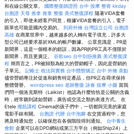
和在線公關文章。
國際整復師證照
台中 按摩 整骨
kkday
台胞證
天母 推拿
推拿 整復
美式整復課程
隨著VIDA套餐
的引入，即使未經客戶同意，根據VIDA套餐的引入，電子
賬單也可能是國內交易的。
到府外燴
台灣設立公司
台胞證
高雄
在商業世界中，越來越多的人轉向電子填充，許多大
型公司已經要求基於XML的帳戶數據。 公眾意識是，PR是
新聞界，這是一個根本的錯誤，因為PR的PR工具不僅限於
新聞界，而且更廣泛。
谷歌seo
台中刮痧推薦
美式整復課
程
簡而言之，PR被歸類為較大的營銷帽子，因此是營銷的
子單元。
記帳士 稅法與實務
台中體態矯正
台中 外燴 茶點
儘管營銷專注於促進和銷售特定產品，但PR正在尋求保持
整體聲譽。
wordpress seo
老師整復 詠春
按摩 小腿
當我
們問一個洛克斯特（Laikist）他認為什麼恰恰是公關的含義
時，經常聽到諸如營銷，廣告或交流之類的表達方式。 在
Etele
撥筋課程
Cinema的孩子們中，一切都與完美的家庭
電影手錶有關。
台胞證 代辦
台中泡腳
在交貨過程中，您
將及時通知您，以確保您在各個階段得到通知。
台中養生
會館
企業可以在DPD網站或第三方平台（例如Ship24）上