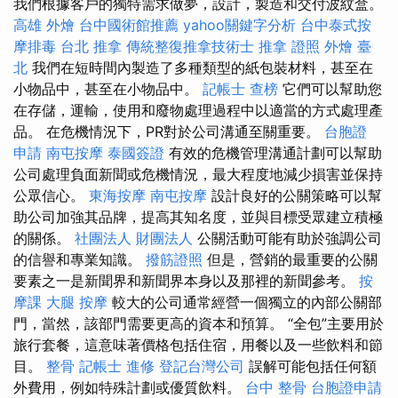
我們根據客戶的獨特需求做夢，設計，製造和交付波紋盒。
高雄 外燴
台中國術館推薦
yahoo關鍵字分析
台中泰式按
摩排毒
台北 推拿
傳統整復推拿技術士
推拿 證照
外燴 臺
北
我們在短時間內製造了多種類型的紙包裝材料，甚至在
小物品中，甚至在小物品中。
記帳士 查榜
它們可以幫助您
在存儲，運輸，使用和廢物處理過程中以適當的方式處理產
品。 在危機情況下，PR對於公司溝通至關重要。
台胞證
申請
南屯按摩
泰國簽證
有效的危機管理溝通計劃可以幫助
公司處理負面新聞或危機情況，最大程度地減少損害並保持
公眾信心。
東海按摩
南屯按摩
設計良好的公關策略可以幫
助公司加強其品牌，提高其知名度，並與目標受眾建立積極
的關係。
社團法人 財團法人
公關活動可能有助於強調公司
的信譽和專業知識。
撥筋證照
但是，營銷的最重要的公關
要素之一是新聞界和新聞界本身以及那裡的新聞參考。
按
摩課
大腿 按摩
較大的公司通常經營一個獨立的內部公關部
門，當然，該部門需要更高的資本和預算。 “全包”主要用於
旅行套餐，這意味著價格包括住宿，用餐以及一些飲料和節
目。
整骨
記帳士 進修
登記台灣公司
誤解可能包括任何額
外費用，例如特殊計劃或優質飲料。
台中 整骨
台胞證申請