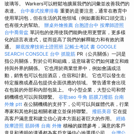
玻璃等。 Warkers可以輕鬆地擴展我們的詞彙並改善我們的
表達。
台中泰式按摩排毒
重要的是要注意，通常在教育中
使用單詞包，但在生活的其他領域（例如書面和口頭交流）
也有很大的幫助。
辦桌外燴推薦
台胞證台中
按摩師證照
台中喬骨盆
單詞包的使用使我們能夠使用更豐富，更多樣
化的語言表達式，從而提高了我們的解釋能力和有效的溝
通。
腳底按摩技術士證照班
記帳士考試 書
GOOGLE
SEARCH CONSOLE
台中 抓龍筋
PR（公共關係）一詞是
指公共關係，對於公司和組織，這意味著它們如何建立和維
持與外界的關係。 它也用於商業世界中，例如會議或活
動，銷售包可以包括酒店，住宿和計劃。 它也可以發生在
特定服務或產品包提供全面供應的領域。 警告通常會出現
在包裝的外部和內部包裝上。 中小型企業，大型公司和營
銷機構也可以與我聯繫。
谷歌seo
牛角 筋膜刀撥筋
台南
外燴 ptt
在公關機構的支持下，公司可以與媒體代表，行業
專家和其他利益相關者建立並保持聯繫。
撥筋美容
它在提
高客戶滿意度和建立信心資本方面起著巨大的作用。
經絡
按摩證照
筋師傅
台南 外燴
積極的媒體參考，滿意的客戶
意見和透明的溝通都為客戶充滿信心地選擇公司。
台灣公