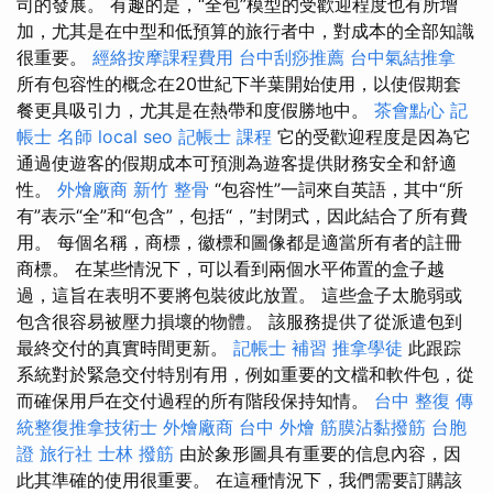
司的發展。 有趣的是，“全包”模型的受歡迎程度也有所增
加，尤其是在中型和低預算的旅行者中，對成本的全部知識
很重要。
經絡按摩課程費用
台中刮痧推薦
台中氣結推拿
所有包容性的概念在20世紀下半葉開始使用，以使假期套
餐更具吸引力，尤其是在熱帶和度假勝地中。
茶會點心
記
帳士 名師
local seo
記帳士 課程
它的受歡迎程度是因為它
通過使遊客的假期成本可預測為遊客提供財務安全和舒適
性。
外燴廠商
新竹 整骨
“包容性”一詞來自英語，其中“所
有”表示“全”和“包含”，包括“，”封閉式，因此結合了所有費
用。 每個名稱，商標，徽標和圖像都是適當所有者的註冊
商標。 在某些情況下，可以看到兩個水平佈置的盒子越
過，這旨在表明不要將包裝彼此放置。 這些盒子太脆弱或
包含很容易被壓力損壞的物體。 該服務提供了從派遣包到
最終交付的真實時間更新。
記帳士 補習
推拿學徒
此跟踪
系統對於緊急交付特別有用，例如重要的文檔和軟件包，從
而確保用戶在交付過程的所有階段保持知情。
台中 整復
傳
統整復推拿技術士
外燴廠商
台中 外燴
筋膜沾黏撥筋
台胞
證 旅行社
士林 撥筋
由於象形圖具有重要的信息內容，因
此其準確的使用很重要。 在這種情況下，我們需要訂購該