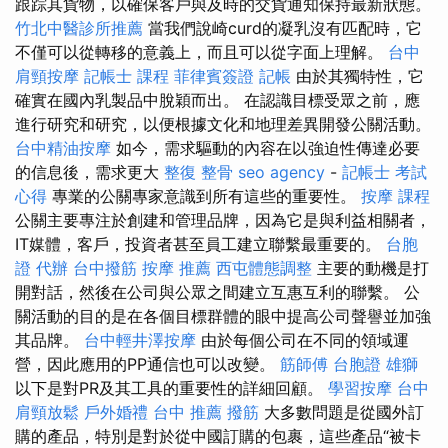
跟踪其貨物，以確保客戶與及時的交貨通知保持最新狀態。
竹北中醫診所推薦
當我們說崎curd的凝乳沒有匹配時，它
不僅可以從轉移的意義上，而且可以從字面上理解。
台中
肩頸按摩
記帳士 課程
菲律賓簽證
記帳
由於其獨特性，它
確實在國內乳製品中脫穎而出。 在認識目標受眾之前，應
進行研究和研究，以便根據文化和地理差異開發公關活動。
台中精油按摩
如今，需求驅動的內容在以強迫性傳達必要
的信息後，需求更大
整復 整骨
seo agency
-
記帳士 考試
心得
專業的公關專家意識到所有這些的重要性。
按摩 課程
公關主要專注於創建和管理品牌，因為它是與利益相關者，
IT媒體，客戶，投資者甚至員工建立聯繫最重要的。
台胞
證 代辦
台中撥筋
按摩 推薦
西屯體態調整
主要的動機是打
開對話，然後在公司與公眾之間建立互惠互利的聯繫。 公
關活動的目的是在各個目標群體的眼中提高公司聲譽並加強
其品牌。
台中輕井澤按摩
由於每個公司在不同的領域運
營，因此應用的PP通信也可以改變。
筋師傅
台胞證 雄獅
以下是對PR及其工具的重要性的詳細回顧。
學習按摩
台中
肩頸放鬆
戶外婚禮
台中 推薦 撥筋
大多數問題是從國外訂
購的產品，特別是對於從中國訂購的包裹，這些產品“被卡