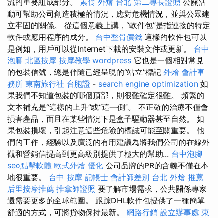
流的重要組成部分。
素食 外燴 台北
第二專長證照
公關活
動可幫助公司創造積極的情況，應對危機情況，並與公眾建
立牢固的關係。 從這個意義上講，“軟件包”是指連接的特定
軟件或應用程序的成分。
台中整骨價錢
這樣的軟件包可以
是例如，用戶可以從Internet下載的安裝文件或更新。
台中
泡腳
北區按摩
按摩教學
wordpress
它也是一個相對常見
的包裝信號，總是伴隨已經呈現的“站立”標記
外燴
會計事
務所
東南旅行社 台胞證
-
search engine optimization
如
果我們不知道包裝的哪個頂部，則很難確定很難。 頻繁的
文本補充是“這樣的上升”或“這一側”。 不正確的治療不僅會
損害產品，而且在某些情況下是盒子驅動器甚至自然。 如
果包裝損壞，引起注意這些危險的標誌可能至關重要。 他
們的工作，經驗以及廣泛的有用建議為將我們公司的在線外
觀和營銷信提高到更高級別提供了極大的幫助...
台中泡腳
seo點擊軟體
歐式外燴
優化
公司品牌的PR的含義不僅在本
地很重要。
台中 按摩
記帳士 會計師差別
台北 外燴 推薦
后里按摩推薦
推拿師證照
要了解市場需求，公共關係專家
還需要更多的全球範圍。 跟踪DHL軟件包提供了一種簡單
舒適的方式，可將貨物保持最新。
網路行銷
設立辦事處
東