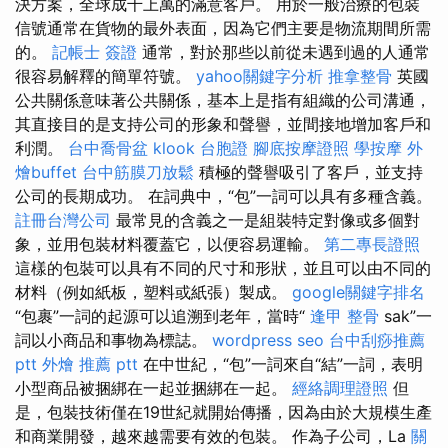
決方案，全球成千上萬的滿意客戶。 用於一般治療的包裝
信號通常在貨物的最外表面，因為它們主要是物流期間所需
的。
記帳士 簽證
通常，對於那些以前從未遇到過的人通常
很容易解釋的簡單符號。
yahoo關鍵字分析
推拿整骨
英國
公共關係意味著公共關係，基本上是指有組織的公司溝通，
其直接目的是支持公司的形象和聲譽，並間接地增加客戶和
利潤。
台中喬骨盆
klook 台胞證
腳底按摩證照
學按摩
外
燴buffet
台中筋膜刀放鬆
積極的聲譽吸引了客戶，並支持
公司的長期成功。 在詞典中，“包”一詞可以具有多種含義。
註冊台灣公司
最常見的含義之一是組裝特定對像或多個對
象，並用包裝材料覆蓋它，以便容易運輸。
第二專長證照
這樣的包裝可以具有不同的尺寸和形狀，並且可以由不同的
材料（例如紙板，塑料或紙張）製成。
google關鍵字排名
“包裹”一詞的起源可以追溯到老年，當時“
逢甲 整骨
sak”一
詞以小商品和事物為標誌。
wordpress seo
台中刮痧推薦
ptt
外燴 推薦 ptt
在中世紀，“包”一詞來自“結”一詞，表明
小型商品被捆綁在一起並捆綁在一起。
經絡調理證照
但
是，包裝技術僅在19世紀就開始傳播，因為由於大規模生產
和商業開發，越來越需要有效的包裝。 作為子公司，La
關