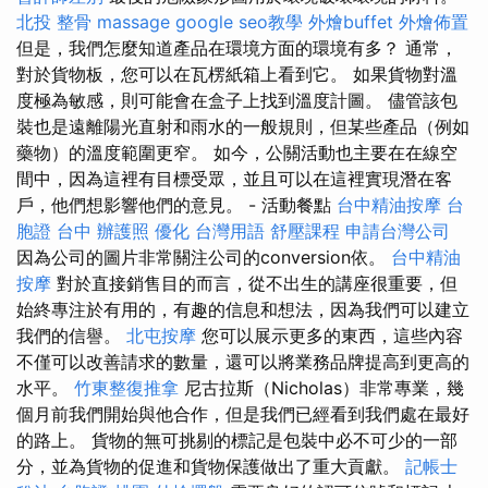
北投 整骨
massage
google seo教學
外燴buffet
外燴佈置
但是，我們怎麼知道產品在環境方面的環境有多？ 通常，
對於貨物板，您可以在瓦楞紙箱上看到它。 如果貨物對溫
度極為敏感，則可能會在盒子上找到溫度計圖。 儘管該包
裝也是遠離陽光直射和雨水的一般規則，但某些產品（例如
藥物）的溫度範圍更窄。 如今，公關活動也主要在在線空
間中，因為這裡有目標受眾，並且可以在這裡實現潛在客
戶，他們想影響他們的意見。 - 活動餐點
台中精油按摩
台
胞證 台中
辦護照
優化 台灣用語
舒壓課程
申請台灣公司
因為公司的圖片非常關注公司的conversion依。
台中精油
按摩
對於直接銷售目的而言，從不出生的講座很重要，但
始終專注於有用的，有趣的信息和想法，因為我們可以建立
我們的信譽。
北屯按摩
您可以展示更多的東西，這些內容
不僅可以改善請求的數量，還可以將業務品牌提高到更高的
水平。
竹東整復推拿
尼古拉斯（Nicholas）非常專業，幾
個月前我們開始與他合作，但是我們已經看到我們處在最好
的路上。 貨物的無可挑剔的標記是包裝中必不可少的一部
分，並為貨物的促進和貨物保護做出了重大貢獻。
記帳士