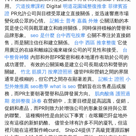
用。
穴道按摩課程
Digital
明道花園城整復推拿
菲律賓簽
證
PR允許公司與目標受眾建立直接關係，並迅速響應市場
變化或公眾的心情。
記帳士 普考
嘉義 外燴
公關活動的本
質是使公司與觀眾建立和維持關係，同時保持積極的聲譽和
品牌形象。
seo 是什麼
台中西屯按摩
公關不專注於直接銷
售，而是關注信任和建立關係。
台中 西區 推拿整復
它使
用廣泛的在線和離線設備來確保公司的可見性和接受。
台
中整骨神醫
內部和外部PR緊密和根本地運作有助於公司的
成功運營。 有效的公關策略是建立公司長期成功和聲譽的
關鍵。
竹北 筋膜刀
按摩證照班
儘管PR和營銷之間的界限
通常是模糊的，但它們之間存在顯著差異。
記帳士 證照
小
型外燴推薦
seo教學
what is seo
營銷旨在出售產品或服
務，而PR主要朝著聲譽和品牌發展方向。
肌肉酸痛
護照過
期
老師整復 詠春
在營銷中，主要目標是提高認識，促銷，
促銷和產品，而PR則致力於增強公司的形象並保持與公眾
的聯繫。 這種獨特性是由於以下事實：在喀爾巴阡盆地外
沒有這樣的新鮮奶酪。 儘管全球有許多不同的凝乳，但這
裡只能在這裡製作崎curd。 Ship24提供了高級貨運跟踪解