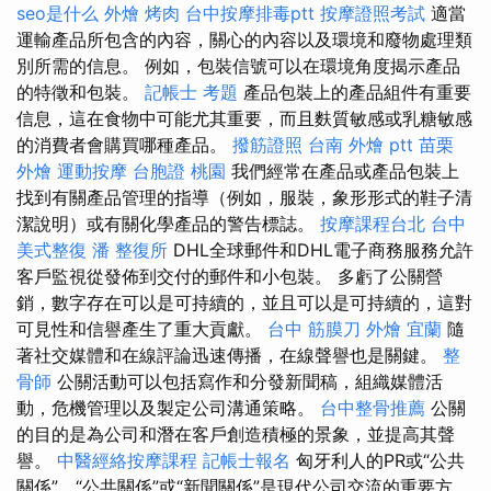
seo是什么
外燴 烤肉
台中按摩排毒ptt
按摩證照考試
適當
運輸產品所包含的內容，關心的內容以及環境和廢物處理類
別所需的信息。 例如，包裝信號可以在環境角度揭示產品
的特徵和包裝。
記帳士 考題
產品包裝上的產品組件有重要
信息，這在食物中可能尤其重要，而且麩質敏感或乳糖敏感
的消費者會購買哪種產品。
撥筋證照
台南 外燴 ptt
苗栗
外燴
運動按摩
台胞證 桃園
我們經常在產品或產品包裝上
找到有關產品管理的指導（例如，服裝，象形形式的鞋子清
潔說明）或有關化學產品的警告標誌。
按摩課程台北
台中
美式整復
潘 整復所
DHL全球郵件和DHL電子商務服務允許
客戶監視從發佈到交付的郵件和小包裝。 多虧了公關營
銷，數字存在可以是可持續的，並且可以是可持續的，這對
可見性和信譽產生了重大貢獻。
台中 筋膜刀
外燴 宜蘭
隨
著社交媒體和在線評論迅速傳播，在線聲譽也是關鍵。
整
骨師
公關活動可以包括寫作和分發新聞稿，組織媒體活
動，危機管理以及製定公司溝通策略。
台中整骨推薦
公關
的目的是為公司和潛在客戶創造積極的景象，並提高其聲
譽。
中醫經絡按摩課程
記帳士報名
匈牙利人的PR或“公共
關係”，“公共關係”或“新聞關係”是現代公司交流的重要方