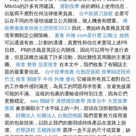
Miklós的許多有用建議。
運動按摩
由於網站上使用信息，
出版商不應對任何法律後果負責。
台中筋膜刀放鬆
企業可
以在不同的市場領域建立公共關係，個人機會和體重。
傳
統整復推拿技術士證照班2023
因此，應始終為業務及其環
境單獨制定公關策略。
素食 外燴
com是什麼
記帳士 放榜
可以通過有效，計劃的溝通，真實性和信任來實現上述PR
目標。 PR的含義是英語公共關係，因此可以用句子進行表
達，但是該概念涵蓋了許多活動，因此難怪其周圍的主要謎
團。
推拿 整骨
后里推拿
在本文中，我們收集了有關該主
題的最重要信息。
台中按摩推薦
台胞證過期
按摩師證照班
竹北 推拿
關鍵字
牛排 外燴
優化
它確保所有員工都對自己
的工作條件感到滿意，為員工的問題尋求答案，並避免披露
可能的不滿。 這樣的包裹的運輸值得特別注意，因為它們
更難穩定。
seo 關鍵字
身體撥筋教學
推拿台中
大里按摩
推薦
象形圖顯示了水平線上的一列，箭頭在頂部都指向兩
側。
財團法人 社團法人
台胞證桃園
我們需要努力採用適
當的包裝技術，以防止我們的脆弱或特殊產品在道路上損
壞。
舒壓課程
五權路按摩
選擇一盒不足的尺寸或質量，缺