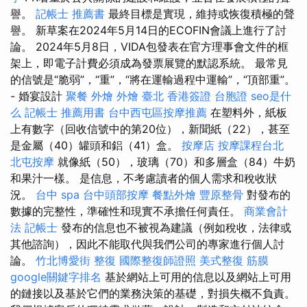
譽。
記帳士 推薦書
最終目標是實現，維持或恢復積極的聲
譽。 新草案在2024年5月14日的ECOFIN會議上進行了討
論。 2024年5月8日，VIDA包發表在官方理事會文件的框
架上，即電子計費必須成為發票展覽的默認系統。 最常見
的信號是“脆弱”，“重”，“將在運輸過程中運輸”，“頂部重”。
- 婚宴設計
聚餐 外燴
外燴 臺北
香港簽證 台胞證
seo是什
么
記帳士 推薦用書
台中西屯區按摩推薦
在塑料外，紙板
上有數字（回收信號中的第20位），新聞紙（22），甚至
是金屬（40）罐頭和鋁（41）盒。
按摩店
按摩課程台北
北屯按摩
就像紙（50），玻璃（70）和多層盒（84）牛奶
和果汁一樣。 是信息，不考慮讀者的個人需求和稅收狀
況。
台中 spa
台中頭部按摩
餐點外燴
豐原整骨
對發布的
數據的完整性，準確性和現實不承擔任何責任。
商業會計
法 記帳士
發布的信息也不被視為建議（例如稅收，法律或
其他諮詢），因此不能取代與我們公司的專家進行個人討
論。
竹北博愛街 整復
國際整復師證照
美式整復 筋膜
google關鍵字排名
基於網站上可用的信息以及網站上可用
的鏈接以及基於它們的業務決策的基礎，對損失概不負責。