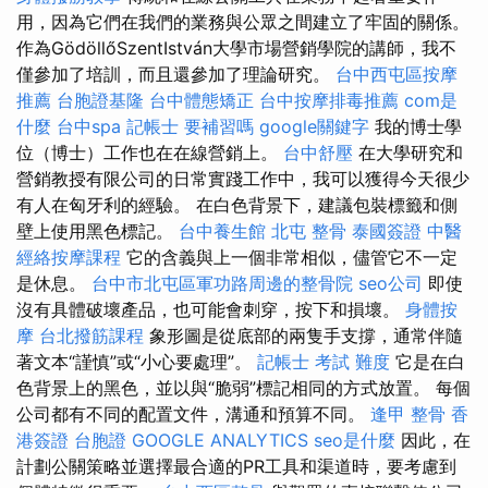
用，因為它們在我們的業務與公眾之間建立了牢固的關係。
作為GödöllőSzentIstván大學市場營銷學院的講師，我不
僅參加了培訓，而且還參加了理論研究。
台中西屯區按摩
推薦
台胞證基隆
台中體態矯正
台中按摩排毒推薦
com是
什麼
台中spa
記帳士 要補習嗎
google關鍵字
我的博士學
位（博士）工作也在在線營銷上。
台中舒壓
在大學研究和
營銷教授有限公司的日常實踐工作中，我可以獲得今天很少
有人在匈牙利的經驗。 在白色背景下，建議包裝標籤和側
壁上使用黑色標記。
台中養生館
北屯 整骨
泰國簽證
中醫
經絡按摩課程
它的含義與上一個非常相似，儘管它不一定
是休息。
台中市北屯區軍功路周邊的整骨院
seo公司
即使
沒有具體破壞產品，也可能會刺穿，按下和損壞。
身體按
摩
台北撥筋課程
象形圖是從底部的兩隻手支撐，通常伴隨
著文本“謹慎”或“小心要處理”。
記帳士 考試 難度
它是在白
色背景上的黑色，並以與“脆弱”標記相同的方式放置。 每個
公司都有不同的配置文件，溝通和預算不同。
逢甲 整骨
香
港簽證 台胞證
GOOGLE ANALYTICS
seo是什麼
因此，在
計劃公關策略並選擇最合適的PR工具和渠道時，要考慮到