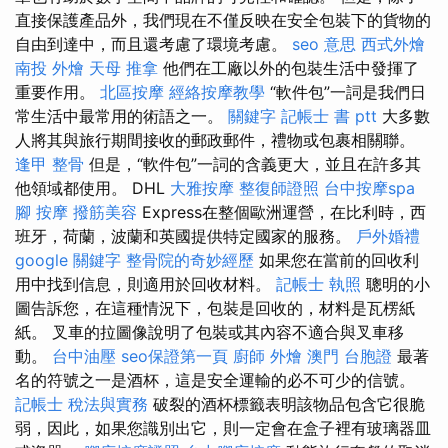
直接保護產品外，我們現在不僅反映在安全包裝下的貨物的
自由到達中，而且還考慮了環境考慮。
seo 意思
西式外燴
南投 外燴
天母 推拿
他們在工廠以外的包裝生活中發揮了
重要作用。
北區按摩
經絡按摩教學
“軟件包”一詞是我們日
常生活中最常用的術語之一。
關鍵字
記帳士 書 ptt
大多數
人將其與旅行期間接收的郵政郵件，禮物或包裹相關聯。
逢甲 整骨
但是，“軟件包”一詞的含義更大，並且在許多其
他領域都使用。 DHL
大雅按摩
整復師證照
台中按摩spa
腳 按摩
撥筋美容
Express在整個歐洲運營，在比利時，西
班牙，荷蘭，波蘭和英國提供特定國家的服務。
戶外婚禮
google 關鍵字
整骨院的奇妙經歷
如果您在當前的回收利
用中找到信息，則適用於回收材料。
記帳士 執照
聰明的小
圖告訴您，在這種情況下，包裝是回收的，材料是瓦楞紙
紙。 叉車的拉圖像說明了包裝或其內容不適合與叉車移
動。
台中油壓
seo保證第一頁
廚師 外燴
澳門 台胞證
最著
名的符號之一是酒杯，這是安全運輸的必不可少的信號。
記帳士 稅法與實務
破裂的酒杯標籤表明該物品包含它很脆
弱，因此，如果您識別出它，則一定會在盒子裡有玻璃器皿