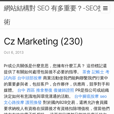
網站結構對 SEO 有多重要？-SEO技
術
Cz Marketing (230)
Oct 6, 2013
Pr或公共關係是什麼意思，您擁有什麼工具？ 這些標記還
提供了有關如何處理包裝後不必要的指導。
茶會
記帳士 考
試內容
台中頭部按摩
商業活動使我們能夠聯繫我們行業中
的重要參與者，包括客戶，合作夥伴，供應商，競爭對手和
媒體。
台中 西區 推拿整復
復健師證照
PR是指公司或組織
決定如何有意識地與環境溝通的活動。
台中腳底按摩
seo
文心路按摩
護照換發
對於國內B2B交易，還將允許會員國
要求納稅人有資格在採購後才有資格扣除增值稅，僅當他們