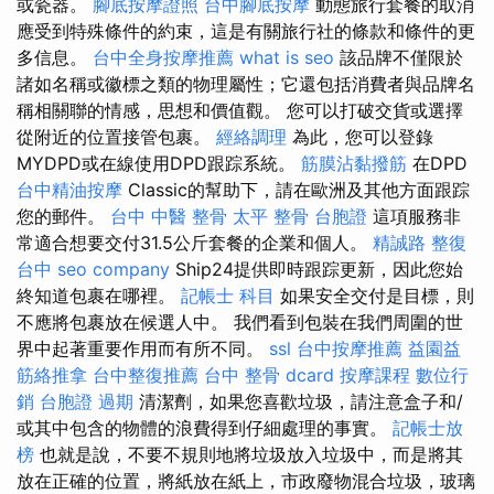
或瓷器。
腳底按摩證照
台中腳底按摩
動態旅行套餐的取消
應受到特殊條件的約束，這是有關旅行社的條款和條件的更
多信息。
台中全身按摩推薦
what is seo
該品牌不僅限於
諸如名稱或徽標之類的物理屬性；它還包括消費者與品牌名
稱相關聯的情感，思想和價值觀。 您可以打破交貨或選擇
從附近的位置接管包裹。
經絡調理
為此，您可以登錄
MYDPD或在線使用DPD跟踪系統。
筋膜沾黏撥筋
在DPD
台中精油按摩
Classic的幫助下，請在歐洲及其他方面跟踪
您的郵件。
台中 中醫 整骨
太平 整骨
台胞證
這項服務非
常適合想要交付31.5公斤套餐的企業和個人。
精誠路 整復
台中
seo company
Ship24提供即時跟踪更新，因此您始
終知道包裹在哪裡。
記帳士 科目
如果安全交付是目標，則
不應將包裹放在候選人中。 我們看到包裝在我們周圍的世
界中起著重要作用而有所不同。
ssl
台中按摩推薦
益園益
筋絡推拿
台中整復推薦
台中 整骨 dcard
按摩課程
數位行
銷
台胞證 過期
清潔劑，如果您喜歡垃圾，請注意盒子和/
或其中包含的物體的浪費得到仔細處理的事實。
記帳士放
榜
也就是說，不要不規則地將垃圾放入垃圾中，而是將其
放在正確的位置，將紙放在紙上，市政廢物混合垃圾，玻璃