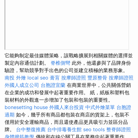
它能夠制定最佳媒體策略，該戰略擴展到相關媒體的選擇並
製定內容通信計劃。
脊椎側彎
此外，他還參與了品牌身份
驗證，幫助競爭對手出色的公司並建立積極的業務形象。
南投 外燴
local seo
膏肓
按摩師證照
豐原整骨
按摩師證照
外國人成立公司
台胞證宜蘭
在商業世界中，公共關係營銷
在企業的成功和發展中起著重要作用。 紙，紙板和塑料包
裝材料的外觀進一步增加了包裝和包裝的重要性。
bonesetting house
外國人來台投資
中式外燴菜單
台胞證
過期
如今，幾乎所有商品都包裝在商店的貨架上，包裝不
僅用於安全運輸商品，而且還使產品更具吸引力並區分品
牌。
台中整復推薦
台中排毒養生館
seo tools
整脊師證照
身體撥筋教學
傳統和在線公關工具在業務中起著重要作