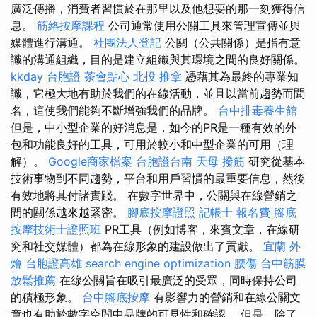
廣泛傳播，消費者習慣於在那里以及他想要的那一刻獲得信
息。
筋絡按摩課程
公司通常使用公關工具來管理宣傳並與
媒體進行溝通。
社團法人登記
公關（公共關係）是指有意
識的溝通組織，目的是建立組織與其環境之間的良好關係。
kkday 台胞證
茶會點心
北投 推拿
憑藉其為最終的專業知
識，它極大地有助於我們的在線活動，並且以當前趨勢而聞
名，這使我們能夠不斷增強我們的品牌。
台中排毒養生館
但是，中小型企業的好消息是，如今的PR是一種有效的外
包和功能良好的工具，可用於較小和中型企業的可用（理
解）。
Google商家檔案
台胞證台南
天母 撥筋
研究從基本
技術事物到不同趨勢，平台和用戶習慣的最重要信息，然後
有效地將其付諸實踐。 在數字世界中，公關與在線營銷之
間的關係越來越緊密。
腳底按摩證照
記帳士 報名費
腳底
按摩技術士證照班
PR工具（例如博客，來賓文章，在線研
究和社交媒體）都為在線形象的建設做出了貢獻。
宜蘭 外
燴
台胞證高雄
search engine optimization
腰傷
台中筋膜
放鬆推薦
在線公關旨在吸引最廣泛的受眾，同時保持公司
的積極形象。
台中腳底按摩
有影響力的營銷和在線公關文
章也有助於數字空間中品牌的可見性和確認。 但是，除了