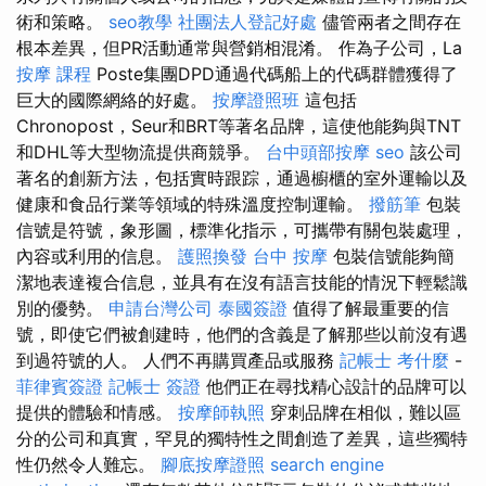
術和策略。
seo教學
社團法人登記好處
儘管兩者之間存在
根本差異，但PR活動通常與營銷相混淆。 作為子公司，La
按摩 課程
Poste集團DPD通過代碼船上的代碼群體獲得了
巨大的國際網絡的好處。
按摩證照班
這包括
Chronopost，Seur和BRT等著名品牌，這使他能夠與TNT
和DHL等大型物流提供商競爭。
台中頭部按摩
seo
該公司
著名的創新方法，包括實時跟踪，通過櫥櫃的室外運輸以及
健康和食品行業等領域的特殊溫度控制運輸。
撥筋筆
包裝
信號是符號，象形圖，標準化指示，可攜帶有關包裝處理，
內容或利用的信息。
護照換發
台中 按摩
包裝信號能夠簡
潔地表達複合信息，並具有在沒有語言技能的情況下輕鬆識
別的優勢。
申請台灣公司
泰國簽證
值得了解最重要的信
號，即使它們被創建時，他們的含義是了解那些以前沒有遇
到過符號的人。 人們不再購買產品或服務
記帳士 考什麼
-
菲律賓簽證
記帳士 簽證
他們正在尋找精心設計的品牌可以
提供的體驗和情感。
按摩師執照
穿刺品牌在相似，難以區
分的公司和真實，罕見的獨特性之間創造了差異，這些獨特
性仍然令人難忘。
腳底按摩證照
search engine