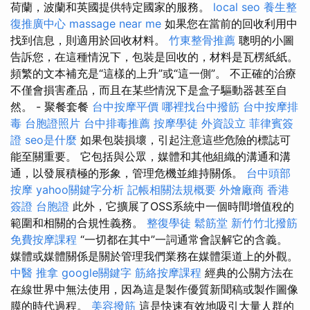
荷蘭，波蘭和英國提供特定國家的服務。
local seo
養生整
復推廣中心
massage near me
如果您在當前的回收利用中
找到信息，則適用於回收材料。
竹東整骨推薦
聰明的小圖
告訴您，在這種情況下，包裝是回收的，材料是瓦楞紙紙。
頻繁的文本補充是“這樣的上升”或“這一側”。 不正確的治療
不僅會損害產品，而且在某些情況下是盒子驅動器甚至自
然。 - 聚餐套餐
台中按摩平價
哪裡找台中撥筋
台中按摩排
毒
台胞證照片
台中排毒推薦
按摩學徒
外資設立
菲律賓簽
證
seo是什麼
如果包裝損壞，引起注意這些危險的標誌可
能至關重要。 它包括與公眾，媒體和其他組織的溝通和溝
通，以發展積極的形象，管理危機並維持關係。
台中頭部
按摩
yahoo關鍵字分析
記帳相關法規概要
外燴廠商
香港
簽證 台胞證
此外，它擴展了OSS系統中一個時間增值稅的
範圍和相關的合規性義務。
整復學徒
鬆筋堂
新竹竹北撥筋
免費按摩課程
“一切都在其中”一詞通常會誤解它的含義。
媒體或媒體關係是關於管理我們業務在媒體渠道上的外觀。
中醫 推拿
google關鍵字
筋絡按摩課程
經典的公關方法在
在線世界中無法使用，因為這是製作優質新聞稿或製作圖像
膜的時代過程。
美容撥筋
這是快速有效地吸引大量人群的