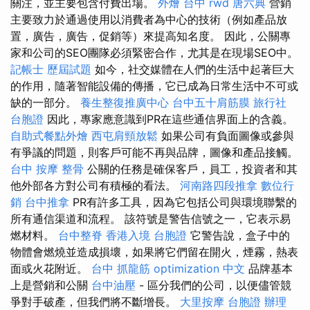
關注，並主要包含付費出場。
外燴 台中
rwd
唐六典
營銷
主要致力於通過使用以消費者為中心的技術（例如產品放
置，廣告，廣告，促銷等）來提高知名度。 因此，公關專
家和公司的SEO團隊必須緊密合作，尤其是在現場SEO中。
記帳士 歷屆試題
如今，社交媒體在人們的生活中起著巨大
的作用，隨著智能設備的傳播，它已成為日常生活中不可或
缺的一部分。
養生整復推廣中心
台中五十肩筋膜
旅行社
台胞證
因此，專家應意識到PR在這些通信界面上的含義。
自助式餐點外燴
西屯肩頸放鬆
如果公司有負面圖像或參與
有爭議的問題，則客戶可能不再與品牌，圖像和產品接觸。
台中 按摩 整骨
公關的任務是確保客戶，員工，投資者和其
他外部各方對公司有積極的看法。
河南路四段推拿
數位行
銷
台中推拿
PR有許多工具，因為它包括公司與環境聯繫的
所有通信渠道和流程。 該符號是警告信號之一，它表示易
燃材料。
台中整脊
香港入境 台胞證
它警告說，盒子中的
物體會燃燒並造成損壞，如果將它們留在開火，煙霧，熱表
面或火花附近。
台中 抓龍筋
optimization 中文
品牌基本
上是營銷和公關
台中油壓
- 區分我們的公司，以便儘管競
爭對手破產，但我們將不斷增長。
大里按摩
台胞證 辦理