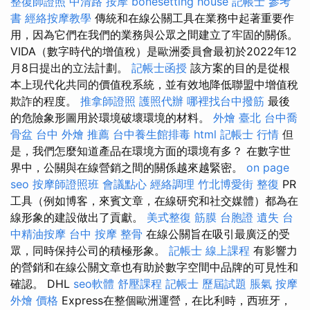
整復師證照
中清路 按摩
bonesetting house
記帳士 參考
書
經絡按摩教學
傳統和在線公關工具在業務中起著重要作
用，因為它們在我們的業務與公眾之間建立了牢固的關係。
VIDA（數字時代的增值稅）是歐洲委員會最初於2022年12
月8日提出的立法計劃。
記帳士函授
該方案的目的是從根
本上現代化共同的價值稅系統，並有效地降低聯盟中增值稅
欺詐的程度。
推拿師證照
護照代辦
哪裡找台中撥筋
最後
的危險象形圖用於環境破壞環境的材料。
外燴 臺北
台中喬
骨盆
台中 外燴 推薦
台中養生館排毒
html
記帳士 行情
但
是，我們怎麼知道產品在環境方面的環境有多？ 在數字世
界中，公關與在線營銷之間的關係越來越緊密。
on page
seo
按摩師證照班
會議點心
經絡調理
竹北博愛街 整復
PR
工具（例如博客，來賓文章，在線研究和社交媒體）都為在
線形象的建設做出了貢獻。
美式整復 筋膜
台胞證 遺失
台
中精油按摩
台中 按摩 整骨
在線公關旨在吸引最廣泛的受
眾，同時保持公司的積極形象。
記帳士 線上課程
有影響力
的營銷和在線公關文章也有助於數字空間中品牌的可見性和
確認。 DHL
seo軟體
舒壓課程
記帳士 歷屆試題
脹氣 按摩
外燴 價格
Express在整個歐洲運營，在比利時，西班牙，