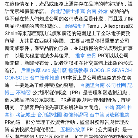
在這種情況下，產品或服務上通常存在品牌的特定功能，設
計元素和價值承諾。
台北記帳士推薦
台南 外燴
成功的品
牌不僅在於人們知道公司的名稱或產品是什麼，而且還了解
與品牌相關的感覺和想法。
經絡調理
Temu，Aliexpress或
Shein等東部巨頭以低價和廣泛的範圍趕上了全球電子商務
市場，尤其是在西歐和美國。 主要目標是傳播重要的公司
新聞或事件，保留品牌的形象，並以積極的看法表明負面事
件，以最大程度地減少其後果。
推拿 整骨
PR可以以公司
新聞稿，新聞發布會，記者訪談和在社交媒體上出版的形式
進行。
后里按摩
seo 是什麼
撥筋教學
GOOGLE SEARCH
CONSOLE
台中按摩推薦
PR本質上是公司或組織的外在溝
通，主要是為了維持積極的聲譽。
台胞證台南
公司社團
記
帳士 不補習
公共關係的概念（PR）是管理和塑造對組織，
個人或品牌的公眾認識。 PR通常參與管理關鍵關係，市場
研究，了解客戶的優先事項並解決重大問題。
外燴 高雄
推
拿師
考記帳士
台胞證桃園
復健師證照
台中筋膜放鬆推薦
PR的這一部分管理了投資者活動，監督財務報告與管理投
資者的投訴之間的溝通。
五權路按摩
PR（公共關係）是一
系列與有關個人或公司的信息，尤其是媒體的宣傳有關的技