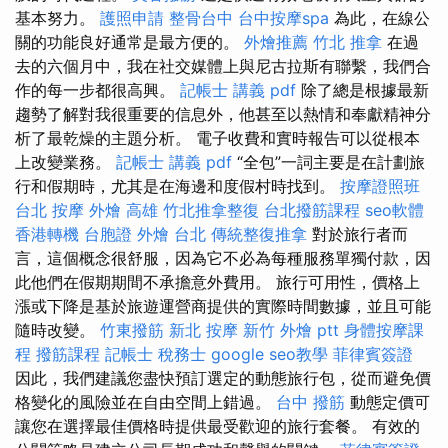
基本努力。
護照申請
整骨台中
台中按摩spa
為此，在線公
關的功能良好通常是最方便的。
外燴推薦
竹北 推拿
在過
去的六個月中，我在社交媒體上與尼古拉斯有聯繫，我們合
作的每一步都很高興。
記帳士 講義 pdf
除了總是根據最新
趨勢了解對我很重要的信息外，他甚至以熱情和奉獻精神分
析了最乾燥的主題分析。 電子收費和實時報告可以從根本
上改變業務。
記帳士 講義 pdf
“全包”一詞主要是在計劃旅
行和假期時，尤其是在海邊和度假村時找到。
按摩證照班
台北 按摩
外燴 高雄
竹北推拿整復
台北撥筋課程
seo軟體
香港轉機 台胞證
外燴 台北
傳統整復推拿
對於旅行者而
言，這個概念很舒服，因為它不必為每種服務單獨付款，因
此他們在假期期間不承擔意外費用。 旅行可用性，價格上
漲或下降是基於旅遊運營商提供的實際時間數據，並且可能
隨時改變。
竹東撥筋
新北 按摩
新竹 外燴 ptt
身體按摩課
程
撥筋課程
記帳士 稅務士
google seo教學
菲律賓簽證
因此，我們建議您盡快預訂選定的動態旅行包，從而避免價
格變化的風險並在自由空間上錯過。
台中 撥筋
動態定價可
讓您在選擇最佳價格時提供最受歡迎的旅行套餐。 有效的