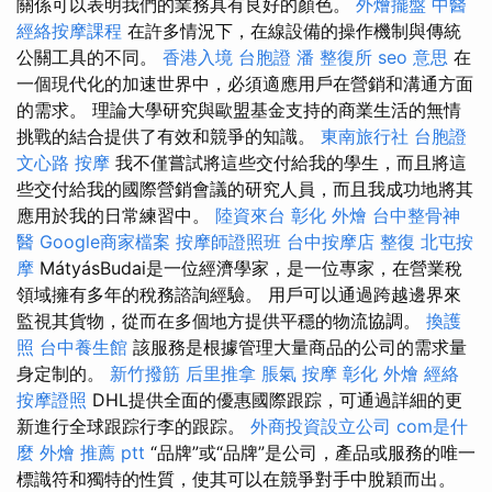
關係可以表明我們的業務具有良好的顏色。
外燴擺盤
中醫
經絡按摩課程
在許多情況下，在線設備的操作機制與傳統
公關工具的不同。
香港入境 台胞證
潘 整復所
seo 意思
在
一個現代化的加速世界中，必須適應用戶在營銷和溝通方面
的需求。 理論大學研究與歐盟基金支持的商業生活的無情
挑戰的結合提供了有效和競爭的知識。
東南旅行社 台胞證
文心路 按摩
我不僅嘗試將這些交付給我的學生，而且將這
些交付給我的國際營銷會議的研究人員，而且我成功地將其
應用於我的日常練習中。
陸資來台
彰化 外燴
台中整骨神
醫
Google商家檔案
按摩師證照班
台中按摩店
整復
北屯按
摩
MátyásBudai是一位經濟學家，是一位專家，在營業稅
領域擁有多年的稅務諮詢經驗。 用戶可以通過跨越邊界來
監視其貨物，從而在多個地方提供平穩的物流協調。
換護
照
台中養生館
該服務是根據管理大量商品的公司的需求量
身定制的。
新竹撥筋
后里推拿
脹氣 按摩
彰化 外燴
經絡
按摩證照
DHL提供全面的優惠國際跟踪，可通過詳細的更
新進行全球跟踪行李的跟踪。
外商投資設立公司
com是什
麼
外燴 推薦 ptt
“品牌”或“品牌”是公司，產品或服務的唯一
標識符和獨特的性質，使其可以在競爭對手中脫穎而出。