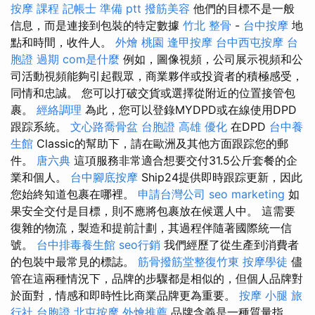
按摩 課程
記帳士 準備 ptt
撥筋美容
他們的目標不是一般
信息，而是連接到包裝的特定數據
竹北 整骨
-
台中按摩
地
點和時間，收件人。
外燴 桃園
逢甲按摩
台中西屯按摩
台
胞證 過期
com是什麼
例如，圖像視頻，公司展示視頻和公
司活動視頻能夠引起觀眾，商業夥伴或投資者的積極感受，
同情和忠誠。 您可以打破交貨或選擇從附近的位置接管包
裹。
經絡調理
為此，您可以登錄MYDPD或在線使用DPD
跟踪系統。
文心路喬骨盆
台胞證 高雄
優化
在DPD
台中養
生館
Classic的幫助下，請在歐洲及其他方面跟踪您的郵
件。
唐六典
這項服務非常適合想要交付31.5公斤套餐的企
業和個人。
台中腳底按摩
Ship24提供即時跟踪更新，因此
您始終知道包裹在哪裡。
申請台灣公司
seo marketing
如
果安全交付是目標，則不應將包裹放在候選人中。 這需要
復雜的物流，製造和提前計劃，其過程伴隨著國際統一信
號。
台中排毒養生館
seo行銷
我們經歷了從生產到消費者
的包裝中最常見的標誌。
筋骨撥筋堂整復竹東
按摩學徒
儘
管在這兩種情況下，品牌的步驟都是相似的，但個人品牌對
於面對，情感和即時性比商業品牌更為重要。
按摩 小腿
旅
行社 台胞證
北屯按摩
外燴推薦
品牌含義是一種質量指