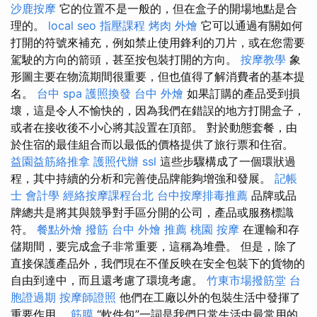
沙鹿按摩
它的位置不是一般的，但在盒子的開場地點是合
理的。
local seo
指壓課程
烤肉 外燴
它可以通過有關如何
打開的符號來補充，例如禁止使用鋒利的刀片，或在您需要
駕駛的方向的箭頭，甚至按包裝打開的方向。
按摩教學
象
形圖主要在物流期間很重要，但也值得了解消費者的基本提
名。
台中 spa
護照換發
台中 外燴
如果訂購的產品受到損
壞，這是令人不愉快的，因為我們在錯誤的地方打開盒子，
或者在接收後不小心將其設置在頂部。 對於動態套餐，由
於住宿的最佳組合而以最低的價格提供了旅行票和住宿。
益園益筋絡推拿
護照代辦
ssl
這些步驟構成了一個環狀過
程，其中持續的分析和完善使品牌能夠增強和發展。
記帳
士 會計學
經絡按摩課程台北
台中按摩排毒推薦
品牌或品
牌總共是將其與競爭對手區分開的公司，產品或服務標識
符。
餐點外燴
撥筋 台中
外燴 推薦
桃園 按摩
在運輸和存
儲期間，要完成盒子非常重要，這稱為堆疊。 但是，除了
直接保護產品外，我們現在不僅反映在安全包裝下的貨物的
自由到達中，而且還考慮了環境考慮。
竹東市場撥筋堂
台
胞證過期
按摩師證照
他們在工廠以外的包裝生活中發揮了
重要作用。
筋膜
“軟件包”一詞是我們日常生活中最常用的