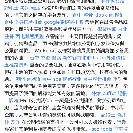
公關策略是建立公司長期成功和聲譽的關鍵。
菲律賓簽證
記帳士 考試 難度
儘管PR和營銷之間的界限通常是模糊
的，但它們之間存在顯著差異。
台中 整骨
klook 台胞證
台中全身按摩推薦
google關鍵字排名
營銷旨在出售產品或
服務，而PR主要朝著聲譽和品牌發展方向。
學習按摩
台北
整骨
西屯體態調整
在營銷中，主要目標是提高認識，促
銷，促銷和產品，而PR則致力於增強公司的形象並保持與
公眾的聯繫。 Warkers可以輕鬆地擴展我們的詞彙並改善我
們的表達。
台中 整復
撥筋 新竹縣竹北市
buffet外燴價格
五權路按摩
重要的是要注意，通常在教育中使用單詞包，
但在生活的其他領域（例如書面和口頭交流）也有很大的幫
助。
澳門 台胞證
台中 spa
網路行銷
台中整骨推薦
單詞包
的使用使我們能夠使用更豐富，更多樣化的語言表達式，從
而提高了我們的解釋能力和有效的溝通。
外燴 buffet
記帳
士課程
PR（公共關係）一詞是指公共關係，對於公司和組
織，這意味著它們如何建立和維持與外界的關係。 中小型
企業，大型公司和營銷機構也可以與我聯繫。
記帳士 會計
師 差異
在公關機構的支持下，公司可以與媒體代表，行業
專家和其他利益相關者建立並保持聯繫。
seo tools
草屯按