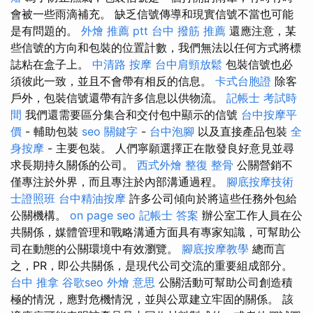
會被一些雨滴補充。 缺乏信號傳導和現實信號不當也可能
是有問題的。
外燴 推薦 ptt
台中 撥筋 推薦
還應注意，某
些信號的方向和包裝的位置計數，我們無法以任何方式將標
誌粘在盒子上。
中清路 按摩
台中肩頸放鬆
包裝信號也必
須彼此一致，並且不會帶有相反的信息。
卡式台胞證
除客
戶外，包裝信號還帶有許多信息以供物流。
記帳士 考試時
間
我們還需要區分集合和交付包中顯示的信號
台中按摩平
價
- 輔助包裝
seo 關鍵字
-
台中泡腳
以及直接產品包裝
全
身按摩
- 主要包裝。 人們寧願選擇正在散發良好意見並尋
求長期持久關係的公司。
西式外燴
整復 整骨
公關營銷不
僅專注於外界，而且專注於內部溝通過程。
腳底按摩技術
士證照班
台中精油按摩
許多公司傾向於將這些任務外包給
公關機構。
on page seo
記帳士 答案
辦公室工作人員在公
共關係，媒體管理和戰略溝通方面具有專家知識，可幫助公
司在動態的公關環境中有效瀏覽。
腳底按摩教學
總而言
之，PR，即公共關係，是現代公司交流的重要組成部分。
台中 推拿
谷歌seo
外燴 意思
公關活動可幫助公司創造積
極的情況，應對危機情況，並與公眾建立牢固的關係。 該