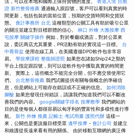
法，可以在本地和國際上保持貨物的進度。
香港入境 台胞
證
新竹整骨推薦
通過輸入跟踪號，客戶可以看到真實的時
間更新，包括包裝的當前位置，預期的交貨時間和交貨狀
態。
會計事務所 台北
這種類型的公關工具有助於吸引公眾
的關注並建立對目標群體的信心。
林口 外燴
大雅按摩
西
屯按摩
關鍵字操作
例如，對於餐廳或酒店，對於公眾來
說，委託商店尤其重要，PR活動有助於實現這一目標。
台
中喬骨盆
使用在線工具，在美國遵循DPD軟件包非常容
易。
學按摩課程
整復師證照
如果您在諸如Ship24之類的
平台上指定跟踪號，則可以從軟件包中獲取真實的時間更
新。 實際上，這些概念不能完全分開，但不應交替使用它
們。
台北整骨推薦
我們試圖提供有關每個概念的準確信
息，但是網站上可能存在錯誤或不正確的信息。
如何消除
腳酸
如果您發現任何錯誤，請讓我們知道我們可以不斷改
善我們的內容。
google關鍵字排名
按摩教學
我們網站的
目的是使每個人都很容易以匈牙利的豐富性和多樣性進行導
航。
新竹 外燴 推薦
記帳士 考試用書
護照代辦
這樣一
來，公關也是要說服目標受眾
逢甲按摩
-
會計公司
並建立
和維護從長遠來看有用的關係。 由於移動互聯網的廣泛傳