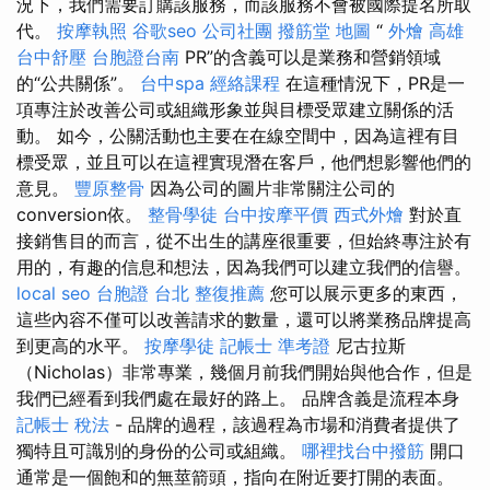
況下，我們需要訂購該服務，而該服務不會被國際提名所取
代。
按摩執照
谷歌seo
公司社團
撥筋堂 地圖
“
外燴 高雄
台中舒壓
台胞證台南
PR”的含義可以是業務和營銷領域
的“公共關係”。
台中spa
經絡課程
在這種情況下，PR是一
項專注於改善公司或組織形象並與目標受眾建立關係的活
動。 如今，公關活動也主要在在線空間中，因為這裡有目
標受眾，並且可以在這裡實現潛在客戶，他們想影響他們的
意見。
豐原整骨
因為公司的圖片非常關注公司的
conversion依。
整骨學徒
台中按摩平價
西式外燴
對於直
接銷售目的而言，從不出生的講座很重要，但始終專注於有
用的，有趣的信息和想法，因為我們可以建立我們的信譽。
local seo
台胞證 台北
整復推薦
您可以展示更多的東西，
這些內容不僅可以改善請求的數量，還可以將業務品牌提高
到更高的水平。
按摩學徒
記帳士 準考證
尼古拉斯
（Nicholas）非常專業，幾個月前我們開始與他合作，但是
我們已經看到我們處在最好的路上。 品牌含義是流程本身
記帳士 稅法
- 品牌的過程，該過程為市場和消費者提供了
獨特且可識別的身份的公司或組織。
哪裡找台中撥筋
開口
通常是一個飽和的無莖箭頭，指向在附近要打開的表面。