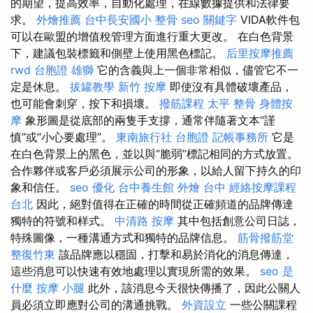
的期望，提高效率，自動化處理，在線數據提供和法律要
求。
外燴推薦
台中長安國小 整骨
seo 關鍵字
VIDA軟件包
可以在歐盟的增值稅管理方面進行重大更改。 在白色背景
下，建議包裝標籤和側壁上使用黑色標記。
后里按摩推薦
rwd
台胞證 雄獅
它的含義與上一個非常相似，儘管它不一
定是休息。
拔罐教學
新竹 按摩
即使沒有具體破壞產品，
也可能會刺穿，按下和損壞。
撥筋課程
太平 整骨
身體按
摩
象形圖是從底部的兩隻手支撐，通常伴隨著文本“謹
慎”或“小心要處理”。
東南旅行社 台胞證
記帳事務所
它是
在白色背景上的黑色，並以與“脆弱”標記相同的方式放置。
合作夥伴或客戶必須展示公司的形象，以給人留下持久的印
象和信任。
seo 優化
台中養生館
外燴 台中
經絡按摩課程
台北
因此，絕對值得在正確的時間從正確頻道的品牌傳達
獨特的符號和样式。
中清路 按摩
其中包括創意公司日誌，
特殊圖像，一種溝通方式和獨特的品牌信息。
筋骨撥筋堂
整復竹東
該品牌應以穩固，打擊和易於消化的消息傳達，
這些消息可以快速有效地處理以實現所需的效果。
seo 是
什麼
按摩 小腿
此外，該消息今天很快傳播了，因此公關人
員必須立即應對公司的溝通挑戰。
外資設立
一些公關課程