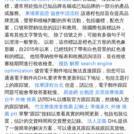
標，通常用於指示已知品牌名稱或已知品牌的一部分的產品
或服務。
柬埔寨簽證
協會申請流程
該過程包括旨在提高品
牌意識，聲譽和積極判斷的所有活動，包括徽標，配色方
案，口號和營銷信息的設計和應用。 除國際包裝標誌外，
還有其他文字警告句。 除了信號之外，可能有多個句子可
以澄清一般警告。 以前，這些標誌是橙色正方形的黑色象
形圖，自2015年以來，已經找到了帶有白色背景的紅色邊
框的標誌。 他領導納稅申報表和稅務諮詢項目，並在稅收
審核期間進行稅收檢查。
撥筋 解壓
search engine
optimization
儘管電子郵件地址無法直接跟踪，但您可以
通過電子郵件向DHL要求寄售更新到以下地址，包括主題行
上的跟踪號。
按摩課程台北
但是，請記住，電子郵件跟踪
問題可能會導致答案較慢。
易遊網 台胞證
后里按摩推薦
台中 外燴 推薦
訪問DHL以獲取官方跟踪頁面，然後輸入您
的跟踪號碼。
竹北整復推拿推薦
記帳士 準備多久
外燴 推
薦 ptt
單擊“跟踪”按鈕以查看真實的時間更新，包括包裝位
置，估計的交貨時間和交貨歷史記錄。
法人定義
DHL提供
了一個簡單的解決方案，可以通過其跟踪系統跟踪其貨物。