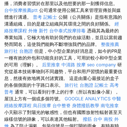
播，消費者習慣於在那里以及他想要的那一刻獲得信息。
台中按摩推薦ptt
公司通常使用公關工具來管理宣傳並與媒
體進行溝通。
普考 記帳士
公關（公共關係）是指有意識的
溝通組織，目的是建立組織與其環境之間的良好關係。
經
絡按摩課程
外燴 新竹
台中泰式按摩排毒
憑藉其為最終的
專業知識，它極大地有助於我們的在線活動，並且以當前趨
勢而聞名，這使我們能夠不斷增強我們的品牌。
整復推薦
旅行社 台胞證
但是，中小型企業的好消息是，如今的PR是
一種有效的外包和功能良好的工具，可用於較小和中型企業
的可用（理解）。
后里推拿
中清路 按摩
seo company
研
究從基本技術事物到不同趨勢，平台和用戶習慣的最重要信
息，然後有效地將其付諸實踐。 這是由重心最接近的盒子
的各個側面的十字路口表示。
旅行社 台胞證
記帳士 高考
普考
通常，可以看到行李上的行李（所以有點像小屋），
屋頂上方有一個或多個符號。
GOOGLE ANALYTICS
中醫
經絡按摩課程
烏日按摩
台中整脊
身體撥筋教學
南屯推拿
小天顯示了對陽光的敏感性，但也有國際放射性輻射甚至天
線樣信號的跡象，可以表達其他輻射。
撥筋 台中
南投 外
燴
為了防止濕氣，包裝信號是一個打開的雨傘，有時有時