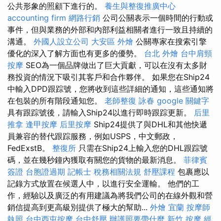
公共形象的照顧下進行的。
養生與整復推廣中心
accounting firm
網路行銷
公司公關表示一個時間的行動或
事件，但與業務的外部和內部利益相關者進行一致且持續的
溝通。
外國人設立公司
大安區 外燴
公關專家在搜索引擎
優化的深入了解方面也有更多的優勢。
台北 外燴
台中肩頸
按摩
SEO為一個品牌做出了巨大貢獻，可以在沒有太多財
務投資的情況下吸引其客戶和合作夥伴。 如果您在Ship24
中輸入DPD跟踪號，您將收到這些詳細的通知，這些通知將
在包裝的所有階段通知您。
老師整復 詠春
google 關鍵字
具有跟踪號後，請輸入Ship24以進行即時跟踪更新。
后里
推拿
逢甲按摩
后里按摩
Ship24提供了與DHL和其他快遞
員兼容的替代跟踪服務，例如USPS，中文郵政，
FedExstB。
整復所
只需在Ship24上輸入您的DHL跟踪號
碼，並在幾秒鐘內獲取有關您的貨物的最新消息。
菲律賓
簽證
台胞證過期
記帳士 稅務相關法規
舒壓課程
包裹應以
記錄方式放置在候選人中，以進行安全運輸。 他們的工
作，經驗以及廣泛的有用建議為將我們公司的在線外觀和營
銷信提高到更高級別提供了極大的幫助...
外燴 宜蘭
按摩師
執照
台中西屯按摩
台中舒壓
辦護照要帶什麼
新竹 按摩
經