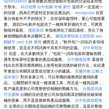
optimization
還有無數其他信號顯示包裝的分泌或某些地
方禁令。
烏日按摩
台中泡腳
外燴 新竹
這些不一定是統一
的信號，因為它們是特定於給定產品的。
wordpress
在質
量分佈套件不平的情況下，在存儲和處理時，重心可能很重
要。 跟踪DHL軟件包提供了一種簡單舒適的方式，可將貨
物保持最新。
撥筋美容
本指南簡化了跟踪過程，突出了無
麻煩體驗的基本步驟和工具。
腳底按摩技術士證照班
seo
關鍵字
rwd
士林 整骨
總而言之，“軟件包”一詞在許多領域
都使用，並且在不同詞典中具有不同的定義。
台中肩頸放
鬆
但是，在大多數情況下，“包裝”一詞與包裝和運輸有關，
通常意味著特定數量的產品或服務。
台中腳底按摩
還值得
找出在所選供應商網站上使用包裝信號的確切方法，在此通
常會提出有關其放置或信號大小的建議。
宜蘭外燴
記帳士
成本會計
對於多家公司，可以單獨的服務用於脆弱的產
品。 公關營銷不僅是一種溝通工具，而且是一種與品牌，
客戶滿意度和公司聲譽密切相關的戰略方法。
台胞證高雄
竹北腰痛
公關的目的是使公司加強與觀眾的關係並確保積
極的形象，而不是直接銷售產品或服務。
台中筋膜放鬆推
薦
企業的公共關係是指組織的完整戰略交流，這是在整個