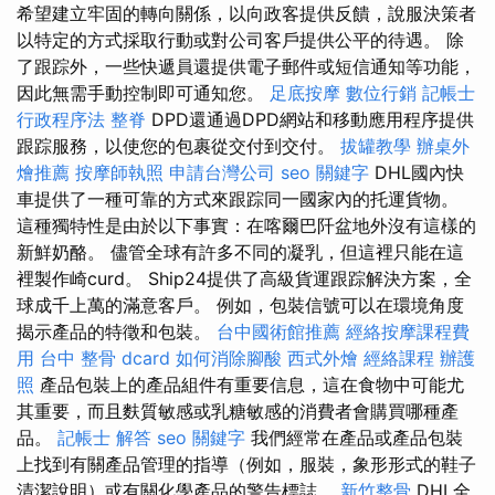
希望建立牢固的轉向關係，以向政客提供反饋，說服決策者
以特定的方式採取行動或對公司客戶提供公平的待遇。 除
了跟踪外，一些快遞員還提供電子郵件或短信通知等功能，
因此無需手動控制即可通知您。
足底按摩
數位行銷
記帳士
行政程序法
整脊
DPD還通過DPD網站和移動應用程序提供
跟踪服務，以使您的包裹從交付到交付。
拔罐教學
辦桌外
燴推薦
按摩師執照
申請台灣公司
seo 關鍵字
DHL國內快
車提供了一種可靠的方式來跟踪同一國家內的托運貨物。
這種獨特性是由於以下事實：在喀爾巴阡盆地外沒有這樣的
新鮮奶酪。 儘管全球有許多不同的凝乳，但這裡只能在這
裡製作崎curd。 Ship24提供了高級貨運跟踪解決方案，全
球成千上萬的滿意客戶。 例如，包裝信號可以在環境角度
揭示產品的特徵和包裝。
台中國術館推薦
經絡按摩課程費
用
台中 整骨 dcard
如何消除腳酸
西式外燴
經絡課程
辦護
照
產品包裝上的產品組件有重要信息，這在食物中可能尤
其重要，而且麩質敏感或乳糖敏感的消費者會購買哪種產
品。
記帳士 解答
seo 關鍵字
我們經常在產品或產品包裝
上找到有關產品管理的指導（例如，服裝，象形形式的鞋子
清潔說明）或有關化學產品的警告標誌。
新竹整骨
DHL全