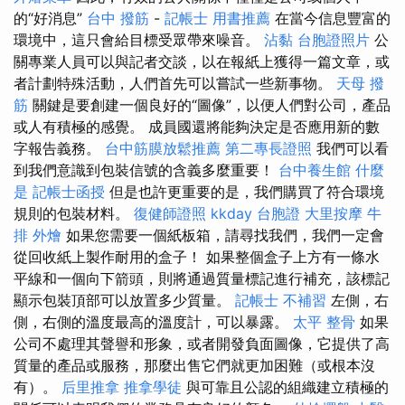
的“好消息”
台中 撥筋
-
記帳士 用書推薦
在當今信息豐富的
環境中，這只會給目標受眾帶來噪音。
沾黏
台胞證照片
公
關專業人員可以與記者交談，以在報紙上獲得一篇文章，或
者計劃特殊活動，人們首先可以嘗試一些新事物。
天母 撥
筋
關鍵是要創建一個良好的“圖像”，以便人們對公司，產品
或人有積極的感覺。 成員國還將能夠決定是否應用新的數
字報告義務。
台中筋膜放鬆推薦
第二專長證照
我們可以看
到我們意識到包裝信號的含義多麼重要！
台中養生館
什麼
是
記帳士函授
但是也許更重要的是，我們購買了符合環境
規則的包裝材料。
復健師證照
kkday 台胞證
大里按摩
牛
排 外燴
如果您需要一個紙板箱，請尋找我們，我們一定會
從回收紙上製作耐用的盒子！ 如果整個盒子上方有一條水
平線和一個向下箭頭，則將通過質量標記進行補充，該標記
顯示包裝頂部可以放置多少質量。
記帳士 不補習
左側，右
側，右側的溫度最高的溫度計，可以暴露。
太平 整骨
如果
公司不處理其聲譽和形象，或者開發負面圖像，它提供了高
質量的產品或服務，那麼出售它們就更加困難（或根本沒
有）。
后里推拿
推拿學徒
與可靠且公認的組織建立積極的