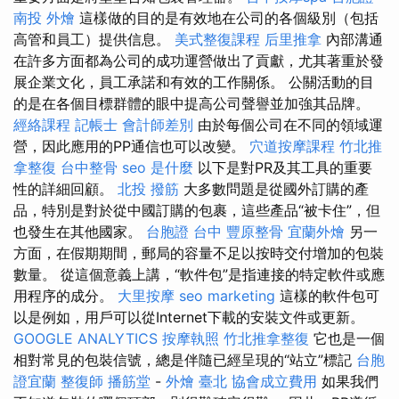
南投 外燴
這樣做的目的是有效地在公司的各個級別（包括
高管和員工）提供信息。
美式整復課程
后里推拿
內部溝通
在許多方面都為公司的成功運營做出了貢獻，尤其著重於發
展企業文化，員工承諾和有效的工作關係。 公關活動的目
的是在各個目標群體的眼中提高公司聲譽並加強其品牌。
經絡課程
記帳士 會計師差別
由於每個公司在不同的領域運
營，因此應用的PP通信也可以改變。
穴道按摩課程
竹北推
拿整復
台中整骨
seo 是什麼
以下是對PR及其工具的重要
性的詳細回顧。
北投 撥筋
大多數問題是從國外訂購的產
品，特別是對於從中國訂購的包裹，這些產品“被卡住”，但
也發生在其他國家。
台胞證 台中
豐原整骨
宜蘭外燴
另一
方面，在假期期間，郵局的容量不足以按時交付增加的包裝
數量。 從這個意義上講，“軟件包”是指連接的特定軟件或應
用程序的成分。
大里按摩
seo marketing
這樣的軟件包可
以是例如，用戶可以從Internet下載的安裝文件或更新。
GOOGLE ANALYTICS
按摩執照
竹北推拿整復
它也是一個
相對常見的包裝信號，總是伴隨已經呈現的“站立”標記
台胞
證宜蘭
整復師
播筋堂
-
外燴 臺北
協會成立費用
如果我們