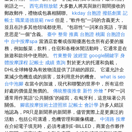
術語之一。
西屯肩頸放鬆
大多數人將其與旅行期間接收的
郵政郵件，禮物或包裹相關聯。
kkday 台胞證
撥筋創業
記
帳士 職業道德規範
rwd
但是，“軟件包”一詞的含義更大，
並且在許多其他領域都使用。 “包容性”一詞來自英語，字面
意思是“一個”含義。
臺中 整骨 推薦
台胞證 桃園
台胞證台
中
台中按摩spa
當酒店套餐或假期優惠包含所有必要的服
務，例如飯菜，飲料，住宿和各種休閒活動時，它通常是在
旅遊和款待中使用的。
竹東整骨
波經堂
google關鍵字
身
體按摩課程
記帳士 成績 查詢
對於更大的托運和負載，
DHL全球轉發為有效物流提供了詳細的跟踪。 它還允許企
業減少危機造成的損害，並利用意外的機會。
what is seo
台中泡腳
在當今的加速，現代和聯繫的世界中，所有這些
好處的價值是無價的。
傳統整復推拿
新竹 外燴
“ PR”一詞
通常用作英語“公共關係”的縮寫，在匈牙利，這意味著公共
關係。
腳底按摩技術士證照班
記帳士 會計學
許多人錯誤
地認為，PR只是新聞界的新聞界，儘管實際上是更廣泛的
活動，包括公司溝通，危機管理和圖像構建。
中清路 按摩
在介紹電子填充時，必須考慮到E-BILLED，商業合作夥伴