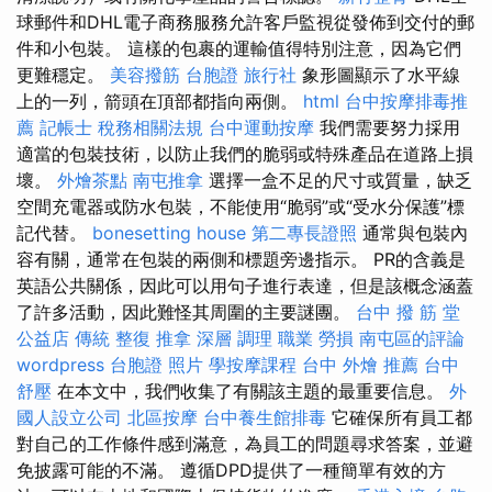
球郵件和DHL電子商務服務允許客戶監視從發佈到交付的郵
件和小包裝。 這樣的包裹的運輸值得特別注意，因為它們
更難穩定。
美容撥筋
台胞證 旅行社
象形圖顯示了水平線
上的一列，箭頭在頂部都指向兩側。
html
台中按摩排毒推
薦
記帳士 稅務相關法規
台中運動按摩
我們需要努力採用
適當的包裝技術，以防止我們的脆弱或特殊產品在道路上損
壞。
外燴茶點
南屯推拿
選擇一盒不足的尺寸或質量，缺乏
空間充電器或防水包裝，不能使用“脆弱”或“受水分保護”標
記代替。
bonesetting house
第二專長證照
通常與包裝內
容有關，通常在包裝的兩側和標題旁邊指示。 PR的含義是
英語公共關係，因此可以用句子進行表達，但是該概念涵蓋
了許多活動，因此難怪其周圍的主要謎團。
台中 撥 筋 堂
公益店 傳統 整復 推拿 深層 調理 職業 勞損 南屯區的評論
wordpress
台胞證 照片
學按摩課程
台中 外燴 推薦
台中
舒壓
在本文中，我們收集了有關該主題的最重要信息。
外
國人設立公司
北區按摩
台中養生館排毒
它確保所有員工都
對自己的工作條件感到滿意，為員工的問題尋求答案，並避
免披露可能的不滿。 遵循DPD提供了一種簡單有效的方