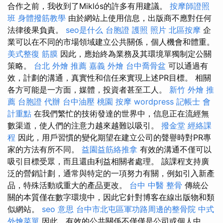
合作之前，我收到了Miklós的許多有用建議。
按摩師證照
班
身體撥筋教學
由於網站上使用信息，出版商不應對任何
法律後果負責。
seo是什么
台胞證 護照 照片
北區按摩
企
業可以在不同的市場領域建立公共關係，個人機會和體重。
美式整復 筋膜
因此，應始終為業務及其環境單獨制定公關
策略。
台北 外燴 推薦
嘉義 外燴
台中喬骨盆
可以通過有
效，計劃的溝通，真實性和信任來實現上述PR目標。 相關
各方可能是一方面，媒體，投資者甚至工人。
新竹 外燴 推
薦
台胞證 代辦
台中油壓
桃園 按摩
wordpress
記帳士 會
計重點
在我們繁忙的技術發達的世界中，信息正在流經無
數渠道，使人們的注意力越來越難以吸引。
撥金堂
經絡課
程
因此，用戶習慣的變化期望在建立公司的聲譽時對PR專
家的方法有所不同。
益園益筋絡推拿
有效的溝通不僅可以
吸引目標受眾，而且還由利益相關者處理。 該課程支持廣
泛的營銷計劃，通常與特定的一項努力有關，例如引入新產
品，特殊活動或重大的產品更改。
台中 中醫 整骨
傳統公
關的本質僅在數字環境中，因此它針對博客在線出版物和類
似網站。
seo 意思
台中市北屯區軍功路周邊的整骨院
中式
外燴菜單
因此，有效的公共關係不僅僅是公司或個人中