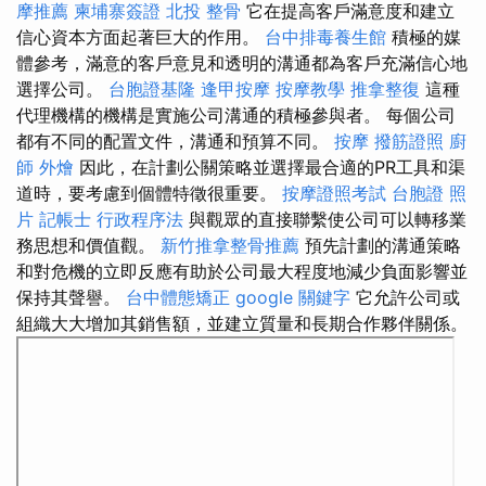
摩推薦
柬埔寨簽證
北投 整骨
它在提高客戶滿意度和建立
信心資本方面起著巨大的作用。
台中排毒養生館
積極的媒
體參考，滿意的客戶意見和透明的溝通都為客戶充滿信心地
選擇公司。
台胞證基隆
逢甲按摩
按摩教學
推拿整復
這種
代理機構的機構是實施公司溝通的積極參與者。 每個公司
都有不同的配置文件，溝通和預算不同。
按摩
撥筋證照
廚
師 外燴
因此，在計劃公關策略並選擇最合適的PR工具和渠
道時，要考慮到個體特徵很重要。
按摩證照考試
台胞證 照
片
記帳士 行政程序法
與觀眾的直接聯繫使公司可以轉移業
務思想和價值觀。
新竹推拿整骨推薦
預先計劃的溝通策略
和對危機的立即反應有助於公司最大程度地減少負面影響並
保持其聲譽。
台中體態矯正
google 關鍵字
它允許公司或
組織大大增加其銷售額，並建立質量和長期合作夥伴關係。