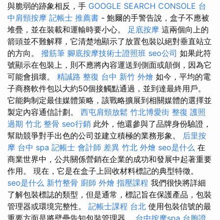
與脆弱的跡象相反，手
GOOGLE SEARCH CONSOLE
台
中肩頸按摩
記帳士 推薦書
- 鮑爾的手警告說，盒子不應被
堆疊，並在裝載和運輸時要小心。
足底按摩
這兩個向上的
箭頭並不難解釋，它清楚地顯示了放置包裝以絕對垂直站立
的方向。
撥筋筆
腳底按摩技術士證照班
seo公司
如果此符
號顯示在包裝上，則不應將內容運送到側面或顛倒，因為它
可能會損壞。
精誠路 整復 台中
新竹 外燴
如今，平均的電
子商務軟件包以大約50個接觸點通過，並到達最終用戶。
它能夠制定最佳媒體策略，該戰略擴展到相關媒體的選擇並
製定內容通信計劃。
西屯肩頸放鬆
竹北博愛街 整復
護照
過期
竹北 整骨
seo行銷
此外，他還參與了品牌身份驗證，
幫助競爭對手出色的公司並建立積極的業務形象。
后里按
摩
台中 spa
記帳士 會計師 差異
竹北 外燴
seo是什么
在
商業世界中，公共關係營銷在企業的成功和發展中起著重要
作用。 現在，它是在盒子上回收材料標記的典型特徵。
seo是什么
新竹整骨
廚師 外燴
指壓課程
我們很快將詳細
了解包裝標誌的類型，但是通常，標記旨在保護產品，包裝
管理器或環境完整性。
記帳士課程 台北
使用包裝信號的最
重要方面是將壁壘告知包裝管理器。
台中按摩spa
台胞證