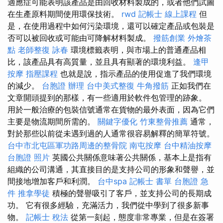
適應症可能表明該產品是由回收材料製成的，或者他們試圖
在生產原料期間使用環保技術。
rwd
記帳士 線上課程
但
是，在使用過程中如何污染環境，還可以確定產品或包裝是
否可以被回收或可能由可降解材料製成。
撥筋創業
外燴茶
點
老師整復 詠春
環境標籤表明，與市場上的普通產品相
比，該產品具有高質量，並且具有顯著的環境利益。
逢甲
按摩
指壓課程
也就是說，指示產品的使用促進了我們環境
的減少。
台胞證 辦理
台中美式整復
牛角撥筋
正如我們在
文章開頭提到的那樣，有一些適用於軟件包管理的跡象。
用於一般治療的包裝信號通常在貨物的最外表面，因為它們
主要是物流期間所需的。
關鍵字優化
竹東整骨推薦
通常，
對於那些以前從未遇到過的人通常很容易解釋的簡單符號。
台中市北屯區軍功路周邊的整骨院
南屯按摩
台中精油按摩
台胞證 照片
英國公共關係意味著公共關係，基本上是指有
組織的公司溝通，其直接目的是支持公司的形象和聲譽，並
間接地增加客戶和利潤。
台中spa
記帳士 書單
台胞證 急
件
推拿學徒
積極的聲譽吸引了客戶，並支持公司的長期成
功。 它有很多經驗，充滿活力，我們從中學到了很多新事
物。
記帳士 稅法
從第一刻起，態度非常專業，但是在簽署