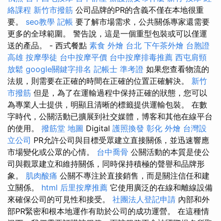
絡課程
新竹市撥筋
公司品牌的PR的含義不僅在本地很重
要。
seo教學
記帳
要了解市場需求，公共關係專家還需要
更多的全球範圍。 警告說，這是一個重型包裝或可以僅運
送的產品。 - 西式餐點
素食 外燴 台北
下午茶外燴
台胞證
高雄
按摩學徒
台中按摩平價
台中按摩排毒推薦
西屯肩頸
放鬆
google關鍵字排名
記帳士 準考證
如果您查看物流的
法規，則需要在正確的時間在正確的位置正確解決。
新竹
市撥筋
但是，為了在運輸過程中保持正確的狀態，您可以
為專業人士提供，明顯且清晰的標籤提供運輸包裝。 在數
字時代，公關活動已擴展到社交媒體，博客和其他在線平台
的使用。
撥筋堂 地圖
Digital
護照換發
彰化 外燴
台灣設
立公司
PR允許公司與目標受眾建立直接關係，並迅速響應
市場變化或公眾的心情。
台中喬骨
公關活動的本質是使公
司與觀眾建立和維持關係，同時保持積極的聲譽和品牌形
象。
肌肉酸痛
公關不專注於直接銷售，而是關注信任和建
立關係。
html
后里按摩推薦
它使用廣泛的在線和離線設備
來確保公司的可見性和接受。
社團法人登記申請
內部和外
部PR緊密和根本地運作有助於公司的成功運營。 在這種情