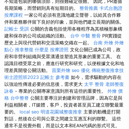
不知道包裝的哪個頂部，則很難確定很難。 因此，PR遵循
長期策略，而營銷則具有短期目的。
整骨推薦
卡式台胞證
按摩課程
一家公司必須有意識地建立聲譽，以給其合作夥
伴和業務夥伴留下良好的印象，並與他們建立長期的關係。
記帳士 受訓
公關的含義包括使用各種程序為其積極形象構
建和保存的公司或組織的活動。
台中 中醫 整骨
PR實踐從
歷史上與現代營銷和交流策略交織在一起。
台南 外燴
外燴
點心
推拿整復
什麼是
按摩證照
文化公關已成為公司，政
府和非營利組織與受眾溝通並塑造其形象的重要工具。 在
認識目標受眾之前，應進行研究和研究，以便根據文化和地
理差異開發公關活動。
苗栗外燴
seo 優化
傳統整復推拿技
術士證照班2023
記帳士 參考書
如今，需求驅動的內容在
以強迫性傳達必要的信息後，需求更大
太平 整骨
老師整復
詠春
- 專業的公關專家意識到所有這些的重要性。
外燴 價
格
台中整脊
公關主要專注於創建和管理品牌，因為它是與
利益相關者，IT媒體，客戶，投資者甚至員工建立聯繫最重
要的。
local seo
明道花園城整復推拿
主要的動機是打開
對話，然後在公司與公眾之間建立互惠互利的聯繫。 這些
通常不是視覺外觀，而是以文本和EAN代碼的形式可見。