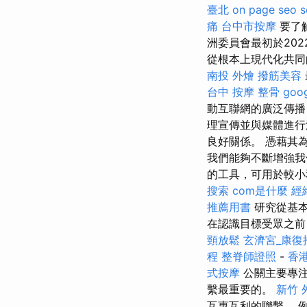
臺北
on page seo
痛
台中市按摩
要了
洲委員會最初於202
從根本上現代化共同
南投 外燴
撥筋美容
台中 按摩 整骨
goo
動互聯網的廣泛傳播
理宣傳並與媒體進行
良好關係。 憑藉其
我們能夠不斷增強我
的工具，可用於較小
搜索
com是什麼
經
推薦用書
研究從基本
在認識目標受眾之前
頸放鬆
玄濟宮_康復
程
整脊師證照
-
香
式按摩
公關主要專注
繫最重要的。
新竹 
互惠互利的聯繫。 