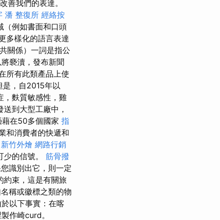
並改善我們的表達。
字
潘 整復所
經絡按
域（例如書面和口頭
更多樣化的語言表達
公共關係）一詞是指公
以將褻瀆，發布新聞
在所有此類產品上使
是，自2015年以
症，麩質敏感性，雞
發送到大型工廠中，
憑藉在50多個國家
指
業和消費者的快遞和
新竹外燴
網路行銷
可少的信號。
筋骨撥
果您識別出它，則一定
的約束，這是有關旅
名稱或徽標之類的物
由於以下事實：在喀
作崎curd。