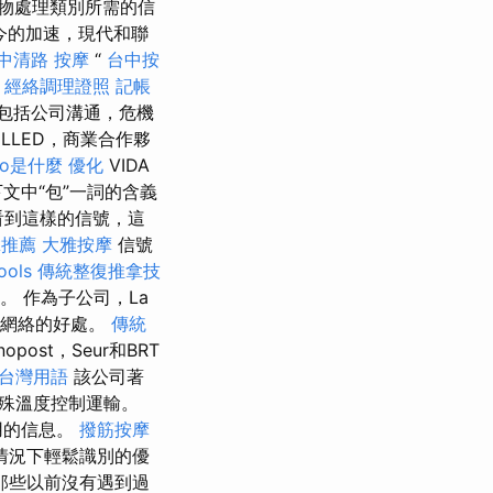
物處理類別所需的信
今的加速，現代和聯
中清路 按摩
“
台中按
。
經絡調理證照
記帳
包括公司溝通，危機
LLED，商業合作夥
eo是什麼
優化
VIDA
文中“包”一詞的含義
看到這樣的信號，這
拿推薦
大雅按摩
信號
ools
傳統整復推拿技
。 作為子公司，La
際網絡的好處。
傳統
opost，Seur和BRT
 台灣用語
該公司著
殊溫度控制運輸。
用的信息。
撥筋按摩
情況下輕鬆識別的優
那些以前沒有遇到過