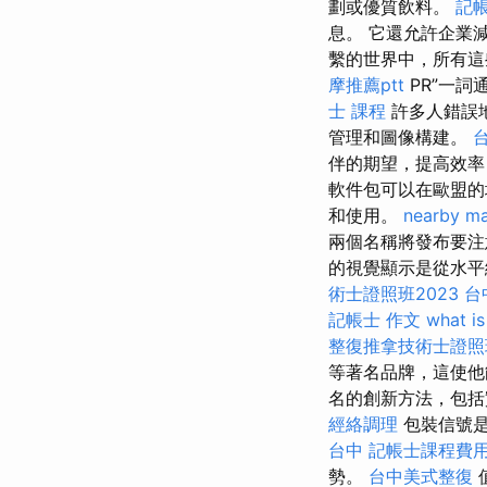
劃或優質飲料。
記帳
息。 它還允許企業
繫的世界中，所有
摩推薦ptt
PR”一詞
士 課程
許多人錯誤
管理和圖像構建。
伴的期望，提高效率
軟件包可以在歐盟的
和使用。
nearby m
兩個名稱將發布要
的視覺顯示是從水
術士證照班2023
台
記帳士 作文
what is
整復推拿技術士證照班
等著名品牌，這使他
名的創新方法，包括
經絡調理
包裝信號是
台中
記帳士課程費
勢。
台中美式整復