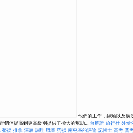
他們的工作，經驗以及廣
營銷信提高到更高級別提供了極大的幫助...
台胞證 旅行社
外燴
統 整復 推拿 深層 調理 職業 勞損 南屯區的評論
記帳士 高考 普