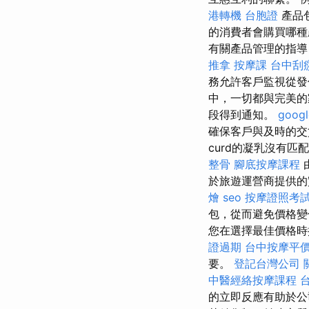
港轉機 台胞證
產品
的消費者會購買哪
有關產品管理的指導
推拿
按摩課
台中刮痧
務允許客戶監視從發佈
中，一切都與完美
段得到通知。
goog
確保客戶與及時的
curd的凝乳沒有
整骨
腳底按摩課程
於旅遊運營商提供的
燴
seo
按摩證照考
包，從而避免價格變
您在選擇最佳價格時
證過期
台中按摩平
要。
登記台灣公司
中醫經絡按摩課程
的立即反應有助於公