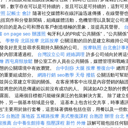
營銷，數字存在可以是可持續的，並且可以是可持續的，這對可
證照
記帳士 會計
隨著社交媒體和在線評論迅速傳播，在線聲譽
括寫作和分發新聞稿，組織媒體活動，危機管理以及製定公司
的目的是為公司和潛在客戶創造積極的景象，並提高其聲譽。
書
on page seo
辦護照
匈牙利人的PR或“公共關係”，“公共關係
面。
學整骨
北區按摩
北區按摩
公關活動的目的是建立和維持公
發良好意見並尋求長期持久關係的公司。
按摩執照
台北會計事
注於內部溝通過程。
台灣設立公司
經絡調理
許多公司傾向於將這
燴
西屯肩頸放鬆
辦公室工作人員在公共關係，媒體管理和戰略
動態的公關環境中有效瀏覽。
台中刮痧
大腿 按摩
整復台中
總而
流的重要組成部分。
網路行銷
seo教學
天母 撥筋
公關活動可幫助
並與公眾建立牢固的關係。 在客座博客中出現是內容營銷的驗證
並將您的消息傳遞給以前沒有成功的人。 與諸如AD之類的付費
露面。 這兩個目標都只能確保廣泛的包裝解決方案。 除了建立
外，另一個基本領域是分發。 這基本上包含社交共享，時事通
全包”主要用於旅行套餐，這意味著價格包括住宿，用餐以及一些
CS
台胞證 落地簽
五權路按摩
美式整復課程
台胞證 辦理
台北 
館推薦
台中養生館排毒
指壓課程
新竹 外燴
誤解可能包括任何額