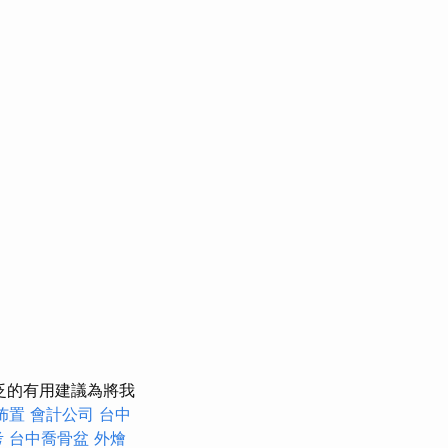
泛的有用建議為將我
佈置
會計公司
台中
考
台中喬骨盆
外燴