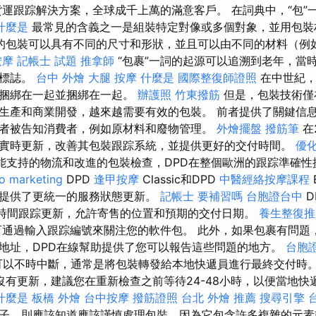
級貨運跟踪解決方案，全球成千上萬的滿意客戶。 在詞典中，“包
什麼是
最常見的含義之一是組裝特定對像或多個對象，並用包裝
的包裝可以具有不同的尺寸和形狀，並且可以由不同的材料（例
按摩
記帳士 試題
推拿師
“包裹”一詞的起源可以追溯到老年，當時
為標誌。
台中 外燴
大腿 按摩
什麼是
國際整復師證照
在中世紀，“
被捆綁在一起並捆綁在一起。
辦護照
竹東撥筋
但是，包裝技術僅
生產和商業開發，越來越需要有效的包裝。 前者提供了關鍵信
者被告知消費者，例如原材料和廢物管理。
外燴擺盤
撥筋筆
在
實時更新，改善其包裝跟踪系統，並提供更好的交付時間。
優化
能支持的物流和改進的包裝檢查，DPD在整個歐洲的跟踪準確性
o marketing
DPD
逢甲按摩
Classic和DPD
中醫經絡按摩課程
提供了更統一的服務狀態更新。
記帳士 要補習嗎
台胞證台中
D
真實的時間跟踪更新，允許寄售的位置和預期的交付日期。
養生整復推
4即可通過輸入跟踪編號來關注您的軟件包。 此外，如果包裹有問
地址，DPD在線幫助提供了您可以報告這些問題的地方。
台胞證
可以不時中斷，通常是將包裝轉發給本地快遞員進行最終交付時
沒有更新，建議您在重新檢查之前等待24-48小時，以便當地快
什麼是
板橋 外燴
台中按摩
撥筋證照
台北 外燴 推薦
搜尋引擎
子，則應該知道應該謹慎處理包裝，因為它包含許多複雜的元素