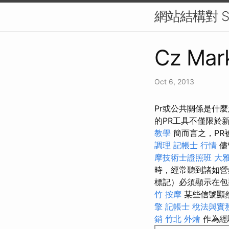
網站結構對 S
Cz Mark
Oct 6, 2013
Pr或公共關係是什
的PR工具不僅限於
教學
簡而言之，PR
調理
記帳士 行情
儘
摩技術士證照班
大
時，經常聽到諸如營
標記）必須顯示在
竹 按摩
某些信號顯
擎
記帳士 稅法與實
銷
竹北 外燴
作為經