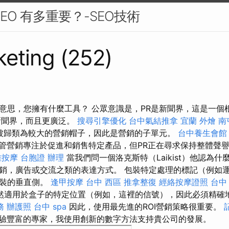
EO 有多重要？-SEO技術
eting (252)
麼意思，您擁有什麼工具？ 公眾意識是，PR是新聞界，這是一個
新聞界，而且更廣泛。
搜尋引擎優化
台中氣結推拿
宜蘭 外燴
南
被歸類為較大的營銷帽子，因此是營銷的子單元。
台中養生會館
管營銷專注於促進和銷售特定產品，但PR正在尋求保持整體聲
雅按摩
台胞證 辦理
當我們問一個洛克斯特（Laikist）他認為
銷，廣告或交流之類的表達方式。 包裝特定處理的標記（例如
包裝的垂直側。
逢甲按摩
台中 西區 推拿整復
經絡按摩證照
台中
然適用於盒子的特定位置（例如，這裡的信號），因此必須精確
務
辦護照
台中 spa
因此，使用最先進的ROI營銷策略很重要。
驗豐富的專家，我使用創新的數字方法支持貴公司的發展。