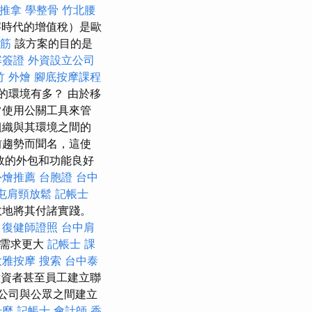
推拿
學整骨
竹北腰
字時代的增值稅）是歐
筋
該方案的目的是
寨簽證
外資設立公司
竹 外燴
腳底按摩課程
的環境有多？ 由於移
常使用公關工具來管
組織與其環境之間的
前趨勢而聞名，這使
效的外包和功能良好
外燴推薦
台胞證 台中
屯肩頸放鬆
記帳士
效地將其付諸實踐。
。
復健師證照
台中肩
，需求更大
記帳士 課
大雅按摩
搜索
台中泰
投資者甚至員工建立聯
公司與公眾之間建立
什麼
記帳士 會計師
香