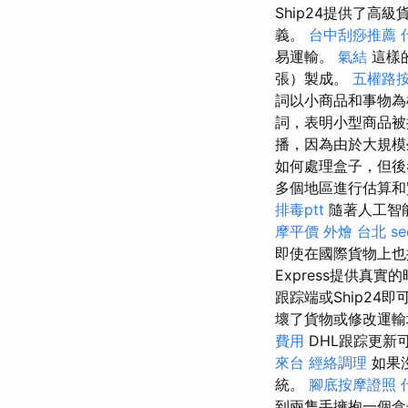
Ship24提供了高
義。
台中刮痧推薦
易運輸。
氣結
這樣
張）製成。
五權路
詞以小商品和事物
詞，表明小型商品
播，因為由於大規模
如何處理盒子，但後
多個地區進行估算和
排毒ptt
隨著人工智
摩平價
外燴 台北
se
即使在國際貨物上也
Express提供
跟踪端或Ship2
壞了貨物或修改運輸
費用
DHL跟踪更新
來台
經絡調理
如果
統。
腳底按摩證照
到兩隻手擁抱一個盒