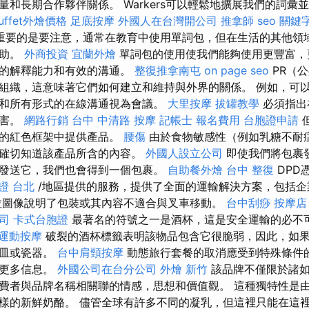
量和長期合作夥伴關係。 Warkers可以輕鬆地擴展我們的詞彙
uffet外燴價格
足底按摩
外國人在台灣開公司
推拿師
seo 關鍵
重要的是要注意，通常在教育中使用單詞包，但在生活的其他領
幫助。
外商投資
宜蘭外燴
單詞包的使用使我們能夠使用更豐富，
們的解釋能力和有效的溝通。
整復推拿南屯
on page seo
PR（
組織，這意味著它們如何建立和維持與外界的關係。 例如，可
和所有形式的在線溝通視為會議。
大里按摩
拔罐教學
必須指出
危害。
網路行銷
台中 中清路 按摩
記帳士 報名費用
台胞證申請
但
景的紅色框架中提供產品。
腰傷
由於食物敏感性（例如乳糖不耐
要確切知道該產品所含的內容。
外國人設立公司
即使我們將包裹
發送它，我們也會得到一個包裹。
自助餐外燴
台中 整復
DPD
證 台北
/地區提供的服務，提供了全面的運輸解決方案，包括企
拉圖像說明了包裝或其內容不適合與叉車移動。
台中刮痧
按摩店
公司
卡式台胞證
最著名的符號之一是酒杯，這是安全運輸的必不
運動按摩
破裂的酒杯標籤表明該物品包含它很脆弱，因此，如
器皿或瓷器。
台中肩頸按摩
動態旅行套餐的取消應受到特殊條件
的更多信息。
外國公司在台分公司
外燴 新竹
該品牌不僅限於諸如
費者與品牌名稱相關聯的情感，思想和價值觀。 這種獨特性是
樣的新鮮奶酪。 儘管全球有許多不同的凝乳，但這裡只能在這裡製