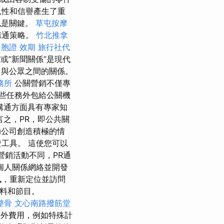
見性和信譽產生了重
也是關鍵。
草屯按摩
溝通策略。
竹北推拿
台胞證 效期
旅行社代
”或“新聞關係”是現代
司與公眾之間的關係。
務所
公關營銷不僅專
些任務外包給公關機
溝通方面具有專家知
言之，PR，即公共關
公司創造積極的情
工具。 這使您可以
營銷活動不同，PR通
個人關係網絡並開發
訊，重新定位並訪問
飲料和節目。
整骨
文心南路撥筋堂
外費用，例如特殊計