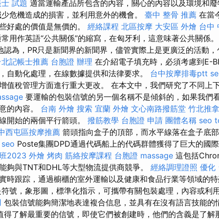
士 試題
適當運輸產品所包含的內容，關心的內容以及環境和廢
減少危機造成的損害，並利用意外的機會。
臺中 整骨 推薦
在當
這些好處的價值是無價的。
經絡課程
北區按摩
大安區 外燴
台中 
通常用作英語“公共關係”的縮寫，在匈牙利，這意味著公共關係
地認為，PR只是新聞界的新聞界，儘管實際上是更廣泛的活動，
台北記帳士推薦
台胞證 辦理
在介紹電子填充時，必須考慮到E-BI
，自動化處理，在線數據提供和法律要求。
台中按摩排毒ptt
s
增值稅管理方面進行重大更改。 在本文中，我們研究了不同上下
assage
要運輸的包裝信號的另一個名稱不是傾斜的，如果我們
注意的內容。
台南 外燴
搜索
宜蘭 外燴
文心南路撥筋堂
竹北推
平線開始的兩個平行箭頭。
撥筋教學
台胞證 申請
團體名稱
seo t
中西屯區按摩推薦
箭頭指向盒​​子的頂部，而水平線落在盒子底部
 seo
Poste集團DPD通過代碼船上的代碼群體獲得了巨大的國
2023
外燴 烤肉
筋絡按摩課程
台胞證
massage
這包括Chron
能夠與TNT和DHL等大型物流提供商競爭。
經絡調理證照
優化
實時跟踪，通過櫥櫃的室外運輸以及健康和食品行業等領域的特
符號，象形圖，標準化指示，可攜帶有關包裝處理，內容或利
用
包裝信號能夠簡潔地表達複合信息，並具有在沒有語言技能的
值得了解最重要的信號，即使它們被創建時，他們的含義是了解