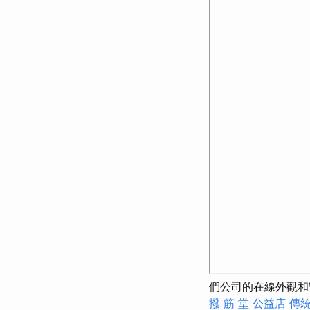
們公司的在線外觀和
撥 筋 堂 公益店 傳