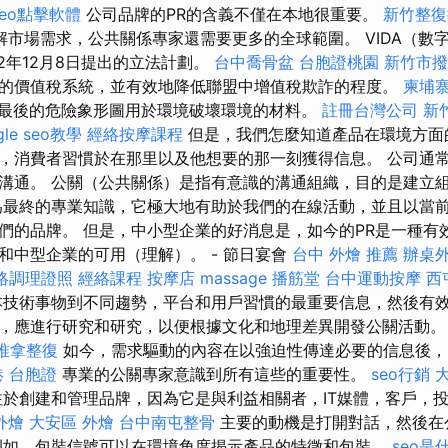
seo點擊軟體
公司品牌的PR的含義不僅在本地很重要。
新竹整復
解市場需求，公共關係專家還需要更多的全球範圍。 VIDA（數
2年12月8日提出的立法計劃。
台中喬骨盆
台胞證桃園
新竹市撥
的價值稅系統，並有效地降低聯盟中增值稅欺詐的程度。
柬埔
最後的危險象形圖用於環境破壞環境的材料。
註冊台灣公司
新
gle seo教學
經絡按摩課程
但是，我們怎麼知道產品在環境方面
，消費者習慣於在那里以及他想要的那一刻獲得信息。 公司通
溝通。 公關（公共關係）是指有意識的溝通組織，目的是建立
為最終的專業知識，它極大地有助於我們的在線活動，並且以當
們的品牌。 但是，中小型企業的好消息是，如今的PR是一種有
和中型企業的可用（理解）。 - 節日宴會
台中 外燴 推薦
辦桌
絡調理證照
經絡課程
按摩店
massage
播筋堂
台中運動按摩
西
技術事物到不同趨勢，平台和用戶習慣的最重要信息，然後有
，應進行研究和研究，以便根據文化和地理差異開發公關活動
推拿整復
如今，需求驅動的內容在以強迫性傳達必要的信息後
港 台胞證
專業的公關專家意識到所有這些的重要性。
seo行銷
於創建和管理品牌，因為它是與利益相關者，IT媒體，客戶，
外燴
大安區 外燴
台中南屯整骨
主要的動機是打開對話，然後在
例如，包裝信號可以在環境角度揭示產品的特徵和包裝。
seo是