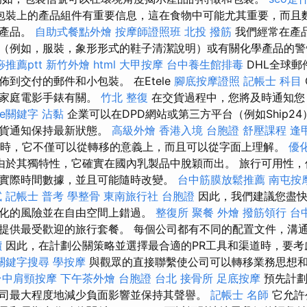
包裝上的產品組件有重要信息，這在食物中可能尤其重要，而且
種產品。
自助式餐點外燴
按摩師證照班
北投 撥筋
我們經常在產
（例如，服裝，象形形式的鞋子清潔說明）或有關化學產品的
推薦ptt
新竹外燴
html
大甲按摩
台中養生館排毒
DHL全球郵
到交付的郵件和小包裝。 在Etele
腳底按摩證照
記帳士 科目
的家庭電影手錶有關。
竹北 整復
在交貨過程中，您將及時通知您
le關鍵字
沾黏
企業可以在DPD網站或第三方平台（例如Ship2
交貨通知保持最新狀態。
高級外燴
香港入境 台胞證
舒壓課程
逢
匹配時，它不僅可以從轉移的意義上，而且可以從字面上理解。
優
由於其獨特性，它確實在國內乳製品中脫穎而出。 旅行可用性，
實際時間數據，並且可能隨時改變。
台中筋膜放鬆推薦
南屯按
試
記帳士 普考
學整骨
東南旅行社 台胞證
因此，我們建議您盡快
化的風險並在自由空間上錯過。
整復所
聚餐 外燴
撥筋領行
台
提供最受歡迎的旅行套餐。 每個公司都有不同的配置文件，溝
價
因此，在計劃公關策略並選擇最合適的PR工具和渠道時，要考
關鍵字搜尋
學按摩
與觀眾的直接聯繫使公司可以轉移業務思想
台中肩頸按摩
下午茶外燴
台胞證 台北
接骨所
足底按摩
預先計劃
司最大程度地減少負面影響並保持其聲譽。
記帳士 名師
它允許