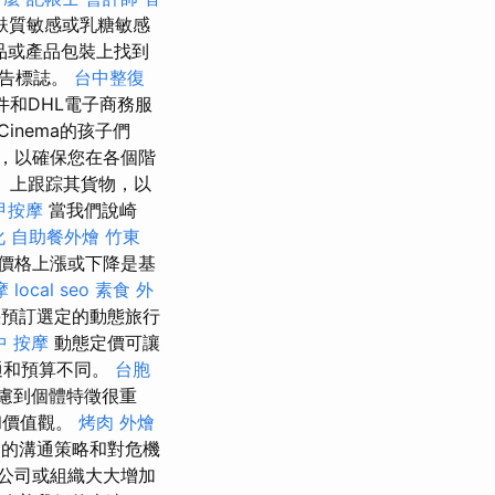
麩質敏感或乳糖敏感
品或產品包裝上找到
警告標誌。
台中整復
件和DHL電子商務服
Cinema的孩子們
，以確保您在各個階
4）上跟踪其貨物，以
甲按摩
當我們說崎
化
自助餐外燴
竹東
價格上漲或下降是基
摩
local seo
素食 外
預訂選定的動態旅行
中 按摩
動態定價可讓
通和預算不同。
台胞
慮到個體特徵很重
和價值觀。
烤肉 外燴
的溝通策略和對危機
公司或組織大大增加