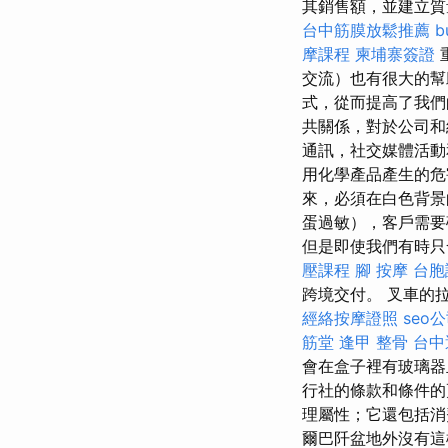
其銷售額，並建立質
台中筋膜放鬆推薦
b
摩課程
柬埔寨簽證
交流）也有很大的
式，從而提高了我
共關係，對於公司和
通訊，社交媒體活動
用化學產品產生的
來，必須在白色背
蛋過敏），客戶需
但是即使我們有時只
壓課程
腳 按摩
台胞
跨境交付。 叉車的
經絡按摩證照
seo
筋堂
逢甲 整骨
台中
會在盒子裡有玻璃
行社的條款和條件
理屬性；它還包括消
爾巴阡盆地外沒有這