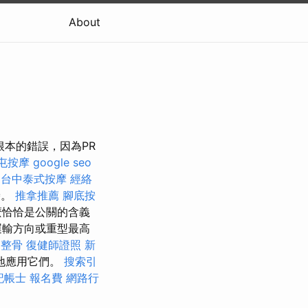
About
根本的錯誤，因為PR
屯按摩
google seo
台中泰式按摩
經絡
譽。
推拿推薦
腳底按
什麼恰恰是公關的含義
運輸方向或重型最高
 整骨
復健師證照
新
地應用它們。
搜索引
記帳士 報名費
網路行