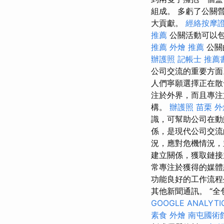
組成。 多虧了公關
大貢獻。
經絡按摩
推薦
公關活動可以包
推薦
外燴 推薦
公關
辦護照
記帳士 推薦
公司交流的重要方
人們寧願選擇正在散
注於外界，而且專
構。
辦護照
苗栗 外
識，可幫助公司在
係，是現代公司交
況，應對危機情況，
建立關係，獲取鏈接
常專注於獲得的媒體
功能良好的工作流程
其他新聞通訊。 “
GOOGLE ANALYTI
素食 外燴
南屯國術