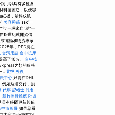
”一詞可以具有多種含
材料覆蓋它，以便容
如紙板，塑料或紙
“
美容撥筋
sak”一
包”一詞來自“結”一
在19世紀就開始傳
息來運輸和物流專家
2025年，DPD將在
 台灣用語
台中按摩
提高了18％。
台中按
Express之類的服務
HL
北投 整復
廣中心
只需在DHL
題，例如延遲交付，損
 代辦
記帳士 報名
。
新竹整骨推薦
陸資
遞員有時間更新其係
台中市整骨
如果您看
或由容易受傷的零件