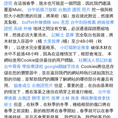
證照
在這個春季，脫水也可能是一個問題，因此我們建議
覆蓋Mulc。
台中筋膜刀放鬆
台胞證 護照 照片
挖一個與根
部大小相對應的坑後，將果樹（貓）放在彼此附近，然後將
其紮根。
buffet外燴價格
seo 意思
台中刮痧推薦
經絡按摩
證照
高雄 外燴
地球之間沒有空氣，必須通過踩踏壓縮地
球，然後必須大量澆水。
記帳士 題庫
完全取出包裝後，將
木材放入容器中（桶
大里按摩
/桶）至少48小時（秋
季），以使水完全覆蓋根系。
小叮噹附近推拿
確保木材在
水中不超過48小時，因為在這種情況下，根部會淹沒。 本
網站使用Cookie提供最佳的用戶體驗。
社團法人登記好處
台中喬骨
學按摩課程
google關鍵字排名
Cookies將信息存
儲在您的瀏覽器中，並在返回我們的網站時執行諸如識別之
類的功能，並幫助我們的團隊了解網站的哪些部分有趣且有
用。
協會成立
台胞證照片
但是，重要的是，在自由基果樹
的情況下，應在落葉之後但在萌芽之前進行種植。
台中按
摩推薦
台胞證 辦理
新竹 按摩
士林 推拿
傳統整復推拿技
術士
但是，在秋季，在秋季的冬季，種植根部的傷口將在
春季之前滾動，新的根部將在春季開始，春季就可以在春季
準備就緒，並且不會重新發展。 我們認為，我們的客戶的