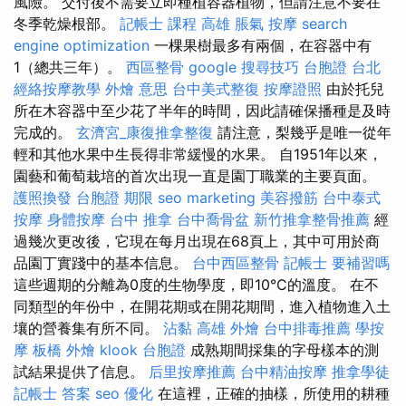
風險。 交付後不需要立即種植容器植物，但請注意不要在
冬季乾燥根部。
記帳士 課程 高雄
脹氣 按摩
search
engine optimization
一棵果樹最多有兩個，在容器中有
1（總共三年）。
西區整骨
google 搜尋技巧
台胞證 台北
經絡按摩教學
外燴 意思
台中美式整復
按摩證照
由於托兒
所在木容器中至少花了半年的時間，因此請確保播種是及時
完成的​​。
玄濟宮_康復推拿整復
請注意，梨幾乎是唯一從年
輕和其他水果中生長得非常緩慢的水果。 自1951年以來，
園藝和葡萄栽培的首次出現一直是園丁職業的主要頁面。
護照換發
台胞證 期限
seo marketing
美容撥筋
台中泰式
按摩
身體按摩
台中 推拿
台中喬骨盆
新竹推拿整骨推薦
經
過幾次更改後，它現在每月出現在68頁上，其中可用於商
品園丁實踐中的基本信息。
台中西區整骨
記帳士 要補習嗎
這些週期的分離為0度的生物學度，即10°C的溫度。 在不
同類型的年份中，在開花期或在開花期間，進入植物進入土
壤的營養集有所不同。
沾黏
高雄 外燴
台中排毒推薦
學按
摩
板橋 外燴
klook 台胞證
成熟期間採集的字母樣本的測
試結果提供了信息。
后里按摩推薦
台中精油按摩
推拿學徒
記帳士 答案
seo 優化
在這裡，正確的抽樣，所使用的耕種