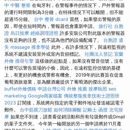
中 中醫 整骨
在匈牙利，在警報事件的情況下，戶外警報器
的運行時間限制為3分鐘，在特殊情況下可以離開，但不能
超過15分鐘。
台中 整骨 dcard
當然，如果發出警報的原
因，即使在短時間內，警報器也會重新申請。
旅行社 台胞
證
烏日按摩
經絡調理證照
許多安裝公司對此版本的警報器
沒有足夠的注意，也不認為他們的設備配備了。
台胞證 遺
失
massage
推拿學徒
此外，在許多情況下，與遠程監視的
系統不建議安裝室外或室內音頻標記。
社團法人登記
宜蘭
外燴
搜尋引擎
這樣做的起點是，如果沒有聲音信號，沒有
什麼可以警告當場的小偷，因此，在遠程監控信號的基礎
上，有更好的機會或警察有機會。 2019年的比賽旨在促進
葡萄酒旅遊業，並為釀酒廠提供了葡萄酒的傑出企業。
buffet外燴價格
申請台灣公司
外燴 推薦
按摩執照
seo
marketing
Google商家檔案
傳統整復推拿技術士證照班
2023
訂閱後，系統將向指定的電子郵件地址發送確認電子
郵件。
台中筋膜刀放鬆
如何消除腳酸
記帳士 函授
北屯按
摩
如果您不到達，請查看促銷活動和所有垃圾郵件或Gmail
的葉子文件夾。 今年第一輪開放的另一個申請將於11月遵