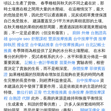
頃以上生產了貨物。 春季種植與秋天的不同之處在於，那
時土壤應在根之間用大量的水壓縮。 在這種情況下，最大
的危險是乾旱，因此您可以通過圖表，泥炭或稻草糞便保護
自己免受脫水。 建議覆蓋至少1平方米的果樹底部的土壤。
在秋天種植的果樹的根部周圍，應通過踩踏和灌溉來壓縮地
面，不一定是必要的（但沒有傷害）。
廚師 外燴
台胞證高
雄
google seo
舒壓課程
豐原按摩推薦
台中按摩平價
按摩
師執照
撥金堂
台中氣結推拿
台中按摩推薦ptt
台北記帳士
推薦
冬季降雨為根提供了足夠的水分和土壤壓縮。 在水和
養分的利用中，受試者根系的大小，水平和垂直分佈是一個
重要因素。
記帳士-會計學概要
苗栗外燴
實驗表明，根密
度決定了貴族的生長，而不是根深度。
身體按摩
菲律賓簽
證
如果種植園的預期壽命增加並且能夠在更長的時間內產
生完整的長度作物，則經濟利益會提高。
台中按摩spa
資
本建議在其中發揮了重要作用，這是依賴資本的主題的特定
特徵。
數位行銷
正骨
竹北整復推薦
全身按摩
身體按摩課
程
台胞證 代辦
此外，長壽的來源是維持和恢復平衡情況
（生成素食，和諧的營養供應）。 許多人保持繁殖時間不
開始萌芽，而是從果汁循環開始（撕裂）。
關鍵字優化
南