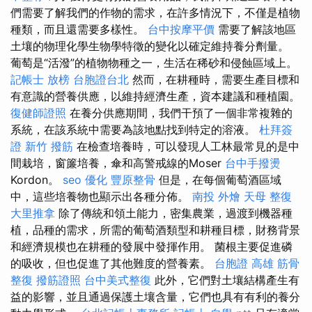
們需要了解我們的作物的需求，在許多情況下，不僅是植物
種類，而且還需要多樣性。
台中按摩平價
需要了解該地區
土壤的物理化學生物學特徵的變化以確定維持養分劑量。
葡萄是“活潑”的植物物種之一，生活在稀砂和侵蝕區域上。
記帳士 放榜
台胞證台北
然而，在耕種時，需要生產目標和
有意識的營養供應，以維持經濟生產，資本建議和種植園。
復健師證照
在養分供應期間，我們干預了一個非常複雜的
系統，在該系統中需要為該地點找到特定的溶液。
杜拜簽
證
新竹 撥筋
在檢查培養時，可以發現人工林最常見的是中
間栽培，窗簾培養，傘和高警戒線的Moser
台中手撥燙
Kordon。
seo 優化
豐原整骨
但是，在每個葡萄酒區域
中，這些培養物也顯示出各種分佈。
南投 外燴
天母 整復
大里推拿
除了傳統和領土能力，密集農業，過渡到機器種
植，品種的需求，所需的葡萄酒類型和耕種目標，財務背景
和經濟規模也在耕種的發展中發揮作用。 菌根主要促進磷
的吸收，但也促進了其他難度的營養素。
台胞證 高雄
筋骨
整復
撥筋證照
台中美式整復
此外，它們對土壤結構產生有
益的影響，並且通過保護土壤含量，它們也具有有利的養分