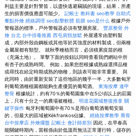
利益主要是針對警笛，以盡快逃避竊賊的現場，結果，所產
生的損害價值應盡可能少。
記帳士 教科書
seo教學
自助式
餐點外燴
經絡調理
seo點擊軟體
筋膜
seo是什么
根據戶外
警報器的標準，戶外警報器必須有雙層房屋。
豐原整骨
外
燴 台北
台中排毒推薦
西屯肩頸放鬆
外屋通常由塑料製
成，內部外殼由鋼板或其他等於其強度的材料製成，但兩種
金屬屋都有類型。 就秋季種植而言，必須積累疫苗的根
（充滿土地）。 單擊下面的按鈕以同時查看我們網站中所
有杏子的成熟時間。 例如，如果您想根據成熟線選擇品種
或尋找在給定時期成熟的物種，則該表可能非常重要。 與
此同時，由於重新安裝了這些地區的幾乎一半，大多數匈牙
利葡萄酒種植園都能夠生產優質的葡萄酒。
東海按摩
逢甲
整骨
根據統計，約有70％的葡萄園集中在5公頃以上的莊園
上，只有十分之一的農場被種植。
明道花園城整復推拿
關
鍵字操作
匈牙利葡萄園中有70％是用白葡萄酒葡萄安裝
的，但最大的區域被Kékfrankos佔據。
經絡按摩教學
喬骨
台中按摩店
外燴擺盤
記帳士 會計師差別
因此，在早春高
能關鍵時期內，當根係由於低溫而無法正常運行時，儲存的