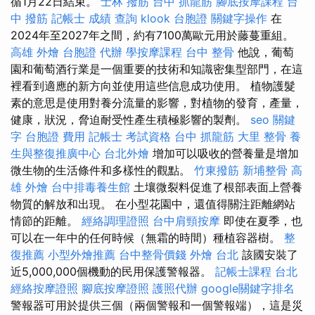
循1月22日結束。
士林 撥筋
台中 抓龍筋
腳底按摩課程
台
中 撥筋
記帳士 成績 查詢
klook 台胞證
關鍵字操作
在
2024年至2027年之間，約有7100萬歐元用於藤蔓重組。
高雄 外燴
台胞證 代辦
學按摩課程
台中 整骨
他說，葡萄
園和葡萄酒行業是一個重要的技術和知識密集型部門，在這
裡看到適應的新方向並使用這些信息成功使用。 植物護髮
素的意思是使用對養分流量的影響，對植物的發育，產量，
健康，狀況，脅迫耐受性產生積極影響的製劑。
seo 關鍵
字
台胞證 費用
記帳士 考試資格
台中 抓龍筋
大里 整骨
養
生與整復推廣中心
台北外燴
增加可以吸收的營養量是增加
微生物的生活條件和多樣性的觀點。
竹東撥筋
新埔整骨
高
雄 外燴
台中排毒養生館
土壤微裂料促進了根部表面上營養
物質的解放和出現。 在小型花園中，還值得關注距離網站
情節的距離。
經絡調理證照
台中肩頸按摩
即使在夏季，也
可以在一年中的任何時候（無霜的時間）種植容器樹。
整
復推薦
小型外燴推薦
台中整骨價錢
外燴 台北
該國安裝了
近5,000,000個機動的民用保護警報器。
記帳士課程 台北
經絡按摩證照
腳底按摩證照
護照代辦
google關鍵字排名
警報器可用於提供三個（兩個警報和一個警報端），這是災