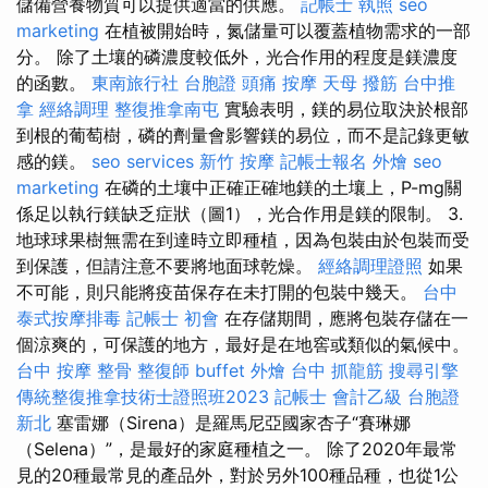
儲備營養物質可以提供適當的供應。
記帳士 執照
seo
marketing
在植被開始時，氮儲量可以覆蓋植物需求的一部
分。 除了土壤的磷濃度較低外，光合作用的程度是鎂濃度
的函數。
東南旅行社 台胞證
頭痛 按摩
天母 撥筋
台中推
拿
經絡調理
整復推拿南屯
實驗表明，鎂的易位取決於根部
到根的葡萄樹，磷的劑量會影響鎂的易位，而不是記錄更敏
感的鎂。
seo services
新竹 按摩
記帳士報名
外燴
seo
marketing
在磷的土壤中正確正確地鎂的土壤上，P-mg關
係足以執行鎂缺乏症狀（圖1），光合作用是鎂的限制。 3.
地球球果樹無需在到達時立即種植，因為包裝由於包裝而受
到保護，但請注意不要將地面球乾燥。
經絡調理證照
如果
不可能，則只能將疫苗保存在未打開的包裝中幾天。
台中
泰式按摩排毒
記帳士 初會
在存儲期間，應將包裝存儲在一
個涼爽的，可保護的地方，最好是在地窖或類似的氣候中。
台中 按摩 整骨
整復師
buffet 外燴
台中 抓龍筋
搜尋引擎
傳統整復推拿技術士證照班2023
記帳士 會計乙級
台胞證
新北
塞雷娜（Sirena）是羅馬尼亞國家杏子“賽琳娜
（Selena）”，是最好的家庭種植之一。 除了2020年最常
見的20種最常見的產品外，對於另外100種品種，也從1公