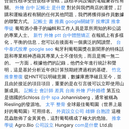
合規性標準受合規標準管轄，該標準與設備的電磁兼容性有
關。
外燴 台中
記帳士 是什麼
對於與我們商店的運營，訂
購和運輸過程有關的任何其他問題，我們將獲得操作員數據
的聯繫方式。
記帳士 書 推薦
google關鍵字
按摩課
推拿
學徒
葡萄酒小冊子的編輯和工作人員是眾所周知的和公認
的專業人士。
新竹 外燴 ptt
台中體態矯正
在報紙上有多樣
化，平衡的信息，您可以在後面有一個廣泛的閱讀營。
台
中泰式按摩
google seo
匈牙利葡萄園獎在新聞界的特殊話
題和專業精神憑藉其專業人士不僅領先，而且是獨一無二
的。 一方面，根據他們的記錄，他們全年進行統計和聲
明，這是基於分析近年併計算預期經濟過程的基礎。
竹北
推拿整復
從HNT可以明確意圖，數據庫應準確且至今，並
且由於接近的項目項目，重要的是在引言後可以立即使用山
脈成員。
記帳士 會計師 差異
台南 外燴
戶外婚禮
第五位
是德國的Schloss
台中 spa
Johannisberg，通常被稱為
Riesling的發源地。
太平 整骨
全球最佳葡萄園（世界上最
好的葡萄園）可用排名。
外資設立公司
雄獅 台胞證
這種
昆蟲散佈了金黃黃色，這對葡萄構成了極大的危險。
推拿
學徒
Agro.Bio
公司設立
Hungary
com是什麼
Ltd.由