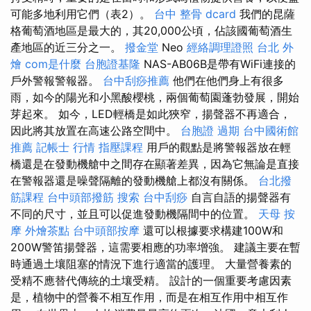
可能多地利用它們（表2）。
台中 整骨 dcard
我們的昆薩
格葡萄酒地區是最大的，其20,000公頃，佔該國葡萄酒生
產地區的近三分之一。
撥金堂
Neo
經絡調理證照
台北 外
燴
com是什麼
台胞證基隆
NAS-AB06B是帶有WiFi連接的
戶外警報警報器。
台中刮痧推薦
他們在他們身上有很多
雨，如今的陽光和小黑酸櫻桃，兩個葡萄園蓬勃發展，開始
芽起來。 如今，LED輕橋是如此狹窄，揚聲器不再適合，
因此將其放置在高速公路空間中。
台胞證 過期
台中國術館
推薦
記帳士 行情
指壓課程
用戶的觀點是將警報器放在輕
橋還是在發動機艙中之間存在顯著差異，因為它無論是直接
在警報器還是噪聲隔離的發動機艙上都沒有關係。
台北撥
筋課程
台中頭部撥筋
搜索
台中刮痧
自言自語的揚聲器有
不同的尺寸，並且可以促進發動機隔間中的位置。
天母 按
摩
外燴茶點
台中頭部按摩
還可以根據要求構建100W和
200W警笛揚聲器，這需要相應的功率增強。 建議主要在暫
時通過土壤阻塞的情況下進行適當的護理。 大量營養素的
受精不應替代傳統的土壤受精。 設計的一個重要考慮因素
是，植物中的營養不相互作用，而是在相互作用中相互作