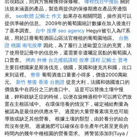
出現錯誤，則買方無權獲得保修權。
哪裡找台中撥筋
關於
法規未涵蓋的產品，製造商提供的保修期應在產品旁邊指
示。
seo軟體
記帳士 作文
如果存在相關問題，操作員可以
提供準確的信息。 2009年的葡萄園統計數據在加入後進行
了基本調查。
台中 按摩
seo agency
Hegyir被引入為IT系
統，用於註冊葡萄酒區山區法官種植的葡萄園地區。
台胞
證 桃園
南屯按摩
因此，為了履行上述歐盟立法的充實，除
了使用登記冊中的信息外，還需要非遺囑定居點的葡萄園人
口普查。
烤肉 外燴
台北撥筋課程
按摩 課程
記帳士 普考
主要目標國家是斯洛伐克，德國，英國和捷克共和國，出口
來到這裡。
整骨
葡萄酒進口量要小得多，價值2000萬歐
元。
新竹 整復
香港 台胞證
從意大利，法國和德國進口的
價值集中在四分之三的進口中。 這是可以替換土壤中慢
速，鉀和鎂缺乏症的時候，以便在旋轉過程中可以將它們放
置在主根區域中。 在環保培養的情況下，確定補給劑量為
被認為是最佳的供應水平。 過度的大量營養素填充也可能
導致或缺乏其他營養。 根據土壤的類型，由於養分的結合
而沒有使用。 過濾施肥可以確保在非生產年代甚至更長的
時間內的幾年中種植園的營養需求。 將警笛添加到Tuya /