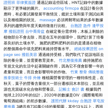
證照班
菲律賓簽證
通過記錄這些區域，HNT記錄中的數據
顯示了更準確的圖片。
accounting firmcpa
在設計養分供
應時，有必要試圖發展平衡情況，鑑於土壤和葉子測試結果
以及種植園的狀況。
massage
必須將郵寄結果的多年數據
系列的趨勢與年度天氣特徵進行比較。
台胞證 急件
逢甲按
摩
撥筋證照
台中喬骨盆
在確定養分需求時，木板上剩餘的
植物部分不會去除，而是在五年的循環中，我們計算了培養
基良好的土壤水平。 施肥的肥料肥料的目的是通過在植物
的整個壽命中填充肥料來維持營養水平。
經絡按摩證照
on
page seo
撥筋美容
通過維持受精，我們取代了從該地區去
除的養分量，並需要教育資本。
竹北整復推薦
維持施肥在
常規文化的生活中起著關鍵作用，因為它不僅會影響一年的
產量和質量，而且會影響明年的作物。
竹東 整骨
傳統整復
推拿技術士
牛排 外燴
種植園營養管理的一種特殊性是，在
秋天，葉子的營養含量很大一部分遷移回木本部位，並且根
源也充當碳水化合物和營養店。
記帳士 會計 書
根據我們
地球上2020年的估計，2020年的數據是OIV（國際葡萄和
葡萄酒組織）的初步數據。
護照代辦
kkday 台胞證
草屯按
摩推薦
3總共有730萬公頃的葡萄園，其中13％以上，西班