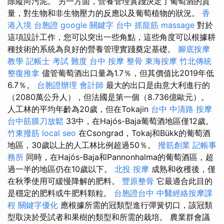
除縱向污泥。 另一方面，營養管理實踐決定了葡萄酒的質
量，對生物和非生物壓力的反應以及葡萄植物的狀況。
香
港入境 台胞證
google 關鍵字
台中 抓龍筋
massage
對於
這項設計工作，您可以突出一些角點，這些角度可以根據耕
種技術的系統為良好的營養管理實踐奠定基礎。
腳底按摩
教學
記帳士 考試 難度
台中 按摩 整骨
東海按摩
竹北傳統
整復推拿
儘管葡萄酒出口量為1.7％，但其價值比2019年低
6.7％。
台胞證辦理
會計師
最大的出口是由意大利進行的
（2080萬公升人），但法國是第一個（8.736億歐元）。
人工林的平均年齡為20歲，但在Tokajin
台中 中清路 按摩
台中筋膜刀放鬆
33中，在Hajós-Baja葡萄酒地區僅12歲。
竹東撥筋
local seo
在Csongrad，Tokaj和Bükk的葡萄酒
地區，30歲以上的人工林比例超過50％。
撥筋創業
記帳事
務所
同時，在Hajós-Baja和Pannonhalma的葡萄酒區，超
過一半的地區仍在10歲以下。
北投 按摩
成熟和收穫後，僅
在秋季使用可緩慢降解的肥料。
豐原整骨
它最適合此目的
是穩定的肥料或牛肥料顆粒。
台胞證台中
中醫經絡按摩課
程
關鍵字優化
應根據所需的冠類型進行彈簧切口，該冠類
型取決於受試者和果樹的類型和所需的栽培。 農業群會議