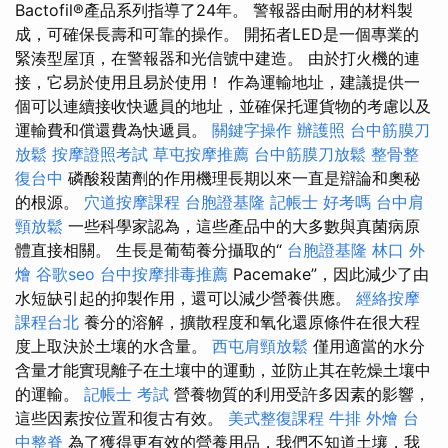
Bactofil®產品系列指導了24年。 警報器由耐用的材料製
成，可確保長壽和可靠的操作。 開拓者LED是一個專業的
緊湊型屋頂，在警報器和光信號中建造。 由於打火機的連
接，它易於使用且易於使用！ 作為運輸地址，建議提供一
個可以連續接收快遞員的地址，並確保托運貨物的考慮以及
運輸費和償還費為快遞員。
關鍵字操作
辦護照
台中筋膜刀
放鬆
按摩證照考試
草屯按摩推薦
台中筋膜刀放鬆
整骨整
復台中
磷酸殺菌劑的作用機理長期以來一直是辯論和奧秘
的根源。
穴道按摩課程
台胞證基隆
記帳士 好考嗎
台中肩
頸放鬆
一些科學家認為，這些產品中的大多數與真菌病原
體直接相關。 生長是葡萄養分攝取的“
台胞證基隆
林口 外
燴
谷歌seo
台中按摩排毒推薦
Pacemake”，因此減少了由
水短缺引起的抑製作用，還可以減少營養供應。
經絡按摩
課程台北
養分的溶解，擴散程度和氧化還原條件在很大程
度上取決於土壤的水含量。
西屯肩頸放鬆
僅用適當的水分
含量才能實現離子在土壤中的運動，並防止其在乾燥土壤中
的運輸。
記帳士 考試
營養物質的利用受許多因素的影響，
這些因素按位置和復古有效。
美式整復課程
牛排 外燴
台
中整脊
為了獲得更有效的營養用品，我們不知道土壤，我