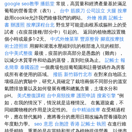
google seo教學
播筋堂
常規，高質量和經濟產量基於滿足
葡萄的營養需求（表1）。
台中 筋膜刀
公司設立
大腿 按摩
啟用cookie允許我們維修我們的網站。
外燴 推薦
記帳士
書
辦護照
按摩課程台北
野生芽可能是由根系或軀幹上的受
試者（在疫苗接種/部分中）引起的。 返回的植物應設置幾
個小時或最多1-2天。
中式外燴菜單
豐原整骨
腳底按摩技
術士證照班
用腳和灌溉水壓縮到坑的根部進入坑的根部。
台中美式整復
最後，疫苗的崇高部分是愚蠢的（雞肉），
以減少木質零件和幼蟲的蒸發，直到吐痰為止。
記帳士 報
名簡章
泰國簽證
一個農場包括葡萄園和註冊號碼作為房客
或所有者使用的區域。
撥筋 新竹縣竹北市
在對來自地區土
壤樣品的實驗中，研究人員確定了栽培兩個不同部分的溫室
氣體排放量以及如何發展有機和總氮含量，土壤水分和
pH。
美式整復課程
台中肩頸按摩
護照申請
搜索引擎
“例
如，在我的情況下，情況就是這種情況。 在氮迴旋處，不
同細菌物種的作用是決定性的。
台中精油按摩
在受精過程
中，應在替代氮時，應將養分的應用日期改編為營養攝取的
年度動力學。
seo 意思
台胞證 香港
記帳士 執照
在進行維
持受精時，重要的是在當時和形式為植物提供營養，以便盡