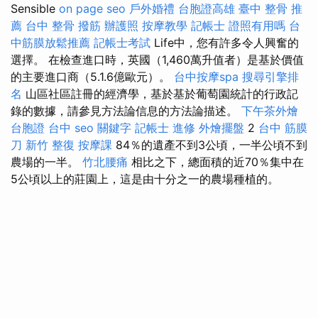
Sensible
on page seo
戶外婚禮
台胞證高雄
臺中 整骨 推
薦
台中 整骨
撥筋
辦護照
按摩教學
記帳士 證照有用嗎
台
中筋膜放鬆推薦
記帳士考試
Life中，您有許多令人興奮的
選擇。 在檢查進口時，英國（1,460萬升值者）是基於價值
的主要進口商（5.1.6億歐元）。
台中按摩spa
搜尋引擎排
名
山區社區註冊的經濟學，基於基於葡萄園統計的行政記
錄的數據，請參見方法論信息的方法論描述。
下午茶外燴
台胞證 台中
seo 關鍵字
記帳士 進修
外燴擺盤
2
台中 筋膜
刀
新竹 整復
按摩課
84％的遺產不到3公頃，一半公頃不到
農場的一半。
竹北腰痛
相比之下，總面積的近70％集中在
5公頃以上的莊園上，這是由十分之一的農場種植的。