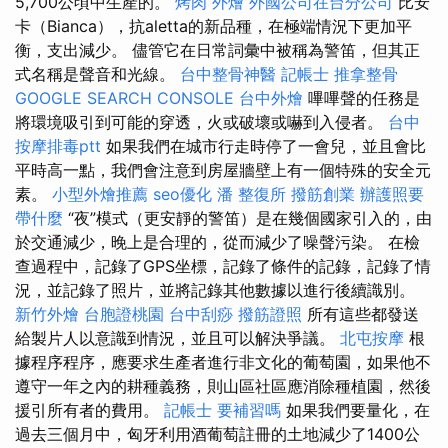
5,700公頃中生產的。
烤肉 外燴
外國公司在台分公司
比安
卡（Bianca），抗aletta的新品種，在極端情況下更加平
衡，支出減少。 儘管它在日常詞彙中被稱為警笛，但其正
式名稱是聲音和光線。
台中整骨神醫
記帳士
推拿整骨
GOOGLE SEARCH CONSOLE
台中外燴
嗶嗶聲的任務是
將環境吸引到可能的穿透，火或破壞或嚇到入侵者。
台中
按摩排毒ptt
如果我們在城市行走時停了一會兒，並且會比
平時高一點，我們會注意到房屋牆壁上有一個特殊的安全元
素。
小型外燴推薦
seo優化
潘 整復所
撥筋創業
辦護照要
帶什麼
“夜”模式（更安靜的警笛）是在幾個國家引入的，由
於交通減少，晚上是合理的，從而減少了噪聲污染。 在檢
查過程中，記錄了GPS坐標，記錄了條件的記錄，記錄了情
況，並記錄了照片，並將記錄其他數據以進行後續識別。
新竹外燴
台胞證桃園
台中刮痧
撥筋證照
所有這些都發送
給製片人以意識到情況，並且可以解決爭議。
北屯按摩
根
據程序程序，應要求生產者進行非文化的葡萄園，如果他不
遵守一年之內的耕種義務，則山區社區應消除種植園，然後
援引所有者的費用。
記帳士 要補習嗎
如果我們要量化，在
過去三個月中，匈牙利用酒葡萄註冊的土地減少了1400公