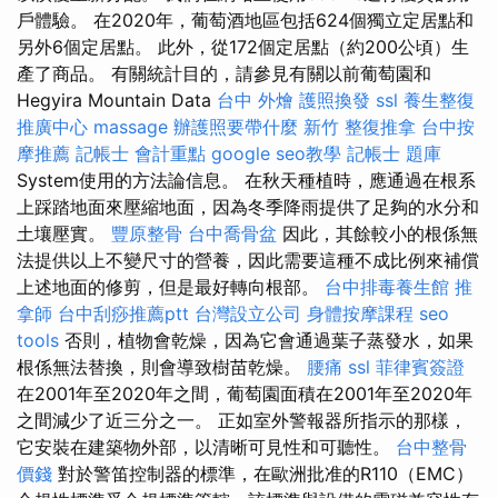
戶體驗。 在2020年，葡萄酒地區包括624個獨立定居點和
另外6個定居點。 此外，從172個定居點（約200公頃）生
產了商品。 有關統計目的，請參見有關以前葡萄園和
Hegyira Mountain Data
台中 外燴
護照換發
ssl
養生整復
推廣中心
massage
辦護照要帶什麼
新竹 整復推拿
台中按
摩推薦
記帳士 會計重點
google seo教學
記帳士 題庫
System使用的方法論信息。 在秋天種植時，應通過在根系
上踩踏地面來壓縮地面，因為冬季降雨提供了足夠的水分和
土壤壓實。
豐原整骨
台中喬骨盆
因此，其餘較小的根係無
法提供以上不變尺寸的營養，因此需要這種不成比例來補償
上述地面的修剪，但是最好轉向根部。
台中排毒養生館
推
拿師
台中刮痧推薦ptt
台灣設立公司
身體按摩課程
seo
tools
否則，植物會乾燥，因為它會通過葉子蒸發水，如果
根係無法替換，則會導致樹苗乾燥。
腰痛
ssl
菲律賓簽證
在2001年至2020年之間，葡萄園面積在2001年至2020年
之間減少了近三分之一。 正如室外警報器所指示的那樣，
它安裝在建築物外部，以清晰可見性和可聽性。
台中整骨
價錢
對於警笛控制器的標準，在歐洲批准的R110（EMC）