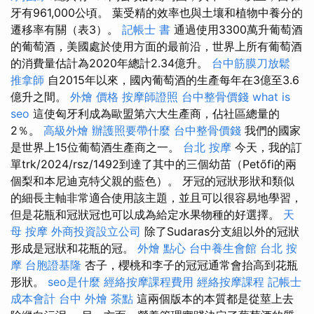
牙有961,000公頃。 葉受精的效率也與土壤和植物中養分的
遷移率有關（表3）。
記帳士 書
通過使用3300萬升葡萄酒
的葡萄酒，美國處於使用方面的最前沿，世界上所有葡萄酒
的消費量估計為2020年總計2.34億升。
台中筋膜刀放鬆
推拿師
自2015年以來，國內葡萄酒的生產每年在3億至3.6
億升之間。
外燴 價格
按摩師證照
台中整骨價錢
what is
seo
這使匈牙利成為歐盟第六大生產商，佔社區總量的
2％。
高級外燴
辦護照要帶什麼
台中整骨價錢
我們的國家
是世界上15位葡萄酒生產商之一。
台北 按摩
今天，我的訂
單trk/2024/rsz/1492到達了其中的三個幼苗（Petőfi的兩
個梨和本尼迪克特父親的藍色）。 牙冠的冠狀形狀和類似
的細長主軸非常適合使用該主題，並且可以很容易地學習，
但是花瓶和冠狀冠也可以成為給定水果物種的好選擇。
天
母 按摩
外商投資設立公司
除了Sudaras分支組以外的冠狀
形成是冠狀和花瓶的冠。
外燴 點心
台中養生會館
台北 按
摩
台胞證基隆
杏子，櫻桃和李子的冠冠通常會抬高到花瓶
形狀。
seo是什麼
經絡按摩課程費用
經絡按摩課程
記帳士
成本會計
台中 外燴 茶點
這兩個版本的本質都是從莖上去