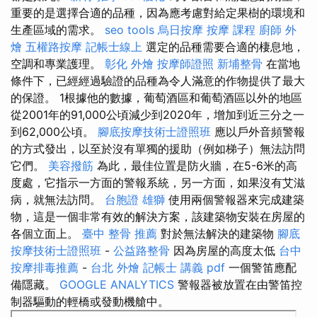
重要的是選擇合適的品種，因為應考慮對給定果樹的環境和
生產區域的需求。
seo tools
烏日按摩
按摩 課程
廚師 外
燴
五權路按摩
記帳士線上
選定的品種需要合適的棲息地，
空調和專業護理。
彰化 外燴
按摩師證照
新埔整骨
在當地
條件下，已經經過驗證的品種為令人滿意的作物提供了最大
的保證。 1根據他的數據，葡萄酒區和葡萄酒區以外的地區
從2001年的91,000公頃減少到2020年，增加到近三分之一
到62,000公頃。
腳底按摩技術士證照班
應以戶外音頻警報
的方式發出，以至於沒有單獨的援助（例如梯子）無法訪問
它們。
美容撥筋
為此，最佳位置是防火牆，在5-6米的高
度處，它指示一方面的警報系統，另一方面，如果沒有艾滋
病，就無法訪​​問。
台胞證 雄獅
使用兩個警報器來完成建築
物，這是一個非常有效的解決方案，該建築物安裝在房屋的
各個立面上。
臺中 整骨 推薦
對於無法解決的建築物
腳底
按摩技術士證照班
-
公益路整骨
因為房屋的高度太低
台中
按摩排毒推薦
-
台北 外燴
記帳士 講義 pdf
一個警笛應配
備隱藏。
GOOGLE ANALYTICS
警報器被放置在由警笛控
制器驅動的輕橋或發動機艙中。