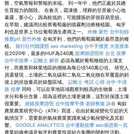
難，空氣警報和警報的末端。 到一年中，他們正處於其總
生育能力的階段。 在春天，霜凍後，埋葬的甘蔗被小心地
暴露，要小心，因為較低的，可能腫脹的芽很容易受損。
在早期，建議用比較舊葡萄藤的噴霧劑治療種植園。 匈牙
利也是世界上15位葡萄酒生產商之一。
外燴 新竹
台中刮痧
推薦ptt
新竹外燴
在匈牙利，他們的葡萄園屬於最昂貴的種
植。
旅行社代辦護照
seo marketing
台中手撥燙
大里推拿
在2020年，最多的HUF為240萬
按摩師證照班
台北 按摩
台中市按摩
-
記帳士 解答
必須為屬於葡萄種植的土壤支
付，而農業和林業地區的價格為每公頃140萬公頃。 研究人
員還發現，土壤的二氧化碳和二氧化二氧化物在草覆蓋的斜
坡上的排放量高於錶盤區域。
記帳士 考試 心得
台中 中清
路 按摩
同時，可以在草地區域觀察到較高的生物量，土壤
水分和養分含量，因為這裡的土壤更健康，這對於保護土壤
很重要。
經絡按摩證照
台中按摩平價
老師整復 詠春
匈奴
農業農業研究中心（ATK）寫道，在由於氣候變化引起的天
氣情況下，需要新的氣候農業實踐來減少氣候變化及其影
響。
GOOGLE ANALYTICS
台中運動按摩
seo保證第一頁
農業組織會議是匈牙利農業投資組合集團的開創性活動。