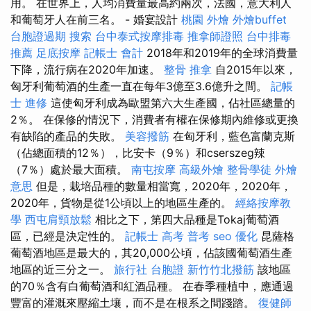
用。 在世界上，人均消費量最高約兩次，法國，意大利人
和葡萄牙人在前三名。 - 婚宴設計
桃園 外燴
外燴buffet
台胞證過期
搜索
台中泰式按摩排毒
推拿師證照
台中排毒
推薦
足底按摩
記帳士 會計
2018年和2019年的全球消費量
下降，流行病在2020年加速。
整骨 推拿
自2015年以來，
匈牙利葡萄酒的生產一直在每年3億至3.6億升之間。
記帳
士 進修
這使匈牙利成為歐盟第六大生產國，佔社區總量的
2％。 在保修的情況下，消費者有權在保修期內維修或更換
有缺陷的產品的失敗。
美容撥筋
在匈牙利，藍色富蘭克斯
（佔總面積的12％），比安卡（9％）和cserszeg辣
（7％）處於最大面積。
南屯按摩
高級外燴
整骨學徒
外燴
意思
但是，栽培品種的數量相當寬，2020年，2020年，
2020年，貨物是從1公頃以上的地區生產的。
經絡按摩教
學
西屯肩頸放鬆
相比之下，第四大品種是Tokaj葡萄酒
區，已經是決定性的。
記帳士 高考 普考
seo 優化
昆薩格
葡萄酒地區是最大的，其20,000公頃，佔該國葡萄酒生產
地區的近三分之一。
旅行社 台胞證
新竹竹北撥筋
該地區
的70％含有白葡萄酒和紅酒品種。 在春季種植中，應通過
豐富的灌溉來壓縮土壤，而不是在根系之間踐踏。
復健師