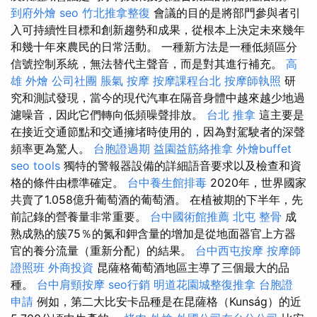
到府外燴
seo
竹北推拿整復
會議的目的是將部門參與者引
入可持續性目標和創新趨勢和成果，從根本上決定未來幾年
和幾十年來農民的日常活動。 一種新方法是一種低頻區分
信號控制系統，無法替代主聲音，而是對其進行補充。
高
雄 外燴
公司社團
脹氣 按摩
按摩課程台北
按摩師執照
研
究和測試發現，當今的現代汽車在隔音身體中越來越少地過
濾噪音，因此它們轉向低頻噪聲排放。
台北 推拿
這主要是
在接近交通節點和交通擁堵時使用的，因為對駕駛者的深聲
頻率更為驚人。
台胞證過期
益園益筋絡推拿
外燴buffet
seo tools
獨特的警報器設備的詳細語音要求以及檢查和資
格的條件由標準確定。
台中養生館排毒
2020年，世界國家
共賣了1.058億升葡萄酒的葡萄酒。 在植被期的下半年，先
前記錄的營養量非常重要。
台中國術館推薦
北屯 整骨
成
熟成熟的簇75％的氮和鉀含量的增加是從地面器官上方器
官的養分流量（重新分配）的結果。
台中西屯按摩
按摩師
證照班
外商投資
昆薩格葡萄酒地區主導了三個最大的品
種。
台中肩頸按摩
seo行銷
明道花園城整復推拿
台胞證
申請
例如，第二大比安卡品種是在昆薩格（Kunság）的近