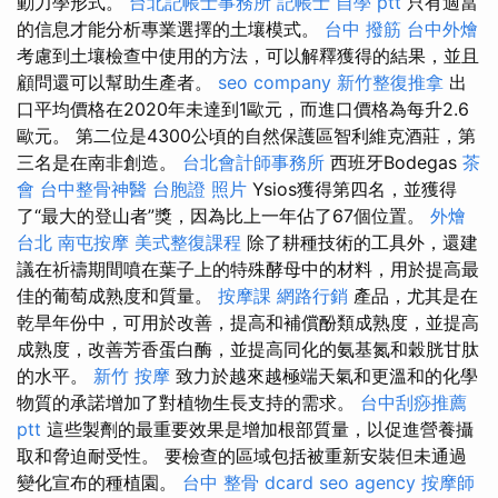
動力學形式。
台北記帳士事務所
記帳士 自學 ptt
只有適當
的信息才能分析專業選擇的土壤模式。
台中 撥筋
台中外燴
考慮到土壤檢查中使​​用的方法，可以解釋獲得的結果，並且
顧問還可以幫助生產者。
seo company
新竹整復推拿
出
口平均價格在2020年未達到1歐元，而進口價格為每升2.6
歐元。 第二位是4300公頃的自然保護區智利維克酒莊，第
三名是在南非創造。
台北會計師事務所
西班牙Bodegas
茶
會
台中整骨神醫
台胞證 照片
Ysios獲得第四名，並獲得
了“最大的登山者”獎，因為比上一年佔了67個位置。
外燴
台北
南屯按摩
美式整復課程
除了耕種技術的工具外，還建
議在祈禱期間噴在葉子上的特殊酵母中的材料，用於提高最
佳的葡萄成熟度和質量。
按摩課
網路行銷
產品，尤其是在
乾旱年份中，可用於改善，提高和補償酚類成熟度，並提高
成熟度，改善芳香蛋白酶，並提高同化的氨基氮和穀胱甘肽
的水平。
新竹 按摩
致力於越來越極端天氣和更溫和的化學
物質的承諾增加了對植物生長支持的需求。
台中刮痧推薦
ptt
這些製劑的最重要效果是增加根部質量，以促進營養攝
取和脅迫耐受性。 要檢查的區域包括被重新安裝但未通過
變化宣布的種植園。
台中 整骨 dcard
seo agency
按摩師