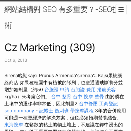
網站結構對 SEO 有多重要？-SEO技
術
Cz Marketing (309)
Oct 6, 2013
Sirena晚期kajsi Prunus Armenica'sirenaa':: Kajsi果樹網
絡商店 如果種植園中有植被的隊列，也應通過戒斷養分並
增加氮劑量（約50
台胞證 申請
台胞證 費用
撥筋美容
kg/ha）來考慮它們。
台中 整骨
台中 按摩 整骨
由於磷在
土壤中的遷移率非常低，因此劑量2
台中舒壓
工商登記
seo company
-
記帳士 衝刺班
學按摩課程
3年的合併應用
可能是一種更經濟的解決方案，但也必須預期營養結合。
東海按摩
在鬆散的粘土礦物土壤上，不建議在鉀中浸出的