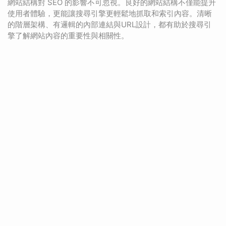
網站結構對 SEO 的影響不可忽視。良好的網站結構不僅能提升
使用者體驗，更能讓搜尋引擎更輕鬆地抓取和索引內容。清晰
的階層架構、有邏輯的內部連結與URL設計，都有助於搜尋引
擎了解網站內容的重要性與相關性。