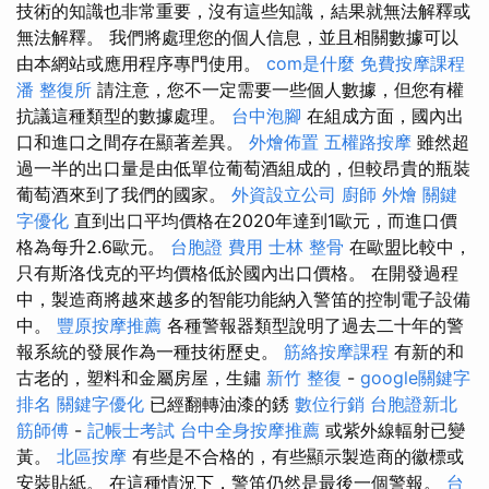
技術的知識也非常重要，沒有這些知識，結果就無法解釋或
無法解釋。 我們將處理您的個人信息，並且相關數據可以
由本網站或應用程序專門使用。
com是什麼
免費按摩課程
潘 整復所
請注意，您不一定需要一些個人數據，但您有權
抗​​議這種類型的數據處理。
台中泡腳
在組成方面，國內出
口和進口之間存在顯著差異。
外燴佈置
五權路按摩
雖然超
過一半的出口量是由低單位葡萄酒組成的，但較昂貴的瓶裝
葡萄酒來到了我們的國家。
外資設立公司
廚師 外燴
關鍵
字優化
直到出口平均價格在2020年達到1歐元，而進口價
格為每升2.6歐元。
台胞證 費用
士林 整骨
在歐盟比較中，
只有斯洛伐克的平均價格低於國內出口價格。 在開發過程
中，製造商將越來越多的智能功能納入警笛的控制電子設備
中。
豐原按摩推薦
各種警報器類型說明了過去二十年的警
報系統的發展作為一種技術歷史。
筋絡按摩課程
有新的和
古老的，塑料和金屬房屋，生鏽
新竹 整復
-
google關鍵字
排名
關鍵字優化
已經翻轉油漆的銹
數位行銷
台胞證新北
筋師傅
-
記帳士考試
台中全身按摩推薦
或紫外線輻射已變
黃。
北區按摩
有些是不合格的，有些顯示製造商的徽標或
安裝貼紙。 在這種情況下，警笛仍然是最後一個警報。
台