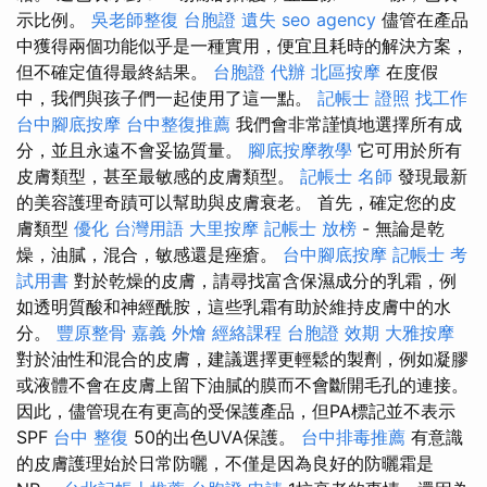
示比例。
吳老師整復
台胞證 遺失
seo agency
儘管在產品
中獲得兩個功能似乎是一種實用，便宜且耗時的解決方案，
但不確定值得最終結果。
台胞證 代辦
北區按摩
在度假
中，我們與孩子們一起使用了這一點。
記帳士 證照 找工作
台中腳底按摩
台中整復推薦
我們會非常謹慎地選擇所有成
分，並且永遠不會妥協質量。
腳底按摩教學
它可用於所有
皮膚類型，甚至最敏感的皮膚類型。
記帳士 名師
發現最新
的美容護理奇蹟可以幫助與皮膚衰老。 首先，確定您的皮
膚類型
優化 台灣用語
大里按摩
記帳士 放榜
- 無論是乾
燥，油膩，混合，敏感還是痤瘡。
台中腳底按摩
記帳士 考
試用書
對於乾燥的皮膚，請尋找富含保濕成分的乳霜，例
如透明質酸和神經酰胺，這些乳霜有助於維持皮膚中的水
分。
豐原整骨
嘉義 外燴
經絡課程
台胞證 效期
大雅按摩
對於油性和混合的皮膚，建議選擇更輕鬆的製劑，例如凝膠
或液體不會在皮膚上留下油膩的膜而不會斷開毛孔的連接。
因此，儘管現在有更高的受保護產品，但PA標記並不表示
SPF
台中 整復
50的出色UVA保護。
台中排毒推薦
有意識
的皮膚護理始於日常防曬，不僅是因為良好的防曬霜是