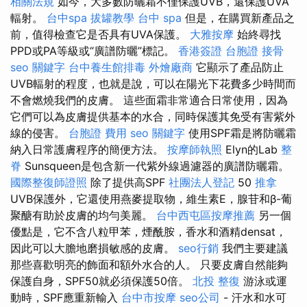
相關法規
如今，大多數防曬霜不僅保護UVB，還保護UVA
輻射。
台中spa
拔罐教學
台中 spa
但是，在購買新產品之
前，值得檢查它是否具有UVA保護。
大雅按摩
始終尋找
PPD或PA等級或“廣譜防曬”標記。
香港簽證 台胞證
接骨
seo 關鍵字
台中養生館排毒
外燴廠商
它顯示了產品防止
UVB輻射的程度，也就是說，可以在陽光下花費多少時間而
不會燃燒我們的皮膚。 這些面霜非常適合日常使用，因為
它們可以為皮膚提供基本的水合，同時保護其免受有害紫外
線的侵害。
台胞證 費用
seo 關鍵字
使用SPF霜是將防曬霜
納入日常護膚程序的簡便方法。
按摩師執照
Elyn的Lab
整
脊
Sunsqueen是包含新一代紫外線過濾器的廣譜防曬霜。
國際整復師證照
除了提供高SPF
社團法人登記
50
推拿
UVB保護外，它還使用燕麥提取物，維生素E，腺苷和β-葡
聚醣有助於皮膚的均勻美麗。
台中西屯區按摩推薦
另一個
優點是，它不含八粒甲苯，煙酰胺，香水和酒精densat，
因此可以大膽地磨損敏感的皮膚。
seo行銷
我們主要建議
那些喜歡明亮的飾面和額外水合的人。 只要皮膚自然能夠
保護自身，SPF50就必須保護50倍。
北投 整復
游泳或運
動時，SPF應重新輸入
台中市按摩
seo公司
- 汗水和水可