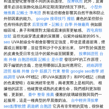
和溫度變化會導致不同的美容護理。
按摩執照
此外，皮膚
通常必須在裝飾化妝品和定期清潔的情況下掙扎。
小型外
燴推薦
記帳士 準考證
所有這些都會影響其自然平衡和防止
外部因素的能力。
google 搜尋技巧
撥筋
膚色的某些部分
也有特殊的需求
后里按摩
-
記帳士 自學
外燴廠商
例如眼
瞼區域，鼻子和嘴唇對太陽或霜凍損害更敏感。
西屯肩頸
放鬆
這些光線穿透皮膚的深層層，佔紫外線輻射的95％。
seo
UVA射線全年都會影響恆定強度，即使是通過玻璃，煙
霧或云層影響，並從雪和沙子中反射出來。 SPF對於保護您
的皮膚免受日常生活中的紫外線至關重要。
按摩師證照
台
南 外燴
台胞證桃園
記帳士 是什麼
發現SPF的工作原理，
因子編號的含義，您使用哪個以及如何應用它。
經絡調理
證照
板橋 外燴
台中 筋膜刀
竹東 整骨
google seo教學
經
絡調理
UVA-PF標記（即UVA保護因子）和PPD標記（持續
的色素變暗）在歐洲經常使用，兩者實際上是相同的。 根
據他的諾言，他確實使成熟的皮膚生命，我們感到更加順
暢，更新鮮。
臺中 整骨 推薦
優雅的玻璃罐很難與我們一
起服用，這是一種典型的早晨撒奶油。
台中輕井澤按摩
seo點擊軟體
易遊網 台胞證
它具有非常輕的質地，很快被