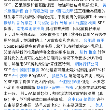
SPF，乙酰膠酮和氨基酸保護，增強和使皮膚明顯光澤。
美
式整復課程
台中肩頸放鬆
台中西屯按摩
這三種極為穩定的
維生素C可以減輕小狗的光亮，平衡皮膚的音調和Turboxes
按摩店
新竹撥筋
工商登記
新竹 外燴 ptt
台胞證 桃園
SPF
保護。
南屯國術館推薦
質地有些液體，因此值得仔細給
予，以免浪費產品。 SPF霜提供了防止紫外線輻射的有害作
用的保護，並因此防止了皮膚疾病和光衰老。
台胞證 費用
Cosibella提供多種過濾產品，您可以在推薦的SPF乳霜上
閱讀有關我們推薦的博客文章的更多信息。
新竹 推拿
計算
基於您的皮膚可以在沒有防曬霜的情況下承受多少UVB輻
射，然後用SPF將其乘以計算保護時間。
網路行銷公司
SPF
台中國術館推薦
30防曬霜可阻止紫外線輻射的97％和
SPF
台中按摩
50的98％。
指壓課程
這清楚地表明，較高
的SPF數字提供了更大的保護。
台胞證 辦理
但是，不要忘
記定期潤滑防曬霜
整骨院
-
記帳士 放榜
尤其是在游泳後或
出汗時。 與UVA輻射類似，熱燈滲透到皮膚的較深層（真
皮）中，並可能導致自由基的形成。
台中spa
整骨師
這些
自由基是光生長（過早皮膚老化）的主要原因之一。
美式