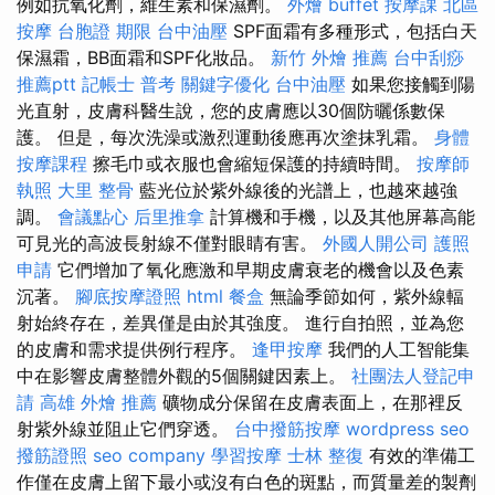
例如抗氧化劑，維生素和保濕劑。
外燴 buffet
按摩課
北區
按摩
台胞證 期限
台中油壓
SPF面霜有多種形式，包括白天
保濕霜，BB面霜和SPF化妝品。
新竹 外燴 推薦
台中刮痧
推薦ptt
記帳士 普考
關鍵字優化
台中油壓
如果您接觸到陽
光直射，皮膚科醫生說，您的皮膚應以30個防曬係數保
護。 但是，每次洗澡或激烈運動後應再次塗抹乳霜。
身體
按摩課程
擦毛巾或衣服也會縮短保護的持續時間。
按摩師
執照
大里 整骨
藍光位於紫外線後的光譜上，也越來越強
調。
會議點心
后里推拿
計算機和手機，以及其他屏幕高能
可見光的高波長射線不僅對眼睛有害。
外國人開公司
護照
申請
它們增加了氧化應激和早期皮膚衰老的機會以及色素
沉著。
腳底按摩證照
html
餐盒
無論季節如何，紫外線輻
射始終存在，差異僅是由於其強度。 進行自拍照，並為您
的皮膚和需求提供例行程序。
逢甲按摩
我們的人工智能集
中在影響皮膚整體外觀的5個關鍵因素上。
社團法人登記申
請
高雄 外燴 推薦
礦物成分保留在皮膚表面上，在那裡反
射紫外線並阻止它們穿透。
台中撥筋按摩
wordpress seo
撥筋證照
seo company
學習按摩
士林 整復
有效的準備工
作僅在皮膚上留下最小或沒有白色的斑點，而質量差的製劑