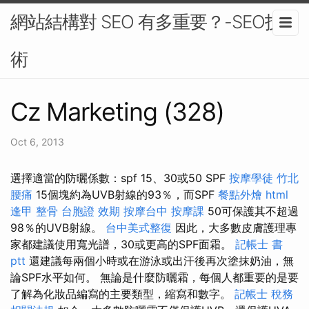
網站結構對 SEO 有多重要？-SEO技
術
Cz Marketing (328)
Oct 6, 2013
選擇適當的防曬係數：spf 15、30或50 SPF
按摩學徒
竹北
腰痛
15個塊約為UVB射線的93％，而SPF
餐點外燴
html
逢甲 整骨
台胞證 效期
按摩台中
按摩課
50可保護其不超過
98％的UVB射線。
台中美式整復
因此，大多數皮膚護理專
家都建議使用寬光譜，30或更高的SPF面霜。
記帳士 書
ptt
還建議每兩個小時或在游泳或出汗後再次塗抹奶油，無
論SPF水平如何。 無論是什麼防曬霜，每個人都重要的是要
了解為化妝品編寫的主要類型，縮寫和數字。
記帳士 稅務