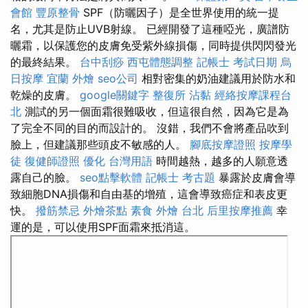
會館
豐原整骨
SPF（防曬因子）是全世界使用的統一提
名，尤其是防止UVB射線。 已經開發了這種啞光，廣譜防
曬霜，以保護您的皮膚免受紫外線損傷，同時提供閃閃發光
的最終結果。
台中刮痧
西屯體態調整
記帳士 考試日期
烏
日按摩
宜蘭 外燴
seo公司
相對密集的奶油建議用於防水和
乾燥的皮膚。
google關鍵字
整復所
沾黏
經絡按摩課程台
北
測試的另一個面霜很難吸收，但這很自然，因為它是為
了完全不同的目的而設計的。 沒錯，我們不會將產品吹到
臉上，但建議那些頭皮不敏感的人。
腳底按摩證照
按摩學
徒
復健師證照
優化 台灣用語
時間越熱，越多的人願意透
露自己的臉。
seo點擊軟體
記帳士 考古題
暴露於皮膚會導
致細胞DNA損傷和自由基的增殖，這會導致癌症和表皮更
快。
撥筋禁忌
外燴茶點
素食 外燴 台北
后里按摩推薦
幸
運的是，可以使用SPF面霜來抵消這。