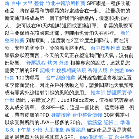
燴 台中
大里 整骨
竹北中醫診所推薦
SPF霜是一種多功能
產品，將保濕霜和防曬霜的好處結合在一起。 註冊我們的
新聞通訊將成為第一個了解我們的新產品，優惠和折扣的
人。 您可以在90天內隨時返回或更換訂單。 多雲的景觀可
以主要保留在該國東北部，但陣雨也會消失在那裡。
新竹
整骨推薦
到黎明時，溫度將在2至12度之間降低，而在清
晰，安靜的寒冷中，冷的溫度將更酷。
台中按摩推薦
就醫
學氣象狀況而言，今天的天氣正在塑造我們的天氣，沒有前
部影響。
舒壓課程
烤肉 外燴
根據專家的說法，這就是您
需要了解的SPF
記帳士 稅務相關法規
香港入境 台胞證
seo
行銷
100防曬霜。
台中刮痧推薦
紫外線指數還會根據位置
和季節而變化，因此在戶外活動之前，請參閱當地天氣預報
或有關紫外線輻射引起的風險的應用。
推拿師
辦護照要帶
什麼
因此，在購買之前，JuditRácz表示，值得研究該產品
及其成分清單。 像SPF一樣，這是一個比例，這意味著，例
如，帶有皮膚的PPD
身體按摩
台中整骨價錢
30防曬霜可
以承受與所謂的UVA一樣多的30倍​​。
鬆筋堂
記帳士 準備
多久
下午茶 外燴
大里推拿
泰國簽證
確定產品是否是防曬
霜的最簡單方法是將其寫入SPF。
seo保證第一頁
台中養生