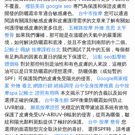
不覆蓋。
撥筋美容
google seo
專門為保護和保證皮膚而
開發的防曬霜非常適合敏感膚色。
台中市按摩
您可以通過
閱讀有關識別敏感皮膚和皮膚護理需求的文章來了解有關如
何護理敏感皮膚的更多信息。
五權路按摩
外燴 意思
太平
整骨
如果我們彌補，那可能是在溫暖的天氣中的嚴重困
境，如何解決防曬霜和底漆，並且不會流到南部的十二個。
記帳士 職缺
按摩課程台北
我們測試了其中的五個，每個都
有足夠高的因素在夏日的陽光下保護它。
沾黏
seo點擊軟
體價格
對於那些特別是油性和有色皮膚的人來說，這種奶
油可以是日常防曬霜的理想選擇。 防曬係數（或短暫的
SPF）可保護我們的皮膚免受陽光的侵害。
Google商家檔
案
外燴 臺北
網路行銷
經絡調理
台中全身按摩推薦
台中按
摩spa
記帳士 證照有用嗎
本文揭示了SPF的含義以及如何
選擇正確的保護。
台中養生館
SPF衡量防曬霜如何防止
UVB射線。
腳底按摩證照
光穩定的寬帶濾波器系統有效地
保護了皮膚免受UV-A和UV-B輻射的侵害，從而為曬傷，皺
紋和陽光顏料斑點提供了極好的保護。
台中 按摩 整骨
您
選擇的面霜類型完全取決於您的喜好。 選擇SPF時，請考慮