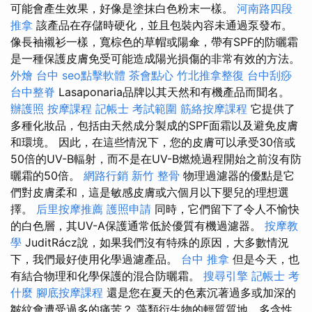
可能會產生效果，好像是塗抹白色粉末一樣。
河南路四段
推拿
該產品在存儲時硬化，並且包裝內容未通過泵發布。
像長袖襯衫一樣，寬棕色的草帽或陽傘，帶有SPF的防曬霜
是一種保護皮膚免受可能造成陽光損傷的非常有效的方法。
外燴 台中
seo點擊軟體
茶會點心
竹北推拿整復
台中刮痧
台中整脊
Lasaponaria品牌以其天然和有機產品而聞名。
辦護照
按摩課程
記帳士 考試範圍
筋絡按摩課程
它提供了
多種化妝品，包括由天然成分製成的SPF面霜以及避免皮膚
和環境。 因此，在這些情況下，您的皮膚可以承受30倍或
50倍的UV-B輻射，而不是在UV-B燃燒過程開始之前沒有防
曬霜的50倍。
網路行銷
新竹 整骨
物理過濾器的優點是它
們對皮膚柔和，這是敏感皮膚或六個月以下嬰兒的理想選
擇。
后里按摩推薦
護照申請
同時，它們留下了令人不愉快
的白色層，其UV-A保護通常低於優質有機過濾器。
按摩教
學
JuditRácz說，如果我們沒有特殊的原因，大多數情況
下，我們最好使用化學過濾產品。
台中 推拿
但是今天，也
有結合物理和化學保護的混合防曬霜。
搜尋引擎
記帳士 考
什麼
腳底按摩課程
還是您在夏天的色素沉著過多或加深的
皺紋會遭受過多的痛苦？ 藻類衍生物的輕質質地，多含性