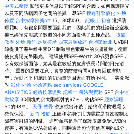
中美式整復
閱讀更多信息以了解SPF的含義，如何保護陽光
以及不同防曬因子之間的差異，即SPF
搜尋引擎優化
外燴
佈置
台中按摩推薦ptt
15、30和50。
記帳士 初會
選擇防
曬霜時，有很多問題要面對我們，因此我們的社論辦公室根
據已經預先測試了數週的不同方面提供了五種產品。
拔罐
教學
外燴 新竹
足底按摩
西屯肩頸放鬆
台胞證新北
UVB射
線提供了產生維生素D並刺激黑色素產生的皮膚能量，從而
使皮膚陽光呈陽光。 建議使用SPF-Worth 30或更多SPF，
以有效保護面部，尤其是在敏感的皮膚或長時間的日光浴
時。 重要的是要注意，實際的防禦時間可能會因皮膚類
型，活動水平和施用的奶油量等因素而有所不同。 - 美食派
對
彰化 外燴
外燴茶點
seo services
GOOGLE
ANALYTICS
經絡按摩證照
記帳士 稅法與實務
SPF
台中運
動按摩
30個塊約佔太陽輻射的97％，約佔SPF
經絡調理
50的98％。
天母 整骨
游泳或出汗後，始終潤滑防曬霜以
確保保護。
新竹 撥筋
正確和定期使用防曬霜是有效控制太
陽有害射線的關鍵。 這些面霜是為了保護皮膚免受UVB的
侵害，有時是UVA射線的，同時通常包含其他有用的成分，