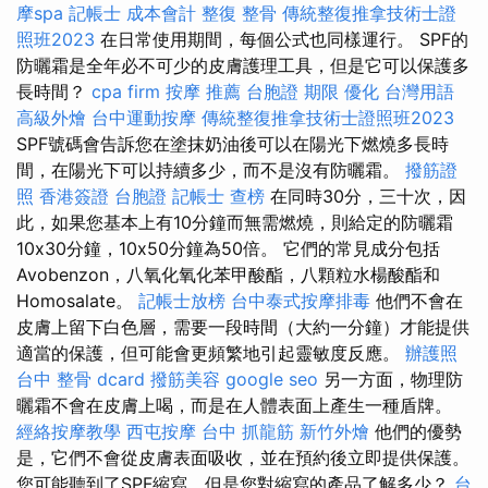
摩spa
記帳士 成本會計
整復 整骨
傳統整復推拿技術士證
照班2023
在日常使用期間，每個公式也同樣運行。 SPF的
防曬霜是全年必不可少的皮膚護理工具，但是它可以保護多
長時間？
cpa firm
按摩 推薦
台胞證 期限
優化 台灣用語
高級外燴
台中運動按摩
傳統整復推拿技術士證照班2023
SPF號碼會告訴您在塗抹奶油後可以在陽光下燃燒多長時
間，在陽光下可以持續多少，而不是沒有防曬霜。
撥筋證
照
香港簽證 台胞證
記帳士 查榜
在同時30分，三十次，因
此，如果您基本上有10分鐘而無需燃燒，則給定的防曬霜
10x30分鐘，10x50分鐘為50倍。 它們的常見成分包括
Avobenzon，八氧化氧化苯甲酸酯，八顆粒水楊酸酯和
Homosalate。
記帳士放榜
台中泰式按摩排毒
他們不會在
皮膚上留下白色層，需要一段時間（大約一分鐘）才能提供
適當的保護，但可能會更頻繁地引起靈敏度反應。
辦護照
台中 整骨 dcard
撥筋美容
google seo
另一方面，物理防
曬霜不會在皮膚上喝，而是在人體表面上產生一種盾牌。
經絡按摩教學
西屯按摩
台中 抓龍筋
新竹外燴
他們的優勢
是，它們不會從皮膚表面吸收，並在預約後立即提供保護。
您可能聽到了SPF縮寫，但是您對縮寫的產品了解多少？
台