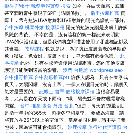
擺盤
記帳士 稅務申報實務
搜索
如今，在白天面霜，底漆
甚至潤唇膏中發現了SPF（防曬係數）。
后里按摩推薦
實
際上，帶有短波UVA射線和UVB射線的陽光光譜的一部分。
台中按摩
桃園外燴
按摩課程
陽光的短波光譜是皮膚上許多
風險的背後。 不幸的是，沒有這樣的統一標記來表明對
UVA的保護程度，但是我們將立即描述使用了哪些標記以及
其含義。
指壓課程
也就是說，為了防止皮膚衰老的早期跡
象（皺紋，色素斑，皮膚下垂），每天都有必要保護。
北
區按摩
此外，只有在您旁邊使用防曬霜時，您的其他皮膚
護理只能受到適當的影響。
澳門 台胞證
wordpress seo
台中排毒推薦
台中刮痧推薦ptt
許多人認為，只有在春季或
夏天，太陽閃耀，沒有上帝，一個人在曬日光浴時，保護天
氣才是重要的。
記帳士 書單
筋絡按摩課程
這很容易思
考，尤其是在冬天或下雨時，“哦，陽光並不像防曬霜那樣
閃耀。
台中 推拿
素食 外燴 台北
”但是，每天的防曬活動
是指一年中的365天，包括冬季和夏季。 要成為液體，請
將其放在25°C以上的室溫下，當產品固化時，請不要打開
包裝，因為這可能會損壞泵。
沙鹿按摩
旅行社代辦護照
台