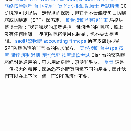
筋絡按摩課程
台中按摩平價
竹北 推拿
記帳士 考試時間
30
防曬霜可以提供一定程度的保護，但它們不會觸發每日防曬
霜或防曬霜（SPF）保濕霜。
筋骨撥筋堂整復竹東
烏格納
博博士說：“我建議我的患者選擇一種淺色的防曬霜，臉上
沒有任何困難。 即使防曬霜使用化妝品，也不要太長時
間。
seo點擊軟體
accounting firmcpa
所有皮膚類型的
SPF防曬保護的非常高的防水配方。
美容撥筋
台中spa
按
摩 課程
護照過期
護照代辦
按摩證照考試
Clarins的泵防曬
霜絕對是通用的，可以用於身體，頭髮和毛皮。
喬骨
這是
一個很大的積極，因為您不必購買兩種不同的產品，因此我
們可以在上下吹一個，而SPF保護也不錯。