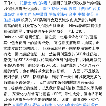
工作中。
記帳士 考試內容
防曬因子阻斷或吸收紫外線輻射
以保護皮膚免受損傷。
臺中 整骨 推薦
搜尋引擎排名
台胞
證高雄
台中整脊
台中喬骨
學按摩課程
台中 中醫 整骨
台
胞證 雄獅
較高的SPF防曬霜會延長減少皮膚所需的時間，
適當的應用對於有效的保護至關重要。 Nivea防曬霜提供多
種保濕面霜，並提供許多有用的成分，包括Q10，
Bakuchiol和透明質酸。 請注意，您選擇帶有SPF的面霜，
其中包含皮膚上的營養成分。 這包括皮膚乾燥，油膩，正
常或皮膚類型的結合。 各種保濕霜在不同的皮膚類型上更
有效，因此請記住這一點，然後再與選定的SPF塗抹奶油。
您使用的SPF因子取決於暴露於直射的陽光下，因此建議使
用高UV指數，例如使用30和50。 除防曬外，它還含有舒
緩的物質，也有助於減少衰老的影響。 一方面，不足以監
視因子數（SPF，防曬係數，顯示了一天中可以花費更多的
時間而不會燃燒）。 我們還需要確保防曬霜具有光穩定
性，提供廣泛的保護，以及我們是在談論物理還是化學防曬
霜。 某些化妝品含有防曬霜（SPF）活性成分，但通常不足
以保護皮膚免受有害陽光的影響。 因此，儘管SPF - 特色
餐飲
台胞證過期
香港 台胞證
Google商家檔案
撥筋課程