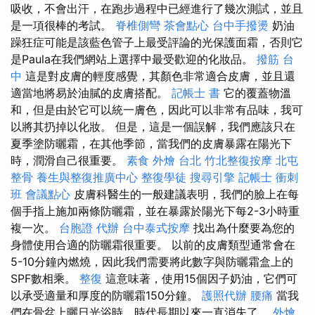
吸收，不會出汗，在跑步過程中已經進行了幾次測試，並且
是一項很棒的考試。
脊椎側彎
茶會點心
台中手撥燙
奶油
躁狂症可能是該藍色管子上最受評論的光保護面霜，否則它
是Paula在我們網站上選擇中最受歡迎的化妝品。
撥筋 台
中
這是對皮膚的輕度感覺，其顏色非常適合皮膚，並且還
適當地將易於油膩的皮膚搭配。
記帳士 書
它的覆蓋物溫
和，但是由於它可以統一膚色，因此可以非常有品味，我可
以將其扔掉以化妝。 但是，這是一個誤解，我們應該只在
夏季塗防曬霜，在其他季節，當我們的皮膚暴露在陽光下
時，潤滑自己很重要。
素食 外燴 台北
竹北整復按摩
北屯
整骨
養生與整復推廣中心
整復學徒
搜尋引擎
記帳士 衝刺
班
會議點心
皮膚科醫生的一般建議表明，我們的臉上在每
個手指上施加兩條防曬霜，並在暴露於陽光下每2-3小時重
複一次。
台胞證 代辦
台中泰式按摩
找出為什麼要為您的
身體使用合適的防曬霜很重要。 以前的皮膚類型通常會在
5-10分鐘內燃燒，因此我們需要將此數字與防曬霜盒上的
SPF數相乘。
整復
這意味著，使用15個因子奶油，它們可
以承受適量和厚度的防曬霜150分鐘。
護照代辦
腰痛
當我
們在骨盆上曬日光浴時，時代長期以來一直消失了。
外燴