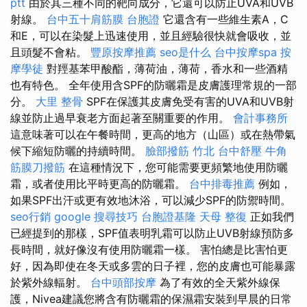
ptt
由於其三種不同的靶向成分，它還可以防止UVA和UVB
射線。
台中五十肩筋膜
台胞證
它還含有一些維生素A，C
和E，可以在染髮上迅速使用，並且經驗很快就會吸收，並
且頭髮不會粘。
豐原按摩推薦
seo是什么
台中按摩spa
按
摩學徒
對羥基苯甲酸酯，薄荷油，薄荷，香水和一些酒精
也有特色。 全年使用含SPF的防曬霜是皮膚護理常規的一部
分。
大里 整骨
SPF在保護其皮膚免受有害的UVA和UVB射
線並防止過早衰老方面起著至關重要的作用。
會計事務所
這意味著可以在午餐時間，更高的地方（山區）或在熱帶氣
候下縮短防曬的持續時間。
臉部撥筋 竹北
台中舒壓
牛角
筋膜刀撥筋
在這種情況下，您可能需要更頻繁地使用防曬
霜，或者使用比平時更高的防曬霜。
台中排毒推薦
例如，
如果SPF出汗或更有效地沐浴，可以減少SPF的防禦時間。
seo行銷
google 搜尋技巧
台胞證基隆
天母 整復
正如我們
已經提到的那樣，SPF值表明乳霜可以防止UVB射線預防多
長時間，就好像沒有使用防曬霜一樣。 害怕總是比害怕更
好，因為即使在冬天或多雲的日子裡，您的皮膚也可能暴露
於紫外線輻射。
台中頭部按摩
為了有效的全天紫外線保
護，Nivea建議您將含有防曬霜的保濕霜安裝到早晨的日常