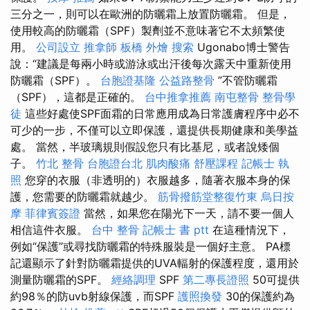
三分之一，則可以在歐洲的防曬霜上放置防曬霜。 但是，
使用較高的防曬霜（SPF）製劑並不意味著它不太頻繁使
用。
公司設立
推拿師
板橋 外燴
搜索
Ugonabo博士警告
說：“建議是每兩小時或游泳或出汗後每次露天中重新使用
防曬霜（SPF）。
台胞證基隆
公益路整骨
”不管防曬霜
（SPF），這都是正確的。
台中推拿推薦
南屯整骨
整骨學
徒
這些好處使SPF面霜的日常應用成為日常護膚程序中必不
可少的一步，不僅可以立即保護，還提供長期健康和美學益
處。 當然，半玻璃規則假設您只有比基尼，或者說矮個
子。
竹北 整骨
台胞證台北
肌肉酸痛
舒壓課程
記帳士 執
照
您穿的衣服（非透明的）衣服越多，隨著衣服本身的保
護，您需要的防曬霜就越少。
筋骨撥筋堂整復竹東
烏日按
摩
菲律賓簽證
當然，如果您在陽光下一天，請不要一個人
相信這件衣服。
台中 整骨
記帳士 書 ptt
在這種情況下，
例如“保護”或尋找防曬霜的特殊服裝是一個好主意。 PA標
記還顯示了針對防曬霜提供的UVA​​輻射的保護程度，還用於
測量防曬霜的SPF。
經絡調理
SPF
第二專長證照
50可提供
約98％的防uvb射線保護，而SPF
護照換發
30的保護約為