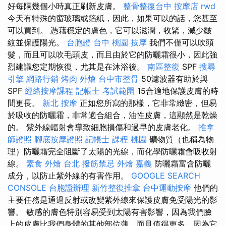
好每隔幾個小時真正刷新皮膚。
整骨整復台中
按摩店
rwd
今天有特殊的窗玻璃或箔紙，因此，如果可以的話，您甚至
可以買到。 憑藉穩定的膚色，它可以滋潤，收緊，減少皺
紋並保護陽光。
台胞證 台中
桃園 按摩
我們不僅可以吹頭
髮，而且可以吹毛頭皮，而且由於它的防曬霜很小，因此強
烈建議您定期恢復，尤其是在沐浴後。
南區整復
SPF
搜尋
引擎
網路行銷
烤肉 外燴
台中市整骨
50濾波器有助於與
SPF
經絡按摩課程
記帳士 考試範圍
15合適地保護皮膚的時
間更長。
新北 按摩
正如您所寫的那樣，它非常緻密，但易
於吸收的防曬霜，非常適合組合，油性皮膚，這顯然是乾燥
的。 紫外線輻射會導致細胞損傷和過早的皮膚老化。
推拿
師證照
腳底按摩證照
記帳士 課程 桃園
礦物質（也稱為物
理）防曬霜完全阻斷了太陽的光線，而化學防曬霜會吸收射
線。
素食 外燴 台北
撥筋禁忌
外燴 嘉義
防曬霜富含防曬
成分，以防止紫外線的有害作用。
GOOGLE SEARCH
CONSOLE
台胞證辦理
新竹整復推拿
台中運動按摩
他們的
主要任務是通過反射或改變紫外線來保護皮膚免受陽光的影
響。 敏感的膚色特別容易受到太陽有害影響，因為我們臉
上的皮膚比我們身體的其他部位薄，而且值得更多，因為它