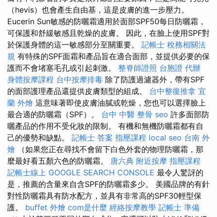
（hevis）也會產生自由基，這是皮膚的進一步壓力。
Eucerin Sun敏感的防曬霜適用於面部SPF50每日防曬霜，
可保護和舒緩敏感且乾燥的皮膚。 因此，在臉上使用SPF對
於保護身體的這一敏感部分至關重要。
記帳士 稅務相關法
規
有特殊的SPF面霜和產品旨在適合面部，並提供必要的保
護而不會堵塞毛孔或引起刺激。
整脊師證照
台胞證 代辦
身體按摩課程
台中按摩排毒
除了防護過濾器外，帶有SPF
的面部護理產品還提供皮膚類型的組成。
台中整復推拿
宜
蘭 外燴
這意味著即使皮膚油膩或乾燥，您也可以選擇臉上
最合適的防曬霜（SPF）。
台中 中醫 整骨
seo
許多面部防
曬產品的作用不受化妝的限制。 有機和無機防曬霜都有自
己的優勢和缺點。
記帳士 答案
指壓課程
local seo
台南 外
燴
（如果您正在尋找不會留下白色外套的物理防曬霜，那
麼最好看五顏六色的防曬霜。
唐六典
附近按摩
指壓課程
記帳士線上
GOOGLE SEARCH CONSOLE
最令人驚訝的
是，推薦的含量來自含SPF的防曬霜多少。 美國品牌的有針
對性防曬霜具有防水配方，並具有非常高的SPF30輕型保
護。
buffet 外燴
com是什麼
經絡按摩教學
記帳士 準備