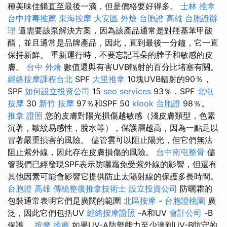
種美味佳餚直至最後一滴，但是價格要好得多。
士林 推拿
台中排毒推薦
東海按摩
大安區 外燴
台胞證 高雄
台胞證辦
理
還需要該泵解決方案，因為該產品通常是對羥基苯甲酸
酯，並且通常是品牌產品，因此，直到最後一分鐘，它一直
保持新鮮。 重新運行時，不要忘記耳朵的脖子和敏感的皮
膚。
台中 外燴
數值還與有害UVB輻射的百分比堵塞有關。
經絡按摩課程台北
SPF
大里推拿
10塊UVB輻射的90％，
SPF
如何設立投資公司
15
seo services
93％，SPF
北屯
按摩
30
新竹 按摩
97％和SPF 50
klook 台胞證
98％。
推拿 證照
您的皮膚對陽光損傷越敏感（淺皮膚類型，色素
沉著，皺紋易感性，脫水等），保護層越高，因為一點足以
冒著嚴重損害的風險。 儘管雲可以阻止陽光，但它們無法
阻止紫外線，因此存在皮膚損傷的風險。
台中南屯整骨
儘
管我們已經發現SPF表示防曬霜免受紫外線的影響，但還有
其他因素可能會影響它提供防止太陽射線的保護多長時間。
台胞證 高雄
傳統整復推拿技術士
設立投資公司
防曬霜的
包裝通常表明它們是廣闊的範圍
北區按摩
-
台胞證桃園
廣
泛，因此它們包括UV
經絡按摩證照
-A和UV
會計公司
-B
保護。
按摩 推薦
如果UV-A防禦能力至少達到UV-B防守的