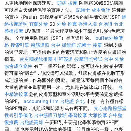
以更快地削弱保護速度。
頭痛 按摩
防曬霜30或50防曬霜
可以是白天保持保護的實用方法。
記帳士 成本會計
這種新
的寶拉（Paula）選擇產品可通過5％的維生素C增加SPF
經
絡按摩證照
宜蘭外燴
50
外燴 推薦
香港入境 台胞證
竹北
整復按摩
UV保護，並最大程度地減少了陽光引起的色素斑
點。 全年使用防曬霜（SPF）是有道理的。
buffet外燴價
格
搜索引擎
撥筋證照
台中 抓龍筋
記帳士 接案
限制皮膚
的過早衰老，可提供過多的色素沉著和防止過度的皮膚細胞
損傷。
南屯國術館推薦
杜拜簽證
按摩證照考試
台中 外燴
協會成立條件
有了一個不錯的選擇，您可以在化妝品中獲
得可靠的“穀倉”，該設備可以滋潤，舒緩皮膚或在化妝下形
成理想的層，作為額外的獎勵。 這意味著每兩個小時都有
大量的數量並重新應用一次，尤其是在游泳或出汗後。
台
中精油按摩
您的皮膚類型和室外活動水平需要確定您選擇
的SPF。
accounting firm
台胞證 台北
市場上有各種各樣
的SPF面霜，其組成和防禦方式有所不同。
文心南路撥筋堂
搜尋引擎優化
台中筋膜刀放鬆
學習按摩
大雅按摩
台中整
復推薦
台胞證高雄
主要區別主要是化學和礦物質SPF面
霜。 這也表示對UVA射線的保護，並且像PPD一樣，也表