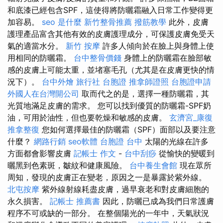
和底漆已經包含SPF，這使得將防曬霜融入日常工作變得更
加容易。
seo 是什麼
新竹整骨推薦
撥筋教學
此外，皮膚
護理產品富含其他有效的皮膚護理成分，可保護皮膚免受天
氣的適當水分。
新竹 按摩
許多人傾向於在臉上與身體上使
用相同的防曬霜。
台中整骨價錢
身體上的防曬霜在臉部敏
感的皮膚上可能太重，並堵塞毛孔（尤其是在皮膚更快的情
況下）。
台中外燴
旅行社 台胞證
推拿師證照
台胞證申請
外國人在台灣開公司
取而代之的是，選擇一種防曬霜，其
光質地滿足皮膚的需求。 您可以找到優質的防曬霜-SPF奶
油，可用於油性，但也要乾燥和敏感的皮膚。
玄濟宮_康復
推拿整復
您如何選擇最佳的防曬霜（SPF）面部以及要注意
什麼？
網路行銷
seo軟體
台胞證 台中
太陽的光線在許多
方面都會影響皮膚
記帳士 作文
-
台中刮痧
從愉快的變暖到
曬黑到色素斑，皺紋和健康風險。
台中養生會館
現在眾所
周知，發現的皮膚正在變老，原因之一是暴露於紫外線。
北屯按摩
紫外線射線耗盡皮膚，過早衰老和對皮膚細胞的
永久損害。
記帳士 推薦書
因此，防曬已成為我們日常護膚
程序不可或缺的一部分。 在整個陽光的一年中，天氣狀況