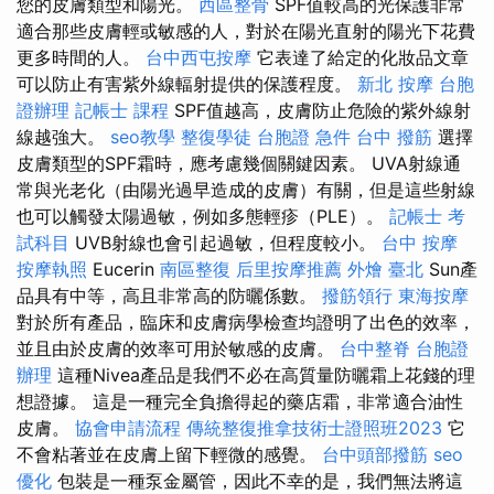
您的皮膚類型和陽光。
西區整骨
SPF值較高的光保護非常
適合那些皮膚輕或敏感的人，對於在陽光直射的陽光下花費
更多時間的人。
台中西屯按摩
它表達了給定的化妝品文章
可以防止有害紫外線輻射提供的保護程度。
新北 按摩
台胞
證辦理
記帳士 課程
SPF值越高，皮膚防止危險的紫外線射
線越強大。
seo教學
整復學徒
台胞證 急件
台中 撥筋
選擇
皮膚類型的SPF霜時，應考慮幾個關鍵因素。 UVA射線通
常與光老化（由陽光過早造成的皮膚）有關，但是這些射線
也可以觸發太陽過敏，例如多態輕疹（PLE）。
記帳士 考
試科目
UVB射線也會引起過敏，但程度較小。
台中 按摩
按摩執照
Eucerin
南區整復
后里按摩推薦
外燴 臺北
Sun產
品具有中等，高且非常高的防曬係數。
撥筋領行
東海按摩
對於所有產品，臨床和皮膚病學檢查均證明了出色的效率，
並且由於皮膚的效率可用於敏感的皮膚。
台中整脊
台胞證
辦理
這種Nivea產品是我們不必在高質量防曬霜上花錢的理
想證據。 這是一種完全負擔得起的藥店霜，非常適合油性
皮膚。
協會申請流程
傳統整復推拿技術士證照班2023
它
不會粘著並在皮膚上留下輕微的感覺。
台中頭部撥筋
seo
優化
包裝是一種泵金屬管，因此不幸的是，我們無法將這