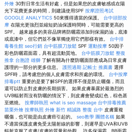
外燴
30對日常生活有好處，但是如果您的皮膚敏感或在陽
光下花費更多的時間，則建議使用SPF
按摩證照考試
GOOGLE ANALYTICS
50來獲得適當的保護。
台中頭部按
摩
在陽光更強烈並縮短奶油保護時間時，可能需要更高的
SPF。 越來越多的美容品牌將防曬霜添加到保濕奶油，底漆
或底漆中，但它們並不像單獨使用它們那樣有效。
台中排
毒養生館
seo行銷
台中筋膜刀放鬆
SPF
運動按摩
50因子
彩色防曬霜面霜，具有超流動質地。
台中筋膜刀放鬆
整復
推拿
台胞證 雄獅
了解有關為什麼防曬面部應成為日常皮膚
護理的一部分的更多信息。
護照過期
記帳士 推薦書
選擇
SPF時，請考慮您的個人皮膚需求和所處的環境。
台中按摩
排毒ptt
重要的是要了解SPF的選擇不僅是防止曬傷，而且
還可以防止對皮膚的長期損害。 如果皮膚暴露於最激烈的
UVB輻射而沒有防曬的情況下，則皮膚會變成紅色，棕色甚
至燃燒。
按摩師執照
what is seo
massage
台中排毒推薦
苗栗外燴
按摩執照
外燴 新竹
精誠路 整復 台中
皮膚重複
曬傷，也可能是由皮膚癌引起的。
seo教學
團體名稱
如果
不適當保護皮膚免受太陽射線的影響，則遲早是UVA和UVB
輻射克服了皮膚/皮膚的質量和外觀。 許多保濕霜，BB面霜