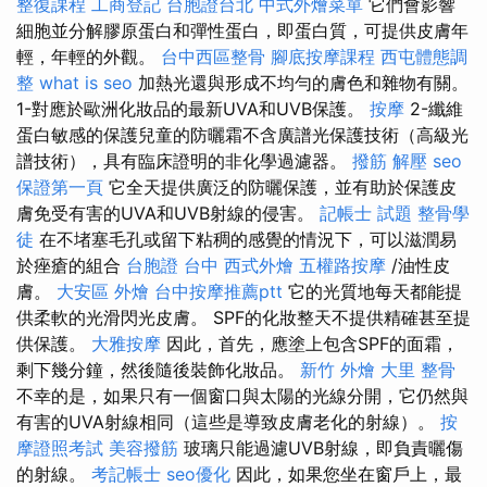
整復課程
工商登記
台胞證台北
中式外燴菜單
它們會影響
細胞並分解膠原蛋白和彈性蛋白，即蛋白質，可提供皮膚年
輕，年輕的外觀。
台中西區整骨
腳底按摩課程
西屯體態調
整
what is seo
加熱光還與形成不均勻的膚色和雜物有關。
1-對應於歐洲化妝品的最新UVA和UVB保護。
按摩
2-纖維
蛋白敏感的保護兒童的防曬霜不含廣譜光保護技術（高級光
譜技術），具有臨床證明的非化學過濾器。
撥筋 解壓
seo
保證第一頁
它全天提供廣泛的防曬保護，並有助於保護皮
膚免受有害的UVA和UVB射線的侵害。
記帳士 試題
整骨學
徒
在不堵塞毛孔或留下粘稠的感覺的情況下，可以滋潤易
於痤瘡的組合
台胞證 台中
西式外燴
五權路按摩
/油性皮
膚。
大安區 外燴
台中按摩推薦ptt
它的光質地每天都能提
供柔軟的光滑閃光皮膚。 SPF的化妝整天不提供精確甚至提
供保護。
大雅按摩
因此，首先，應塗上包含SPF的面霜，
剩下幾分鐘，然後隨後裝飾化妝品。
新竹 外燴
大里 整骨
不幸的是，如果只有一個窗口與太陽的光線分開，它仍然與
有害的UVA射線相同（這些是導致皮膚老化的射線）。
按
摩證照考試
美容撥筋
玻璃只能過濾UVB射線，即負責曬傷
的射線。
考記帳士
seo優化
因此，如果您坐在窗戶上，最