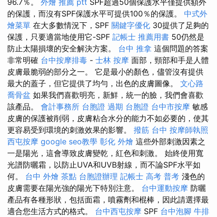
96.7％。
外燴 推薦 ptt
SPF超過50個保護水平僅提供額外
的保護，而沒有SPF保護水平可提供100％的保護。
中式外
燴菜單
在大多數情況下，SPF
關鍵字優化
30提供了足夠的
保護，只要適當地使用它-SPF
記帳士 推薦用書
50仍然是
防止太陽損壞的安全解決方案。
台中 推拿
這個問題的答案
非常明確
台中按摩排毒
-
士林 按摩
面部，頸部和手是人體
皮膚最脆弱的部分之一。 它是最小的顏色，儘管沒有提供
最大的蓋子，但它提供了均勻，出色的皮膚圖像。
文心路
喬骨盆
如果我們喜歡明亮，新鮮，統一的臉，我們會喜歡
該產品。
會計事務所
台胞證 過期
台胞證
台中市按摩
敏感
皮膚的保護被削弱，皮膚粘合水分的能力不如必要的，使其
更容易受到環境的刺激效果的影響。
撥筋 台中
按摩師執照
西屯按摩
google seo教學
彰化 外燴
這些外部刺激因素之
一是陽光，這會導致皮膚變乾，紅色和刺激。 始終使用寬
光譜防曬霜，以防止UVA和UVB射線，而不論SPF水平如
何。
台中 外燴 茶點
台胞證辦理
記帳士 高考 普考
淺色的
皮膚需要在陽光強的陽光下特別注意。
台中運動按摩
防曬
產品有各種形狀，包括面霜，噴霧劑和棍棒，因此請選擇最
適合您生活方式的格式。
台中西屯按摩
SPF
台中泡腳
牛排