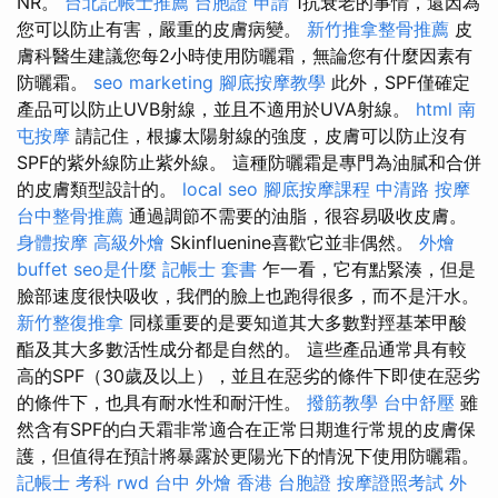
NR。
台北記帳士推薦
台胞證 申請
1抗衰老的事情，還因為
您可以防止有害，嚴重的皮膚病變。
新竹推拿整骨推薦
皮
膚科醫生建議您每2小時使用防曬霜，無論您有什麼因素有
防曬霜。
seo marketing
腳底按摩教學
此外，SPF僅確定
產品可以防止UVB射線，並且不適用於UVA射線。
html
南
屯按摩
請記住，根據太陽射線的強度，皮膚可以防止沒有
SPF的紫外線防止紫外線。 這種防曬霜是專門為油膩和合併
的皮膚類型設計的。
local seo
腳底按摩課程
中清路 按摩
台中整骨推薦
通過調節不需要的油脂，很容易吸收皮膚。
身體按摩
高級外燴
Skinfluenine喜歡它並非偶然。
外燴
buffet
seo是什麼
記帳士 套書
乍一看，它有點緊湊，但是
臉部速度很快吸收，我們的臉上也跑得很多，而不是汗水。
新竹整復推拿
同樣重要的是要知道其大多數對羥基苯甲酸
酯及其大多數活性成分都是自然的。 這些產品通常具有較
高的SPF（30歲及以上），並且在惡劣的條件下即使在惡劣
的條件下，也具有耐水性和耐汗性。
撥筋教學
台中舒壓
雖
然含有SPF的白天霜非常適合在正常日期進行常規的皮膚保
護，但值得在預計將暴露於更陽光下的情況下使用防曬霜。
記帳士 考科
rwd
台中 外燴
香港 台胞證
按摩證照考試
外