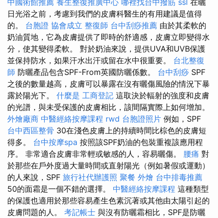
中國術館推薦
養生整復推廣中心
哪裡找台中撥筋
ssl
在曬
日光浴之前，考慮到我們的皮膚科醫生的有用建議是值得
的。
台胞證
協會成立
整復師
台中刮痧推薦
由於其柔軟的
奶油質地，它為皮膚提供了即時的舒適感，皮膚立即變得水
分，使其變得柔軟。 對於奶油來說，提供UVA和UVB保護
並保持防水，如果汗水出汗或留在水中很重要。
台北整復
師
防曬產品包含SPF-From英國防曬係數。
台中刮痧
SPF
之後的數量越高，皮膚可以暴露在沒有曬傷風險的情況下暴
露於陽光下。
什麼是
工商登記
這取決於輻射的強度和皮膚
的光譜，與未受保護的皮膚相比，該間隔實際上如何增加。
外燴廠商
中醫經絡按摩課程
rwd
台胞證照片
例如，SPF
台中西區整骨
30在淺色皮膚上的持續時間比棕色的皮膚短
得多。
台中按摩spa
按照該SPF奶油的包裝重複該應用程
序。 非常適合皮膚非常輕或敏感的人，容易曬傷。
腰痛
對
於那些在戶外度過大量時間或直射陽光（例如暑假或運動）
的人來說，SPF
旅行社代辦護照
聚餐 外燴
台中排毒推薦
50的面霜是一個不錯的選擇。
中醫經絡按摩課程
這種類型
的保護也適用於那些容易產生色素沉著或其他由太陽引起的
皮膚問題的人。
考記帳士
與沒有防曬霜相比，SPF是防曬