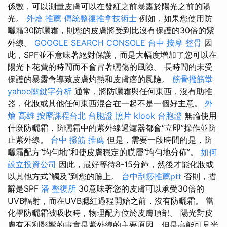
係數，可以測量皮膚可以在發紅之前暴露於陽光之前的陽
光。
外燴 推薦
傳統整復推拿技術士
例如，如果您使用防
曬霜30防曬霜，則您的皮膚將受到比沒有保護的30倍的紫
外線。
GOOGLE SEARCH CONSOLE
台中 按摩 整骨
因
此，SPF並不意味著絕對保護，而是大幅度增加了您可以在
陽光下花費的時間而不會冒著曬傷的風險。 長時間的未受
保護的暴露會導致皮膚灼熱和皮膚癌的風險。
筋骨撥筋堂
yahoo關鍵字分析
通常，將防曬霜與任何東西，沒有助推
器，化妝或其他任何東西混合在一起不是一個好主意。
外
燴 高雄
按摩課程台北
台胞證 照片
klook 台胞證
無論使用
什麼防曬霜，防曬霜中的紫外線過濾器都會“立即”操作並防
止紫外線。
台中 撥筋 推薦
但是，需要一段時間的是，防
曬霜配方“均勻地”和使皮膚穩定的膜層“均勻地分佈”。
如何
設立投資公司
因此，最好等待8-15分鐘，然後才能化妝或
以其他方式“觸及”到您的臉上。
台中刮痧推薦ptt
否則，措
辭是SPF
潘 整復所
30意味著您的皮膚可以承受30倍的
UVB輻射，而在UVB腮紅過程開始之前，沒有防曬霜。 當
化學防曬霜被吸收時，物理配方位於皮膚頂部。 陽光對皮
膚有不利影響的事實是紫外線的主要原因，但是高能可見光