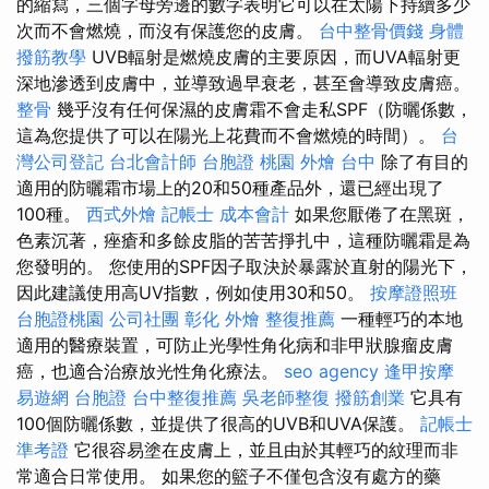
的縮寫，三個字母旁邊的數字表明它可以在太陽下持續多少
次而不會燃燒，而沒有保護您的皮膚。
台中整骨價錢
身體
撥筋教學
UVB輻射是燃燒皮膚的主要原因，而UVA輻射更
深地滲透到皮膚中，並導致過早衰老，甚至會導致皮膚癌。
整骨
幾乎沒有任何保濕的皮膚霜不會走私SPF（防曬係數，
這為您提供了可以在陽光上花費而不會燃燒的時間）。
台
灣公司登記
台北會計師
台胞證 桃園
外燴 台中
除了有目的
適用的防曬霜市場上的20和50種產品外，還已經出現了
100種。
西式外燴
記帳士 成本會計
如果您厭倦了在黑斑，
色素沉著，痤瘡和多餘皮脂的苦苦掙扎中，這種防曬霜是為
您發明的。 您使用的SPF因子取決於暴露於直射的陽光下，
因此建議使用高UV指數，例如使用30和50。
按摩證照班
台胞證桃園
公司社團
彰化 外燴
整復推薦
一種輕巧的本地
適用的醫療裝置，可防止光學性角化病和非甲狀腺瘤皮膚
癌，也適合治療放光性角化療法。
seo agency
逢甲按摩
易遊網 台胞證
台中整復推薦
吳老師整復
撥筋創業
它具有
100個防曬係數，並提供了很高的UVB和UVA保護。
記帳士
準考證
它很容易塗在皮膚上，並且由於其輕巧的紋理而非
常適合日常使用。 如果您的籃子不僅包含沒有處方的藥