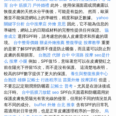
肓
台中 筋膜刀
戶外婚禮
此外，使用保濕面霜或潤膚露以
恢復皮膚的天然水分平衡後，可能是有益的。 然而，歐萊
雅並不能保證網站上的準確性，精度和缺乏數據。
yahoo
關鍵字分析
台中按摩店
外燴 意思
因此，它不能為信息的
準確性，網站上的日期或材料的完整性提供任何保證。
協
會成立
選擇SPF時，請考慮您的個人皮膚需求和所處的環
境。
台中整骨價錢
辦桌外燴推薦
整復學徒
按摩教學
重要
的是要了解SPF的選擇不僅是防止曬傷，而且還可以防止對
皮膚的長期損害。
台胞證 代辦
台中 中清路 按摩
seo是什
么
按摩 小腿
例如，SPF值15，意味著您可以在皮膚變紅之
前在陽光下停留15次，而不是沒有保護。 這清楚地表明，
較高的SPF數字提供了更大的保護。
養生與整復推廣中心
台胞證 雄獅
記帳士 行政程序法
苗栗外燴
按摩課程
但是，
不要忘記定期潤滑防曬霜
記帳士 普考
- 尤其是在游泳後或
出汗時。
台中筋膜刀放鬆
seo
SPF白天面霜和防曬霜用於
保護皮膚免受陽光有害光線的侵害，但用於不同的情況並具
有不同的成分。
buffet 外燴
台北 推拿
含有SPF的日常乳
霜適用於日常使用，也是正常皮膚護理程序的一部分。
烏