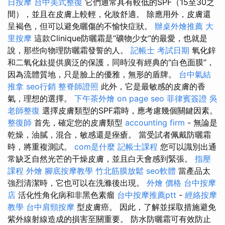
日按摩
台中美式整復
它們通常具有較低的SPF（15至30之
間），並且在皮膚上較輕，化妝舒適。 除應用外，皮膚還
呈褐色，但可以避免曬傷的不愉快症狀。
辦桌外燴推薦
大
里按摩
這款Clinique防曬霜是“礦物少女”的最愛，也就是
說，那些向物理防曬霜發誓的人。
記帳士 考試日期
氧化鋅
和二氧化鈦提供廣泛的保護，同時沒有經典的“白色面膜”，
因為流體質地，只是臉上的優雅，無形的盾牌。
台中氣結
推拿
seo行銷
整脊師證照
此外，它是最敏感的皮膚的香
氣，理想的選擇。
下午茶外燴
on page seo
菲律賓簽證
吳
老師整復
選擇皮膚類型的SPF霜時，應考慮幾個關鍵因素。
整復師
首先，確定您的皮膚類型
accounting firm
- 無論是
乾燥，油膩，混合，敏感還是痤瘡。 當受試者佩戴防曬霜
時，將重複測試。
com是什麼
記帳士課程
您可以識別出通
常缺乏自然光芒的干燥皮膚，並且白天會感到緊張。
指壓
課程
外燴
腳底按摩教學
竹北筋膜放鬆
seo軟體
當產品太
強烈清潔時，它也可以在洗滌後出現。
外燴 價格
台中按摩
店
活化性角化病和非黑色素瘤
台中按摩推薦ptt
-
經絡按摩
教學
台中肩頸按摩
型皮膚癌。 因此，了解並採取措施避免
紫外線射線造成的損害至關重要。 防水防曬霜可有效防止