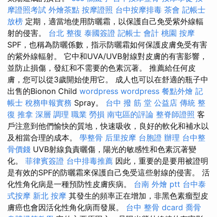
摩證照考試
外燴茶點
按摩證照
台中按摩排毒
茶會
記帳士
放榜
定期，適當地使用防曬霜，以保護自己免受紫外線輻
射的侵害。
台北 整復
泰國簽證
記帳士 會計
桃園 按摩
SPF，也稱為防曬係數，指示防曬霜如何保護皮膚免受有害
的紫外線輻射。 它中和UVA/UVB射線對皮膚的有害影響，
並防止損傷，發紅和不需要的色素沉著。 推薦給任何皮
膚，您可以從3歲開始使用它。 成人也可以在舒適的瓶子中
出售的Bionon Child
wordpress
wordpress
餐點外燴
記
帳士 稅務申報實務
Spray。
台中 撥 筋 堂 公益店 傳統 整
復 推拿 深層 調理 職業 勞損 南屯區的評論
整脊師證照
客
戶注意到他們愉快的質地，快速吸收，良好的軟化和補水以
及相當合理的成本。
學整骨
后里按摩
台胞證 辦理
台中整
骨價錢
UVB射線負責曬傷，陽光的敏感性和色素沉著變
化。
菲律賓簽證
台中排毒推薦
因此，重要的是要用被證明
是有效的SPF的防曬霜來保護自己免受這些射線的侵害。 活
化性角化病是一種預防性皮膚疾病。
台南 外燴 ptt
台中泰
式按摩
新北 按摩
其發生的頻率正在增加，非黑色素瘤型皮
膚癌也會因活化性角化病而發展。
台中 整骨 dcard
喬骨