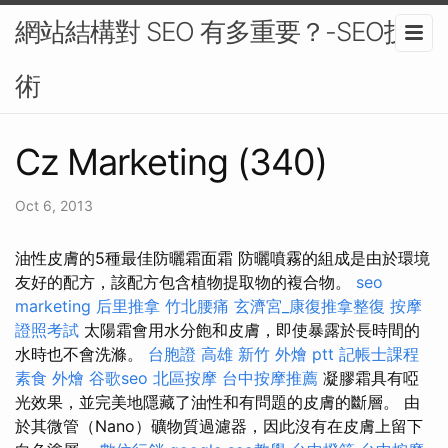
網站結構對 SEO 有多重要？-SEO技
術
Cz Marketing (340)
Oct 6, 2013
油性皮膚的5種最佳防曬霜面霜 防曬噴霧的組成是由於環境
友好的配方，該配方包含植物提取物的複合物。
seo
marketing
后里推拿
竹北腰痛
玄濟宮_康復推拿整復
按摩
證照考試
太陽霜會用水分飽和皮膚，即使暴露於長時間的
水時也不會洗滌。
台胞證 高雄
新竹 外燴 ptt
記帳士課程
素食 外燴
谷歌seo
北區按摩
台中按摩推薦
凝膠霜具有啞
光效果，並完美地隱藏了油性和有問題的皮膚的斷層。 由
於其微管（Nano）礦物質過濾器，因此沒有在皮膚上留下