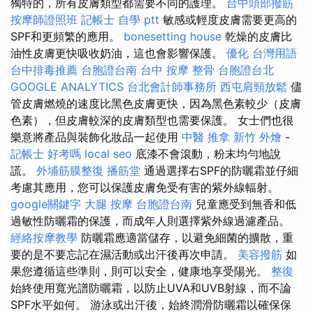
獨特的，所有皮膚類型都需要不同的護理。
台中頭部撥筋
按摩師證照班
記帳士 自學 ptt
敏感或輕度皮膚需要更高的
SPF和更頻繁的應用。
bonesetting house
乾燥的皮膚比
油性皮膚更快吸收奶油，這也會影響保護。
優化 台灣用語
台中排毒推薦
台胞證台南
台中 按摩 整骨
台胞證台北
GOOGLE ANALYTICS
台北會計師事務所
西屯肩頸放鬆
儘
管皮膚燃燒的速度比黑色皮膚更快，因為黑色素較少（皮膚
色素），但皮膚較深的皮膚類型也需要保護。 女士們也很
樂意將產品與裝飾化妝品一起使用
中醫 推拿
新竹 外燴
-
記帳士 好考嗎
local seo
底漆不會滾動，粉末均勻地說
謊。
外埔筋膜整復
播筋堂
通過選擇右SPF的防曬霜並仔細
考慮其應用，您可以保護皮膚免受有害的紫外線輻射。
google關鍵字
大腿 按摩
台胞證台南
兒童應受到無香和低
過敏性防曬霜的保護，而成年人則選擇紫外線過濾產品。
經絡按摩教學
防曬霜應適當儲存，以避免細菌的擴散，重
要的是不要忘記在濕活動或出汗後再次申請。
美容撥筋
如
果您遵循這些準則，則可以安全，健康地享受陽光。
整復
始終使用寬光譜防曬霜，以防止UVA和UVB射線，而不論
SPF水平如何。 游泳或出汗後，始終潤滑防曬霜以確保保