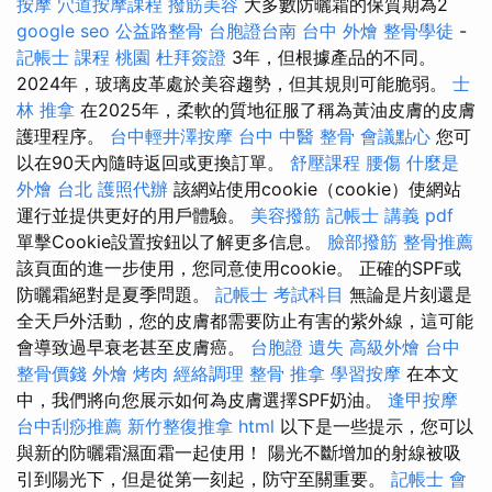
按摩
穴道按摩課程
撥筋美容
大多數防曬霜的保質期為2
google seo
公益路整骨
台胞證台南
台中 外燴
整骨學徒
-
記帳士 課程 桃園
杜拜簽證
3年，但根據產品的不同。
2024年，玻璃皮革處於美容趨勢，但其規則可能脆弱。
士
林 推拿
在2025年，柔軟的質地征服了稱為黃油皮膚的皮膚
護理程序。
台中輕井澤按摩
台中 中醫 整骨
會議點心
您可
以在90天內隨時返回或更換訂單。
舒壓課程
腰傷
什麼是
外燴 台北
護照代辦
該網站使用cookie（cookie）使網站
運行並提供更好的用戶體驗。
美容撥筋
記帳士 講義 pdf
單擊Cookie設置按鈕以了解更多信息。
臉部撥筋
整骨推薦
該頁面的進一步使用，您同意使用cookie。 正確的SPF或
防曬霜絕對是夏季問題。
記帳士 考試科目
無論是片刻還是
全天戶外活動，您的皮膚都需要防止有害的紫外線，這可能
會導致過早衰老甚至皮膚癌。
台胞證 遺失
高級外燴
台中
整骨價錢
外燴 烤肉
經絡調理
整骨 推拿
學習按摩
在本文
中，我們將向您展示如何為皮膚選擇SPF奶油。
逢甲按摩
台中刮痧推薦
新竹整復推拿
html
以下是一些提示，您可以
與新的防曬霜濕面霜一起使用！ 陽光不斷增加的射線被吸
引到陽光下，但是從第一刻起，防守至關重要。
記帳士 會