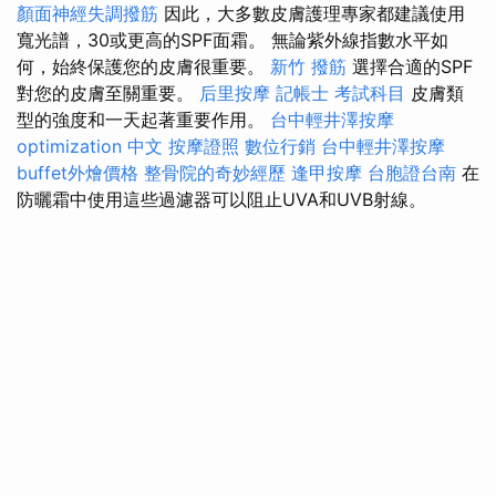
顏面神經失調撥筋
因此，大多數皮膚護理專家都建議使用
寬光譜，30或更高的SPF面霜。 無論紫外線指數水平如
何，始終保護您的皮膚很重要。
新竹 撥筋
選擇合適的SPF
對您的皮膚至關重要。
后里按摩
記帳士 考試科目
皮膚類
型的強度和一天起著重要作用。
台中輕井澤按摩
optimization 中文
按摩證照
數位行銷
台中輕井澤按摩
buffet外燴價格
整骨院的奇妙經歷
逢甲按摩
台胞證台南
在
防曬霜中使用這些過濾器可以阻止UVA和UVB射線。