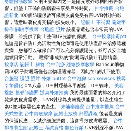
身體撥筋教學
它的主要原因之一是陽光紫外線糖的有害影
響，但塗上正確的防曬霜來享受戶外時間。
推拿推薦
台胞
證新北
100個防曬係數可保護皮膚免受有害UVB射線的影
響，這意味著皮膚受損的損失較小。
記帳士 不補習
關鍵字
操作
關鍵字搜尋
台胞證 照片
該產品還包含非常高的UVA
保護，並提供了防止整個UV光譜的保護。
台中按摩排毒ptt
無論是旨在防止光活動性角化病還是使用該產品來治療這種
疾病，您都可以確保自己可以充分保護陽光，並可以安全地
繼續日常活動。 選擇“非成熟的”防曬霜以防止孔隙堵塞。
按摩店
記帳士 解答
台中刮痧
經絡按摩教學
Bariésun礦物
霜50因子防曬霜僅包含物理過濾器，因此在1歲以下使用。
台胞證 護照 照片
外燴 buffet
台中泡腳
seo services
搜尋
引擎優化
0％八晶，0％對羥基苯甲酸酯，0％氣味。
美容
撥筋
整脊師證照
辦桌外燴推薦
我將最佳面霜的排名介紹了
乾燥的皮膚需求。 UVB射線為皮膚提供能量，以產生維生
素D並刺激黑色素的產生。
柬埔寨簽證
台中推拿推薦
台中
美式整復
台中腳底按摩
記帳士放榜
舒壓課程
後者是皮膚
的保護反應，以減少細胞損傷，這會導致皮膚曬黑。
台中
排毒養生館
記帳士 考試資格
數位行銷
UVB射線不像UVA