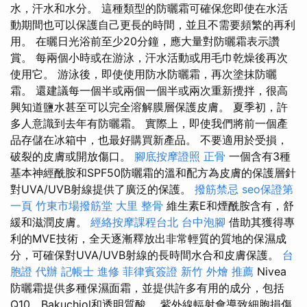
水，汗水和水分。 這種類型的防曬霜可確保您即使在水活
動期間也可以保護自己更長的時間，並且不需要頻繁的再利
用。 在曬日光浴前至少20分鐘，應大量對防曬霜表示讚
賞。 每兩個小時或在游泳，汗水活動或用毛巾乾燥後再次
使用它。 游泳後，即使使用防水防曬霜，再次塗抹防曬
霜。 還建議每一個半或兩個一個半或兩次重新攪拌，很高
興知道鹽水甚至可以完全溶解膜層保護皮膚。 夏季初，許
多人意識到去年有防曬霜。 實際上，即使我們將前一個產
品存儲在冰箱中，也最好購買新產品。 不要適用於受損，
破裂的皮膚或開放傷口。
腳底按摩證照
正骨
一個含有3種
基本神經酰胺和SPF50防曬霜的溫和配方為皮膚的保護層針
對UVA/UVB射線提供了廣泛的保護。
撥筋禁忌
seo保證第
一頁
竹東市場撥筋堂
大里 整骨
維生素E和煙酰胺含有，舒
緩和滋潤皮膚。
經絡按摩課程台北
台中泡腳
借助其獲得專
利的MVE技術，全天逐漸釋放出非常輕質的質地的保濕成
分，可確保對UVA/UVB射線的長時間水合和皮膚保護。
台
胞證 代辦
記帳士 進修
菲律賓簽證
新竹 外燴 推薦
Nivea
防曬霜提供多種保濕面霜，並提供許多有用的成分，包括
Q10，Bakuchiol和透明質酸。 紫外線輻射會導致細胞損傷