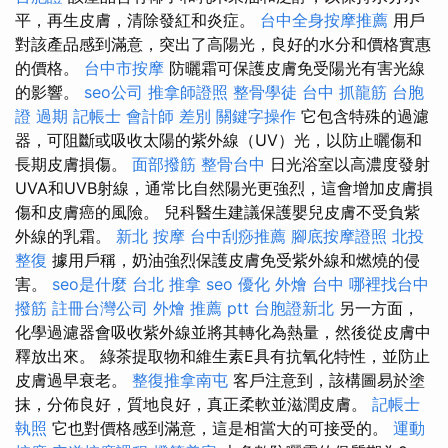
平，再生皮膚，清除發紅和炎症。
台中全身按摩推薦
用戶
對該產品感到滿意，突出了高陽光，良好的水分和價格實惠
的價格。
台中市按摩
防曬霜可保護皮膚免受陽光有害光線
的影響。
seo公司
推拿師證照
整骨學徒
台中 抓龍筋
台胞
證 過期
記帳士 會計師 差別
關鍵字操作
它包含特殊的過濾
器，可阻斷或吸收太陽的紫外線（UV）光，以防止曬傷和
長期皮膚損傷。
面部撥筋
整骨台中
日光浴室以高濃度發射
UVA和UVB射線，通常比自然陽光更強烈，這會增加皮膚損
傷和皮膚癌的風險。 兒科醫生建議保護嬰兒皮膚不受負紫
外線的乳霜。
新北 按摩
台中刮痧推薦
腳底按摩證照
北投
整復
據用戶稱，奶油強烈保護皮膚免受紫外線和燃燒的侵
害。
seo是什麼
台北 推拿
seo 優化
外燴 台中
哪裡找台中
撥筋
註冊台灣公司
外燴 推薦 ptt
台胞證新北
另一方面，
化學過濾器會吸收紫外線並將其轉化為熱量，然後從皮膚中
釋放出來。 綠茶提取物和維生素E具有抗氧化特性，並防止
皮膚過早衰老。
整復推拿南屯
客戶注意到，該構圖易於塗
抹，分佈良好，質地良好，真正柔軟並滋潤皮膚。
記帳士
執照
它也對價格感到滿意，這是相當大的可接受的。
運動