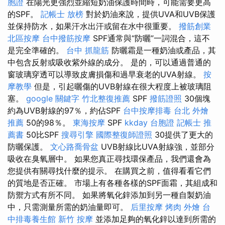
胞證
在陽光更強烈並縮短奶油保護時間時，可能需要更高
的SPF。
記帳士 放榜
對於奶油來說，提供UVA和UVB保護
並保持防水，如果汗水出汗或留在水中很重要。
撥筋創業
北區按摩
台中撥筋按摩
SPF通常與“防曬”一詞混合，這不
是完全準確的。
台中 抓龍筋
防曬霜是一種奶油或產品，其
中包含反射或吸收紫外線的成分。 是的，可以通過普通的
窗玻璃穿透可以導致皮膚損傷和過早衰老的UVA射線。
按
摩教學
但是，引起曬傷的UVB射線在很大程度上被玻璃阻
塞。
google 關鍵字
竹北整復推薦
SPF
撥筋證照
30個塊
約為UVB射線的97％，約佔SPF
台中按摩排毒
台北 外燴
推薦
50的98％。
東海按摩
SPF
kkday 台胞證
記帳士 推
薦書
50比SPF
搜尋引擎
國際整復師證照
30提供了更大的
防曬保護。
文心路喬骨盆
UVB射線比UVA射線強，並部分
吸收在臭氧層中。 如果您真正尋找環保產品，我們還會為
您提供有關尋找什麼的提示。 在購買之前，值得看看它們
的質地是否正確。 市場上有各種各樣的SPF面霜，其組成和
防禦方式有所不同。 如果將氧化鋅添加到另一種自製奶油
中，只需測量所需的奶油量即可。
后里按摩
烤肉 外燴
台
中排毒養生館
新竹 按摩
並添加足夠的氧化鋅以達到所需的