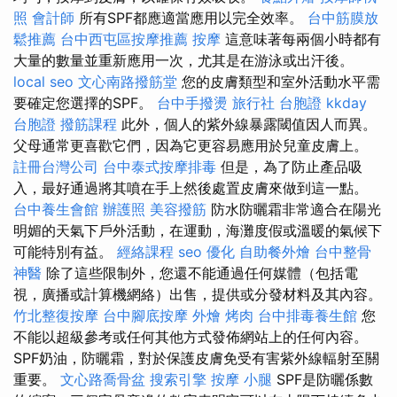
照
會計師
所有SPF都應適當應用以完全效率。
台中筋膜放
鬆推薦
台中西屯區按摩推薦
按摩
這意味著每兩個小時都有
大量的數量並重新應用一次，尤其是在游泳或出汗後。
local seo
文心南路撥筋堂
您的皮膚類型和室外活動水平需
要確定您選擇的SPF。
台中手撥燙
旅行社 台胞證
kkday
台胞證
撥筋課程
此外，個人的紫外線暴露閾值因人而異。
父母通常更喜歡它們，因為它更容易應用於兒童皮膚上。
註冊台灣公司
台中泰式按摩排毒
但是，為了防止產品吸
入，最好通過將其噴在手上然後處置皮膚來做到這一點。
台中養生會館
辦護照
美容撥筋
防水防曬霜非常適合在陽光
明媚的天氣下戶外活動，在運動，海灘度假或溫暖的氣候下
可能特別有益。
經絡課程
seo 優化
自助餐外燴
台中整骨
神醫
除了這些限制外，您還不能通過任何媒體（包括電
視，廣播或計算機網絡）出售，提供或分發材料及其內容。
竹北整復按摩
台中腳底按摩
外燴 烤肉
台中排毒養生館
您
不能以超級參考或任何其他方式發佈網站上的任何內容。
SPF奶油，防曬霜，對於保護皮膚免受有害紫外線輻射至關
重要。
文心路喬骨盆
搜索引擎
按摩 小腿
SPF是防曬係數