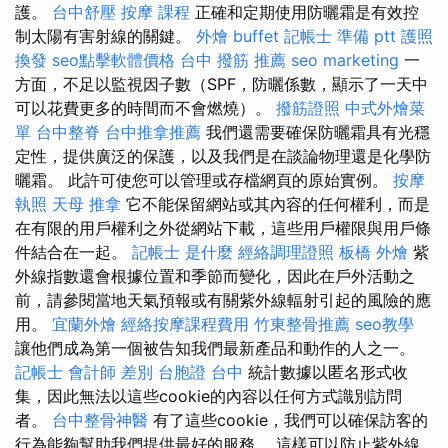
護。
台中舒壓
按摩 課程
正確和定期使用防曬霜是有效控
制太陽有害射線的關鍵。
外燴 buffet
記帳士 準備 ptt
護照
換發
seo點擊軟體價格
台中 撥筋 推薦
seo marketing
一
方面，不足以監視因子數（SPF，防曬係數，顯示了一天中
可以花費更多的時間而不會燃燒）。
撥筋證照
中式外燴菜
單
台中整脊
台中推拿推薦
我們還需要確保防曬霜具有光穩
定性，提供廣泛的保護，以及我們是在談論物理還是化學防
曬霜。 此許可使您可以管理或存檔網頁的原始實例。
按摩
執照
天母 推拿
它不能保留網站或其內容的任何權利，而是
在有限的用戶權利之外從網站下載，這些用戶權限與用戶條
件結合在一起。
記帳士 是什麼
經絡調理證照
板橋 外燴
紫
外線指數還會根據位置和季節而變化，因此在戶外活動之
前，請參閱當地天氣預報或有關紫外線輻射引起的風險的應
用。
宜蘭外燴
經絡按摩課程費用
竹東整骨推薦
seo教學
讓他們成為第一個被告知我們最新產品和動作的人之一。
記帳士 會計師 差別
台胞證 台中
統計數據以匿名形式收
集，因此無法以這些cookie的內容以任何方式識別訪問
者。
台中整骨神醫
有了這些cookie，我們可以確保訪客的
行為能夠幫助我們提供最好的服務。 這樣可以防止紫外線