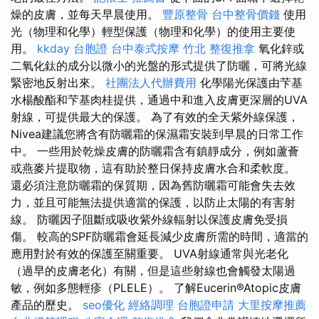
燥的皮膚，並每天早晨使用。
豐原整骨
台中整骨價錢
使用
光（物理和化學）輕型保護（物理和化學）的使用主要使
用。
kkday 台胞證
台中泰式按摩
竹北 整復推拿
氧化鋅或
二氧化鈦的成分以微小的光盤的形式提供了防曬，可將光線
緊密地反射出來。
社團法人代辦費用
化學陽光保護由芐基
水楊酸酯和芐基肉桂提供，通過中和進入皮膚更深層的UVA
射線，可提供最大的保護。 為了有效的全天紫外線保護，
Nivea建議您將含有防曬霜的保濕霜安裝到早晨的日常工作
中。 一些用於乾燥皮膚的防曬霜含有鎮靜成分，例如蘆薈
或燕麥片提取物，這有助於整日保持皮膚水合和柔軟度。
還必須注意防曬霜的保質期，因為舊防曬霜可能會失去效
力，並且可能無法提供適當的保護，以防止太陽的有害射
線。 防曬因子阻斷或吸收紫外線輻射以保護皮膚免受損
傷。 較高的SPF防曬霜會延長減少皮膚所需的時間，適當的
應用對於有效的保護至關重要。 UVA射線通常與光老化
（過早的皮膚老化）有關，但是這些射線也會觸發太陽過
敏，例如多態輕疹（PLELE）。 了解Eucerin®Atopic皮膚
產品的歷史。
seo優化
經絡調理
台胞證申請
大里按摩推薦