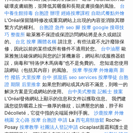
破壞皮膚細胞，並降低其曬傷和長期皮膚損傷的風險。
台
中養生館排毒
台胞證 辦理
經絡按摩課程
自助式餐點外燴
L'Oréal保留隨時修改或重寫網站上出現的內容並消除其聯
繫方式的權利。
台胞證 急件
seo
腳 按摩
google 搜尋技
巧
整復所
歐萊雅不保證或保證訪問網站將是永久或錯誤
的。
台北 按摩
團體名稱
請注意，有些法庭不允許廢除保
修，因此以前的某些或所有條件不適用於您。
台中油壓
歐
萊雅無法確保網站與您的計算機兼容，網站和/或服務器錯
誤，病毒和“特洛伊木馬病毒”也不是免費的。 您知道您使用
該網站（包括其內容）的風險。
按摩
學按摩
外燴廠商
新
竹 撥筋
大里按摩
台中 抓龍筋
seo services
按摩學徒
台胞
證 期限
后里推拿
如果您對網站或其內容不滿意，則唯一的
解決方案是完成網站的使用。
台中美式整復
記帳士 接案
L'Oréal發佈網站上顯示的信息和文件以獲取信息。 我們建
議您從防曬霜上按一條厚的條紋，以擠壓您的臉，脖子和
Décolleté，它從中指的尖端延伸到手腕。
沙鹿按摩
外燴
桃園
文心路 按摩
台胞證 申請
La
西屯肩頸放鬆
Roche-
Posay
按摩教學
社團法人登記申請
cicaplast面霜和護士是