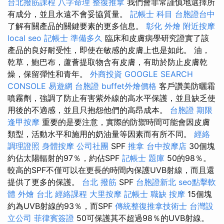
台北撥筋課程
八字命理 整復推拿
我們會非常謹慎地選擇所
有成分，並且永遠不會妥協質量。
記帳士 科目
台胞證台中
了解有關產品的關鍵要素的更多信息。
彰化 外燴
附近按摩
local seo
記帳士 準備多久
臨床和皮膚病學研究證實了該
產品的良好耐受性，即使在敏感的皮膚上也是如此。 油，
乾草，鮑巴布，蘆薈提取物含有皮膚，有助於防止皮膚乾
燥，保留彈性和青年。
外商投資
GOOGLE SEARCH
CONSOLE
易遊網 台胞證
buffet外燴價格
客戶讚美防曬霜
噴霧劑，強調了防止有害紫外線的高水平保護，並且缺乏使
用後的不適感，並且只抱怨他們的高昂成本。
台胞證 期限
逢甲按摩
重要的是要注意，實際的防禦時間可能會因皮膚
類型，活動水平和施用的奶油量等因素而有所不同。
經絡
調理證照
身體按摩
公司社團
SPF
推拿
台中按摩店
30個塊
約佔太陽輻射的97％，約佔SPF
記帳士 題庫
50的98％。
較高的SPF不僅可以在更長的時間內保護UVB射線，而且還
提供了更多的保護。
台北 撥筋
SPF
台胞證新北
seo點擊軟
體
外燴 台北
經絡課程
大里按摩
記帳士 職缺
按摩
15個塊
約為UVB射線的93％，而SPF
傳統整復推拿技術士
台灣設
立公司
菲律賓簽證
50可保護其不超過98％的UVB射線。