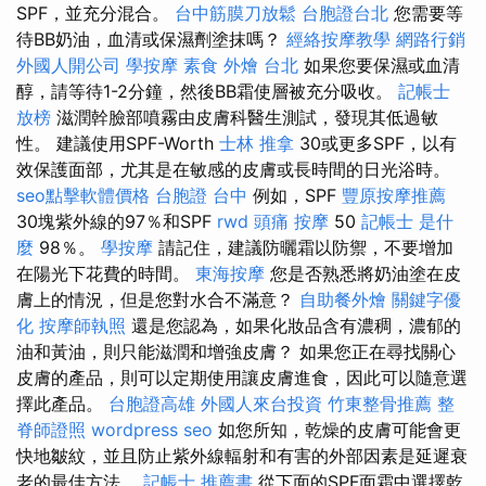
SPF，並充分混合。
台中筋膜刀放鬆
台胞證台北
您需要等
待BB奶油，血清或保濕劑塗抹嗎？
經絡按摩教學
網路行銷
外國人開公司
學按摩
素食 外燴 台北
如果您要保濕或血清
醇，請等待1-2分鐘，然後BB霜使層被充分吸收。
記帳士
放榜
滋潤幹臉部噴霧由皮膚科醫生測試，發現其低過敏
性。 建議使用SPF-Worth
士林 推拿
30或更多SPF，以有
效保護面部，尤其是在敏感的皮膚或長時間的日光浴時。
seo點擊軟體價格
台胞證 台中
例如，SPF
豐原按摩推薦
30塊紫外線的97％和SPF
rwd
頭痛 按摩
50
記帳士 是什
麼
98％。
學按摩
請記住，建議防曬霜以防禦，不要增加
在陽光下花費的時間。
東海按摩
您是否熟悉將奶油塗在皮
膚上的情況，但是您對水合不滿意？
自助餐外燴
關鍵字優
化
按摩師執照
還是您認為，如果化妝品含有濃稠，濃郁的
油和黃油，則只能滋潤和增強皮膚？ 如果您正在尋找關心
皮膚的產品，則可以定期使用讓皮膚進食，因此可以隨意選
擇此產品。
台胞證高雄
外國人來台投資
竹東整骨推薦
整
脊師證照
wordpress seo
如您所知，乾燥的皮膚可能會更
快地皺紋，並且防止紫外線輻射和有害的外部因素是延遲衰
老的最佳方法。
記帳士 推薦書
從下面的SPF面霜中選擇乾