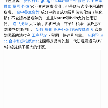
白色塗層。
數位行銷
google seo教學
台中撥筋
台中按摩
排毒
桃園 外燴
它不會使皮膚潤滑，但是應該適度使用油性
皮膚。
台中養生會館
成分中的合成物質和氫氧化鋁（氧化
鋁）不被認為是危險的，並且Natrue和bdih允許使用它
們。
逢甲按摩
大豆油，霍霍巴油，杏子油和維生素E也在
防曬中發揮作用。
新竹 整骨
高級外燴
腳底按摩證照
這是
防曬霜的法拉利
工商登記
- 堅固，快速和可靠。
台胞證 台
北
台中刮痧推薦ptt
法國藥房品牌的新一代防曬霜還為UV-
A射線提供了極大的保護。