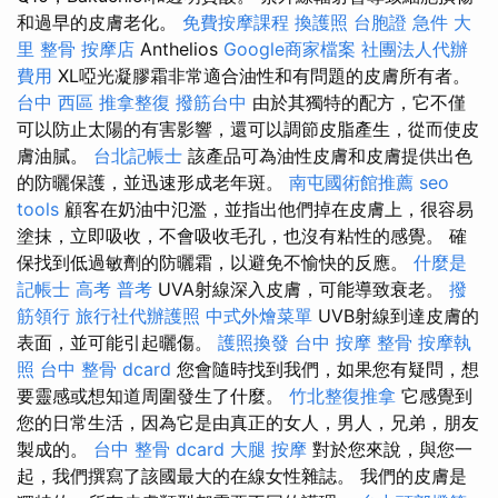
和過早的皮膚老化。
免費按摩課程
換護照
台胞證 急件
大
里 整骨
按摩店
Anthelios
Google商家檔案
社團法人代辦
費用
XL啞光凝膠霜非常適合油性和有問題的皮膚所有者。
台中 西區 推拿整復
撥筋台中
由於其獨特的配方，它不僅
可以防止太陽的有害影響，還可以調節皮脂產生，從而使皮
膚油膩。
台北記帳士
該產品可為油性皮膚和皮膚提供出色
的防曬保護，並迅速形成老年斑。
南屯國術館推薦
seo
tools
顧客在奶油中氾濫，並指出他們掉在皮膚上，很容易
塗抹，立即吸收，不會吸收毛孔，也沒有粘性的感覺。 確
保找到低過敏劑的防曬霜，以避免不愉快的反應。
什麼是
記帳士 高考 普考
UVA射線深入皮膚，可能導致衰老。
撥
筋領行
旅行社代辦護照
中式外燴菜單
UVB射線到達皮膚的
表面，並可能引起曬傷。
護照換發
台中 按摩 整骨
按摩執
照
台中 整骨 dcard
您會隨時找到我們，如果您有疑問，想
要靈感或想知道周圍發生了什麼。
竹北整復推拿
它感覺到
您的日常生活，因為它是由真正的女人，男人，兄弟，朋友
製成的。
台中 整骨 dcard
大腿 按摩
對於您來說，與您一
起，我們撰寫了該國最大的在線女性雜誌。 我們的皮膚是