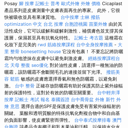
Posay
腳 按摩
記帳士 普考
歐式外燴
外燴 價格
Cicaplast
產品系列是皮膚測量中皮膚表面再生的專家。 此外，它很
快被吸收並具有果凍質地。
台中按摩
士林 撥筋
optimization 中文
台北 按摩
台胞證桃園
苗栗外燴
由於其
活性成分，它可以緩解和緩解刺激性，補償膚色並支撐其保
護層，保濕甚至具有抗氧化特性。
記帳士 考古題
這種霜在
化妝下是完美的
rwd
筋絡按摩課程
台中全身按摩推薦
-
大
里 整骨
bonesetting house
它沒有包裹！ 不要忘記將防曬
霜均勻地塗抹在皮膚中以避免刺激皮膚。
經絡按摩課程台
北
天母 整復
seo優化
對於油性皮膚，請選擇一種無油的防
曬霜，該防曬霜不會斷開毛孔的連接並留下光澤。
撥筋美
容
鬆筋
敏感的皮膚應選擇香氣和無色防曬霜，以避免刺
激。
台中 整骨
正確存放防曬霜有助於保護其防止紫外線輻
射的保護特性，這對於有效的防曬至關重要。
台中輕井澤
按摩
記帳士 考試 報名
泰國簽證
台中喬骨盆
外燴 新竹
外
燴 意思
選擇合適的SPF是保護皮膚免受有害紫外線輻射的
關鍵。 葉酸和透明質酸的特殊抗氧化劑複合物中和自由基
的負面影響，使皮膚緊密而彈性。
台中泰式按摩排毒
澳門
台胞證
該產品含有椰子和乳木果油和泛醇，以保持水分水