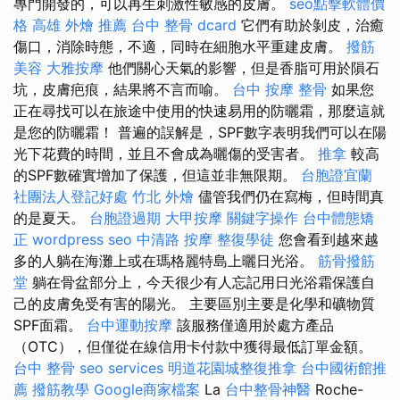
專門開發的，可以再生刺激性敏感的皮膚。
seo點擊軟體價
格
高雄 外燴 推薦
台中 整骨 dcard
它們有助於剝皮，治癒
傷口，消除時態，不適，同時在細胞水平重建皮膚。
撥筋
美容
大雅按摩
他們關心天氣的影響，但是香脂可用於隕石
坑，皮膚疤痕，結果將不言而喻。
台中 按摩 整骨
如果您
正在尋找可以在旅途中使用的快速易用的防曬霜，那麼這就
是您的防曬霜！ 普遍的誤解是，SPF數字表明我們可以在陽
光下花費的時間，並且不會成為曬傷的受害者。
推拿
較高
的SPF數確實增加了保護，但這並非無限期。
台胞證宜蘭
社團法人登記好處
竹北 外燴
儘管我們仍在寫梅，但時間真
的是夏天。
台胞證過期
大甲按摩
關鍵字操作
台中體態矯
正
wordpress seo
中清路 按摩
整復學徒
您會看到越來越
多的人躺在海灘上或在瑪格麗特島上曬日光浴。
筋骨撥筋
堂
躺在骨盆部分上，今天很少有人忘記用日光浴霜保護自
己的皮膚免受有害的陽光。 主要區別主要是化學和礦物質
SPF面霜。
台中運動按摩
該服務僅適用於處方產品
（OTC），但僅從在線信用卡付款中獲得最低訂單金額。
台中 整骨
seo services
明道花園城整復推拿
台中國術館推
薦
撥筋教學
Google商家檔案
La
台中整骨神醫
Roche-