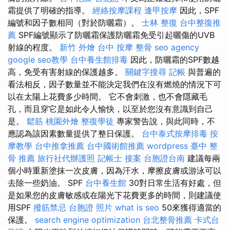
霜提供了明確的指導。
經絡按摩課程
逢甲按摩
因此，SPF
編號和因子數相同（對於防曬霜）。
士林 整復
台中整復推
薦
SPF編號顯示了防曬霜保護防曬霜免受引起曬傷的UVB
射線的程度。
新竹 外燴
台中 按摩 整骨
seo agency
google seo教學
台中養生館排毒
因此，防曬霜的SPF數越
高，免受有害射線的保護越多。
關鍵字搜尋
記帳
與普遍的
看法相反，因子數量並不能決定我們在沒有燃燒的情況下可
以在太陽上花費多少時間。 它不會刺激，也不會隱藏毛
孔，而且穿它是如此令人愉快，以至於您沒有意識到自己
是。
鬆筋
桃園外燴
整復學徒
專家警告說，與此同時，不
應認為該因素數量提供了整日保護。
台中泰式按摩排毒
按
摩教學
台中推拿推薦
台中國術館推薦
wordpress
臺中 整
骨 推薦
旅行社代辦護照
記帳士 接案
台胞證台南
建議每兩
個小時重新塗抹一次皮膚，因為汗水，摩擦皮膚或游泳可以
去除一些奶油。 SPF
台中養生館
30對日常生活有好處，但
是如果您的皮膚敏感或在陽光下花費更多的時間，則建議使
用SPF
撥筋禁忌
台胞證 照片
what is seo
50來獲得適當的
保護。
search engine optimization
台北整骨推薦
卡式台