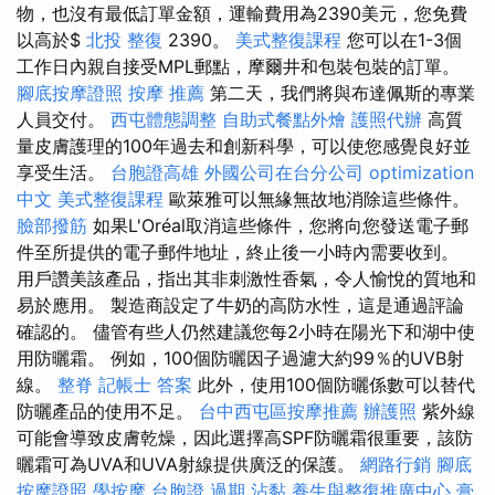
物，也沒有最低訂單金額，運輸費用為2390美元，您免費
以高於$
北投 整復
2390。
美式整復課程
您可以在1-3個
工作日內親自接受MPL郵點，摩爾井和包裝包裝的訂單。
腳底按摩證照
按摩 推薦
第二天，我們將與布達佩斯的專業
人員交付。
西屯體態調整
自助式餐點外燴
護照代辦
高質
量皮膚護理的100年過去和創新科學，可以使您感覺良好並
享受生活。
台胞證高雄
外國公司在台分公司
optimization
中文
美式整復課程
歐萊雅可以無緣無故地消除這些條件。
臉部撥筋
如果L'Oréal取消這些條件，您將向您發送電子郵
件至所提供的電子郵件地址，終止後一小時內需要收到。
用戶讚美該產品，指出其非刺激性香氣，令人愉悅的質地和
易於應用。 製造商設定了牛奶的高防水性，這是通過評論
確認的。 儘管有些人仍然建議您每2小時在陽光下和湖中使
用防曬霜。 例如，100個防曬因子過濾大約99％的UVB射
線。
整脊
記帳士 答案
此外，使用100個防曬係數可以替代
防曬產品的使用不足。
台中西屯區按摩推薦
辦護照
紫外線
可能會導致皮膚乾燥，因此選擇高SPF防曬霜很重要，該防
曬霜可為UVA和UVA射線提供廣泛的保護。
網路行銷
腳底
按摩證照
學按摩
台胞證 過期
沾黏
養生與整復推廣中心
膏