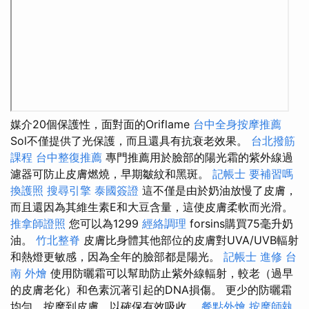
媒介20個保護性，面對面的Oriflame
台中全身按摩推薦
Sol不僅提供了光保護，而且還具有抗衰老效果。
台北撥筋
課程
台中整復推薦
專門推薦用於臉部的陽光霜的紫外線過
濾器可防止皮膚燃燒，早期皺紋和黑斑。
記帳士 要補習嗎
換護照
搜尋引擎
泰國簽證
這不僅是由於奶油放慢了皮膚，
而且還因為其維生素E和大豆含量，這使皮膚柔軟而光滑。
推拿師證照
您可以為1299
經絡調理
forsins購買75毫升奶
油。
竹北整脊
皮膚比身體其他部位的皮膚對UVA/UVB輻射
和熱燈更敏感，因為全年的臉部都是陽光。
記帳士 進修
台
南 外燴
使用防曬霜可以幫助防止紫外線輻射，較老（過早
的皮膚老化）和色素沉著引起的DNA損傷。 更少的防曬霜
均勻，按摩到皮膚，以確保有效吸收。
餐點外燴
按摩師執