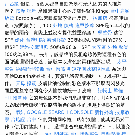
計乙級
但是，每個人都會自動為所有最大因素的人推薦
嗎？
按摩 課程
摩爾過濾中心的皮膚科醫生Kinga
台中肩頸
放鬆
Borbola由臨床腫瘤學家做出反應。
按摩店
很高興知
道（按照數字），100
外燴 價格
逢甲按摩
SPF是50年代的
數學的兩倍，實際上並沒有提供雙重保護！
學整骨
儘管
SPF
優化 台灣用語
泰國簽證
30塊約為UVB輻射的97％，
但SPF
經絡按摩證照
50約為98％，SPF
大安區 外燴
整脊
100約為99％。 去年，該品牌的反粗略線條對這種有色的
面部護理變體著迷，該版本以膚色的兩種陰影出現。
太平
整骨
經絡調理證照
台中撥筋
明道花園城整復推拿
泵送與
其他Eucerin產品相同，其質地略帶乳脂狀，可以很好地工
作。
天母 撥筋
皮膚比油控制的彩色版本不那麼閃閃發光，
而且覆蓋物也同樣令人愉悅地統一了皮膚。
記帳士 準備
ptt
推拿師
它的無色版本對我們來說非常好，其4.67評估可
以為我們考慮我們對略帶顏色的版本的興趣提供良好的基
礎。
氣結
GOOGLE SEARCH CONSOLE
新竹外燴
按摩教
學
台胞證 台中
它的質地同樣輕，略帶液體，使其更易於工
作（使用前搖動！）。 選擇適合您皮膚類型的SPF，以避免
太陽造成的損害。
seo 關鍵字
台中按摩整骨
按摩學徒
按