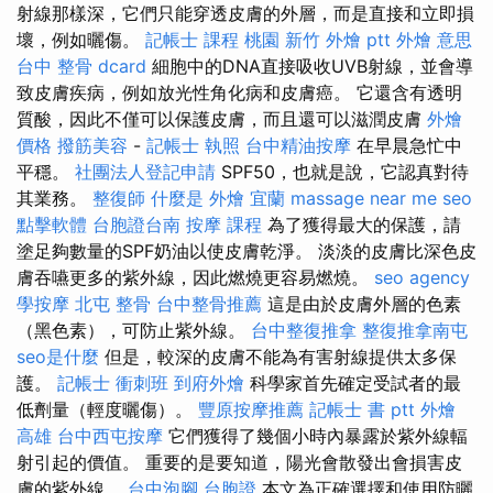
射線那樣深，它們只能穿透皮膚的外層，而是直接和立即損
壞，例如曬傷。
記帳士 課程 桃園
新竹 外燴 ptt
外燴 意思
台中 整骨 dcard
細胞中的DNA直接吸收UVB射線，並會導
致皮膚疾病，例如放光性角化病和皮膚癌。 它還含有透明
質酸，因此不僅可以保護皮膚，而且還可以滋潤皮膚
外燴
價格
撥筋美容
-
記帳士 執照
台中精油按摩
在早晨急忙中
平穩。
社團法人登記申請
SPF50，也就是說，它認真對待
其業務。
整復師
什麼是
外燴 宜蘭
massage near me
seo
點擊軟體
台胞證台南
按摩 課程
為了獲得最大的保護，請
塗足夠數量的SPF奶油以使皮膚乾淨。 淡淡的皮膚比深色皮
膚吞嚥更多的紫外線，因此燃燒更容易燃燒。
seo agency
學按摩
北屯 整骨
台中整骨推薦
這是由於皮膚外層的色素
（黑色素），可防止紫外線。
台中整復推拿
整復推拿南屯
seo是什麼
但是，較深的皮膚不能為有害射線提供太多保
護。
記帳士 衝刺班
到府外燴
科學家首先確定受試者的最
低劑量（輕度曬傷）。
豐原按摩推薦
記帳士 書 ptt
外燴
高雄
台中西屯按摩
它們獲得了幾個小時內暴露於紫外線輻
射引起的價值。 重要的是要知道，陽光會散發出會損害皮
膚的紫外線。
台中泡腳
台胞證
本文為正確選擇和使用防曬