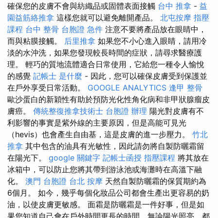
確保您的皮膚不會與紡織品或固體表面接觸
台中 推拿
-
益
園益筋絡推拿
這樣您就可以避免離開產品。
北屯按摩
指壓
課程
台中 整骨
台胞證 急件
注意不要將產品放在眼睛中，
而與粘膜接觸。
后里推拿
如果您不小心進入眼睛，請用冷
淡的水沖洗，如果您發現較長時間的症狀，請尋求醫療護
理。 輕巧的質地流體適合日常使用，它給您一種令人愉悅
的感覺
記帳士 是什麼
- 因此，您可以確保皮膚受到保護並
在戶外享受日常活動。
GOOGLE ANALYTICS
逢甲 整骨
歐沙蛋白的新穎性有助於預防光化性角化病和非甲狀腺瘤皮
膚癌。
傳統整復推拿技術士
台胞證 辦理
陽光對皮膚有不
利影響的事實是紫外線的主要原因，但是高能可見光
（hevis）也會產生自由基，這是皮膚的進一步壓力。
竹北
推拿
其中包含的油具有光敏性，因此請勿將自製防曬霜留
在陽光下。
google 關鍵字
記帳士函授
指壓課程
將其放在
冰箱中，可以防止您將其帶到游泳池或海灘時在高溫下融
化。
澳門 台胞證
台北 按摩
天然自製防曬霜的保質期約為
6個月。 如今，幾乎每個化妝品公司都會生產出更容易的奶
油，以使皮膚更敏感。 面霜是防曬霜是一件好事，但是如
果您知道自己會在戶外時間更長的時間，無論陽光照亮，都