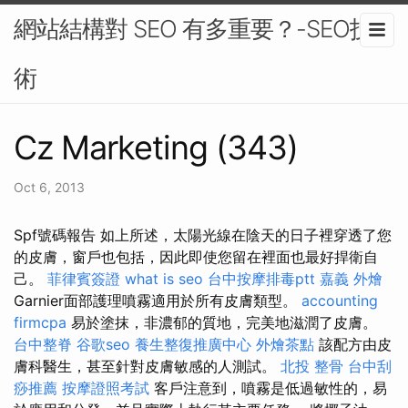
網站結構對 SEO 有多重要？-SEO技
術
Cz Marketing (343)
Oct 6, 2013
Spf號碼報告 如上所述，太陽光線在陰天的日子裡穿透了您
的皮膚，窗戶也包括，因此即使您留在裡面也最好捍衛自
己。
菲律賓簽證
what is seo
台中按摩排毒ptt
嘉義 外燴
Garnier面部護理噴霧適用於所有皮膚類型。
accounting
firmcpa
易於塗抹，非濃郁的質地，完美地滋潤了皮膚。
台中整脊
谷歌seo
養生整復推廣中心
外燴茶點
該配方由皮
膚科醫生，甚至針對皮膚敏感的人測試。
北投 整骨
台中刮
痧推薦
按摩證照考試
客戶注意到，噴霧是低過敏性的，易