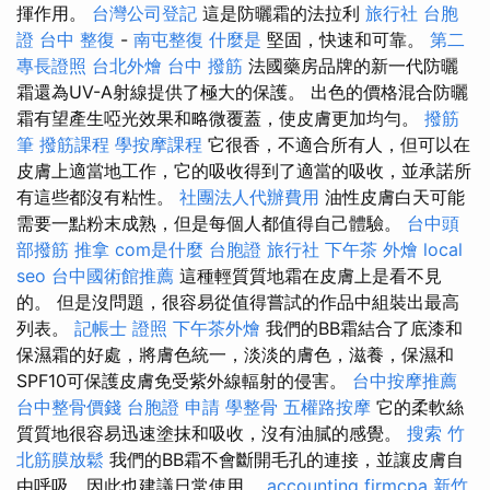
揮作用。
台灣公司登記
這是防曬霜的法拉利
旅行社 台胞
證
台中 整復
-
南屯整復
什麼是
堅固，快速和可靠。
第二
專長證照
台北外燴
台中 撥筋
法國藥房品牌的新一代防曬
霜還為UV-A射線提供了極大的保護。 出色的價格混合防曬
霜有望產生啞光效果和略微覆蓋，使皮膚更加均勻。
撥筋
筆
撥筋課程
學按摩課程
它很香，不適合所有人，但可以在
皮膚上適當地工作，它的吸收得到了適當的吸收，並承諾所
有這些都沒有粘性。
社團法人代辦費用
油性皮膚白天可能
需要一點粉末成熟，但是每個人都值得自己體驗。
台中頭
部撥筋
推拿
com是什麼
台胞證 旅行社
下午茶 外燴
local
seo
台中國術館推薦
這種輕質質地霜在皮膚上是看不見
的。 但是沒問題，很容易從值得嘗試的作品中組裝出最高
列表。
記帳士 證照
下午茶外燴
我們的BB霜結合了底漆和
保濕霜的好處，將膚色統一，淡淡的膚色，滋養，保濕和
SPF10可保護皮膚免受紫外線輻射的侵害。
台中按摩推薦
台中整骨價錢
台胞證 申請
學整骨
五權路按摩
它的柔軟絲
質質地很容易迅速塗抹和吸收，沒有油膩的感覺。
搜索
竹
北筋膜放鬆
我們的BB霜不會斷開毛孔的連接，並讓皮膚自
由呼吸，因此也建議日常使用。
accounting firmcpa
新竹