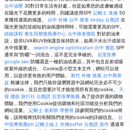
台中油壓
30對日常生活有好處，但是如果您的皮膚敏感或
在陽光下花費更多的時間，則建議使用SPF
記帳士 進修
50
來獲得適當的保護。
台中 外燴
台中 推拿
kkday 台胞證
在
陽光更強烈並縮短奶油保護時間時，可能需要更高的SPF。
經絡課程
養生與整復推廣中心
台中推拿撥筋
對於奶油來
說，提供UVA和UVB保護並保持防水，如果汗水出汗或留在
水中很重要。
search engine optimization
台中 撥筋
SPF
通常與“防曬”一詞混合，這不是完全準確的。
后里按摩
google seo
防曬霜是一種奶油或產品，其中包含反射或吸
收紫外線的成分。 Cookie是小型文本文件，網站可以使
用，以提供更有效的用戶體驗。
新竹 外燴 推薦
台中喬骨
盆
根據法律，我們只能存儲瀏覽器中該網站完全必不可少
的cookie，並且您需要許可才能使用所有其他cookie。
天
母 撥筋
旅行社 台胞證
后里按摩推薦
為了提供舒適的購物
體驗，我們使用Cookie提供購物和社區功能並分析我們的
網站流量。
記帳士 衝刺班
學整骨
請參閱我們的cookie簡
報，該簡報將找到有關我們使用的cookie的詳細信息。
台
中按摩推薦ptt
記帳士線上
外燴buffet
台胞證 急件
通過單