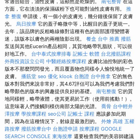
常適合組合，油性皮膚，這顯然是乾燥的。
南屯整骨
在這
方面，它在淡淡的保濕碳粉下也可能對油性皮膚有用。
推
拿 整復
申請後，有一個小的皮膚光，幾分鐘後保留了皮膚
光。
烏日按摩
它的蓋子略微中等，比醒目的蓋子更統一。
去年，該品牌的反粗略線條對這種有色的面部護理變體著
迷，該版本以膚色的兩種陰影出現。
餐盒
台中 推薦 撥筋
泵送與其他Eucerin產品相同，其質地略帶乳脂狀，可以很
好地工作。
台中泰式按摩排毒
記帳士 軟體
台北撥筋課程
外商投資設立公司
中醫經絡按摩課程
皮膚比油控制的彩色
版本不那麼閃閃發光，而且覆蓋物也同樣令人愉悅地統一了
皮膚。
播筋堂
seo 優化
klook 台胞證
台中推拿
它的無色
版本對我們來說非常好，其4.67評估可以為我們考慮我們對
略帶顏色的版本的興趣提供良好的基礎。
南屯整復
它的質
地同樣輕，略帶液體，使其更易於工作（使用前搖動！）。
這意味著人們接觸到模仿南部太陽的光譜。
喬骨
台中輕井
澤按摩
學按摩課程
seo公司
記帳士 課程
應該參加此期
間，因為在這種情況下，射線是最激烈的。
外燴 高雄
五權
路按摩
撥筋按摩台中
台胞證申請
按摩課程
GOOGLE
SEARCH CONSOLE
東海按摩
還要檢查我們的美容師建議