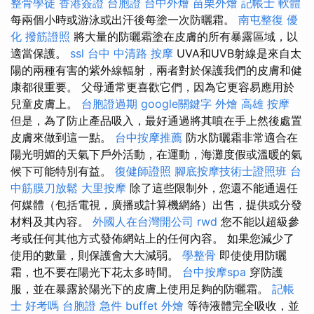
整骨學徒
香港簽證 台胞證
台中外燴
苗栗外燴
記帳士 軟體
每兩個小時或游泳或出汗後每塗一次防曬霜。
南屯整復
優
化
撥筋證照
將大量的防曬霜塗在皮膚的所有暴露區域，以
適當保護。
ssl
台中 中清路 按摩
UVA和UVB射線是來自太
陽的兩種有害的紫外線輻射，兩者對於保護我們的皮膚和健
康都很重要。 父母通常更喜歡它們，因為它更容易應用於
兒童皮膚上。
台胞證過期
google關鍵字
外燴 高雄
按摩
但是，為了防止產品吸入，最好通過將其噴在手上然後處置
皮膚來做到這一點。
台中按摩推薦
防水防曬霜非常適合在
陽光明媚的天氣下戶外活動，在運動，海灘度假或溫暖的氣
候下可能特別有益。
復健師證照
腳底按摩技術士證照班
台
中筋膜刀放鬆
大里按摩
除了這些限制外，您還不能通過任
何媒體（包括電視，廣播或計算機網絡）出售，提供或分發
材料及其內容。
外國人在台灣開公司
rwd
您不能以超級參
考或任何其他方式發佈網站上的任何內容。 如果您減少了
使用的數量，則保護會大大減弱。
學整骨
即使使用防曬
霜，也不要在陽光下花太多時間。
台中按摩spa
穿防護
服，並在暴露於陽光下的皮膚上使用足夠的防曬霜。
記帳
士 好考嗎
台胞證 急件
buffet 外燴
等待液體完全吸收，並