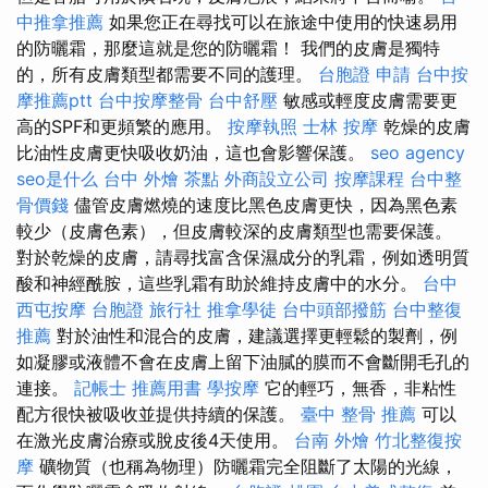
中推拿推薦
如果您正在尋找可以在旅途中使用的快速易用
的防曬霜，那麼這就是您的防曬霜！ 我們的皮膚是獨特
的，所有皮膚類型都需要不同的護理。
台胞證 申請
台中按
摩推薦ptt
台中按摩整骨
台中舒壓
敏感或輕度皮膚需要更
高的SPF和更頻繁的應用。
按摩執照
士林 按摩
乾燥的皮膚
比油性皮膚更快吸收奶油，這也會影響保護。
seo agency
seo是什么
台中 外燴 茶點
外商設立公司
按摩課程
台中整
骨價錢
儘管皮膚燃燒的速度比黑色皮膚更快，因為黑色素
較少（皮膚色素），但皮膚較深的皮膚類型也需要保護。
對於乾燥的皮膚，請尋找富含保濕成分的乳霜，例如透明質
酸和神經酰胺，這些乳霜有助於維持皮膚中的水分。
台中
西屯按摩
台胞證 旅行社
推拿學徒
台中頭部撥筋
台中整復
推薦
對於油性和混合的皮膚，建議選擇更輕鬆的製劑，例
如凝膠或液體不會在皮膚上留下油膩的膜而不會斷開毛孔的
連接。
記帳士 推薦用書
學按摩
它的輕巧，無香，非粘性
配方很快被吸收並提供持續的保護。
臺中 整骨 推薦
可以
在激光皮膚治療或脫皮後4天使用。
台南 外燴
竹北整復按
摩
礦物質（也稱為物理）防曬霜完全阻斷了太陽的光線，