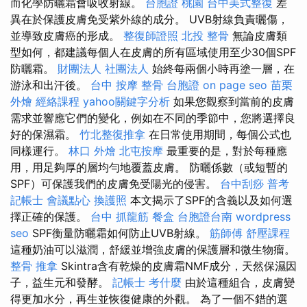
而化學防曬霜會吸收射線。
台胞證 桃園
台中美式整復
差
異在於保護皮膚免受紫外線的成分。 UVB射線負責曬傷，
並導致皮膚癌的形成。
整復師證照
北投 整骨
無論皮膚類
型如何，都建議每個人在皮膚的所有區域使用至少30個SPF
防曬霜。
財團法人 社團法人
始終每兩個小時再塗一層，在
游泳和出汗後。
台中 按摩 整骨
台胞證
on page seo
苗栗
外燴
經絡課程
yahoo關鍵字分析
如果您觀察到當前的皮膚
需求並響應它們的變化，例如在不同的季節中，您將選擇良
好的保濕霜。
竹北整復推拿
在日常使用期間，每個公式也
同樣運行。
林口 外燴
北屯按摩
最重要的是，對於每種應
用，用足夠厚的層均勻地覆蓋皮膚。 防曬係數（或短暫的
SPF）可保護我們的皮膚免受陽光的侵害。
台中刮痧
普考
記帳士
會議點心
換護照
本文揭示了SPF的含義以及如何選
擇正確的保護。
台中 抓龍筋
餐盒
台胞證台南
wordpress
seo
SPF衡量防曬霜如何防止UVB射線。
筋師傅
舒壓課程
這種奶油可以滋潤，舒緩並增強皮膚的保護層和微生物瘤。
整骨 推拿
Skintra含有乾燥的皮膚霜NMF成分，天然保濕因
子，益生元和發酵。
記帳士 考什麼
由於這種組合，皮膚變
得更加水分，再生並恢復健康的外觀。 為了一個不錯的選