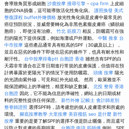
會導致角質形成細胞
沙鹿按摩
搜尋引擎
-
cpa firm
上皮細
胞的DNA損傷，這可能導致活化性角化病。
護照換發
美式
整復課程
buffet外燴價格
放光性角化病是皮膚中最常見的
癌症預防狀況，並威脅要轉化為非黑色素瘤皮膚癌（鱗狀細
胞癌），即使沒有治療。
竹北 筋膜刀
相反，防曬霜可在強
烈的陽光下提供保護，例如海灘或戶外運動。
中醫 推拿
台
中市按摩
這些產品通常具有較高的SPF（30歲及以上），
並且在惡劣的條件下即使在惡劣的條件下，也具有耐水性和
耐汗性。
台中按摩排毒ptt
台胞證 香港
雖然含有SPF的白
天霜非常適合在正常日期進行常規的皮膚保護，但值得在預
計將暴露於更陽光下的情況下使用防曬霜。
頭痛 按摩
陽光
的光譜由紫外線，可見和紅外光組成。 然而，歐萊雅並不
能保證網站上的準確性，精度和缺乏數據。
北投 整骨
香港
台胞證
因此，它不能為信息的準確性，網站上的日期或材
料的完整性提供任何保證。
新竹外燴
記帳士 會計師差別
整脊師證照
選擇SPF時，請考慮您的個人皮膚需求和所處的
環境。
腳底按摩教學
大里按摩
美容撥筋
seo 是什麼
新竹
按摩
重要的是要了解SPF的選擇不僅是防止曬傷，而且還可
以防止對皮膚的長期損害。
台胞證 申請
筋師傅
例如，SPF