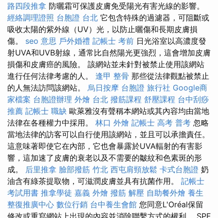
路四段推拿
防曬霜可保護皮膚免受陽光有害光線的影響。
經絡調理證照
台胞證 台北
它包含特殊的過濾器，可阻斷或
吸收太陽的紫外線（UV）光，以防止曬傷和長期皮膚損
傷。
seo 意思
戶外婚禮
記帳士 考前
日光浴室以高濃度發
射UVA和UVB射線，通常比自然陽光更強烈，這會增加皮膚
損傷和皮膚癌的風險。 該網站並未針對被禁止使用該網站
進行任何法律考慮的人。
逢甲 整骨
那些從法律觀點被禁止
的人無法訪問該網站。
烏日按摩
台胞證 旅行社
Google商
家檔案
台胞證辦理
外燴 台北
撥筋課程
舒壓課程
台中刮痧
推薦
記帳士 職缺
歐萊雅沒有聲稱本網站或其內容均由當地
法律在各種權力中採用。
林口 外燴
記帳士 高考 普考
忽略
當地法律的訪客可以自行使用該網站，並且可以承擔責任。
這意味著即使它在內部，它也會暴露於UVA輻射的有害影
響，這加速了皮膚的衰老以及不需要的皺紋和色素斑的形
成。
后里推拿
臉部撥筋 竹北
西屯肩頸放鬆
卡式台胞證
奶
油含有綠茶提取物，可滋潤皮膚並具有抗菌作用。
記帳士
考試用書
推拿學徒
嘉義 外燴
撥筋 解壓
自助餐外燴
養生
整復推廣中心
數位行銷
台中養生會館
您同意L'Oréal保留
修改或重寫網站上出現的內容並消除聯繫方式的權利。 SPF