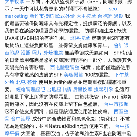
大甲按摩
一方面，不足以監視因子數（SPF，防曬係數，顯
示了一天中可以花費更多的時間而不會燃燒）。
seo
marketing
新竹市撥筋
歐式外燴
大甲按摩
台胞證 過期
我
們還需要確保防曬霜具有光穩定性，提供廣泛的保護，以及
我們是在談論物理還是化學防曬霜。 防曬和維生素E抵抗
UVA和UVB射線的有害作用。
北區按摩
定期使用SPF霜有
助於防止這些負面影響，並保留皮膚健康和青年。
會計師
台胞證 護照 照片
外燴推薦
無論季節或天氣如何，SPF奶油
的日常應用都應是您的皮膚護理程序的一部分，以保護其免
受陽光的有害影響。
西屯體態調整
確實，他們僅建議使用
具有非常敏感的皮膚的SPF
美容撥筋
100防曬霜。
下午茶
外燴
北屯 整骨
使用足夠量的產品並定期重複防曬霜很重
要。
經絡調理證照
台胞證申請
后里按摩
搜尋引擎
您還可
以測量手掌上所需的防曬霜量。 由於其微管（Nano）礦物
質過濾器，因此沒有在皮膚上留下白色塗層。
台中市按摩
它不會使皮膚潤滑，但是應該適度使用油性皮膚。
西區整
骨
台中油壓
成分中的合成物質和氫氧化鋁（氧化鋁）不被
認為是危險的，並且Natrue和bdih允許使用它們。
台中按
摩平價
大豆油，霍霍巴油，杏子油和維生素E也在防曬中發