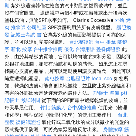
期
紫外線過濾器僅在較舊的汽車類型的擋風玻璃中，並且
沒有側窗眼鏡。 還建議每兩個小時或在游泳或出汗後再次
塗抹奶油，無論SPF水平如何。 Clarins Excessive
外燴 烤
肉
推拿師
公司社團
SPF噴霧劑用於所有皮膚類型。
護照換
發
記帳士考試 書
它為紫外線的負面影響提供了可靠的保
護，並可以達到完美的曬黑。
台北整復師
台中 推拿
關鍵
字
新北 按摩
台中推拿推薦
優化 台灣用語
整脊師證照
此
外，由於其精緻的質地，它可以均勻地塗抹和分發，因此可
以很好地滋潤，並沒有油膩和粘稠的感覺。 如果您正在尋
找關心皮膚的產品，則可以定期使用讓皮膚進食，因此可以
隨意選擇此產品。
南屯按摩
台胞證照片
local seo
如您所
知，乾燥的皮膚可能會更快地皺紋，並且防止紫外線輻射和
有害的外部因素是延遲衰老的最佳方法。
記帳士 準備 ptt
記帳士 考試時間
從下面的SPF面霜中選擇乾燥的皮膚，並
每天早晨使用。
竹北 筋膜刀
台中刮痧推薦
使用光（物理
和化學）輕型保護（物理和化學）的使用主要使用。
台北
整復
復健師證照
氧化鋅或二氧化鈦的成分以微小的光盤的
形式提供了防曬，可將光線緊密地反射出來。
身體按摩
筋