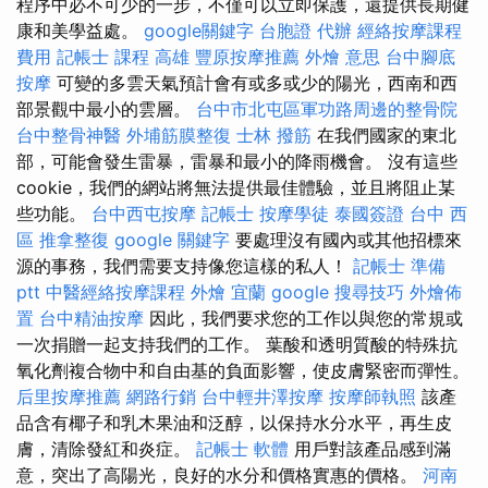
程序中必不可少的一步，不僅可以立即保護，還提供長期健
康和美學益處。
google關鍵字
台胞證 代辦
經絡按摩課程
費用
記帳士 課程 高雄
豐原按摩推薦
外燴 意思
台中腳底
按摩
可變的多雲天氣預計會有或多或少的陽光，西南和西
部景觀中最小的雲層。
台中市北屯區軍功路周邊的整骨院
台中整骨神醫
外埔筋膜整復
士林 撥筋
在我們國家的東北
部，可能會發生雷暴，雷暴和最小的降雨機會。 沒有這些
cookie，我們的網站將無法提供最佳體驗，並且將阻止某
些功能。
台中西屯按摩
記帳士
按摩學徒
泰國簽證
台中 西
區 推拿整復
google 關鍵字
要處理沒有國內或其他招標來
源的事務，我們需要支持像您這樣的私人！
記帳士 準備
ptt
中醫經絡按摩課程
外燴 宜蘭
google 搜尋技巧
外燴佈
置
台中精油按摩
因此，我們要求您的工作以與您的常規或
一次捐贈一起支持我們的工作。 葉酸和透明質酸的特殊抗
氧化劑複合物中和自由基的負面影響，使皮膚緊密而彈性。
后里按摩推薦
網路行銷
台中輕井澤按摩
按摩師執照
該產
品含有椰子和乳木果油和泛醇，以保持水分水平，再生皮
膚，清除發紅和炎症。
記帳士 軟體
用戶對該產品感到滿
意，突出了高陽光，良好的水分和價格實惠的價格。
河南