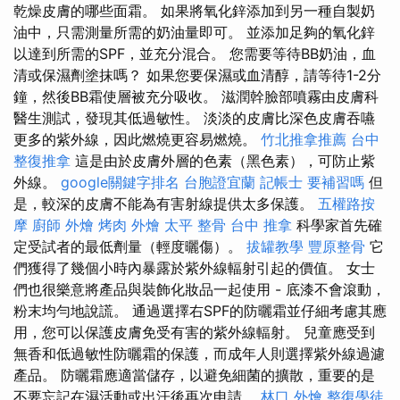
乾燥皮膚的哪些面霜。 如果將氧化鋅添加到另一種自製奶
油中，只需測量所需的奶油量即可。 並添加足夠的氧化鋅
以達到所需的SPF，並充分混合。 您需要等待BB奶油，血
清或保濕劑塗抹嗎？ 如果您要保濕或血清醇，請等待1-2分
鐘，然後BB霜使層被充分吸收。 滋潤幹臉部噴霧由皮膚科
醫生測試，發現其低過敏性。 淡淡的皮膚比深色皮膚吞嚥
更多的紫外線，因此燃燒更容易燃燒。
竹北推拿推薦
台中
整復推拿
這是由於皮膚外層的色素（黑色素），可防止紫
外線。
google關鍵字排名
台胞證宜蘭
記帳士 要補習嗎
但
是，較深的皮膚不能為有害射線提供太多保護。
五權路按
摩
廚師 外燴
烤肉 外燴
太平 整骨
台中 推拿
科學家首先確
定受試者的最低劑量（輕度曬傷）。
拔罐教學
豐原整骨
它
們獲得了幾個小時內暴露於紫外線輻射引起的價值。 女士
們也很樂意將產品與裝飾化妝品一起使用 - 底漆不會滾動，
粉末均勻地說謊。 通過選擇右SPF的防曬霜並仔細考慮其應
用，您可以保護皮膚免受有害的紫外線輻射。 兒童應受到
無香和低過敏性防曬霜的保護，而成年人則選擇紫外線過濾
產品。 防曬霜應適當儲存，以避免細菌的擴散，重要的是
不要忘記在濕活動或出汗後再次申請。
林口 外燴
整復學徒