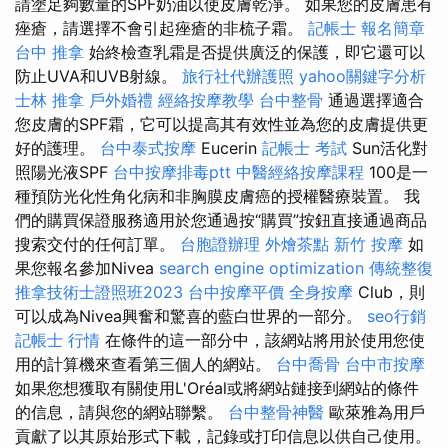
請塗足夠數量的SPF奶油以使皮膚乾淨。 如果您的皮膚患有
痤瘡，請選擇不會引起痤瘡的非梳子霜。
記帳士 報名簡章
台中 推拿
始終檢查乳霜是否提供廣泛的保護，即它還可以
防止UVA和UVB射線。
旅行社代辦護照
yahoo關鍵字分析
士林 推拿
戶外婚禮
經絡按摩教學
台中整骨
通過選擇適合
您皮膚的SPF霜，它可以提高其有效性並為您的皮膚提供更
好的護理。
台中泰式按摩
Eucerin
記帳士 考試
Sun活化對
照陽光液SPF
台中按摩排毒ptt
中醫經絡按摩課程
100是一
種預防光化性角化病和非胸膜皮膚癌的授權醫療裝置。 我
們的購買保證服務適用於您通過按“購買”按鈕直接通過商品
搜索交付的任何訂單。
台胞證辦理
外燴茶點
新竹 按摩
如
果您報名參加Nivea
search engine optimization
傳統整復
推拿技術士證照班2023
台中按摩平價
全身按摩
Club，則
可以成為Nivea興奮和驚喜的藍白世界的一部分。
seo行銷
記帳士 行情
在條件的這一部分中，該網站將用於使用您使
用的計算機來查看第三個人的網站。
台中喬骨
台中市按摩
如果您想獲取有關使用L'Oréal或將網站鏈接到網站的條件
的信息，請與您的網站聯繫。
台中整骨神醫
歐萊雅為用戶
貢獻了以其原始形式下載，記錄或打印信息以供自己使用。