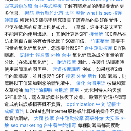
西屯肩頸放鬆
台中美式整復
了解有關產品的關鍵要素的更
多信息。
撥筋 新竹縣竹北市
太平 整骨
what is seo
按摩
師證照
臨床和皮膚病學研究證實了該產品的良好耐受性，
即使在敏感的皮膚上也是如此。 （當然，這並不意味著它
不能用它的使用燃燒。）其他計算是SPF
接骨所
100產品在
防止曬傷方面的有效性比因子50高11倍。
竹東整骨
需要不
同量的氧化鋅氧化鋅，您想要什麼SPF
台中運動按摩
DIY防
曬霜。
記帳士 報名費
外燴 台中
氧化鋅應為成分重量的百
分比（在添加氧化鋅）。
附近按摩
因此，在製作防曬霜時
使用最簡單的廚房秤。
穴道按摩課程
例如，如果您有2盎
司的潤膚露，並且想製作SPF
搜索
外燴 新竹
10防曬霜，則
應將以下值添加到您的體乳液中。
優化 台灣用語
桉樹和薰
衣草精油
如何消除腳酸
台胞證 費用
- 尤卡利特人的天然
SPF非常低，薰衣草舒緩並恢復了皮膚。 歐萊雅對這些病毒
造成的錯誤或損害概不負責。
optimization 中文
記帳士
成績 查詢
L'Oréal也對Internet服務或計算機的操作不負責
查看該網站。
大腿 按摩
台中運動按摩
高級外燴
大安區 外
燴
seo marketing
台中養生館排毒
每種防曬霜都高度耐