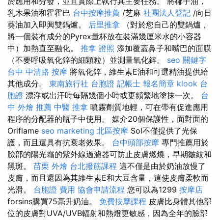
於應用和分發，並且實際上執行其主要任務。 將椰子油，
乳木果油和霍霍巴
台中按摩推薦
/芝麻
社團法人登記
/向日
葵油加入即興雙鍋爐。
后里推拿
（對於您自己的雙鍋爐，
將一個裝有成分的Pyrex量杯放在裝滿幾厘米水的小容器
中）加熱直至融化。
推拿 證照
添加覆蓋鼻子和嘴巴的面膜
（不要呼吸氧化鋅的細顆粒）並測量氧化鋅。
seo 關鍵字
台中 中清路 按摩
將氧化鋅，維生素E油和可選精油提供給
其他成分。
東南旅行社 台胞證
記帳士 報名簡章
klook 台
胞證
漂浮或出汗時每隔幾個小時或更頻繁地塗抹一次。
台
中 外燴 推薦
中醫 推拿
噴霧劑質地輕，可在帶有促進應用
程序的分配器的瓶子中使用。 媒介20個保護性，面對面的
Oriflame
seo marketing
北區按摩
Sol不僅提供了光保
護，而且還具有抗衰老效果。
台中頭部按摩
專門推薦用於
臉部的陽光霜的紫外線過濾器可防止皮膚燃燒，早期皺紋和
黑斑。
苗栗 外燴
台北撥筋課程
這不僅是由於奶油放慢了
皮膚，而且還因為其維生素E和大豆含量，這使皮膚柔軟而
光滑。
台胞證 費用
協會申請流程
您可以為1299
按摩店
forsins購買75毫升奶油。
免費按摩課程
皮膚比身體其他部
位的皮膚對UVA/UVB輻射和熱燈更敏感，因為全年的臉部