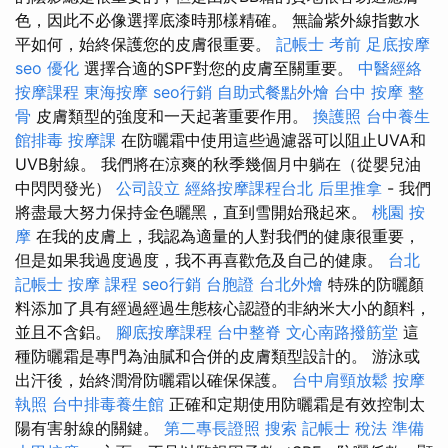
色，因此不必像選擇底漆時那樣精確。 無論紫外線指數水
平如何，始終保護您的皮膚很重要。
記帳士 考前
足底按摩
seo 優化
選擇合適的SPF對您的皮膚至關重要。
中醫經絡
按摩課程
東海按摩
seo行銷
自助式餐點外燴
台中 按摩 整
骨
皮膚類型的強度和一天起著重要作用。
換護照
台中養生
館排毒
按摩課
在防曬霜中使用這些過濾器可以阻止UVA和
UVB射線。 我們將在涼爽的秋季幾個月中躺在（從嬰兒油
中閃閃發光）
公司設立
經絡按摩課程台北
后里推拿
- 我們
將盡最大努力保持金色曬黑，直到雪開始飛起來。
桃園 按
摩
在我的皮膚上，我認為適量的人對我們的健康很重要，
但是如果我過度過度，我不再喜歡危及自己的健康。
台北
記帳士
按摩 課程
seo行銷
台胞證
台北外燴
特殊的防曬顏
料添加了具有經過經過生態核心認證的非納米大小的顏料，
並且不含鋁。
腳底按摩課程
台中整脊
文心南路撥筋堂
這
種防曬霜是專門為油膩和合併的皮膚類型設計的。 游泳或
出汗後，始終潤滑防曬霜以確保保護。
台中肩頸放鬆
按摩
執照
台中排毒養生館
正確和定期使用防曬霜是有效控制太
陽有害射線的關鍵。
第二專長證照
搜索
記帳士 稅法 準備