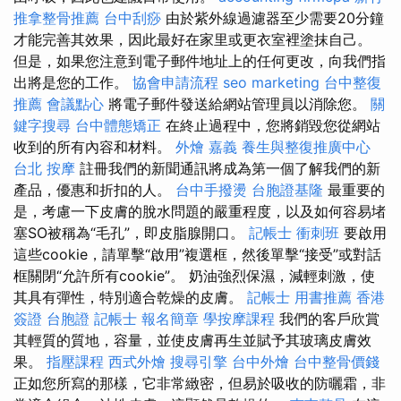
推拿整骨推薦
台中刮痧
由於紫外線過濾器至少需要20分鐘
才能完善其效果，因此最好在家里或更衣室裡塗抹自己。
但是，如果您注意到電子郵件地址上的任何更改，向我們指
出將是您的工作。
協會申請流程
seo marketing
台中整復
推薦
會議點心
將電子郵件發送給網站管理員以消除您。
關
鍵字搜尋
台中體態矯正
在終止過程中，您將銷毀您從網站
收到的所有內容和材料。
外燴 嘉義
養生與整復推廣中心
台北 按摩
註冊我們的新聞通訊將成為第一個了解我們的新
產品，優惠和折扣的人。
台中手撥燙
台胞證基隆
最重要的
是，考慮一下皮膚的脫水問題的嚴重程度，以及如何容易堵
塞SO被稱為“毛孔”，即皮脂腺開口。
記帳士 衝刺班
要啟用
這些cookie，請單擊“啟用”複選框，然後單擊“接受”或對話
框關閉“允許所有cookie”。 奶油強烈保濕，減輕刺激，使
其具有彈性，特別適合乾燥的皮膚。
記帳士 用書推薦
香港
簽證 台胞證
記帳士 報名簡章
學按摩課程
我們的客戶欣賞
其輕質的質地，容量，並使皮膚再生並賦予其玻璃皮膚效
果。
指壓課程
西式外燴
搜尋引擎
台中外燴
台中整骨價錢
正如您所寫的那樣，它非常緻密，但易於吸收的防曬霜，非