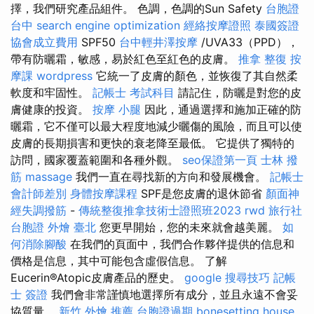
擇，我們研究產品組件。 色調，色調的Sun Safety
台胞證
台中
search engine optimization
經絡按摩證照
泰國簽證
協會成立費用
SPF50
台中輕井澤按摩
/UVA33（PPD），
帶有防曬霜，敏感，易於紅色至紅色的皮膚。
推拿 整復
按
摩課
wordpress
它統一了皮膚的顏色，並恢復了其自然柔
軟度和牢固性。
記帳士 考試科目
請記住，防曬是對您的皮
膚健康的投資。
按摩 小腿
因此，通過選擇和施加正確的防
曬霜，它不僅可以最大程度地減少曬傷的風險，而且可以使
皮膚的長期損害和更快的衰老降至最低。 它提供了獨特的
訪問，國家覆蓋範圍和各種外觀。
seo保證第一頁
士林 撥
筋
massage
我們一直在尋找新的方向和發展機會。
記帳士
會計師差別
身體按摩課程
SPF是您皮膚的退休節省
顏面神
經失調撥筋
-
傳統整復推拿技術士證照班2023
rwd
旅行社
台胞證
外燴 臺北
您更早開始，您的未來就會越美麗。
如
何消除腳酸
在我們的頁面中，我們合作夥伴提供的信息和
價格是信息，其中可能包含虛假信息。 了解
Eucerin®Atopic皮膚產品的歷史。
google 搜尋技巧
記帳
士 簽證
我們會非常謹慎地選擇所有成分，並且永遠不會妥
協質量。
新竹 外燴 推薦
台胞證過期
bonesetting house