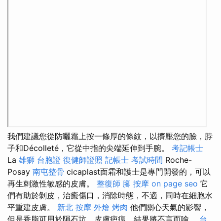
我們建議您從防曬霜上按一條厚的條紋，以擠壓您的臉，脖
子和Décolleté，它從中指的尖端延伸到手腕。
考記帳士
La
雄獅 台胞證
復健師證照
記帳士 考試時間
Roche-
Posay
南屯整骨
cicaplast面霜和護士是專門開發的，可以
再生刺激性敏感的皮膚。
整復師
腳 按摩
on page seo
它
們有助於剝皮，治癒傷口，消除時態，不適，同時在細胞水
平重建皮膚。
新北 按摩
外燴 烤肉
他們關心天氣的影響，
但是香脂可用於隕石坑，皮膚疤痕，結果將不言而喻。
台