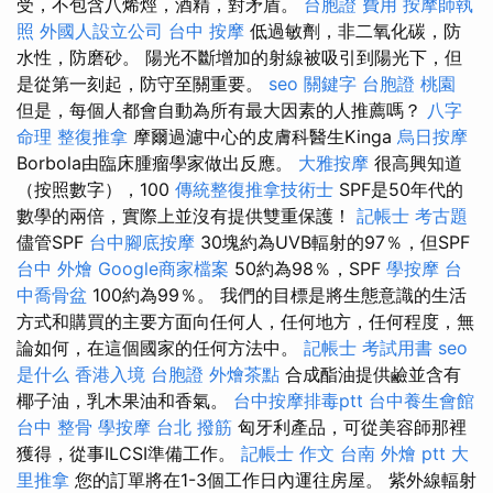
受，不包含八烯烴，酒精，對矛盾。
台胞證 費用
按摩師執
照
外國人設立公司
台中 按摩
低過敏劑，非二氧化碳，防
水性，防磨砂。 陽光不斷增加的射線被吸引到陽光下，但
是從第一刻起，防守至關重要。
seo 關鍵字
台胞證 桃園
但是，每個人都會自動為所有最大因素的人推薦嗎？
八字
命理 整復推拿
摩爾過濾中心的皮膚科醫生Kinga
烏日按摩
Borbola由臨床腫瘤學家做出反應。
大雅按摩
很高興知道
（按照數字），100
傳統整復推拿技術士
SPF是50年代的
數學的兩倍，實際上並沒有提供雙重保護！
記帳士 考古題
儘管SPF
台中腳底按摩
30塊約為UVB輻射的97％，但SPF
台中 外燴
Google商家檔案
50約為98％，SPF
學按摩
台
中喬骨盆
100約為99％。 我們的目標是將生態意識的生活
方式和購買的主要方面向任何人，任何地方，任何程度，無
論如何，在這個國家的任何方法中。
記帳士 考試用書
seo
是什么
香港入境 台胞證
外燴茶點
合成酯油提供鹼並含有
椰子油，乳木果油和香氣。
台中按摩排毒ptt
台中養生會館
台中 整骨
學按摩
台北 撥筋
匈牙利產品，可從美容師那裡
獲得，從事ILCSI準備工作。
記帳士 作文
台南 外燴 ptt
大
里推拿
您的訂單將在1-3個工作日內運往房屋。 紫外線輻射