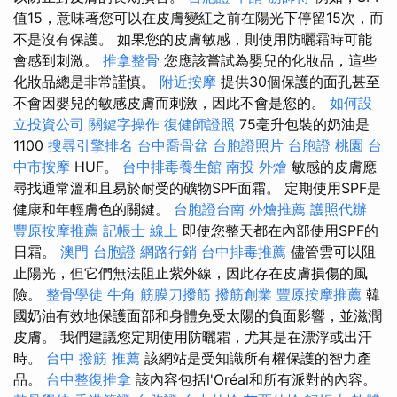
值15，意味著您可以在皮膚變紅之前在陽光下停留15次，而
不是沒有保護。 如果您的皮膚敏感，則使用防曬霜時可能
會感到刺激。
推拿整骨
您應該嘗試為嬰兒的化妝品，這些
化妝品總是非常謹慎。
附近按摩
提供30個保護的面孔甚至
不會因嬰兒的敏感皮膚而刺激，因此不會是您的。
如何設
立投資公司
關鍵字操作
復健師證照
75毫升包裝的奶油是
1100
搜尋引擎排名
台中喬骨盆
台胞證照片
台胞證 桃園
台
中市按摩
HUF。
台中排毒養生館
南投 外燴
敏感的皮膚應
尋找通常溫和且易於耐受的礦物SPF面霜。 定期使用SPF是
健康和年輕膚色的關鍵。
台胞證台南
外燴推薦
護照代辦
豐原按摩推薦
記帳士 線上
即使您整天都在內部使用SPF的
日霜。
澳門 台胞證
網路行銷
台中排毒推薦
儘管雲可以阻
止陽光，但它們無法阻止紫外線，因此存在皮膚損傷的風
險。
整骨學徒
牛角 筋膜刀撥筋
撥筋創業
豐原按摩推薦
韓
國奶油有效地保護面部和身體免受太陽的負面影響，並滋潤
皮膚。 我們建議您定期使用防曬霜，尤其是在漂浮或出汗
時。
台中 撥筋 推薦
該網站是受知識所有權保護的智力產
品。
台中整復推拿
該內容包括l'Oréal和所有派對的內容。