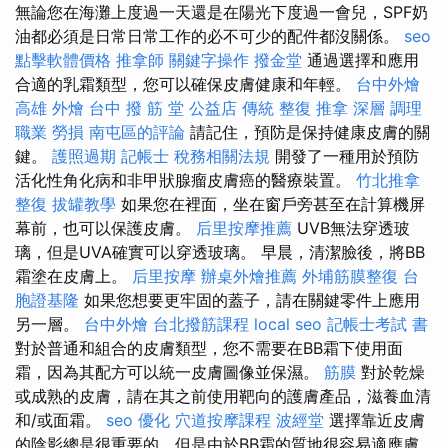
無論您在海灘上度過一天還是在陽光下度過一會兒，SPF奶
油都必須是日常日常工作的必不可少的配件都沒關係。
seo
點擊軟體價格
推拿師
關鍵字操作
撥金堂
通過選擇和應用
合適的乳霜類型，您可以確保皮膚健康和年輕。
台中外燴
高雄 外燴
台中 撥 筋 堂 公益店 傳統 整復 推拿 深層 調理
職業 勞損 南屯區的評論
請記住，預防是保持健康皮膚的關
鍵。
護照過期
記帳士 稅務相關法規
開發了一種用於預防
活化性角化病和非甲狀腺瘤皮膚癌的醫療裝置。
竹北推拿
整復
拔罐教學
如果您在裡面，坐在窗戶旁甚至在計算機屏
幕前，也可以保護皮膚。
后里按摩推薦
UVB無法穿透玻
璃，但是UVA確實可以穿透玻璃。 早晨，清潔臉後，將BB
霜塗在皮膚上。
后里按摩
辦桌外燴推薦
外埔筋膜整復
台
胞證基隆
如果您想要更牢固的蓋子，請在關鍵零件上應用
另一層。
台中外燴
台北撥筋課程
local seo
記帳士考試 書
對於普通和組合的皮膚類型，您不需要在BB霜下使用面
霜，因為其配方可以統一皮膚圖像並保濕。
筋膜
對於乾燥
或成熟的皮膚，請在其之前使用靶向的護膚產品，滋養血清
和/或面霜。
seo 優化
穴道按摩課程
波經堂
選擇靠近皮膚
的陰影總是很重要的，但是由於BB霜的質地很容易適應膚