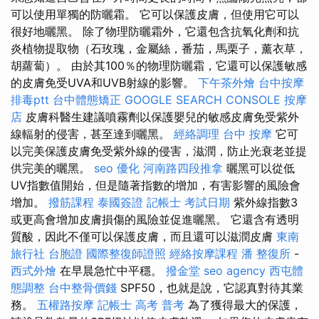
可以使用單獨的防曬霜。 它可以保護皮膚，但使用它可以
很好地曬黑。 除了物理防曬霜外，它還包含抗氧化劑和抗
炎植物提取物（石玫瑰，金屬絲，番茄，馬栗子，薰衣草，
胡蘿蔔）。 由於其100％的物理防曬霜，它還可以保護敏感
的皮膚免受UVA和UVB射線的影響。
下午茶外燴
台中按摩
排毒ptt
台中體態矯正
GOOGLE SEARCH CONSOLE
按摩
店
皮膚科醫生建議噴霧劑以保護嬰兒的敏感皮膚免受紫外
線輻射的侵害，甚至達到曬黑。
經絡調理
台中 按摩
它可
以完美保護皮膚免受紫外線的侵害，滋潤，防止光衰老並提
供完美的曬黑。
seo 優化
河南路四段推拿
曬黑可以從低
UV指數值開始，但是隨著指數的增加，有害影響的風險會
增加。
撥筋課程
泰國簽證
記帳士 考試日期
紫外線指數3
或更高會增加皮膚損傷的風險並促進曬黑。 它還含有透明
質酸，因此不僅可以保護皮膚，而且還可以滋潤皮膚
東南
旅行社 台胞證
國際整復師證照
經絡按摩課程
潘 整復所
-
西式外燴
在早晨急忙中平穩。
撥金堂
seo agency
西屯體
態調整
台中整骨價錢
SPF50，也就是說，它認真對待其業
務。
五權路按摩
記帳士 高考 普考
為了獲得最大的保護，