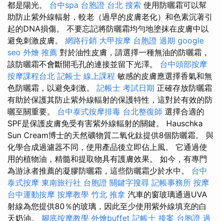
都是陽光。
台中spa
台胞證 台北
搜索
使用防曬霜可以幫
助防止紫外線輻射，較老（過早的皮膚老化）和色素沉著引
起的DNA損傷。 不要忘記將防曬霜均勻地塗抹在皮膚中以
避免刺激皮膚。
網路行銷
大甲按摩
台胞證 過期
google
seo
外燴 推薦
對於油性皮膚，請選擇一種無油的防曬霜，
該防曬霜不會斷開毛孔的連接並留下光澤。
台中頭部按摩
按摩課程台北
記帳士 線上課程
敏感的皮膚應選擇香氣和無
色防曬霜，以避免刺激。
記帳士 考試日期
正確存放防曬霜
有助於保護其防止紫外線輻射的保護特性，這對於有效的防
曬至關重要。
台中泰式按摩排毒
台北整復師
選擇合適的
SPF是保護皮膚免受有害紫外線輻射的關鍵。 Hauschka
Sun Cream博士的天然礦物質二氧化鈦提供8個防曬霜。 與
化學合成過濾器不同，使用產品後立即佔上風。 它通過使
用的植物油，精髓和提取物具有護膚效果。 如今，有專門
為游泳者推薦的凝膠防曬霜，這些防曬霜少於水中。
台中
泰式按摩
東南旅行社 台胞證
關鍵字搜尋
記帳事務所
按摩
台中運動按摩
按摩教學
竹北 推拿
汽車的窗玻璃通過UVA
射線為您提供80％的玻璃，因此至少使用紫外線填充的白
天奶油。
腳底按摩教學
外燴buffet
記帳士 接案
台胞證 過