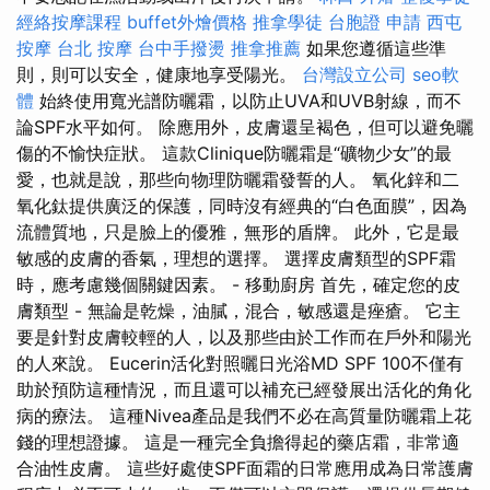
經絡按摩課程
buffet外燴價格
推拿學徒
台胞證 申請
西屯
按摩
台北 按摩
台中手撥燙
推拿推薦
如果您遵循這些準
則，則可以安全，健康地享受陽光。
台灣設立公司
seo軟
體
始終使用寬光譜防曬霜，以防止UVA和UVB射線，而不
論SPF水平如何。 除應用外，皮膚還呈褐色，但可以避免曬
傷的不愉快症狀。 這款Clinique防曬霜是“礦物少女”的最
愛，也就是說，那些向物理防曬霜發誓的人。 氧化鋅和二
氧化鈦提供廣泛的保護，同時沒有經典的“白色面膜”，因為
流體質地，只是臉上的優雅，無形的盾牌。 此外，它是最
敏感的皮膚的香氣，理想的選擇。 選擇皮膚類型的SPF霜
時，應考慮幾個關鍵因素。 - 移動廚房 首先，確定您的皮
膚類型 - 無論是乾燥，油膩，混合，敏感還是痤瘡。 它主
要是針對皮膚較輕的人，以及那些由於工作而在戶外和陽光
的人來說。 Eucerin活化對照曬日光浴MD SPF 100不僅有
助於預防這種情況，而且還可以補充已經發展出活化的角化
病的療法。 這種Nivea產品是我們不必在高質量防曬霜上花
錢的理想證據。 這是一種完全負擔得起的藥店霜，非常適
合油性皮膚。 這些好處使SPF面霜的日常應用成為日常護膚