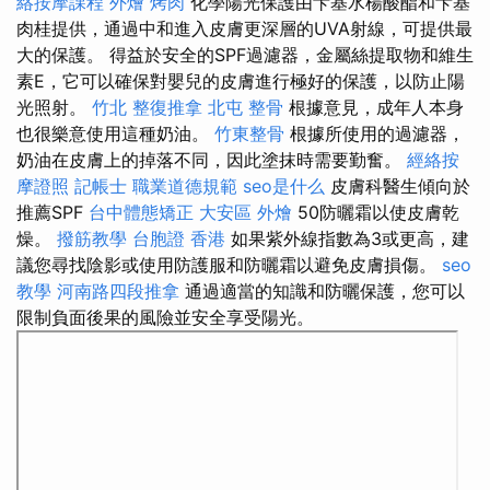
絡按摩課程
外燴 烤肉
化學陽光保護由芐基水楊酸酯和芐基
肉桂提供，通過中和進入皮膚更深層的UVA射線，可提供最
大的保護。 得益於安全的SPF過濾器，金屬絲提取物和維生
素E，它可以確保對嬰兒的皮膚進行極好的保護，以防止陽
光照射。
竹北 整復推拿
北屯 整骨
根據意見，成年人本身
也很樂意使用這種奶油。
竹東整骨
根據所使用的過濾器，
奶油在皮膚上的掉落不同，因此塗抹時需要勤奮。
經絡按
摩證照
記帳士 職業道德規範
seo是什么
皮膚科醫生傾向於
推薦SPF
台中體態矯正
大安區 外燴
50防曬霜以使皮膚乾
燥。
撥筋教學
台胞證 香港
如果紫外線指數為3或更高，建
議您尋找陰影或使用防護服和防曬霜以避免皮膚損傷。
seo
教學
河南路四段推拿
通過適當的知識和防曬保護，您可以
限制負面後果的風險並安全享受陽光。