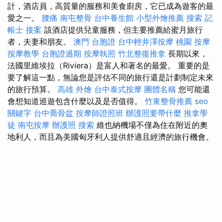
計，酒店員，高質量的服務和美食廚房，它已成為遊客的最
愛之一。
腰痛
南屯整骨
台中養生館
小型外燴推薦
搜索
記
帳士 接案
該酒店提供兒童服務，但主要推薦給蜜月旅行
者，夫妻和朋友。
澳門 台胞證
台中輕井澤按摩
桃園 按摩
按摩教學
台胞證過期
按摩執照
竹北整復推拿
長期以來，
法國里維埃拉（Riviera）是富人和著名的最愛。 重要的是
要了解這一點，無論您是評估不同的旅行還是計劃制定未來
的旅行預算。
高雄 外燴
台中泰式按摩
團體名稱
您可能還
會想知道巡遊包含什麼以及是否值得。
竹東整骨推薦
seo
關鍵字
台中喬骨盆
按摩師證照班
辦護照要帶什麼
推拿學
徒
南屯按摩
辦護照
搜索
維也納機場不僅為住在附近的奧
地利人，而且為美國匈牙利人提供舒適且經濟的旅行機會。