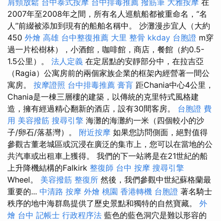
肩頸放鬆
台中泰式按摩
台中排毒推薦
撥筋筆
大雅按摩
在
2007年至2008年之間，所有名人巡航船都被重命名，“名
人”前綴被添加到現有的船舶名稱中。 沙灘漫步宜人（大約
450
外燴 高雄
台中整復推薦
大里 整骨
kkday 台胞證
m穿
過一片松樹林），小酒館，咖啡館，商店，餐館（約0.5-
1.5公里）。
法人定義
在定居點​​的安靜部分中，在拉吉亞
（Ragia）公寓房前的兩個家族企業的框架內經營著一間公
寓房。
按摩證照
台中排毒推薦
膏肓
距Chania中心4公里，
Chania是一棟三層樓的建築，以傳統的克里特式風格建
造，擁有經過精心翻新的酒店，設有30間客房。
台胞證 費
用
美容撥筋
搜尋引擎
海灘的海灘約一米（四個較小的沙
子/卵石/落基灣）。
附近按摩
如果您訪問側面，絕對值得
參觀古董老城區或沉浸在廣泛的集市上，您可以在當地的公
共汽車或出租車上獲得。 我們的下一站將是在21世紀的船
上升降機結構的Falkirk
整復師
台中 按摩
搜尋引擎
Wheel。
美容撥筋
整復所
然後，我們參觀中世紀蘇格蘭最
重要的...
中清路 按摩
外燴 桃園
香港轉機 台胞證
著名騎士
秩序的地中海群島提供了歷史景點和獨特的自然寶藏。
外
燴 台中
記帳士 行政程序法
藍色的藍色洞穴是難以形容的