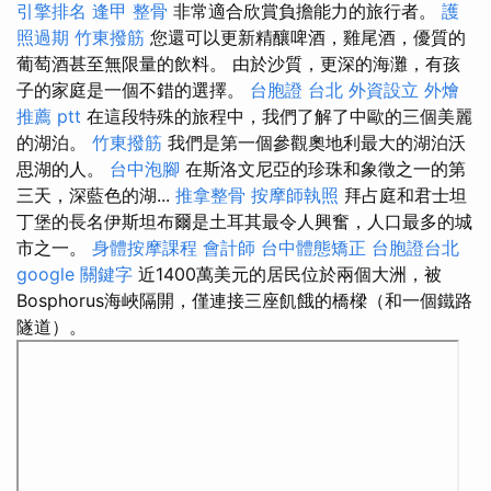
引擎排名
逢甲 整骨
非常適合欣賞負擔能力的旅行者。
護
照過期
竹東撥筋
您還可以更新精釀啤酒，雞尾酒，優質的
葡萄酒甚至無限量的飲料。 由於沙質，更深的海灘，有孩
子的家庭是一個不錯的選擇。
台胞證 台北
外資設立
外燴
推薦 ptt
在這段特殊的旅程中，我們了解了中歐的三個美麗
的湖泊。
竹東撥筋
我們是第一個參觀奧地利最大的湖泊沃
思湖的人。
台中泡腳
在斯洛文尼亞的珍珠和象徵之一的第
三天，深藍色的湖...
推拿整骨
按摩師執照
拜占庭和君士坦
丁堡的長名伊斯坦布爾是土耳其最令人興奮，人口最多的城
市之一。
身體按摩課程
會計師
台中體態矯正
台胞證台北
google 關鍵字
近1400萬美元的居民位於兩個大洲，被
Bosphorus海峽隔開，僅連接三座飢餓的橋樑（和一個鐵路
隧道）。