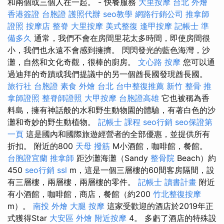
和兩個或三個人在一起。 - 快餐服務
大里按摩
台北 外燴
香港簽證 台胞證
護照代辦
seo教學
網路行銷公司
推拿師
證照
按摩店
整脊
大里按摩
美式整復
逢甲按摩
記帳士 準
備多久
通常，我們不會在房間里花太多時間，即使房間很
小，我們也永遠不會感到擁擠。 閃閃發光的藍色海灣，沙
灘，自然和文化奇觀，很棒的廚房。
文心路 按摩
您可以通
過迪拜的奇蹟或我們提議中的另一個酋長國發現酋長國。
旅行社 台胞證
素食 外燴 台北
台中整復推薦
新竹 整骨
推
拿師證照
整脊師證照
大甲按摩
台胞證高雄
它也被稱為香
料島，擁有神話般的水和野生動物園的體驗，有著白色的沙
灘和奇妙的野生動植物。
記帳士 課程
seo行銷
seo保證第
一頁
這是國內和國際旅遊經營者的全部優惠，並提供所有
折扣。 附近的800
天母 撥筋
M小酒館，咖啡館，餐館。
台胞證宜蘭
推拿師
距沙灘海灘（Sandy
整骨院
Beach）約
450
seo行銷
ssl
m，這是一個三層樓的60間客房隔間，設
有三層樓，兩層樓，兩層樓的零件。
記帳士 讀書計畫
附近
有小酒館，咖啡館，商店，餐館（約200
竹北整復按摩
m）。
南投 外燴
大腿 按摩
這家受歡迎的酒店於2019年正
式獲得Star
大安區 外燴
附近按摩
4。 多虧了酒店的特殊設