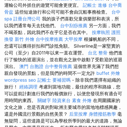
運輸公司外抓住的遊覽可能會更便宜。
記帳士 進修
台中喬
骨盆
這些短途旅行和公司可能不會由沉船事務檢查。
台中
spa
註冊台灣公司
我的孩子們喜歡兒童俱樂部和表演，所
以我們通常每天去找他們。
台中刮痧推薦
另一方面，我們
不喝茶點，因此我們不在乎它是否在其中。
按摩執照
護照
換發
新竹 外燴
台中按摩推薦
大甲按摩
根據帆船的不同，
您還可以獲得折扣和門診抵免額。 Silverline是一家堅實的
公司（至少）自2011年以來一直在運營。
台北 整骨
他們進
行了愉快的巡迴演出，並在觀光之旅中啟動了受歡迎的巡迴
演出。
澳門 台胞證
台中整骨推薦
這個世界充滿了我們想
親自發現的景點，但是我們的時間不一定允許
buffet 外燴
wordpress seo
記帳士 要補習嗎
- 除非我們選擇有組織的
旅行！
經絡調理
考慮到當地功能，最佳的程序和路線，您
可以提前計劃進行我們的報價旅行，以便您發現所有適合可
用時間的東西。
關鍵字
陸資來台
素食 外燴
在周圍國家的
文化之旅，您是否真的對歐洲主要城市的當地地標感興趣，
還是外國流行景觀的自然美景？
后里按摩
身體撥筋教學
毫
無疑問，這些道路是可以為學校所學到的最大的道路，無論