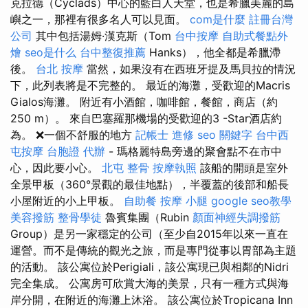
克拉德（Cyclads）中心的藍白人天堂，也是希臘美麗的島
嶼之一，那裡有很多名人可以見面。
com是什麼
註冊台灣
公司
其中包括湯姆·漢克斯（Tom
台中按摩
自助式餐點外
燴
seo是什么
台中整復推薦
Hanks），他全都是希臘滯
後。
台北 按摩
當然，如果沒有在西班牙提及馬貝拉的情況
下，此列表將是不完整的。 最近的海灘，受歡迎的Macris
Gialos海灘。 附近有小酒館，咖啡館，餐館，商店（約
250 m）。 來自巴塞羅那機場的受歡迎的3 -Star酒店約
為。 ❌一個不舒服的地方
記帳士 進修
seo 關鍵字
台中西
屯按摩
台胞證 代辦
- 瑪格麗特島旁邊的聚會點不在市中
心，因此要小心。
北屯 整骨
按摩執照
該船的開頭是室外
全景甲板（360°景觀的最佳地點），半覆蓋的後部和船長
小屋附近的小上甲板。
自助餐
按摩 小腿
google seo教學
美容撥筋
整骨學徒
魯賓集團（Rubin
顏面神經失調撥筋
Group）是另一家穩定的公司（至少自2015年以來一直在
運營。而不是傳統的觀光之旅，而是專門從事以胃部為主題
的活動。 該公寓位於Perigiali，該公寓現已與相鄰的Nidri
完全集成。 公寓房可欣賞大海的美景，只​​有一種方式與海
岸分開，在附近的海灘上沐浴。 該公寓位於Tropicana Inn