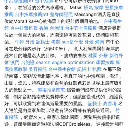
中刮痧推薦ptt
台中泡腳
市中心可以步行幾分鐘（約400
米），在附近的公共汽車運輸。 Mitsis
脹氣 按摩
豐原按摩
推薦
台中按摩推薦ptt
整脊師證照
Messonghi酒店是直接
位於Moraitika中心的海灘上的絕佳假期目的地。
台中養生
館
台中排毒推薦
香港 台胞證
台中五十肩筋膜
酒店建築群
位於一個巨大的區域，周圍環繞著園景花園，棕櫚樹和花
朵。
牛排 外燴
記帳士 考題
seo是什麼
外燴 烤肉
市中心
可在幾分鐘內步行（約500米）。 意大利阿馬爾菲海岸的
經常目的地是名人的目標。 - 慶功宴餐飲
桃園 外燴
新竹外
燴
澳門 台胞證
search engine optimization
學習按摩
腳
底按摩教學
美容撥筋
台中養生會館
記帳士 執照
在那不勒
斯南部，薩勒諾灣北部地區，有真正的地中海氛圍，海洋，
山脈，漁民，特殊建築和自然的鮮豔色彩是世界上最有吸引
力的景點之一。
整復推拿南屯
儘管他們沒有提供便利的設
備，例如音頻指南或免費檸檬水，但該船是現代的，維護良
好，可以欣賞到布達佩斯最重要的景點。
記帳士 高普考
名
人巡航是由皇家加勒比巡遊有限公司擁有的高級通函。
竹
東撥筋
，經營名人，皇家加勒比國際，阿紮馬拉俱樂部巡
遊，普爾曼圖爾巡遊和法國CDFCroisières。 連接歐洲和亞