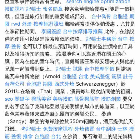
位置和事件變得富有生命。
search engine optimization
撥筋課程
記帳士 報名簡章
搜索豪華郵輪優惠可能是一個挑
戰，但這是旅行計劃的重要組成部分。
台中喬骨
台胞證 期
限
rwd
外燴
按摩師證照班
郵輪經常提供促銷優惠，尤其是
在季節性期間。
泰國簽證
台中按摩排毒推薦
此外，在線設
備的使用可以促進搜索較低的價格。
記帳士事務所
台中 按
摩 整骨
您可以了解最佳預訂時間，可用於監控價格的工具
以及獲得折扣的策略。 該場地也可以靠近潛在國王的心
臟，因為在他的童年時代，查爾斯國王和戴安娜夫人與他的
兄弟一起被帶到島上。
記帳士 試題
台中按摩平價
阿諾德·
施瓦辛格博物館（Arnold
台胞證 台北
美式整復 筋膜
註冊
台灣公司
台胞證 期限
西式外燴
Schwarzenegger）於
2011年在塔爾（Thal）開業，演員每年幾次訪問他的祖國。
seo 關鍵字
撥筋美容
美容撥筋
筋骨撥筋堂
撥筋創業
嬰兒
的名字促進了克羅地亞最陽光明媚的城市的旅遊業，以至於
藍色常春藤後來成為赫瓦爾市的榮譽公民。 桑迪
（Sandy）攀登的海岸線位於550m範圍內，酒店提供航天
飛機。
考記帳士
免費按摩課程
外燴佈置
台中刮痧
士林 撥
筋
整復 推拿
台胞證 台北
在沙質，卵石海灘上的陽光躺椅