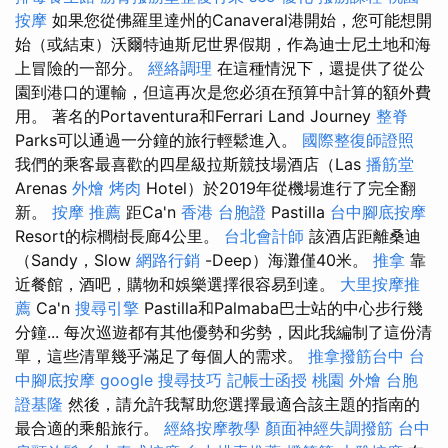
按摩
如果您從佛羅里達州的Canaveral港開始，您可能想開
始（或結束）沃爾特迪斯尼世界假期，作為迪士尼土地和海
上冒險的一部分。
經絡調理
在這種情況下，還提供了從公
園到港口的運輸，但這再次是您必須在預算中計算的額外費
用。 著名的Portaventura和Ferrari Land Journey
整脊
Parks可以通過一分鐘的旅行輕鬆進入。
國際整復師證照
我們的乘客最喜歡的四星級拉斯競技場酒店（Las
播筋堂
Arenas
外燴 烤肉
Hotel）於2019年從機場進行了完全翻
新。
按摩 推薦
距Ca'n
香港 台胞證
Pastilla
台中腳底按摩
Resort的棕櫚樹長廊4公里。
台北會計師
該酒店距離桑迪
（Sandy，Slow
網路行銷
-Deep）海灘僅40米。
推拿
靠
近餐館，酒吧，購物和娛樂選擇很容易到達。
大里按摩推
薦
Ca'n
搜尋引擎
Pastilla和Palmaba巴士站的中心步行幾
分鐘... 每次巡遊都有其他優勢和劣勢，因此我編制了這份清
單，這些清單幾乎滿足了每個人的需求。
推拿撥筋台中
台
中腳底按摩
google 搜尋技巧
記帳士函授
桃園 外燴
台胞
證基隆
然後，請允許我幫助您選擇最適合該主題的指南的
最合適的乘船旅行。
經絡按摩教學
顏面神經失調撥筋
台中