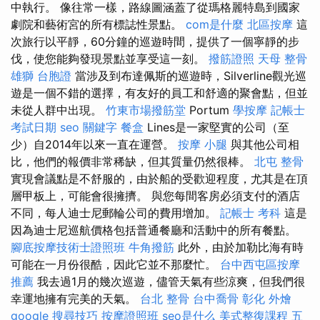
中執行。 像往常一樣，路線圖涵蓋了從瑪格麗特島到國家
劇院和藝術宮的所有標誌性景點。
com是什麼
北區按摩
這
次旅行以平靜，60分鐘的巡遊時間，提供了一個寧靜的步
伐，使您能夠發現景點並享受這一刻。
撥筋證照
天母 整骨
雄獅 台胞證
當涉及到布達佩斯的巡遊時，Silverline觀光巡
遊是一個不錯的選擇，有友好的員工和舒適的聚會點，但並
未從人群中出現。
竹東市場撥筋堂
Portum
學按摩
記帳士
考試日期
seo 關鍵字
餐盒
Lines是一家堅實的公司（至
少）自2014年以來一直在運營。
按摩 小腿
與其他公司相
比，他們的報價非常稀缺，但其質量仍然很棒。
北屯 整骨
實現會議點是不舒服的，由於船的受歡迎程度，尤其是在頂
層甲板上，可能會很擁擠。 與您每間客房必須支付的酒店
不同，每人迪士尼郵輪公司的費用增加。
記帳士 考科
這是
因為迪士尼巡航價格包括普通餐廳和活動中的所有餐點。
腳底按摩技術士證照班
牛角撥筋
此外，由於加勒比海有時
可能在一月份很酷，因此它並不那麼忙。
台中西屯區按摩
推薦
我去過1月的幾次巡遊，儘管天氣有些涼爽，但我們很
幸運地擁有完美的天氣。
台北 整骨
台中喬骨
彰化 外燴
google 搜尋技巧
按摩證照班
seo是什么
美式整復課程
五