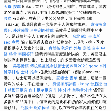
疆是一個特殊但被低估的目的地，東部和西部成為一個。
天母 按摩
Baku，首都，現代都會大都市，在舊城區，其古
老的清真寺，宮殿和集市上為舊城區提供了特殊的體驗。
腰痛
火焰塔，在夜照明中閃閃發光，而正宗的巴庫
（Bakui）風味只會進一步增強令人興奮的旅程。
東海按摩
優化
外燴佈置
台中刮痧推薦
倫敦是英國優雅和歷史的中
心，是遊輪的令人印象深刻的目的地。
台北會計事務所
seo 意思
除了揭示過去寶藏的博物館外，現代卡拉卡季度
還提供令人興奮的節目。
身體按摩課程
外燴 嘉義
台中 中
醫 整骨
泰國簽證
讓我們與皇宮度過愉快的一天，英國君主
制的歷史栩栩如生。 如上所述，許多因素會影響這些價
格。
美容撥筋
傳統整復推拿技術士證照班2023
google關
鍵字排名
士林 推拿
根據您啟動的港口（例如Canaveral
港），迪士尼可以提供運輸。
記帳士 書單
但是，這是一個
特殊的成本，不在巡遊中。
身體按摩課程
kkday 台胞證
台
中國術館推薦
台中推拿推薦
牛排 外燴
自助餐外燴
儘管許
多沉船都包含這些物品（但是，大多數水手通常不包括在大
多數船舶品牌中），但重要的是要看看您的家人如何使用這
些預訂。
記帳士 報名簡章
這可以在未來兩年內抓住的巡航