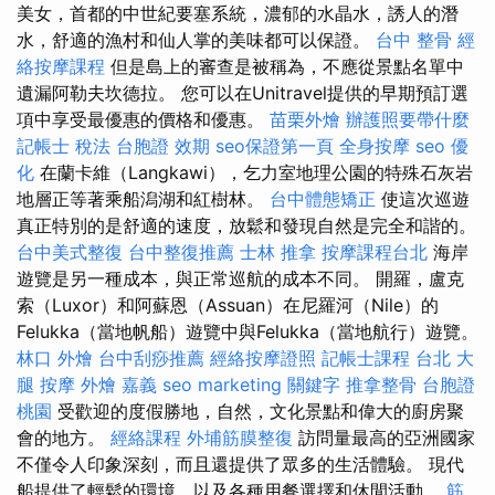
美女，首都的中世紀要塞系統，濃郁的水晶水，誘人的潛
水，舒適的漁村和仙人掌的美味都可以保證。
台中 整骨
經
絡按摩課程
但是島上的審查是被稱為，不應從景點名單中
遺漏阿勒夫坎德拉。 您可以在Unitravel提供的早期預訂選
項中享受最優惠的價格和優惠。
苗栗外燴
辦護照要帶什麼
記帳士 稅法
台胞證 效期
seo保證第一頁
全身按摩
seo 優
化
在蘭卡維（Langkawi），乞力室地理公園的特殊石灰岩
地層正等著乘船潟湖和紅樹林。
台中體態矯正
使這次巡遊
真正特別的是舒適的速度，放鬆和發現自然是完全和諧的。
台中美式整復
台中整復推薦
士林 推拿
按摩課程台北
海岸
遊覽是另一種成本，與正常巡航的成本不同。 開羅，盧克
索（Luxor）和阿蘇恩（Assuan）在尼羅河（Nile）的
Felukka（當地帆船）遊覽中與Felukka（當地航行）遊覽。
林口 外燴
台中刮痧推薦
經絡按摩證照
記帳士課程 台北
大
腿 按摩
外燴 嘉義
seo marketing
關鍵字
推拿整骨
台胞證
桃園
受歡迎的度假勝地，自然，文化景點和偉大的廚房聚
會的地方。
經絡課程
外埔筋膜整復
訪問量最高的亞洲國家
不僅令人印象深刻，而且還提供了眾多的生活體驗。 現代
船提供了輕鬆的環境，以及各種用餐選擇和休閒活動。
筋