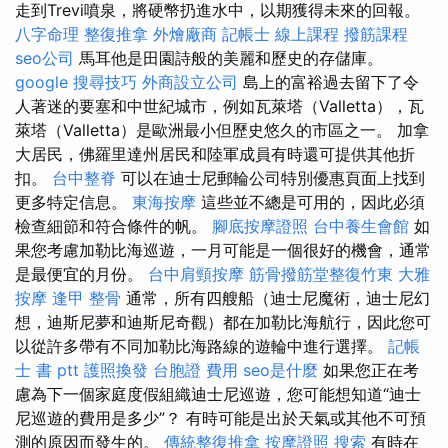
走到Trevi噴泉，將硬幣扔進水中，以期獲得未來的回報。
八字命理 整復推拿
外燴廠商
記帳士 線上課程
撥筋課程
seo公司
馬耳他是田園詩般的美麗和歷史的存儲庫。
google 搜尋技巧
外商設立公司
島上的富裕過去留下了令
人著迷的要塞和中世紀城市，例如瓦萊塔（Valletta），瓦
萊塔（Valletta）是歐洲最小但歷史悠久的市區之一。 加拿
大居民，佛羅里達州居民和陸軍成員有時還可提供其他折
扣。
台中整脊
可以在迪士尼郵輪公司特別優惠頁面上找到
更多特定信息。
東海按摩
這些並不總是可用的，因此必須
檢查細節和符合條件的帆。
腳底按摩證照
台中養生會館
如
果您考慮加勒比海巡遊，一月可能是一個很好的機會，通常
是最便宜的月份。
台中肩頸按摩
筋骨撥筋堂整復竹東
大雅
按摩
逢甲 整骨
通常，所有四艘船（迪士尼魔術，迪士尼幻
想，迪斯尼夢和迪斯尼奇觀）都在加勒比海航行，因此您可
以從許多帶有不同加勒比海路線的遊輪中進行選擇。
記帳
士 書 ptt
護照換發
台胞證 費用
seo是什麼
如果您正在考
慮為下一個家庭度假組織迪士尼巡遊，您可能想知道“迪士
尼巡遊的費用是多少”？ 有時可能是出於天氣或其他不可預
測的原因而發生的。
傳統整復推拿
按摩證照
搜索
有時在