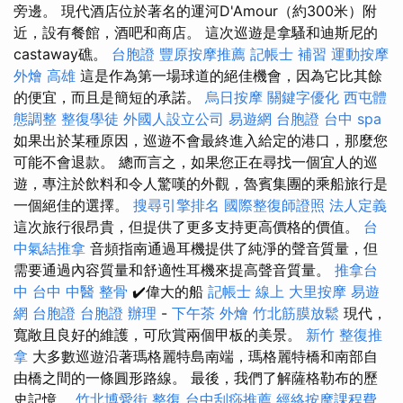
旁邊。 現代酒店位於著名的運河D'Amour（約300米）附
近，設有餐館，酒吧和商店。 這次巡遊是拿騷和迪斯尼的
castaway礁。
台胞證
豐原按摩推薦
記帳士 補習
運動按摩
外燴 高雄
這是作為第一場球道的絕佳機會，因為它比其餘
的便宜，而且是簡短的承諾。
烏日按摩
關鍵字優化
西屯體
態調整
整復學徒
外國人設立公司
易遊網 台胞證
台中 spa
如果出於某種原因，巡遊不會最終進入給定的港口，那麼您
可能不會退款。 總而言之，如果您正在尋找一個宜人的巡
遊，專注於飲料和令人驚嘆的外觀，魯賓集團的乘船旅行是
一個絕佳的選擇。
搜尋引擎排名
國際整復師證照
法人定義
這次旅行很昂貴，但提供了更多支持更高價格的價值。
台
中氣結推拿
音頻指南通過耳機提供了純淨的聲音質量，但
需要通過內容質量和舒適性耳機來提高聲音質量。
推拿台
中
台中 中醫 整骨
✔️偉大的船
記帳士 線上
大里按摩
易遊
網 台胞證
台胞證 辦理
-
下午茶 外燴
竹北筋膜放鬆
現代，
寬敞且良好的維護，可欣賞兩個甲板的美景。
新竹 整復推
拿
大多數巡遊沿著瑪格麗特島南端，瑪格麗特橋和南部自
由橋之間的一條圓形路線。 最後，我們了解薩格勒布的歷
史記憶。
竹北博愛街 整復
台中刮痧推薦
經絡按摩課程費