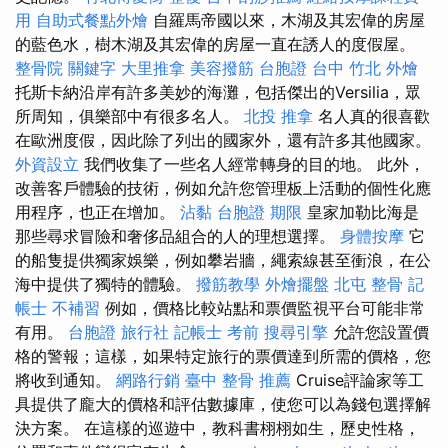
用
自助式餐點外燴
自羅馬帝國以來，木湖及其宏偉的房屋
的藍色水，樹木湖及其宏偉的房屋一直在誘人的度假屋。
整骨院
關鍵字
大里推拿
美容撥筋
台胞證 台中
竹北 外燴
托斯卡納沿岸有許多美妙的海灘，包括傑出的Versilia，眾
所周知，俱樂部中有很多名人。
北投 推拿
名人真的很喜歡
在歐洲度假，因此除了列出的國家外，還有許多其他國家。
外資設立
我們收集了一些名人經常轉身的目的地。 此外，
改善客戶體驗的技術，例如允許您管理板上活動的個性化應
用程序，也正在增加。
沾黏
台胞證 期限
皇家加勒比海是
那些尋求冒險和奢侈品組合的人的理想選擇。
身體按摩
它
的船隻提供獨家娛樂，例如攀岩牆，繩索線甚至衝浪，在公
海中提供了獨特的體驗。
撥筋教學
外燴擺盤
北屯 整骨
記
帳士 不補習
例如，價格比較站點和票價監視平台可能非常
有用。
台胞證 旅行社
記帳士 考前
搜尋引擎
允許您設置價
格的警報；這樣，如果特定旅行的票價達到所需的價格，您
將收到通知。
網路行銷
臺中 整骨 推薦
Cruise評論家等工
具提供了龐大的價格和評估數據庫，使您可以為錢包選擇解
決方案。 在這樣的巡遊中，教科書栩栩如生，歷史性格，