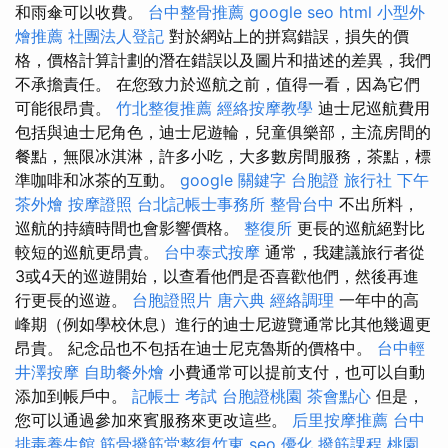
和雨傘可以收費。
台中整骨推薦
google seo
html
小型外
燴推薦
社團法人登記
對於網站上的拼寫錯誤，損失的價
格，價格計算計劃的潛在錯誤以及圖片和描述的差異，我們
不承擔責任。 在您致力於巡航之前，值得一看，因為它們
可能很昂貴。
竹北整復推薦
經絡按摩教學
迪士尼巡航費用
包括與迪士尼角色，迪士尼遊輪，兒童俱樂部，主流房間的
餐點，無限冰淇淋，許多小吃，大多數房間服務，茶點，標
準咖啡和冰茶的互動。
google 關鍵字
台胞證 旅行社
下午
茶外燴
按摩證照
台北記帳士事務所
整骨台中
不出所料，
巡航的持續時間也會影響價格。
整復所
更長的巡航絕對比
較短的巡航更昂貴。
台中泰式按摩
通常，我建議旅行者從
3或4天的巡遊開始，以查看他們是否喜歡他們，然後再進
行更長的巡遊。
台胞證照片
唐六典
經絡調理
一年中的高
峰期（例如學校休息）進行的迪士尼遊覽通常比其他幾週更
昂貴。 紀念品也不包括在迪士尼克魯斯的價格中。
台中輕
井澤按摩
自助餐外燴
小費通常可以提前支付，也可以自動
添加到帳戶中。
記帳士 考試
台胞證桃園
茶會點心
但是，
您可以通過參加來賓服務來更改這些。
后里按摩推薦
台中
排毒養生館
筋骨撥筋堂整復竹東
seo 優化
撥筋課程
桃園