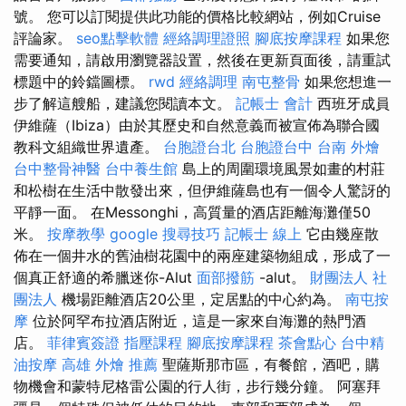
號。 您可以訂閱提供此功能的價格比較網站，例如Cruise
評論家。
seo點擊軟體
經絡調理證照
腳底按摩課程
如果您
需要通知，請啟用瀏覽器設置，然後在更新頁面後，請重試
標題中的鈴鐺圖標。
rwd
經絡調理
南屯整骨
如果您想進一
步了解這艘船，建議您閱讀本文。
記帳士 會計
西班牙成員
伊維薩（Ibiza）由於其歷史和自然意義而被宣佈為聯合國
教科文組織世界遺產。
台胞證台北
台胞證台中
台南 外燴
台中整骨神醫
台中養生館
島上的周圍環境風景如畫的村莊
和松樹在生活中散發出來，但伊維薩島也有一個令人驚訝的
平靜一面。 在Messonghi，高質量的酒店距離海灘僅50
米。
按摩教學
google 搜尋技巧
記帳士 線上
它由幾座散
佈在一個井水的舊油樹花園中的兩座建築物組成，形成了一
個真正舒適的希臘迷你-Alut
面部撥筋
-alut。
財團法人 社
團法人
機場距離酒店20公里，定居點的中心約為。
南屯按
摩
位於阿罕布拉酒店附近，這是一家來自海灘的熱門酒
店。
菲律賓簽證
指壓課程
腳底按摩課程
茶會點心
台中精
油按摩
高雄 外燴 推薦
聖薩斯那市區，有餐館，酒吧，購
物機會和蒙特尼格雷公園的行人街，步行幾分鐘。 阿塞拜