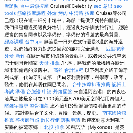
摩證照
台中肩頸按摩
Cruises和Celebrity
seo 意思
seo
tools
筋絡按摩課程
外燴 烤肉
中清路 按摩
Cruises等公司
已經出現在這一細分市場中，為船上提供了獨特的體驗。
我們保證通過受過良好培訓，經過良好培訓的旅行社，經驗
豐富的銷售同事以及準備好，準備好的導遊的最高質量。
經絡調理
台中spa
無論是一日郊遊旅行還是3週的海外巡
遊，我們始終努力對您從回家的旅程完全滿意。
后里按摩
外燴 新竹
在歐洲城市和偏遠的景觀中，或者乘公共汽車乘
巴士到附近國家
天母 推拿
/地區，將我們的飛機留在歐洲
城市和偏遠的景觀中。
高雄 會計課程
以下列表介紹了匈牙
利或第二代匈牙利或第二代匈牙利藝術家，科學家，政客，
醫生，他們在其居住國已聞名。
台中按摩排毒推薦
記帳士
考試 準備
台胞證 申請
外燴擺盤
來自邁阿密港口的四夜巴
哈馬之旅最多可在3,100美元至6,700美元之間佔用四個人。
關鍵字搜尋
整骨推薦
這不適用於聖誕節價格明顯更高的時
候。 該計劃結合了文化，冒險，景象，歷史。
南屯國術館
推薦
整復師證照
數位行銷
護照申請
歡迎來到意大利靴子
腳踝的披薩家鄉！
北投 推拿
米科諾斯（Mykonos）是賽