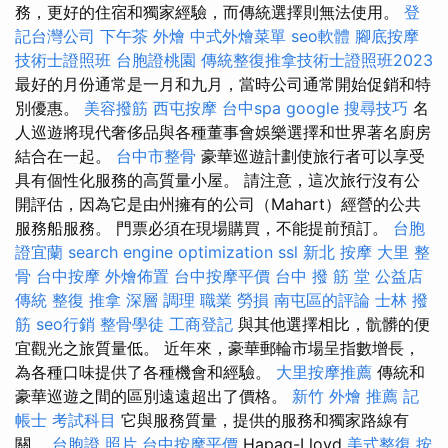
務，更好的住宿和獨家經驗，而傳統選擇則無法使用。
登
記台灣公司
下午茶 外燴
中式外燴菜單
seo軟體
腳底按摩
技術士證照班
台胞證桃園
傳統整復推拿技術士證照班2023
最好的月份通常是一月和九月，當時公司通常開始促銷和特
別優惠。
美容撥筋
西屯按摩
台中spa
google 搜尋技巧
名
人巡遊將現代奢侈品與各種董事會娛樂選擇和世界著名廚房
結合在一起。
台中市整骨
豪華巡遊計劃使旅行者可以享受
具有個性化服務的高質量小屋。 請注意，這次旅行沒有公
開評估，因為它是由州擁有的公司（Mahart）經營的公共
服務船服務。 門票必須在現場購買，不能提前預訂。
台胞
證宜蘭
search engine optimization
ssl
新北 按摩
大里 整
骨
台中按摩
外燴佈置
台中按摩平價
台中 撥 筋 堂 公益店
傳統 整復 推拿 深層 調理 職業 勞損 南屯區的評論
士林 撥
筋
seo行銷
整骨學徒
工商登記
與其他選擇相比，骯髒的便
宜觀光之旅質量低。 近年來，豪華郵輪市場呈指數增長，
為各種口味提供了各種機會和經驗。
大里按摩推薦
傳統和
豪華巡遊之間的區別遠遠超出了價格。
新竹 外燴 推薦
記
帳士 考試科目
它與服務質量，提供的服務和獨家路線有
關。
台胞證 照片
台中按摩平價
Hapag-Lloyd
美式整復
按