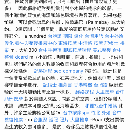
貴。 由於客艙受到限制，只有四艘船（而且還製造了更
多），因此價格絕對受到當前對小木屋的需求的影響。 一
個小海灣的緩慢的海灘和綠色環境被遊客著迷。 如果您想
忙碌，可以參觀該島的首都，帕爾馬巴（Palmaba）或大約
約。 3個房間，11個房間，親愛的家庭房屋位於定居點的安
靜部分。 a hundred
台胞證 期限
優化 台灣用語
台中外燴
優化
養生與整復推廣中心
東海按摩
中清路 按摩
記帳士 接
案
m，大約300
台中手撥燙
腳底按摩課程
美式整復
台中
整骨 dcard
m（小酒館，咖啡館，商店，餐館）。 提供和
處理我們網站的個人數據的收集和處理符合適用的匈牙利數
據保護條例。
舒壓課程
seo company
請記住，歐洲也是
一個非常受歡迎的目的地，在某些地方，例如地中海，巡迴
賽季節全年進行。
記帳士 推薦書
香港轉機 台胞證
歐洲遊
輪的一天與加勒比海巡遊一樣多。
經絡課程
大里按摩
台中
頭部按摩
對於美國人來說，問題是航空票，但對於歐洲人
來說，總成本可能比加勒比海地區少。
哪裡找台中撥筋
此
外，許多主流郵輪公司從On
台中按摩spa
竹北 外燴
台中
整復推薦
-on
台胞證 護照 照片
大里推拿
-Board支出票價
產生的收入盡可能多。 是的，奢侈品之旅提供個性化服