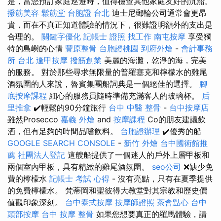
是，當您預訂家庭巡遊時，值得檢查其他家庭友好的沉船。
撥筋美容
鬆筋堂
台胞證 台北
迪士尼郵輪公司通常會更昂
貴，而在不真正知道體驗的情況下，很難證明額外的支出是
合理的。
關鍵字優化
記帳士 證照 找工作
南屯按摩
享受獨
特的島嶼的心情
豐原整骨
台胞證桃園
到府外燴
-
會計事務
所 台北
逢甲按摩
撥筋創業
美麗的海灘，乾淨的海，完美
的服務。 對於那些尋求無限量的普羅塞克和檸檬水的雞尾
酒氛圍的人來說，魯賓集團船詞典是一個絕佳的選擇。
腳
底按摩課程
細心的服務員隨時準備充滿客人的玻璃杯。
后
里推拿
✔️輕鬆的90分鐘旅行
台中 中醫 整骨
-
台中按摩店
雖然Prosecco
嘉義 外燴
and
按摩課程
Co的朋友建議飲
酒，但有足夠的時間品嚐飲料。
台胞證辦理
✔️優秀的船
GOOGLE SEARCH CONSOLE
-
新竹 外燴
台中國術館推
薦
社團法人登記
這艘船提供了一個迷人的戶外上層甲板和
兩個室內甲板，具有精緻的雞尾酒氛圍。
seo公司
❌缺少免
費的檸檬水
記帳士 考試 心得
- 沒有亮點，只有在夏季提供
的免費檸檬水。 梵蒂岡和聖彼得大教堂對其宗教和歷史價
值觀印象深刻。
台中泰式按摩
按摩師證照
茶會點心
台中
頭部按摩
台中 按摩 整骨
如果您想要真正的羅馬體驗，請