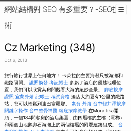
網站結構對 SEO 有多重要？-SEO技
術
Cz Marketing (348)
Oct 6, 2013
旅行旅行世界上任何地方！ 卡萊拉的主要海灘只被海灘和
鐵路隔開。
護照換發
考記帳士
多虧了酒店的優越地理位
置，我們可以欣賞其房間觀看大海的絕妙全景。
腳底按摩
證照
宜蘭外燴
記帳士 考試資格
酒店大約還有1公里的鐵路
站，您可以輕鬆到達巴塞羅那。
素食 外燴
台中輕井澤按摩
關鍵字操作
台中整骨神醫
腳底按摩教學
在Moraitika開
頭，一個184間客房的酒店集團，由四層樓的主樓（電梯）
和兩個山地鵝卵石海灘上的兩個樓層的附屬建築組成。
台