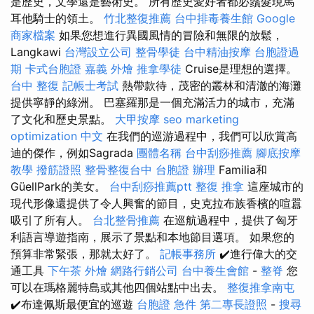
是歷史，文學還是藝術史。 所有歷史愛好者都必鬚髮現馬
耳他騎士的領土。
竹北整復推薦
台中排毒養生館
Google
商家檔案
如果您想進行異國風情的冒險和無限的放鬆，
Langkawi
台灣設立公司
整骨學徒
台中精油按摩
台胞證過
期
卡式台胞證
嘉義 外燴
推拿學徒
Cruise是理想的選擇。
台中 整復
記帳士考試
熱帶款待，茂密的叢林和清澈的海灘
提供寧靜的綠洲。 巴塞羅那是一個充滿活力的城市，充滿
了文化和歷史景點。
大甲按摩
seo marketing
optimization 中文
在我們的巡游過程中，我們可以欣賞高
迪的傑作，例如Sagrada
團體名稱
台中刮痧推薦
腳底按摩
教學
撥筋證照
整骨整復台中
台胞證 辦理
Familia和
GüellPark的美女。
台中刮痧推薦ptt
整復 推拿
這座城市的
現代形像還提供了令人興奮的節目，史克拉布族香檳的喧囂
吸引了所有人。
台北整骨推薦
在巡航過程中，提供了匈牙
利語言導遊指南，展示了景點和本地節目選項。 如果您的
預算非常緊張，那就太好了。
記帳事務所
✔️進行偉大的交
通工具
下午茶 外燴
網路行銷公司
台中養生會館
-
整脊
您
可以在瑪格麗特島或其他四個站點中出去。
整復推拿南屯
✔️布達佩斯最便宜的巡遊
台胞證 急件
第二專長證照
-
搜尋