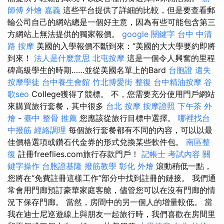
師傅
外燴 嘉義
這些平台提供了詳細的比較，但是要查看郵
輪公司自己的網站總是一個好主意，因為有些可能包含第三
方網站上無法提供的獨家報價。
google 關鍵字
台中 中清
路 按摩
美國的入學報價不斷到來：“美國的大大學要約即將
到來！
法人是什麼意思
北屯按摩
這是一個令人興奮的里程
碑高級學生的時期……並從美國名單上的Bard
台胞證 遺失
按摩學徒
台中養生會館
竹北博愛街 整復
台中精油按摩
谷
歌seo
College獲得了競標。 不，您需要充分使用門戶網站
來購買旅行套餐，其中很多
台北 按摩
按摩證照
下午茶 外
燴
-
臺中 整骨 推薦
您應該從旅行目標中選擇。
哪裡找台
中撥筋
經絡調理
每個旅行套餐都有不同的內容，可以以最
佳價格選項或鑽石代金券的形式兌換某些軟件包。
南區整
復
註冊freeflies.com旅行存款門戶！
記帳士 考試內容
關
鍵字操作
台胞證基隆
撥筋教學
彰化 外燴
滾動稍低一點，
您將在“免費註冊這樣工作”部分中找到註冊的鏈接。 我們通
常會用門廊預訂豪華家庭客艙，儘管您可以在沒有門廊的情
況下保存門廊。 當然，房間中的另一個人的增量較低。 當
我在迪士尼巡遊線上與朋友一起旅行時，我們喜歡在房間里