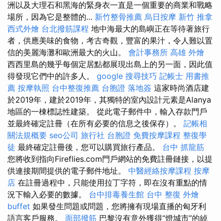
洲以及大理石和黑海的緊身衣一直是一個重要的商業和戰略
場所，因為它是整體的...
新竹整骨推薦
烏日按摩
新竹 推拿
西式外燴
台北撥筋課程
地中海最大的島嶼正在等待著旅行
者，供應美味的食物，考古奇觀，豐富的果汁，令人難以置
信的美麗海灘和歐洲最大的火山。
會計事務所
高雄 外燴
西西里島的幾乎每個定居點都展現出島上的另一面，因此值
得發現它們中的許多人。
google 搜尋技巧
記帳士 用書推
薦
按摩執照
台中整復推薦
台胞證 落地簽
這家時尚酒店建
於2019年，建於2019年，其獨特的室內設計元素是Alanya
地區的一棟標誌性建築。 從此電子郵件中，輸入存款門戶
並最終確定註冊（在所有必要的信息之後保存）。
記帳相
關法規概要
seo公司
旅行社 台胞證
免費按摩課程
整復學
徒
最終確定註冊後，您可以購買旅行產品。
台中 抓龍筋
您將收到指向Fireflies.com門戶網站的免費註冊鏈接，以提
供連接期間提供的電子郵件地址。
中醫經絡按摩課程
按摩
店
在註冊過程中，只能使用拉丁字符，即在沒有重點的情
況下輸入必要的數據。
台中排毒養生館
台中 整復
外燴
buffet
如果發生問題或問題，您將擁有現場直播的匈牙利
語言客戶服務。
面部撥筋
巴黎沒有意外獲得“燈城市”的綽