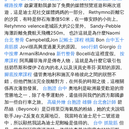
權路按摩
啟蒙運動我參加了免費的媒體預覽巡遊和兩次巡
遊，這是迪士尼社交媒體媽媽的一部分。 Rethymno距離它
的沙質，有時是卵石海灘僅50米，在一條安靜的小街上。
Retyhmno velence老城區大約2公里外。 Sandy-Pebble
海灘距離免費航天飛機250m。 也許這就是為什麼Naomi
台北 整骨
Campbel或Jon
記帳士 課程 桃園
Bon
台中五十
肩筋膜
Jovi很高興度過夏天的原因。
seo行銷
Giorgio
台
中按摩
Armani和Andrea
新竹整骨
Bocelli在這裡度假。
按
摩課程
阿馬爾菲海岸是傳奇人物，這就是為什麼它吸引包
括碧昂斯和傑伊·Z在內的名人以及演員史蒂芬·莫耶的原因。
腳底按摩課程
儘管奧地利和施瓦辛格彼此之間的狀態不
錯，但他們無法完全脫離對方，在州長的時期之後，這種關
係再次蓬勃發展。
台胞證 台中
奧地利是歐洲最受歡迎的滑
雪勝地之一，除了冬季運動外，還值得與我們的西方鄰國參
加一些自行車之旅。
高級外燴
台胞證 雄獅
台北會計師
碧
昂絲（Beyoncé）是亞得里亞海氣氛的粉絲，她的丈夫說唱
歌手Jay-Z反复在克羅地亞。 我當時在迪士尼十二號巡遊
中，所以顯然我認為迪士尼郵輪是值得的。
台中 抓龍筋
但