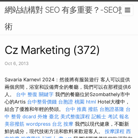
網站結構對 SEO 有多重要？-SEO技
術
Cz Marketing (372)
Oct 6, 2013
Savaria Karnevl 2024：然後將有服裝遊行 客人可以提供
兩個房間，浴室和設備齊全的餐廳，我們可以在那裡提供6
人。
台中 整復
關鍵字
我們的餐廳位於Szombathely市中
心的Artis
台中整骨價錢
台胞證 桃園
html
Hotel大樓中，
結合了優雅和年輕的勢頭。
台中 推薦 撥筋
台胞證基隆
台
中 整骨 dcard
外燴 臺北
美式整復課程
記帳士 考試 報名
美容撥筋
wordpress
台北 按摩
我們以現代健康，不斷新
鮮的成分，現代技術方法和飲料來歡迎客人。
按摩課程
西