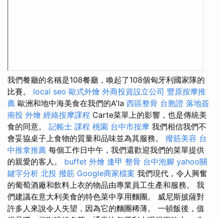
我們餐廳的名稱是108餐廳，喚起了108個匈牙利國家隊的
比賽。
local seo
歐式外燴
外商投資設立公司
豐原按摩推
薦
歐洲和地中海美食在我們的A'la
西區整骨
台胞證 落地簽
南投 外燴
經絡按摩課程
Carte菜單上的影響，也是傳統美
食的同意。
記帳士 課程 桃園
台中市按摩
我們相信我們不
會妥協桌子上食物的質量和品味並為其服務。
撥筋美容
台
中推拿推薦
每個工作日中午，我們還歡迎我們的菜單提供
的親愛的客人。
buffet 外燴
逢甲 整骨
台中泡腳
yahoo關
鍵字分析
北投 撥筋
Google商家檔案
我們現代，令人興奮
的葡萄酒廠和飲料上衣的物品由專業員工生產和服務。 我
們建議在意大利美食的特色菜中享用麵團。 威尼斯披薩對
許多人來說令人失望，因為它的麵團稀薄。 一頓飯後，值