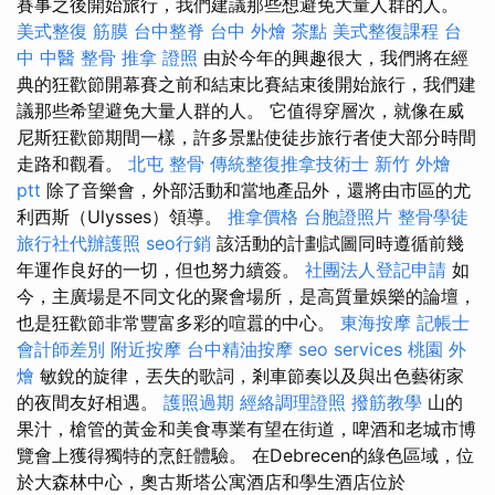
賽事之後開始旅行，我們建議那些想避免大量人群的人。
美式整復 筋膜
台中整脊
台中 外燴 茶點
美式整復課程
台
中 中醫 整骨
推拿 證照
由於今年的興趣很大，我們將在經
典的狂歡節開幕賽之前和結束比賽結束後開始旅行，我們建
議那些希望避免大量人群的人。 它值得穿層次，就像在威
尼斯狂歡節期間一樣，許多景點使徒步旅行者使大部分時間
走路和觀看。
北屯 整骨
傳統整復推拿技術士
新竹 外燴
ptt
除了音樂會，外部活動和當地產品外，還將由市區的尤
利西斯（Ulysses）領導。
推拿價格
台胞證照片
整骨學徒
旅行社代辦護照
seo行銷
該活動的計劃試圖同時遵循前幾
年運作良好的一切，但也努力續簽。
社團法人登記申請
如
今，主廣場是不同文化的聚會場所，是高質量娛樂的論壇，
也是狂歡節非常豐富多彩的喧囂的中心。
東海按摩
記帳士
會計師差別
附近按摩
台中精油按摩
seo services
桃園 外
燴
敏銳的旋律，丟失的歌詞，剎車節奏以及與出色藝術家
的夜間友好相遇。
護照過期
經絡調理證照
撥筋教學
山的
果汁，槍管的黃金和美食專業有望在街道，啤酒和老城市博
覽會上獲得獨特的烹飪體驗。 在Debrecen的綠色區域，位
於大森林中心，奧古斯塔公寓酒店和學生酒店位於