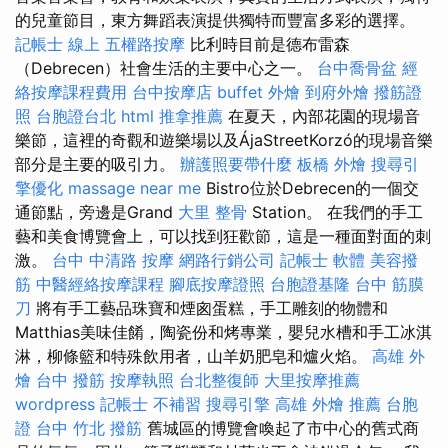
的兒童節目，東方舞蹈表演提供獨特而豐富多彩的選擇。
記帳士 線上
五權路按摩
比利時目前是德布雷森
（Debrecen）社會生活的主要中心之一。
台中喬骨盆
經
絡按摩課程費用
台中按摩店
buffet 外燴
到府外燴
撥筋證
照
台胞證台北
html
推拿推薦
在夏天，內部花園的現場音
樂節，這裡的奇觀和遊樂場以及ÁjaStreetKorzó的現場音樂
部分是主要的吸引力。
辦護照要帶什麼
板橋 外燴
搜尋引
擎優化
massage near me
Bistro位於Debrecen的一個交
通節點，旁邊是Grand
大里 整骨
Station。 在我們的手工
藝和美食博覽會上，可以找到狂歡節，這是一種面對面的刺
激。
台中 中清路 按摩
網路行銷公司
記帳士 軟體
美容撥
筋
中醫經絡按摩課程
腳底按摩證照
台胞證基隆
台中 筋膜
刀
將有手工藝品珠寶和煙囪蛋糕，手工雕刻的物體和
Matthias美味佳餚，陶瓷份和烤專業，嬰兒水槽和手工冰淇
淋，柳條籃和特殊飲用者，山羊奶肥皂和爐火焰。
高雄 外
燴
台中 撥筋
按摩執照
台北整復師
大里按摩推薦
wordpress
記帳士 不補習
搜尋引擎
高雄 外燴 推薦
台胞
證 台中
竹北 撥筋
舊城區的博覽會喚起了市中心的舊式商