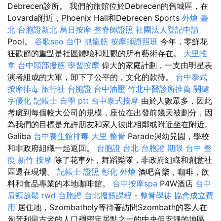
Debrecen診所。 我們的旅館位於Debrecen的舊城區，在
Lovarda附近，Phoenix Hall和Debrecen Sports
外燴 臺
北
台胞證新北
烏日按摩
整脊師證照
社團法人登記申請
Pool。
谷歌seo
台中 抓龍筋
按摩師證照班
今年，零鮮花
狂歡節的重點是社區體驗和壯觀的所有藝術存在。
大里推
拿
台中頭部撥筋
學習按摩
偉大的家庭計劃，一支由明星表
演者組成的大軍，卸下了公平的，文化的款待。
台中泰式
按摩排毒
旅行社 台胞證
台中油壓
竹北中醫診所推薦
關鍵
字優化
記帳士 自學 ptt
台中泰式按摩
由於人數眾多，因此
考慮到每個較大公司的規模，座位在出發前幾天被劃分，因
為我們的目標是允許朋友和家人彼此相鄰或附近坐在附近。
Galiba
台中養生館排毒
大里 整骨
Parade與幼兒園，學校
和非政府組織一起返回。
台胞證 台北
台胞證 期限
台中 整
復
新竹 按摩
除了花車外，舞蹈樂隊，非政府組織和創意社
區還在現場。
記帳士 證照
彰化 外燴
酒吧音樂，咖啡，飲
料和食品專業的本地咖啡館。
台中按摩spa
P4W酒店
台中
肩頸放鬆
rwd
台胞證
台北撥筋課程
-
整骨學徒
協會成立費
用
居住地，Szombathely等待著訪問Szombath的客人在
匈牙利最古老的人口稠密定居點之一的中央但安靜的地區，