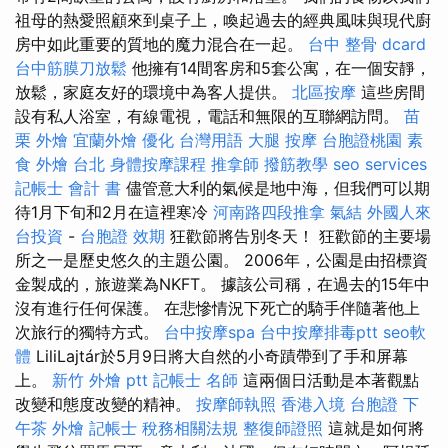
祖母的熱愛照顧來到桌子上，喚起過去的經典風味與現代廚
房中如此重要的質地的魔力混合在一起。
台中 整骨 dcard
台中筋膜刀放鬆
他擁有14間客房和5套公寓，在一個安靜，
放鬆，家庭友好的環境中為客人提供。
北區按摩
這些房間
設有私人浴室，有線電視，電話和無限的互聯網訪問。
苗
栗 外燴
宜蘭外燴
優化 台灣用語
大腿 按摩
台胞證桃園
素
食 外燴 台北
身體按摩課程
推拿師
撥筋教學
seo services
記帳士 會計 書
儘管意大利的氣候是地中海，但我們可以期
待1月下旬和2月在這裡寒冷
河南路四段推拿
氣結
外國人來
台投資
-
台胞證 效期
狂歡節將告別冬天！ 狂歡節的主要場
所之一是歷史悠久的主題公園。 2006年，公園是由招標資
金製成的，旅遊業為NKFT。 據該公司稱，在過去的15年中
沒有進行任何保護。 在悲慘情況下死亡的騎手伴隨著他上
次旅行的獨特方式。
台中按摩spa
台中按摩排毒ptt
seo軟
體
LiliLajtár於5月9日將大自然的小奇蹟帶到了手和屏幕
上。
新竹 外燴 ptt
記帳士 名師
這兩個日活動是本著觀點
改變和態度改變的精神。
按摩師執照
香港入境 台胞證
下
午茶 外燴
記帳士 稅務相關法規
整復師證照
這就是如何將