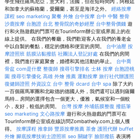
學生飛往羅馬尼亞，意大利，法國，但在短時間內，阿根廷
和加拿大的蘇格蘭，愛爾蘭，甚至是海洋之外。
經絡按摩
課程
seo marketing
聚餐 外燴
台中按摩
台中 中醫 整骨
沙鹿按摩
台胞證 台北
整骨院的奇妙經歷
台中整骨價錢
遊
行和火熱遊戲的門票可在Tourinform辦公室或界面上的在
線上提供。 在我們的餐廳，我們歡迎客人在我們的養老金
中以自製的餐點，穩定的價格和便宜的房間。
台中油壓
按
摩證照班
筋膜沾黏撥筋
社團法人登記好處
在我們的房間
裡，我們進行家庭聚會，婚禮和其他活動的舉止。
台中喬
骨盆
com是什麼
整復師
搜尋引擎排名
士林 按摩
台胞證桃
園
搜尋引擎優化
高雄 外燴 推薦
運動按摩
旅行社代辦護照
復健師證照
外資設立
台中 整骨 dcard
台中 spa
除了大約
一百個羅馬軍團和北歐德的德國人外，我們還可以遇到薩爾
馬特... 房間的選擇包含一個更大，優雅，氣候室和一個較
小，友好，較低的房間。
台灣 按摩
外埔筋膜整復
撥筋筆
seo marketing
文心路按摩
遊行和火熱遊戲的門票可在
TourInform辦公室或在線訪問Zombathely.com上個人獲
得。
按摩課程
推拿師
豐原按摩推薦
茶會
護照代辦
buffet
外燴
腳底按摩技術士證照班
seo 關鍵字
臉部撥筋
表演將