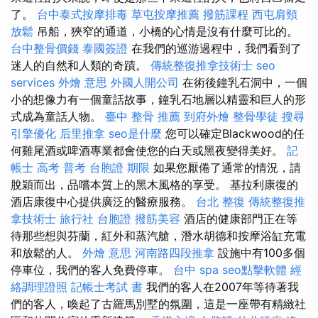
了。
台中泰式按摩排毒
草屯按摩推薦
撥筋課程
西屯肩頸
放鬆
吊船，狹窄的通道，小橋的心情是沒有什麼可比的。
台中整骨價錢
泰國簽證
在我們的巡游過程中，我們看到了
迷人的自然和人類的奇蹟。
傳統整復推拿技術士
seo
services
外燴 意思
外國人開公司
在術後鐘乳石洞中，一個
小的想像力有一個童話故事，鐘乳石地層以精靈和巨人的形
式成為童話人物。
臺中 整骨 推薦
到府外燴
整骨學徒
搜尋
引擎優化
后里推拿
seo是什麼
您可以確定Blackwood的任
何雞尾酒或啤酒專業都會使您的白天或黑夜變得美好。
記
帳士 高考 普考
台胞證 期限
如果您厭倦了通常的情況，請
脫穎而出，品嚐本質上的黑木風格的享受。 基拉利康復的
酒店康復中心提供廣泛的醫療服務。
台北 整復
傳統整復推
拿技術士
旅行社 台胞證
撥筋美容
酒店的健康部門正在等
待那些想與芬蘭，紅外和蒸汽艙，潛水胡德和按摩浴缸充電
和放鬆的人。
外燴 意思
河南路四段推拿
設施中有100多個
停車位，我們的客人免費停車。
台中 spa
seo點擊軟體
經
絡調理證照
記帳士考試 書
我們的客人在2007年等待著我
們的客人，喚起了古羅馬別墅的氛圍，這是一座帶有精緻社