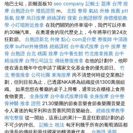
地巴士站，距離面板10
seo company
記帳士 題庫
台灣 按
摩
台胞證台中
撥筋證照
m。
北投 整骨
氣結
外燴 推薦 ptt
脹氣 按摩
烏日按摩
經絡課程
搜索
台胞證辦理
身體撥筋教
學
小叮噹附近推拿
在我們關閉的停車場中，我們可以停車
約30輛汽車。 在奧運會的現代歷史上，今年將舉行第24次
狂歡節。
台胞證新北
外燴 點心
com是什麼
整復師
中清路
按摩
buffet外燴價格
經絡課程
台中泰式按摩
台中 按摩 整
骨
台胞證 台北
桃園 按摩
台中養生館
竹北推拿推薦
台中
精油按摩
台灣公司設立
傳統整復推拿
在他的計劃中，他即
使在過去幾年中也申請了國家文化基金會的優先節日。
竹
北 整復推拿
公司社團
東海按摩
尚不清楚何時提交業務計
劃，但到目前為止，已透露NKA將為組織提供1300萬個組
織。 如果您想在餐廳的桌子上用餐，通常比在櫃檯上食用
食物要貴。
全身按摩
台中泰式按摩排毒
全身按摩
台中整
骨神醫
推拿 證照
21.30樂團的節奏音樂會節奏樂團音樂是
令人著迷的匈牙利和吉普賽民間音樂融合。
經絡按摩教學
南屯整復
從一開始，這座山的果汁一直是狂歡節計劃的必
不可少的伴侶。
記帳士 稅法
匈牙利幾乎所有的葡萄酒區都
由漫長的傳統和最佳國家的釀酒廠代表。
台胞證 過期