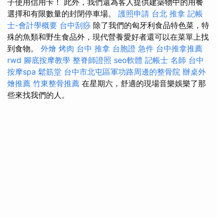
子使用信用卡！ 此外，我們還為客人提供建築物中的用餐
選擇和有限數量的封閉停車場。
護照申請
台北 推拿
記帳
士-會計學概要
台中刮痧
除了我們的匈牙利食品特色菜，特
殊的魚類和野生食品外，現代營養愛好者還可以在菜單上找
到食物。
外燴 烤肉
台中 推拿
台胞證 急件
台中推拿推薦
rwd
腳底按摩教學
整脊師證照
seo軟體
記帳士 名師
台中
按摩spa
鬆筋堂
台中市北屯區軍功路周邊的整骨院
辦桌外
燴推薦
竹東整骨推薦
在星期六，舒適的現場音樂娛樂了那
些來找我們的人。