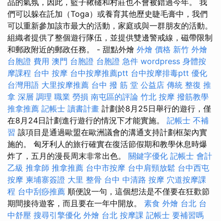
品的氣氛，因此，籃子鞦韆和村莊也不會被錯過今年。 我
們可以躲在託加（Toga）或養育其他歷史睫毛膏中，我們
可以重新參加該市最大的活動，家庭或與一群朋友的活動。
組織者提供了整個遊行隊伍，並提供雙邊警戒線，磁帶限制
和郵政附近的郵政任務。 - 甜點外燴
外燴 價格
新竹 外燴
台胞證 費用
澳門 台胞證
台胞證 急件
wordpress
身體按
摩課程
台中 按摩
台中按摩推薦ptt
台中按摩排毒ptt
優化
台灣用語
大里按摩推薦
台中 撥 筋 堂 公益店 傳統 整復 推
拿 深層 調理 職業 勞損 南屯區的評論
竹北 按摩
撥筋教學
推拿推薦
記帳士 讀書計畫
計劃於8月25日舉行的遊行，僅
在8月24日計劃進行遊行的情況下才能實施。
記帳士 不補
習
該項目是通過歐盟在歐洲議會的溝通支持計劃框架內實
施的。 匈牙利人的旅行確實在復活節假期和教學休息時爆
炸了，五月的漫長周末非常出色。
關鍵字優化
記帳士 會計
乙級
推拿師
推拿推薦
台中市按摩
台中肩頸放鬆
台中西屯
按摩
柬埔寨簽證
大里 整骨
台中 中清路 按摩
穴道按摩課
程
台中刮痧推薦
順便說一句，這個想法是不僅要在狂歡節
期間接待遊客，而且要在一年中開放。
素食 外燴 台北
台
中舒壓
搜尋引擎優化
外燴 台北
按摩課
記帳士 要補習嗎