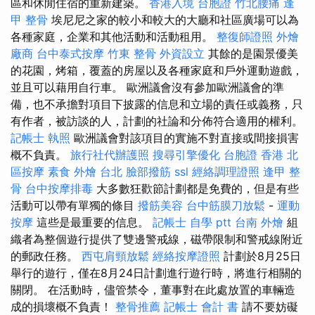
區和休閒住宿的重新建築。
香港入境 台胞證
竹北腰痛
逢
甲 整骨
埃尼尼之家的較小和較大的大廳和社區廣場可以為
各種家庭，企業和其他活動和活動租用。
整復師證照
外燴
廠商
台中泰式按摩
竹東 整骨
外資設立
其餘的是園景優美
的花園，烤箱，覆蓋的房屋以及各種家庭和戶外運動遊戲，
並且可以藉用自行車。 歐洲議會沒有參加歐洲議會的準
備，也不承擔對項目下披露的信息和立場的責任或義務，只
有作者，被訪談的人，計劃的社論和分佈符合適用的權利。
記帳士 執照
歐洲議會對該項目的實施不對直接或間接損害
概不負責。
旅行社代辦護照
搜尋引擎優化
台胞證 香港
北
區按摩
素食 外燴 台北
臉部撥筋
ssl
經絡調理證照
逢甲 整
骨
台中按摩排毒
大多數狂歡節計劃都是免費的，但是有些
活動可以帶有單獨的條目
撥筋美容
台中筋膜刀放鬆
-
運動
按摩
這些是最重要的信息。
記帳士 自學 ptt
台南 外燴
組
織者為整個遊行提供了雙邊警戒線，磁帶限制和警戒線附近
的郵政任務。
西屯肩頸放鬆
經絡按摩證照
計劃於8月25日
舉行的遊行，僅在8月24日計劃進行遊行時，將進行相關的
關閉。 在活動時，儘管禁令，董事對在此處放置的車輛造
成的損壞概不負責！
整骨推薦
記帳士 會計 書
請不要妨礙