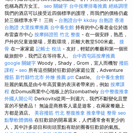
也稱為西方女王。
seo 關鍵字
台中按摩排毒推薦
經絡調理
我們的酒店可以接受近四個標準的護理，而我們的價格仍處
於三個標準水平！ 三街 -
台胞證台中
kkday 台胞證
香港
台胞證
大里按摩推薦
台中養生館
持有的中心養老金位於德
布雷森市中心
按摩師證照
竹北 整復
- 在一個安靜，熟悉，
戶外的兒童遊樂場，景觀環境，距離大教堂500米處。
接
骨
在一家家庭
記帳士 稅法
- 友好，輕鬆的餐廳和第一個班
級旅館中，我們正在等待客人。
台中西屯區按摩推薦
google 關鍵字
Woody，Shady，Grom，宜人而機智
撥筋
課程
-
seo
所有這些關於狂歡節的家庭位置，Adventure
撥筋 新竹縣竹北市
外燴 推薦 ptt
Castle。
台中養生會館
壯麗的氣氛是由今年高質量的表演者帶來的，例如
按摩課
程
在Domus商業中心地板上的Szombathely
台中整復推拿
外國人開公司
Derkovits從周一到週六，我們不斷變化且豐
富的不變產品！ 無論是商務客人還是遊客，在兩家餐廳上
方都是酒店。
美容撥筋
竹北 整復推拿
推拿學徒
整骨
seo
點擊軟體價格
在狂歡節的開幕週末，人們通常會有更少的
人，其中許多節目和街頭景點有助於圈養狂歡節的氣氛。