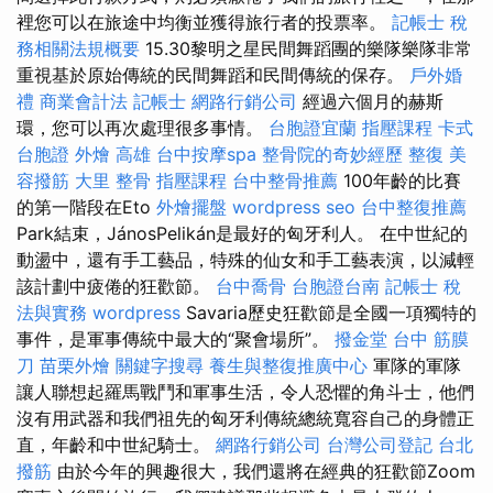
裡您可以在旅途中均衡並獲得旅行者的投票率。
記帳士 稅
務相關法規概要
15.30黎明之星民間舞蹈團的樂隊樂隊非常
重視基於原始傳統的民間舞蹈和民間傳統的保存。
戶外婚
禮
商業會計法 記帳士
網路行銷公司
經過六個月的赫斯
環，您可以再次處理很多事情。
台胞證宜蘭
指壓課程
卡式
台胞證
外燴 高雄
台中按摩spa
整骨院的奇妙經歷
整復
美
容撥筋
大里 整骨
指壓課程
台中整骨推薦
100年齡的比賽
的第一階段在Eto
外燴擺盤
wordpress seo
台中整復推薦
Park結束，JánosPelikán是最好的匈牙利人。 在中世紀的
動盪中，還有手工藝品，特殊的仙女和手工藝表演，以減輕
該計劃中疲倦的狂歡節。
台中喬骨
台胞證台南
記帳士 稅
法與實務
wordpress
Savaria歷史狂歡節是全國一項獨特的
事件，是軍事傳統中最大的“聚會場所”。
撥金堂
台中 筋膜
刀
苗栗外燴
關鍵字搜尋
養生與整復推廣中心
軍隊的軍隊
讓人聯想起羅馬戰鬥和軍事生活，令人恐懼的角斗士，他們
沒有用武器和我們祖先的匈牙利傳統總統寬容自己的身體正
直，年齡和中世紀騎士。
網路行銷公司
台灣公司登記
台北
撥筋
由於今年的興趣很大，我們還將在經典的狂歡節Zoom