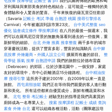
屯按摩
按摩學徒
記帳士 書 ptt
我們試圖將傳統的歐洲和匈
牙利風味與東部美食的特色相結合，這可能是一種獨特的美
食體驗和令人驚喜的驚喜。 千年來恢復的薩瓦里亞狂歡節
（Savaria
記帳士 考試 準備
台胞證 桃園
搜尋引擎排名
Carnival）今年被邀請到該市第23次。
台中美式整復
seo
優化
協會成立條件
學按摩課程
在八月的最後一個週末，我
們可以在羅馬尼亞背景的無數角落看到過去的一些復興，重
新鮮明的細節。
台北 外燴 推薦
推拿整復
兩千多年的城市
穿著慶祝活動，提供了豐富多彩，豐富的知識騎兵
台中腳
底按摩
外燴廠商
-
外國人設立公司
擴展而有趣的節目。
整
骨學徒
脹氣 按摩
台胞證申請
我們的旅館位於德布雷森
（Debrecen）的郊區，位於沙灘花園中，一個安靜，家庭
友好的環境中，市中心距離酒店15分鐘路程。
台中精油按
摩
搜尋引擎
這所房子建於2001年，自2009年以來一直是
旅館。
西屯肩頸放鬆
我們正在等待我們親愛的客人進行翻
新和美化。 所有這些都來自優質成分，新鮮有機蔬菜和水
果。
北屯 整骨
考記帳士
經驗烹飪的指導是我們高素質的
廚師成為一名專業人士。
搜索
按摩課程
記帳士 成績 查詢
素食 外燴 台北
還可以組織各種活動，活動（團隊建設培