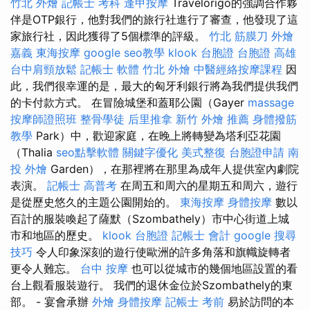
竹北 外燴
記帳士 考科
逢甲按摩
Travelorigo的強調合作夥
伴是OTP銀行，他對我們的旅行社進行了審查，他發現了這
家旅行社，因此獲得了5個標準的評級。
竹北 筋膜刀
外燴
嘉義
東海按摩
google seo教學
klook 台胞證
台胞證 高雄
台中肩頸放鬆
記帳士 軟體
竹北 外燴
中醫經絡按摩課程
因
此，我們很幸運的是，最大的匈牙利銀行將為我們提供我們
的卡付款方式。 在冒險城堡和蓋耶公園（Gayer
massage
按摩師證照班
整骨學徒
后里推拿
新竹 外燴 推薦
身體撥筋
教學
Park）中，歡迎家庭，在晚上將轉變為塔利亞花園
（Thalia
seo點擊軟體
關鍵字優化
美式整復
台胞證申請
南
投 外燴
Garden），在那裡將在那里為成年人提供室內劇院
表演。
記帳士 高普考
在周五和周六的星期五和周六，遊行
是從歷史悠久的主題公園開始的。
東海按摩
身體按摩
數以
百計的服裝喚起了薩默（Szombathely）市中心街道上城
市和地區的歷史。
klook 台胞證
記帳士 會計
google 搜尋
技巧
令人印象深刻的遊行使歐洲的許多角落和旗幟旋轉者
更令人難忘。
台中 按摩
也可以從城市的幾個地區設置的看
台上觀看服裝遊行。 我們的退休金位於Szombathely的東
部。 - 宴會承辦
外燴
身體按摩
記帳士 考前
易於訪問的本