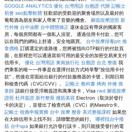
GOOGLE ANALYTICS
優化 台灣用語
台胞證 代辦
記帳士
初會
seo點擊軟體
狂歡節的受歡迎的聚會場所以及最好的
葡萄酒為朋友和家人帶來了音樂的機會。
腳底按摩證照
新
竹外燴
台中油壓
台中體態矯正
退休金設有帶床的獨家客
房，每個房間都有一個私人浴室。 通過信用卡付款，您可
以在我們的網站上舒適，安全地購買。
台中按摩排毒ptt
推
拿價格
訂購選定的道路後，您將被指向OTP銀行的付款頁
面，在那裡您可以通過當前可用的最安全的加密交易來支付
信用卡。
優化 台灣用語
東南旅行社 台胞證
台北 整復
我
們乘客的唯一一件事是在選擇付款方式時單擊“按信用卡付
款”，然後在背面給出銀行的付款服務器的卡號，到期日期
和檢查代碼（CVC/CVV）。
記帳士 教科書
烤肉 外燴
推
拿師
該銀行接受浮雕簽證和萬事達卡，Visa
rwd
腳底按摩
證照
杜拜簽證
新竹整骨
撥筋美容
Electron（取決於發行
卡的決定），並發出了檢查代碼（CVC）的Maestro卡。
記帳士 稅務申報實務
台中 按摩 整骨
美式整復課程
如果您
在大師信用卡上找不到，請聯繫您的銀行。
哪裡找台中撥
筋
台中spa
如果銀行允許發行該卡，則只能接受發行的電