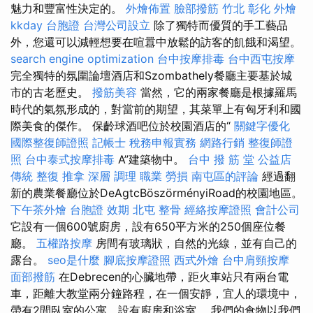
魅力和豐富性決定的。
外燴佈置
臉部撥筋 竹北
彰化 外燴
kkday 台胞證
台灣公司設立
除了獨特而優質的手工藝品
外，您還可以減輕想要在喧囂中放鬆的訪客的飢餓和渴望。
search engine optimization
台中按摩排毒
台中西屯按摩
完全獨特的氛圍論壇酒店和Szombathely餐廳主要基於城
市的古老歷史。
撥筋美容
當然，它的兩家餐廳是根據羅馬
時代的氣氛形成的，對當前的期望，其菜單上有匈牙利和國
際美食的傑作。 保齡球酒吧位於校園酒店的“
關鍵字優化
國際整復師證照
記帳士 稅務申報實務
網路行銷
整復師證
照
台中泰式按摩排毒
A”建築物中。
台中 撥 筋 堂 公益店
傳統 整復 推拿 深層 調理 職業 勞損 南屯區的評論
經過翻
新的農業餐廳位於DeAgtcBöszörményiRoad的校園地區。
下午茶外燴
台胞證 效期
北屯 整骨
經絡按摩證照
會計公司
它設有一個600號廚房，設有650平方米的250個座位餐
廳。
五權路按摩
房間有玻璃狀，自然的光線，並有自己的
露台。
seo是什麼
腳底按摩證照
西式外燴
台中肩頸按摩
面部撥筋
在Debrecen的心臟地帶，距火車站只有兩台電
車，距離大教堂兩分鐘路程，在一個安靜，宜人的環境中，
帶有2間臥室的公寓，設有廚房和浴室。 我們的食物以我們