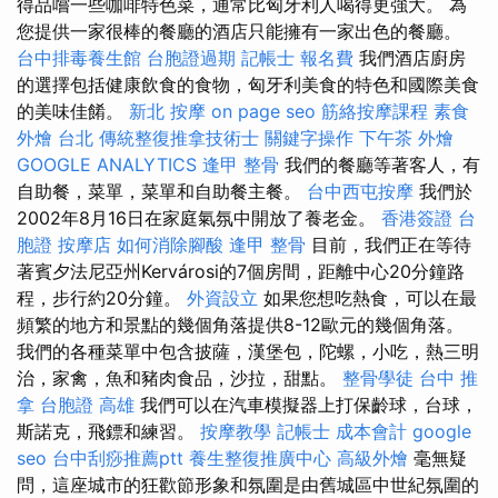
得品嚐一些咖啡特色菜，通常比匈牙利人喝得更強大。 為
您提供一家很棒的餐廳的酒店只能擁有一家出色的餐廳。
台中排毒養生館
台胞證過期
記帳士 報名費
我們酒店廚房
的選擇包括健康飲食的食物，匈牙利美食的特色和國際美食
的美味佳餚。
新北 按摩
on page seo
筋絡按摩課程
素食
外燴 台北
傳統整復推拿技術士
關鍵字操作
下午茶 外燴
GOOGLE ANALYTICS
逢甲 整骨
我們的餐廳等著客人，有
自助餐，菜單，菜單和自助餐主餐。
台中西屯按摩
我們於
2002年8月16日在家庭氣氛中開放了養老金。
香港簽證 台
胞證
按摩店
如何消除腳酸
逢甲 整骨
目前，我們正在等待
著賓夕法尼亞州Kervárosi的7個房間，距離中心20分鐘路
程，步行約20分鐘。
外資設立
如果您想吃熱食，可以在最
頻繁的地方和景點的幾個角落提供8-12歐元的幾個角落。
我們的各種菜單中包含披薩，漢堡包，陀螺，小吃，熱三明
治，家禽，魚和豬肉食品，沙拉，甜點。
整骨學徒
台中 推
拿
台胞證 高雄
我們可以在汽車模擬器上打保齡球，台球，
斯諾克，飛鏢和練習。
按摩教學
記帳士 成本會計
google
seo
台中刮痧推薦ptt
養生整復推廣中心
高級外燴
毫無疑
問，這座城市的狂歡節形象和氛圍是由舊城區中世紀氛圍的