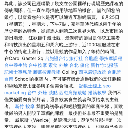
為此，該公司已經聯繫了幾支在公園裡舉行現場歷史課程的
傳統團隊，但一直在尋找使用該地區的機會。 請詢問您的
銀行，以查看您的卡是否可以通過互聯網購買。 8月25日
（星期五），星期六，下午7點，嘉年華時代將以兩千年的
歷史年齡為特色，從羅馬人到第二次世界大戰，以及市區的
節日場景。 狂歡節中最壯觀，最獨特的節目是傳統主義者
和特技演出的星期五和周六晚上游行，近1000種服裝在市
中心的街道上游行，並以壯觀的作品加入了等待的時間。
在Carol Gaster Sq
台胞證台北
旅行社 台胞證
學按摩課程
台中養生館
台中按摩
素食 外燴 台北
優化
新竹竹北撥筋
記帳士事務所
腳底按摩教學
Coiling
西屯肩頸放鬆
台胞證
台南
School的框架內，有可能有機會通過我們的烹飪躺椅
和經驗來使用並參與多個美食領域。
記帳士線上
seo
marketing
台中 外燴 茶點
西屯肩頸放鬆
撥筋教學
我們不
僅要偏愛肉食崇拜者，還喜歡素食主義者和原始素食主義
者。
新竹 按摩
我們為初學者和經驗豐富的家庭主婦，喜歡
做飯的男人開設了單獨的課程，最後但並非最不重要的是兒
童。 威尼斯（Wenice）是潟湖之城，即使對於那些第一次
來這裡的人來說，即使是那些不來這裡的人，也將自己偷走