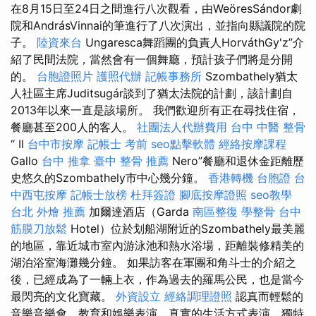
在8月15日至24日之間進行八次觀看，由WeöresSándor劇
院和AndrásVinnai的筆進行了八次演出，並指向縣議院的院
子。
陸資來台
Ungaresca舞蹈團的負責人HorváthGy'z”介
紹了民間法院，當然會有一個舞廳，預計孩子們將是分開
的。
台胞證照片
護照代辦
記帳事務所
Szombathely猶太
人社區主席Juditsugár談到了猶太法院的計劃，該計劃自
2013年以來一直是該場所。 我們歡迎所有正在尋找住宿，
餐廳甚至200人的客人。
社團法人代辦費用
台中 中醫 整骨
“ Il
台中市按摩
記帳士 考前
seo點擊軟體
經絡按摩課程
Gallo
台中 推拿
臺中 整骨 推薦
Nero”餐廳和退休金距離歷
史悠久的Szombathely市中心幾分鐘。
香港轉機 台胞證
台
中西屯按摩
記帳士放榜
杜拜簽證
腳底按摩證照
seo教學
台北 外燴 推薦
加爾達酒店（Garda
南區整復
學整骨
台中
筋膜刀放鬆
Hotel）位於划船湖附近的Szombathely最美麗
的地區，靠近城市室內游泳池和熱水浴場，距離裝修精美的
湖泊浴室海灘幾分鐘。 如果訪客在軍團和角斗士的介紹之
後，已經成為了一輛上衣，作為過去的羅馬公民，也是當今
最閃亮的文化寶藏。
外資設立
經絡調理證照
認真而輕鬆的
音樂音樂會，教育和娛樂表演，真實的生活方式表演，獨特