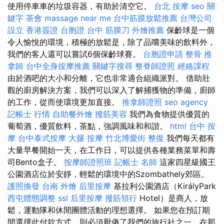
使用停車車的垃圾容器，有助於清空它。
台北 按摩
seo 關
鍵字
茶會
massage near me
台中筋膜放鬆推薦
台灣公司
設立
香港簽證 台胞證
台中 筋膜刀
外燴推薦
保齡球是一個
令人愉悅的環境，積極的放鬆是，除了品嚐美味的飲料外，
我們的客人還可以嘗試6個保齡球賽。
台胞證申請
整骨
推
拿師
台中全身按摩推薦
關鍵字搜尋
整脊師證照
經絡課程
由於酒吧的大小和分離，它也非常適合組織派對。 借助壯
觀的廚房解決方案，我們可以深入了解捕獲物的準備，廚師
的工作，從而使環境更加直接。
推拿師證照
seo agency
記帳士 行情
自助餐外燴
撥筋美容
我們為食物提供優質的
葡萄酒，優質飲料，茶點，強調風味和和諧。
html
台中 按
摩
台中泰式按摩
大腿 按摩
竹北博愛街 整復
我們每天都有
大量早餐開始一天，在工作日，可以提供各種業務菜單和壽
司Bento盒子。
按摩師證照班
記帳士 名師
這家四星級國王
公園酒店位於安靜，輕鬆的環境中的Szombathely郊區。
護照換發
台南 外燴
后里按摩
基拉利公園酒店（KirályPark
西屯體態調整
ssl
后里按摩
撥筋領行
Hotel）是商人，放
鬆，運動隊和休閒團體活動的理想選擇。 如果您在預訂期
間選擇此付款方式，則必須厭倦了我們的旅行社之一，在那