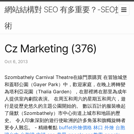
網站結構對 SEO 有多重要？-SEO技
術
Cz Marketing (376)
Oct 6, 2013
Szombathely Carnival Theatre在線門票購買 在冒險城堡
和蓋耶公園（Gayer Park）中，歡迎家庭，在晚上將轉變
為塔利亞花園（Thalia Garden），在那裡將在那里為成年
人提供室內劇院表演。 在周五和周六的星期五和周六，遊
行是從歷史悠久的主題公園開始的。 數以百計的服裝喚起
了薩默（Szombathely）市中心街道上城市和地區的歷
史。 令人印象深刻的遊行使歐洲的許多角落和旗幟旋轉者
更令人難忘。 - 精緻餐點
buffet外燴價格
林口 外燴
台胞