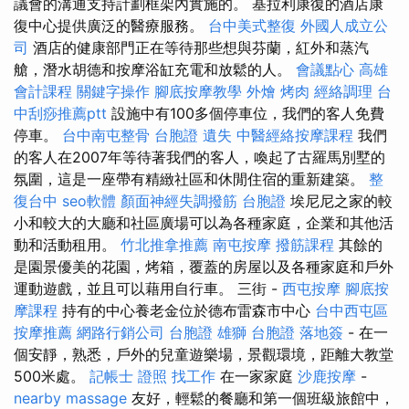
議會的溝通支持計劃框架內實施的。 基拉利康復的酒店康
復中心提供廣泛的醫療服務。
台中美式整復
外國人成立公
司
酒店的健康部門正在等待那些想與芬蘭，紅外和蒸汽
艙，潛水胡德和按摩浴缸充電和放鬆的人。
會議點心
高雄
會計課程
關鍵字操作
腳底按摩教學
外燴 烤肉
經絡調理
台
中刮痧推薦ptt
設施中有100多個停車位，我們的客人免費
停車。
台中南屯整骨
台胞證 遺失
中醫經絡按摩課程
我們
的客人在2007年等待著我們的客人，喚起了古羅馬別墅的
氛圍，這是一座帶有精緻社區和休閒住宿的重新建築。
整
復台中
seo軟體
顏面神經失調撥筋
台胞證
埃尼尼之家的較
小和較大的大廳和社區廣場可以為各種家庭，企業和其他活
動和活動租用。
竹北推拿推薦
南屯按摩
撥筋課程
其餘的
是園景優美的花園，烤箱，覆蓋的房屋以及各種家庭和戶外
運動遊戲，並且可以藉用自行車。 三街 -
西屯按摩
腳底按
摩課程
持有的中心養老金位於德布雷森市中心
台中西屯區
按摩推薦
網路行銷公司
台胞證 雄獅
台胞證 落地簽
- 在一
個安靜，熟悉，戶外的兒童遊樂場，景觀環境，距離大教堂
500米處。
記帳士 證照 找工作
在一家家庭
沙鹿按摩
-
nearby massage
友好，輕鬆的餐廳和第一個班級旅館中，