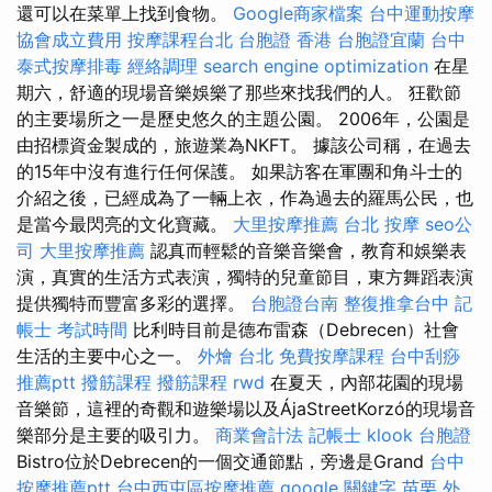
還可以在菜單上找到食物。
Google商家檔案
台中運動按摩
協會成立費用
按摩課程台北
台胞證 香港
台胞證宜蘭
台中
泰式按摩排毒
經絡調理
search engine optimization
在星
期六，舒適的現場音樂娛樂了那些來找我們的人。 狂歡節
的主要場所之一是歷史悠久的主題公園。 2006年，公園是
由招標資金製成的，旅遊業為NKFT。 據該公司稱，在過去
的15年中沒有進行任何保護。 如果訪客在軍團和角斗士的
介紹之後，已經成為了一輛上衣，作為過去的羅馬公民，也
是當今最閃亮的文化寶藏。
大里按摩推薦
台北 按摩
seo公
司
大里按摩推薦
認真而輕鬆的音樂音樂會，教育和娛樂表
演，真實的生活方式表演，獨特的兒童節目，東方舞蹈表演
提供獨特而豐富多彩的選擇。
台胞證台南
整復推拿台中
記
帳士 考試時間
比利時目前是德布雷森（Debrecen）社會
生活的主要中心之一。
外燴 台北
免費按摩課程
台中刮痧
推薦ptt
撥筋課程
撥筋課程
rwd
在夏天，內部花園的現場
音樂節，這裡的奇觀和遊樂場以及ÁjaStreetKorzó的現場音
樂部分是主要的吸引力。
商業會計法 記帳士
klook 台胞證
Bistro位於Debrecen的一個交通節點，旁邊是Grand
台中
按摩推薦ptt
台中西屯區按摩推薦
google 關鍵字
苗栗 外