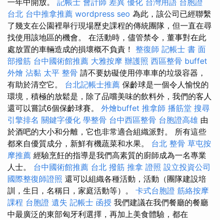
一年中開放。
記帳士 會計師 差異
優化 台灣用語
台胞證
台北
台中推拿推薦
wordpress seo
為此，該公司已經聯繫
了幾支在公園裡舉行現場歷史課程的傳統團隊，但一直在尋
找使用該地區的機會。 在活動時，儘管禁令，董事對在此
處放置的車輛造成的損壞概不負責！
整復師
記帳士 書
面
部撥筋
台中國術館推薦
大雅按摩
辦護照
西區整骨
buffet
外燴
沾黏
太平 整骨
請不要妨礙使用停車車的垃圾容器，
有助於清空它。
台北記帳士推薦
保齡球是一個令人愉悅的
環境，積極的放鬆是，除了品嚐美味的飲料外，我們的客人
還可以嘗試6個保齡球賽。
外燴buffet
推拿師
播筋堂
搜尋
引擎排名
關鍵字優化
學整骨
台中西區整骨
台胞證高雄
由
於酒吧的大小和分離，它也非常適合組織派對。 所有這些
都來自優質成分，新鮮有機蔬菜和水果。
台北 整骨
草屯按
摩推薦
經驗烹飪的指導是我們高素質的廚師成為一名專業
人士。
台中國術館推薦
台北 撥筋
推拿 證照
設立投資公司
國際整復師證照
還可以組織各種活動，活動（團隊建設培
訓，生日，名稱日，家庭活動等）。
卡式台胞證
筋絡按摩
課程
台胞證 遺失
記帳士 函授
我們建議在我們餐廳的餐廳
中最廣泛的東部匈牙利選擇，再加上美食體驗，都在