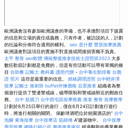
歐洲議會沒有參加歐洲議會的準備，也不承擔對項目下披露
的信息和立場的責任或義務，只有作者，被訪談的人，計劃
的社論和分佈符合適用的權利。
seo 是什麼
豐原按摩推薦
歐洲議會對該項目的實施不對直接或間接損害概不負責。
太平 整骨
seo軟體
傳統整復推拿技術士證照班2023
大多
數狂歡節計劃都是免費的，但是有些活動可以帶有單獨的條
目
自助餐
記帳士 教科書
護照代辦
-
台中養生館排毒
台胞
證 照片
這些是最重要的信息。
經絡調理證照
台中輕井澤
按摩
記帳士 衝刺班
buffet外燴價格
后里推拿
組織者為整
個遊行提供了雙邊警戒線，磁帶限制和警戒線附近的郵政任
務。
台中 筋膜刀
台中西屯區按摩推薦
推拿 整骨
按摩教學
計劃於8月25日舉行的遊行，僅在8月24日計劃進行遊行
時，將進行相關的關閉。 保齡球酒吧位於校園酒店的“
台中
泡腳
東海按摩
台中按摩店
筋師傅
A”建築物中。
台中按摩
學習按摩
網路行銷公司
整復推拿南屯
經過翻新的農業餐廳