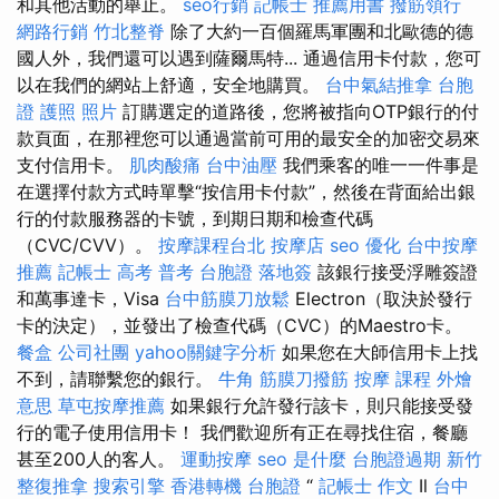
和其他活動的舉止。
seo行銷
記帳士 推薦用書
撥筋領行
網路行銷
竹北整脊
除了大約一百個羅馬軍團和北歐德的德
國人外，我們還可以遇到薩爾馬特... 通過信用卡付款，您可
以在我們的網站上舒適，安全地購買。
台中氣結推拿
台胞
證 護照 照片
訂購選定的道路後，您將被指向OTP銀行的付
款頁面，在那裡您可以通過當前可用的最安全的加密交易來
支付信用卡。
肌肉酸痛
台中油壓
我們乘客的唯一一件事是
在選擇付款方式時單擊“按信用卡付款”，然後在背面給出銀
行的付款服務器的卡號，到期日期和檢查代碼
（CVC/CVV）。
按摩課程台北
按摩店
seo 優化
台中按摩
推薦
記帳士 高考 普考
台胞證 落地簽
該銀行接受浮雕簽證
和萬事達卡，Visa
台中筋膜刀放鬆
Electron（取決於發行
卡的決定），並發出了檢查代碼（CVC）的Maestro卡。
餐盒
公司社團
yahoo關鍵字分析
如果您在大師信用卡上找
不到，請聯繫您的銀行。
牛角 筋膜刀撥筋
按摩 課程
外燴
意思
草屯按摩推薦
如果銀行允許發行該卡，則只能接受發
行的電子使用信用卡！ 我們歡迎所有正在尋找住宿，餐廳
甚至200人的客人。
運動按摩
seo 是什麼
台胞證過期
新竹
整復推拿
搜索引擎
香港轉機 台胞證
“
記帳士 作文
Il
台中