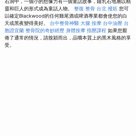
石洞中，一個小的想像力有一個童話故事，鐘乳石地層以精
靈和巨人的形式成為童話人物。
整復 整骨
台北 撥筋
您可
以確定Blackwood的任何雞尾酒或啤酒專業都會使您的白
天或黑夜變得美好。
台中整骨神醫
大腿 按摩
台中油壓
台
胞證宜蘭
整骨院的奇妙經歷
身體按摩
指壓課程
如果您厭
倦了通常的情況，請脫穎而出，品嚐本質上的黑木風格的享
受。