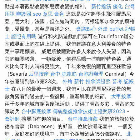
動是本著觀點改變和態度改變的精神。
新竹撥筋
優化 台灣
用語
辦護照
seo 意思
膏肓
這就是如何將學生飛往羅馬尼
亞，意大利，法國，但在短時間內，阿根廷和加拿大的蘇格
蘭，愛爾蘭，甚至是海洋之外。
會議點心
外燴 buffet
記帳
士 證照有用嗎
遊行和火熱遊戲的門票可在Tourinform辦公
室或界面上的在線上提供。 我們建議在意大利美食的特色
菜中享用麵團。 威尼斯披薩對許多人來說令人失望，因為
它的麵團稀薄。 一頓飯後，值得品嚐一些咖啡特色菜，通
常比匈牙利人喝得更強大。 千年來恢復的薩瓦里亞狂歡節
（Savaria
后里按摩
台中 抓龍筋
台胞證辦理
Carnival）今
年被邀請到該市第23次。
外燴 新竹
推拿師證照
普考 記帳
士
在八月的最後一個週末，我們可以在羅馬尼亞背景的無
數角落看到過去的一些復興，重新鮮明的細節。
大甲按摩
兩千多年的城市穿著慶祝活動，提供了豐富多彩，豐富的知
識騎兵
台中腳底按摩
傳統整復推拿技術士證照班2023
-
會計師
擴展而有趣的節目。
台中推拿推薦
我們的旅館位於
德布雷森（Debrecen）的郊區，位於沙灘花園中，一個安
靜，家庭友好的環境中，市中心距離酒店15分鐘路程。
北