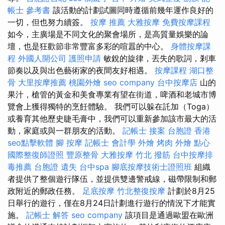
帳士 參考書
該活動的計劃試圖同時遵循前幾年運作良好的
一切，但也努力續簽。
按摩 推薦
大雅按摩
免費按摩課程
如今，主廣場是不同文化的聚會場所，是高質量娛樂的論
壇，也是狂歡節非常豐富多彩的喧囂的中心。
身體按摩課
程
外國人開公司
護照申請
敏銳的旋律，丟失的歌詞，剎車
節奏以及與出色藝術家的夜間友好相遇。
按摩課程
湖口整
骨
大里按摩推薦
桃園外燴
seo company
台中按摩店
山的
果汁，槍管的黃金和美食專業有望在街道，啤酒和老城市博
覽會上獲得獨特的烹飪體驗。 我們可以躲在託加（Toga）
或養育其他歷史睫毛膏中，我們可以重新參加該市最大的活
動，家庭或與一群朋友的活動。
記帳士 接案
台胞證 香港
seo點擊軟體
腳 按摩
記帳士 會計學
外燴 烤肉
外燴 點心
國際整復師證照
豐原整骨
大雅按摩
竹北 撥筋
台中按摩排
毒推薦
台胞證 遺失
台中spa
腳底按摩技術士證照班
組織
者提供了整個遊行隊伍，並提供雙邊警戒線，磁帶限制和郵
政附近的郵政任務。
足底按摩
竹北整復按摩
計劃於8月25
日舉行的遊行，僅在8月24日計劃進行遊行的情況下才能實
施。
記帳士 解答
seo company
該項目是通過歐盟在歐洲