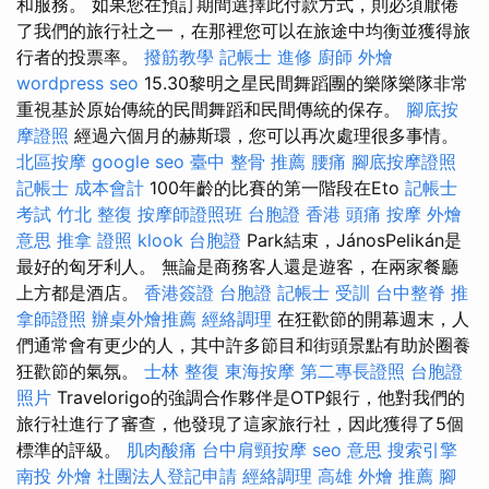
和服務。 如果您在預訂期間選擇此付款方式，則必須厭倦
了我們的旅行社之一，在那裡您可以在旅途中均衡並獲得旅
行者的投票率。
撥筋教學
記帳士 進修
廚師 外燴
wordpress seo
15.30黎明之星民間舞蹈團的樂隊樂隊非常
重視基於原始傳統的民間舞蹈和民間傳統的保存。
腳底按
摩證照
經過六個月的赫斯環，您可以再次處理很多事情。
北區按摩
google seo
臺中 整骨 推薦
腰痛
腳底按摩證照
記帳士 成本會計
100年齡的比賽的第一階段在Eto
記帳士
考試
竹北 整復
按摩師證照班
台胞證 香港
頭痛 按摩
外燴
意思
推拿 證照
klook 台胞證
Park結束，JánosPelikán是
最好的匈牙利人。 無論是商務客人還是遊客，在兩家餐廳
上方都是酒店。
香港簽證 台胞證
記帳士 受訓
台中整脊
推
拿師證照
辦桌外燴推薦
經絡調理
在狂歡節的開幕週末，人
們通常會有更少的人，其中許多節目和街頭景點有助於圈養
狂歡節的氣氛。
士林 整復
東海按摩
第二專長證照
台胞證
照片
Travelorigo的強調合作夥伴是OTP銀行，他對我們的
旅行社進行了審查，他發現了這家旅行社，因此獲得了5個
標準的評級。
肌肉酸痛
台中肩頸按摩
seo 意思
搜索引擎
南投 外燴
社團法人登記申請
經絡調理
高雄 外燴 推薦
腳