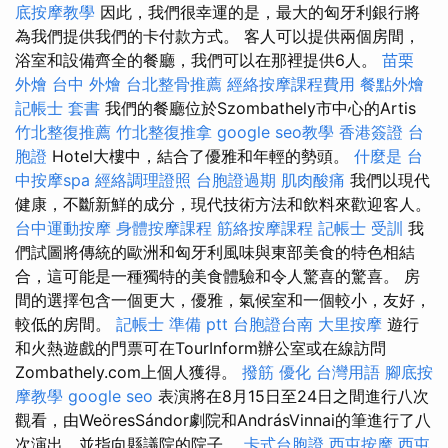
底按摩教學
因此，我們很幸運的是，最大的匈牙利銀行將
為我們提供我們的卡付款方式。 客人可以提供兩個房間，
浴室和設備齊全的餐廳，我們可以在那裡提供6人。
苗栗
外燴
台中 外燴
台北整骨推薦
經絡按摩課程費用
餐點外燴
記帳士 套書
我們的餐廳位於Szombathely市中心的Artis
竹北整復推薦
竹北整復推拿
google seo教學
香港簽證 台
胞證
Hotel大樓中，結合了優雅和年輕的勢頭。
什麼是
台
中按摩spa
經絡調理證照
台胞證過期
肌肉酸痛
我們以現代
健康，不斷新鮮的成分，現代技術方法和飲料來歡迎客人。
台中運動按摩
身體按摩課程
筋絡按摩課程
記帳士 受訓
我
們試圖將傳統的歐洲和匈牙利風味與東部美食的特色相結
合，這可能是一種獨特的美食體驗和令人驚喜的驚喜。 房
間的選擇包含一個更大，優雅，氣候室和一個較小，友好，
較低的房間。
記帳士 準備 ptt
台胞證台南
大里按摩
遊行
和火熱遊戲的門票可在TourInform辦公室或在線訪問
Zombathely.com上個人獲得。
撥筋
優化 台灣用語
腳底按
摩教學
google seo
表演將在8月15日至24日之間進行八次
觀看，由WeöresSándor劇院和AndrásVinnai的筆進行了八
次演出，並指向縣議院的院子。
卡式台胞證
西屯按摩
西屯