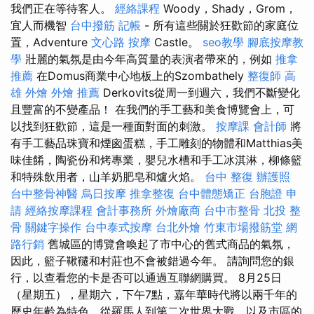
我們正在等待客人。
經絡課程
Woody，Shady，Grom，
宜人而機智
台中撥筋
記帳
- 所有這些關於狂歡節的家庭位
置，Adventure
文心路 按摩
Castle。
seo教學
腳底按摩教
學
壯麗的氣氛是由今年高質量的表演者帶來的，例如
推拿
推薦
在Domus商業中心地板上的Szombathely
整復師
高
雄 外燴
外燴 推薦
Derkovits從周一到週六，我們不斷變化
且豐富的不變產品！ 在我們的手工藝和美食博覽會上，可
以找到狂歡節，這是一種面對面的刺激。
按摩課
會計師
將
有手工藝品珠寶和煙囪蛋糕，手工雕刻的物體和Matthias美
味佳餚，陶瓷份和烤專業，嬰兒水槽和手工冰淇淋，柳條籃
和特殊飲用者，山羊奶肥皂和爐火焰。
台中 整復
辦護照
台中整骨神醫
烏日按摩
推拿整復
台中體態矯正
台胞證 申
請
經絡按摩課程
會計事務所
外燴廠商
台中市整骨
北投 整
骨
關鍵字操作
台中泰式按摩
台北外燴
竹東市場撥筋堂
網
路行銷
舊城區的博覽會喚起了市中心的舊式商品的氣氛，
因此，籃子鞦韆和村莊也不會被錯過今年。 請詢問您的銀
行，以查看您的卡是否可以通過互聯網購買。 8月25日
（星期五），星期六，下午7點，嘉年華時代將以兩千年的
歷史年齡為特色，從羅馬人到第二次世界大戰，以及市區的