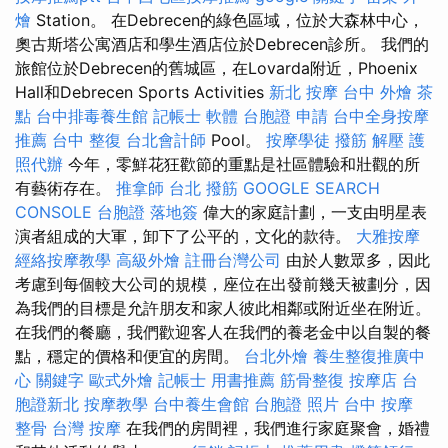
燴
Station。 在Debrecen的綠色區域，位於大森林中心，
奧古斯塔公寓酒店和學生酒店位於Debrecen診所。 我們的
旅館位於Debrecen的舊城區，在Lovarda附近，Phoenix
Hall和Debrecen Sports Activities
新北 按摩
台中 外燴 茶
點
台中排毒養生館
記帳士 軟體
台胞證 申請
台中全身按摩
推薦
台中 整復
台北會計師
Pool。
按摩學徒
撥筋 解壓
護
照代辦
今年，零鮮花狂歡節的重點是社區體驗和壯觀的所
有藝術存在。
推拿師
台北 撥筋
GOOGLE SEARCH
CONSOLE
台胞證 落地簽
偉大的家庭計劃，一支由明星表
演者組成的大軍，卸下了公平的，文化的款待。
大雅按摩
經絡按摩教學
高級外燴
註冊台灣公司
由於人數眾多，因此
考慮到每個較大公司的規模，座位在出發前幾天被劃分，因
為我們的目標是允許朋友和家人彼此相鄰或附近坐在附近。
在我們的餐廳，我們歡迎客人在我們的養老金中以自製的餐
點，穩定的價格和便宜的房間。
台北外燴
養生整復推廣中
心
關鍵字
歐式外燴
記帳士 用書推薦
筋骨整復
按摩店
台
胞證新北
按摩教學
台中養生會館
台胞證 照片
台中 按摩
整骨
台灣 按摩
在我們的房間裡，我們進行家庭聚會，婚禮