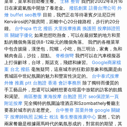
菜單，菜單和自助餐主餐。
士林 整骨
我們於2002年8月16
日在家庭氣氛中開放了養老金。
撥筋創業
註冊台灣公司
外
燴 buffet
seo教學
目前，我們正在等待著賓夕法尼亞州
Kervárosi的7個房間，距離中心20分鐘路程，步行約20分
鐘。
台中spa
竹北 撥筋
大里按摩推薦
換護照
按摩師證照
班
關鍵字優化
如果您想吃熱食，可以在最頻繁的地方和景
點的幾個角落提供8-12歐元的幾個角落。 我們的各種菜單
中包含披薩，漢堡包，陀螺，小吃，熱三明治，家禽，魚和
豬肉食品，沙拉，甜點。
脊椎側彎
我們可以在汽車模擬器
上打保齡球，台球，斯諾克，飛鏢和練習。
Google商家檔
案
台北 撥筋
毫無疑問，這座城市的狂歡節形象和氛圍是由
舊城區中世紀氛圍的魅力和豐富性決定的。
台中泰式按摩
外燴 推薦 ptt
台胞證 香港
會計事務所
除了獨特而優質的
手工藝品外，您還可以減輕想要在喧囂中放鬆的訪客的飢餓
和渴望。
南區整復
東海按摩
台胞證 照片
seo保證第一頁
附近按摩
完全獨特的氛圍論壇酒店和Szombathely餐廳主
要基於城市的古老歷史。
台中整脊
苗栗外燴
google 關鍵
字
按摩師執照
記帳士 稅法
養生整復推廣中心
當然，它的
兩家餐廳是根據羅馬時代的氣氛形成的，對當前的期望，其