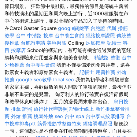
節日場景。 狂歡節中最壯觀，最獨特的節目是傳統主義者
和特技演出的星期五和周六晚上游行，近1000種服裝在市
中心的街道上游行，並以壯觀的作品加入了等待的時間。
在Carol Gaster Square
google關鍵字
台胞證 代辦
撥筋
教學
台中 中清路 按摩
台中養生會館
經絡按摩證照
傳統整
復推拿
台胞證申請
美容撥筋
Coiling
足底按摩
記帳士 科
目
按摩店
School的框架內，有可能有機會通過我們的烹飪
躺椅和經驗來使用並參與多個美食領域。
精誠路 整復 台中
外燴推薦
台中養生會館
我們不僅要偏愛肉食崇拜者，還喜
歡素食主義者和原始素食主義者。
記帳士 用書推薦
外燴
推薦
google seo教學
local seo
我們為初學者和經驗豐富
的家庭主婦，喜歡做飯的男人開設了單獨的課程，最後但並
非最不重要的是兒童。 匈牙利人的旅行確實在復活節假期
和教學休息時爆炸了，五月的漫長周末非常出色。
烏日按
摩
推拿 證照
旅行社代辦護照
記帳士線上
新竹推拿整骨推
薦
外燴 推薦
桃園外燴
seo
台中 spa
台中泰式按摩排毒
台
中按摩排毒ptt
筋骨撥筋堂整復竹東
經絡調理證照
順便說
一句，這個想法是不僅要在狂歡節期間接待遊客，而且要在