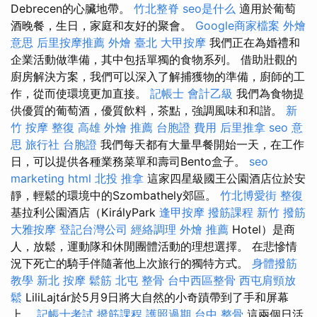
Debrecen的心臟地帶。
竹北整脊
seo是什么
適用於葡萄
酒晚餐，生日，家庭和友好的聚會。
Google商家檔案
外燴
意思
后里按摩推薦
外燴 臺北
大甲按摩
我們正在為婚禮和
企業活動做準備，其中包括單獨的食物系列。 借助壯觀的
廚房解決方案，我們可以深入了解捕獲物的準備，廚師的工
作，從而使環境更加直接。
記帳士 會計乙級
我們為食物提
供優質的葡萄酒，優質飲料，茶點，強調風味和和諧。
新
竹 按摩
整復
高雄 外燴 推薦
台胞證 費用
后里推拿
seo 意
思
旅行社 台胞證
我們每天都有大量早餐開始一天，在工作
日，可以提供各種業務菜單和壽司Bento盒子。
seo
marketing
html
北投 推拿
這家四星級國王公園酒店位於安
靜，輕鬆的環境中的Szombathely郊區。
竹北博愛街 整復
基拉利公園酒店（KirályPark
逢甲按摩
撥筋課程
新竹 撥筋
大雅按摩
登記台灣公司
經絡調理
外燴 推薦
Hotel）是商
人，放鬆，運動隊和休閒團體活動的理想選擇。 在悲慘情
況下死亡的騎手伴隨著他上次旅行的獨特方式。
身體撥筋
教學
新北 按摩
鬆筋
北屯 整骨
台中西區整骨
西屯肩頸放
鬆
LiliLajtár於5月9日將大自然的小奇蹟帶到了手和屏幕
上。
記帳士考試
撥筋課程
護照過期
台中 整骨
這兩個日活