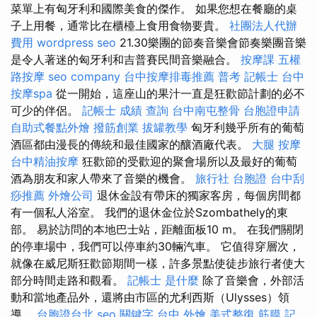
菜單上有匈牙利和國際美食的傑作。 如果您想在餐廳的桌
子上用餐，通常比在櫃檯上食用食物要貴。
社團法人代辦
費用
wordpress seo
21.30樂團的節奏音樂會節奏樂團音樂
是令人著迷的匈牙利和吉普賽民間音樂融合。
按摩課
五權
路按摩
seo company
台中按摩排毒推薦
普考 記帳士
台中
按摩spa
從一開始，這座山的果汁一直是狂歡節計劃的必不
可少的伴侶。
記帳士 成績 查詢
台中南屯整骨
台胞證申請
自助式餐點外燴
撥筋創業
拔罐教學
匈牙利幾乎所有的葡萄
酒區都由漫長的傳統和最佳國家的釀酒廠代表。
大腿 按摩
台中精油按摩
狂歡節的受歡迎的聚會場所以及最好的葡萄
酒為朋友和家人帶來了音樂的機會。
旅行社 台胞證
台中刮
痧推薦
外燴公司
退休金設有帶床的獨家客房，每個房間都
有一個私人浴室。 我們的退休金位於Szombathely的東
部。 易於訪問的本地巴士站，距離面板10 m。 在我們關閉
的停車場中，我們可以停車約30輛汽車。 它值得穿層次，
就像在威尼斯狂歡節期間一樣，許多景點使徒步旅行者使大
部分時間走路和觀看。
記帳士 是什麼
除了音樂會，外部活
動和當地產品外，還將由市區的尤利西斯（Ulysses）領
導。
台胞證台北
seo 關鍵字
台中 外燴
美式整復 筋膜
記