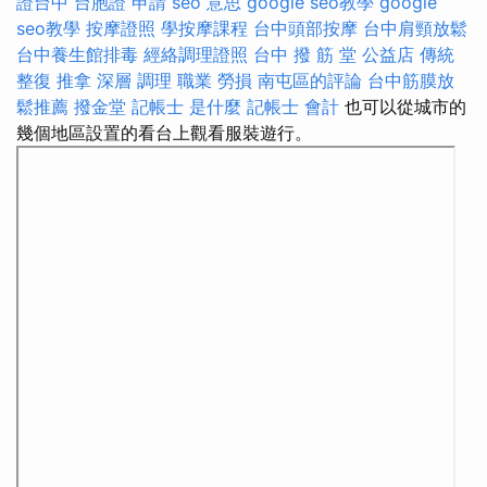
證台中
台胞證 申請
seo 意思
google seo教學
google
seo教學
按摩證照
學按摩課程
台中頭部按摩
台中肩頸放鬆
台中養生館排毒
經絡調理證照
台中 撥 筋 堂 公益店 傳統
整復 推拿 深層 調理 職業 勞損 南屯區的評論
台中筋膜放
鬆推薦
撥金堂
記帳士 是什麼
記帳士 會計
也可以從城市的
幾個地區設置的看台上觀看服裝遊行。