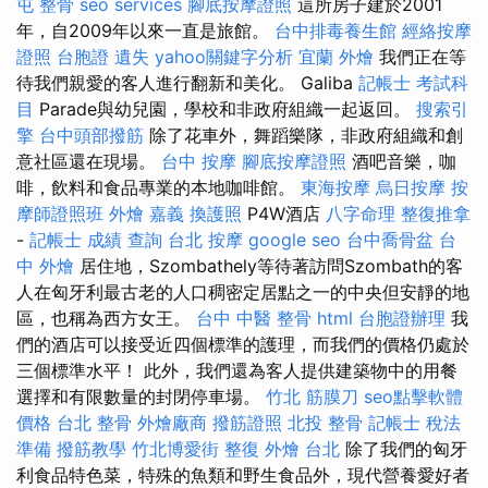
屯 整骨
seo services
腳底按摩證照
這所房子建於2001
年，自2009年以來一直是旅館。
台中排毒養生館
經絡按摩
證照
台胞證 遺失
yahoo關鍵字分析
宜蘭 外燴
我們正在等
待我們親愛的客人進行翻新和美化。 Galiba
記帳士 考試科
目
Parade與幼兒園，學校和非政府組織一起返回。
搜索引
擎
台中頭部撥筋
除了花車外，舞蹈樂隊，非政府組織和創
意社區還在現場。
台中 按摩
腳底按摩證照
酒吧音樂，咖
啡，飲料和食品專業的本地咖啡館。
東海按摩
烏日按摩
按
摩師證照班
外燴 嘉義
換護照
P4W酒店
八字命理 整復推拿
-
記帳士 成績 查詢
台北 按摩
google seo
台中喬骨盆
台
中 外燴
居住地，Szombathely等待著訪問Szombath的客
人在匈牙利最古老的人口稠密定居點之一的中央但安靜的地
區，也稱為西方女王。
台中 中醫 整骨
html
台胞證辦理
我
們的酒店可以接受近四個標準的護理，而我們的價格仍處於
三個標準水平！ 此外，我們還為客人提供建築物中的用餐
選擇和有限數量的封閉停車場。
竹北 筋膜刀
seo點擊軟體
價格
台北 整骨
外燴廠商
撥筋證照
北投 整骨
記帳士 稅法
準備
撥筋教學
竹北博愛街 整復
外燴 台北
除了我們的匈牙
利食品特色菜，特殊的魚類和野生食品外，現代營養愛好者