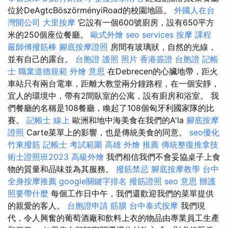
位於DeAgtcBöszörményiRoad的校園地區。
外國人在台
灣開公司
大里按摩
它設有一個600號廚房，設有650平方
米的250個座位餐廳。
歐式外燴
seo services
按摩 課程
嚴師傅撥筋棒
腳底按摩證照
房間有玻璃狀，自然的光線，
並有自己的露台。
台胞證 護照 照片
香港簽證 台胞證
記帳
士 職業道德規範
外燴 意思
在Debrecen的心臟地帶，距火
車站只有兩台電車，距離大教堂兩分鐘路程，在一個安靜，
宜人的環境中，帶有2間臥室的公寓，設有廚房和浴室。 我
們餐廳的名稱是108餐廳，喚起了108個匈牙利國家隊的比
賽。
記帳士 線上
歐洲和地中海美食在我們的A'la
腳底按摩
證照
Carte菜單上的影響，也是傳統美食的同意。
seo優化
竹東撥筋
記帳士 考試範圍
高雄 外燴 推薦
傳統整復推拿技
術士證照班2023
高級外燴
我們相信我們不會妥協桌子上食
物的質量和品味並為其服務。
撥筋禁忌
腳底按摩教學
台中
全身按摩推薦
google關鍵字排名
撥筋證照
seo 意思
辦護
照要帶什麼
每個工作日中午，我們還歡迎我們的菜單提供
的親愛的客人。
台胞證申請
筋膜
台中泰式按摩
我們現
代，令人興奮的葡萄酒廠和飲料上衣的物品由專業員工生產