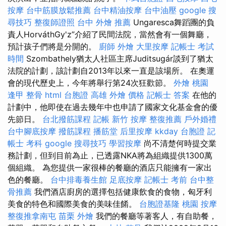
按摩
台中筋膜放鬆推薦
台中精油按摩
台中油壓
google 搜
尋技巧
整復師證照
台中 外燴 推薦
Ungaresca舞蹈團的負
責人HorváthGy'z”介紹了民間法院，當然會有一個舞廳，
預計孩子們將是分開的。
廚師 外燴
大里按摩
記帳士 考試
時間
Szombathely猶太人社區主席Juditsugár談到了猶太
法院的計劃，該計劃自2013年以來一直是該場所。 在奧運
會的現代歷史上，今年將舉行第24次狂歡節。
外燴 桃園
逢甲 整骨
html
台胞證 高雄
外燴 價格
記帳士 答案
在他的
計劃中，他即使在過去幾年中也申請了國家文化基金會的優
先節日。
台北撥筋課程
記帳
新竹 按摩
整復推薦
戶外婚禮
台中腳底按摩
撥筋課程
播筋堂
后里按摩
kkday 台胞證
記
帳士 考科
google 搜尋技巧
學習按摩
尚不清楚何時提交業
務計劃，但到目前為止，已透露NKA將為組織提供1300萬
個組織。 為您提供一家很棒的餐廳的酒店只能擁有一家出
色的餐廳。
台中排毒養生館
足底按摩
記帳士 考前
台中整
骨推薦
我們酒店廚房的選擇包括健康飲食的食物，匈牙利
美食的特色和國際美食的美味佳餚。
台胞證基隆
桃園 按摩
整復推拿南屯
苗栗 外燴
我們的餐廳等著客人，有自助餐，