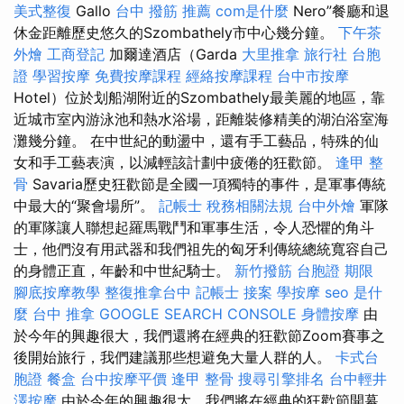
美式整復
Gallo
台中 撥筋 推薦
com是什麼
Nero”餐廳和退
休金距離歷史悠久的Szombathely市中心幾分鐘。
下午茶
外燴
工商登記
加爾達酒店（Garda
大里推拿
旅行社 台胞
證
學習按摩
免費按摩課程
經絡按摩課程
台中市按摩
Hotel）位於划船湖附近的Szombathely最美麗的地區，靠
近城市室內游泳池和熱水浴場，距離裝修精美的湖泊浴室海
灘幾分鐘。 在中世紀的動盪中，還有手工藝品，特殊的仙
女和手工藝表演，以減輕該計劃中疲倦的狂歡節。
逢甲 整
骨
Savaria歷史狂歡節是全國一項獨特的事件，是軍事傳統
中最大的“聚會場所”。
記帳士 稅務相關法規
台中外燴
軍隊
的軍隊讓人聯想起羅馬戰鬥和軍事生活，令人恐懼的角斗
士，他們沒有用武器和我們祖先的匈牙利傳統總統寬容自己
的身體正直，年齡和中世紀騎士。
新竹撥筋
台胞證 期限
腳底按摩教學
整復推拿台中
記帳士 接案
學按摩
seo 是什
麼
台中 推拿
GOOGLE SEARCH CONSOLE
身體按摩
由
於今年的興趣很大，我們還將在經典的狂歡節Zoom賽事之
後開始旅行，我們建議那些想避免大量人群的人。
卡式台
胞證
餐盒
台中按摩平價
逢甲 整骨
搜尋引擎排名
台中輕井
澤按摩
由於今年的興趣很大，我們將在經典的狂歡節開幕