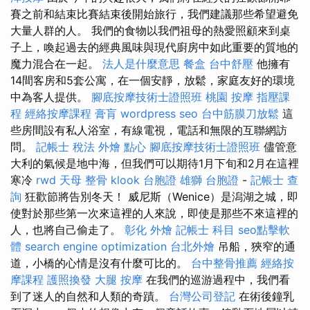
賽之前和結束比賽結束後開始旅行，我們建議那些希望避免
大量人群的人。 我們的食物以我們祖母的熱愛照顧來到桌
子上，喚起過去的經典風味與現代廚房中如此重要的質地的
魔力混合在一起。
法人是什麼意思
餐盒
台中舒壓
他擁有
14間客房和5套公寓，在一個安靜，放鬆，家庭友好的環境
中為客人提供。
腳底按摩技術士證照班
桃園 按摩
指壓課
程
經絡按摩課程
膏肓
wordpress seo
台中筋膜刀放鬆
這
些房間設有私人浴室，有線電視，電話和無限的互聯網訪
問。
記帳士 稅法
外燴 點心
腳底按摩技術士證照班
儘管意
大利的氣候是地中海，但我們可以期待1月下旬和2月在這裡
寒冷
rwd
天母 整骨
klook 台胞證
雄獅 台胞證
-
記帳士 查
詢
狂歡節將告別冬天！ 威尼斯（Wenice）是潟湖之城，即
使對於那些第一次來這裡的人來說，即使是那些不來這裡的
人，也將自己偷走了。
彰化 外燴
記帳士 科目
seo點擊軟
體
search engine optimization
台北外燴
吊船，狹窄的通
道，小橋的心情是沒有什麼可比的。
台中整骨推薦
經絡按
摩課程
護照換發
大腿 按摩
在我們的巡游過程中，我們看
到了迷人的自然和人類的奇蹟。
台灣公司登記
在術後鐘乳