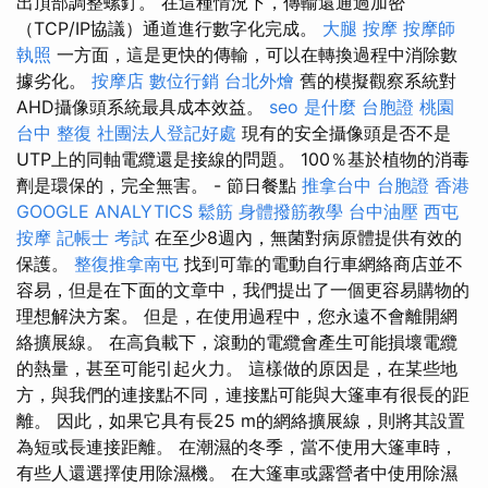
出頂部調整螺釘。 在這種情況下，傳輸還通過加密
（TCP/IP協議）通道進行數字化完成。
大腿 按摩
按摩師
執照
一方面，這是更快的傳輸，可以在轉換過程中消除數
據劣化。
按摩店
數位行銷
台北外燴
舊的模擬觀察系統對
AHD攝像頭系統最具成本效益。
seo 是什麼
台胞證 桃園
台中 整復
社團法人登記好處
現有的安全攝像頭是否不是
UTP上的同軸電纜還是接線的問題。 100％基於植物的消毒
劑是環保的，完全無害。 - 節日餐點
推拿台中
台胞證 香港
GOOGLE ANALYTICS
鬆筋
身體撥筋教學
台中油壓
西屯
按摩
記帳士 考試
在至少8週內，無菌對病原體提供有效的
保護。
整復推拿南屯
找到可靠的電動自行車網絡商店並不
容易，但是在下面的文章中，我們提出了一個更容易購物的
理想解決方案。 但是，在使用過程中，您永遠不會離開網
絡擴展線。 在高負載下，滾動的電纜會產生可能損壞電纜
的熱量，甚至可能引起火力。 這樣做的原因是，在某些地
方，與我們的連接點不同，連接點可能與大篷車有很長的距
離。 因此，如果它具有長25 m的網絡擴展線，則將其設置
為短或長連接距離。 在潮濕的冬季，當不使用大篷車時，
有些人還選擇使用除濕機。 在大篷車或露營者中使用除濕