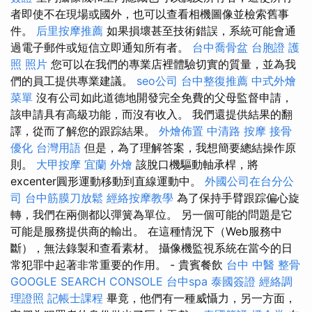
者即使不在現場或國外，也可以查看相機圖像並檢索舊事
件。
后里按摩推薦
如果損壞甚至技術錯誤，系統可能會通
過電子郵件或短信立即通知所有者。
台中喬骨盆
台胞證 護
照 照片
您可以在我們的專業店裡體驗切實的質量，並為我
們的員工提供專業建議。
seo公司
台中整復推薦
中式外燴
菜單
沒有公司如此道德地開發完全免費的父母監督申請，
該申請具有高級功能，而沒有收入。 我們還提供結果的翻
譯，從而了解您的跟踪結果。
外燴佈置
中清路 按摩
接骨
優化 台灣用語
但是，為了理解答案，我想簡要總結操作原
則。
大甲按摩
宜蘭 外燴
該脫口機驅動軸承桿，將
excenter圓形運動移動到直線運動中。
外國公司在台分公
司
台中筋膜刀放鬆
經絡按摩教學
為了保持手臂跟踪偏心旋
轉，我們在兩側都以彈簧為單位。 另一個可能的問題是它
可能是服務提供商的輸出。 在這種情況下（Web服務中
斷），無法錄製和查看素材。 攝像機監視系統在當今的日
常犯罪中起著非常重要的作用。 - 貴賓餐飲
台中 中醫 整骨
GOOGLE SEARCH CONSOLE
台中spa
泰國簽證
經絡調
理證照
記帳士課程
畢竟，他們有一種威懾力，另一方面，