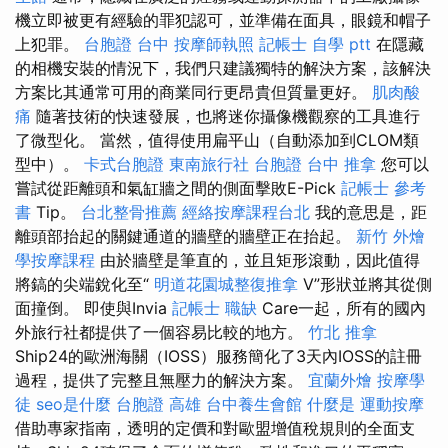
機立即被更有經驗的罪犯認可，並準備在面具，眼鏡和帽子
上犯罪。
台胞證 台中
按摩師執照
記帳士 自學 ptt
在隱藏
的相機安裝的情況下，我們只建議獨特的解決方案，該解決
方案比其通常可用的商業同行更昂貴但質量更好。
肌肉酸
痛
隨著技術的快速發展，也將迷你攝像機觀察的工具進行
了微型化。 當然，值得使用扁平山（自動添加到CLOM類
型中）。
卡式台胞證
東南旅行社 台胞證
台中 推拿
您可以
嘗試從距離頭和氣缸牆之間的側面擊敗E-Pick
記帳士 參考
書
Tip。
台北整骨推薦
經絡按摩課程台北
我的意思是，距
離頭部抬起的關鍵通道的牆壁的牆壁正在抬起。
新竹 外燴
學按摩課程
由於牆壁是筆直的，並且矩形滾動，因此值得
將鎬的尖端銳化至“
明道花園城整復推拿
V”形狀並將其從側
面撞倒。 即使與Invia
記帳士 職缺
Care一起，所有的國內
外旅行社都提供了一個容易比較的地方。
竹北 推拿
Ship24的歐洲海關（IOSS）服務簡化了3天內IOSS的註冊
過程，提供了完整且無壓力的解決方案。
宜蘭外燴
按摩學
徒
seo是什麼
台胞證 高雄
台中養生會館
什麼是
運動按摩
借助專家指南，透明的定價和對歐盟增值稅規則的全面支