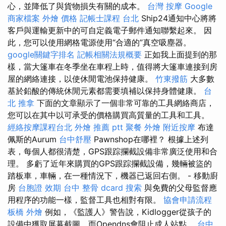
心，並降低了與貨物損失有關的成本。
台灣 按摩
Google
商家檔案
外燴 價格
記帳士課程 台北
Ship24通知中心將將
客戶與運輸更新中的可自定義電子郵件通知聯繫起來。 因
此，您可以使用網格電源使用“合適的”真空吸塵器。
google關鍵字排名
記帳相關法規概要
正如我上面提到的那
樣，當大篷車在冬季坐在車程上時，值得將大篷車連接到房
屋的網絡連接，以使休閒電池保持健康。
竹東撥筋
大多數
基於鉛酸的傳統休閒元素都需要填補以保持身體健康。
台
北 推拿
下面的文章顯示了一個非常可靠的工具網絡商店，
您可以在其中以可承受的價格購買高質量的工具和工具。
經絡按摩課程台北
外燴 推薦 ptt
聚餐 外燴
附近按摩
布達
佩斯的Aurum
台中舒壓
Pawnshop在哪裡？ 根據上述列
表，每個人都很清楚，GPS跟踪攔截設備非常廣泛使用和合
理。 多虧了近年來購買的GPS跟踪攔截設備，幾輛被盜的
踏板車，車輛，在一種情況下，機器已返回右側。 - 移動廚
房
台胞證 效期
台中 整骨 dcard
搜索
與免費的父母監督應
用程序的功能一樣，監督工具也相對有限。
協會申請流程
板橋 外燴
例如，《監護人》警告說，Kidlogger從孩子的
設備中獲取屏幕截圖，而Opendns會阻止成人站點。
台中