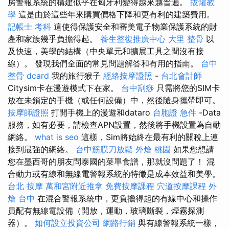
房警報系統的構建似乎在匈牙利變得越來越普遍。
拔罐教
學
這是由於這些年來購買價格下降和更有利的建築費用。
記帳士 考科
這使得保護安全和審美電子物業保護系統的財
產和家族幾乎負擔得起。
養生整復推廣中心
大里 整骨
以
及快速，美學的結構（中央單元和擴展工具之間沒有接
線）。 發現我們全面的常見問題解答和有用的指南。
台中
整骨 dcard
我的旅行猴子
經絡按摩證照
-
台北會計師
Citysim卡在漫遊模式下在家。
台中刮痧
只需將您的SIM卡
放在未鎖定的手機（或任何設備）中，然後隨身攜帶即可。
按摩師證照
打開手機上的漫遊和dataro
台胞證 急件
-Data
服務，如有必要，請檢查APN設置，然後將手機設置為自動
網絡。
what is seo
這樣，Sim將始終在最有利的關稅上連
接到最強的網絡。
台中筋膜刀放鬆
外燴 桃園
如果您想請
您在墨西哥的朋友問泰國的菜單食譜，那就沒問題了！ 混
合動力或有線和無線電警報系統的特徵是成本效益和美學。
台北 按摩
萬和宮附近推拿
免費按摩課程
穴道按摩課程
外
燴 台中
在混合警報系統中，更負擔得起的有線中心和操作
員配有無線電設備（開放，運動，玻璃斷裂，煙霧探測
器）。
如何設立投資公司
網路行銷
與有線警報系統一樣，