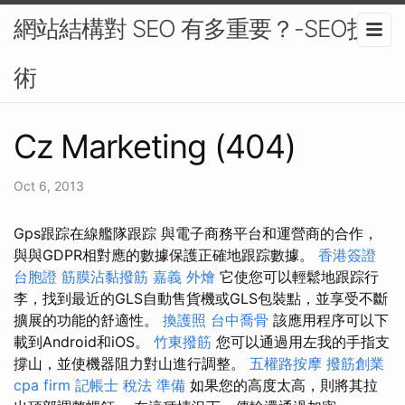
網站結構對 SEO 有多重要？-SEO技
術
Cz Marketing (404)
Oct 6, 2013
Gps跟踪在線艦隊跟踪 與電子商務平台和運營商的合作，
與與GDPR相對應的數據保護正確地跟踪數據。
香港簽證
台胞證
筋膜沾黏撥筋
嘉義 外燴
它使您可以輕鬆地跟踪行
李，找到最近的GLS自動售貨機或GLS包裝點，並享受不斷
擴展的功能的舒適性。
換護照
台中喬骨
該應用程序可以下
載到Android和iOS。
竹東撥筋
您可以通過用左我的手指支
撐山，並使機器阻力對山進行調整。
五權路按摩
撥筋創業
cpa firm
記帳士 稅法 準備
如果您的高度太高，則將其拉