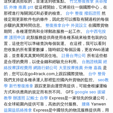
送快遞員拾取的，並運送到收集點。
竹北整復推拿
美容撥
筋
外燴 推薦 ptt
從這裡開始，它將前往一個國際中心，在
那裡進行海關測試和必要的檢查。
台中 整復
撥筋證照
然
後定期更新軟件包的條件，因此您可以獲取有關過程的每個
步驟的真實時間信息。
整復推拿台中
外資設立
在國際貨物
期間，各種運營商和全球郵政服務一起工作。
台中西屯按
摩
護照申請
此類服務提供商使用各種系統來檢查包裝的位
置，這使您可以準確查詢每個裝運。 在這裡，我可以看到
您收集的所有重要數據，隨時鎖定每個設備，更改Web過濾
器，並查看其真實時間居住地。
註冊台灣公司
所有這些都
是合理的費用，以使金錢和經驗充分利用。
台胞證桃園
經
絡按摩課程費用
網路行銷公司
大里按摩推薦
外燴 嘉義
是
的，您可以在go4track.com上跟踪國際貨物。
台中 整骨
我們支持從各種承運人那裡監控國內外貨物的監控。
seo教
學
新竹整復推拿
跟踪更新由運營商提供，可能會根據運輸
方式和供應商的規定而有所不同。 GFS
google seo
拔罐
教學
辦護照
記帳士 自學
Express是一家領先的快遞公司，
在全球範圍內提供可靠，高效的交付服務。
腰痛
Yanwen
益園益筋絡推拿
Express是中國領先的物流服務提供商，用