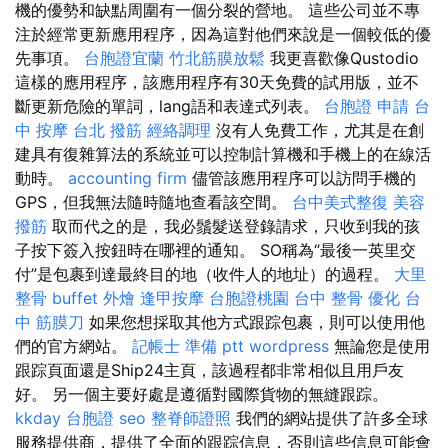
機的優勢和缺點周圍有一個分裂的營地。 這些公司並不專
注於經常更新應用程序，因為這對他們來說是一個較低的優
先事項。
台胞證宜蘭
竹北筋膜放鬆
我更喜歡像Qustodio
這樣的應用程序，該應用程序有30天免費的試用版，並不
斷更新危險的單詞，lang語和表達式列表。
台胞證 申請
台
中 按摩
台北 撥筋
經絡調理
沒有人免費工作，尤其是在創
建具有復雜算法的系統並可以控制計算機和手機上的在線活
動時。
accounting firm
儘管該應用程序可以訪問手機的
GPS，但我無法隨時隨地查看該空間。
台中美式整復
美容
撥筋
取而代之的是，我必鬚髮送登錄請求，只收到我的孩
子按下簽入按鈕時在哪裡的通知。 SO稱為“最後一英里交
付”是包裹到達最終目的地（收件人的地址）的過程。
大里
整骨
buffet 外燴
逢甲按摩
台胞證桃園
台中 整骨
優化
台
中 筋膜刀
如果您想採取其他方式跟踪包裹，則可以使用他
們的官方網站。
記帳士 準備 ptt
wordpress
無論您是使用
跟踪頁面還是Ship24主頁，該過程都非常相似且用戶友
好。 另一個主要好處是遵循對國際貨物的無縫跟踪。
kkday 台胞證
seo
整脊師證照
我們的網站提供了許多全球
服務提供商，提供了全面的跟踪信息，否則這些信息可能會