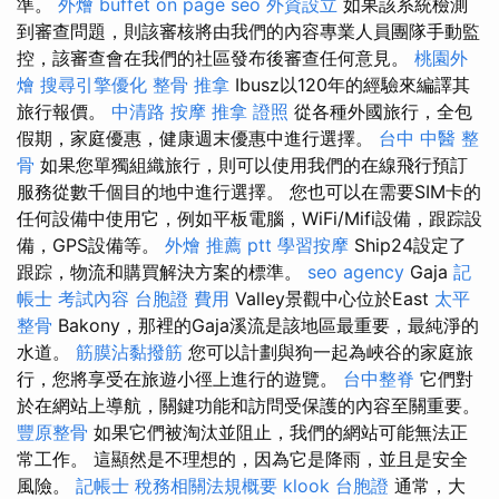
準。
外燴 buffet
on page seo
外資設立
如果該系統檢測
到審查問題，則該審核將由我們的內容專業人員團隊手動監
控，該審查會在我們的社區發布後審查任何意見。
桃園外
燴
搜尋引擎優化
整骨 推拿
Ibusz以120年的經驗來編譯其
旅行報價。
中清路 按摩
推拿 證照
從各種外國旅行，全包
假期，家庭優惠，健康週末優惠中進行選擇。
台中 中醫 整
骨
如果您單獨組織旅行，則可以使用我們的在線飛行預訂
服務從數千個目的地中進行選擇。 您也可以在需要SIM卡的
任何設備中使用它，例如平板電腦，WiFi/Mifi設備，跟踪設
備，GPS設備等。
外燴 推薦 ptt
學習按摩
Ship24設定了
跟踪，物流和購買解決方案的標準。
seo agency
Gaja
記
帳士 考試內容
台胞證 費用
Valley景觀中心位於East
太平
整骨
Bakony，那裡的Gaja溪流是該地區最重要，最純淨的
水道。
筋膜沾黏撥筋
您可以計劃與狗一起為峽谷的家庭旅
行，您將享受在旅遊小徑上進行的遊覽。
台中整脊
它們對
於在網站上導航，關鍵功能和訪問受保護的內容至關重要。
豐原整骨
如果它們被淘汰並阻止，我們的網站可能無法正
常工作。 這顯然是不理想的，因為它是降雨，並且是安全
風險。
記帳士 稅務相關法規概要
klook 台胞證
通常，大