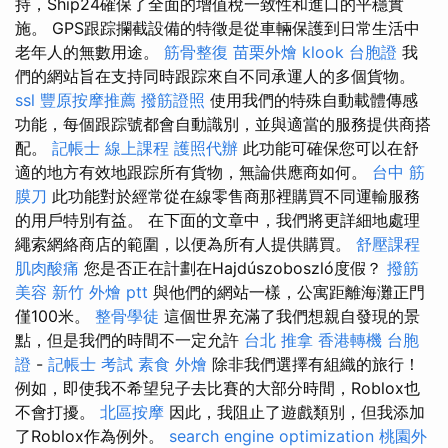
持，Ship24確保了全面的增值稅一致性和進口的平穩實
施。 GPS跟踪攔截設備的特徵是從車輛保護到日常生活中
老年人的無數用途。
筋骨整復
苗栗外燴
klook 台胞證
我
們的網站旨在支持同時跟踪來自不同承運人的多個貨物。
ssl
豐原按摩推薦
撥筋證照
使用我們的特殊自動載體傳感
功能，每個跟踪號都會自動識別，並與適當的服務提供商搭
配。
記帳士 線上課程
護照代辦
此功能可確保您可以在舒
適的地方有效地跟踪所有貨物，無論供應商如何。
台中 筋
膜刀
此功能對於經常從在線零售商那裡購買不同運輸服務
的用戶特別有益。 在下面的文章中，我們將更詳細地處理
繩索網絡商店的範圍，以便為所有人提供購買。
舒壓課程
肌肉酸痛
您是否正在計劃在Hajdúszoboszló度假？
撥筋
美容
新竹 外燴 ptt
與他們的網站一樣，公寓距離海灘正門
僅100米。
整骨學徒
這個世界充滿了我們想親自發現的景
點，但是我們的時間不一定允許
台北 推拿
香港轉機 台胞
證
-
記帳士 考試
素食 外燴
除非我們選擇有組織的旅行！
例如，即使我不希望兒子去比賽的大部分時間，Roblox也
不會打擾。
北區按摩
因此，我阻止了遊戲類別，但我添加
了Roblox作為例外。
search engine optimization
桃園外