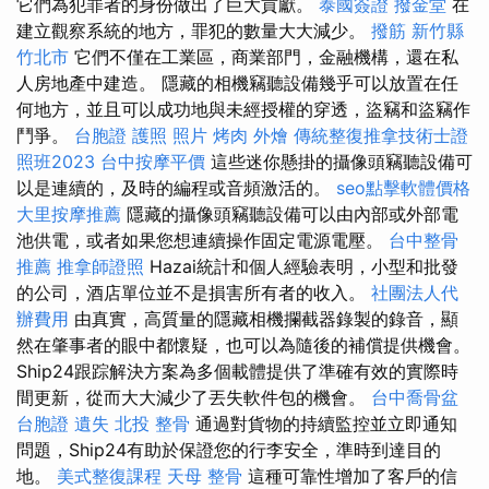
它們為犯罪者的身份做出了巨大貢獻。
泰國簽證
撥金堂
在
建立觀察系統的地方，罪犯的數量大大減少。
撥筋 新竹縣
竹北市
它們不僅在工業區，商業部門，金融機構，還在私
人房地產中建造。 隱藏的相機竊聽設備幾乎可以放置在任
何地方，並且可以成功地與未經授權的穿透，盜竊和盜竊作
鬥爭。
台胞證 護照 照片
烤肉 外燴
傳統整復推拿技術士證
照班2023
台中按摩平價
這些迷你懸掛的攝像頭竊聽設備可
以是連續的，及時的編程或音頻激活的。
seo點擊軟體價格
大里按摩推薦
隱藏的攝像頭竊聽設備可以由內部或外部電
池供電，或者如果您想連續操作固定電源電壓。
台中整骨
推薦
推拿師證照
Hazai統計和個人經驗表明，小型和批發
的公司，酒店單位並不是損害所有者的收入。
社團法人代
辦費用
由真實，高質量的隱藏相機攔截器錄製的錄音，顯
然在肇事者的眼中都懷疑，也​​可以為隨後的補償提供機會。
Ship24跟踪解決方案為多個載體提供了準確有效的實際時
間更新，從而大大減少了丟失軟件包的機會。
台中喬骨盆
台胞證 遺失
北投 整骨
通過對貨物的持續監控並立即通知
問題，Ship24有助於保證您的行李安全，準時到達目的
地。
美式整復課程
天母 整骨
這種可靠性增加了客戶的信