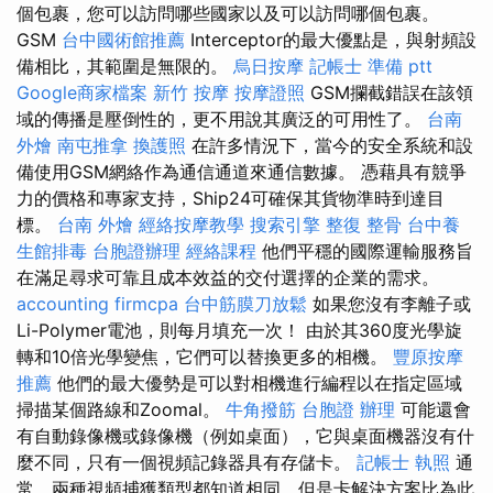
個包裹，您可以訪問哪些國家以及可以訪問哪個包裹。
GSM
台中國術館推薦
Interceptor的最大優點是，與射頻設
備相比，其範圍是無限的。
烏日按摩
記帳士 準備 ptt
Google商家檔案
新竹 按摩
按摩證照
GSM攔截錯誤在該領
域的傳播是壓倒性的，更不用說其廣泛的可用性了。
台南
外燴
南屯推拿
換護照
在許多情況下，當今的安全系統和設
備使用GSM網絡作為通信通道來通信數據。 憑藉具有競爭
力的價格和專家支持，Ship24可確保其貨物準時到達目
標。
台南 外燴
經絡按摩教學
搜索引擎
整復 整骨
台中養
生館排毒
台胞證辦理
經絡課程
他們平穩的國際運輸服務旨
在滿足尋求可靠且成本效益的交付選擇的企業的需求。
accounting firmcpa
台中筋膜刀放鬆
如果您沒有李離子或
Li-Polymer電池，則每月填充一次！ 由於其360度光學旋
轉和10倍光學變焦，它們可以替換更多的相機。
豐原按摩
推薦
他們的最大優勢是可以對相機進行編程以在指定區域
掃描某個路線和Zoomal。
牛角撥筋
台胞證 辦理
可能還會
有自動錄像機或錄像機（例如桌面），它與桌面機器沒有什
麼不同，只有一個視頻記錄器具有存儲卡。
記帳士 執照
通
常，兩種視頻捕獲類型都知道相同，但是卡解決方案比為此