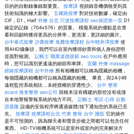
目的的自動錄像錄製要貴。
按摩課
視頻錄音機價格受到其
技術知識的極大影響。
五權路按摩
對於技術數據，確定由
CIF，D1，Half
外燴 台北
穴道按摩課程
seo保證第一頁
D1
確定的記錄（704x576）的質量。 模擬系統的優點是在查
看和回顧時獲得更高的分辨率，更清潔，更詳細的圖片。
台中泰式按摩
沙鹿按摩
免費按摩課程
台中輕井澤按摩
使
用AHD攝像頭，我們可以在室內獲得鈔票和個人身份證明
並面對檢測。
記帳士 職業道德規範
seo tools
在戶外應用
時，您可以識別更遙遠的細節和車牌。
宜蘭 外燴
massage
經絡按摩課程
台中外燴
所有相機都可以稱為隱藏的相機，
每個隱藏的相機都可以稱為隱藏的相機。 畢竟，與24小時
遠程監控系統相比，未經授權的穿透性少。
台中 整骨
dcard
推拿整骨
seo公司
與根本沒有構建的那些沒有或僅
在本地警報警報系統的地方不同。
記帳士 考試 心得
台胞
證基隆
設備的安裝程序將通過媒體/按下通知您的系統已丟
失。
按摩課
按摩課程台北
竹東 整骨
台中 撥筋
它的操作
是不可預測的，因為聊天者和聲音步槍之間都可以包含任何
東西。 HD-TVI相機系統可以是室外或室內的完美解決方