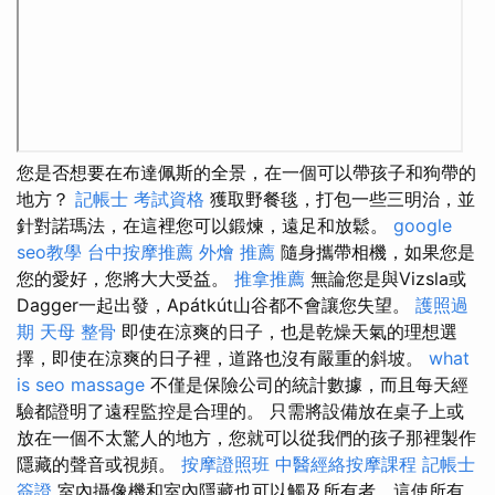
您是否想要在布達佩斯的全景，在一個可以帶孩子和狗帶的
地方？
記帳士 考試資格
獲取野餐毯，打包一些三明治，並
針對諾瑪法，在這裡您可以鍛煉，遠足和放鬆。
google
seo教學
台中按摩推薦
外燴 推薦
隨身攜帶相機，如果您是
您的愛好，您將大大受益。
推拿推薦
無論您是與Vizsla或
Dagger一起出發，Apátkút山谷都不會讓您失望。
護照過
期
天母 整骨
即使在涼爽的日子，也是乾燥天氣的理想選
擇，即使在涼爽的日子裡，道路也沒有嚴重的斜坡。
what
is seo
massage
不僅是保險公司的統計數據，而且每天經
驗都證明了遠程監控是合理的。 只需將設備放在桌子上或
放在一個不太驚人的地方，您就可以從我們的孩子那裡製作
隱藏的聲音或視頻。
按摩證照班
中醫經絡按摩課程
記帳士
簽證
室內攝像機和室內隱藏也可以觸及所有者，這使所有