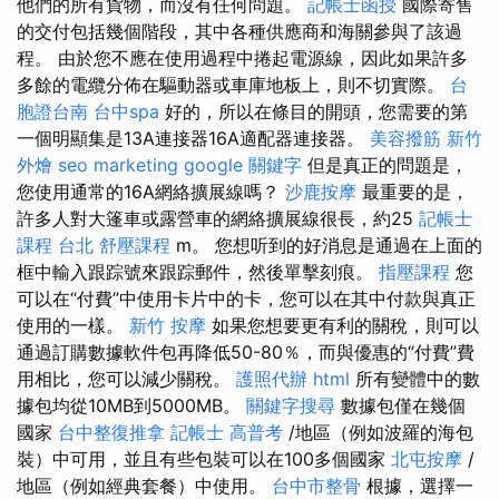
他們的所有貨物，而沒有任何問題。
記帳士函授
國際寄售
的交付包括幾個階段，其中各種供應商和海關參與了該過
程。 由於您不應在使用過程中捲起電源線，因此如果許多
多餘的電纜分佈在驅動器或車庫地板上，則不切實際。
台
胞證台南
台中spa
好的，所以在條目的開頭，您需要的第
一個明顯集是13A連接器16A適配器連接器。
美容撥筋
新竹
外燴
seo marketing
google 關鍵字
但是真正的問題是，
您使用通常的16A網絡擴展線嗎？
沙鹿按摩
最重要的是，
許多人對大篷車或露營車的網絡擴展線很長，約25
記帳士
課程 台北
舒壓課程
m。 您想听到的好消息是通過在上面的
框中輸入跟踪號來跟踪郵件，然後單擊刻痕。
指壓課程
您
可以在“付費”中使用卡片中的卡，您可以在其中付款與真正
使用的一樣。
新竹 按摩
如果您想要更有利的關稅，則可以
通過訂購數據軟件包再降低50-80％，而與優惠的“付費”費
用相比，您可以減少關稅。
護照代辦
html
所有變體中的數
據包均從10MB到5000MB。
關鍵字搜尋
數據包僅在幾個
國家
台中整復推拿
記帳士 高普考
/地區（例如波羅的海包
裝）中可用，並且有些包裝可以在100多個國家
北屯按摩
/
地區（例如經典套餐）中使用。
台中市整骨
根據，選擇一