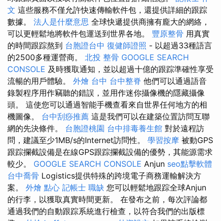
文
這些服務不僅允許快速傳輸軟件包，還提供詳細的跟踪
數據。
法人是什麼意思
全球快遞提供商擁有龐大的網絡，
可以更輕鬆地將軟件包運送到世界各地。
豐原整骨
用真實
的時間跟踪熬到
台胞證台中
復健師證照
- 以超過33種語言
的2500多種運營商。
北投 整骨
GOOGLE SEARCH
CONSOLE
及時獲取通知，並以超過十億的跟踪準確性享受
流暢的用戶體驗。
外燴 台中
台中整脊
他們可以通過語音
錄製程序用作竊聽的錯誤，並用作迷你攝像機的隱藏攝像
頭。 這使您可以通過智能手機查看來自世界任何地方的相
機圖像。
台中刮痧推薦
這是我們可以在建築位置訪問互聯
網的先決條件。
台胞證桃園
台中排毒養生館
對於遠程訪
問，建議至少1MB/s的Internet訪問性。
學習按摩
被動GPS
跟踪攔截設備是在線GPS跟踪攔截設備的優勢，其能源需求
較少。
GOOGLE SEARCH CONSOLE
Anjun
seo點擊軟體
台中喬骨
Logistics提供特殊的跨境電子商務運輸解決方
案。
外燴 點心
記帳士 職缺
您可以輕鬆地跟踪全球Anjun
的行李，以獲取真實時間更新。 在發布之前，每次評論都
通過我們的自動跟踪系統進行檢查，以符合我們的出版標