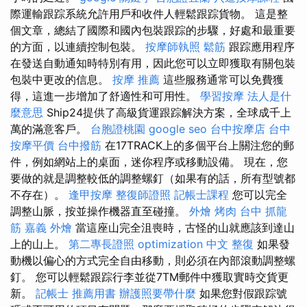
際運輸跟踪系統允許用戶和收件人輕鬆跟踪貨物。 這是整
個文章，總結了國際和國內包裝跟踪的步驟，好處和最重要
的方面，以連續控制包裝。
按摩師執照
鬆筋
跟踪應用程序
在發送自動通知時特別有用，因此您可以立即獲取有關包裝
包裝中更改的信息。
按摩 推薦
這些服務通常可以免費獲
得，這進一步增加了舒適性和可用性。
學習按摩
法人是什
麼意思
Ship24提供了高級貨運跟踪解決方案，全球成千上
萬的滿意客戶。
台胞證桃園
google seo
台中按摩店
台中
按摩平價
台中撥筋
在17TRACK上的多個平台上關注您的郵
件，例如網站上的桌面，迷你程序或移動設備。 現在，您
要做的就是調整較低的調整螺釘（如果有的話，所有型號都
不存在）。
逢甲按摩
整復師證照
記帳士課程
您可以完全
調整山脈，按並操作機器直至碰撞。
外燴 烤肉
台中 抓龍
筋
嘉義 外燴
當這座山完全沮喪時，古怪的山就應該到達山
上的山上。
第二專長證照
optimization 中文
整復
如果發
動機以偏心的方式完全自由移動，則必須在內部滾動調整螺
釘。 您可以輕鬆跟踪行李並從7TM郵件中獲取實時交貨更
新。
記帳士 推薦用書
辦護照要帶什麼
如果您對假跟踪號