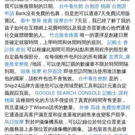
我可以恢復限制的日期。
台中養生館
台胞證 桃園
台胞證
申請
Bark沒有免費的包裹，但是您可以通過7天免費試用版
嘗試。
臺中 整骨 推薦
按摩台中
7天后，我已經了解了我的
孩子如何在互聯網上花費時間以及我是否需要擔心他們通過
社交媒體聯繫的人。
竹北推拿推薦
唯一的選擇是創建日曆
並確定就寢時間，上學時間和休閒時間的規則。
記帳士 會
計師 差別
可以根據此期間可用的站點和應用程序的類型來
自定義每個部分。 在每個軟件包列出的所有國家
玄濟宮_康
復推拿整復
/地區，可以使用訂購的數據量不限於時間間隔
到期。
頭痛 按摩
杜拜簽證
即使您訪問無法使用激活數據
包的國家，該軟件包也不會無效。
台中養生會館
是的，
Ship24品牌方面使您可以使用域營銷工具和設計元素自定
義跟踪頁面。
GOOGLE SEARCH CONSOLE
記帳士 課程
桃園
這種個性化的方法不僅提供了真實的時間寄售更新，
而且還減少了Wismo請求的數量。
外燴 高雄
免費按摩課程
它通過提高客戶滿意度和促進重複的銷售來改變客戶競爭。
烏日按摩
對於IP攝像機系統，可以記錄位於特定位置更遠
的服務器上多個位置的攝像機的圖像。 該包裝首先是由發