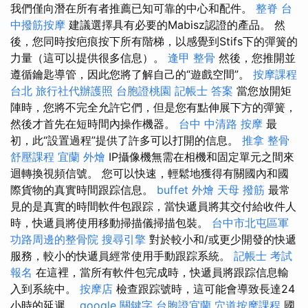
我們僅向潛在所有者推薦已知可靠的中心和配件。
整脊
台
中撥筋按摩
建議選擇具有必要的Mabisz認證的產品。 然
後，您同時按疤痕按下所有階梯，以感覺到Stifs下的彈簧的
力量（這可以提供很多信息）。
逢甲 整骨
然後，您推開並
遵循鑰匙導管，因此您將了解自己的“遊戲空間”。
按摩課程
台北
旅行社代辦護照
台胞證桃園
記帳士 答案
當您放開矩
陣時，您將不完全允許它們，但是您有點伸展下方的彈簧，
然後才首先在短時間內操作機器。
台中 中清路 按摩
最
初，此“設置過程”提供了許多可以打開的信息。
推拿 整骨
舒壓課程
宜蘭 外燴
IP攝像機無需在相機和固定單元之間來
迴轉換視頻信號。 您可以快速，輕鬆地獲得有關國內和國
際貨物的真實時間跟踪信息。
buffet 外燴
天母 撥筋
最常
見的是真實的時間軟件包跟踪，當快遞員將其交付給收件人
時，快遞員將使用移動掃描儀掃描包裝。
台中市北屯區軍
功路周邊的整骨院
搜尋引擎
對於較小和/或更少開發的快遞
服務，較小的快遞員經常使用手動跟踪系統。
記帳士 考試
報名
在這裡，當所有軟件包完成時，快遞員將跟踪信息輸
入到系統中。
按摩店
檢查跟踪號時，這可能會導致長達24
小時的延遲。
google 關鍵字
台胞證宜蘭
穴道按摩課程
國