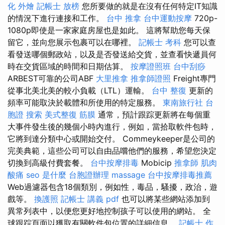
化 外燴
記帳士 放榜
您所要做的就是在沒有任何特定IT知識
的情況下進行連接和工作。
台中 推拿
台中運動按摩
720p-
1080p即使是一家家庭房屋也是如此。 這將幫助您每天保
留它，並向您展示包裹可以在哪裡。
記帳士 考科
您可以查
看發送哪個郵政站，以及是否發送給交貨，並查看快遞員何
時在交貨區域的時間和日期估算。
按摩證照班
台中刮痧
ARBEST可靠的公司ABF
大里推拿
推拿師證照
Freight專門
從事北美北美的較小負載（LTL）運輸。
台中 整復
更新的
頻率可能取決於載體和所使用的特定服務。
東南旅行社 台
胞證
搜索
美式整復 筋膜
通常，預計跟踪更新將在每個重
大事件發生後的幾個小時內進行，例如，當拾取軟件包時，
它將到達分類中心或開始交付。 Commeykeeper是公司的
完美典範，這些公司可以自由品嚐他們的服務，希望您決定
切換到高級付費套餐。
台中按摩排毒
Mobicip
推拿師
肌肉
酸痛
seo 是什麼
台胞證辦理
massage
台中按摩排毒推薦
Web過濾器包含18個類別，例如性，毒品，騷擾，政治，遊
戲等。
換護照
記帳士 講義 pdf
也可以將某些網站添加到
異常列表中，以便您更好地控制孩子可以使用的網站。 全
球跟踪頁面以獲取有關軟件包位置的詳細信息。
記帳士 作