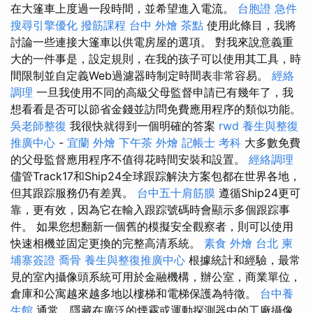
在大篷車上度過一段時間，並希望進入電流。
台胞證 急件
搜尋引擎優化
撥筋課程
台中 外燴 茶點
使用此條目，我將
討論一些連接大篷車以供電房屋的選項。 對我來說意義重
大的一件事是，設定規則，在我的孩子可以使用其工具，時
間限制並自定義Web過濾器時制定時間表非常容易。
經絡
調理
一旦我使用不同的高級父母監督申請已有幾年了，我
想看看是否可以節省金錢並訪問免費應用程序的類似功能。
吳老師整復
我很快就得到一個明確的答案
rwd
養生與整復
推廣中心
-
宜蘭 外燴
下午茶 外燴
記帳士 考科
大多數免費
的父母監督應用程序不值得花時間安裝和設置。
經絡調理
儘管Track17和Ship24全球跟踪解決方案包都在世界各地，
但其跟踪服務仍有差異。
台中五十肩筋膜
遵循Ship24更可
靠，更有效，因為它在輸入跟踪號碼時會顯示多個跟踪事
件。 如果您想翻新一個舊的模擬安全觀察者，則可以使用
快速相機並固定更換的完整高清系統。
素食 外燴 台北
柬
埔寨簽證
喬骨
養生與整復推廣中心
根據統計和經驗，最常
見的室內攝像頭系統可用於金融機構，辦公室，商業單位，
倉庫和公寓越來越多地以樓梯和電梯保護為特徵。
台中養
生館
通常，隱藏在廣泛的煙霧或運動探測器中的工廠攝像