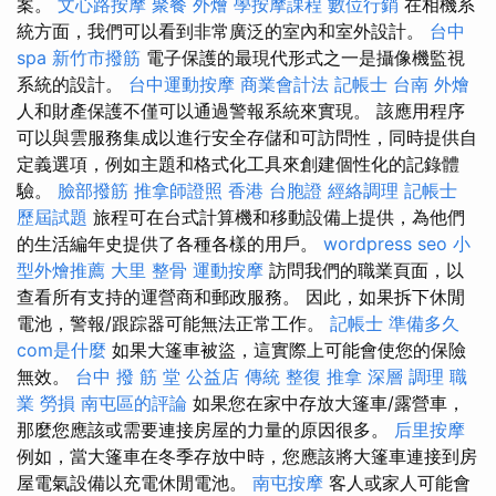
案。
文心路按摩
聚餐 外燴
學按摩課程
數位行銷
在相機系
統方面，我們可以看到非常廣泛的室內和室外設計。
台中
spa
新竹市撥筋
電子保護的最現代形式之一是攝像機監視
系統的設計。
台中運動按摩
商業會計法 記帳士
台南 外燴
人和財產保護不僅可以通過警報系統來實現。 該應用程序
可以與雲服務集成以進行安全存儲和可訪問性，同時提供自
定義選項，例如主題和格式化工具來創建個性化的記錄體
驗。
臉部撥筋
推拿師證照
香港 台胞證
經絡調理
記帳士
歷屆試題
旅程可在台式計算機和移動設備上提供，為他們
的生活編年史提供了各種各樣的用戶。
wordpress seo
小
型外燴推薦
大里 整骨
運動按摩
訪問我們的職業頁面，以
查看所有支持的運營商和郵政服務。 因此，如果拆下休閒
電池，警報/跟踪器可能無法正常工作。
記帳士 準備多久
com是什麼
如果大篷車被盜，這實際上可能會使您的保險
無效。
台中 撥 筋 堂 公益店 傳統 整復 推拿 深層 調理 職
業 勞損 南屯區的評論
如果您在家中存放大篷車/露營車，
那麼您應該或需要連接房屋的力量的原因很多。
后里按摩
例如，當大篷車在冬季存放中時，您應該將大篷車連接到房
屋電氣設備以充電休閒電池。
南屯按摩
客人或家人可能會