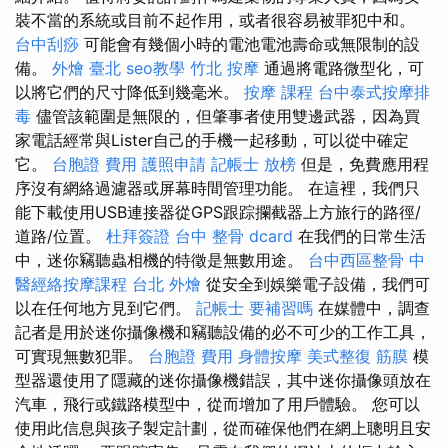
裝不當的系統或目前不起作用，或者很容易被罪犯中和。
台中刮痧
可能會有幾個小時的電池電池壽命或無限制的設
備。
外燴 臺北
seo教學
竹北 按摩
通過將電路微型化，可
以將它們的尺寸降低到幾毫米。
按摩 課程
台中泰式按摩排
毒
儘管該範圍是無限的，但肇事者使用雙邊武器，因為買
家電話經常與Lister自己的手機一起移動，可以從中確定
它。
台胞證 費用
護照申請
記帳士 放榜
但是，免費應用程
序沒有網絡過濾器或屏幕時間管理功能。 在這裡，我們只
能下載使用USB連接器從GPS跟踪攔截器上方旅行的路徑/
道路/位置。
杜拜簽證
台中 整骨 dcard
在我們的日常生活
中，迷你竊聽蟲相機的特徵是無數用途。
台中西區整骨
中
醫經絡按摩課程
台北 外燴
從安全到娛樂電子設備，我們可
以在任何地方見到它們。
記帳士 要補習嗎
在媒體中，調查
記者是用於迷你攝像機和竊聽設備的必不可少的工作工具，
可實現無數犯罪。
台胞證 費用
身體按摩
美式整復 筋膜
模
型器還使用了隱藏的迷你攝像機錯誤，其中迷你攝像頭放在
汽車，飛行或鐵路模型中，從而增加了用戶體驗。 您可以
使用此信息與孩子製定計劃，從而確保他們在網上聰明且安