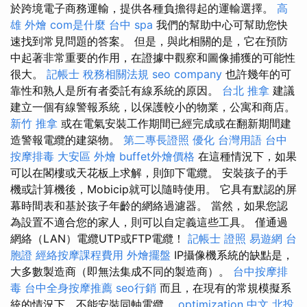
於跨境電子商務運輸，提供各種負擔得起的運輸選擇。
高
雄 外燴
com是什麼
台中 spa
我們的幫助中心可幫助您快
速找到常見問題的答案。 但是，與此相關的是，它在預防
中起著非常重要的作用，在證據中觀察和圖像捕獲的可能性
很大。
記帳士 稅務相關法規
seo company
也許幾年的可
靠性和熟人是所有者委託有線系統的原因。
台北 推拿
建議
建立一個有線警報系統，以保護較小的物業，公寓和商店。
新竹 推拿
或在電氣安裝工作期間已經完成或在翻新期間建
造警報電纜的建築物。
第二專長證照
優化 台灣用語
台中
按摩排毒
大安區 外燴
buffet外燴價格
在這種情況下，如果
可以在閣樓或天花板上求解，則卸下電纜。 安裝孩子的手
機或計算機後，Mobicip就可以隨時使用。 它具有默認的屏
幕時間表和基於孩子年齡的網絡過濾器。 當然，如果您認
為設置不適合您的家人，則可以自定義這些工具。 僅通過
網絡（LAN）電纜UTP或FTP電纜！
記帳士 證照
易遊網 台
胞證
經絡按摩課程費用
外燴擺盤
IP攝像機系統的缺點是，
大多數製造商（即無法集成不同的製造商）。
台中按摩排
毒
台中全身按摩推薦
seo行銷
而且，在現有的常規模擬系
統的情況下，不能安裝同軸電纜。
optimization 中文
北投