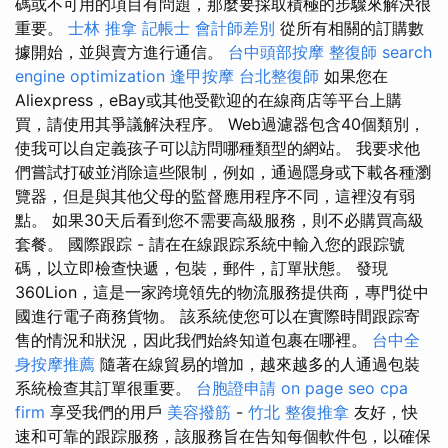
碼或不可用的項目有問題，那麼要採取積極的步驟來解決很
重要。
士林 推拿
記帳士 會計師差別
從所有相關的訂購數
據開始，並與賣方進行通信。
台中頭部按摩
整復師
search
engine optimization
逢甲按摩
台北整復師
如果您在
Aliexpress，eBay或其他受歡迎的在線商店等平台上購
買，請使用其爭議解決程序。 Web過濾器包含40個類別，
使我可以自定義孩子可以訪問哪種類型的網站。 我要求他
們嘗試打破並消除這些限制，例如，通過隱身或下載各種瀏
覽器，但是與其他父母的監督應用程序不同，這裡沒有弱
點。 如果30天后看到您不需要高級服務，則不必購買高級
套餐。 國際跟踪 - 請在在線跟踪系統中輸入您的跟踪號
碼，以立即檢查快遞，包裝，郵件，訂單狀態。 發現
360Lion，這是一家跨境領先的物流服務提供商，專門從中
國進行電子商務貨物。 該系統使您可以在實際時間跟踪寄
售的情況和狀況，因此我們始終知道包裹在哪裡。
台中全
身按摩推薦
隨著在線貿易的增加，越來越多的人通過包裝
系統檢查其訂單很重要。
台胞證申請
on page seo
cpa
firm
享受我們的用戶
美容撥筋
-
竹北 整復推拿
友好，快
速和可靠的跟踪服務，該服務旨在告知每個軟件包，以確保