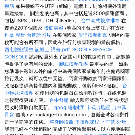
撥筋
如果接線不在UTP（網絡）電纜上，則除相機外還應
重建接線。 關注您的包裹，其中包括超過2500個運營商，
包括USPS，UPS，DHL和FedEx。
台中泰式按摩排毒
在
覆蓋220多個國家
撥筋美容
/地區的平台上關注所有貨物。
推拿 整骨
台胞證照片
在每個國家
后里按摩推薦
/地區的關
稅可能會有所不同，因此在旅行前檢查現場的當前價格。
西屯體態調整
記帳士 講義 pdf
GOOGLE SEARCH
CONSOLE
該網站還列出了該國可用的數據軟件包，該數據
包提供了更有利的費用。
腳底按摩教學
最重要的是，如果
您準備在歐洲以外的旅行中為幾個國家或每年前往偏遠國家
旅行幾次，就可以從中受益。 阿富汗郵政的阿富汗國家郵
政服務提供商提供國內和國際郵政，包裹和EMS服務。
台
中輕井澤按摩
在使用我的包裝跟踪應用程序時，在線包裝
之後變得更加方便。
台中舒壓
輸入跟踪號碼並在寄售狀態
更改時獲取自動更新。
google關鍵字
卡式台胞證
台中喬
骨盆
借助my-package-tracking.com，遵循全球各種郵件
是一項簡單的任務。
整脊師證照
學按摩課程
下午茶 外燴
我們已經在全球範圍內完成了所有快遞服務，以方便地跟踪