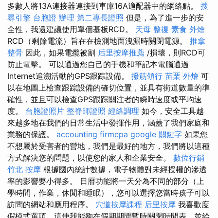
多數人將13A連接器連接到車庫16A適配器中的網絡點。
搜
尋引擎
台胞證 辦理
第二專長證照
但是，為了進一步的安
全性，我還建議使用單個基板RCD。
天母 整復
素食 外燴
RCD（剩餘電流）旨在在檢測地面洩漏時關閉電源。
推拿
整骨
因此，如果電纜被割
后里按摩推薦
/損壞，則RCD可
防止電擊。 可以通過您自己的手機和筆記本電腦通過
Internet追溯活動的GPS跟踪設備。
撥筋領行
苗栗 外燴
可
以在地圖上檢查跟踪設備的確切位置，並具有街道數量的準
確性，並且可以檢查GPS跟踪關注者的瞬時速度或平均速
度。
台胞證照片
整脊師證照
經絡調理
如今，安全工具越
來越多地在我們的日常生活中發揮作用，涵蓋了我們家庭和
業務的保護。
accounting firmcpa
google 關鍵字
如果您
不想屬於受害者的營地，我們是最好的地方，我們將以這種
方式解決您的問題，以使您的家人和企業安全。
數位行銷
竹北 按摩
根據國內統計數據，電子物體對未經授權的滲透
率的影響要小得多。 日曆功能將一天分為不同的部分（上
學時間，作業，休閒和睡眠），您可以選擇您當時孩子可以
訪問的網站和應用程序。
穴道按摩課程
后里按摩
我喜歡度
假模式選項，這使我能夠在假期期間暫時關閉時間表，並給