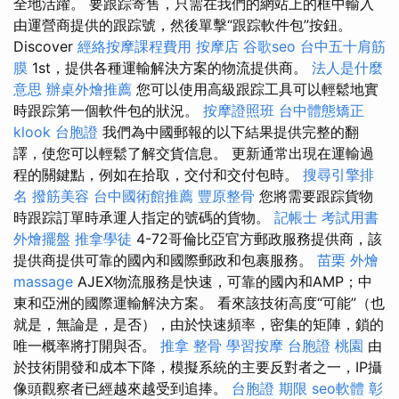
全地活躍。 要跟踪寄售，只需在我們的網站上的框中輸入
由運營商提供的跟踪號，然後單擊“跟踪軟件包”按鈕。
Discover
經絡按摩課程費用
按摩店
谷歌seo
台中五十肩筋
膜
1st，提供各種運輸解決方案的物流提供商。
法人是什麼
意思
辦桌外燴推薦
您可以使用高級跟踪工具可以輕鬆地實
時跟踪第一個軟件包的狀況。
按摩證照班
台中體態矯正
klook 台胞證
我們為中國郵報的以下結果提供完整的翻
譯，使您可以輕鬆了解交貨信息。 更新通常出現在運輸過
程的關鍵點，例如在拾取，交付和交付包時。
搜尋引擎排
名
撥筋美容
台中國術館推薦
豐原整骨
您將需要跟踪貨物
時跟踪訂單時承運人指定的號碼的貨物。
記帳士 考試用書
外燴擺盤
推拿學徒
4-72哥倫比亞官方郵政服務提供商，該
提供商提供可靠的國內和國際郵政和包裹服務。
苗栗 外燴
massage
AJEX物流服務是快速，可靠的國內和AMP；中
東和亞洲的國際運輸解決方案。 看來該技術高度“可能”（也
就是，無論是，是否），由於快速頻率，密集的矩陣，鎖的
唯一概率將打開與否。
推拿 整骨
學習按摩
台胞證 桃園
由
於技術開發和成本下降，模擬系統的主要反對者之一，IP攝
像頭觀察者已經越來越受到追捧。
台胞證 期限
seo軟體
彰