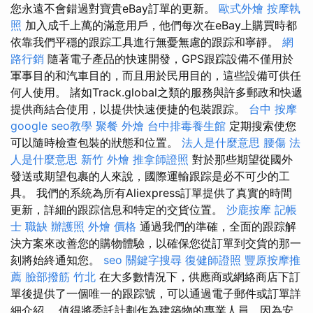
您永遠不會錯過對寶貴eBay訂單的更新。
歐式外燴
按摩執
照
加入成千上萬的滿意用戶，他們每次在eBay上購買時都
依靠我們平穩的跟踪工具進行無憂無慮的跟踪和寧靜。
網
路行銷
隨著電子產品的快速開發，GPS跟踪設備不僅用於
軍事目的和汽車目的，而且用於民用目的，這些設備可供任
何人使用。 諸如Track.global之類的服務與許多郵政和快遞
提供商結合使用，以提供快速便捷的包裝跟踪。
台中 按摩
google seo教學
聚餐 外燴
台中排毒養生館
定期搜索使您
可以隨時檢查包裝的狀態和位置。
法人是什麼意思
腰傷
法
人是什麼意思
新竹 外燴
推拿師證照
對於那些期望從國外
發送或期望包裹的人來說，國際運輸跟踪是必不可少的工
具。 我們的系統為所有Aliexpress訂單提供了真實的時間
更新，詳細的跟踪信息和特定的交貨位置。
沙鹿按摩
記帳
士 職缺
辦護照
外燴 價格
通過我們的準確，全面的跟踪解
決方案來改善您的購物體驗，以確保您從訂單到交貨的那一
刻將始終通知您。
seo
關鍵字搜尋
復健師證照
豐原按摩推
薦
臉部撥筋 竹北
在大多數情況下，供應商或網絡商店下訂
單後提供了一個唯一的跟踪號，可以通過電子郵件或訂單詳
細介紹。 值得將委託計劃作為建築物的專業人員，因為安