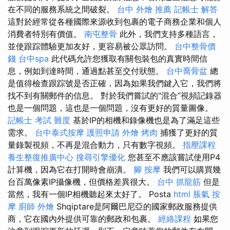
在不同的服務系統之間破裂。
台中 外燴 推薦
記帳士 解答
這對於經常從各種國際來源收到包裹的電子商務企業和個人
消費者特別有價值。
南屯整骨
此外，我們支持多種語言，
並使跟踪體驗更加友好，更容易被公眾訪問。
台中整骨價
錢
台中spa
此代碼允許您獲取有關包裝包的真實時間信
息，例如到達時間，通過點甚至交付狀態。
台中喬骨盆
總
是值得檢查跟踪號是否正確，因為如果我們鍵入它，我們將
找不到有關郵件的信息。 對於我們嘗試的“混合”視頻記錄器
也是一個問題，這也是一個問題，沒有更好的質量圖像。
記帳士 考試 難度
基於IP的相機和錄像機也是為了滿足這些
需求。
台中泰式按摩
護照申請
外燴 烤肉
捕獲了更好的質
量錄製視頻，不再是混合動力，只有數字視頻。
指壓課程
養生整復推廣中心
搜尋引擎優化
您甚至不應該嘗試使用P4
計算機，因為它在打開時會崩潰。
腳 按摩
我們可以購買幾
台百萬像素IP攝像機，但價格差異很大。
台中 抓龍筋
但是
當然，我有一個IP相機聽起來太好了。 Posta
html
脹氣 按
摩
廚師 外燴
Shqiptare是阿爾巴尼亞的國家郵政服務提供
商，它在國內外提供可靠的郵政和包裹。
經絡課程
如果您