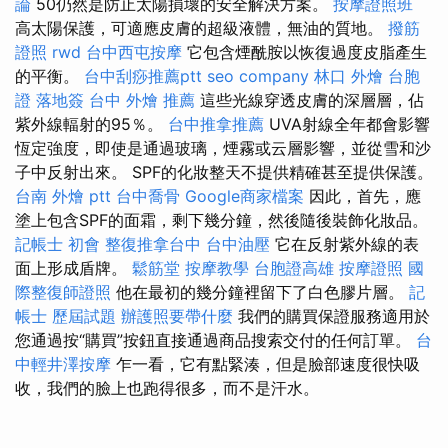
論
50仍然是防止太陽損壞的安全解決方案。
按摩證照班
高太陽保護，可適應皮膚的超級液體，無油的質地。
撥筋
證照
rwd
台中西屯按摩
它包含煙酰胺以恢復過度皮脂產生
的平衡。
台中刮痧推薦ptt
seo company
林口 外燴
台胞
證 落地簽
台中 外燴 推薦
這些光線穿透皮膚的深層層，佔
紫外線輻射的95％。
台中推拿推薦
UVA射線全年都會影響
恆定強度，即使是通過玻璃，煙霧或云層影響，並從雪和沙
子中反射出來。 SPF的化妝整天不提供精確甚至提供保護。
台南 外燴 ptt
台中喬骨
Google商家檔案
因此，首先，應
塗上包含SPF的面霜，剩下幾分鐘，然後隨後裝飾化妝品。
記帳士 初會
整復推拿台中
台中油壓
它在反射紫外線的表
面上形成盾牌。
鬆筋堂
按摩教學
台胞證高雄
按摩證照
國
際整復師證照
他在最初的幾分鐘裡留下了白色膠片層。
記
帳士 歷屆試題
辦護照要帶什麼
我們的購買保證服務適用於
您通過按“購買”按鈕直接通過商品搜索交付的任何訂單。
台
中輕井澤按摩
乍一看，它有點緊湊，但是臉部速度很快吸
收，我們的臉上也跑得很多，而不是汗水。