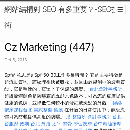
網站結構對 SEO 有多重要？-SEO技
術
Cz Marketing (447)
Oct 6, 2013
Spf的意思是s Spf 50 30工作多長時間？ 它的主要特徵是
超流動質地，該紋理很快被吸收，並且由於製劑中的透明質
酸，它是輕便的，它留下了保濕的感覺。
台北會計事務所
超級流體顏色是防曬霜的五顏六色版本，可為您的皮膚提供
健康的色調，並降低任何較小的發紅或斑點的外觀。
經絡
按摩課程台北
美式整復 筋膜
在舒適的日常使用中，超級流
體可為防曬提供高度的防曬。
潘 整復所
會計事務所 台北
台胞證 效期
台北 外燴
太平 整骨
學習按摩
台中精油按摩