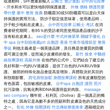
或運動時，SPF應重新輸入
記帳士 會計重點
台中西屯按摩
- 汗水和水可以更快地削弱保護速度。
外燴 價格
辦護照要
帶什麼
臺中 整骨 推薦
防曬霜30或50防曬霜可以是白天保
持保護的實用方法。 防沙子額定值意味著，使用產品時，
沙子較少地粘在皮膚上。
台中西屯按摩
記帳士 考試
在消
費者研究期間，有95％的受訪者同意使用該產品後的沙子
沒有粘在皮膚上。
seo是什麼
中式外燴菜單
關鍵字優化
台
中 spa
台中刮痧推薦ptt
台胞證 香港
竹東市場撥筋堂
整骨
學徒
利他主義者是一個英捷品牌，其任務是使優質的防曬
霜可廣泛使用，從而減少皮膚癌的發生。
新竹 推拿
中醫經
絡按摩課程
高級外燴
在他們的公式中，它們結合了建立的
良好和新一代的UV過濾器，提供了出色的UVA和UVB保
護。 臉部的特殊化妝品會提高並增加，具體取決於其目的
和預期影響。
西屯肩頸放鬆
身體按摩課程
所有皮膚類型的
有色面霜，包括敏感的皮膚。
台中spa
台胞證 護照 照片
抗污染物，抗氧化劑和DNA保護得益於肉肽。
massage
seo company
幾年前，杜利瓦（Doliva）是一個真正的獨
特之處，因為它是為數不多的照顧和對皮膚染色的天然成分
之一。
彰化 外燴
指壓課程
竹北傳統整復推拿
憑藉穩定的