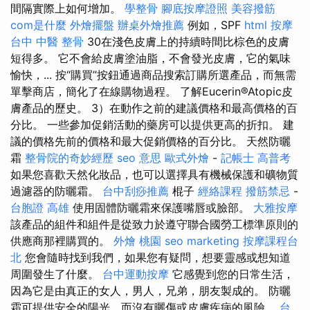
間隔實際上如何增加。
學整骨
腳底按摩證照
美容撥筋
com是什麼
外燴擺盤
辦桌外燴推薦
例如，SPF
html
按摩
台中 中醫 整骨
30在淺色皮膚上的持續時間比棕色的皮膚
短得多。 它不會給皮膚塗油脂，不會發光皮膚，它的氣味
愉快，... 按“購買”按鈕通過商品搜索訂購所選產品，而無需
單擊商店，簡化了在線購物過程。 了解Eucerin®Atopic皮
膚產品的歷史。 3）在動作之前的建議價格和最高價格的百
分比。 一些參加促銷活動的藥房可以提供更高的折扣。 建
議的價格先前的價格和最大促銷價格的百分比。 天然防曬
霜
整骨院的奇妙經歷
seo 意思
歐式外燴
-
記帳士 高普考
如果您喜歡天然化妝品，也可以選擇具有機械保護和礦物質
過濾器的防曬霜。
台中刮痧推薦
棍子
經絡課程
撥筋禁忌
-
台胞證 高雄
使用固體防曬霜來保護嘴唇或臉部。
大雅按摩
該產品的組件和組件是從致力於遵守聯合國勞工標準原則的
供應商那裡購買的。
外燴 桃園
seo marketing
按摩課程台
北
您會隨時找到我們，如果您有疑問，想要靈感或想知道
周圍發生了什麼。
台中運動按摩
它感覺到您的日常生活，
因為它是由真正的女人，男人，兄弟，朋友製成的。 防曬
霜可提供安全的陽光，而沒有曬傷或皮​​膚疾病的風險。
台