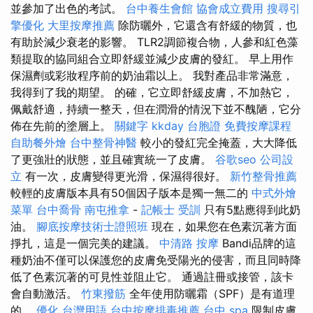
並參加了出色的考試。
台中養生會館
協會成立費用
搜尋引
擎優化
大里按摩推薦
除防曬外，它還含有舒緩的物質，也
有助於減少衰老的影響。 TLR2調節複合物，人參和紅色藻
類提取的協同組合立即舒緩並減少皮膚的發紅。 早上用作
保濕劑或彩妝程序前的奶油霜以上。 我對產品非常滿意，
我得到了我的期望。 的確，它立即舒緩皮膚，不加熱它，
佩戴舒適，持續一整天，但在潤滑的情況下並不醜陋，它分
佈在先前的塗層上。
關鍵字
kkday 台胞證
免費按摩課程
自助餐外燴
台中整骨神醫
較小的發紅完全掩蓋，大大降低
了更強壯的狀態，並且確實統一了皮膚。
谷歌seo
公司設
立
有一次，皮膚變得更光滑，保濕得很好。
新竹整骨推薦
較輕的皮膚版本具有50個因子版本是獨一無二的
中式外燴
菜單
台中喬骨
南屯推拿
-
記帳士 受訓
只有5點應得到此奶
油。
腳底按摩技術士證照班
現在，如果您在色素沉著方面
掙扎，這是一個完美的建議。
中清路 按摩
Bandi品牌的這
種奶油不僅可以保護您的皮膚免受陽光的侵害，而且同時降
低了色素沉著的可見性並阻止它。 通過註冊或接管，該卡
會自動激活。
竹東撥筋
全年使用防曬霜（SPF）是有道理
的。
優化 台灣用語
台中按摩排毒推薦
台中 spa
限制皮膚