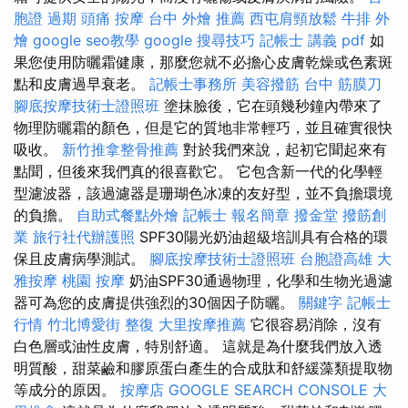
胞證 過期
頭痛 按摩
台中 外燴 推薦
西屯肩頸放鬆
牛排 外
燴
google seo教學
google 搜尋技巧
記帳士 講義 pdf
如
果您使用防曬霜健康，那麼您就不必擔心皮膚乾燥或色素斑
點和皮膚過早衰老。
記帳士事務所
美容撥筋
台中 筋膜刀
腳底按摩技術士證照班
塗抹臉後，它在頭幾秒鐘內帶來了
物理防曬霜的顏色，但是它的質地非常輕巧，並且確實很快
吸收。
新竹推拿整骨推薦
對於我們來說，起初它聞起來有
點聞，但後來我們真的很喜歡它。 它包含新一代的化學輕
型濾波器，該過濾器是珊瑚色冰凍的友好型，並不負擔環境
的負擔。
自助式餐點外燴
記帳士 報名簡章
撥金堂
撥筋創
業
旅行社代辦護照
SPF30陽光奶油超級培訓具有合格的環
保且皮膚病學測試。
腳底按摩技術士證照班
台胞證高雄
大
雅按摩
桃園 按摩
奶油SPF30通過物理，化學和生物光過濾
器可為您的皮膚提供強烈的30個因子防曬。
關鍵字
記帳士
行情
竹北博愛街 整復
大里按摩推薦
它很容易消除，沒有
白色層或油性皮膚，特別舒適。 這就是為什麼我們放入透
明質酸，甜菜鹼和膠原蛋白產生的合成肽和舒緩藻類提取物
等成分的原因。
按摩店
GOOGLE SEARCH CONSOLE
大