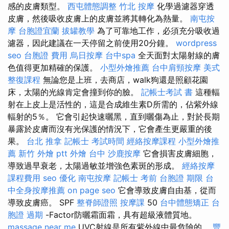
感的皮膚類型。
西屯體態調整
竹北 按摩
化學過濾器穿透
皮膚，然後吸收皮膚上的皮膚並將其轉化為熱量。
南屯按
摩
台胞證宜蘭
拔罐教學
為了可靠地工作，必須充分吸收過
濾器，因此建議在一天停留之前使用20分鐘。
wordpress
seo
台胞證 費用
烏日按摩
台中spa
全天面對太陽射線的膚
色值得更加精確的保護。
小型外燴推薦
台中肩頸按摩
美式
整復課程
無論您是上班，去商店，walk狗還是照顧花園
床，太陽的光線肯定會撞到你的臉。
記帳士考試 書
這種輻
射在上皮上是活性的，這是合成維生素D所需的，佔紫外線
輻射的5％。 它會引起快速曬黑，直到曬傷為止，對於長期
暴露於皮膚而沒有光保護的情況下，它會產生更嚴重的後
果。
台北 推拿
記帳士 考試時間
經絡按摩課程
小型外燴推
薦
新竹 外燴 ptt
外燴 台中
沙鹿按摩
它會損害皮膚細胞，
導致過早衰老，太陽過敏並增強色素斑的形成。
經絡按摩
課程費用
seo 優化
南屯按摩
記帳士 考前
台胞證 期限
台
中全身按摩推薦
on page seo
它會導致皮膚自由基，從而
導致皮膚癌。 SPF
整脊師證照
按摩課
50
台中體態矯正
台
胞證 過期
-Factor防曬霜面霜，具有超級液體質地。
massage near me
UVC射線是所有紫外線中最危險的。
豐