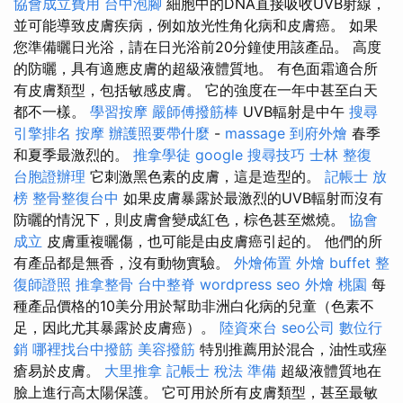
協會成立費用
台中泡腳
細胞中的DNA直接吸收UVB射線，
並可能導致皮膚疾病，例如放光性角化病和皮膚癌。 如果
您準備曬日光浴，請在日光浴前20分鐘使用該產品。 高度
的防曬，具有適應皮膚的超級液體質地。 有色面霜適合所
有皮膚類型，包括敏感皮膚。 它的強度在一年中甚至白天
都不一樣。
學習按摩
嚴師傅撥筋棒
UVB輻射是中午
搜尋
引擎排名
按摩
辦護照要帶什麼
-
massage
到府外燴
春季
和夏季最激烈的。
推拿學徒
google 搜尋技巧
士林 整復
台胞證辦理
它刺激黑色素的皮膚，這是造型的。
記帳士 放
榜
整骨整復台中
如果皮膚暴露於最激烈的UVB輻射而沒有
防曬的情況下，則皮膚會變成紅色，棕色甚至燃燒。
協會
成立
皮膚重複曬傷，也可能是由皮膚癌引起的。 他們的所
有產品都是無香，沒有動物實驗。
外燴佈置
外燴 buffet
整
復師證照
推拿整骨
台中整脊
wordpress seo
外燴 桃園
每
種產品價格的10美分用於幫助非洲白化病的兒童（色素不
足，因此尤其暴露於皮膚癌）。
陸資來台
seo公司
數位行
銷
哪裡找台中撥筋
美容撥筋
特別推薦用於混合，油性或痤
瘡易於皮膚。
大里推拿
記帳士 稅法 準備
超級液體質地在
臉上進行高太陽保護。 它可用於所有皮膚類型，甚至最敏