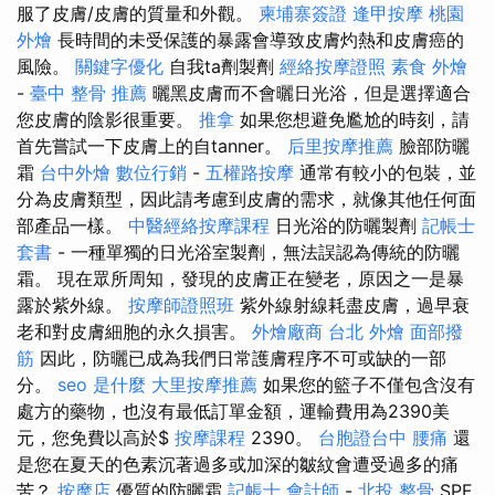
服了皮膚/皮膚的質量和外觀。
柬埔寨簽證
逢甲按摩
桃園
外燴
長時間的未受保護的暴露會導致皮膚灼熱和皮膚癌的
風險。
關鍵字優化
自我ta劑製劑
經絡按摩證照
素食 外燴
-
臺中 整骨 推薦
曬黑皮膚而不會曬日光浴，但是選擇適合
您皮膚的陰影很重要。
推拿
如果您想避免尷尬的時刻，請
首先嘗試一下皮膚上的自tanner。
后里按摩推薦
臉部防曬
霜
台中外燴
數位行銷
-
五權路按摩
通常有較小的包裝，並
分為皮膚類型，因此請考慮到皮膚的需求，就像其他任何面
部產品一樣。
中醫經絡按摩課程
日光浴的防曬製劑
記帳士
套書
- 一種單獨的日光浴室製劑，無法誤認為傳統的防曬
霜。 現在眾所周知，發現的皮膚正在變老，原因之一是暴
露於紫外線。
按摩師證照班
紫外線射線耗盡皮膚，過早衰
老和對皮膚細胞的永久損害。
外燴廠商
台北 外燴
面部撥
筋
因此，防曬已成為我們日常護膚程序不可或缺的一部
分。
seo 是什麼
大里按摩推薦
如果您的籃子不僅包含沒有
處方的藥物，也沒有最低訂單金額，運輸費用為2390美
元，您免費以高於$
按摩課程
2390。
台胞證台中
腰痛
還
是您在夏天的色素沉著過多或加深的皺紋會遭受過多的痛
苦？
按摩店
優質的防曬霜
記帳士 會計師
-
北投 整骨
SPF