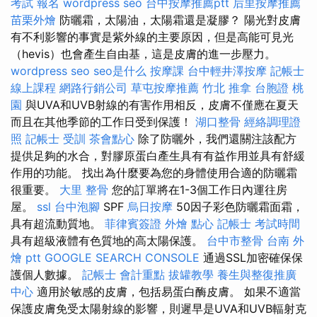
考試 報名
wordpress seo
台中按摩推薦ptt
后里按摩推薦
苗栗外燴
防曬霜，太陽油，太陽霜還是凝膠？ 陽光對皮膚
有不利影響的事實是紫外線的主要原因，但是高能可見光
（hevis）也會產生自由基，這是皮膚的進一步壓力。
wordpress seo
seo是什么
按摩課
台中輕井澤按摩
記帳士
線上課程
網路行銷公司
草屯按摩推薦
竹北 推拿
台胞證 桃
園
與UVA和UVB射線的有害作用相反，皮膚不僅應在夏天
而且在其他季節的工作日受到保護！
湖口整骨
經絡調理證
照
記帳士 受訓
茶會點心
除了防曬外，我們還關注該配方
提供足夠的水合，對膠原蛋白產生具有有益作用並具有舒緩
作用的功能。 找出為什麼要為您的身體使用合適的防曬霜
很重要。
大里 整骨
您的訂單將在1-3個工作日內運往房
屋。
ssl
台中泡腳
SPF
烏日按摩
50因子彩色防曬霜面霜，
具有超流動質地。
菲律賓簽證
外燴 點心
記帳士 考試時間
具有超級液體有色質地的高太陽保護。
台中市整骨
台南 外
燴 ptt
GOOGLE SEARCH CONSOLE
通過SSL加密確保保
護個人數據。
記帳士 會計重點
拔罐教學
養生與整復推廣
中心
適用於敏感的皮膚，包括易蛋白酶皮膚。 如果不適當
保護皮膚免受太陽射線的影響，則遲早是UVA和UVB輻射克