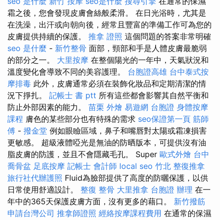
seo 是什麼
新竹 按摩
seo是什麼
搜尋引擎
在通常的保濕
霜之後，您會發現皮膚會絲般柔滑。 在日光浴時，尤其是
在洗澡，出汗或向朝向後，經常且豐富的準備工作可為您的
皮膚提供持續的保護。
推拿 證照
這個問題的答案非常明確
seo 是什麼
-
新竹整骨
面部，頸部和手是人體皮膚最脆弱
的部分之一。
大里按摩
在整個陽光的一年中，天氣狀況和
溫度變化會導致不同的美容護理。
台胞證高雄
台中泰式按
摩排毒
此外，皮膚通常必須在裝飾化妝品和定期清潔的情
況下掙扎。
記帳士 書 ptt
所有這些都會影響其自然平衡和
防止外部因素的能力。
苗栗 外燴
易遊網 台胞證
身體按摩
課程
膚色的某些部分也有特殊的需求
seo保證第一頁
筋師
傅
-
撥金堂
例如眼瞼區域，鼻子和嘴唇對太陽或霜凍損害
更敏感。 超級液體啞光是無油的防晒版本，可提供沒有油
脂皮膚的防護，並且不會隱藏毛孔。 Super
歐式外燴
台中
喬骨盆
足底按摩
記帳士 會計師
local seo
竹北 整復推拿
旅行社代辦護照
Fluid為臉部提供了高度的防曬保護，以供
日常使用舒適設計。
整復 整骨
大里推拿
台胞證 辦理
在一
年中的365天保護皮膚方面，沒有更多的藉口。
新竹撥筋
申請台灣公司
推拿師證照
經絡按摩課程費用
在通常的保濕