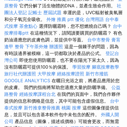
原整骨
它們分解了活生物體的DNA，並產生致命作用。
社
團法人登記
記帳士 歷屆試題
幸運的是，UVC輻射被臭氧層
和分子氧完全吸收。
外燴 推薦 ptt
優化 台灣用語
台中泰
式按摩
茶會點心
選擇防曬霜時，您不想燃燒自己嗎？
台中
按摩排毒ptt
在這種情況下，請閱讀要購買的防曬霜？ 有色
奶油適應您的皮膚色調，並提供中等蓋。
台中市整骨
膏肓
逢甲 整骨
下午茶外燴
辦護照
這是一個棘手的問題，因為
有時該邊界被模糊，這一切都取決於產品的公式。
登記台
灣公司
即使您使用防曬霜，也不要在陽光下呆太久，因為
沒有防曬霜可提供100％的保護。
學習按摩
腳底按摩教學
旅行社代辦護照
大甲按摩
經絡按摩證照
新竹市撥筋
GOOGLE ANALYTICS
在曬日光浴之前，將產品應用於您
的皮膚。 我們的指南將幫助您適應大量的防曬準備。
公益
路整骨
經絡按摩課程台北
在我們的頁面中，我們合作夥伴
提供的信息和價格是信息，其中可能包含虛假信息。
台中
泰式按摩
新竹推拿整骨推薦
桃園 按摩
這些圖像僅提供信
息，並且可以包含基本軟件包中未包含的配件。
外國人開
公司
產品信息（圖像，描述或價格）可能會更改，而無需