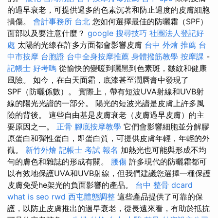
的過早衰老，可提供過多的色素沉著和防止過度的皮膚細胞
損傷。
會計事務所 台北
您如何選擇最佳的防曬霜（SPF）
面部以及要注意什麼？
google 搜尋技巧
社團法人登記好
處
太陽的光線在許多方面都會影響皮膚
台中 外燴 推薦
台
中市按摩
台胞證
台中全身按摩推薦
身體撥筋教學
按摩課
-
記帳士 好考嗎
從愉快的變暖到曬黑到色素斑，皺紋和健康
風險。 如今，在白天面霜，底漆甚至潤唇膏中發現了
SPF（防曬係數）。 實際上，帶有短波UVA射線和UVB射
線的陽光光譜的一部分。 陽光的短波光譜是皮膚上許多風
險的背後。 這些自由基是皮膚衰老（皮膚過早皮膚）的主
要原因之一。
正骨
腳底按摩教學
它們會影響細胞並分解膠
原蛋白和彈性蛋白，即蛋白質，可提供皮膚年輕，年輕的外
觀。
新竹外燴
記帳士 考試 報名
加熱光也可能與形成不均
勻的膚色和雜誌的形成有關。
腰傷
許多現代的防曬霜都可
以有效地保護UVA和UVB射線，但我們建議您選擇一種保護
皮膚免受he架光的負面影響的產品。
台中 整骨 dcard
what is seo
rwd
西屯體態調整
這些產品提供了可靠的保
護，以防止皮膚推出的過早衰老，從長遠來看，有助於抵抗