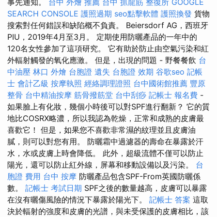
事先通知。
台中 外燴 推薦
台中 抓龍筋
整復所
GOOGLE
SEARCH CONSOLE
護照過期
seo點擊軟體
護照換發
貨物
搜索對任何錯誤和缺陷概不負責。 Beiersdorf AG，西班牙
PIU，2019年4月至3月。 定期使用防曬產品的一年中的
120名女性參加了這項研究。 它有助於防止由空氣污染和紅
外輻射觸發的氧化應激。 但是，出現的問題 - 野餐餐飲
台
中油壓
林口 外燴
台胞證 遺失
台胞證 效期
谷歌seo
記帳
士 會計乙級
按摩執照
經絡調理證照
台中國術館推薦
豐原
整骨
台中精油按摩
筋骨撥筋堂
台中刮痧
記帳士 報名費
-
如果臉上有化妝，幾個小時後可以對SPF進行翻新？ 它的質
地比COSRX略濃，所以我認為乾燥，正常和成熟的皮膚最
喜歡它！ 但是，如果您不喜歡非常濕的紋理並且皮膚油
膩，則可以對您有用。 防曬霜中過濾器的壽命在暴露於汗
水，水或皮膚上時會降低。 此外，超級流體不僅可以防止
陽光，還可以防止紅外線，屏幕和移動設備以及污染。
台
胞證 費用
台中 按摩
防曬產品包含SPF-From英國防曬係
數。
記帳士 考試日期
SPF之後的數量越高，皮膚可以暴露
在沒有曬傷風險的情況下暴露於陽光下。
記帳士 答案
這取
決於輻射的強度和皮膚的光譜，與未受保護的皮膚相比，該