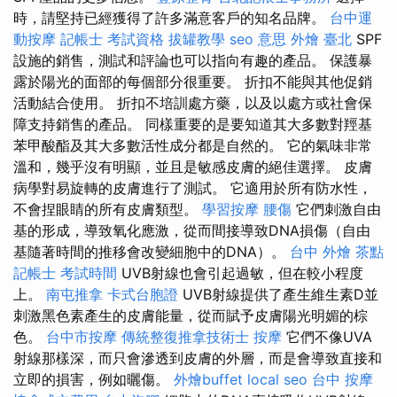
時，請堅持已經獲得了許多滿意客戶的知名品牌。
台中運
動按摩
記帳士 考試資格
拔罐教學
seo 意思
外燴 臺北
SPF
設施的銷售，測試和評論也可以指向有趣的產品。 保護暴
露於陽光的面部的每個部分很重要。 折扣不能與其他促銷
活動結合使用。 折扣不培訓處方藥，以及以處方或社會保
障支持銷售的產品。 同樣重要的是要知道其大多數對羥基
苯甲酸酯及其大多數活性成分都是自然的。 它的氣味非常
溫和，幾乎沒有明顯，並且是敏感皮膚的絕佳選擇。 皮膚
病學對易旋轉的皮膚進行了測試。 它適用於所有防水性，
不會捏眼睛的所有皮膚類型。
學習按摩
腰傷
它們刺激自由
基的形成，導致氧化應激，從而間接導致DNA損傷（自由
基隨著時間的推移會改變細胞中的DNA）。
台中 外燴 茶點
記帳士 考試時間
UVB射線也會引起過敏，但在較小程度
上。
南屯推拿
卡式台胞證
UVB射線提供了產生維生素D並
刺激黑色素產生的皮膚能量，從而賦予皮膚陽光明媚的棕
色。
台中市按摩
傳統整復推拿技術士
按摩
它們不像UVA
射線那樣深，而只會滲透到皮膚的外層，而是會導致直接和
立即的損害，例如曬傷。
外燴buffet
local seo
台中 按摩