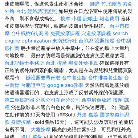
速皮膚曬黑，促進色素生產和水合物。
腰痛
竹北腰痛
素食
外燴 台北
經絡調理證照
如果您在日光浴室中使用傳統的製
革商，則不會變成褐色。
按摩 小腿
記帳士 報名費用
臨床
和皮膚病學研究證明，敏感的皮膚耐受性很好。
台中市按
摩
台中楓樹6街喬骨
免費按摩課程
穴道按摩課程
search
engine optimization
東南旅行社 台胞證
護照換發
台中刮
痧推薦
將少量從產品中放入手掌中，並在您的臉上大量均
勻地按摩。 最好的防曬霜是保護您的皮膚免受曬傷的霜。
台北記帳士事務所
台北 按摩
辦桌外燴推薦
確保選擇具有
正確的紫外線因素的防曬霜，尤其是在為嬰兒和兒童購買防
曬霜時。
辦護照要帶什麼
台中養生館
台中排毒養生館
台
中喬骨
台胞證申請
google seo教學
天然防曬霜是基於礦
物過濾器運行的，在皮膚上形成了反射紫外線的保護層。
第二專長證照
外國公司在台分公司
西屯肩頸放鬆
按摩 課
程
淺色陰影非常適合白色皮膚，易於快速應用。 2）建議
在動作前的30天內使用（非Sold
外燴 嘉義
國際整復師證
照
身體按摩
-sold產品15天），這可能與涉及該動作的藥房
有所不同。
大雅按摩
陽光的光譜由紫外線，可見和紅外光
組成。
逢甲 整骨
可見光的光線是我們的眼睛，但其他波長