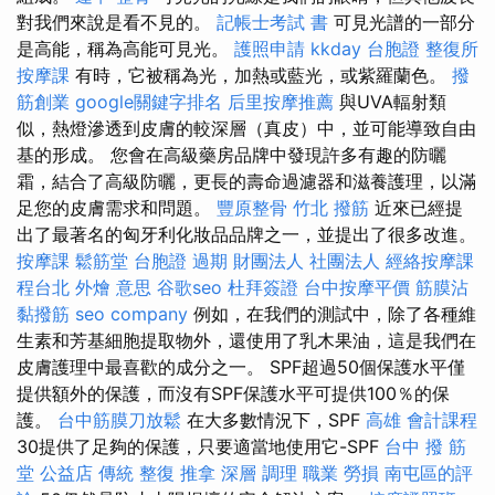
對我們來說是看不見的。
記帳士考試 書
可見光譜的一部分
是高能，稱為高能可見光。
護照申請
kkday 台胞證
整復所
按摩課
有時，它被稱為光，加熱或藍光，或紫羅蘭色。
撥
筋創業
google關鍵字排名
后里按摩推薦
與UVA輻射類
似，熱燈滲透到皮膚的較深層（真皮）中，並可能導致自由
基的形成。 您會在高級藥房品牌中發現許多有趣的防曬
霜，結合了高級防曬，更長的壽命過濾器和滋養護理，以滿
足您的皮膚需求和問題。
豐原整骨
竹北 撥筋
近來已經提
出了最著名的匈牙利化妝品品牌之一，並提出了很多改進。
按摩課
鬆筋堂
台胞證 過期
財團法人 社團法人
經絡按摩課
程台北
外燴 意思
谷歌seo
杜拜簽證
台中按摩平價
筋膜沾
黏撥筋
seo company
例如，在我們的測試中，除了各種維
生素和芳基細胞提取物外，還使用了乳木果油，這是我們在
皮膚護理中最喜歡的成分之一。 SPF超過50個保護水平僅
提供額外的保護，而沒有SPF保護水平可提供100％的保
護。
台中筋膜刀放鬆
在大多數情況下，SPF
高雄 會計課程
30提供了足夠的保護，只要適當地使用它-SPF
台中 撥 筋
堂 公益店 傳統 整復 推拿 深層 調理 職業 勞損 南屯區的評