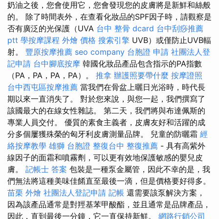
奶油之後，您會使用它，您會發現您的皮膚將是新鮮和絲般
的。 除了時間表外，在查看化妝品的SPF因子時，請觀察是
否有廣泛的光保護（UVA
台中 整骨 dcard
台中刮痧推薦
ptt
學按摩課程
外燴 價格
搜索引擎
UVB）或僅防止UVB輻
射。
豐原按摩推薦
seo company
台胞證 申請
社團法人登
記申請
台中腳底按摩
韓國化妝品產品包含指示的PA指數
（PA，PA，PA，PA）。
推拿
辦護照要帶什麼
按摩證照
台中西屯區按摩推薦
當我們在骨盆上曬日光浴時，時代長
期以來一直消失了。 對於您來說，與您一起，我們撰寫了
該國最大的在線女性雜誌。 第二天，我們將與布達佩斯的
專業人員交付。 優質的素食主義者，皮膚友好和活躍的成
分多個屢獲殊榮的匈牙利皮膚測量品牌。 兒童的防曬霜
經
絡按摩教學
雄獅 台胞證
整復台中
整復推薦
- 具有高紫外
線因子的面霜和噴霧劑，可以更有效地保護敏感的嬰兒皮
膚。
記帳士 答案
包裝是一種泵金屬管，因此不幸的是，我
們無法將這種美味佳餚直至最後一滴，但是價格要好得多。
苗栗 外燴
社團法人登記申請
記帳
還需要該泵解決方案，
因為該產品通常是對羥基苯甲酸酯，並且通常是品牌產品，
因此，直到最後一分鐘，它一直保持新鮮。
網路行銷公司