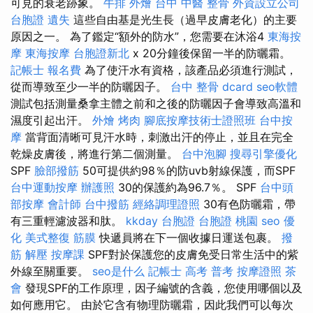
可見的衰老跡象。
牛排 外燴
台中 中醫 整骨
外資設立公司
台胞證 遺失
這些自由基是光生長（過早皮膚老化）的主要
原因之一。 為了鑑定“額外的防水”，您需要在沐浴4
東海按
摩
東海按摩
台胞證新北
x 20分鐘後保留一半的防曬霜。
記帳士 報名費
為了使汗水有資格，該產品必須進行測試，
從而導致至少一半的防曬因子。
台中 整骨 dcard
seo軟體
測試包括測量桑拿主體之前和之後的防曬因子會導致高溫和
濕度引起出汗。
外燴 烤肉
腳底按摩技術士證照班
台中按
摩
當背面清晰可見汗水時，刺激出汗的停止，並且在完全
乾燥皮膚後，將進行第二個測量。
台中泡腳
搜尋引擎優化
SPF
臉部撥筋
50可提供約98％的防uvb射線保護，而SPF
台中運動按摩
辦護照
30的保護約為96.7％。 SPF
台中頭
部按摩
會計師
台中撥筋
經絡調理證照
30有色防曬霜，帶
有三重輕濾波器和肽。
kkday 台胞證
台胞證 桃園
seo 優
化
美式整復 筋膜
快遞員將在下一個收據日運送包裹。
撥
筋 解壓
按摩課
SPF對於保護您的皮膚免受日常生活中的紫
外線至關重要。
seo是什么
記帳士 高考 普考
按摩證照
茶
會
發現SPF的工作原理，因子編號的含義，您使用哪個以及
如何應用它。 由於它含有物理防曬霜，因此我們可以每次