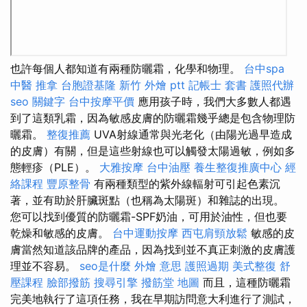
也許每個人都知道有兩種防曬霜，化學和物理。
台中spa
中醫 推拿
台胞證基隆
新竹 外燴 ptt
記帳士 套書
護照代辦
seo 關鍵字
台中按摩平價
應用孩子時，我們大多數人都遇
到了這類乳霜，因為敏感皮膚的防曬霜幾乎總是包含物理防
曬霜。
整復推薦
UVA射線通常與光老化（由陽光過早造成
的皮膚）有關，但是這些射線也可以觸發太陽過敏，例如多
態輕疹（PLE）。
大雅按摩
台中油壓
養生整復推廣中心
經
絡課程
豐原整骨
有兩種類型的紫外線輻射可引起色素沉
著，並有助於肝臟斑點（也稱為太陽斑）和雜誌的出現。
您可以找到優質的防曬霜-SPF奶油，可用於油性，但也要
乾燥和敏感的皮膚。
台中運動按摩
西屯肩頸放鬆
敏感的皮
膚當然知道該品牌的產品，因為找到並不真正刺激的皮膚護
理並不容易。
seo是什麼
外燴 意思
護照過期
美式整復
舒
壓課程
臉部撥筋
搜尋引擎
撥筋堂 地圖
而且，這種防曬霜
完美地執行了這項任務，我在早期訪問意大利進行了測試，