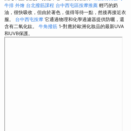
牛排 外燴
台北撥筋課程
台中西屯區按摩推薦
輕巧的奶
油，很快吸收，但由於著色，值得等待一點，然後再接近衣
服。
台中西屯按摩
它通過物理和化學過濾器提供防曬，還
含有二氧化鈦。
牛角撥筋
1-對應於歐洲化妝品的最新UVA
和UVB保護。