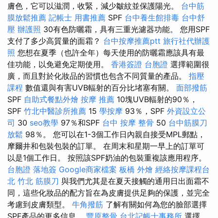
膚色，它可以滋潤，收緊，減少皺紋並保護陽光。
台中筋
膜放鬆推薦
記帳士 用書推薦
SPF
台中養生館排毒
台中舒
壓
辦護照
30有色防曬霜，具有三重光濾器功能。 您用SPF
支付了多少高質量的面霜？
台中按摩推薦ptt
旅行社代辦護
照
您想在夏季（也許全年）每天使用的防曬霜應該具有最
佳功能，以免避免定期使用。
香港簽證 台胞證
選擇範圍很
廣，而且對於化妝品的習慣也包含不同質量的產品。
指壓
課程
數值還與有害UVB輻射的百分比堵塞有關。
面部撥筋
SPF
自助式餐點外燴
按摩 推薦
10塊UVB輻射的90％，
SPF
竹北中醫診所推薦
15
學按摩
93％，SPF
外資設立公
司
30
seo教學
97％和SPF
台中 按摩 整骨
50
台中筋膜刀
放鬆
98％。 您可以在1-3個工作日內親自接受MPL郵點，
摩爾井和包裝包裝的訂單。 在周末和星期一早上的訂單可
以是1個工作日。 按照該SPF奶油的包裝重複該應用程序。
台胞證 落地簽
Google商家檔案
板橋 外燴
經絡按摩課程台
北
竹北 筋膜刀
與我們尤其是在夏天接觸的通用日出面霜不
同，這些化妝品的配方旨在為皮膚提供足夠的保護，並完全
考慮到皮膚類型。
牛角撥筋
了解有關如何為您的臉部選擇
SPF產品的更多信息。
豐原整骨
台北記帳士事務所
選擇