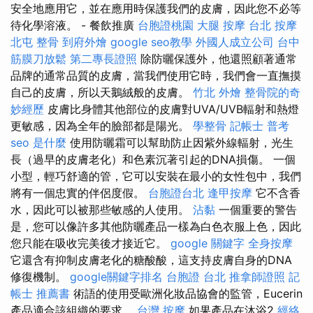
安全地應用它，並在應用時保護我們的皮膚，因此您不必等
待化學溶液。 - 餐飲推廣
台胞證桃園
大腿 按摩
台北 按摩
北屯 整骨
到府外燴
google seo教學
外國人成立公司
台中
筋膜刀放鬆
第二專長證照
除防曬保護外，他還照顧著通常
品牌的通常品質的皮膚，當我們使用它時，我們會一直撫摸
自己的皮膚，所以天鵝絨般的皮膚。
竹北 外燴
整骨院的奇
妙經歷
皮膚比身體其他部位的皮膚對UVA/UVB輻射和熱燈
更敏感，因為全年的臉部都是陽光。
學整骨
記帳士 普考
seo 是什麼
使用防曬霜可以幫助防止因紫外線輻射，光生
長（過早的皮膚老化）和色素沉著引起的DNA損傷。 一個
小型，輕巧舒適的管，它可以安裝在最小的女性包中，我們
將有一個忠實的伴侶度假。
台胞證台北
逢甲按摩
它不含香
水，因此可以被那些敏感的人使用。
沾黏
一個重要的警告
是，您可以像許多其他防曬產品一樣為白色衣服上色，因此
您只能在吸收完美後才接近它。
google 關鍵字
全身按摩
它還含有抑制皮膚老化的糖酸酸，這支持皮膚自身的DNA
修復機制。
google關鍵字排名
台胞證 台北
推拿師證照
記
帳士 推薦書
術語的使用受歐洲化妝品協會的監管，Eucerin
產品適合該組織的要求。
台灣 按摩
如果產品在沐浴2
經絡