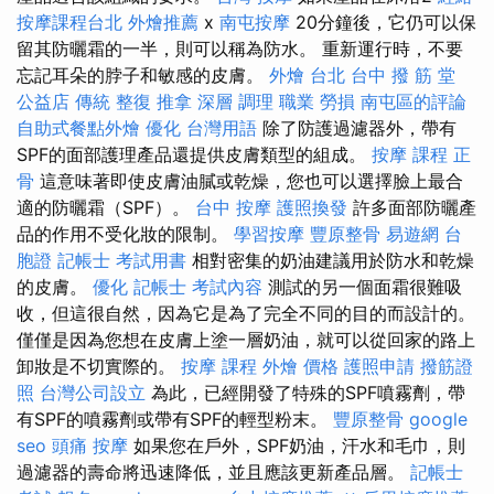
按摩課程台北
外燴推薦
x
南屯按摩
20分鐘後，它仍可以保
留其防曬霜的一半，則可以稱為防水。 重新運行時，不要
忘記耳朵的脖子和敏感的皮膚。
外燴 台北
台中 撥 筋 堂
公益店 傳統 整復 推拿 深層 調理 職業 勞損 南屯區的評論
自助式餐點外燴
優化 台灣用語
除了防護過濾器外，帶有
SPF的面部護理產品還提供皮膚類型的組成。
按摩 課程
正
骨
這意味著即使皮膚油膩或乾燥，您也可以選擇臉上最合
適的防曬霜（SPF）。
台中 按摩
護照換發
許多面部防曬產
品的作用不受化妝的限制。
學習按摩
豐原整骨
易遊網 台
胞證
記帳士 考試用書
相對密集的奶油建議用於防水和乾燥
的皮膚。
優化
記帳士 考試內容
測試的另一個面霜很難吸
收，但這很自然，因為它是為了完全不同的目的而設計的。
僅僅是因為您想在皮膚上塗一層奶油，就可以從回家的路上
卸妝是不切實際的。
按摩 課程
外燴 價格
護照申請
撥筋證
照
台灣公司設立
為此，已經開發了特殊的SPF噴霧劑，帶
有SPF的噴霧劑或帶有SPF的輕型粉末。
豐原整骨
google
seo
頭痛 按摩
如果您在戶外，SPF奶油，汗水和毛巾，則
過濾器的壽命將迅速降低，並且應該更新產品層。
記帳士