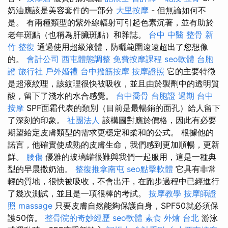
奶油應該是美容套件的一部分
大里按摩
- 但無論如何不
是。 有兩種類型的紫外線輻射可引起色素沉著，並有助於
老年斑點（也稱為肝臟斑點）和雜誌。
台中 中醫 整骨
新
竹 整復
通過使用超級液體，防曬範圍遠遠超出了您想像
的。
會計公司
西屯體態調整
免費按摩課程
seo軟體
台胞
證 旅行社
戶外婚禮
台中撥筋按摩
按摩證照
它的主要特徵
是超液紋理，該紋理很快被吸收，並且由於製劑中的透明質
酸，留下了淺水的水合感覺。
台中喬骨
台胞證 過期
台中
按摩
SPF面霜代表的類別（目前是最暢銷的面孔）給人留下
了深刻的印象。
社團法人
該構圖對應於價格，因此有必要
期望給定皮膚類型的需求更穩定和柔和的公式。 根據他的
諾言，他確實使成熟的皮膚生命，我們感到更加順暢，更新
鮮。
腰傷
優雅的玻璃罐很難與我們一起服用，這是一種典
型的早晨撒奶油。
整復推拿南屯
seo點擊軟體
它具有非常
輕的質地，很快被吸收，不會出汗，在跑步過程中已經進行
了幾次測試，並且是一項很棒的考試。
按摩教學
按摩師證
照
massage
只要皮膚自然能夠保護自身，SPF50就必須保
護50倍。
整骨院的奇妙經歷
seo軟體
素食 外燴 台北
游泳