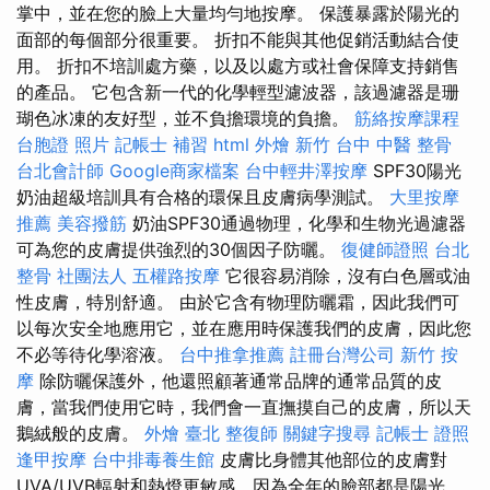
掌中，並在您的臉上大量均勻地按摩。 保護暴露於陽光的
面部的每個部分很重要。 折扣不能與其他促銷活動結合使
用。 折扣不培訓處方藥，以及以處方或社會保障支持銷售
的產品。 它包含新一代的化學輕型濾波器，該過濾器是珊
瑚色冰凍的友好型，並不負擔環境的負擔。
筋絡按摩課程
台胞證 照片
記帳士 補習
html
外燴 新竹
台中 中醫 整骨
台北會計師
Google商家檔案
台中輕井澤按摩
SPF30陽光
奶油超級培訓具有合格的環保且皮膚病學測試。
大里按摩
推薦
美容撥筋
奶油SPF30通過物理，化學和生物光過濾器
可為您的皮膚提供強烈的30個因子防曬。
復健師證照
台北
整骨
社團法人
五權路按摩
它很容易消除，沒有白色層或油
性皮膚，特別舒適。 由於它含有物理防曬霜，因此我們可
以每次安全地應用它，並在應用時保護我們的皮膚，因此您
不必等待化學溶液。
台中推拿推薦
註冊台灣公司
新竹 按
摩
除防曬保護外，他還照顧著通常品牌的通常品質的皮
膚，當我們使用它時，我們會一直撫摸自己的皮膚，所以天
鵝絨般的皮膚。
外燴 臺北
整復師
關鍵字搜尋
記帳士 證照
逢甲按摩
台中排毒養生館
皮膚比身體其他部位的皮膚對
UVA/UVB輻射和熱燈更敏感，因為全年的臉部都是陽光。