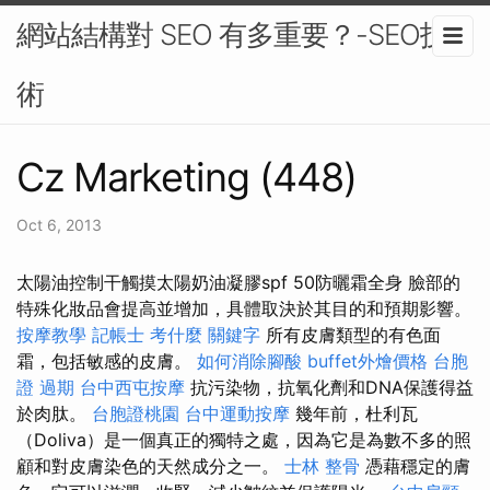
網站結構對 SEO 有多重要？-SEO技
術
Cz Marketing (448)
Oct 6, 2013
太陽油控制干觸摸太陽奶油凝膠spf 50防曬霜全身 臉部的
特殊化妝品會提高並增加，具體取決於其目的和預期影響。
按摩教學
記帳士 考什麼
關鍵字
所有皮膚類型的有色面
霜，包括敏感的皮膚。
如何消除腳酸
buffet外燴價格
台胞
證 過期
台中西屯按摩
抗污染物，抗氧化劑和DNA保護得益
於肉肽。
台胞證桃園
台中運動按摩
幾年前，杜利瓦
（Doliva）是一個真正的獨特之處，因為它是為數不多的照
顧和對皮膚染色的天然成分之一。
士林 整骨
憑藉穩定的膚