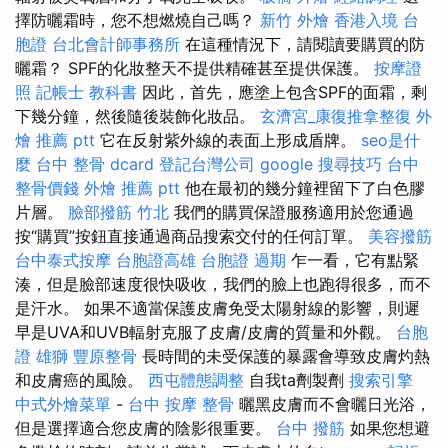
擇防曬霜時，您不想燃燒自己嗎？
新竹 外燴
香港入境 台
胞證
台北會計師事務所
在這種情況下，請閱讀要購買的防
曬霜？ SPF的化妝整天不提供精確甚至提供保護。
按摩證
照
記帳士 教科書
因此，首先，應塗上包含SPF的面霜，剩
下幾分鐘，然後隨後裝飾化妝品。
玄濟宮_康復推拿整復
外
燴 推薦 ptt
它在反射紫外線的表面上形成盾牌。
seo是什
麼
台中 整骨 dcard
登記台灣公司
google 搜尋技巧
台中
整骨價錢
外燴 推薦 ptt
他在最初的幾分鐘裡留下了白色膠
片層。
臉部撥筋 竹北
我們的購買保證服務適用於您通過
按“購買”按鈕直接通過商品搜索交付的任何訂單。
美容撥筋
台中泰式按摩
台胞證高雄
台胞證 過期
乍一看，它有點緊
湊，但是臉部速度很快吸收，我們的臉上也跑得很多，而不
是汗水。 如果不適當保護皮膚免受太陽射線的影響，則遲
早是UVA和UVB輻射克服了皮膚/皮膚的質量和外觀。
台胞
證 雄獅
豐原整骨
長時間的未受保護的暴露會導致皮膚灼熱
和皮膚癌的風險。
西屯體態調整
自我ta劑製劑
搜索引擎
中式外燴菜單
-
台中 按摩 整骨
曬黑皮膚而不會曬日光浴，
但是選擇適合您皮膚的陰影很重要。
台中 撥筋
如果您想避