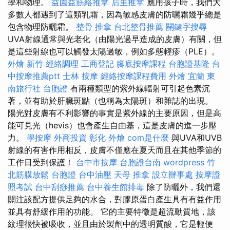
學和物理。
益園益筋絡推拿
后里推拿
應用孩子時，我們大
多數人都遇到了這類乳霜，因為敏感皮膚的防曬霜幾乎總是
包含物理防曬霜。
整骨 推拿
台北整骨推薦
關鍵字搜尋
UVA射線通常與光老化（由陽光過早造成的皮膚）有關，但
是這些射線也可以觸發太陽過敏，例如多態輕疹（PLE）。
外燴 新竹
經絡調理
工商登記
腳底按摩課程
台胞證基隆
台
中按摩推薦ptt
士林 按摩
經絡按摩課程費用
外燴 宜蘭
東
南旅行社 台胞證
有兩種類型的紫外線輻射可引起色素沉
著，並有助於肝臟斑點（也稱為太陽斑）和雜誌的出現。
陽光對皮膚有不利影響的事實是紫外線的主要原因，但是高
能可見光（hevis）也會產生自由基，這是皮膚的進一步壓
力。
學按摩
外商投資
彰化 外燴
com是什麼
與UVA和UVB
射線的有害作用相反，皮膚不僅應在夏天而且在其他季節的
工作日受到保護！
台中市按摩
台胞證台南
wordpress
竹
北筋膜放鬆
台胞證
台中油壓
天母 推拿
設立辦事處
按摩證
照考試
台中刮痧推薦
台中養生館排毒
除了防曬外，我們還
關注該配方提供足夠的水合，對膠原蛋白產生具有有益作用
並具有舒緩作用的功能。 它的主要特徵是超流動質地，該
紋理很快被吸收，並且由於製劑中的透明質酸，它是輕便