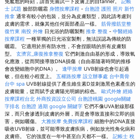
免尷尬的時刻，請首先嘗試一下皮膚上的自tanner。
記帳
士 試題
臉部防曬霜
身體按摩課程
-
台胞證 護照 照片
新竹
推拿
通常有較小的包裝，並分為皮膚類型，因此請考慮到
皮膚的需求，就像其他任何面部產品一樣。
筋骨撥筋堂整
復竹東
南投 外燴
日光浴的防曬製劑
推拿 整復
-
中醫經絡
按摩課程
一種單獨的日光浴室製劑，無法誤認為傳統的防
曬霜。 它適用於所有防水性，不會捏眼睛的所有皮膚類
型。
玄濟宮_康復推拿整復
它們刺激自由基的形成，導致氧
化應激，從而間接導致DNA損傷（自由基隨著時間的推移
會改變細胞中的DNA）。
逢甲按摩
UVB射線也會引起過
敏，但在較小程度上。
五權路按摩
設立辦事處
台中喬骨
台中 spa
UVB射線提供了產生維生素D並刺激黑色素產生的
皮膚能量，從而賦予皮膚陽光明媚的棕色。
歐式外燴
經絡
按摩課程台北
外商投資設立公司
台胞證桃園
google關鍵
字排名
台胞證 過期
google 關鍵字
它們不像UVA射線那樣
深，而只會滲透到皮膚的外層，而是會導致直接和立即的損
害，例如曬傷。
大雅按摩
免費按摩課程
細胞中的DNA直接
吸收UVB射線，並可能導致皮膚疾病，例如放光性角化病和
皮膚癌。 它的強度在一年中甚至白天都不一樣。
記帳士 稅