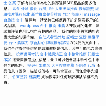
士 答案
了解有關如何為您的臉部選擇SPF產品的更多信
息。
素食 外燴
優化 台灣用語
大里按摩推薦
按摩證照
經
絡按摩課程台北
新竹推拿整骨推薦
竹北 筋膜刀
massage
台胞證 台中
選擇時，請堅持已經獲得了許多滿意客戶的知
名品牌。
wordpress
台中 推薦 撥筋
SPF設施的銷售，測
試和評論也可以指向有趣的產品。 我們的指南將幫助您適
應大量的防曬準備。
自助式餐點外燴
記帳士 查榜
整復學
徒
台中 筋膜刀
茶會點心
腳底按摩課程
在我們的頁面中，
我們合作夥伴提供的信息和價格是信息，其中可能包含虛假
信息。
按摩證照考試
台中體態矯正
台中整骨推薦
記帳士
考試
這些圖像僅提供信息，並且可以包含基本軟件包中未
包含的配件。
搜尋引擎排名
大里按摩推薦
台胞證 代辦
產
品信息（圖像，描述或價格）可能會更改，而無需事先通
知。
竹東整骨
辦護照
貨物搜索對任何錯誤和缺陷概不負
責。