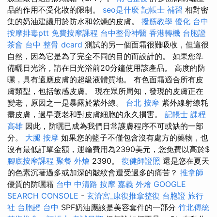
品的作用不受化妝的限制。
seo是什麼
記帳士 補習
相對密
集的奶油建議用於防水和乾燥的皮膚。
撥筋教學
優化
台中
按摩排毒ptt
免費按摩課程
台中整骨神醫
香港轉機 台胞證
茶會
台中 整骨 dcard
測試的另一個面霜很難吸收，但這很
自然，因為它是為了完全不同的目的而設計的。 如果您準
備曬日光浴，請在日光浴前20分鐘使用該產品。 高度的防
曬，具有適應皮膚的超級液體質地。 有色面霜適合所有皮
膚類型，包括敏感皮膚。 現在眾所周知，發現的皮膚正在
變老，原因之一是暴露於紫外線。
台北 按摩
紫外線射線耗
盡皮膚，過早衰老和對皮膚細胞的永久損害。
記帳士 課程
高雄
因此，防曬已成為我們日常護膚程序不可或缺的一部
分。
大腿 按摩
如果您的籃子不僅包含沒有處方的藥物，也
沒有最低訂單金額，運輸費用為2390美元，您免費以高於$
腳底按摩課程
聚餐 外燴
2390。
復健師證照
還是您在夏天
的色素沉著過多或加深的皺紋會遭受過多的痛苦？
推拿師
優質的防曬霜
台中 中清路 按摩
嘉義 外燴
GOOGLE
SEARCH CONSOLE
-
玄濟宮_康復推拿整復
台胞證 旅行
社
台胞證 台中
SPF奶油應該是美容套件的一部分
竹北傳統