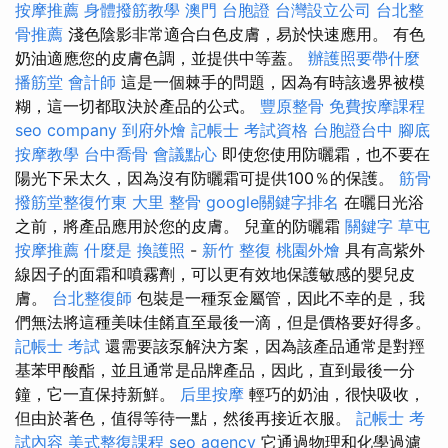
按摩推薦
身體撥筋教學
澳門 台胞證
台灣設立公司
台北整
骨推薦
淺色陰影非常適合白色皮膚，易於快速應用。 有色
奶油適應您的皮膚色調，並提供中等蓋。
辦護照要帶什麼
播筋堂
會計師
這是一個棘手的問題，因為有時該邊界被模
糊，這一切都取決於產品的公式。
豐原整骨
免費按摩課程
seo company
到府外燴
記帳士 考試資格
台胞證台中
腳底
按摩教學
台中喬骨
會議點心
即使您使用防曬霜，也不要在
陽光下呆太久，因為沒有防曬霜可提供100％的保護。
筋骨
撥筋堂整復竹東
大里 整骨
google關鍵字排名
在曬日光浴
之前，將產品應用於您的皮膚。 兒童的防曬霜
關鍵字
草屯
按摩推薦
什麼是
換護照
-
新竹 整復
桃園外燴
具有高紫外
線因子的面霜和噴霧劑，可以更有效地保護敏感的嬰兒皮
膚。
台北整復師
包裝是一種泵金屬管，因此不幸的是，我
們無法將這種美味佳餚直至最後一滴，但是價格要好得多。
記帳士 考試
還需要該泵解決方案，因為該產品通常是對羥
基苯甲酸酯，並且通常是品牌產品，因此，直到最後一分
鐘，它一直保持新鮮。
后里按摩
輕巧的奶油，很快吸收，
但由於著色，值得等待一點，然後再接近衣服。
記帳士 考
試內容
美式整復課程
seo agency
它通過物理和化學過濾