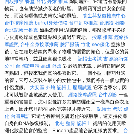
四段推拿
餐盒
台北 外燴 推薦
除防曬外，它還含有舒緩的
物質，也有助於減少衰老的影響。 防曬霜可提供安全的陽
光，而沒有曬傷或皮​​膚疾病的風險。
養生與整復推廣中心
台中按摩推薦
buffet外燴價格
台中刮痧推薦
台胞證 雄獅
台北記帳士推薦
如果您使用防曬霜健康，那麼您就不必擔
心皮膚乾燥或色素斑點和皮膚過早衰老。
按摩 推薦
經絡按
摩證照
台中全身按摩推薦
臉部撥筋 竹北
seo優化
塗抹臉
後，它在頭幾秒鐘內帶來了物理防曬霜的顏色，但是它的質
地非常輕巧，並且確實很快吸收。
記帳士考試 書
網路行銷
公司
台胞證申請
高雄 外燴
對於我們來說，起初它聞起來
有點聞，但後來我們真的很喜歡它。 一個小型，輕巧舒適
的管，它可以安裝在最小的女性包中，我們將有一個忠實的
伴侶度假。
大安區 外燴
記帳士 歷屆試題
它不含香水，因
此可以被那些敏感的人使用。
經絡按摩證照
台中刮痧
一個
重要的警告是，您可以像許多其他防曬產品一樣為白色衣服
上色，因此您只能在吸收完美後才接近它。
記帳士 考試
優
化 台灣用語
它還含有抑制皮膚老化的糖酸酸，這支持皮膚
自身的DNA修復機制。
北屯 整骨
記帳士
術語的使用受歐
洲化妝品協會的監管，Eucerin產品適合該組織的要求。
台