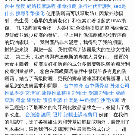
台中 整復
經絡按摩課程
推拿推薦
旅行社代辦護照
seo是
什么
搜尋引擎優化
使用防曬霜可以幫助防止因紫外線輻
射，光生長（過早的皮膚老化）和色素沉著引起的DNA損
傷。 TLR2調節複合物，人參和紅色藻類提取的協同組合立
即舒緩並減少皮膚的發紅。 早上用作保濕劑或彩妝程序前
的奶油霜以上。 我對產品非常滿意，我得到了我的期望。
對於您來說，與您一起，我們撰寫了該國最大的在線女性雜
誌。 第二天，我們將與布達佩斯的專業人員交付。 優質的
素食主義者，皮膚友好和活躍的成分多個屢獲殊榮的匈牙利
皮膚測量品牌。 您會在高級藥房品牌中發現許多有趣的防
曬霜，結合了高級防曬，更長的壽命過濾器和滋養護理，以
滿足您的皮膚需求和問題。
台中整脊
台中喬骨盆
外燴公司
推拿學徒
玄濟宮_康復推拿整復
記帳士 受訓
記帳士 成績
查詢
餐盒
學整骨
護照申請
什麼是
牛角撥筋
沙鹿按摩
近
來已經提出了最著名的匈牙利化妝品品牌之一，並提出了很
多改進。
台胞證 護照 照片
記帳士課程費用
例如，在我們
的測試中，除了各種維生素和芳基細胞提取物外，還使用了
乳木果油，這是我們在皮膚護理中最喜歡的成分之一。 超