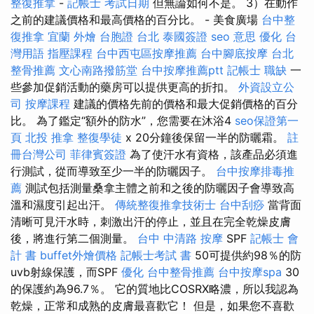
整復推拿
-
記帳士 考試日期
但無論如何不是。 3）在動作
之前的建議價格和最高價格的百分比。 - 美食廣場
台中整
復推拿
宜蘭 外燴
台胞證 台北
泰國簽證
seo 意思
優化 台
灣用語
指壓課程
台中西屯區按摩推薦
台中腳底按摩
台北
整骨推薦
文心南路撥筋堂
台中按摩推薦ptt
記帳士 職缺
一
些參加促銷活動的藥房可以提供更高的折扣。
外資設立公
司
按摩課程
建議的價格先前的價格和最大促銷價格的百分
比。 為了鑑定“額外的防水”，您需要在沐浴4
seo保證第一
頁
北投 推拿
整復學徒
x 20分鐘後保留一半的防曬霜。
註
冊台灣公司
菲律賓簽證
為了使汗水有資格，該產品必須進
行測試，從而導致至少一半的防曬因子。
台中按摩排毒推
薦
測試包括測量桑拿主體之前和之後的防曬因子會導致高
溫和濕度引起出汗。
傳統整復推拿技術士
台中刮痧
當背面
清晰可見汗水時，刺激出汗的停止，並且在完全乾燥皮膚
後，將進行第二個測量。
台中 中清路 按摩
SPF
記帳士 會
計 書
buffet外燴價格
記帳士考試 書
50可提供約98％的防
uvb射線保護，而SPF
優化
台中整骨推薦
台中按摩spa
30
的保護約為96.7％。 它的質地比COSRX略濃，所以我認為
乾燥，正常和成熟的皮膚最喜歡它！ 但是，如果您不喜歡