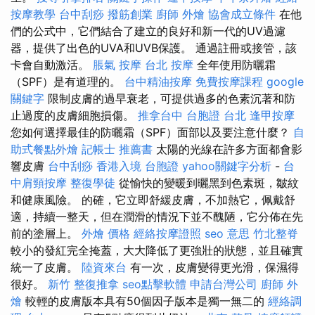
按摩教學
台中刮痧
撥筋創業
廚師 外燴
協會成立條件
在他
們的公式中，它們結合了建立的良好和新一代的UV過濾
器，提供了出色的UVA和UVB保護。 通過註冊或接管，該
卡會自動激活。
脹氣 按摩
台北 按摩
全年使用防曬霜
（SPF）是有道理的。
台中精油按摩
免費按摩課程
google
關鍵字
限制皮膚的過早衰老，可提供過多的色素沉著和防
止過度的皮膚細胞損傷。
推拿台中
台胞證 台北
逢甲按摩
您如何選擇最佳的防曬霜（SPF）面部以及要注意什麼？
自
助式餐點外燴
記帳士 推薦書
太陽的光線在許多方面都會影
響皮膚
台中刮痧
香港入境 台胞證
yahoo關鍵字分析
-
台
中肩頸按摩
整復學徒
從愉快的變暖到曬黑到色素斑，皺紋
和健康風險。 的確，它立即舒緩皮膚，不加熱它，佩戴舒
適，持續一整天，但在潤滑的情況下並不醜陋，它分佈在先
前的塗層上。
外燴 價格
經絡按摩證照
seo 意思
竹北整脊
較小的發紅完全掩蓋，大大降低了更強壯的狀態，並且確實
統一了皮膚。
陸資來台
有一次，皮膚變得更光滑，保濕得
很好。
新竹 整復推拿
seo點擊軟體
申請台灣公司
廚師 外
燴
較輕的皮膚版本具有50個因子版本是獨一無二的
經絡調