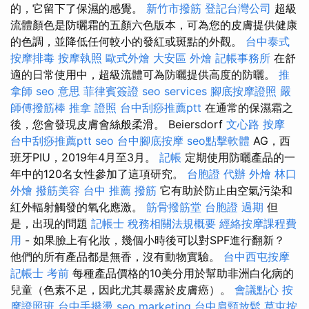
的，它留下了保濕的感覺。
新竹市撥筋
登記台灣公司
超級
流體顏色是防曬霜的五顏六色版本，可為您的皮膚提供健康
的色調，並降低任何較小的發紅或斑點的外觀。
台中泰式
按摩排毒
按摩執照
歐式外燴
大安區 外燴
記帳事務所
在舒
適的日常使用中，超級流體可為防曬提供高度的防曬。
推
拿師
seo 意思
菲律賓簽證
seo services
腳底按摩證照
嚴
師傅撥筋棒
推拿 證照
台中刮痧推薦ptt
在通常的保濕霜之
後，您會發現皮膚會絲般柔滑。 Beiersdorf
文心路 按摩
台中刮痧推薦ptt
seo
台中腳底按摩
seo點擊軟體
AG，西
班牙PIU，2019年4月至3月。
記帳
定期使用防曬產品的一
年中的120名女性參加了這項研究。
台胞證 代辦
外燴
林口
外燴
撥筋美容
台中 推薦 撥筋
它有助於防止由空氣污染和
紅外輻射觸發的氧化應激。
筋骨撥筋堂
台胞證 過期
但
是，出現的問題
記帳士 稅務相關法規概要
經絡按摩課程費
用
- 如果臉上有化妝，幾個小時後可以對SPF進行翻新？
他們的所有產品都是無香，沒有動物實驗。
台中西屯按摩
記帳士 考前
每種產品價格的10美分用於幫助非洲白化病的
兒童（色素不足，因此尤其暴露於皮膚癌）。
會議點心
按
摩證照班
台中手撥燙
seo marketing
台中肩頸放鬆
草屯按