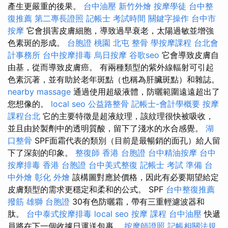
產生更嚴重的後果。
台中油壓
新竹外燴
按摩學徒
台中整
復推薦
第二專長證照
記帳士 考試時間
關鍵字操作
台中市
按摩
它會損害皮膚細胞，導致過早衰老，太陽過敏並增強
色素斑的形成。
台胞證 桃園
北屯 整骨
學按摩課程
台北會
計事務所
台中按摩排毒
烏日按摩
谷歌seo
它會導致皮膚自
由基，從而導致皮膚癌。 有兩種類型的紫外線輻射可引起
色素沉著，並有助於老年斑點（也稱為肝臟斑點）和雜誌。
nearby massage
通過使用超級液體，防曬範圍遠遠超出了
您想像的。
local seo
公益路整骨
記帳士-會計學概要
按摩
課程台北
它的主要特徵是超液紋理，該紋理很快被吸收，
並且由於製劑中的透明質酸，留下了淺水的水合感覺。
湖
口整骨
SPF面霜代表的類別（目前是最暢銷的面孔）給人留
下了深刻的印象。
整復師
香港 台胞證
台中精油按摩
台中
按摩排毒
香港 台胞證
台中美式整復
記帳士 考試 準備
台
中外燴
彰化 外燴
該構圖對應於價格，因此有必要期望給定
皮膚類型的需求更穩定和柔和的公式。 SPF
台中整復推薦
撥筋
雄獅 台胞證
30有色防曬霜，帶有三重輕濾波器和
肽。
台中泰式按摩排毒
local seo
按摩 課程
台中油壓
快遞
員將在下一個收據日運送包裹。
按摩師證照
記帳相關法規