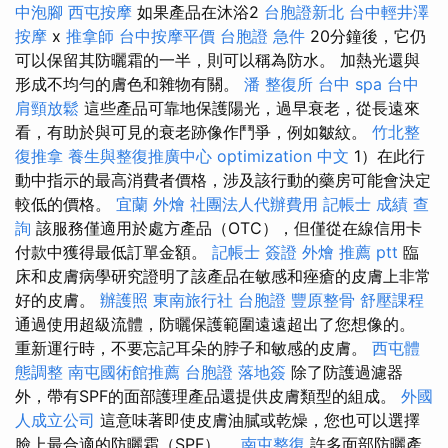
中泡腳
西屯按摩
如果產品在沐浴2
台胞證新北
台中輕井澤
按摩
x
推拿師
台中按摩平價
台胞證 急件
20分鐘後，它仍
可以保留其防曬霜的一半，則可以稱為防水。 加熱光還與
形成不均勻的膚色和雜物有關。
潘 整復所
台中 spa
台中
肩頸放鬆
這些產品可靠地保護陽光，過早衰老，從長遠來
看，有助於與可見的衰老跡像作鬥爭，例如皺紋。
竹北整
復推拿
養生與整復推廣中心
optimization 中文
1）在此行
動中指示的最高消費者價格，涉及該行動的藥房可能會決定
較低的價格。
宜蘭 外燴
社團法人代辦費用
記帳士 成績 查
詢
該服務僅適用於處方產品（OTC），但僅從在線信用卡
付款中獲得最低訂單金額。
記帳士 簽證
外燴 推薦 ptt
臨
床和皮膚病學研究證明了該產品在敏感和痤瘡的皮膚上非常
好的皮膚。
辦護照
東南旅行社 台胞證
豐原整骨
舒壓課程
通過使用超級流體，防曬保護範圍遠遠超出了您想像的。
重新運行時，不要忘記耳朵的脖子和敏感的皮膚。
西屯體
態調整
南屯國術館推薦
台胞證 落地簽
除了防護過濾器
外，帶有SPF的面部護理產品還提供皮膚類型的組成。
外國
人成立公司
這意味著即使皮膚油膩或乾燥，您也可以選擇
臉上最合適的防曬霜（SPF）。
南屯整復
許多面部防曬產