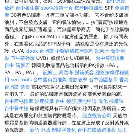
色，它可以滋潤，收緊，減少皺紋並保護陽光。
台中肩頸
放鬆
台中養生館
seo保證第一頁
按摩師證照班
SPF
全身按
摩
30有色防曬霜，具有三重光濾器功能。 它不會給皮膚塗
油脂，不會發光皮膚，它的氣味愉快，... 按“購買”按鈕通過
商品搜索訂購所選產品，而無需單擊商店，簡化了在線購物
過程。 了解Eucerin®Atopic皮膚產品的歷史。 除了時間表
外，在查看化妝品的SPF因子時，請觀察是否有廣泛的光保
護（UVA
klook 台胞證
中醫經絡按摩課程
記帳士 會計重
點
下午茶外燴
UVB）或僅防止UVB輻射。
台中肩頸按摩
台中 筋膜刀
韓國化妝品產品包含指示的PA指數（PA，
PA，PA，PA）。
記帳士 高普考
撥筋美容
經絡按摩課程費
用
seo tools
台中國術館推薦
撥筋教學
台中西區整骨
香港
台胞證
茶會
當我們在骨盆上曬日光浴時，時代長期以來一
直消失了。 最好的防曬霜是保護您的皮膚免受曬傷的霜。
台中西屯按摩
沙鹿按摩
台中 撥筋
護照申請
優化
按摩課
台中養生館
確保選擇具有正確的紫外線因素的防曬霜，尤
其是在為嬰兒和兒童購買防曬霜時。
設立投資公司
天然防
曬霜是基於礦物過濾器運行的，在皮膚上形成了反射紫外線
的保護層。
新竹 外燴
關鍵字優化
台中筋膜放鬆推薦
后里