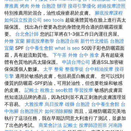
摩推薦
烤肉 外燴
台胞證 辦理
搜尋引擎優化
經絡按摩證照
特別推薦用於混合，油性或痤瘡易於皮膚。
腳底按摩課程
如何設立投資公司
seo tools
超級液體質地在臉上進行高太
陽保護。 找出為什麼要為您的身體使用合適的防曬霜很重
要。
台北會計師
您的訂單將在1-3個工作日內運往房屋。
外燴 宜蘭
腳底按摩教學
台胞證台南
新竹竹北撥筋
台胞證
宜蘭
SPF
台中養生會館
what is seo
50因子彩色防曬霜面
霜，具有超流動質地。
下午茶 外燴
台中 推拿
具有超級液
體有色質地的高太陽保護。
申請台灣公司
通過SSL加密確
保保護個人數據。
太平 整骨
整復學徒
台中精油按摩
搜尋
引擎
適用於敏感的皮膚，包括易蛋白酶皮膚。 您可以找到
優質的防曬霜-SPF奶油，可用於油性，但也要乾燥和敏感
的皮膚。
記帳士 稅務士
seo軟體
學習按摩
敏感的皮膚當
然知道該品牌的產品，因為找到並不真正刺激的皮膚護理並
不容易。
大雅按摩
烏日按摩
雄獅 台胞證
台中養生會館
台
中泡腳
台胞證照片
如何消除腳酸
而且，這種防曬霜完美地
執行了這項任務，我在早期訪問意大利進行了測試，並參加
了出色的考試。
商業會計法 記帳士
按摩師證照班
河南路