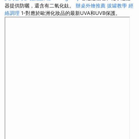
器提供防曬，還含有二氧化鈦。
辦桌外燴推薦
拔罐教學
經
絡調理
1-對應於歐洲化妝品的最新UVA和UVB保護。