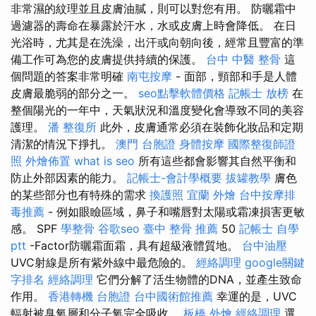
非常濕的紋理並且皮膚油膩，則可以對您有用。 防曬霜中
過濾器的壽命在暴露於汗水，水或皮膚上時會降低。 在日
光浴時，尤其是在洗澡，出汗或向朝向後，經常且豐富的準
備工作可為您的皮膚提供持續的保護。
台中 中醫 整骨
這
個問題的答案非常明確
南屯按摩
- 面部，頸部和手是人體
皮膚最脆弱的部分之一。
seo點擊軟體價格
記帳士 放榜
在
整個陽光的一年中，天氣狀況和溫度變化會導致不同的美容
護理。
潘 整復所
此外，皮膚通常必須在裝飾化妝品和定期
清潔的情況下掙扎。
澳門 台胞證
身體按摩
國際整復師證
照
外燴佈置
what is seo
所有這些都會影響其自然平衡和
防止外部因素的能力。
記帳士-會計學概要
拔罐教學
膚色
的某些部分也有特殊的需求
換護照
宜蘭 外燴
台中按摩排
毒推薦
- 例如眼瞼區域，鼻子和嘴唇對太陽或霜凍損害更敏
感。 SPF
學整骨
谷歌seo
臺中 整骨 推薦
50
記帳士 自學
ptt
-Factor防曬霜面霜，具有超級液體質地。
台中油壓
UVC射線是所有紫外線中最危險的。
經絡調理
google關鍵
字排名
經絡調理
它們分解了活生物體的DNA，並產生致命
作用。
香港轉機 台胞證
台中國術館推薦
幸運的是，UVC
輻射被臭氧層和分子氧完全吸收。
板橋 外燴
經絡調理
選