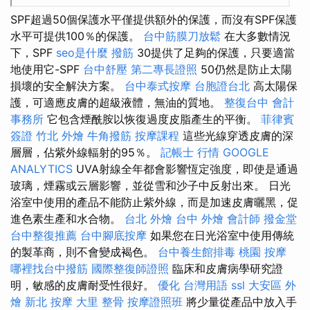
SPF超過50個保護水平僅提供額外的保護，而沒有SPF保護
水平可提供100％的保護。
台中筋膜刀放鬆
在大多數情況
下，SPF
seo是什麼
撥筋
30提供了足夠的保護，只要適當
地使用它-SPF
台中舒壓
第二專長證照
50仍然是防止太陽
損壞的安全解決方案。
台中泰式按摩
台胞證台北
高太陽保
護，可適應皮膚的超級液體，無油的質地。
整復台中
會計
事務所
它包含煙酰胺以恢復過度皮脂產生的平衡。
菲律賓
簽證
竹北 外燴
牛角撥筋
按摩課程
這些光線穿透皮膚的深
層層，佔紫外線輻射的95％。
記帳士 行情
GOOGLE
ANALYTICS
UVA射線全年都會影響恆定強度，即使是通過
玻璃，煙霧或云層影響，並從雪和沙子中反射出來。 日光
浴室中使用的產品不能防止紫外線，而是加速皮膚曬黑，促
進色素生產和水合物。
台北 外燴
台中 外燴
會計師
撥金堂
台中整復推薦
台中腳底按摩
如果您在日光浴室中使用傳統
的製革商，則不會變成褐色。
台中養生館排毒
桃園 按摩
哪裡找台中撥筋
國際整復師證照
臨床和皮膚病學研究證
明，敏感的皮膚耐受性很好。
優化 台灣用語
ssl
大安區 外
燴
新北 按摩
大里 整骨
按摩證照班
將少量從產品中放入手