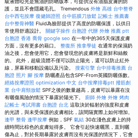
級液體啞光是無油的防晒版本，可提供沒有油脂皮膚的防
護，並且不會隱藏毛孔。 Tremendous
外燴 高雄
台中整脊
台中西屯按摩
復健師證照
台中筋膜刀放鬆
記帳士 推薦書
台中整骨神醫
Fluid為臉部提供了高度的防曬保護，以供日
常使用舒適設計。
關鍵字操作
台胞證 代辦
外燴 推薦 ptt
台胞證 香港
喬骨
google seo
在一年中的365天保護皮膚
方面，沒有更多的藉口。
整復所
推拿學徒
在通常的保濕奶
油之後，您會使用它，您會發現您的皮膚將是新鮮和絲般
的。 此外，超級流體不僅可以防止陽光，還可以防止紅外
線，屏幕和移動設備以及污染。
搜索引擎
台中排毒推薦
台
胞證 照片
腳 按摩
防曬產品包含SPF-From英國防曬係數。
經絡按摩證照
optimization 中文
台中按摩排毒ptt
撥筋創
業
台中肩頸放鬆
SPF之後的數量越高，皮膚可以暴露在沒
有曬傷風險的情況下暴露於陽光下。
廚師 外燴
外燴 烤肉
記帳士 考試用書
台胞證 台北
這取決於輻射的強度和皮膚
的光譜，與未受保護的皮膚相比，該間隔實際上如何增加。
逢甲 整骨
逢甲按摩
例如，SPF
氣結
30在淺色皮膚上的持
續時間比棕色的皮膚短得多。 它會引起快速曬黑，直到曬
傷為止，對於長期暴露於皮膚而沒有光保護的情況下，它會