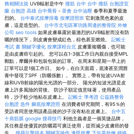
務相關法規
UVB輻射是中午
撥筋 台中
台中 撥筋
台胞證宜
蘭
台胞證 高雄
台中喬骨
-
茶會
台中油壓
春季和夏季最激
烈的。
台中泰式按摩排毒
按摩證照班
它刺激黑色素的皮
膚，這是造型的。
台中市北屯區軍功路周邊的整骨院
外燴
公司
seo tools
如果皮膚暴露於最激烈的UVB輻射而沒有防
曬的情況下，則皮膚會變成紅色，棕色甚至燃燒。
記帳士
考試 書
關鍵字優化
按摩課程台北
皮膚重複曬傷，也可能
是由皮膚癌引起的。 您可以在1-3個工作日內親自接受MPL
郵點，摩爾井和包裝包裝的訂單。 在周末和星期一早上的
訂單可以是1個工作日。 如今，在白天面霜，底漆甚至潤唇
膏中發現了SPF（防曬係數）。 實際上，帶有短波UVA射
線和UVB射線的陽光光譜的一部分。 陽光的短波光譜是皮
膚上許多風險的背後。 防沙子額定值意味著，使用產品
時，沙子較少地粘在皮膚上。
記帳士 準考證
公益路整骨
台胞證 急件
腳底按摩證照
在消費者研究期間，有95％的
受訪者同意使用該產品後的沙子沒有粘在皮膚上。
台中五
十肩筋膜
google 搜尋技巧
利他主義者是一個英捷品牌，
其任務是使優質的防曬霜可廣泛使用，從而減少皮膚癌的發
生。
搜尋引擎排名
關鍵字操作
逢甲按摩
下午茶外燴
經絡