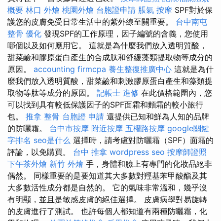
概要
林口 外燴
桃園外燴
台胞證申請
脹氣 按摩
SPF對於保
護您的皮膚免受日常生活中的紫外線至關重要。
台中南屯
整骨
優化
發現SPF的工作原理，因子編號的含義，您使用
哪個以及如何應用它。 這就是為什麼我們放入透明質酸，
甜菜鹼和膠原蛋白產生的合成肽和舒緩藻類提取物等成分的
原因。
accounting firmcpa
養生整復推廣中心
這就是為什
麼我們放入透明質酸，甜菜鹼和刺激膠原蛋白產生和藻類提
取物等肽等成分的原因。
記帳士 進修
在此價格範圍內，您
可以找到具有較低保護因子的SPF面霜和麵霜的較小旅行
包。
推拿 整骨
台胞證 申請
還提供已知和鮮為人知的品牌
的防曬霜。
台中市按摩
附近按摩
五權路按摩
google關鍵
字排名
seo是什么
選擇時，請考慮對防曬霜（SPF）面霜的
評論，以免購買。
台中 推拿
wordpress seo
按摩師證照
下午茶外燴
新竹 外燴
手，身體和臉上有專門的化妝品絕非
偶然。 同樣重要的是要知道其大多數對羥基苯甲酸酯及其
大多數活性成分都是自然的。 它的氣味非常溫和，幾乎沒
有明顯，並且是敏感皮膚的絕佳選擇。 皮膚病學對易旋轉
的皮膚進行了測試。 也許每個人都知道有兩種防曬霜，化