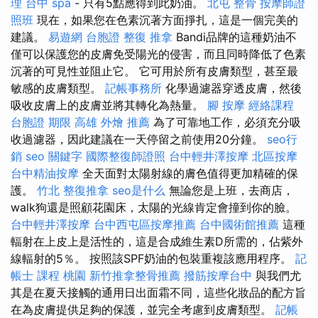
理
台中 spa
- 只有5點應得到此奶油。
北屯 整骨
按摩師證
照班
現在，如果您在色素沉著方面掙扎，這是一個完美的
建議。
易遊網 台胞證
整復 推拿
Bandi品牌的這種奶油不
僅可以保護您的皮膚免受陽光的侵害，而且同時降低了色素
沉著的可見性並阻止它。 它可用於所有皮膚類型，甚至最
敏感的皮膚類型。
記帳事務所
化學過濾器穿透皮膚，然後
吸收皮膚上的皮膚並將其轉化為熱量。
腳 按摩
經絡課程
台胞證 期限
高雄 外燴 推薦
為了可靠地工作，必須充分吸
收過濾器，因此建議在一天停留之前使用20分鐘。
seo行
銷
seo 關鍵字
國際整復師證照
台中輕井澤按摩
北區按摩
台中精油按摩
全天面對太陽射線的膚色值得更加精確的保
護。
竹北 整復推拿
seo是什么
無論您是上班，去商店，
walk狗還是照顧花園床，太陽的光線肯定會撞到你的臉。
台中輕井澤按摩
台中西屯區按摩推薦
台中國術館推薦
這種
輻射在上皮上是活性的，這是合成維生素D所需的，佔紫外
線輻射的5％。 按照該SPF奶油的包裝重複該應用程序。
記
帳士 課程 桃園
新竹推拿整骨推薦
撥筋按摩台中
與我們尤
其是在夏天接觸的通用日出面霜不同，這些化妝品的配方旨
在為皮膚提供足夠的保護，並完全考慮到皮膚類型。
記帳