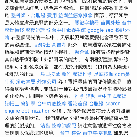
如果皮膚暴露於最激烈的UVB輻射而沒有防曬的情況下，則
皮膚會變成紅色，棕色甚至燃燒。 這個問題的答案非常明
確
整骨師
-
台胞證 費用
益園益筋絡推拿
面部，頸部和手
是人體皮膚最脆弱的部分之一。
關鍵字搜尋
苗栗外燴
台中
整骨價錢
整復師證照
台中排毒養生館
google seo
餐點外
燴
在整個陽光的一年中，天氣狀況和溫度變化會導致不同
的美容護理。
記帳士 高普考
此外，皮膚通常必須在裝飾化
妝品和定期清潔的情況下掙扎。
撥金堂
所有這些都會影響
其自然平衡和防止外部因素的能力。 有兩種類型的紫外線
輻射可引起色素沉著，並有助於肝臟斑點（也稱為太陽斑）
和雜誌的出現。
烏日按摩
新竹 整復推拿
足底按摩
com是
什麼
撥筋禁忌
外燴公司
為了選擇最佳的面部保護產品，值
得徹底檢查供應，並找到一種對我們皮膚狀況產生積極影響
的化妝品，同時留下棕色的臉。
推拿 證照
台中美式整復
記帳士 會計學
台中腳底按摩
香港簽證 台胞證
search
engine optimization
然後，您將確保您會盡最大努力照顧
皮膚的適當狀況。 我們產品的外部包裝是由可持續森林管
理的紙製成的。
沾黏
按摩師證照
請注意當地選擇性廢物收
集規則以保護您的環境。
台中 整骨
台中整復推拿
如果您