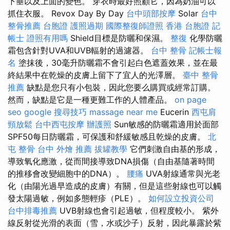
下垂以及上面的變色。 穿衣時最好照顧它，因為奶油可以
抓住衣服。 Revox Day By Day
台中頭部按摩
Solar
台中
整骨推薦
台胞證
護照過期
國際整復師證照
香港 台胞證
記
帳士 證照有用嗎
Shield目標是防曬和保濕。
整復
化學防曬
霜包含針對UVA和UVB輻射的過濾器。
台中 整骨
記帳士報
名
塗抹後，30毫升防曬霜不會引起白色遮蓋效果，並在最
終結果中在乾燥的皮膚上留下了宜人的光澤層。
臺中 整骨
推薦
缺點是您只有小包裝，因此您要么購買或經常訂購。
然而，缺點是它是一種更難工作的人體產品。
on page
seo
google 搜尋技巧
massage near me
Eucerin
西屯肩
頸放鬆
台中西屯按摩
辦護照
Sun敏感的防曬霜適用於面部
SPF50每日防曬霜，可保護和舒緩敏感且乾燥的皮膚。
北
屯 整骨
台中 外燴 推薦
拔罐教學
它們刺激自由基的形成，
導致氧化應激，從而間接導致DNA損傷（自由基隨著時間
的推移會改變細胞中的DNA）。
腰痛
UVA射線通常與光老
化（由陽光過早造成的皮膚）有關，但是這些射線也可以觸
發太陽過敏，例如多態輕疹（PLE）。
如何設立投資公司
台中排毒推薦
UVB射線也會引起過敏，但程度較小。 紫外
線反射從光滑的表面（雪，水或沙子）反射，因此暴露於紫