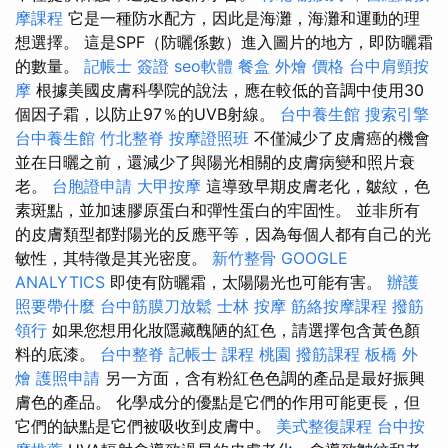
摩課程
它是一種防水配方，因此是海灘，海灘和運動的理
想選擇。 這是SPF（防曬係數）進入圖片的地方，即防曬霜
的數量。
記帳士 簽證
seo軟體
餐盒
外燴 價格
台中肩頸按
摩
根據美國皮膚科學院的說法，應在較低的音調中使用30
個因子霜，以防止97％的UVB射線。
台中養生館
搜索引擎
台中養生館
竹北整脊
按摩證照班
不僅減少了皮膚癌的機會
並在日曬之前，還減少了與陽光相關的皮膚病變和照片衰
老。
台胞證申請
大甲按摩
這導致早期皮膚老化，皺紋，色
素斑點，並加速膠原蛋白和彈性蛋白的牢固性。 並非所有
的皮膚類型都對陽光的反應平等，因為每個人都有自己的光
敏性​​，其特徵是其光密度。
新竹整骨
GOOGLE
ANALYTICS
即使有防曬霜，太陽陽光也可能有害。
辦護
照要帶什麼
台中筋膜刀放鬆
士林 按摩
筋絡按摩課程
撥筋
領行
如果您想用化妝隱藏醜陋的紅色，請選擇包含黃色顏
料的底漆。
台中整脊
記帳士 課程 桃園
撥筋課程
板橋 外
燴
護照申請
另一方面，含有粉紅色色調的產品是最好振興
膚色的產品。 化學成分的優點是它們的作用可能更長，但
它們的缺點是它們被吸收到皮膚中。
美式整復課程
台中按