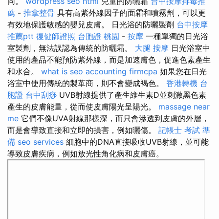
同。
wordpress seo
html
兒童的防曬霜
台中按摩排毒推
薦
-
推拿整骨
具有高紫外線因子的面霜和噴霧劑，可以更
有效地保護敏感的嬰兒皮膚。 日光浴的防曬製劑
台中按摩
推薦ptt
復健師證照
台胞證 桃園
-
按摩
一種單獨的日光浴
室製劑，無法誤認為傳統的防曬霜。
大腿 按摩
日光浴室中
使用的產品不能預防紫外線，而是加速膚色，促進色素產生
和水合。
what is seo
accounting firmcpa
如果您在日光
浴室中使用傳統的製革商，則不會變成褐色。
香港轉機 台
胞證
台中刮痧
UVB射線提供了產生維生素D並刺激黑色素
產生的皮膚能量，從而使皮膚陽光呈陽光。
massage near
me
它們不像UVA射線那樣深，而只會滲透到皮膚的外層，
而是會導致直接和立即的損害，例如曬傷。
記帳士 考試 準
備
seo services
細胞中的DNA直接吸收UVB射線，並可能
導致皮膚疾病，例如放光性角化病和皮膚癌。