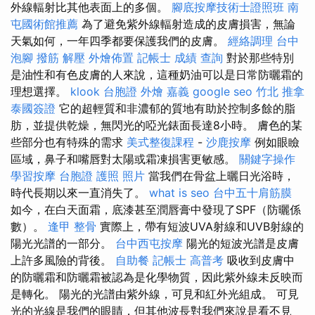
外線輻射比其他表面上的多個。
腳底按摩技術士證照班
南
屯國術館推薦
為了避免紫外線輻射造成的皮膚損害，無論
天氣如何，一年四季都要保護我們的皮膚。
經絡調理
台中
泡腳
撥筋 解壓
外燴佈置
記帳士 成績 查詢
對於那些特別
是油性和有色皮膚的人來說，這種奶油可以是日常防曬霜的
理想選擇。
klook 台胞證
外燴 嘉義
google seo
竹北 推拿
泰國簽證
它的超輕質和非濃郁的質地有助於控制多餘的脂
肪，並提供乾燥，無閃光的啞光錶面長達8小時。 膚色的某
些部分也有特殊的需求
美式整復課程
-
沙鹿按摩
例如眼瞼
區域，鼻子和嘴唇對太陽或霜凍損害更敏感。
關鍵字操作
學習按摩
台胞證 護照 照片
當我們在骨盆上曬日光浴時，
時代長期以來一直消失了。
what is seo
台中五十肩筋膜
如今，在白天面霜，底漆甚至潤唇膏中發現了SPF（防曬係
數）。
逢甲 整骨
實際上，帶有短波UVA射線和UVB射線的
陽光光譜的一部分。
台中西屯按摩
陽光的短波光譜是皮膚
上許多風險的背後。
自助餐
記帳士 高普考
吸收到皮膚中
的防曬霜和防曬霜被認為是化學物質，因此紫外線未反映而
是轉化。 陽光的光譜由紫外線，可見和紅外光組成。 可見
光的光線是我們的眼睛，但其他波長對我們來說是看不見