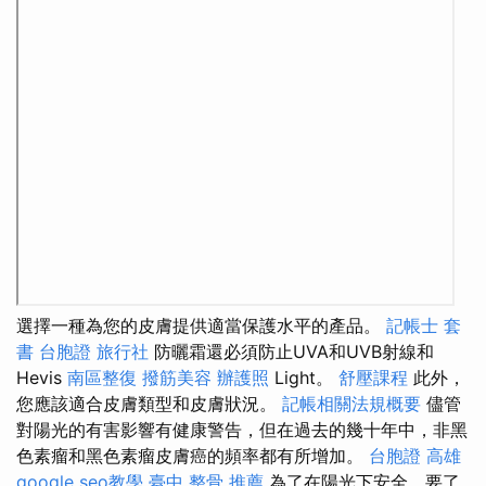
選擇一種為您的皮膚提供適當保護水平的產品。
記帳士 套
書
台胞證 旅行社
防曬霜還必須防止UVA和UVB射線和
Hevis
南區整復
撥筋美容
辦護照
Light。
舒壓課程
此外，
您應該適合皮膚類型和皮膚狀況。
記帳相關法規概要
儘管
對陽光的有害影響有健康警告，但在過去的幾十年中，非黑
色素瘤和黑色素瘤皮膚癌的頻率都有所增加。
台胞證 高雄
google seo教學
臺中 整骨 推薦
為了在陽光下安全，要了