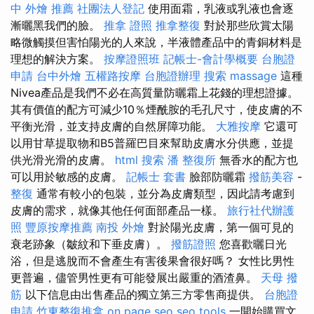
中 外燴 推薦
社團法人登記
使用面霜，乳液或乳液也會逐
漸曬黑我們的臉。
推拿 證照
推拿整復
對於那些欣賞太陽
略微觸摸但害怕陽光的人來說，半液體產品中的青銅材料是
理想的解決方案。
按摩證照班
記帳士-會計學概要
台胞證
申請
台中外燴
五權路按摩
台胞證辦理
搜索
massage
這種
Nivea產品是我們不必在高質量防曬霜上花錢的理想證據。
其有價值的配方可減少10％煙酰胺的毛孔尺寸，使皮膚的不
平衡光滑，並支持皮膚的自然屏障功能。
大雅按摩
它還可
以用甘草提取物和B5普羅巴目來幫助皮膚水分供應，並提
供光滑光滑的皮膚。
html
搜索
潘 整復所
無香水的配方也
可以用於敏感的皮膚。
記帳士 套書
臉部防曬霜
撥筋美容
-
整復
通常有較小的包裝，並分為皮膚類型，因此請考慮到
皮膚的需求，就像其他任何面部產品一樣。
旅行社代辦護
照
豐原按摩推薦
南投 外燴
對於陽光皮膚，第一個可見的
衰老跡象（皺紋和下垂皮膚）。
撥筋證照
您喜歡曬日光
浴，但是逃脫而不會產生有害後果會很好嗎？ 女性比男性
更普遍，儘管男性更有可能發展出嚴重的酒渣鼻。
天母 撥
筋
以下信息由出售產品的獨立第三方零售商提供。
台胞證
申請
竹東整復推拿
on page seo
seo tools
一開始購買文