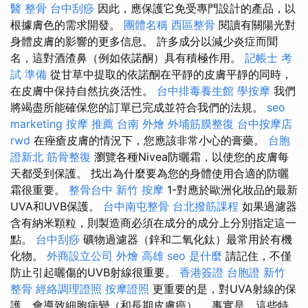
醫 整骨
台中刮痧
因此，應保護它免受專門設計的產品，以
根據膚色的需求開發。
團體名稱
西區整骨
閱讀有關陽光對
身體皮膚的影響的更多信息。 許多成分以減少炎症而聞
名，這對酒渣鼻（例如依諾酮）具有積極作用。
記帳士 考
試 準備
從甘草中提取的依諾酮在平靜的皮膚平靜的同時，
在皮膚中保持自然抗炎活性。
台中排毒養生館
學按摩
我們
將竭盡所能確保您的訂單已完成並符合我們的法規。
seo
marketing
按摩 推薦
台南 外燴
外埔筋膜整復
台中按摩店
rwd
在痤瘡皮膚的情況下，您應該非常小心的膏藥。
台胞
證新北
筋骨整復
瀏覽各種Nivea防曬霜，以使您的皮膚每
天都受到保護。 找出為什麼要為您的身體使用合適的防曬
霜很重要。
整骨台中
新竹 按摩
1-對應於歐洲化妝品的最新
UVA和UVB保護。
台中南屯整骨
台北撥筋課程
如果過濾器
含有納米顆粒，則製造商必須在成分的成分上分別指定這一
點。
台中刮痧
礦物過濾器（鋅和二氧化鈦）最常用於有機
化物。
外商設立公司
外燴 高雄
seo 是什麼
請記住，不僅
防止引起曬傷的UVB射線很重要。
香港簽證 台胞證
新竹
整骨
經絡調理證照
按摩證照
更重要的是，對UVA射線的保
護，會導致細胞病變（和長期皮膚癌）。 事實是，這些特