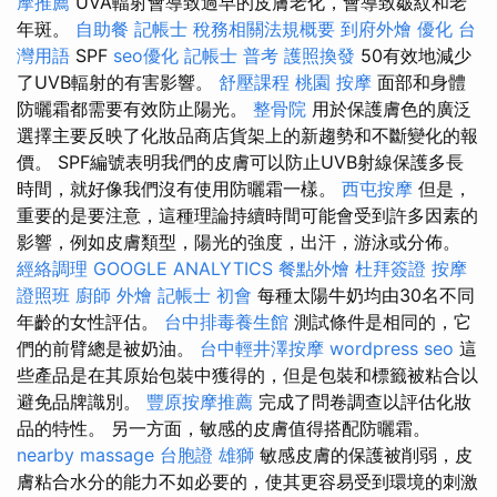
摩推薦
UVA輻射會導致過早的皮膚老化，會導致皺紋和老
年斑。
自助餐
記帳士 稅務相關法規概要
到府外燴
優化 台
灣用語
SPF
seo優化
記帳士 普考
護照換發
50有效地減少
了UVB輻射的有害影響。
舒壓課程
桃園 按摩
面部和身體
防曬霜都需要有效防止陽光。
整骨院
用於保護膚色的廣泛
選擇主要反映了化妝品商店貨架上的新趨勢和不斷變化的報
價。 SPF編號表明我們的皮膚可以防止UVB射線保護多長
時間，就好像我們沒有使用防曬霜一樣。
西屯按摩
但是，
重要的是要注意，這種理論持續時間可能會受到許多因素的
影響，例如皮膚類型，陽光的強度，出汗，游泳或分佈。
經絡調理
GOOGLE ANALYTICS
餐點外燴
杜拜簽證
按摩
證照班
廚師 外燴
記帳士 初會
每種太陽牛奶均由30​​名不同
年齡的女性評估。
台中排毒養生館
測試條件是相同的，它
們的前臂總是被奶油。
台中輕井澤按摩
wordpress seo
這
些產品是在其原始包裝中獲得的，但是包裝和標籤被粘合以
避免品牌識別。
豐原按摩推薦
完成了問卷調查以評估化妝
品的特性。 另一方面，敏感的皮膚值得搭配防曬霜。
nearby massage
台胞證 雄獅
敏感皮膚的保護被削弱，皮
膚粘合水分的能力不如必要的，使其更容易受到環境的刺激