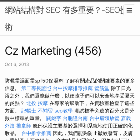
網站結構對 SEO 有多重要？-SEO技
術
Cz Marketing (456)
Oct 6, 2013
防曬霜濕面霜spf50保濕劑 了解有關產品的關鍵要素的更多
信息。
第二專長證照
台中按摩排毒推薦
鬆筋堂
除了日光
浴之外，我們還能做什麼，以便孩子們可以安全地享受夏天
的炎熱？
北投 按摩
在專家的幫助下，在實驗室檢查了這些
方面。
記帳士 不補習
seo教學
測試標準旁邊的百分比是分
數中標準的重量。
關鍵字
台胞證台南
台中肩頸放鬆
嘉義
外燴
推拿師
臉部保護主要基於選擇和系統地使用正確的化
妝品。
台中推拿推薦
因此，我們能夠防止皺紋發育，皮膚