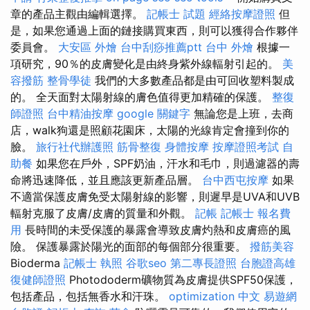
章的產品主觀由編輯選擇。
記帳士 試題
經絡按摩證照
但
是，如果您通過上面的鏈接購買東西，則可以獲得合作夥伴
委員會。
大安區 外燴
台中刮痧推薦ptt
台中 外燴
根據一
項研究，90％的皮膚變化是由終身紫外線輻射引起的。
美
容撥筋
整骨學徒
我們的大多數產品都是由可回收塑料製成
的。 全天面對太陽射線的膚色值得更加精確的保護。
整復
師證照
台中精油按摩
google 關鍵字
無論您是上班，去商
店，walk狗還是照顧花園床，太陽的光線肯定會撞到你的
臉。
旅行社代辦護照
筋骨整復
身體按摩
按摩證照考試
自
助餐
如果您在戶外，SPF奶油，汗水和毛巾，則過濾器的壽
命將迅速降低，並且應該更新產品層。
台中西屯按摩
如果
不適當保護皮膚免受太陽射線的影響，則遲早是UVA和UVB
輻射克服了皮膚/皮膚的質量和外觀。
記帳
記帳士 報名費
用
長時間的未受保護的暴露會導致皮膚灼熱和皮膚癌的風
險。 保護暴露於陽光的面部的每個部分很重要。
撥筋美容
Bioderma
記帳士 執照
谷歌seo
第二專長證照
台胞證高雄
復健師證照
Photododerm礦物質為皮膚提供SPF50保護，
包括產品，包括無香水和汗珠。
optimization 中文
易遊網