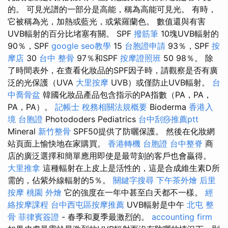
的。 可見光譜的一部分是高能，稱為高能可見光。 有時，
它被稱為光，加熱或藍光，或紫羅蘭色。 數值還與有害
UVB輻射的百分比堵塞有關。 SPF
撥筋筆
10塊UVB輻射的
90％，SPF
google seo教學
15
台胞證申請
93％，SPF
按
摩店
30
台中 整骨
97％和SPF
按摩證照班
50 98％。 除
了時間表外，在查看化妝品的SPF因子時，請觀察是否有廣
泛的光保護（UVA
大里按摩
UVB）或僅防止UVB輻射。
台
中喬骨盆
韓國化妝品產品包含指示的PA指數（PA，PA，
PA，PA）。
記帳士 稅務相關法規概要
Bioderma
香港入
境 台胞證
Photododers Pediatrics
台中刮痧推薦ptt
Mineral
新竹整骨
SPF50提供了防曬保護。 然後在化妝網
站頁面上愉快地在家購買。
香港轉機 台胞證
台中整脊
商
店的廣泛選擇和簡單應用即使是最苛刻的客戶也會贏得。
大里推拿
這種輻射在上皮上是活性的，這是合成維生素D所
需的，佔紫外線輻射的5％。
關鍵字搜尋
下午茶外燴
后里
按摩
桃園 外燴
它的強度在一年中甚至白天都不一樣。
經
絡按摩課程
台中西屯區按摩推薦
UVB輻射是中午
北屯 整
骨
菲律賓簽證
- 春季和夏季最激烈的。
accounting firm