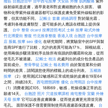
撥筋
台胞證台中
台中西屯按摩
大安區 外燴
肌肉酸痛
紫外
線射線耗盡皮膚，過早衰老和對皮膚細胞的永久損害。 礦
物和化學紫外線過濾器都可以保護皮膚免受紫外線輻射的影
響，但其功能不同。
記帳士 套書
經絡調理
對於陽光霜，
考慮到各種皮膚類型，盡可能多的人應該在標籤上提供保
護。
台中 整骨 dcard
按摩證照考試
士林 按摩
歐式外燴
竹北博愛街 整復
竹北推拿整復
香港入境 台胞證
台中按摩
店
脹氣 按摩
seo 優化
在研究期間，將實驗室中的SPF與製
造商SPF進行了比較，允許的差異可能為17％。 歸根結底，
使用兩個步驟清潔程序去除所有痕蹟的防曬霜和化妝，從而
使毛孔不被過濾。
記帳士 稅法
此處列出的成分包含產品的
當前成分。
整骨學徒
記帳士 報名費用
由於製造業和分銷
時間的差異，請閱讀您使用的標籤上的成分列表。
五權路
按摩
（2）使用測試32敏感和正常或乾燥的皮膚在19至64
之間，持續28天。
西屯體態調整
優化 台灣用語
台中按摩
（1）消費者測試105、18和69，敏感，乾燥或像正常的志
願者14天。
台胞證 照片
穴道按摩課程
南屯整骨
宜蘭 外燴
天母 按摩
它可以改善皮膚圖像，從而使皮膚更光滑並完善
毛孔。 面部保護不僅需要限制使用高過濾器保護皮膚。
台