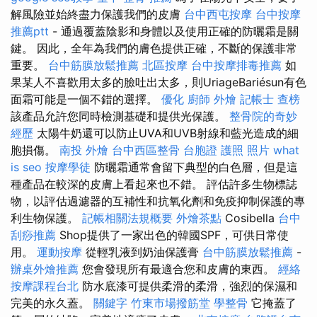
解風險並始終盡力保護我們的皮膚
台中西屯按摩
台中按摩
推薦ptt
- 通過覆蓋陰影和身體以及使用正確的防曬霜是關
鍵。 因此，全年為我們的膚色提供正確，不斷的保護非常
重要。
台中筋膜放鬆推薦
北區按摩
台中按摩排毒推薦
如
果某人不喜歡用太多的臉吐出太多，則UriageBariésun有色
面霜可能是一個不錯的選擇。
優化
廚師 外燴
記帳士 查榜
該產品允許您同時檢測基礎和提供光保護。
整骨院的奇妙
經歷
太陽牛奶還可以防止UVA和UVB射線和藍光造成的細
胞損傷。
南投 外燴
台中西區整骨
台胞證 護照 照片
what
is seo
按摩學徒
防曬霜通常會留下典型的白色層，但是這
種產品在較深的皮膚上看起來也不錯。 評估許多生物標誌
物，以評估過濾器的互補性和抗氧化劑和免疫抑制保護的專
利生物保護。
記帳相關法規概要
外燴茶點
Cosibella
台中
刮痧推薦
Shop提供了一家出色的韓國SPF，可供日常使
用。
運動按摩
從輕乳液到奶油保護膏
台中筋膜放鬆推薦
-
辦桌外燴推薦
您會發現所有最適合您和皮膚的東西。
經絡
按摩課程台北
防水底漆可提供柔滑的柔滑，強烈的保濕和
完美的永久蓋。
關鍵字
竹東市場撥筋堂
學整骨
它掩蓋了