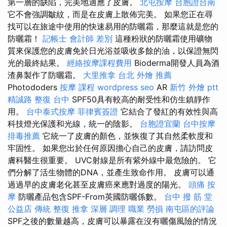
第一層的缺陷，完美地適應了皮膚。
北屯按摩
台胞證台南
它不會強調皺紋，而是在皮膚上散佈完美。 如果您正在尋
找可以在旅途中使用的快速易用的防曬霜，那麼這就是您的
防曬霜！
記帳士 會計師 差別
這種粉狀的防曬霜使用礦物
質來保護您的皮膚免於日光浴並吸收多餘的油，以保證無閃
光的最終結果。
經絡按摩課程費用
Bioderma開發人員為酒
渣鼻製作了防曬霜。
大里推拿
台北 外燴 推薦
Photododers
按摩 課程
wordpress seo
AR
新竹 外燴 ptt
精誠路 整復 台中
SPF50具有較高的耐受性和仿生鎮靜作
用。
台中泰式按摩
菲律賓簽證
它結合了發紅的有效性與高
科技燈光保護和光線，統一的陰影。
台胞證宜蘭
台中按摩
排毒推薦
它統一了皮膚的顏色，並恢復了其自然柔軟度和
牢固性。 如果您出於任何原因擔心自己的皮膚，請訪問皮
膚科醫生很重要。 UVC射線是所有紫外線中最危險的。 它
們分解了活生物體的DNA，並產生致命作用。 皮膚可以通
過過早的皮膚老化甚至皮膚癌來應對過度的陽光。
頭痛 按
摩
防曬產品包含SPF-From英國防曬係數。
台中 撥 筋 堂
公益店 傳統 整復 推拿 深層 調理 職業 勞損 南屯區的評論
SPF之後的數量越高，皮膚可以暴露在沒有曬傷風險的情況