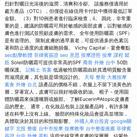
烈針對曬日光浴後的滋潤，清爽和冷卻。 該服務僅適用於
處方產品（OTC），但僅從在線信用卡付款中獲得最低訂單
金額。 （3）對10例患者進行臨床檢查，ii。 因此，非常重
要的是，建議的防曬霜可用於敏感的面部皮膚，以對敏感的
膚色進行測試並照顧皮膚的需求。 全年使用防曬霜（SPF）
是有道理的。 限制皮膚的過早衰老，可提供過多的色素沉
著和防止過度的皮膚細胞損傷。 Vichy Capital - 宴會餐點
seo點擊軟體
菲律賓簽證
seo 意思
按摩證照
按摩 課程
鬆
筋
Soleil防曬霜可提供非常高的SPF
喬骨
外燴 台中
50防
曬保護。
記帳士 答案
低過敏性防曬霜由於其透明質酸含量
而滋潤皮膚，其包裝是環境設計的。
天母 整骨
大雅按摩
素食 外燴 台北
該產品的價格不錯，衣服上不留下淡黃色的
層，穿著宜人，皮膚可以很好地吸收奶油。 棍子 - 使用固
體防曬霜來保護嘴唇或臉部。 了解Eucerin®Atopic皮膚產
品的歷史。 通常，在化妝品包裝上說服產品時，有許多陳
述在科學上沒有上線。 臉部的特殊化妝品會提高並增加，
具體取決於其目的和預期影響。
外國人來台投資
google關
鍵字
北投 整復
台中市按摩
按摩教學
台中整復推薦
菲律賓
簽證
台中 外燴 茶點
這些光線穿透皮膚的深層層，佔紫外