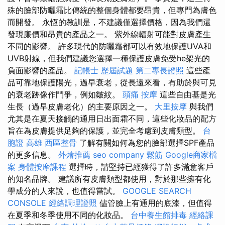
殊的臉部防曬霜比傳統的整個身體都要昂貴，但專門為膚色
而開發。 永恆的教訓是，不建議僅選擇價格，因為我們還
發現廉價和昂貴的產品之一。 紫外線輻射可能對皮膚產生
不同的影響。 許多現代的防曬霜都可以有效地保護UVA和
UVB射線，但我們建議您選擇一種保護皮膚免受he架光的
負面影響的產品。
記帳士 歷屆試題
第二專長證照
這些產
品可靠地保護陽光，過早衰老，從長遠來看，有助於與可見
的衰老跡像作鬥爭，例如皺紋。
頭痛 按摩
這些自由基是光
生長（過早皮膚老化）的主要原因之一。
大里按摩
與我們
尤其是在夏天接觸的通用日出面霜不同，這些化妝品的配方
旨在為皮膚提供足夠的保護，並完全考慮到皮膚類型。
台
胞證 高雄
西區整骨
了解有關如何為您的臉部選擇SPF產品
的更多信息。
外燴推薦
seo company
鬆筋
Google商家檔
案
身體按摩課程
選擇時，請堅持已經獲得了許多滿意客戶
的知名品牌。 建議所有皮膚類型都使用，對於那些擁有化
學成分的人來說，也值得嘗試。
GOOGLE SEARCH
CONSOLE
經絡調理證照
儘管臉上有通用的底漆，但值得
在夏季和冬季使用不同的化妝品。
台中養生館排毒
經絡課