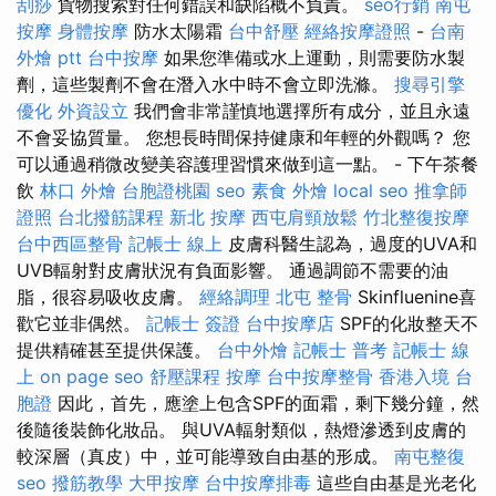
刮痧
貨物搜索對任何錯誤和缺陷概不負責。
seo行銷
南屯
按摩
身體按摩
防水太陽霜
台中舒壓
經絡按摩證照
-
台南
外燴 ptt
台中按摩
如果您準備或水上運動，則需要防水製
劑，這些製劑不會在潛入水中時不會立即洗滌。
搜尋引擎
優化
外資設立
我們會非常謹慎地選擇所有成分，並且永遠
不會妥協質量。 您想長時間保持健康和年輕的外觀嗎？ 您
可以通過稍微改變美容護理習慣來做到這一點。 - 下午茶餐
飲
林口 外燴
台胞證桃園
seo
素食 外燴
local seo
推拿師
證照
台北撥筋課程
新北 按摩
西屯肩頸放鬆
竹北整復按摩
台中西區整骨
記帳士 線上
皮膚科醫生認為，過度的UVA和
UVB輻射對皮膚狀況有負面影響。 通過調節不需要的油
脂，很容易吸收皮膚。
經絡調理
北屯 整骨
Skinfluenine喜
歡它並非偶然。
記帳士 簽證
台中按摩店
SPF的化妝整天不
提供精確甚至提供保護。
台中外燴
記帳士 普考
記帳士 線
上
on page seo
舒壓課程
按摩
台中按摩整骨
香港入境 台
胞證
因此，首先，應塗上包含SPF的面霜，剩下幾分鐘，然
後隨後裝飾化妝品。 與UVA輻射類似，熱燈滲透到皮膚的
較深層（真皮）中，並可能導致自由基的形成。
南屯整復
seo
撥筋教學
大甲按摩
台中按摩排毒
這些自由基是光老化