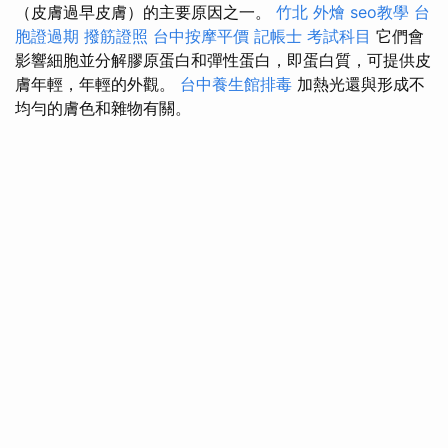
（皮膚過早皮膚）的主要原因之一。
竹北 外燴
seo教學
台
胞證過期
撥筋證照
台中按摩平價
記帳士 考試科目
它們會
影響細胞並分解膠原蛋白和彈性蛋白，即蛋白質，可提供皮
膚年輕，年輕的外觀。
台中養生館排毒
加熱光還與形成不
均勻的膚色和雜物有關。