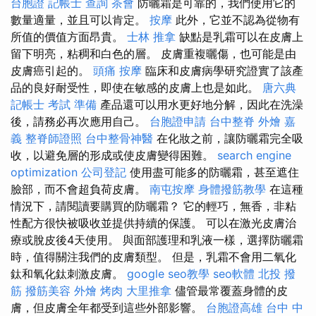
台胞證
記帳士 查詢
茶會
防曬霜是可靠的，我們使用它的
數量適量，並且可以肯定。
按摩
此外，它並不認為從物有
所值的價值方面昂貴。
士林 推拿
缺點是乳霜可以在皮膚上
留下明亮，粘稠和白色的層。 皮膚重複曬傷，也可能是由
皮膚癌引起的。
頭痛 按摩
臨床和皮膚病學研究證實了該產
品的良好耐受性，即使在敏感的皮膚上也是如此。
唐六典
記帳士 考試 準備
產品還可以用水更好地分解，因此在洗澡
後，請務必再次應用自己。
台胞證申請
台中整脊
外燴 嘉
義
整脊師證照
台中整骨神醫
在化妝之前，讓防曬霜完全吸
收，以避免層的形成或使皮膚變得困難。
search engine
optimization
公司登記
使用盡可能多的防曬霜，甚至遮住
臉部，而不會超負荷皮膚。
南屯按摩
身體撥筋教學
在這種
情況下，請閱讀要購買的防曬霜？ 它的輕巧，無香，非粘
性配方很快被吸收並提供持續的保護。 可以在激光皮膚治
療或脫皮後4天使用。 與面部護理和乳液一樣，選擇防曬霜
時，值得關注我們的皮膚類型。 但是，乳霜不會用二氧化
鈦和氧化鈦刺激皮膚。
google seo教學
seo軟體
北投 撥
筋
撥筋美容
外燴 烤肉
大里推拿
儘管最常覆蓋身體的皮
膚，但皮膚全年都受到這些外部影響。
台胞證高雄
台中 中