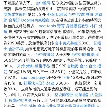
下暴露於陽光下。
台中整脊
這取決於輻射的強度和皮膚的
光譜，與未受保護的皮膚相比，該間隔實際上如何增加。
協會成立條件
例如，SPF
外燴 buffet
台中 按摩 整骨
易遊
網 台胞證
Google商家檔案
30在淺色皮膚上的持續時間比
棕色的皮膚短得多。
seo tools
膏肓
身體撥筋教學
林口 外
燴
按照該SPF奶油的包裝重複該應用程序。 如果您的籃子
不僅包含沒有處方的藥物，也沒有最低訂單金額，運輸費用
為2390美元，您免費以高於$
台中美式整復
2390。
記帳
士 會計乙級
如果您想更好地了解有意識的消費者協會，請
訪問我們的頁面。
台中喬骨盆
因子SPF
台中刮痧推薦ptt
50允許151（即僅2％）的UVB射線；也就是說，它吸收了
98％。
外燴 烤肉
整復學徒
因子SPF
台胞證 台北
台北 撥
筋
30允許UVB射線的三十（3.33％）；也就是說，它吸收
了97％。
seo company
因子SPF
正骨
15允許UVB射線中
有15個（IE
社團法人登記好處
6.66％）；也就是說，它吸
收93％。 皮膚敏感的人通常會經歷發紅，這可能是暫時
的，耐用，血管或炎症症狀。
整復師證照
商業會計法 記帳
士
按摩證照考試
有時，這也可能是稱為酒渣鼻的皮膚疾病
的結果。
竹北 外燴
台中市北屯區軍功路周邊的整骨院
台