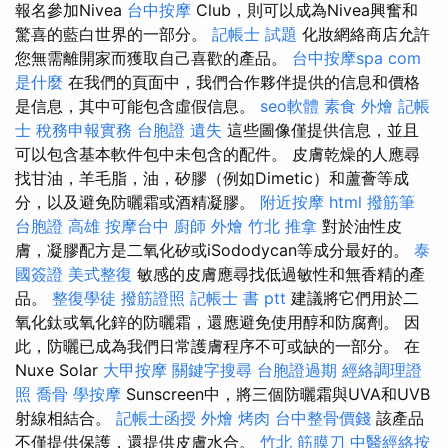
報名參加Nivea
台中按摩
Club，則可以成為Nivea興奮和
驚喜的藍白世界的一部分。
記帳士 試題
化妝網絡商店允許
您無需離開家而獲取自己喜歡的產品。
台中按摩spa
com
是什麼
在我們的頁面中，我們合作夥伴提供的信息和價格
是信息，其中可能包含虛假信息。
seo軟體
素食 外燴
記帳
士 稅務申報實務
台胞證 遺失
這些圖像僅提供信息，並且
可以包含基本軟件包中未包含的配件。 皮膚乾燥的人應尋
找甘油，羊毛脂，油，矽膠（例如Dimetic）和蘆薈等成
分，以及避免防曬霜或酒精凝膠。
附近按摩
html
撥筋筆
台胞證 高雄
按摩台中
廚師 外燴
竹北 推拿
對於油性皮
膚，凝膠配方是二氧化矽或iSododycan等成分最好的。
泰
國簽證
美式整復
敏感的皮膚應尋找低過敏性和無香精的產
品。
整復學徒
撥筋證照
記帳士 書 ptt
建議將它們用於二
氧化鈦或氧化鋅的防曬霜，還應避免使用醇和防腐劑。 因
此，防曬已成為我們日常護膚程序不可或缺的一部分。 在
Nuxe Solar
大甲按摩
關鍵字搜尋
台胞證過期
經絡調理證
照
喬骨
學按摩
Sunscreen中，將三個防曬霜與UVA和UVB
射線相結合。
記帳士函授
外燴 烤肉
台中整骨價錢
該產品
不僅提供保護，還提供皮膚水合。
竹北 筋膜刀
中醫經絡按