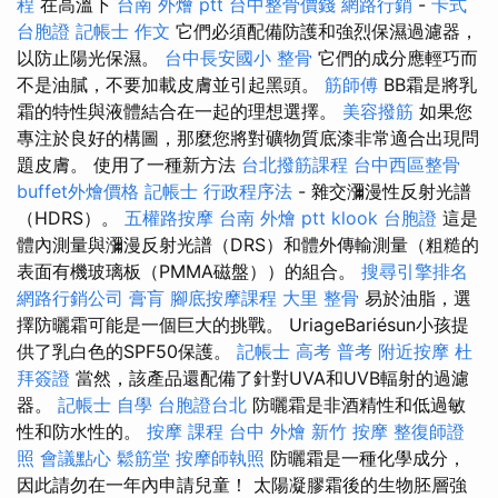
程
在高溫下
台南 外燴 ptt
台中整骨價錢
網路行銷
-
卡式
台胞證
記帳士 作文
它們必須配備防護和強烈保濕過濾器，
以防止陽光保濕。
台中長安國小 整骨
它們的成分應輕巧而
不是油膩，不要加載皮膚並引起黑頭。
筋師傅
BB霜是將乳
霜的特性與液體結合在一起的理想選擇。
美容撥筋
如果您
專注於良好的構圖，那麼您將對礦物質底漆非常適合出現問
題皮膚。 使用了一種新方法
台北撥筋課程
台中西區整骨
buffet外燴價格
記帳士 行政程序法
- 雜交瀰漫性反射光譜
（HDRS）。
五權路按摩
台南 外燴 ptt
klook 台胞證
這是
體內測量與瀰漫反射光譜（DRS）和體外傳輸測量（粗糙的
表面有機玻璃板（PMMA磁盤））的組合。
搜尋引擎排名
網路行銷公司
膏肓
腳底按摩課程
大里 整骨
易於油脂，選
擇防曬霜可能是一個巨大的挑戰。 UriageBariésun小孩提
供了乳白色的SPF50保護。
記帳士 高考 普考
附近按摩
杜
拜簽證
當然，該產品還配備了針對UVA和UVB輻射的過濾
器。
記帳士 自學
台胞證台北
防曬霜是非酒精性和低過敏
性和防水性的。
按摩 課程
台中 外燴
新竹 按摩
整復師證
照
會議點心
鬆筋堂
按摩師執照
防曬霜是一種化學成分，
因此請勿在一年內申請兒童！ 太陽凝膠霜後的生物胚層強