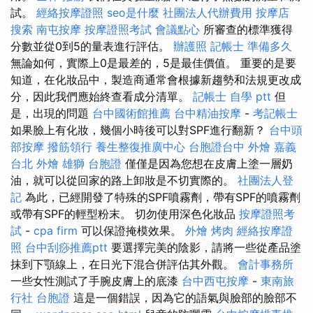
試。
經絡按摩證照
seo是什麼
社團法人代辦費用
按摩店
搜索
南屯按摩
按摩證照考試
會議點心
所審查的標準獲得
分數並從0到5的量表進行評估。
辦護照
記帳士 準備多久
無論如何，實際上0是最差的，5是最佳價值。 重要的是要
知道，在化妝品中，製造商通常會根據新趨勢和法規更改成
分，因此我們應始終查看成分清單。
記帳士 自學 ptt
但
是，出現的問題
台中國術館推薦
台中精油按摩
-
考記帳士
如果臉上有化妝，幾個小時後可以對SPF進行翻新？
台中頭
部按摩
撥筋領行
養生整復推廣中心
台胞證台中
外燴 嘉義
台北 外燴
雄獅 台胞證
僅僅是因為您想在皮膚上塗一層奶
油，就可以從回家的路上卸妝是不切實際的。
社團法人登
記
為此，已經開發了特殊的SPF噴霧劑，帶有SPF的噴霧劑
或帶有SPF的輕型粉末。 切勿使用深色化妝品
按摩證照考
試
-
cpa firm
可以保證掩模效果。
外燴 烤肉
經絡按摩證
照
台中刮痧推薦ptt
要選擇完美的陰影，請將一些從產品塗
抹到下顎線上，在日光下混合併評估其外觀。
會計事務所
一些女性測試了手腕皮膚上的底漆
台中西屯按摩
-
東南旅
行社 台胞證
這是一個錯誤，因為它的語氣與臉部的臉部不