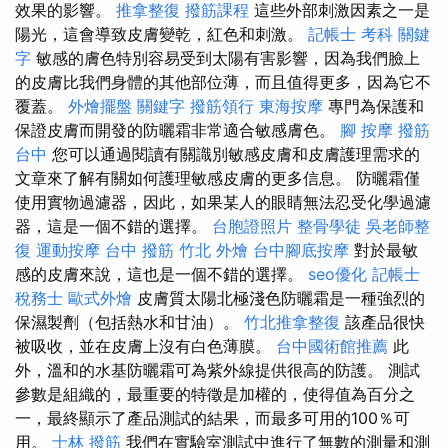
效果的影響。
推拿整復
撥筋課程
這些外部刺激因素之一是
陽光，這會導致皮膚變乾，紅色和刺激。
記帳士 考科
關鍵
字
敏感的膚色特別容易受到太陽有害影響，因為我們臉上
的皮膚比我們身體的其他部位薄，而且值得更多，因為它不
覆蓋。
外燴擺盤
關鍵字
撥筋領行
東海按摩
專門為保護和
保證皮膚而開發的防曬霜非常適合敏感膚色。
腳 按摩
撥筋
台中
您可以通過閱讀有關識別敏感皮膚和皮膚護理需求的
文章來了解有關如何護理敏感皮膚的更多信息。 防曬霜僅
使用實物過濾器，因此，如果某人的眼睛無法忍受化學過濾
器，這是一個不錯的選擇。
台胞證照片
整骨學徒
吳老師整
復
運動按摩
台中 撥筋
竹北 外燴
台中腳底按摩
對於最敏
感的皮膚來說，這也是一個不錯的選擇。
seo優化
記帳士
稅務士
歐式外燴
皮膚質太陽北極淺色防曬霜是一種強烈的
保濕製劑（包括熱水和甘油）。
竹北推拿整復
該產品很快
被吸收，並在皮膚上沒有白色薄膜。
台中國術館推薦
此
外，溫和的水基防曬霜可為紫外線提供很高的防護。 測試
參數是組織的，最重要的特徵是加權的，使得值為百分之
一，最終顯示了產品測試的結果，而最多可用的100％可
用。
士林 撥筋
我們在實驗室測試中進行了無數的測量和測