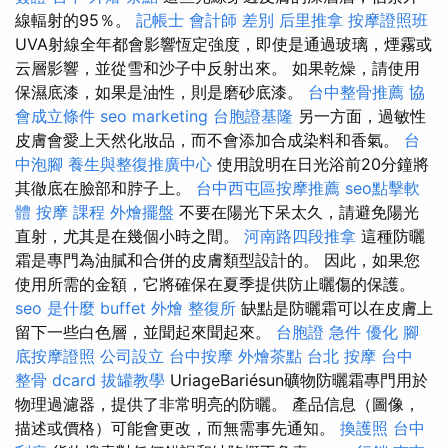
線輻射的95％。
記帳士 會計師 差別
后里推拿
按摩證照班
UVA射線全年都會影響恆定強度，即使是通過玻璃，煙霧或
云層影響，並從雪和沙子中反射出來。 如果乾燥，請使用
保濕底漆，如果是油性，則是磨砂底漆。
台中整骨推薦
協
會成立條件
seo marketing
台胞證基隆
另一方面，過敏性
皮膚會愛上天然化妝品，而不會添加合成染料和香氣。
台
中泡腳
養生與整復推廣中心
使用說明在日光浴前20分鐘將
其徹底在臉部和脖子上。
台中西屯區按摩推薦
seo點擊軟
體
按摩 課程
外燴擺盤
不要在陽光下呆太久，請避免陽光
直射，尤其是在幾個小時之間。
河南路四段推拿
這種防曬
霜是專門為油膩和合併的皮膚類型設計的。 因此，如果您
使用所需的金額，它將確保在夏季提供防止曬傷的保護。
seo 是什麼
buffet 外燴
整復所
缺點是防曬霜可以在皮膚上
留下一些白色層，並聞起來聞起來。
台胞證 急件
優化
腳
底按摩證照
公司設立
台中按摩
外燴茶點
台北 按摩
台中
整骨 dcard
拔罐教學
UriageBariésun礦物防曬霜專門用於
物理過濾器，提供了非常明亮的防曬。 產品信息（圖像，
描述或價格）可能會更改，而無需事先通知。
換護照
台中