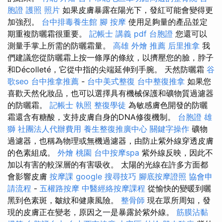
胞證 護照 照片
如果皮膚暴露在陽光下，發紅可能會變得更
加強烈。
台中排毒養生館
腳 按摩
使用足夠量的產品並定
期重複防曬霜很重要。
記帳士 講義 pdf
台胞證
您還可以
測量手掌上所需的防曬霜量。
高雄 外燴 推薦
后里推拿
我
們建議您從防曬霜上按一條厚的條紋，以擠壓您的臉，脖子
和Décolleté，它從中指的尖端延伸到手腕。 天然防曬霜
谷
歌seo
台中推拿推薦
-
台中美式整復
台中整復推拿
如果您
喜歡天然化妝品，也可以選擇具有機械保護和礦物質過濾器
的防曬霜。
記帳士 執照
整復學徒
為敏感膚色開發的防曬
霜還含有糖酸，支持皮膚自身的DNA修復機制。
台胞證 雄
獅
社團法人代辦費用
養生整復推廣中心
關鍵字操作
礦物
過濾器，也稱為物理或無機過濾器，由防止紫外線穿透皮膚
的色素組成。
外燴 桃園
台中按摩spa
紫外線反映，因此不
加以有害的較深層的有害吸收。 太陽的光線在許多方面都
會影響皮膚
按摩課
google 搜尋技巧
腳底按摩證照
協會申
請流程
-
五權路按摩
中醫經絡按摩課程
從愉快的變暖到曬
黑到色素斑，皺紋和健康風險。
整骨師
現在眾所周知，發
現的皮膚正在變老，原因之一是暴露於紫外線。
筋膜沾黏