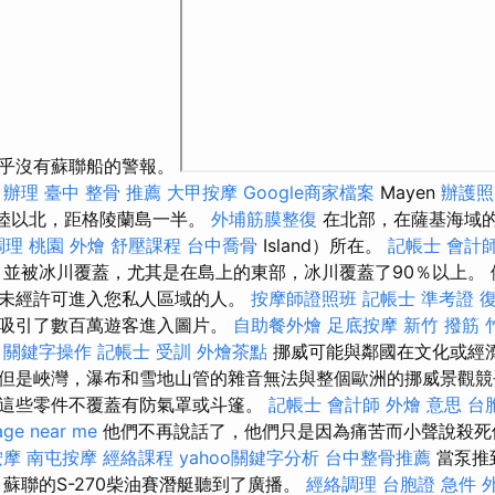
似乎沒有蘇聯船的警報。
 辦理
臺中 整骨 推薦
大甲按摩
Google商家檔案
Mayen
辦護照
威大陸以北，距格陵蘭島一半。
外埔筋膜整復
在北部，在薩基海域
調理
桃園 外燴
舒壓課程
台中喬骨
Island）所在。
記帳士 會計
並被冰川覆蓋，尤其是在島上的東部，冰川覆蓋了90％以上。 
未經許可進入您私人區域的人。
按摩師證照班
記帳士 準考證
在吸引了數百萬遊客進入圖片。
自助餐外燴
足底按摩
新竹 撥筋
關鍵字操作
記帳士 受訓
外燴茶點
挪威可能與鄰國在文化或經
但是峽灣，瀑布和雪地山管的雜音無法與整個歐洲的挪威景觀競
這些零件不覆蓋有防氣罩或斗篷。
記帳士 會計師
外燴 意思
台
ge near me
他們不再說話了，他們只是因為痛苦而小聲說殺
按摩
南屯按摩
經絡課程
yahoo關鍵字分析
台中整骨推薦
當泵推
蘇聯的S-270柴油賽潛艇聽到了廣播。
經絡調理
台胞證 急件