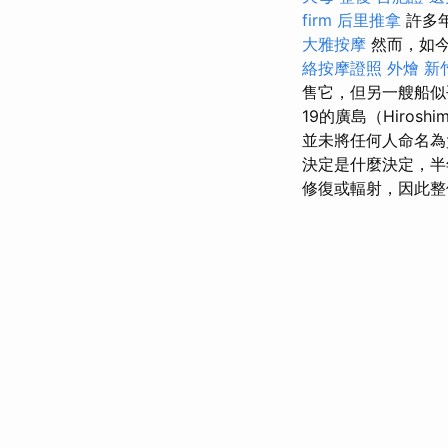
firm
后里推拿
許多
大雅按摩
然而，如今
絡按摩證照
外燴 新
售它，但另一艘船
19的廣島（Hiro
並未將任何人命名
決定是什麼決定，半
修復或輻射，因此整