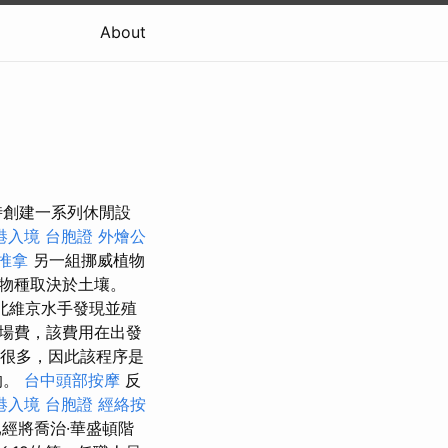
About
時創建一系列休閒設
港入境 台胞證
外燴公
 推拿
另一組挪威植物
物種取決於土壤。
北維京水手發現並殖
總入場費，該費用在出發
行很多，因此該程序是
的。
台中頭部按摩
反
港入境 台胞證
經絡按
經將喬治·華盛頓階