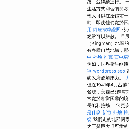
築，並繼續進行。 
生活方式和習慣與
輕人可以在婚禮前
助，即使他們處於困
用
腳底按摩證照
令
經常可以解散。 早
（Kingman）地區
有各種自然地層，
中 外燴 推薦
西屯肩
例如，世界衛生組織
容
wordpress seo
麥政府施加壓力。
但在1941年4月占
發現，美國已經非常
常處於相當困難的境
長船和搶劫。 它更
是什麼
新竹 外燴 推
復
我們走的北部國
之王是巨大但可愛