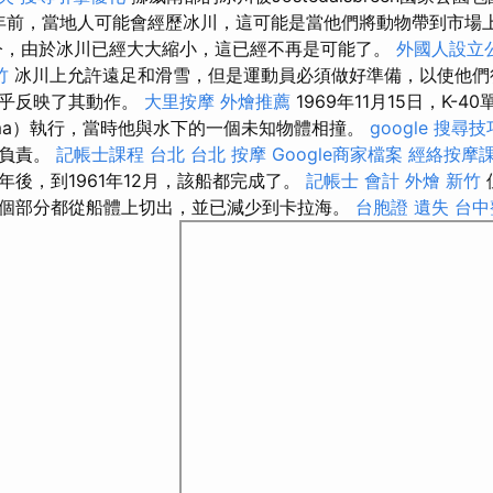
年前，當地人可能會經歷冰川，這可能是當他們將動物帶到市場
，由於冰川已經大大縮小，這已經不再是可能了。
外國人設立
竹
冰川上允許遠足和滑雪，但是運動員必須做好準備，以使他們
似乎反映了其動作。
大里按摩
外燴推薦
1969年11月15日，K-4
shima）執行，當時他與水下的一個未知物體相撞。
google 搜尋技
為負責。
記帳士課程 台北
台北 按摩
Google商家檔案
經絡按摩
年後，到1961年12月，該船都完成了。
記帳士 會計
外燴 新竹
個部分都從船體上切出，並已減少到卡拉海。
台胞證 遺失
台中