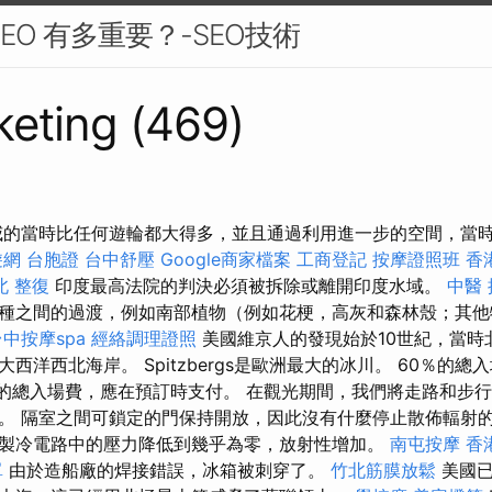
EO 有多重要？-SEO技術
eting (469)
威的當時比任何遊輪都大得多，並且通過利用進一步的空間，當
網 台胞證
台中舒壓
Google商家檔案
工商登記
按摩證照班
香
北 整復
印度最高法院的判決必須被拆除或離開印度水域。
中醫
種之間的過渡，例如南部植物（例如花梗，高灰和森林殼；其他
中按摩spa
經絡調理證照
美國維京人的發現始於10世紀，當時
西洋西北海岸。 Spitzbergs是歐洲最大的冰川。 60％的
0％的總入場費，應在預訂時支付。 在觀光期間，我們將走路和步
。 隔室之間可鎖定的門保持開放，因此沒有什麼停止散佈輻射
製冷電路中的壓力降低到幾乎為零，放射性增加。
南屯按摩
香
單
由於造船廠的焊接錯誤，冰箱被刺穿了。
竹北筋膜放鬆
美國已