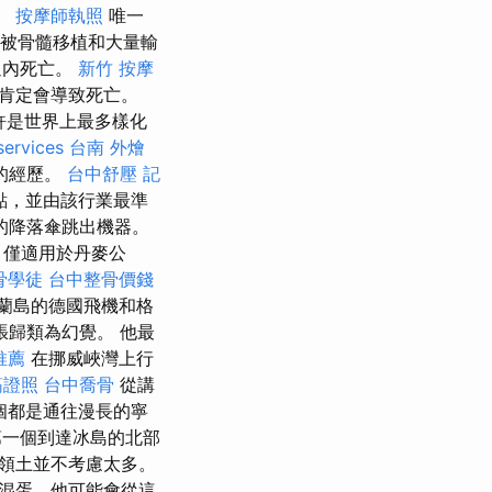
驚。
按摩師執照
唯一
）中尉被骨髓移植和大量輸
週內死亡。
新竹 按摩
劑肯定會導致死亡。
許是世界上最多樣化
services
台南 外燴
的經歷。
台中舒壓
記
點，並由該行業最準
的降落傘跳出機器。
，僅適用於丹麥公
骨學徒
台中整骨價錢
蘭島的德國飛機和格
歸類為幻覺。 他最
推薦
在挪威峽灣上行
筋證照
台中喬骨
從講
每個都是通往漫長的寧
一個到達冰島的北部
領土並不考慮太多。
支混蛋，他可能會從這