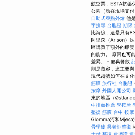
航空票，ESTA抗
公園（應在現場支付
自助式餐點外燴
他是
字搜尋
台胞證 期限
比海線，這是只有8
阿里森（Arison
區購買了額外的船
的能力。 原因也可
差異。 - 慶典餐飲
則是寬容，這主要
現代趨勢如何在文
筋膜
旅行社 台胞證
按摩
外國人開公司
東的地區（Østla
中排毒推薦
學按摩
整復 筋膜
台中 按摩
Glomma河和Mj
骨學徒
吳老師整復
天母 整復
台胞證 遺