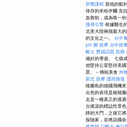
舒壓課程
當他的船到達K
倖存的米哈伊爾·克拉斯
血救助，成為唯一
搜尋引擎
根據醫生的
北美大陸兩個最大的
的文化之一。
台中
ptt
腳 按摩
台中按
帳士 歷屆試題
筋膜
備好的導遊。 七個
他堅持公眾堅持美國
眾。 - 傳統美食
外
新北 按摩
護照換發
陵蘭島的德國飛機
出色的表現是格陵
走是一種真正的逃避
台搖滾的標誌性景色，
靜的大門，之後它
探險家，並將該國命
推拿師
記帳士 會計