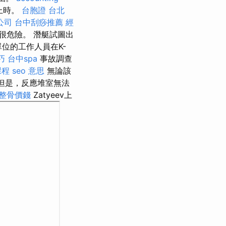
上時。
台胞證 台北
公司
台中刮痧推薦
經
很危險。 潛艇試圖出
0單位的工作人員在K-
巧
台中spa
事故調查
課程
seo 意思
無論該
但是，反應堆室無法
整骨價錢
Zatyeev上