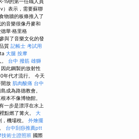
K-19的第一任職人員
nov）表示，需要蘇聯
食物牆的板條推入了
威的音樂很像丹麥和
德華·格里格
極參與了音樂文化的發
要品質
記帳士 考試用
ta
大腿 按摩
人。
台中 撥筋
雄獅
，因此鋼製的放射性
0年代才流行。 今天
麥開放
肌肉酸痛
台中
島成為路德教會。
來根本不像博物館。
有一步是漂浮在水上
那裡點燃了篝火。
大
計劃，機場稅。
外燴擺
的。
台中刮痧推薦ptt
摩技術士證照班
國際