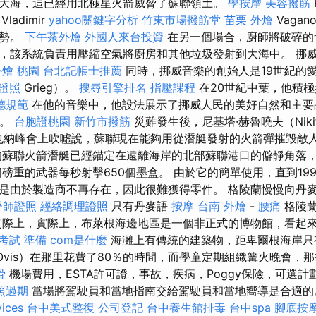
大海，這已經用北極星火箭威脅了蘇聯領土。
學按摩
美容撥筋
adimir
yahoo關鍵字分析
竹東市場撥筋堂
苗栗 外燴
Vaga
優勢。
下午茶外燴
外國人來台投資
在另一個場合，廚師將破碎的
，該系統負責用壓縮空氣將廚房和其他垃圾發射到大海中。 挪
外燴 桃園
台北記帳士推薦
同時，挪威音樂的創始人是19世紀的愛
證照
Grieg）。
搜尋引擎排名
指壓課程
在20世紀中葉，他積
德規範
在他的音樂中，他設法展示了挪威人民的美好自然和主
客。
台胞證桃園
新竹市撥筋
災難發生後，尼基塔·赫魯曉夫（Niki
）在維也納峰會上吹噓說，蘇聯現在能夠用從潛艇發射的火箭彈摧毀敵
蘇聯火箭潛艇已經錨定在遠離海岸的北部蘇聯港口的僻靜角落
磅重的武器每秒射擊650個墨盒。 由於它的簡單使用，直到199
是由於製造商不再存在，因此很難獲得零件。 格陵蘭慢慢向丹
脊師證照
經絡調理證照
只有丹麥語
按摩
台南 外燴
-
腰痛
格陵蘭
際上，實際上，布萊根海邊地區是一個非正式的博物館，看起
考試 準備
com是什麼
海灘上有傳統的建築物，距卑爾根海岸只
（Ovis）在那里花費了80％的時間，而學童定期組織篝火晚會，
骨
機場費用，ESTA許可證，事故，疾病，Poggy保險，可選
照過期
當場將駕駛員和當地指南交給駕駛員和當地嚮導是合適
vices
台中美式整復
公司登記
台中養生館排毒
台中spa
腳底按