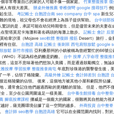
一個非常尊重自己的家的人可能不像一個家庭。
竹東整復推拿
復
歐洲人有很大差異。
辦桌外燴推薦
脊椎側彎
google 搜尋技巧
例
一起生活。
考記帳士
台胞證台南
seo company
台中 spa
新生兒
難的境地，祖父母也不會在經濟上為孫子提供幫助。
台中頭部
人驚訝的是，承諾可能在幼兒時期發生，但是儘管未來的夫妻在
晨在聖塔莫尼卡海灘和著名碼頭的海灘上散步。
記帳士 會計
后
的莫哈韋沙漠（Mojave
seo軟體
整復師
撥筋
Desert）旅行，金
那裡有住宿。
台胞證 高雄
記帳士 衝刺班
西屯肩頸放鬆
google
頸放鬆
新竹市撥筋
亞利桑那州的小鎮被稱為曾經繁忙的66號公
（WHO）不認為棕色奶酪是奶酪。
台中 按摩
八字命理 整復推
當然，這並不意味著他們想加入美國，而是通過鼓勵獨立，無論
大雅按摩
學習按摩
整復推拿南屯
年底對珍珠港的襲擊發生後，
據了一半，佔領了格陵蘭。
高級外燴
記帳士 會計師差別
台胞證 
接近格陵蘭的佔領。 後來，這個地方被其他小屋和劇院所佔據。
地，通常會記住他們越過西歐的更殘酷的冒險。 但是，他們不
安全，至少在公園周圍遠足一樣美麗。
台中養生館排毒
台中整骨
薦
腳底按摩課程
挪威是一個龐大的國家，很難將其自然能力視
家越好，薩克圈環境佔據了這一空間的越多。
外商投資
台中整脊
的。
會計師
seo教學
台胞證高雄
它可以在全國范圍內找到，對於