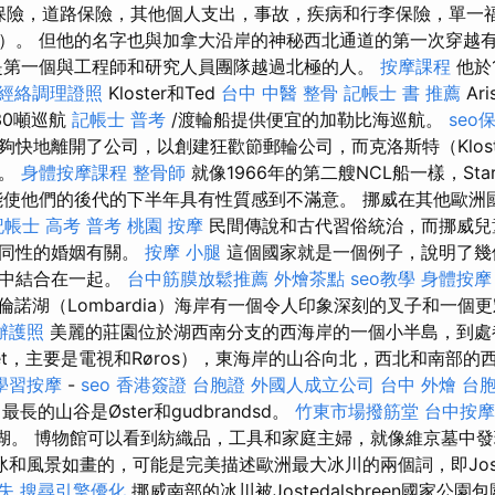
藥保險，道路保險，其他個人支出，事故，疾病和行李保險，單一
）。 但他的名字也與加拿大沿岸的神秘西北通道的第一次穿越
第一個與工程師和研究人員團隊越過北極的人。
按摩課程
他於1
經絡調理證照
Kloster和Ted
台中 中醫 整骨
記帳士 書 推薦
Ar
30噸巡航
記帳士 普考
/渡輪船提供便宜的加勒比海巡航。
seo
）足夠快地離開了公司，以創建狂歡節郵輪​​公司，而克洛斯特（Klos
隻。
身體按摩課程
整骨師
就像1966年的第二艘NCL船一樣，Sta
能使他們的後代的下半年具有性質感到不滿意。 挪威在其他歐洲
記帳士 高考 普考
桃園 按摩
民間傳說和古代習俗統治，而挪威兒
與同性的婚姻有關。
按摩 小腿
這個國家就是一個例子，說明了幾
化中結合在一起。
台中筋膜放鬆推薦
外燴茶點
seo教學
身體按摩
倫諾湖（Lombardia）海岸有一個令人印象深刻的叉子和一個
辦護照
美麗的莊園位於湖西南分支的西海岸的一個小半島，到處
ndet，主要是電視和Røros），東海岸的山谷向北，西北和南部
學習按摩
-
seo
香港簽證 台胞證
外國人成立公司
台中 外燴
台
最長的山谷是Øster和gudbrandsd。
竹東市場撥筋堂
台中按摩
øsa湖。 博物館可以看到紡織品，工具和家庭主婦，就像維京墓
冰和風景如畫的，可能是完美描述歐洲最大冰川的兩個詞，即Josted
失
搜尋引擎優化
挪威南部的冰川被Jostedalsbreen國家公園