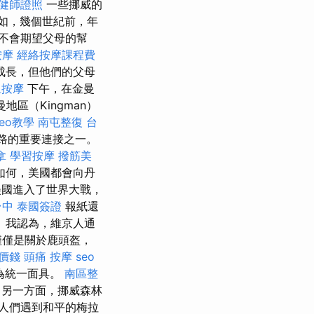
健師證照
一些挪威的
如，幾個世紀前，年
不會期望父母的幫
按摩
經絡按摩課程費
成長，但他們的父母
里按摩
下午，在金曼
曼地區（Kingman）
 seo教學
南屯整復
台
路的重要連接之一。
拿
學習按摩
撥筋美
如何，美國都會向丹
美國進入了世界大戰，
台中
泰國簽證
報紙還
 我認為，維京人通
僅僅是關於鹿頭盔，
價錢
頭痛 按摩
seo
為統一面具。
南區整
另一方面，挪威森林
人們遇到和平的梅拉