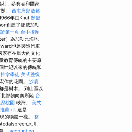
福利，參賽者和國家
有關。
西屯肩頸放鬆
966年由Knut
關鍵
ison創建了挪威加勒
保證第一頁
台中按摩
ter）為加勒比海地
rward也是製造汽車
國家存在重大的文化
童教育傳統的主要原
個世紀以來的傳統和
推拿學徒
美式整復
更宏偉的花園。
沙鹿
都是樹木。 到山區以
的西北部朝向奧斯陸
台
胞證桃園
峽灣。
美式
推薦ptt
這是
中發現的物體一樣。
整
alsbreen冰川。
包圍。
accounting