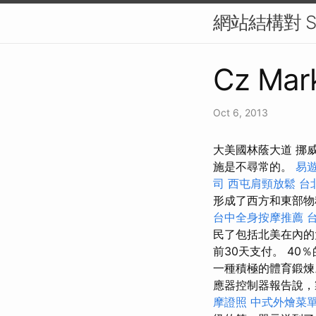
網站結構對 S
Cz Mark
Oct 6, 2013
大美國林蔭大道 挪
施是不尋常的。
易遊
司
西屯肩頸放鬆
台
形成了西方和東部物
台中全身按摩推薦
台
民了包括北美在內的大
前30天支付。 4
一種積極的體育鍛煉
應器控制器報告說，
摩證照
中式外燴菜