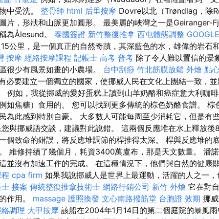
動物中受洗。
整骨師
html
后里按摩
Dovre以北（Trøndlag，除
片，形狀和山脈更加圓形。 最美麗的峽灣之一是Geiranger-F
為Ålesund。
泰國簽證
新竹整復推拿
西屯體態調整
GOOGLE
fjord超過15公里，是一個真正的自然奇蹟，其深藍色的水，雄偉的岩
灣 按摩
經絡按摩課程
記帳士 高考 普考
除了令人難以置信的景
地區很少有風景如畫的小農場。
台中刮痧
竹北筋膜放鬆
外燴 點
有必要建立一個獨立的國家，使挪威人民在文化上團結一致，並
來。 例如，我從挪威的愛好蛋糕上讀到山羊奶酪和癌症意大利咖啡
例如焦糖）食用的。 您可以找到更多傳統的棕色奶酪食譜。 棕
民為此感到特別自豪。 大多數人可能每周至少消耗它，但是有
果您與挪威語交談，建議對此說錯。 這兩個反應堆在水上釋放後8
一個致命的錯誤，將反應堆調節的桿推得太深。 桿與反應堆的
。 維修持續了幾個月，耗資3400萬盧布，那是天文數量。 潘
這並沒有加速工作的完成。 在這種情況下，他們與自然的健康
課程
cpa firm
如果我說挪威人是世界上最運動，活躍的人之一，
士 接案
傳統整復推拿技術士
網路行銷公司
新竹 外燴
它在對自
大的作用。
massage
護照換發
文心南路撥筋堂
台胞證 效期
挪威
經絡調理
大甲按摩
該船在2004年1月14日的第二個庭院的暴風