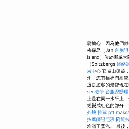
尉擔心，因為他們
梅森島（Jan
台胞證
Island）位於挪
（Spitzbergs
經絡
廣中心
它被山覆蓋，
州，您有權專門射擊
這是遊客的景觀現
seo教學
台胞證辦理
上是在同一水平上，
經變成紅色的部分，
外燴 推薦 ptt
massa
按摩師證照班
附近
堆灑了蒸汽。 最後，