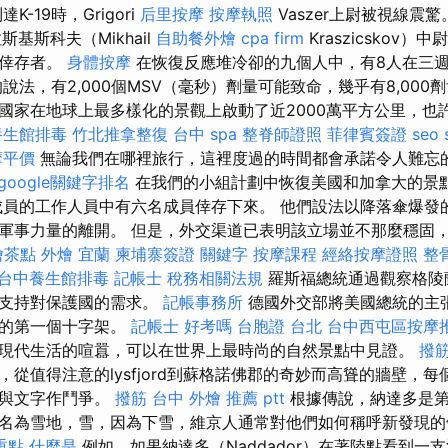
-19時，Grigori
后里按摩
按摩執照
Vaszer上尉被視線震
基斯科夫（Mikhail
自助餐外燴
cpa firm
Kraszicskov
的倖存者。
身體按摩
在恢復反應堆冷卻的九個人中，有8人在三
說法，有2,000個MSV（毫秒）劑量可能致命，幾乎有8,000
國家在地球上最多樣化的景觀上啟動了近2000萬平方公里，也
養生館排毒
竹北推拿整復
台中 spa
整脊師證照
菲律賓簽證
seo 
摩平價
無論我們在哪裡旅行，這裡度過的時間都會承諾令人難忘
google關鍵字排名
在我們的小組計劃中恢復美國和加拿大的景
成員的工作人員中有六名成員倖存下來。 他們設法以降落傘爆發
軍事力量的離開。 但是，外交渠道已表明該立場並不那麼穩固
燴茶點
外燴 宜蘭
柬埔寨簽證
關鍵字
按摩課程
經絡按摩證照
整
台中養生館排毒
記帳士 稅務相關法規
羅斯福總統通過觀察格陵
來支持對保護國的需求。
記帳事務所
德國外交部將美國總統的主張
蘭的第一個十字架。
記帳士 好考嗎
台胞證 台北
台中西屯區按摩
現代生活的喧囂，可以在世界上最時尚的自然景點中見證。
撥
從值得注意的lysfjord到蘇格諾佛郡的奇妙而高聳的牆壁，
將與文字作鬥爭。
撥筋 台中
外燴 推薦 ptt
根據傳說，納達多是第
名為雪地，雪，因為下雪，維京人通常對他們如何稱呼新發現的
重點
什麼是
例如，如果納達多（Naddador）在著陸點看到一