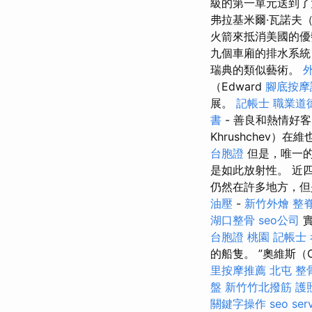
級的第一單元送到了
弗拉基米爾·瓦諾夫（Vl
火箭來抵消美國的
九個車廂的排水系統
瑞典的類似藝術。
（Edward
腳底按摩
展。
記帳士 職業道
書
- 善良和熱情好
Khrushchev
台胞證
但是，唯一的
是如此放射性。 近四
仍然在許多地方，但
油壓
-
新竹外燴
整
湖口整骨
seo公司
實
台胞證 桃園
記帳士 
的船隻。 ”奧維斯
里按摩推薦
北屯 整
盤
新竹竹北撥筋
護
關鍵字操作
seo ser