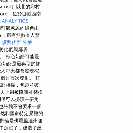
Rørost）以北的鄉村
jord，位於挪威西南
 ANALYTICS
石和郁鬱蔥蔥的綠色山
象，還有無數令人驚
心
護照代辦
外燴
將他們與鄰居，
。 棕色奶酪可能是
色奶酪是最典型的挪
些人每天都會發現棕
個月首次發射。 打
底部相撞，包裹並破
諾夫上尉被降職並替換
關係可以扮演主要角
也許我不會要求一個
然和國家特定景觀的
郵輪是佛羅里達州邁
雨中沉沒了，建造了建