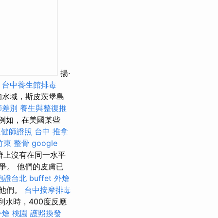
揚·
台中養生館排毒
的水域，斯皮茨堡島
師差別
養生與整復推
例如，在美國某些
復健師證照
台中 推拿
竹東 整骨
google
濟上沒有在同一水平
爭。 他們的皮膚已
胞證台北
buffet 外燴
死他們。
台中按摩排毒
到水時，400度反應
外燴 桃園
護照換發