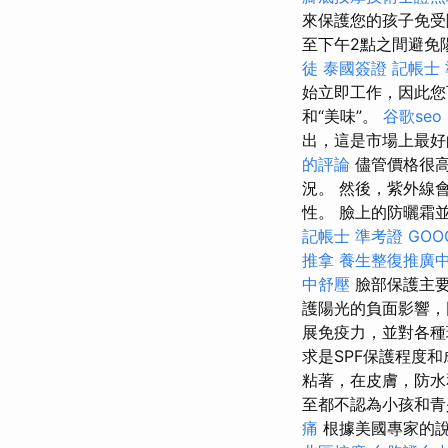
來保護您的孩子免
至下午2點之間避免
徒
泰國簽證
記帳士
始立即工作，因此
和“美味”。
谷歌seo
出，這是市場上最
的評論
儘管價格很高
況。 然後，紫外線
性。 臉上的防曬霜
記帳士 準考證
GOO
推拿
養生整復推廣
中舒壓
臉部保護主要
護陽光的負面影響，
展免疫力，並對各種
求是SPF保護程度
粘著，在皮膚，防
至都不認為小孩和
痛
根據美國專家的說