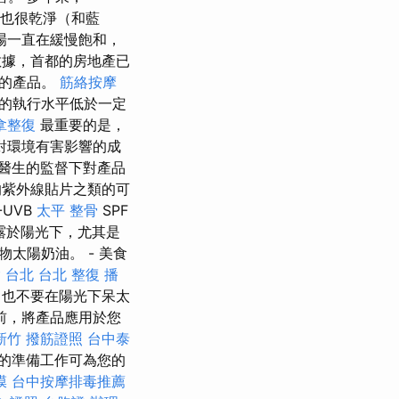
F也很乾淨（和藍
場一直在緩慢飽和，
據，首都的房地產已
期的產品。
筋絡按摩
品的執行水平低於一定
拿整復
最重要的是，
對環境有害影響的成
醫生的監督下對產品
的紫外線貼片之類的可
UVB
太平 整骨
SPF
露於陽光下，尤其是
物太陽奶油。 - 美食
 台北
台北 整復
播
，也不要在陽光下呆太
前，將產品應用於您
新竹
撥筋證照
台中泰
的準備工作可為您的
膜
台中按摩排毒推薦