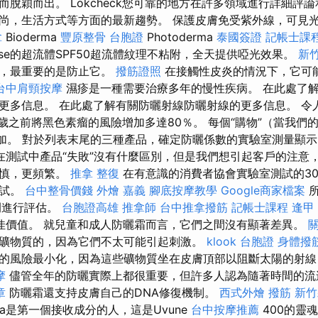
脫穎而出。 Lokcheck您可靠的地方在許多領域進行詳細評
尚，生活方式等方面的最新趨勢。 保護皮膚免受紫外線，可見
拿
Bioderma
豐原整骨
台胞證
Photoderma
泰國簽證
記帳士課
ense的超流體SPF50超流體紋理不粘附，全天提供啞光效果。
新竹
麼，最重要的是防止它。
撥筋證照
在接觸性皮炎的情況下，它可
台中肩頸按摩
濕疹是一種需要治療多年的慢性疾病。 在此處了
更多信息。 在此處了解有關防曬射線防曬射線的更多信息。 令
0歲之前將黑色素瘤的風險增加多達80％。 每個“購物”（當我們
增加。 對於列表末尾的三種產品，確定防曬係數的實驗室測量顯
在測試中產品“失敗”沒有什麼區別，但是我們想引起客戶的注意
謹慎，更頻繁。
推拿 整復
在有意識的消費者協會實驗室測試的30
測試。
台中整骨價錢
外燴 嘉義
腳底按摩教學
Google商家檔案
所
例進行評估。
台胞證高雄
推拿師
台中推拿撥筋
記帳士課程
逢甲
佳價值。 就兒童和成人防曬霜而言，它們之間沒有顯著差異。
礦物質的，因為它們不太可能引起刺激。
klook 台胞證
身體撥
的風險最小化，因為這些礦物質坐在皮膚頂部以阻斷太陽的射線
摩
儘管全年的防曬實際上都很重要，但許多人認為隨著時間的流
章
防曬霜還支持皮膚自己的DNA修復機制。
西式外燴
撥筋 新
ka是第一個接收成分的人，這是Uvune
台中按摩推薦
400的靈