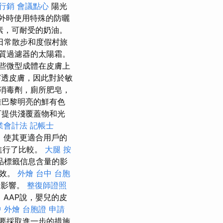
行銷
會議點心
陽光
外時使用特殊的防曬
素，可耐受的奶油。
日常散步和度假村旅
質過濾器的太陽霜。
些微型成體在皮膚上
透皮膚，因此對於敏
消毒劑，廁所肥皂，
雅巴黎明亮的鮮有色
可提供淺覆蓋物和光
業會計法 記帳士
發，使其更適合用戶的
進行了比較。
大腿 按
品標籤信息含量的影
有效。
外燴 台中
台胞
的影響。
整復師證照
AAP說，嬰兒的皮
 外燴
台胞證 申請
要採取進一步的措施