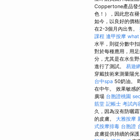
Coppertone產
色！），因此您在
如今，以良好的價
在2-3個月內出售。
課程
逢甲按摩
what 
水平，則從分數中扣
對於每種應用，用
分，尤其是在水生
進行了測試。
易遊網
穿戴技術來測量陽
台中spa
50奶油。
在中午。 效果敏感的
廣場
台胞證桃園
se
筋堂
記帳士 考試內
久，因為沒有防曬霜
的皮膚。
大雅按摩
式按摩排毒
台胞證 
皮膚提供持續的保護