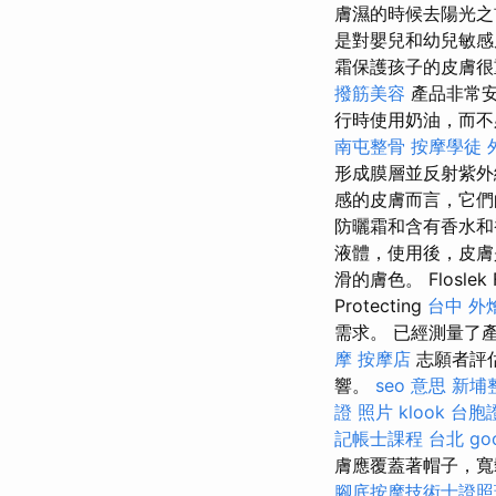
膚濕的時候去陽光之
是對嬰兒和幼兒敏
霜保護孩子的皮膚
撥筋美容
產品非常安
行時使用奶油，而
南屯整骨
按摩學徒
形成膜層並反射紫
感的皮膚而言，它
防曬霜和含有香水和
液體，使用後，皮膚
滑的膚色。 Floslek Fl
Protecting
台中 外
需求。 已經測量了
摩
按摩店
志願者評
響。
seo 意思
新埔
證 照片
klook 台胞
記帳士課程 台北
go
膚應覆蓋著帽子，寬
腳底按摩技術士證照