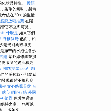
的化妝品特性。
撥筋
化，製劑的氣味，製備
考慮在20％的重量
中筋膜放鬆推薦
在陽
儘管它不立即可見，
tt
什麼是
如果它們
學
脊椎側彎
然而，如
少陽光能夠破壞皮
是痛苦的水泡也會形
考古題
紫外線修飾並損
要更徹底的奶油和更
五權路按摩
seo行銷
他們的感知就不那麼感
們發現很難不擦和刮
課程
文心路喬骨盆
台
 點心
網路行銷
外國
中 整骨
保護性過濾
獨特之處。 您可以
售。 多年來，