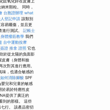
化鈦氧化鋅在皮膚上
含納米顆粒。 同時，
燴
台胞證辦理
what
法人登記申請
該類別
更容易曬傷，並且更
查進行測試。
記帳士
身體撥筋教學
我們
盤
台中運動按摩
拜簽證
推拿 證照
它也
有助於從太陽的負面影
潔皮膚（身體和臉
再次對其進行應用。
氣味，也適合敏感的
m
如何消除腳酸
SPF
為嬰兒和兒童的敏感
用於易於特應性皮
NA提供了廣泛的
看到的那樣。 這些
七行。 該產品密切