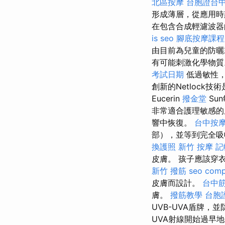
北區按摩
台胞證台
形成薄層，從應用時刻
在包含合成輕濾波器
is seo
腳底按摩課程
由目前為兒童的防曬
有可能刺激化學物
考試日期
低過敏性，
創新的Netlock
Eucerin
撥金堂
Su
非常適合護理敏感的
響中恢復。
台中按摩
部），並等到完全
換護照
新竹 按摩
記
皮膚。 孩子應該穿衣服
新竹 撥筋
seo com
皮膚而設計。
台中
膚。
撥筋教學
台胞
UVB-UVA盾牌
UVA射線開始過早