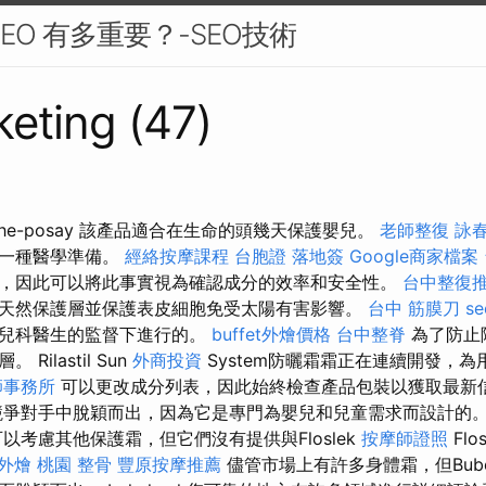
EO 有多重要？-SEO技術
eting (47)
che-posay 該產品適合在生命的頭幾天保護嬰兒。
老師整復 詠
是一種醫學準備。
經絡按摩課程
台胞證 落地簽
Google商家檔案
，因此可以將此事實視為確認成分的效率和安全性。
台中整復
天然保護層並保護表皮細胞免受太陽有害影響。
台中 筋膜刀
se
和兒科醫生的監督下進行的。
buffet外燴價格
台中整脊
為了防止
ilastil Sun
外商投資
System防曬霜霜正在連續開發，
師事務所
可以更改成分列表，因此始終檢查產品包裝以獲取最新
爭對手中脫穎而出，因為它是專門為嬰兒和兒童需求而設計的
以考慮其他保護霜，但它們沒有提供與Floslek
按摩師證照
Fl
外燴 桃園
整骨
豐原按摩推薦
儘管市場上有許多身體霜，但Bub