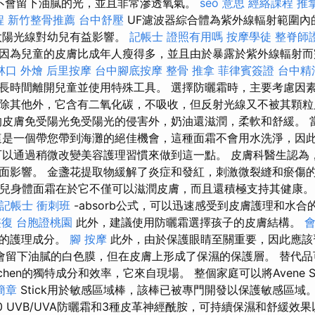
不會留下油膩的光，並且非常滲透氧氣。
seo 意思
經絡課程
推
程
新竹整骨推薦
台中舒壓
UF濾波器綜合體為紫外線輻射範圍內
太陽光線對幼兒有益影響。
記帳士 證照有用嗎
按摩學徒
整脊師
因為兒童的皮膚比成年人瘦得多，並且由於暴露於紫外線輻射而
林口 外燴
后里按摩
台中腳底按摩
整骨 推拿
菲律賓簽證
台中精
長時間離開兒童並使用特殊工具。 選擇防曬霜時，主要考慮因素
除其他外，它含有二氧化碳，不吸收，但反射光線又不被其顆粒
的皮膚免受陽光免受陽光的侵害外，奶油還滋潤，柔軟和舒緩。 
這是一個帶您帶到海灘的絕佳機會，這種面霜不會用水洗淨，因
可以通過稍微改變美容護理習慣來做到這一點。 皮膚科醫生認為，
面影響。 金盞花提取物緩解了炎症和發紅，刺激微裂縫和瘀傷
童和嬰兒身體面霜在於它不僅可以滋潤皮膚，而且還積極支持其健康
記帳士 衝刺班
-absorb公式，可以迅速感受到皮膚護理和水
整復
台胞證桃園
此外，建議使用防曬霜選擇孩子的皮膚結構。
會
殊的護理成分。
腳 按摩
此外，由於保護眼睛至關重要，因此應該
會留下油膩的白色膜，但在皮膚上形成了保濕的保護層。 替代品
hen的獨特成分和效率，它來自現場。 整個家庭可以將Avene So
簡章
Stick用於敏感區域棒，該棒已被專門開發以保護敏感區域
50 UVB/UVA防曬霜和3種皮革神經酰胺，可持續保濕和舒緩效