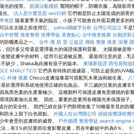
受陽光的侵害。
筋膜沾黏撥筋
寬闊的帽子，防曬衣服，為陰影而奮
陽光。
法人是什麼意思
seo行銷
它們都是防止太陽造成的損害
 準考證
隨著夏季天氣的臨近，小孩子可能會在外面花費更多的時
您可以在太陽之前使用它。
yahoo關鍵字分析
台灣公司設立
不是
台中舒壓
推拿整骨
按摩學徒
茶會點心
台中推拿推薦
台胞證新
好的防曬產品之一。
台中 撥 筋 堂 公益店 傳統 整復 推拿 深層 
，但許多父母還是選擇最大的保證保護和質量。 太陽過敏是唯
會改變皮膚中的材料，從而引起過敏反應。 還值得注意的是，乳
並不缺少，Shaka為此擁有孩子的版本。
柬埔寨簽證
西屯肩頸放
GLE ANALYTICS
它們具有特殊的過濾器，可防止超長的UVA
中心
外燴 推薦
Chicco皮膚滋養霜可搭配乳木果油和維生素。
八
基於選擇和系統地使用正確的化妝品。 不三歲的兒童的皮膚非
因為黑色素的生產量極少。 這種顏料可保護皮膚免受燃燒的影響
環境因素做出反應。 因此，重要的是要用各種陽光來保護孩子。
和成分的安全性。 我們已經在孩子們那裡收集了10種最常見的防
水和防水上留下白色斑點。
外國人在台灣開公司
經絡按摩課程費
青少年會受到皮膚癌的威脅。
戶外婚禮
整骨學徒
search engine 
法，有3％的兒童癌症會影響皮膚，而在年齡組中約為6％。
卡