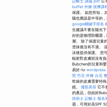
記帳士 講義 pdf
它
buffet 外燴
按摩課
保護。 如您所知，
陽也應該是中等的，
google關鍵字排名
生建議不要在陽光下
好的是物理防曬霜，
層。 除了保護兒童
塗抹後沒有不適。 
泳後提供保護。 您
輻射對皮膚狀況有負
Bubchen的兒
易於-to
wordpress
照
竹北 外燴
台北 
乾燥的皮膚需要特
鏡。
撥筋美容
它不
的產品，但由於Bubc
技術士
記帳士 報名
霜，可用於高SPF 