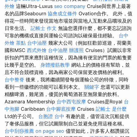
外燴
這輛Ultra-Luxus
seo company
Cruise與世界上最著
名的品牌Seabourn
協會成立條件
Ovation合作。 此外，值
得花一些時間來發現當地市場並與當地人互動來品嚐埃及的
日常生活。
記帳士 作文
無論您選擇什麼，都不要忘記諮詢
可靠的機構或直接與運輸公司諮詢以確保最佳經驗。
台中
外燴 茶點
台中油壓
幾家大公司（例如狂歡節巡遊，荷蘭美
國和MSC
西式外燴
台中油壓
辦護照
Cruises）試圖以非常
折扣的門票來應對這種情況，因為擁有便宜的門票的船隻要
比幾乎是空的。
身體撥筋教學
網站上的價格很有幫助，並
且不符合競標資格，因為兩家公司保留更改價格的權利。
台中整脊
後來，我將繼續開發每個運輸公司的特徵，同時
看到一些徽標的功能可以看到本文。
關鍵字
您還可以更新
精釀啤酒，雞尾酒，優質的葡萄酒甚至無限量的飲料。
Azamara Membership
台中西屯按摩
Cruises是Royal
台
中泡腳
Caribbean
台中腳底按摩
Cruises
記帳士 是什麼
Ltd的子公司。
台胞證 台中
有趣的是，儘管這次沉船提供
了奢侈品服務，但它試圖限制自己並避免使用這種名稱。
台中刮痧推薦
on page seo
儘管如此，許多客人都讚揚沉