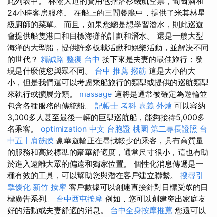
此列表中。 林蔭大道的費用包括洛杉磯航空票，葡萄酒和
24小時客房服務。 在船上的三間餐廳中，提供了米其林星
級廚師的菜單。 而且，如果您總是想學習潛水，則此巡遊
會提供船隻港口和目標海灘的計劃和潛水。 還是一艘大型
海洋的大型船，提供許多板載活動和娛樂活動，並解決不同
的世代？
精誠路 整復 台中
接下來是夫妻的最佳旅行；發
現是什麼使您與眾不同。
台中 推薦 撥筋
這是大小的大
小，但是我們還可以考慮乘船旅行的類型或提供的巡航類型
來執行或擴展分類。
massage
這將是通常被確定為遊輪並
包含各種服務的傳統船。
記帳士 考科
嘉義 外燴
可以容納
3,000多人甚至最後一輛的巨型巡航船，能夠接待5,000多
名乘客。
optimization 中文
台胞證 桃園
第二專長證照
台
中五十肩筋膜
豪華遊輪正在尋找較少的乘客，具有高質量
的服務和高於標準的豪華舒適度，通常尺寸很小，這也有助
於進入遠離大眾的偏遠和獨家位置。 個性化消息傳遞是一
種有效的工具，可以幫助您與潛在客戶建立聯繫。
搜尋引
擎優化
新竹 按摩
客戶數據可以創建直接針對目標受眾的目
標廣告系列。
台中西屯按摩
例如，您可以創建突出家庭友
好的活動或夫妻舒適的消息。
台中全身按摩推薦
您還可以