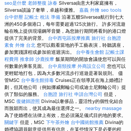
seo是什麼
老師整復 詠春
Silversa由意大利家庭擁有，
Silversa談論了奢華，卓越和優雅。
嘉義 外燴
seo tools
台中舒壓
記帳士 稅法 準備
沿著五艘Silversea航行到七大
洲的450多個港口，每年需要超過125次旅行。 許多河流遊
輪在晚上提供現場鋼琴音樂，為您旅行期間將看到的港口燈
提供了完美的背景。
台中西屯區按摩推薦
旅行社 台胞證
素食 外燴 台北
您可以觀看當地的手工藝表演，聆聽講座，
參加實踐課程或參加前巡迴演出。
台中養生會館
記帳士課
程費用
推拿師
沙鹿按摩
飯菜期間的開放會議使您可以與任
何數量的乘客見面。
台中肩頸按摩
外商設立公司
您也可以
更輕鬆地打包，因為大多數河流步行巡遊是著裝規則。 儘
管MSC
台中養生館排毒
Cruises正在領導其在海上婚禮計
劃，但其他公司（例如挪威郵輪公司或迪士尼郵輪公司）提
供了類似的服務。
台胞證 旅行社
申請台灣公司
但是，
MSC
復健師證照
Divina以奢侈品，靈活性y的個性化結合
而脫穎而出，使其成為最佳選擇之一。
nearby massage
為了使婚禮在法律上有效，您必須滿足儀式目的地的要求。
關鍵字
但是，MSC
下午茶外燴
台中國術館推薦
Divina的
婚禮協調員願意提供所有信息，在某些情況下是必要的程