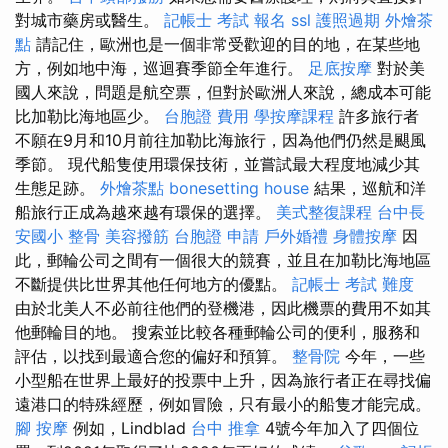
對城市藥房或醫生。
記帳士 考試 報名
ssl
護照過期
外燴茶
點
請記住，歐洲也是一個非常受歡迎的目的地，在某些地
方，例如地中海，巡迴賽季節全年進行。
足底按摩
對於美
國人來說，問題是航空票，但對於歐洲人來說，總成本可能
比加勒比海地區少。
台胞證 費用
學按摩課程
許多旅行者
不願在9月和10月前往加勒比海旅行，因為他們仍然是颶風
季節。 現代船隻使用環保技術，並嘗試最大程度地減少其
生態足跡。
外燴茶點
bonesetting house
結果，巡航和洋
船旅行正成為越來越有環保的選擇。
美式整復課程
台中長
安國小 整骨
美容撥筋
台胞證 申請
戶外婚禮
身體按摩
因
此，郵輪公司之間有一個很大的競賽，並且在加勒比海地區
不斷提供比世界其他任何地方的優點。
記帳士 考試 難度
由於北美人不必前往他們的登機港，因此機票的費用不如其
他郵輪目的地。 搜索並比較各種郵輪公司的便利，服務和
評估，以找到最適合您的偏好和預算。
整骨院
今年，一些
小型船在世界上最好的投票中上升，因為旅行者正在尋找偏
遠港口的特殊經歷，例如冒險，只有最小的船隻才能完成。
腳 按摩
例如，Lindblad
台中 推拿
4號今年加入了四個位