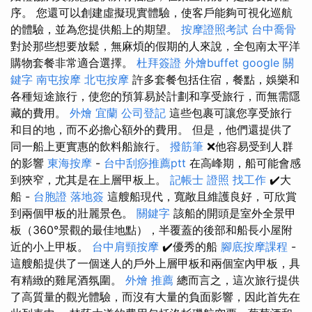
序。 您還可以創建虛擬現實體驗，使客戶能夠可視化巡航
的體驗，並為您提供船上的期望。
按摩證照考試
台中喬骨
對於那些想要放鬆，無麻煩的假期的人來說，全包南太平洋
購物套餐非常適合選擇。
杜拜簽證
外燴buffet
google 關
鍵字
南屯按摩
北屯按摩
許多套餐包括住宿，餐點，娛樂和
各種短途旅行，使您的預算易於計劃和享受旅行，而無需隱
藏的費用。
外燴 宜蘭
公司登記
這些包裹可讓您享受旅行
和目的地，而不必擔心額外的費用。 但是，他們還提供了
同一船上更實惠的飲料船旅行。
撥筋筆
❌他容易受到人群
的影響
東海按摩
-
台中刮痧推薦ptt
在高峰期，船可能會感
到狹窄，尤其是在上層甲板上。
記帳士 證照 找工作
✔️大
船 -
台胞證 落地簽
這艘船現代，寬敞且維護良好，可欣賞
到兩個甲板的壯麗景色。
關鍵字
該船的開頭是室外全景甲
板（360°景觀的最佳地點），半覆蓋的後部和船長小屋附
近的小上甲板。
台中肩頸按摩
✔️優秀的船
腳底按摩課程
-
這艘船提供了一個迷人的戶外上層甲板和兩個室內甲板，具
有精緻的雞尾酒氛圍。
外燴 推薦
總而言之，這次旅行提供
了高質量的觀光體驗，而沒有大量的負面影響，因此首先在