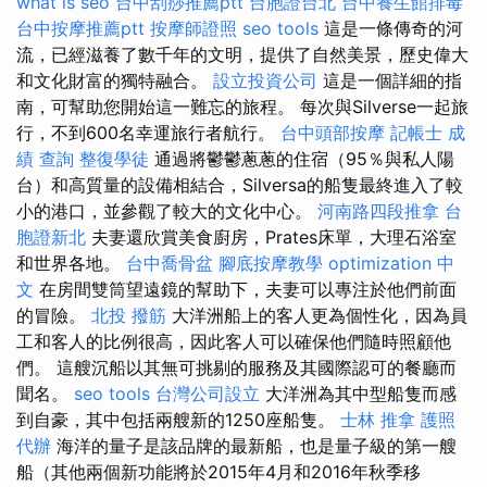
what is seo
台中刮痧推薦ptt
台胞證台北
台中養生館排毒
台中按摩推薦ptt
按摩師證照
seo tools
這是一條傳奇的河
流，已經滋養了數千年的文明，提供了自然美景，歷史偉大
和文化財富的獨特融合。
設立投資公司
這是一個詳細的指
南，可幫助您開始這一難忘的旅程。 每次與Silverse一起旅
行，不到600名幸運旅行者航行。
台中頭部按摩
記帳士 成
績 查詢
整復學徒
通過將鬱鬱蔥蔥的住宿（95％與私人陽
台）和高質量的設備相結合，Silversa的船隻最終進入了較
小的港口，並參觀了較大的文化中心。
河南路四段推拿
台
胞證新北
夫妻還欣賞美食廚房，Prates床單，大理石浴室
和世界各地。
台中喬骨盆
腳底按摩教學
optimization 中
文
在房間雙筒望遠鏡的幫助下，夫妻可以專注於他們前面
的冒險。
北投 撥筋
大洋洲船上的客人更為個性化，因為員
工和客人的比例很高，因此客人可以確保他們隨時照顧他
們。 這艘沉船以其無可挑剔的服務及其國際認可的餐廳而
聞名。
seo tools
台灣公司設立
大洋洲為其中型船隻而感
到自豪，其中包括兩艘新的1250座船隻。
士林 推拿
護照
代辦
海洋的量子是該品牌的最新船，也是量子級的第一艘
船（其他兩個新功能將於2015年4月和2016年秋季移