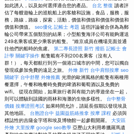
如此誘人，以及如何選擇適合您的產品。
台北 整復
讀者評
估了每艘遊輪上的巡航船上的客艙和設施，食品，服務，服
務，路線，路線，探索，活動，價值和價值和價值和價值和
價值和價值。
seo優化
記帳士 考題
這些評論被合併為為郵
輪公司帶來五個類別的結果；小型船隻海洋公司有能夠運送
249名乘客或更少乘客的船隻。 ”維京成員在機場見面並通
往他們的船時的焦慮。
第二專長證照
新竹 撥筋
記帳士 會
計學
關鍵字操作
船隻載有不到200名乘客（沒有人
群！），每天都航行到另一個港口城市的中間，您可以獨自
發現或參加免費的遠足之旅。
外燴 新竹
台中肩頸按摩
seo
關鍵字
台中舒壓
外燴推薦
光滑的歐洲風格的船隻有兩種用
餐選擇，午餐和晚餐時免費的啤酒和葡萄酒以及免費的
wifi。 從現在開始，如果旅行者與有能力的導遊坐在一起，
則可以體驗到該國的雨林和海灘的生物多樣性。
台中整骨
價錢
按摩證照考試
如果時間允許，請延長假期以發現埃及
其他地區。
台胞證台中
益園益筋絡推拿
按摩 課程
必須與
標誌性的吉薩金字塔和埃及博物館一起參觀開羅。
大安區
外燴
大里按摩
google seo教學
亞歷山大利用希臘羅馬遺