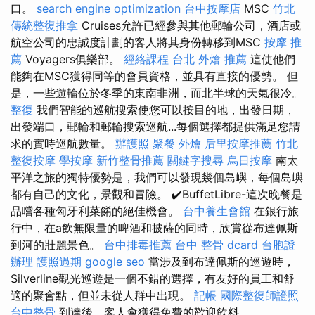
口。
search engine optimization
台中按摩店
MSC
竹北
傳統整復推拿
Cruises允許已經參與其他郵輪公司，酒店或
航空公司的忠誠度計劃的客人將其身份轉移到MSC
按摩 推
薦
Voyagers俱樂部。
經絡課程
台北 外燴 推薦
這使他們
能夠在MSC獲得同等的會員資格，並具有直接的優勢。 但
是，一些遊輪位於冬季的東南非洲，而北半球的天氣很冷。
整復
我們智能的巡航搜索使您可以按目的地，出發日期，
出發端口，郵輪和郵輪搜索巡航...每個選擇都提供滿足您請
求的實時巡航數量。
辦護照
聚餐 外燴
后里按摩推薦
竹北
整復按摩
學按摩
新竹整骨推薦
關鍵字搜尋
烏日按摩
南太
平洋之旅的獨特優勢是，我們可以發現幾個島嶼，每個島嶼
都有自己的文化，景觀和冒險。 ✔️BuffetLibre-這次晚餐是
品嚐各種匈牙利菜餚的絕佳機會。
台中養生會館
在銀行旅
行中，在a飲無限量的啤酒和披薩的同時，欣賞從布達佩斯
到河的壯麗景色。
台中排毒推薦
台中 整骨 dcard
台胞證
辦理
護照過期
google seo
當涉及到布達佩斯的巡遊時，
Silverline觀光巡遊是一個不錯的選擇，有友好的員工和舒
適的聚會點，但並未從人群中出現。
記帳
國際整復師證照
台中整骨
到達後，客人會獲得免費的歡迎飲料