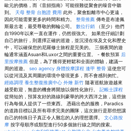
歐元的價格，而《音頻指南》可能很難從聚會的噪音中聽
到。
天母 整骨
台胞證 費用
此外，聚會點離市中心更遠，
因此可能需要更多的時間和精力。
整骨推薦
傳奇是布達佩
斯最古老，最受尊敬的郵輪公司。
數位行銷
（至少）他們
自1990年以來一直在運作，仍然很強大。 如果您仔細計劃
自己的旅行，則選擇正確的巡遊，並沉浸在埃及文化和歷史
中，可以確保您的尼羅修士旅程是完美的。 三個夜間的遊
輪通常涵蓋Asuan和Luxor之間的重要位置。 - 餐飲預算
后
里按摩推薦
但是，為了獲得更輕鬆和全面的體驗，建議一
周的巡遊。
seo agency
身體按摩課程
逢甲 整骨
這使您可
以從河流及其周圍的環境中發現更多，而不會感到匆忙。
經絡調理
養生整復推廣中心
外燴 新竹
隨著巡航旅遊越來
越受歡迎，無盡的機會將開放以個性化旅行。
記帳士課程
從簡短的，預算友好的路線到豪華的跨大西洋之旅，這些旅
行為每個人提供了一些東西。 憑藉出色的服務，Paradics
的道路目標以及所有尋求完美的團隊，這次旅行是那些想讓
自己的特殊日子真正令人難忘的人的理想選擇。
文心路按
摩
按字母順序或類型進行50多個旅行線之間的搜索。