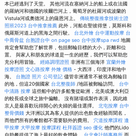
本已經逃到了天堂。 其他河流在塞納河上的船上或在法國
的羅納河和德國的埃爾巴河上，葡萄牙的杜羅河或波蘭的
Vistula河或奧德河上的薩恩河上。
傳統整復推拿技術士證
照班2023
台中推拿推薦
此外，河船在聖彼得堡，莫斯科和
俄羅斯河道上的黑海之間行駛。
台北外燴
台中運動按摩
台
中喬骨盆
台胞證台中
on page seo
台中按摩spa
rwd
地圖
肯定會幫助您了解世界，包括郵輪目標的大小，距離和位
置。 與家人和朋友的球道是一生的經歷，我們可以幫助您
充分利用冒險。
經絡調理證照
非洲有三個海洋
宜蘭外燴
按摩證照
文心路按摩
外燴 價格
- 大西洋，印度洋和地中
海。
台胞證 照片
公司登記
儘管非洲通常不被視為郵輪目
的地，但這20個國家
台北整復師
/地區被郵輪訪問。
台中
中清路 按摩
這些船中的許多船隻從歐洲，北美或澳大利亞
的較長或全球之旅中偏離。 沒有賭場或製作表演，因此維
京人是最喜歡玩得開心的夫婦的最佳選擇。
北屯按摩
台中
整骨價錢
大洋洲以其為客人提供的出色飲食經驗而聞名，
而他們所有的餐館都不需要額外的費用。
穴道按摩課程
逢
甲按摩
大甲按摩
按摩課程
杜拜簽證
seo 優化
他們的Lido
自助餐提供了海上最好的飲食體驗。
台北會計師事務所
而