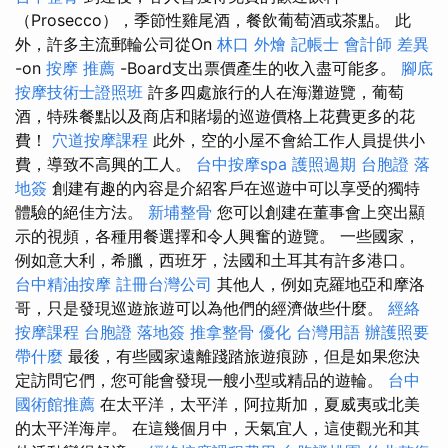
（Prosecco），季節性雞尾酒，餐飲葡萄酒或茶點。 此
外，許多主流郵輪公司從On
林口 外燴
記帳士 會計師 差異
-on
按摩 推薦
-Board支出票價產生的收入盡可能多。
腳底
按摩技術士證照班
許多四處旅行的人在海灘遊覽，葡萄
酒，特殊餐點以及商店和賭場的巡遊價格上花費更多的花
費！
穴道按摩課程
此外，空的小屋不會給工作人員提供小
費，導致不高興的工人。
台中按摩spa
護照過期
台胞證 落
地簽
創建有趣的內容是介紹客戶在巡遊中可以享受的獨特
體驗的絕佳方法。
新埔整骨
您可以創建在董事會上突出顯
示的視頻，各種用餐選擇和令人興奮的遊覽。 一些國家，
例如意大利，希臘，西班牙，法國和土耳其有許多港口。
台中精油按摩
註冊台灣公司
其他人，例如克羅地亞和摩洛
哥，只是發現巡遊旅遊可以為他們的經濟做些什麼。
經絡
按摩課程
台胞證 落地簽
推拿整骨
優化 台灣用語
辦護照要
帶什麼
最後，有些國家遠離踐踏旅遊痕跡，但是如果您決
定訪問它們，您可能會發現一艘小型或精品的遊輪。
台中
國術館推薦
在太平洋，太平洋，阿拉斯加，夏威夷或北美
的太平洋海岸。 在這幾個月中，天氣宜人，這使觀光和其