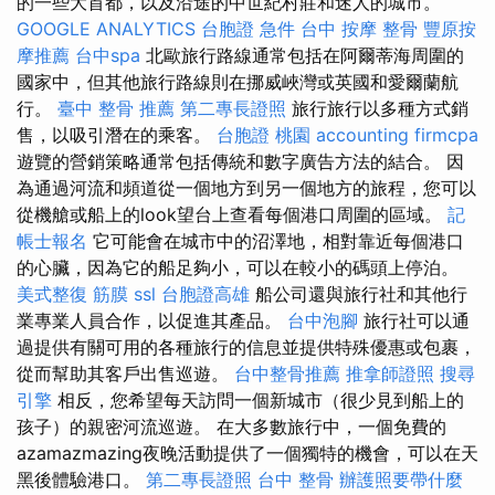
的一些大首都，以及沿途的中世紀村​​莊和迷人的城市。
GOOGLE ANALYTICS
台胞證 急件
台中 按摩 整骨
豐原按
摩推薦
台中spa
北歐旅行路線通常包括在阿爾蒂海周圍的
國家中，但其他旅行路線則在挪威峽灣或英國和愛爾蘭航
行。
臺中 整骨 推薦
第二專長證照
旅行旅行以多種方式銷
售，以吸引潛在的乘客。
台胞證 桃園
accounting firmcpa
遊覽的營銷策略通常包括傳統和數字廣告方法的結合。 因
為通過河流和頻道從一個地方到另一個地方的旅程，您可以
從機艙或船上的look望台上查看每個港口周圍的區域。
記
帳士報名
它可能會在城市中的沼澤地，相對靠近每個港口
的心臟，因為它的船足夠小，可以在較小的碼頭上停泊。
美式整復 筋膜
ssl
台胞證高雄
船公司還與旅行社和其他行
業專業人員合作，以促進其產品。
台中泡腳
旅行社可以通
過提供有關可用的各種旅行的信息並提供特殊優惠或包裹，
從而幫助其客戶出售巡遊。
台中整骨推薦
推拿師證照
搜尋
引擎
相反，您希望每天訪問一個新城市（很少見到船上的
孩子）的親密河流巡遊。 在大多數旅行中，一個免費的
azamazmazing夜晚活動提供了一個獨特的機會，可以在天
黑後體驗港口。
第二專長證照
台中 整骨
辦護照要帶什麼