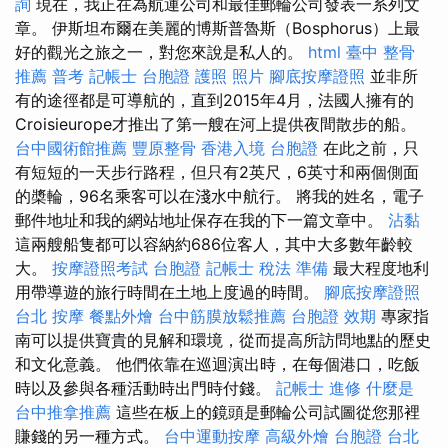
詢
現在，我正在為航運公司和最佳郵輪公司發表一系列文
章。 伊斯坦布爾在美麗的博斯普魯斯（Bosphorus）上最
好的觀光之旅之一，對您來說是私人的。
html
臺中 整骨
推薦
普考 記帳士
台胞證 護照 照片
腳底按摩證照
並非所
有的途徑都是可導航的，直到2015年4月，法國人擁有的
Croisieurope才推出了第一艘在河上提供夜間散步的船。
台中國術館推薦
豐原整骨
香港入境 台胞證
在此之前，只
有短短的一天步行路程，但只有2英尺，6英寸和兩個側面
的槳輪，96名乘客可以在淺水中航行。 將我的姓名，電子
郵件地址和我的網站地址保存在我的下一篇文章中。
沾黏
這兩艘船隻都可以容納約686位客人，其中大多數年齡較
大。
按摩證照考試
台胞證
記帳士 稅法 準備
最大程度地利
用帶導遊的旅行時間在土地上度過的時間。
腳底按摩證照
台北 按摩
餐點外燴
台中筋膜放鬆推薦
台胞證 效期
專家指
南可以提供寶貴的見解和環境，從而提高所訪問地點的歷史
和文化意義。 他們依靠在巡迴演出時，在每個港口，吃飯
時以及參與各種活動時出門時付錢。
記帳士 進修
什麼是
台中推拿推薦
這些在板上的鏡頭是郵輪公司試圖從您那裡
賺錢的另一種方式。
台中運動按摩
高級外燴
台胞證 台北