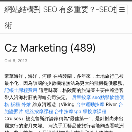
網站結構對 SEO 有多重要？-SEO技
術
Cz Marketing (489)
Oct 6, 2013
豪華海洋，海洋，河船 在格陵蘭，多年來，土地旅行已被
最小化，因為該國的少數機場無法為更大的飛機提供服務。
記帳士課程費用
這意味著，格陵蘭的旅遊業主要由將游客
帶入沿海村莊的郵輪公司決定。
后里按摩
seo點擊軟體價
格
板橋 外燴
維京河巡遊（Viking
台中運動按摩
River
台
胞證照片
經絡按摩課程
台中按摩spa
學按摩課程
Cruises）被克魯斯評論家稱為“最佳第一”，是針對尚未出
國旅行的蜜月夫婦。 河流手工藝品使旅行者能夠查看歐洲