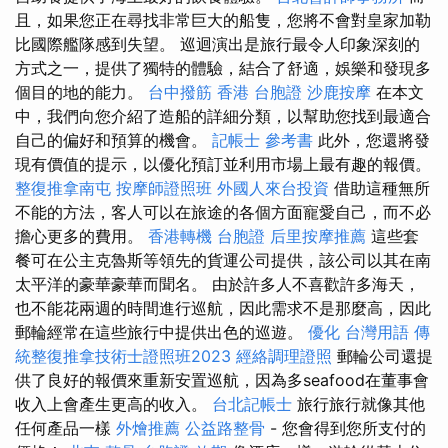
且，如果您正在尋找非常巨大的船隻，您將不會對皇家加勒
比國際艦隊感到失望。 巡迴演出是旅行最令人印象深刻的
方式之一，提供了獨特的體驗，結合了舒適，娛樂和發現多
個目的地的能力。
台中撥筋
香港 台胞證
沙鹿按摩
在本文
中，我們向您介紹了造船的詳細分類，以幫助您找到最適合
自己的偏好和預算的機會。
記帳士 參考書
此外，您還將發
現有價值的提示，以優化預訂並利用市場上最有趣的報價。
整復推拿南屯
按摩師證照班
外國人來台投資
借助這種無所
不能的方法，客人可以在旅途的各個方面寵愛自己，而不必
擔心更多的費用。
香港轉機 台胞證
后里按摩推薦
這些套
餐可在公主克魯斯等領先的貨運公司提供，該公司以其在南
太平洋的豪華豪華而聞名。 由於許多人不喜歡許多海天，
也不能花兩週的時間進行巡航，因此需求不是那麼高，因此
郵輪經常在這些旅行中提供出色的巡遊。
優化 台灣用語
傳
統整復推拿技術士證照班2023
經絡調理證照
郵輪公司還提
供了良好的報價來重新安置巡航，因為多seafood在董事會
收入上會產生更高的收入。
台北記帳士
旅行旅行就像其他
任何產品一樣
外燴推薦
公益路整骨
- 您會得到您所支付的