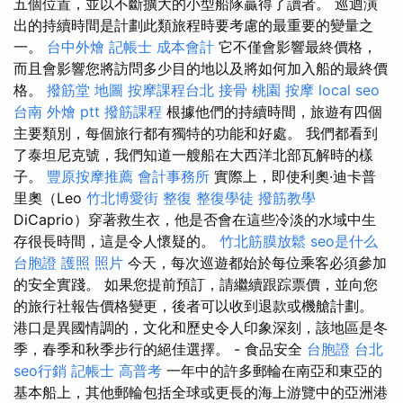
五個位置，並以不斷擴大的小型船隊贏得了讀者。 巡迴演
出的持續時間是計劃此類旅程時要考慮的最重要的變量之
一。
台中外燴
記帳士 成本會計
它不僅會影響最終價格，
而且會影響您將訪問多少目的地以及將如何加入船的最終價
格。
撥筋堂 地圖
按摩課程台北
接骨
桃園 按摩
local seo
台南 外燴 ptt
撥筋課程
根據他們的持續時間，旅遊有四個
主要類別，每個旅行都有獨特的功能和好處。 我們都看到
了泰坦尼克號，我們知道一艘船在大西洋北部瓦解時的樣
子。
豐原按摩推薦
會計事務所
實際上，即使利奧·迪卡普
里奧（Leo
竹北博愛街 整復
整復學徒
撥筋教學
DiCaprio）穿著救生衣，他是否會在這些冷淡的水域中生
存很長時間，這是令人懷疑的。
竹北筋膜放鬆
seo是什么
台胞證 護照 照片
今天，每次巡遊都始於每位乘客必須參加
的安全實踐。 如果您提前預訂，請繼續跟踪票價，並向您
的旅行社報告價格變更，後者可以收到退款或機艙計劃。
港口是異國情調的，文化和歷史令人印象深刻，該地區是冬
季，春季和秋季步行的絕佳選擇。 - 食品安全
台胞證 台北
seo行銷
記帳士 高普考
一年中的許多郵輪在南亞和東亞的
基本船上，其他郵輪包括全球或更長的海上游覽中的亞洲港