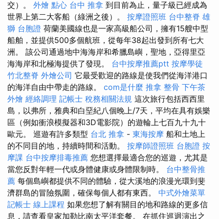
交）。
外燴 點心
台中 推拿
到目前為止，量子級已經成為
世界上第二大客船（綠洲之後）。
按摩證照班
台中整脊
雄
獅 台胞證
荷蘭美國線也是一家高級船公司，擁有15艘中型
船舶，並提供500多個航班，從每年38起出發到所有七大
洲。 該公司通過地中海海岸和希臘島嶼，聖地，亞得里亞
海海岸和北極海提供了發現。
台中按摩推薦ptt
按摩學徒
竹北整脊
外燴公司
它最受歡迎的路線是使我們從海洋港口
的海洋自由中帶走的路線。
com是什麼
推拿 整骨
下午茶
外燴
經絡調理
記帳士 稅務相關法規
這次旅行包括西西里
島，以弗所，雅典和白堊紀八個晚上/7天，平均在具有娛樂
區（例如衝浪模擬器和3D電影院）的遊輪上七百九十九十
歐元。 巡遊有許多類型
台北 推拿
-
東海按摩
船和土地上
的不同目的地，持續時間和活動。
按摩師證照班
台胞證
按
摩課
台中按摩排毒推薦
您想選擇最適合您的巡遊，尤其是
當您反對年輕一代或身體健康或身體限制時。
台中整骨推
薦
每個島嶼都提供不同的體驗，從大溪地的浪漫光環到斐
濟群島的冒險氛圍，確保每個人都有東西。
中式外燴菜單
記帳士 線上課程
如果您想了解有關目的地和路線的更多信
息，請查看皇家加勒比南太平洋套餐。 在抓住巡迴演出之