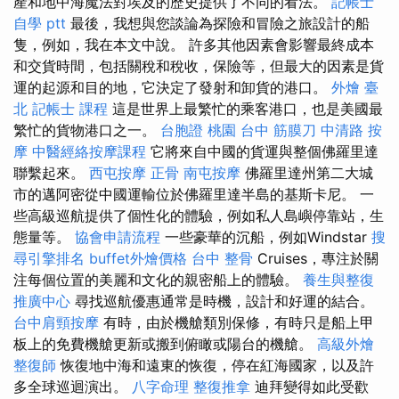
產和地中海魔法對埃及的歷史提供了不同的看法。
記帳士
自學 ptt
最後，我想與您談論為探險和冒險之旅設計的船
隻，例如，我在本文中說。 許多其他因素會影響最終成本
和交貨時間，包括關稅和稅收，保險等，但最大的因素是貨
運的起源和目的地，它決定了發射和卸貨的港口。
外燴 臺
北
記帳士 課程
這是世界上最繁忙的乘客港口，也是美國最
繁忙的貨物港口之一。
台胞證 桃園
台中 筋膜刀
中清路 按
摩
中醫經絡按摩課程
它將來自中國的貨運與整個佛羅里達
聯繫起來。
西屯按摩
正骨
南屯按摩
佛羅里達州第二大城
市的邁阿密從中國運輸位於佛羅里達半島的基斯卡尼。 一
些高級巡航提供了個性化的體驗，例如私人島嶼停靠站，生
態量等。
協會申請流程
一些豪華的沉船，例如Windstar
搜
尋引擎排名
buffet外燴價格
台中 整骨
Cruises，專注於關
注每個位置的美麗和文化的親密船上的體驗。
養生與整復
推廣中心
尋找巡航優惠通常是時機，設計和好運的結合。
台中肩頸按摩
有時，由於機艙類別保修，有時只是船上甲
板上的免費機艙更新或搬到俯瞰或陽台的機艙。
高級外燴
整復師
恢復地中海和遠東的恢復，停在紅海國家，以及許
多全球巡迴演出。
八字命理 整復推拿
迪拜變得如此受歡