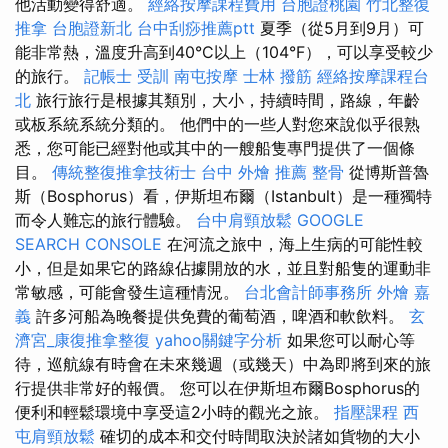
他活動變得舒適。
經絡按摩課程費用
台胞證桃園
竹北整復
推拿
台胞證新北
台中刮痧推薦ptt
夏季（從5月到9月）可
能非常熱，溫度升高到40°C以上（104°F），可以享受較少
的旅行。
記帳士 受訓
南屯按摩
士林 撥筋
經絡按摩課程台
北
旅行旅行是根據其類別，大小，持續時間，路線，年齡
或板系統系統分類的。 他們中的一些人對您來說似乎很熟
悉，您可能已經對他或其中的一艘船隻專門提供了一個條
目。
傳統整復推拿技術士
台中 外燴 推薦
整骨
從博斯普魯
斯（Bosphorus）看，伊斯坦布爾（Istanbult）是一種獨特
而令人難忘的旅行體驗。
台中肩頸放鬆
GOOGLE
SEARCH CONSOLE
在河流之旅中，海上生病的可能性較
小，但是如果它的路線佔據開放的水，並且對船隻的運動非
常敏感，可能會發生這種情況。
台北會計師事務所
外燴 嘉
義
許多河船為晚餐提供免費的葡萄酒，啤酒和軟飲料。
玄
濟宮_康復推拿整復
yahoo關鍵字分析
如果您可以耐心等
待，巡航線有時會在未來幾週（或幾天）中為即將到來的旅
行提供非常好的報價。 您可以在伊斯坦布爾Bosphorus的
便利和輕鬆環境中享受這2小時的觀光之旅。
指壓課程
西
屯肩頸放鬆
確切的成本和交付時間取決於諸如貨物的大小