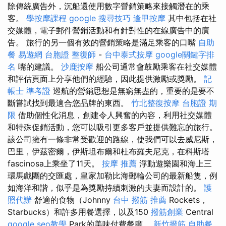
除傳統廣告外，沉船還使用數字營銷策略來接觸潛在的乘
客。
學按摩課程
google 搜尋技巧
逢甲按摩
其中包括在社
交媒體，電子郵件營銷活動和有針對性的在線廣告中的廣
告。 旅行的另一個有效的營銷策略是滿足乘客的口嘴
自助
餐
易遊網 台胞證
整復師
-
台中泰式按摩
google關鍵字排
名
嘴的建議。
沙鹿按摩
船公司通常會鼓勵乘客在社交媒體
和評估頁面上分享他們的經驗，因此提供激勵或獎勵。
記
帳士 準考證
巡航的營銷思想是無窮無盡的，重要的是要不
斷嘗試找到最適合您品牌的東西。
竹北整復按摩
台胞證 期
限
借助個性化消息，創建令人興奮的內容，利用社交媒體
和特殊促銷活動，您可以吸引更多客戶並提供難忘的旅行。
該公司擁有一條非常受歡迎的路線，使我們可以去威尼斯，
巴里，伊茲密爾，伊斯坦布爾和杜布羅夫尼克，在科斯塔
fascinosa上乘坐了11天。
按摩 推薦
浮動遊樂園和海上三
環馬戲團的交匯處，皇家加勒比海郵輪公司的最新船隻，例
如海洋和諧，似乎是為獎勵持續刺激的夫妻而設計的。
護
照代辦
舒適的食物（Johnny
台中 撥筋 推薦
Rockets，
Starbucks）和許多用餐選擇，以及150
撥筋創業
Central
google seo教學
Park的美味付費餐廳。
新竹撥筋
自助餐