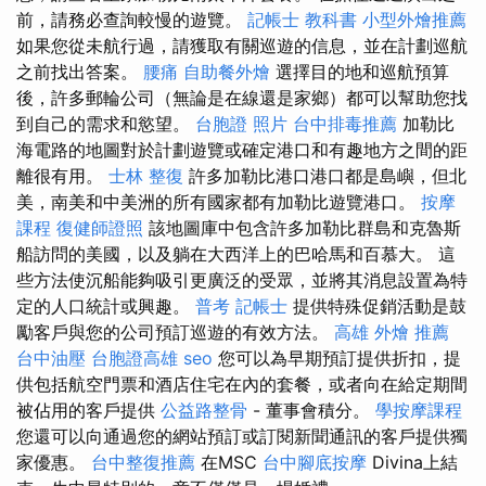
前，請務必查詢較慢的遊覽。
記帳士 教科書
小型外燴推薦
如果您從未航行過，請獲取有關巡遊的信息，並在計劃巡航
之前找出答案。
腰痛
自助餐外燴
選擇目的地和巡航預算
後，許多郵輪公司（無論是在線還是家鄉）都可以幫助您找
到自己的需求和慾望。
台胞證 照片
台中排毒推薦
加勒比
海電路的地圖對於計劃遊覽或確定港口和有趣地方之間的距
離很有用。
士林 整復
許多加勒比港口港口都是島嶼，但北
美，南美和中美洲的所有國家都有加勒比遊覽港口。
按摩
課程
復健師證照
該地圖庫中包含許多加勒比群島和克魯斯
船訪問的美國，以及躺在大西洋上的巴哈馬和百慕大。 這
些方法使沉船能夠吸引更廣泛的受眾，並將其消息設置為特
定的人口統計或興趣。
普考 記帳士
提供特殊促銷活動是鼓
勵客戶與您的公司預訂巡遊的有效方法。
高雄 外燴 推薦
台中油壓
台胞證高雄
seo
您可以為早期預訂提供折扣，提
供包括航空門票和酒店住宅在內的套餐，或者向在給定期間
被佔用的客戶提供
公益路整骨
- 董事會積分。
學按摩課程
您還可以向通過您的網站預訂或訂閱新聞通訊的客戶提供獨
家優惠。
台中整復推薦
在MSC
台中腳底按摩
Divina上結