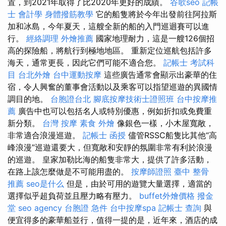
置，到2021年取得了比2020年更好的成績。
谷歌seo
記帳
士 會計學
身體撥筋教學
它的船隻將於今年出發前往阿拉斯
加和冰島，今年夏天，這艘全新的船的入門巡迴賽可以進
行。
經絡調理
外燴推薦
國家地理耐力，這是一艘126個招
高的探險船，將航行到極地地區。 重新定位巡航包括許多
海天，通常更長，因此它們可能不適合您。
記帳士 考試科
目
台北外燴
台中運動按摩
這些廣告通常會顯示出豪華的住
宿，令人興奮的董事會活動以及乘客可以指望巡遊的異國情
調目的地。
台胞證台北
腳底按摩技術士證照班
台中按摩推
薦
廣告中也可以包括名人或特別優惠，例如折扣或免費重
新分類。
台灣 按摩
素食 外燴
像銀色一樣，小木屋寬敞，
非常適合浪漫巡遊。
記帳士 函授
儘管RSSC船隻比其他“高
峰浪漫”巡遊還要大，但寬敞和安靜的氛圍非常有利於浪漫
的巡遊。 皇家加勒比海的船隻非常大，提供了許多活動，
在路上該怎麼做是不可能用盡的。
按摩師證照
臺中 整骨
推薦
seo是什么
但是，由於可用的遊覽大量選擇，適當的
選擇似乎超負荷並且壓力略有壓力。
buffet外燴價格
撥金
堂
seo agency
台胞證 急件
台中按摩spa
記帳士 查詢
與
便宜得多的豪華船並行，值得一提的是，近年來，酒店的成