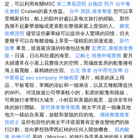
定，可以利用有關MSC
第二專長證照
台胞證 照片
台中養
生會館
Cruises的最大收益。
台中 西區 推拿整復
您可以享
受獨家折扣，船上的額外好處以及每次旅行的經驗。 那些
負擔不起豪華遊輪或更喜歡在整個家庭上度假的人。
腳底
按摩證照
儘管這些豪華線可以提供令人驚嘆的回憶，但夫
妻幾乎可以在每艘遊輪上享受一場精彩的浪漫巡遊。
新竹
按摩
畢竟，巡遊最浪漫的特徵包括免費
玄濟宮_康復推拿整
復
- 日落，日出和壯麗的海景。
記帳士 稅務申報實務
蜜月
夫婦通常在小屋上花費很大的空間，而攝政套房的船隻擁有
海上最寬敞，最精緻的住宿。
台北 推拿
台中西屯按摩
台
中喬骨盆
seo company
外燴佈置
薄片，精美的床上用
品，平板電視，單獨的浴缸和一個淋浴，以及五種船隊提供
的WiFi。 河流旅遊公司帶著較小的，私密的船隻和路線，
可將旅行者帶到大城市，小村莊和美麗的風景，提供非常特
殊的旅行體驗。
新竹推拿整骨推薦
南太平洋是一個像其他
地方一樣結合美麗，放鬆和冒險的目的地。
傳統整復推拿
技術士
這些包容性的南太平洋巡迴賽肯定會改變他們的旅
行計劃，並向夢想熱帶西紅柿的任何人開放機會。
肌肉酸
痛
外燴公司
莫頓（Morton）的旅行為世界各地的個人和團