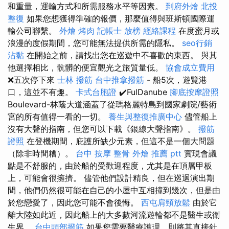
和重量，運輸方式和所需服務水平等因素。
到府外燴
北投
整復
如果您想獲得準確的報價，那麼值得與班斯頓國際運
輸公司聯繫。
外燴 烤肉
記帳士 放榜
經絡課程
在度蜜月或
浪漫的度假期間，您可能無法提供所需的隱私。
seo行銷
沾黏
在開始之前，請找出您在巡遊中不喜歡的東西。 與其
他選擇相比，骯髒的便宜觀光之旅質量低。
協會成立費用
❌五次停下來
士林 撥筋
台中推拿撥筋
- 船5次，遊覽港
口，這並不有趣。
卡式台胞證
✔️FulDanube
腳底按摩證照
Boulevard-林蔭大道涵蓋了從瑪格麗特島到國家劇院/藝術
宮的所有值得一看的一切。
養生與整復推廣中心
儘管船上
沒有大聲的​​指南，但您可以下載《銀線大聲指南》。
撥筋
證照
在登機期間，庇護所缺少元素，但這不是一個大問題
（除非時間糟）。
台中 按摩 整骨
外燴 推薦 ptt
實現會議
點是不舒服的，由於船的受歡迎程度，尤其是在頂層甲板
上，可能會很擁擠。 儘管他們設計精良，但在巡迴演出期
間，他們仍然很可能在自己的小屋中互相撞到幾次，但是由
於您戀愛了，因此您可能不會後悔。
西屯肩頸放鬆
由於它
離大陸如此近，因此船上的大多數河流遊輪都不是醫生或衛
生界。
台中頭部撥筋
如果您需要醫療護理，則將其直接針