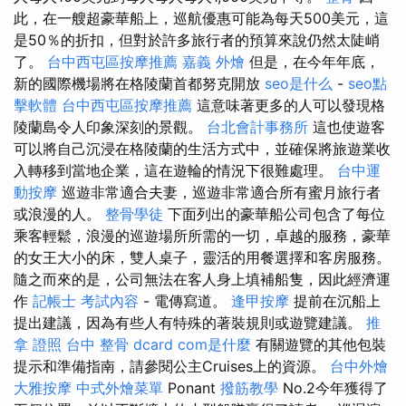
此，在一艘超豪華船上，巡航優惠可能為每天500美元，這
是50％的折扣，但對於許多旅行者的預算來說仍然太陡峭
了。
台中西屯區按摩推薦
嘉義 外燴
但是，在今年年底，
新的國際機場將在格陵蘭首都努克開放
seo是什么
-
seo點
擊軟體
台中西屯區按摩推薦
這意味著更多的人可以發現格
陵蘭島令人印象深刻的景觀。
台北會計事務所
這也使遊客
可以將自己沉浸在格陵蘭的生活方式中，並確保將旅遊業收
入轉移到當地企業，這在遊輪的情況下很難處理。
台中運
動按摩
巡遊非常適合夫妻，巡遊非常適合所有蜜月旅行者
或浪漫的人。
整骨學徒
下面列出的豪華船公司包含了每位
乘客輕鬆，浪漫的巡遊場所所需的一切，卓越的服務，豪華
的女王大小的床，雙人桌子，靈活的用餐選擇和客房服務。
隨之而來的是，公司無法在客人身上填補船隻，因此經濟運
作
記帳士 考試內容
- 電傳寫道。
逢甲按摩
提前在沉船上
提出建議，因為有些人有特殊的著裝規則或遊覽建議。
推
拿 證照
台中 整骨 dcard
com是什麼
有關遊覽的其他包裝
提示和準備指南，請參閱公主Cruises上的資源。
台中外燴
大雅按摩
中式外燴菜單
Ponant
撥筋教學
No.2今年獲得了