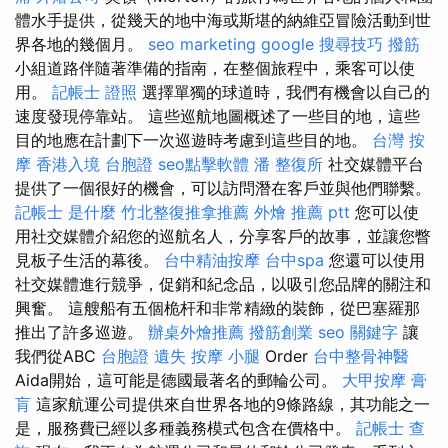
體水手提供，從幾天的地中海或斯堪的納維亞冒險活動到世
界各地的幾個月。
seo marketing
google 搜尋技巧
撥筋
小組道路伴隨著準備的指南，在整個旅程中，乘客可以使
用。
記帳士 證照
選擇單獨的球道時，我們有機會以自己的
速度發現停靠站。 這些巡航地圖概述了一些目的地，這些
目的地應在計劃下一次巡遊時考慮到這些目的地。
台灣 按
摩
香港入境 台胞證
seo點擊軟體
潘 整復所
社交媒體平台
提供了一個很好的機會，可以訪問潛在客戶並與他們聯繫。
記帳士 是什麼
竹北整復推拿推薦
外燴 推薦 ptt
您可以使
用社交媒體介紹您的巡航名人，分享客戶的故事，並讓您瞥
見板子生活的幕後。
台中精油按摩
台中spa
您還可以使用
社交媒體進行競爭，促銷和紀念品，以吸引您品牌的關注和
興奮。 這艘船有五個桅杆和非常精緻的裝飾，從巴塞羅那
推出了許多巡遊。
辦桌外燴推薦
撥筋創業
seo 關鍵字
讓
我們從ABC
台胞證 遺失
按摩 小腿
Order
台中整骨神醫
Aida開始，這可能是德國最著名的郵輪公司。
大甲按摩
膏
肓
這家航運公司提供來自世界各地的9條路線，其功能之一
是，服務費已經以多種義務模式包含在價格中。
記帳士 查