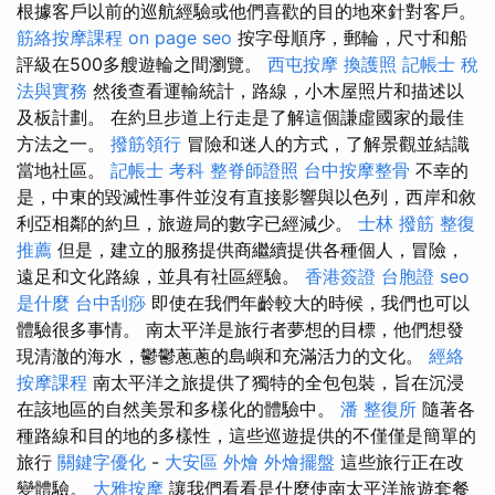
根據客戶以前的巡航經驗或他們喜歡的目的地來針對客戶。
筋絡按摩課程
on page seo
按字母順序，郵輪，尺寸和船
評級在500多艘遊輪之間瀏覽。
西屯按摩
換護照
記帳士 稅
法與實務
然後查看運輸統計，路線，小木屋照片和描述以
及板計劃。 在約旦步道上行走是了解這個謙虛國家的最佳
方法之一。
撥筋領行
冒險和迷人的方式，了解景觀並結識
當地社區。
記帳士 考科
整脊師證照
台中按摩整骨
不幸的
是，中東的毀滅性事件並沒有直接影響與以色列，西岸和敘
利亞相鄰的約旦，旅遊局的數字已經減少。
士林 撥筋
整復
推薦
但是，建立的服務提供商繼續提供各種個人，冒險，
遠足和文化路線，並具有社區經驗。
香港簽證 台胞證
seo
是什麼
台中刮痧
即使在我們年齡較大的時候，我們也可以
體驗很多事情。 南太平洋是旅行者夢想的目標，他們想發
現清澈的海水，鬱鬱蔥蔥的島嶼和充滿活力的文化。
經絡
按摩課程
南太平洋之旅提供了獨特的全包包裝，旨在沉浸
在該地區的自然美景和多樣化的體驗中。
潘 整復所
隨著各
種路線和目的地的多樣性，這些巡遊提供的不僅僅是簡單的
旅行
關鍵字優化
-
大安區 外燴
外燴擺盤
這些旅行正在改
變體驗。
大雅按摩
讓我們看看是什麼使南太平洋旅遊套餐