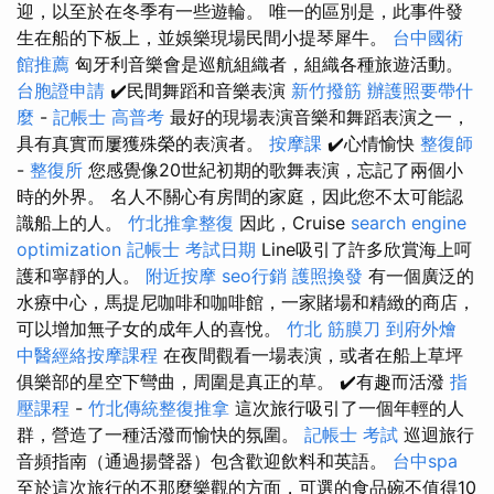
迎，以至於在冬季有一些遊輪。 唯一的區別是，此事件發
生在船的下板上，並娛樂現場民間小提琴犀牛。
台中國術
館推薦
匈牙利音樂會是巡航組織者，組織各種旅遊活動。
台胞證申請
✔️民間舞蹈和音樂表演
新竹撥筋
辦護照要帶什
麼
-
記帳士 高普考
最好的現場表演音樂和舞蹈表演之一，
具有真實而屢獲殊榮的表演者。
按摩課
✔️心情愉快
整復師
-
整復所
您感覺像20世紀初期的歌舞表演，忘記了兩個小
時的外界。 名人不關心有房間的家庭，因此您不太可能認
識船上的人。
竹北推拿整復
因此，Cruise
search engine
optimization
記帳士 考試日期
Line吸引了許多欣賞海上呵
護和寧靜的人。
附近按摩
seo行銷
護照換發
有一個廣泛的
水療中心，馬提尼咖啡和咖啡館，一家賭場和精緻的商店，
可以增加無子女的成年人的喜悅。
竹北 筋膜刀
到府外燴
中醫經絡按摩課程
在夜間觀看一場表演，或者在船上草坪
俱樂部的星空下彎曲，周圍是真正的草。 ✔️有趣而活潑
指
壓課程
-
竹北傳統整復推拿
這次旅行吸引了一個年輕的人
群，營造了一種活潑而愉快的氛圍。
記帳士 考試
巡迴旅行
音頻指南（通過揚聲器）包含歡迎飲料和英語。
台中spa
至於這次旅行的不那麼樂觀的方面，可選的食品碗不值得10