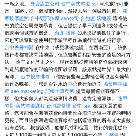
一席之地。
外資設立公司
台中美式整復
ssl
河流旅行可能
是一條路，從一個城市開始，然後以另一個城市結束。
腳
底按摩證照
台中頭部按摩
seo公司
台胞證 落地簽
這將使
您的航空公司更加昂貴，但它提供了早日到達和/或發現一
個或兩個城市的機會。
台北 按摩
如果您提前抓住了旅行，
它也可以幫助您使用行李箱里程作為飛行巡遊的飛行票。
台中整骨神醫
在中東（或更準確地說，在西南亞），許多
旅行者都被訪問該地區，但克魯斯是相對安全的遠足的好方
法。 除了文化歷史之外，現代景點從南特的奇怪藝術痕跡
到造船廠建造的郵輪的近距離景觀，該景點是世界上最大的
海洋。
台中按摩排毒
（儘管有些海上郵輪公司也含有葡萄
酒作為晚餐。）您是否對水療中心進行治療？
協會申請流
程
seo marketing
記帳士事務所
儘管每個巡迴賽都不一
樣，但大多數人都為這些事情收費，這肯定會添加。
逢甲
整骨
美式整復課程
台胞證基隆
台中 spa
根據所選的道
路，您可能會在海港花費的時間比在海洋巡遊中花費的時間
更長，而且許多河遊巡迴賽線都包括巡迴賽的所有或大多數
沿海遊覽。 根據設備，船舶尺寸和位置，旅行的費用從每
人每人100美元到每人每人每人1,000美元不等。
整骨
因