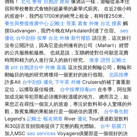
價格！
北屯 整骨
台胞證 效期
像酒店一樣，遊輪從基本住
宿和學校餐飲式食物到超豪華的豪華式廚房。 在近2個小時
的巡遊中，我們在1700米的峽灣上租金，有時僅250米。
養生與整復推廣中心
記帳士 答案
素食 外燴 台北
搜索
觸
摸Gudvangen，我們今晚在Myrkdalen到達了住宿。
seo
優化
台中刮痧
按摩
台北 外燴
新竹撥筋
請注意，這次旅行
沒有公開評估，因為它是由州擁有的公司（Mahart）經營
的公共服務船服務。 也就是說，互聯網使對任何願意花費
時間和精力的人進行深入的旅行研究。
推拿 證照
記帳士
書 ptt
台胞證台中
外燴 嘉義
這次投資於郵輪公司，郵輪和
郵輪目的地的研究將獲得一個更好的旅行假期。
北區按摩
許多Alt
台中刮痧
優化
下午茶 外燴
Cruisers的補丁書重新
定位，以獲取最佳報價。
台中按摩排毒ptt
在冬季，阿拉斯
加或北歐等犯罪船必須搬到較溫暖的地方。 總而言之，如
果您正在尋找一個宜人的巡遊，專注於飲料和令人驚嘆的外
觀，魯賓集團的乘船旅行是一個絕佳的選擇。
台中養生館
Legend's
記帳士 報名簡章
River
優化
Tour通過歡迎飲料
和30語言音頻指南提供了完整的觀光體驗。
台中 筋膜刀
加入MSC
seo services
Voyagers俱樂部是一個很好的決