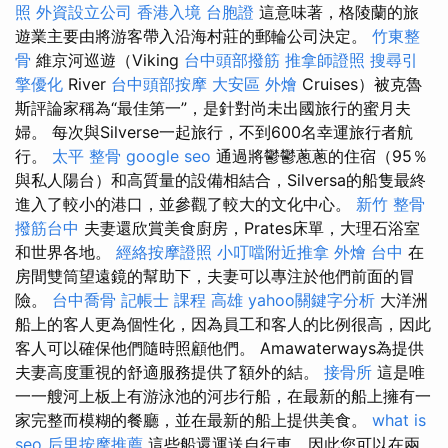
照
外資設立公司
香港入境 台胞證
這意味著，格陵蘭的旅
遊業主要由將游客帶入沿海村莊的郵輪公司決定。
竹東整
骨
維京河巡遊（Viking
台中頭部撥筋
推拿師證照
搜尋引
擎優化
River
台中頭部按摩
大安區 外燴
Cruises）被克魯
斯評論家稱為“最佳第一”，是針對尚未出國旅行的蜜月夫
婦。 每次與Silverse一起旅行，不到600名幸運旅行者航
行。
太平 整骨
google seo
通過將鬱鬱蔥蔥的住宿（95％
與私人陽台）和高質量的設備相結合，Silversa的船隻最終
進入了較小的港口，並參觀了較大的文化中心。
新竹 整骨
撥筋台中
夫妻還欣賞美食廚房，Prates床單，大理石浴室
和世界各地。
經絡按摩證照
小叮噹附近推拿
外燴 台中
在
房間雙筒望遠鏡的幫助下，夫妻可以專注於他們前面的冒
險。
台中喬骨
記帳士 課程 高雄
yahoo關鍵字分析
大洋洲
船上的客人更為個性化，因為員工和客人的比例很高，因此
客人可以確保他們隨時照顧他們。 Amawaterways為提供
夫妻高度重視的舒適服務提供了額外的結。
接骨所
這是唯
一一艘河上板上有游泳池的河步行船，在最新的船上擁有一
家完整而模糊的餐廳，並在最新的船上提供美食。
what is
seo
后里按摩推薦
這些船還運送自行車，因此您可以在兩