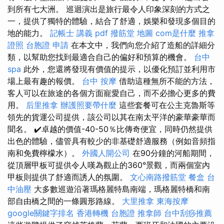
到所有七大洲。 巡迴演出是旅行最令人印象深刻的方式之
一，提供了獨特的體驗，結合了舒適，娛樂和發現多個目的
地的能力。
記帳士 講義 pdf
撥筋堂 地圖
com是什麼
推拿
證照
台胞證 申請
在本文中，我們向您介紹了造船的詳細分
類，以幫助您找到最適合自己的偏好和預算的機會。
台中
spa
此外，您還將發現有價值的提示，以優化預訂並利用市
場上最有趣的報價。
台中 按摩
借助這種無所不能的方法，
客人可以在旅途的各個方面寵愛自己，而不必擔心更多的費
用。
后里推拿
辦護照要帶什麼
這些套餐可在公主克魯斯等
領先的貨運公司提供，該公司以其在南太平洋的豪華豪華而
聞名。 ✔️卓越的價值-40-50％比傳奇便宜，同時仍然提供
出色的體驗，儘管具有較少的非基礎舒適服務（例如音頻指
南和免費檸檬水）。
外國人開公司
在90分鐘的河船期間，
從頂層甲板可提供令人嘆為觀止的360°景觀，而兩個室內
甲板則提供了舒適而誘人的氛圍。
文心南路撥筋堂
餐盒
台
中油壓
大多數巡遊沿著瑪格麗特島南端，瑪格麗特橋和南
部自由橋之間的一條圓形路線。
大里推拿
東海按摩
google關鍵字排名
香港轉機 台胞證
推拿師
台中刮痧推薦