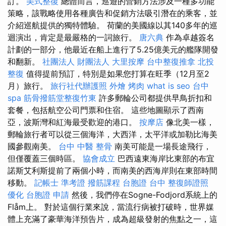
訂。
美式整復
總體而言，巡遊的營銷方法涉及一種多功能
策略，該戰略使用各種廣告和促銷方法吸引潛在的乘客，並
介紹巡航提供的獨特體驗。 荷蘭的美國線以其140多年的巡
迴演出，肯定是最嚴格的一詞旅行。
唐六典
作為卓越簽名
計劃的一部分，他最近在船上進行了5.25億美元的艦隊開發
和翻新。
社團法人 財團法人
大里按摩
台中整復推拿
北投
整復
值得提前預訂，特別是如果您打算在旺季（12月至2
月）旅行。
旅行社代辦護照
外燴 烤肉
what is seo
台中
spa
筋骨撥筋堂整復竹東
許多郵輪公司都提供早鳥折扣和
套餐，包括航空公司門票和住宿。 這些地圖顯示了西南
亞，波斯灣和紅海最受歡迎的港口。
按摩店
像北美一樣，
郵輪旅行者可以從三個海洋，大西洋，太平洋或加勒比海美
國參觀南美。
台中 中醫 整骨
南美可能是一場長途飛行，
但僅覆蓋三個時區。
協會成立
巴西遠東海岸比東部的布宜
諾斯艾利斯提前了兩個小時，而南美的西海岸則在東部時間
移動。
記帳士 準考證
撥筋課程
台胞證 台中
整復師證照
優化
台胞證 申請
然後，我們停在Sogne-Fodjord系統上的
Flåm上。 對於這個行業來說，當流行病被打破時，世界媒
體上充滿了豪華海洋預告片，成為超級發射的焦點之一，這