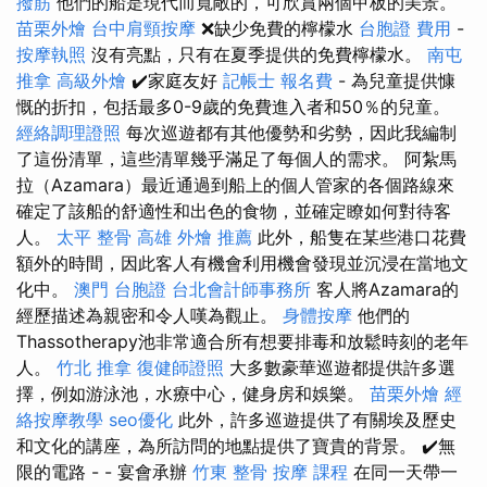
撥筋
他們的船是現代而寬敞的，可欣賞兩個甲板的美景。
苗栗外燴
台中肩頸按摩
❌缺少免費的檸檬水
台胞證 費用
-
按摩執照
沒有亮點，只有在夏季提供的免費檸檬水。
南屯
推拿
高級外燴
✔️家庭友好
記帳士 報名費
- 為兒童提供慷
慨的折扣，包括最多0-9歲的免費進入者和50％的兒童。
經絡調理證照
每次巡遊都有其他優勢和劣勢，因此我編制
了這份清單，這些清單幾乎滿足了每個人的需求。 阿紮馬
拉（Azamara）最近通過到船上的個人管家的各個路線來
確定了該船的舒適性和出色的食物，並確定瞭如何對待客
人。
太平 整骨
高雄 外燴 推薦
此外，船隻在某些港口花費
額外的時間，因此客人有機會利用機會發現並沉浸在當地文
化中。
澳門 台胞證
台北會計師事務所
客人將Azamara的
經歷描述為親密和令人嘆為觀止。
身體按摩
他們的
Thassotherapy池非常適合所有想要排毒和放鬆時刻的老年
人。
竹北 推拿
復健師證照
大多數豪華巡遊都提供許多選
擇，例如游泳池，水療中心，健身房和娛樂。
苗栗外燴
經
絡按摩教學
seo優化
此外，許多巡遊提供了有關埃及歷史
和文化的講座，為所訪問的地點提供了寶貴的背景。 ✔️無
限的電路 - - 宴會承辦
竹東 整骨
按摩 課程
在同一天帶一