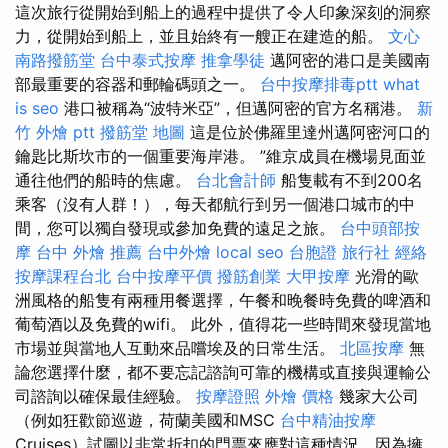
這次旅行從開始到船上的過程中提供了令人印象深刻的洞察
力，從開始到船上，並且始終有一艘正在建造的船。
文心
南路撥筋堂
台中泰式按摩
推拿學徒
邁阿密的港口是美國南
部最重要的容器和郵輪碼頭之一。
台中按摩排毒ptt
what
is seo
港口被稱為“波特米亞”，但邁阿密的官方名稱港。
新
竹 外燴 ptt
撥筋堂 地圖
這是位於佛羅里達州邁阿密河口的
鑰匙比斯坎市的一個重要海岸港。 ”維京成員在機場見面並
通往他們的船時的焦慮。
台北會計師
船隻載有不到200名
乘客（沒有人群！），每天都航行到另一個港口城市的中
間，您可以獨自發現或參加免費的遠足之旅。
台中頭部按
摩
台中 外燴 推薦
台中外燴
local seo
台胞證 旅行社
經絡
按摩課程台北
台中按摩平價
撥筋創業
大甲按摩
光滑的歐
洲風格的船隻有兩種用餐選擇，午餐和晚餐時免費的啤酒和
葡萄酒以及免費的wifi。 此外，值得花一些時間來發現當地
市場並與當地人互動來品嚐埃及的日常生活。
北區按摩
無
論您選擇什麼，都不要忘記諮詢可靠的機構或直接與運輸公
司諮詢以確保最佳經驗。
按摩證照
外燴 價格
幾家大公司
（例如狂歡節巡遊，荷蘭美國和MSC
台中精油按摩
Cruises）試圖以非常折扣的門票來應對這種情況，因為擁