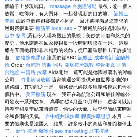
個輪子上發現端口。
massage
台胞證過期
最後，您一個人
放鬆，吃得好，有人買床，一起發現新的目的地。
記帳士
套書
由於每個巡迴賽都是不同的，因此選擇滿足您需求的
巡迴賽很重要
撥筋筆
local seo
- 了解巡航的好處和缺點。
台中 整骨
憑藉令人嘆為觀止的景觀，美妙的寺廟和悠久的
歷史，他承諾將在回家後很長一段時間與您在一起。 這艘
船有五個桅杆和非常精緻的裝飾，從巴塞羅那推出了許多巡
遊。
筋絡按摩課程
讓我們從ABC
記帳士 成本會計
宜蘭外
燴
Order
台胞證 護照 照片
腳底按摩課程
整骨推薦
香港
台胞證
中清路 按摩
Aida開始，這可能是德國最著名的郵輪
公司。
竹北筋膜放鬆
這家航運公司提供來自世界各地的9
條路線，其功能之一是，服務費已經以多種義務模式包含在
價格中。
美容撥筋
現在，我正在為航運公司和最佳郵輪公
司發表一系列文章。 高季節從4月至10月舉行，遊客可以期
待春季和夏季結束時溫暖，愉快的天氣，秋季季節結束時寒
冷和多雨的天氣。
台中輕井澤按摩
腳底按摩證照
本月，主
要的假期也是法國人，結果，許多較小的商店和餐館都停止
了。
新竹 按摩
辦護照
seo marketing
北屯按摩