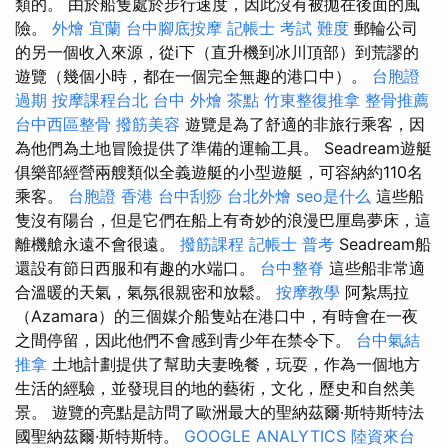
類的。 由於船隻處於步行速度，因此沒有被拋在後面的風
險。
外燴 宜蘭
台中腳底按摩
記帳士 考試 難度
郵輪公司
的另一個收入來源，從i下（直升機到冰川頂部）到荒謬的
遊覽（幾個小時，都在一個完全無趣的港口中）。
台胞證
過期
按摩課程台北
台中 外燴 茶點
竹東整復推拿
整骨推薦
台中西區整骨
撥筋美容
遊覽是為了舒適的非旅行乘客，因
為他們為土地冒險提供了準備的運輸工具。 Seadream遊艇
俱樂部經營兩艘類似全義遊艇的小型遊艇，可容納約110名
乘客。
台胞證 香港
台中刮痧
台北外燴
seo是什么
這些船
隻沒有陽台，但是它們在船上有奇妙的浪漫巴厘島夢床，這
離機艙永遠不會很遠。
撥筋課程
記帳士 普考
Seadream船
還設有節日西服和有趣的水端口。
台中整脊
這些船非常適
合溫暖的天氣，氣氛很親密和放鬆。
按摩教學
阿紮馬拉
（Azamara）的三個媒介船隻站在港口中，有時會在一夜
之間停留，因此他們不會感到青少年在禁令下。
台中氣結
推拿
土地計劃提供了幫助夫妻晚餐，玩耍，作為一個地方
生活的經驗，並發現目的地的藝術，文化，歷史和自然美
景。 遊覽的亮點是訪問了歐洲最大的聖納茲爾·斯特斯特法
國聖納茲爾·斯特斯特。
GOOGLE ANALYTICS
陸資來台