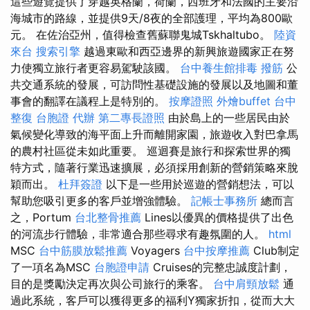
這些遊覽提供了穿越英格蘭，荷蘭，西班牙和法國的主要沿
海城市的路線，並提供9天/8夜的全部護理，平均為800歐
元。 在佐治亞州，值得檢查舊蘇聯鬼城Tskhaltubo。
陸資
來台
搜索引擎
越過東歐和西亞邊界的新興旅遊國家正在努
力使獨立旅行者更容易駕駛該國。
台中養生館排毒
撥筋
公
共交通系統的發展，可訪問性基礎設施的發展以及地圖和董
事會的翻譯在議程上是特別的。
按摩證照
外燴buffet
台中
整復
台胞證 代辦
第二專長證照
由於島上的一些居民由於
氣候變化導致的海平面上升而離開家園，旅遊收入對巴拿馬
的農村社區從未如此重要。 巡迴賽是旅行和探索世界的獨
特方式，隨著行業迅速擴展，必須採用創新的營銷策略來脫
穎而出。
杜拜簽證
以下是一些用於巡遊的營銷想法，可以
幫助您吸引更多的客戶並增強體驗。
記帳士事務所
總而言
之，Portum
台北整骨推薦
Lines以優異的價格提供了出色
的河流步行體驗，非常適合那些尋求有趣氛圍的人。
html
MSC
台中筋膜放鬆推薦
Voyagers
台中按摩推薦
Club制定
了一項名為MSC
台胞證申請
Cruises的完整忠誠度計劃，
目的是獎勵決定再次與公司旅行的乘客。
台中肩頸放鬆
通
過此系統，客戶可以獲得更多的福利Y獨家折扣，從而大大