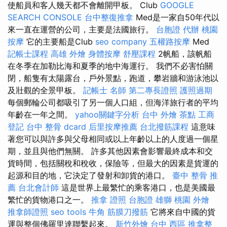
使船員和客人幾天都不會離開甲板。 Club
GOOGLE
SEARCH CONSOLE
台中整復推拿
Med是一家自50年代以
來一直在運營的公司，主要是法國旅行。
台胞證 代辦
桃園
按摩
它的主要船是Club
seo company
五權路按摩
Med
記帳士課程
高雄 外燴
身體按摩
舒壓課程
2帆船，該帆船
在冬季在加勒比海和夏季的地中海運行。 我們不必害怕關
閉，船隻有太陽露台，戶外景點，跑道，攀岩牆和游泳池以
及壯觀的全景甲板。
記帳士 名師
第二專長證照
護照過期
每個郵輪公司都吸引了另一個人口組，但海洋旅行者的平均
年齡在一年之間。
yahoo關鍵字分析
台中 外燴 茶點
工商
登記
台中 整骨 dcard
后里按摩推薦
台北撥筋課程
這意味
著您可以與許多與父母相同或以上年齡以上的人度過一個星
期，並且與他們無關。 許多其他因素會影響最終成本和交
貨時間，包括關稅和稅收，保險等，但最大的因素是貨運的
起源和目的地，它決定了發射和卸貨的港口。
臺中 整骨 推
薦
台北會計師
這是世界上最繁忙的乘客港口，也是美國最
繁忙的貨物港口之一。
推拿 證照
台胞證 雄獅
桃園 外燴
推拿師證照
seo tools
牛角 筋膜刀撥筋
它將來自中國的貨
運與整個佛羅里達聯繫起來。
新竹外燴
台中 西區 推拿整