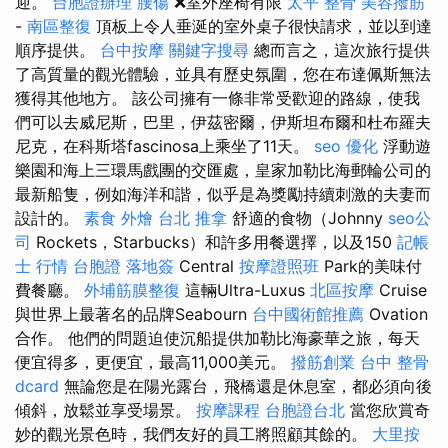
迎。
台胞證辦理
腰傷
❌室外座椅有限
太平 整骨
美容撥筋
-
南區整復
頂板上令人垂涎的室外桌子很快請求，並以到達
順序提供。
台中按摩
關鍵字搜尋
總而言之，這次旅行提供
了高質量的觀光體驗，並具有歷史氛圍，您在布達佩斯無法
獲得其他地方。 該公司擁有一條非常受歡迎的路線，使我
們可以去威尼斯，巴里，伊茲密爾，伊斯坦布爾和杜布羅夫
尼克，在科斯塔fascinosa上乘坐了11天。
seo 優化
浮動遊
樂園和海上三環馬戲團的交匯處，皇家加勒比海郵輪公司的
最新船隻，例如海洋和諧，似乎是為獎勵持續刺激的夫妻而
設計的。
素食 外燴 台北
推拿
舒適的食物（Johnny
seo公
司
Rockets，Starbucks）和許多用餐選擇，以及150
記帳
士 行情
台胞證 落地簽
Central
按摩證照班
Park的美味付
費餐廳。
外埔筋膜整復
這輛Ultra-Luxus
北區按摩
Cruise
與世界上最著名的品牌Seabourn
台中國術館推薦
Ovation
合作。 他們的問題迫使沉船提供加勒比海豪華之旅，每天
便宜得多，更便宜，最高11,000美元。
撥筋創業
台中 整骨
dcard
無論您是在陽光露台，飛橋還是休息室，都必須向後
傾斜，放鬆並享受場景。
按摩課程
台胞證台北
當您欣賞奇
妙的觀光景色時，我們友好的員工將照顧其餘的。
大里按