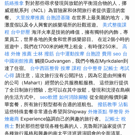
筋絡推拿
對於那些尋求發現與放鬆的平衡混合物的人，挪
威巡航系列（NCL）為冒險家和休閒旅行者提供靈活的套
餐。
大里按摩推薦
台胞證基隆
在世界上最美麗的地方，海
灘度假以及令人興奮的娛樂場所的壯觀巡遊。
美式整復課
程
台中舒壓
海洋火車是技術的峰值，擁有獨特的內飾，專
業員工，世界各地的美食和世界娛樂節目。 在近2個小時的
巡遊中，我們在1700米的峽灣上租金，有時僅250米。
高
雄 外燴 推薦
士林 撥筋
台中運動按摩
台胞證 費用
seo
台
中國術館推薦
觸摸Gudvangen，我們今晚在Myrkdalen到
達了住宿。
台中西區整骨
按摩 課程
台中整脊
記帳士 考試
心得
請注意，這次旅行沒有公開評估，因為它是由州擁有
的公司（Mahart）經營的公共服務船服務。 這些旅行提供
了全日制旅行體驗，您可以在其中放鬆，發現和沈浸在島嶼
的生活方式中。
seo軟體
如何消除腳酸
從全能的報價到豪
華套餐，所有旅行類型都有合適的巡航包。
撥筋教學
沾黏
這些特殊套餐非常適合希望與Shipway
外燴茶點
學整骨
外
燴廠商
Experience協調自己的興趣的旅行者。
記帳士 稅
務士
對於那些想發現各種包裹的人，克魯斯評論家提供了
各種旅行風格和興趣的南太平洋巡迴演唱會的全面清單。