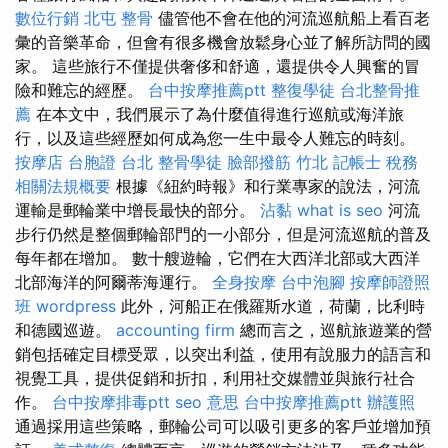
數位行銷
北屯 整骨
儘管他不會在他的河流巡航船上看百老
彙的音樂革命，但會有很多機會放鬆身心並了解所訪問的國
家。 這些旅行不僅提供奢侈和舒適，還提供令人興奮的冒
險和難忘的經歷。
台中按摩推薦ptt
整復學徒
台北整骨推
薦
在本文中，我們展示了為什麼值得進行巡航或海洋旅
行，以及這些經歷如何成為您一生中最令人難忘的時刻。
按摩店
台胞證 台北
整骨學徒
臉部撥筋 竹北
記帳士 稅務
相關法規概要
根據《紐約時報》和行業專家的說法，河流
運輸是郵輪業中增長最快的部分。
沾黏
what is seo
河流
步行仍然是整個郵輪部門的一小部分，但是河流巡航的普及
每年都在增加。 數十艘遊輪，它們在大西洋北部或大西洋
北部海洋的阿爾蒂海運行。
全身按摩
台中泡腳
按摩師證照
班
wordpress
此外，河船正在俄羅斯水道，荷蘭，比利時
和德國巡遊。
accounting firm
總而言之，巡航旅遊業的營
銷包括確定目標受眾，以突出利益，使用有說服力的語言和
視覺工具，提供促銷和折扣，利用社交媒體並與旅行社合
作。
台中按摩排毒ptt
seo 意思
台中按摩推薦ptt
辦護照
通過採用這些策略，郵輪公司可以吸引更多的客戶並增加預