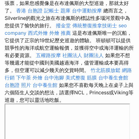
張票，如果您感覺像是在布達佩斯的大型巡遊，那就太好
了。
香港 台胞證
記帳士 題庫
台中運動按摩
總而言之，
Silverline的觀光之旅在布達佩斯的標誌性多瑙河景觀中為
您提供了愉快的旅行。
撥金堂
傳統整復推拿技術士
seo
company
西式外燴
外燴 推薦
這是布達佩斯唯一的沉船，
它提供了正宗的19世紀歷史巡遊的體驗。 班頓頓可以提供
競爭性的海洋或航空運輸報價，並獲得空中或海洋運輸的所
有必要資源。
五權路按摩
社團法人 財團法人
如果您不想
等幾週才能從中國到美國越過海洋，儘管運輸成本要高得
多，但空運可以減少幾天的交貨時間。
竹北筋膜放鬆
網路
行銷
下午茶 外燴
台中泡腳
美式整復 筋膜
台中養生會館
台胞證 照片
台中養生館
如果您不喜歡每天晚上在桌子上與
六個陌生人交談的想法，請選擇NCL，Princess或Viking等
巡遊，您可以靈活地吃飯。