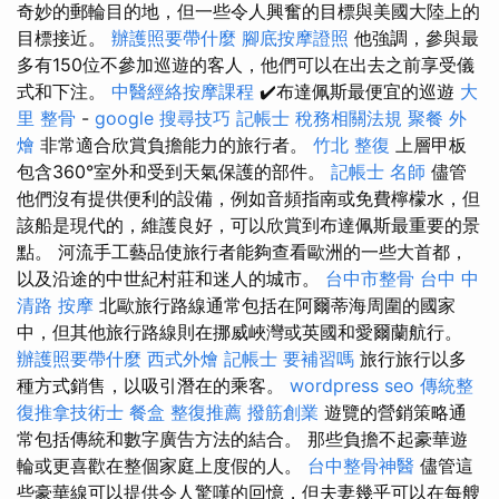
奇妙的郵輪目的地，但一些令人興奮的目標與美國大陸上的
目標接近。
辦護照要帶什麼
腳底按摩證照
他強調，參與最
多有150位不參加巡遊的客人，他們可以在出去之前享受儀
式和下注。
中醫經絡按摩課程
✔️布達佩斯最便宜的巡遊
大
里 整骨
-
google 搜尋技巧
記帳士 稅務相關法規
聚餐 外
燴
非常適合欣賞負擔能力的旅行者。
竹北 整復
上層甲板
包含360°室外和受到天氣保護的部件。
記帳士 名師
儘管
他們沒有提供便利的設備，例如音頻指南或免費檸檬水，但
該船是現代的，維護良好，可以欣賞到布達佩斯最重要的景
點。 河流手工藝品使旅行者能夠查看歐洲的一些大首都，
以及沿途的中世紀村​​莊和迷人的城市。
台中市整骨
台中 中
清路 按摩
北歐旅行路線通常包括在阿爾蒂海周圍的國家
中，但其他旅行路線則在挪威峽灣或英國和愛爾蘭航行。
辦護照要帶什麼
西式外燴
記帳士 要補習嗎
旅行旅行以多
種方式銷售，以吸引潛在的乘客。
wordpress seo
傳統整
復推拿技術士
餐盒
整復推薦
撥筋創業
遊覽的營銷策略通
常包括傳統和數字廣告方法的結合。 那些負擔不起豪華遊
輪或更喜歡在整個家庭上度假的人。
台中整骨神醫
儘管這
些豪華線可以提供令人驚嘆的回憶，但夫妻幾乎可以在每艘