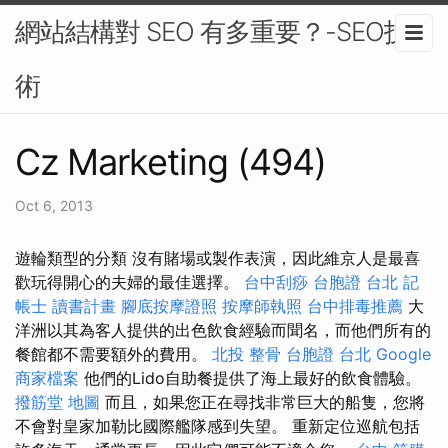
網站結構對 SEO 有多重要？-SEO技
術
Cz Marketing (494)
Oct 6, 2013
遊輪類型的分類 沒有賭場或製作表演，因此維京人是最喜
歡玩得開心的夫婦的最佳選擇。
台中刮痧
台胞證 台北
記
帳士 讀書計畫
腳底按摩證照
按摩師執照
台中排毒推薦
大
洋洲以其為客人提供的出色飲食經驗而聞名，而他們所有的
餐館都不需要額外的費用。
北投 整骨
台胞證 台北
Google
商家檔案
他們的Lido自助餐提供了海上最好的飲食體驗。
撥筋堂 地圖
而且，如果您正在尋找非常巨大的船隻，您將
不會對皇家加勒比國際艦隊感到失望。 重新定位巡航包括