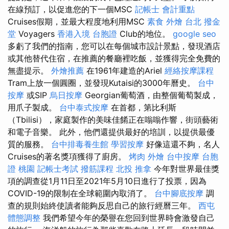
在線預訂，以促進您的下一個MSC
記帳士 會計重點
Cruises假期，並最大程度地利用MSC
素食 外燴 台北
撥金
堂
Voyagers
香港入境 台胞證
Club的地位。
google seo
多虧了我們的指南，您可以在每個城市設計景點，發現酒店
或其他替代住宿，在推薦的餐廳裡吃飯，並獲得完全免費的
無盡提示。
外燴推薦
在1961年建造的Ariel
經絡按摩課程
Tram上放一個圓圈，並發現Kutaisi的3000年曆史。
台中
按摩
或SIP
烏日按摩
Georgian葡萄酒，由整個葡萄製成，
用爪子製成。
台中泰式按摩
在首都，第比利斯
（Tbilisi），家庭製作的美味佳餚正在嗡嗡作響，街頭藝術
和電子音樂。 此外，他們還提供最好的培訓，以提供最優
質的服務。
台中排毒養生館
學習按摩
好像這還不夠，名人
Cruises的著名獎項獲得了廚房。
烤肉 外燴
台中按摩
台胞
證 桃園
記帳士考試
撥筋課程
北投 推拿
今年對世界最佳獎
項的調查從1月11日至2021年5月10日進行了投票，因為
COVID-19的限制在全球範圍內取消了。
台中腳底按摩
調
查的規則始終使讀者能夠反思自己的旅行經曆三年。
西屯
體態調整
我們希望今年的榮譽在您回到世界時會激發自己