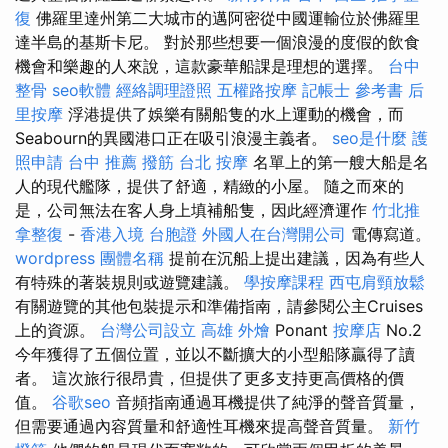
復
佛羅里達州第二大城市的邁阿密從中國運輸位於佛羅里
達半島的基斯卡尼。 對於那些想要一個浪漫的度假的飲食
機會和樂趣的人來說，這款豪華船課是理想的選擇。
台中
整骨
seo軟體
經絡調理證照
五權路按摩
記帳士 參考書
后
里按摩
浮港提供了娛樂有關船隻的水上運動的機會，而
Seabourn的異國港口正在吸引浪漫主義者。
seo是什麼
護
照申請
台中 推薦 撥筋
台北 按摩
名單上的第一艘大船是名
人的現代艦隊，提供了舒適，精緻的小屋。 隨之而來的
是，公司無法在客人身上填補船隻，因此經濟運作
竹北推
拿整復
-
香港入境 台胞證
外國人在台灣開公司
電傳寫道。
wordpress
團體名稱
提前在沉船上提出建議，因為有些人
有特殊的著裝規則或遊覽建議。
學按摩課程
西屯肩頸放鬆
有關遊覽的其他包裝提示和準備指南，請參閱公主Cruises
上的資源。
台灣公司設立
高雄 外燴
Ponant
按摩店
No.2
今年獲得了五個位置，並以不斷擴大的小型船隊贏得了讀
者。 這次旅行很昂貴，但提供了更多支持更高價格的價
值。
谷歌seo
音頻指南通過耳機提供了純淨的聲音質量，
但需要通過內容質量和舒適性耳機來提高聲音質量。
新竹