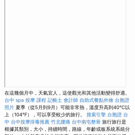
在這幾個月中，天氣宜人，這使觀光和其他活動變得舒適。
台中 spa
按摩 課程
記帳士 會計師
自助式餐點外燴
台胞證
照片
夏季（從5月到9月）可能非常熱，溫度升高到40°C以
上（104°F），可以享受較少的旅行。
搜索引擎
台胞證 台
中
台中按摩排毒推薦
竹北腰痛
台中南屯整骨
旅行旅行是
根據其類別，大小，持續時間，路線，年齡或板系統系統分