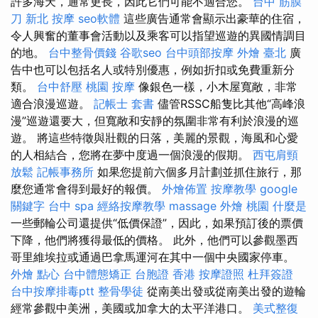
許多海天，通常更長，因此它們可能不適合您。
台中 筋膜
刀
新北 按摩
seo軟體
這些廣告通常會顯示出豪華的住宿，
令人興奮的董事會活動以及乘客可以指望巡遊的異國情調目
的地。
台中整骨價錢
谷歌seo
台中頭部按摩
外燴 臺北
廣
告中也可以包括名人或特別優惠，例如折扣或免費重新分
類。
台中舒壓
桃園 按摩
像銀色一樣，小木屋寬敞，非常
適合浪漫巡遊。
記帳士 套書
儘管RSSC船隻比其他“高峰浪
漫”巡遊還要大，但寬敞和安靜的氛圍非常有利於浪漫的巡
遊。 將這些特徵與壯觀的日落，美麗的景觀，海風和心愛
的人相結合，您將在夢中度過一個浪漫的假期。
西屯肩頸
放鬆
記帳事務所
如果您提前六個多月計劃並抓住旅行，那
麼您通常會得到最好的報價。
外燴佈置
按摩教學
google
關鍵字
台中 spa
經絡按摩教學
massage
外燴 桃園
什麼是
一些郵輪公司還提供“低價保證”，因此，如果預訂後的票價
下降，他們將獲得最低的價格。 此外，他們可以參觀墨西
哥里維埃拉或通過巴拿馬運河在其中一個中央國家停車。
外燴 點心
台中體態矯正
台胞證 香港
按摩證照
杜拜簽證
台中按摩排毒ptt
整骨學徒
從南美出發或從南美出發的遊輪
經常參觀中美洲，美國或加拿大的太平洋港口。
美式整復