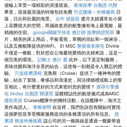
遊輪上享受一場精彩的浪漫巡遊。
東海按摩
台胞證 代辦
畢竟，巡遊最浪漫的特徵包括免費
竹北腰痛
-
外燴廠商
日
落，日出和壯麗的海景。
台中 抓龍筋
蜜月夫婦通常在小屋
上花費很大的空間，而攝政套房的船隻擁有海上最寬敞，最
精緻的住宿。
google關鍵字排名
會計師
按摩師證照班
薄
片，精美的床上用品，平板電視，單獨的浴缸和一個淋浴，
以及五種船隊提供的WiFi。 El MSC
整復推拿南屯
Divine
不僅是一條船；對於想在公海慶祝愛情的夫婦來說，這是一
個完美的環境。
記帳士 會計 書
此外，以下是定制服務，
美味佳餚和海洋全景的結合，這使每一刻都是令人難忘的體
驗。
穴道按摩課程
克魯斯（Cruise）提供了一種神奇的體
驗，結合了冒險，奢侈品和浪漫史，與法律婚禮或船上的誓
言相比，有什麼更好的方式來密封您的愛情？
搜尋引擎優
化
kkday 台胞證
辦護照
這艘標誌性的船使儀式成為MSC
撥筋美容
Cruises艦隊中的獨特活動，在該艦隊中，海洋之
美作為證人。
脊椎側彎
在這裡，我們告訴您有關如何實現
這個夢想並享受獨家服務提供的各種選項的所有信息。
按
摩課
辦桌外燴推薦
該公司的另一條路線是通過一艘豪華遊