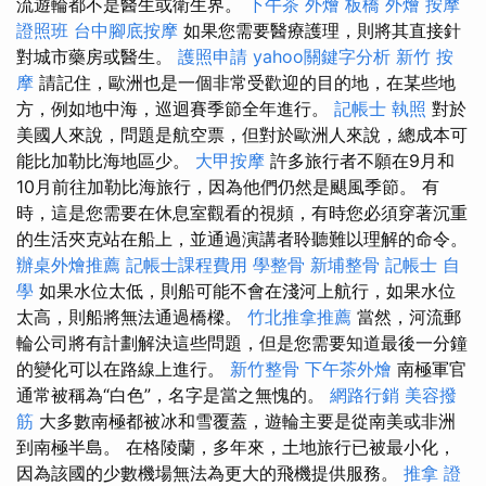
流遊輪都不是醫生或衛生界。
下午茶 外燴
板橋 外燴
按摩
證照班
台中腳底按摩
如果您需要醫療護理，則將其直接針
對城市藥房或醫生。
護照申請
yahoo關鍵字分析
新竹 按
摩
請記住，歐洲也是一個非常受歡迎的目的地，在某些地
方，例如地中海，巡迴賽季節全年進行。
記帳士 執照
對於
美國人來說，問題是航空票，但對於歐洲人來說，總成本可
能比加勒比海地區少。
大甲按摩
許多旅行者不願在9月和
10月前往加勒比海旅行，因為他們仍然是颶風季節。 有
時，這是您需要在休息室觀看的視頻，有時您必須穿著沉重
的生活夾克站在船上，並通過演講者聆聽難以理解的命令。
辦桌外燴推薦
記帳士課程費用
學整骨
新埔整骨
記帳士 自
學
如果水位太低，則船可能不會在淺河上航行，如果水位
太高，則船將無法通過橋樑。
竹北推拿推薦
當然，河流郵
輪公司將有計劃解決這些問題，但是您需要知道最後一分鐘
的變化可以在路線上進行。
新竹整骨
下午茶外燴
南極軍官
通常被稱為“白色”，名字是當之無愧的。
網路行銷
美容撥
筋
大多數南極都被冰和雪覆蓋，遊輪主要是從南美或非洲
到南極半島。 在格陵蘭，多年來，土地旅行已被最小化，
因為該國的少數機場無法為更大的飛機提供服務。
推拿 證