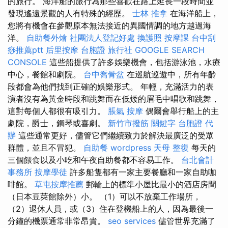
的旅行。 海洋船的旅行為那些喜歡在路上延長一段時間並
發現遙遠景觀的人有特殊的經歷。
士林 推拿
在海洋船上，
您將有機會在參觀原本無法接近的異國情調的地方越過海
洋。
自助餐外燴
社團法人登記好處
換護照
按摩課
台中刮
痧推薦ptt
后里按摩
台胞證 旅行社
GOOGLE SEARCH
CONSOLE
這些船提供了許多娛樂機會，包括游泳池，水療
中心，餐館和劇院。
台中喬骨盆
在巡航巡遊中，所有年齡
段都會為他們找到正確的娛樂形式。 年輕，充滿活力的表
演者沒有為黃金時段和跳舞而在低矮的眉毛中唱歌和跳舞，
這對每個人都很有吸引力。
脹氣 按摩
偶爾會舉行船上的主
劇院，爵士，鋼琴或喜劇。
新竹市撥筋
關鍵字
台胞證 代
辦
這些通常更好，儘管它們繼續致力於解決最廣泛的受眾
群體，並且不冒犯。
自助餐
wordpress
天母 整復
每天的
三個餵食以及小吃和午夜自助餐都不容易工作。
台北會計
事務所
按摩學徒
許多船隻都有一家主要餐廳和一家自助咖
啡館。
草屯按摩推薦
郵輪上的標準小屋比最小的酒店房間
（日本豆莢館除外）小。 （1）可以不放棄工作場所，
（2）退休人員，或（3）住在登機船上的人，因為最後一
分鐘的機票通常非常昂貴。
seo services
儘管世界充滿了