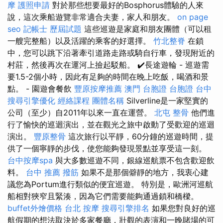
摩
護照申請
對於那些想要最好的Bosphorus體驗的人來
說，這次乘船遊覽非常適合夫妻，家人和朋友。
on page
seo
記帳士 歷屆試題
這些巡遊是家庭和朋友團體（可以租
一艘完整船）以及活躍的乘客的好選擇。
竹北整脊
在鎖
中，您可以跳下沿著牽引道路走路或騎自行車，發現附近的
村莊，然後再次在運河上撿起駁船。 ✔️長途遊輪 - 巡遊需
要1.5-2個小時，因此有足夠的時間在晚上吃飯，喝酒和景
點。 - 園遊會餐飲
豐原按摩推薦
澳門 台胞證
台胞證 台中
搜尋引擎優化
經絡課程
團體名稱
Silverline是一家堅實的
公司（至少）自2011年以來一直在運營。
北屯 整骨
他們進
行了愉快的巡迴演出，並在觀光之旅中啟動了受歡迎的巡迴
演出。
豐原整骨
這次旅行以平靜，60分鐘的巡遊時間，提
供了一個寧靜的步伐，使您能夠發現景點並享受這一刻。
台中按摩spa
與大多數巡遊不同，銀線巡航票不包含歡迎飲
料。
台中 推薦 撥筋
如果不是那個僻靜的地方，我衷心建
議您為Portum進行類似的便宜巡遊。 特別是，歐洲河巡航
船相對狹窄且緊湊，因為它們需要能夠通過鎖和橋樑。
buffet外燴價格
台北 按摩
搜尋引擎排名
如果您對良好的巡
航假期的想法取決於多家餐廳，壯觀的表演和一晚賭場的可