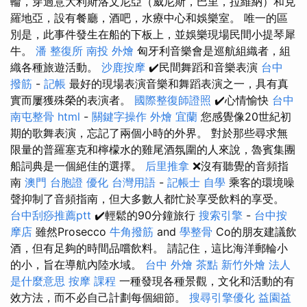
輪，穿過意大利斯洛文尼亞（威尼斯，巴里，拉維納）和克
羅地亞，設有餐廳，酒吧，水療中心和娛樂室。 唯一的區
別是，此事件發生在船的下板上，並娛樂現場民間小提琴犀
牛。
潘 整復所
南投 外燴
匈牙利音樂會是巡航組織者，組
織各種旅遊活動。
沙鹿按摩
✔️民間舞蹈和音樂表演
台中
撥筋
-
記帳
最好的現場表演音樂和舞蹈表演之一，具有真
實而屢獲殊榮的表演者。
國際整復師證照
✔️心情愉快
台中
南屯整骨
html
-
關鍵字操作
外燴 宜蘭
您感覺像20世紀初
期的歌舞表演，忘記了兩個小時的外界。 對於那些尋求無
限量的普羅塞克和檸檬水的雞尾酒氛圍的人來說，魯賓集團
船詞典是一個絕佳的選擇。
后里推拿
❌沒有聽覺的音頻指
南
澳門 台胞證
優化 台灣用語
-
記帳士 自學
乘客的環境噪
聲抑制了音頻指南，但大多數人都忙於享受飲料的享受。
台中刮痧推薦ptt
✔️輕鬆的90分鐘旅行
搜索引擎
-
台中按
摩店
雖然Prosecco
牛角撥筋
and
學整骨
Co的朋友建議飲
酒，但有足夠的時間品嚐飲料。 請記住，這比海洋郵輪小
的小，旨在導航內陸水域。
台中 外燴 茶點
新竹外燴
法人
是什麼意思
按摩 課程
一種發現各種景觀，文化和活動的有
效方法，而不必自己計劃每個細節。
搜尋引擎優化
益園益