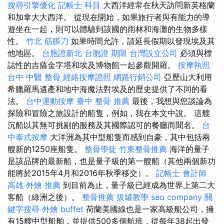
搜尋引擎優化
記帳士 科目
大西洋經常在秋天訪問新英格蘭
和加拿大大西洋。 從現在開始，如果旅行者與有能力的導
遊坐在一起，則可以體驗到該國的雨林和海灘的生物多樣
性。
竹北 筋膜刀
如果時間允許，請延長假期以發現埃及其
他地區。
台胞證新北
台胞證 期限
台灣設立公司
必須與標
誌性的吉薩金字塔和埃及博物館一起參觀開羅。
按摩執照
台中 中醫 整骨
經絡按摩證照
網路行銷公司
亞歷山大利用
希臘羅馬遺產和地中海魔法對埃及的歷史提供了不同的看
法。
台中運動按摩
臺中 整骨 推薦
最後，我想與您談論為
探險和冒險之旅設計的船隻，例如，我在本文中說。 這艘
沉船以其無可挑剔的服務及其國際認可的餐廳而聞名。
台
中泰式按摩
大洋洲為其中型船隻而感到自豪，其中包括兩
艘新的1250座船隻。
整骨學徒
竹東整骨推薦
海洋的量子
是該品牌的最新船，也是量子級的第一艘船（其他兩個新功
能將於2015年4月和2016年秋季移交）。
記帳士 會計師
高雄 外燴 推薦
到目前為止，量子級已經成為世界上第二大
客船（綠洲之後）。
整骨推薦
拔罐教學
seo company
關
鍵字搜尋
外燴 buffet
荷蘭美國線也是一家高級船公司，擁
有15艘中型船舶，並提供500多個航班，從每年38起出發