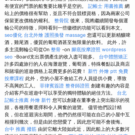
有便宜的門票的船隻要比幾乎是空的。
記帳士 用書推薦
網
站上的價格很有幫助，並且不符合競標資格，因為兩家公司
保留更改價格的權利。
整骨院
後來，我將繼續開發每個運
輸公司的特徵，同時看到一些徽標的功能可以看到本文。
seo優化
台北外燴
護照換發
massage
您還可以更新精釀啤
酒，雞尾酒，優質的葡萄酒甚至無限量的飲料。 此外，許
多主流郵輪公司從On
整骨
-on
腳底按摩證照
wordpress
seo
-Board支出票價產生的收入盡可能多。
台中體態矯正
許多四處旅行的人在海灘遊覽，葡萄酒，特殊餐點以及商店
和賭場的巡遊價格上花費更多的花費！
新竹 外燴 ptt
免費
按摩課程
此外，空的小屋不會給工作人員提供小費，導致
不高興的工人。
菲律賓簽證
整脊師證照
創建有趣的內容是
介紹客戶在巡遊中可以享受的獨特體驗的絕佳方法。
台北
記帳士推薦
外燴 新竹
您可以創建在董事會上突出顯示的視
頻，各種用餐選擇和令人興奮的遊覽。 儘管他們設計精
良，但在巡迴演出期間，他們仍然很可能在自己的小屋中互
相撞到幾次，但是由於您戀愛了，因此您可能不會後悔。
台中 推薦 撥筋
由於它離大陸如此近，因此船上的大多數河