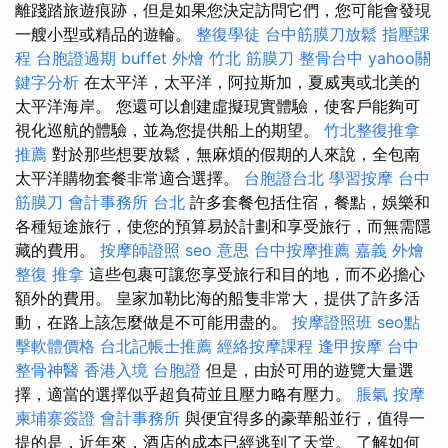
離踐踏旅遊痕跡，但是如果您決定訪問它們，您可能會發現
一艘小型或精品的遊輪。
整復學徒
台中筋膜刀放鬆
指壓課
程
台胞證過期
buffet 外燴
竹北 筋膜刀
整骨台中
yahoo關
鍵字分析
在太平洋，太平洋，阿拉斯加，夏威夷或北美的
太平洋海岸。 您還可以創建虛擬現實體驗，使客戶能夠可
視化巡航的體驗，並為您提供船上的期望。
竹北整復推拿
推薦
對於那些想要放鬆，無麻煩的假期的人來說，全包南
太平洋購物套餐非常適合選擇。
台胞證台北
學習按摩
台中
筋膜刀
會計事務所 台北
許多套餐包括住宿，餐點，娛樂和
各種短途旅行，使您的預算易於計劃和享受旅行，而無需隱
藏的費用。
按摩師證照
seo 意思
台中按摩推薦
嘉義 外燴
整復 推拿
這些包裹可讓您享受旅行和目的地，而不必擔心
額外的費用。 皇家加勒比海的船隻非常大，提供了許多活
動，在路上該怎麼做是不可能用盡的。
按摩證照班
seo點
擊軟體價格
台北記帳士推薦
經絡按摩課程
逢甲按摩
台中
整骨神醫
香港入境 台胞證
但是，由於可用的遊覽大量選
擇，適當的選擇似乎超負荷並且壓力略有壓力。
脹氣 按摩
柬埔寨簽證
會計事務所
與便宜得多的豪華船並行，值得一
提的是，近年來，酒店的成本已經逃到了天堂。 了解如何