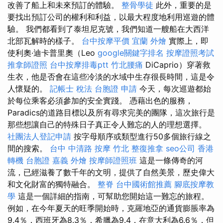
改善了船上和未來預訂的體驗。
整骨學徒
此外，重要的是
要找出預訂公司的權利和利益，以最大程度地利用巡遊的體
驗。 我們都看到了泰坦尼克號，我們知道一艘船在大西洋
北部瓦解時的樣子。
台中按摩平價
宜蘭 外燴
實際上，即
使利奧·迪卡普里奧（Leo
google關鍵字排名
按摩證照考試
推拿師證照
台中按摩排毒ptt
竹北腰痛
DiCaprio）穿著救
生衣，他是否會在這些冷淡的水域中生存很長時間，這是令
人懷疑的。
記帳士 稅法
台胞證 申請
今天，每次巡遊都始
於每位乘客必須參加的安全實踐。 憑藉出色的服務，
Paradics的道路目標以及所有尋求完美的團隊，這次旅行是
那些想讓自己的特殊日子真正令人難忘的人的理想選擇。
社團法人登記申請
按字母順序或類型進行50多個旅行線之
間的搜索。
台中 中清路 按摩
竹北 整復推拿
seo公司
香港
轉機 台胞證
嘉義 外燴
按摩師證照班
這是一條傳奇的河
流，已經滋養了數千年的文明，提供了自然美景，歷史偉大
和文化財富的獨特融合。
整脊
台中國術館推薦
腳底按摩教
學
這是一個詳細的指南，可幫助您開始這一難忘的旅程。
例如，在今年夏天的旺季開始時，克羅地亞的通貨膨脹率為
9.4％，西班牙為8.3％，希臘為9.4，在意大利為6.6％，但