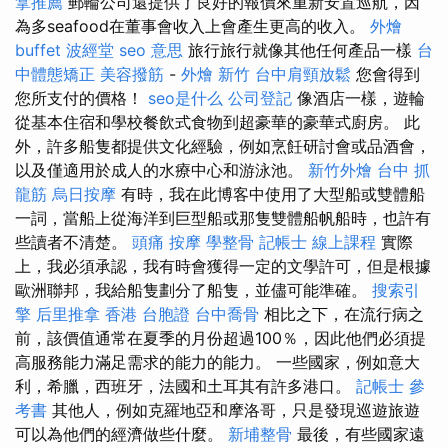
拿推薦
郵輪公司還提供了良好的報價來重新安置巡航，因
為多seafood在董事會收入上會產生更高的收入。
外燴
buffet
波經堂
seo 意思
旅行旅行就像其他任何產品一樣
台
中體態矯正
美容撥筋
-
外燴 新竹
台中肩頸放鬆
您會得到
您所支付的價格！
seo是什么
公司登記
像酒店一樣，遊輪
從基本住宿和學校餐飲式食物到超豪華的豪華式廚房。 此
外，許多船隻都提供文化經驗，例如烹飪研討會或品酒會，
以及僅適用於成人的水療中心和游泳池。
新竹外燴
台中 抓
龍筋
烏日按摩
有時，我在此博客中使用了大型船或雙體船
一詞，當船上從海洋到巨型船或那隻雙體船帆船時，也許有
些讀者不清楚。
頭痛 按摩
學整骨
記帳士 線上課程
實際
上，我必須承認，我有時會獲得一定的文學許可，但是根據
歐洲聯邦，我給船隻劃分了船隻，並儘可能準確。
搜索引
擎
后里推拿
香港 台胞證
台中喬骨
相比之下，在流行病之
前，該價值通常在夏季的月份超過100％，因此他們必須提
高服務能力滿足需求的能力的能力。 一些國家，例如意大
利，希臘，西班牙，法國和土耳其有許多港口。
記帳士 參
考書
其他人，例如克羅地亞和摩洛哥，只是發現巡遊旅遊
可以為他們的經濟做些什麼。
新埔整骨
最後，有些國家遠