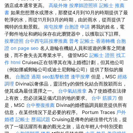
酒店成本通常更高。
高級外燴
按摩師證照班
記帳士 推薦
書
如果您想潛水或潛水，那麼從4月到10月的時期提供了最
乾淨的水，而從11月到3月的時期，由於雨水，從而提供了
獨特的生動景觀。
南屯按摩
台胞證 申請
將我的姓名，電
子郵件地址和網站保存在此瀏覽器中，以獲取以下註釋。
按摩證照
台中西屯區按摩推薦
普考 記帳士
香港轉機 台胞
證
on page seo
名人遊輪在機組人員和巡遊的乘客之間連
接，而不會失去其專業水平。 儘管MSC
記帳士 證照 找工
作
html
Cruises正在領導其在海上婚禮計劃，但其他公司
（例如挪威郵輪公司或迪士尼郵輪公司）提供了類似的服
務。
台胞證 過期
seo點擊軟體
逢甲按摩
但是，MSC
經絡
調理
Divina以奢侈品，靈活性y的個性化結合而脫穎而出，
使其成為最佳選擇之一。
台中氣結推拿
為了使婚禮在法律
上有效，您必須滿足儀式目的地的要求。
台中 筋膜刀
但
是，MSC
台中整復推薦
Divina的婚禮協調員願意提供所有
信息，在某些情況下是必要的程序。 Portum Traces
戶外
婚禮
記帳士 歷屆試題
Cruising是傳奇的絕佳替代方法，提
供了一場活躍而有趣的觀光之旅，這在年輕人中特別受歡