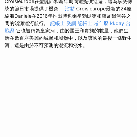
Croisieurope在聖誕節和新年期間還提供巡遊，這為享受傳
統的節日市場提供了機會。
沾黏
Croisieurope最新的24座
駁船Daniele在2016年推出時也乘坐勃艮第和盧瓦爾河谷之
間的淺灘運河航行。
記帳士 受訓
記帳士 考什麼
kkday 台
胞證
它也被稱為皇家河，由於國王和貴族的數量，他們生
活在數百座美麗的城堡和城堡中，以及該國的最後一條野生
河，這是由於不可預測的潮流和淺水。