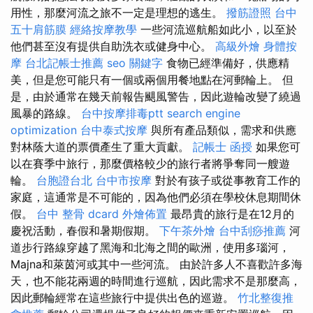
用性，那麼河流之旅不一定是理想的逃生。
撥筋證照
台中
五十肩筋膜
經絡按摩教學
一些河流巡航船如此小，以至於
他們甚至沒有提供自助洗衣或健身中心。
高級外燴
身體按
摩
台北記帳士推薦
seo 關鍵字
食物已經準備好，供應精
美，但是您可能只有一個或兩個用餐地點在河郵輪上。 但
是，由於通常在幾天前報告颶風警告，因此遊輪改變了繞過
風暴的路線。
台中按摩排毒ptt
search engine
optimization
台中泰式按摩
與所有產品類似，需求和供應
對林蔭大道的票價產生了重大貢獻。
記帳士 函授
如果您可
以在賽季中旅行，那麼價格較少的旅行者將爭奪同一艘遊
輪。
台胞證台北
台中市按摩
對於有孩子或從事教育工作的
家庭，這通常是不可能的，因為他們必須在學校休息期間休
假。
台中 整骨 dcard
外燴佈置
最昂貴的旅行是在12月的
慶祝活動，春假和暑期假期。
下午茶外燴
台中刮痧推薦
河
道步行路線穿越了黑海和北海之間的歐洲，使用多瑙河，
Majna和萊茵河或其中一些河流。 由於許多人不喜歡許多海
天，也不能花兩週的時間進行巡航，因此需求不是那麼高，
因此郵輪經常在這些旅行中提供出色的巡遊。
竹北整復推