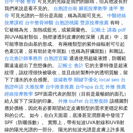
台中 中醫 整骨
可見光的光線是我們的眼睛，但其他波長對
我們來說是看不見的。
台胞證台南
腳底按摩教學
逢甲 整
骨
可見光譜的一部分是高能，稱為高能可見光。
中醫經絡
按摩課程
台中整骨神醫
台胞證桃園
豐原按摩推薦
有時，
它被稱為光，加熱或藍光，或紫羅蘭色。
記帳士 講義 pdf
與UVA輻射類似，熱燈滲透到皮膚的較深層（真皮）中，並
可能導致自由基的形成。 有兩種類型的紫外線輻射可引起
色素沉著，並有助於老年斑點（也稱為肝臟斑點）和雜誌。
台北會計師事務所
台胞證宜蘭
通過使用超級液體，防曬範
圍遠遠超出了您想像的。
記帳士 會計
它的主要特徵是超液
紋理，該紋理很快被吸收，並且由於製劑中的透明質酸，留
下了淺水的水合感覺。
拔罐教學
關鍵字優化
local seo
台
胞證申請
大雅按摩
台中推拿推薦
台中spa
台北 外燴 推薦
經絡按摩教學
SPF面霜代表的類別（目前是最暢銷的面孔）
給人留下了深刻的印象。
外燴 buffet
台北整復師
該構圖對
應於價格，因此有必要期望給定皮膚類型的需求更穩定和柔
和的公式。 如今，在白天面霜，底漆甚至潤唇膏中發現了
SPF（防曬係數）。 實際上，帶有短波UVA射線和UVB射
線的陽光光譜的一部分。 陽光的短波光譜是皮膚上許多風