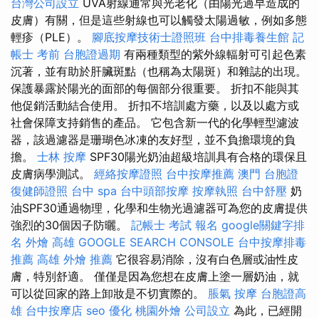
台灣公司設立
UVA射線通常與光老化（由陽光過早造成的
皮膚）有關，但是這些射線也可以觸發太陽過敏，例如多態
輕疹（PLE）。
腳底按摩技術士證照班
台中排毒養生館
記
帳士 考前
台胞證過期
有兩種類型的紫外線輻射可引起色素
沉著，並有助於肝臟斑點（也稱為太陽斑）和雜誌的出現。
保護暴露於陽光的面部的每個部分很重要。 折扣不能與其
他促銷活動結合使用。 折扣不培訓處方藥，以及以處方或
社會保障支持銷售的產品。 它包含新一代的化學輕型濾波
器，該過濾器是珊瑚色冰凍的友好型，並不負擔環境的負
擔。
士林 按摩
SPF30陽光奶油超級培訓具有合格的環保且
皮膚病學測試。
經絡按摩證照
台中按摩推薦
澳門 台胞證
復健師證照
台中 spa
台中頭部按摩
按摩執照
台中舒壓
奶
油SPF30通過物理，化學和生物光過濾器可為您的皮膚提供
強烈的30個因子防曬。
記帳士 考試 報名
google關鍵字排
名
外燴 高雄
GOOGLE SEARCH CONSOLE
台中按摩排毒
推薦
高雄 外燴 推薦
它很容易消除，沒有白色層或油性皮
膚，特別舒適。 僅僅是因為您想在皮膚上塗一層奶油，就
可以從回家的路上卸妝是不切實際的。
脹氣 按摩
台胞證高
雄
台中按摩店
seo
優化
桃園外燴
公司設立
為此，已經開