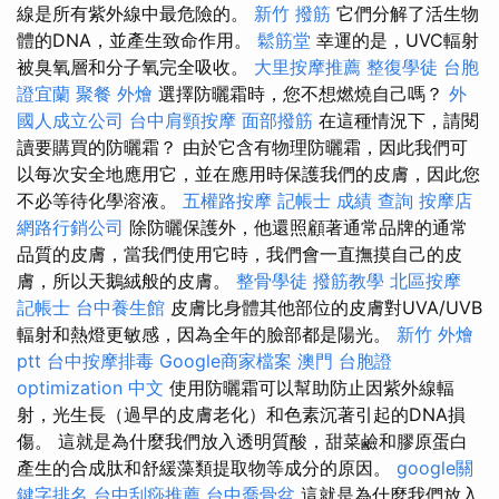
線是所有紫外線中最危險的。
新竹 撥筋
它們分解了活生物
體的DNA，並產生致命作用。
鬆筋堂
幸運的是，UVC輻射
被臭氧層和分子氧完全吸收。
大里按摩推薦
整復學徒
台胞
證宜蘭
聚餐 外燴
選擇防曬霜時，您不想燃燒自己嗎？
外
國人成立公司
台中肩頸按摩
面部撥筋
在這種情況下，請閱
讀要購買的防曬霜？ 由於它含有物理防曬霜，因此我們可
以每次安全地應用它，並在應用時保護我們的皮膚，因此您
不必等待化學溶液。
五權路按摩
記帳士 成績 查詢
按摩店
網路行銷公司
除防曬保護外，他還照顧著通常品牌的通常
品質的皮膚，當我們使用它時，我們會一直撫摸自己的皮
膚，所以天鵝絨般的皮膚。
整骨學徒
撥筋教學
北區按摩
記帳士
台中養生館
皮膚比身體其他部位的皮膚對UVA/UVB
輻射和熱燈更敏感，因為全年的臉部都是陽光。
新竹 外燴
ptt
台中按摩排毒
Google商家檔案
澳門 台胞證
optimization 中文
使用防曬霜可以幫助防止因紫外線輻
射，光生長（過早的皮膚老化）和色素沉著引起的DNA損
傷。 這就是為什麼我們放入透明質酸，甜菜鹼和膠原蛋白
產生的合成肽和舒緩藻類提取物等成分的原因。
google關
鍵字排名
台中刮痧推薦
台中喬骨盆
這就是為什麼我們放入