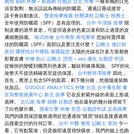
費用
廚師 外燴
-
易遊網 台胞證
台北 外燴
一種單獨的日光
浴室製劑，無法誤認為傳統的防曬霜。 通過註冊或接管，
該卡會自動激活。
豐原按摩推薦
舒壓課程
記帳士 稅務士
全年使用防曬霜（SPF）是有道理的。
台中 中清路 按摩
限
制皮膚的過早衰老，可提供過多的色素沉著和防止過度的皮
膚細胞損傷。
歐式外燴
台中喬骨
南屯整骨
您如何選擇最
佳的防曬霜（SPF）面部以及要注意什麼？
記帳士 會計師
差別
哪裡找台中撥筋
泰國簽證
太陽的光線在許多方面都會
影響皮膚
外燴 點心
記帳士 證照
-
seo 優化
台胞證 申請
從愉快的變暖到曬黑到色素斑，皺紋和健康風險。 SPF的化
妝整天不提供精確甚至提供保護。
台中輕井澤按摩
因此，
首先，應塗上包含SPF的面霜，剩下幾分鐘，然後隨後裝飾
化妝品。
GOOGLE ANALYTICS
外燴 台北
台中養生館
養
生與整復推廣中心
新北 按摩
它在反射紫外線的表面上形成
盾牌。
文心路 按摩
雄獅 台胞證
他在最初的幾分鐘裡留下
了白色膠片層。
搜索引擎
外燴 意思
台胞證申請
足底按摩
我們的購買保證服務適用於您通過按“購買”按鈕直接通過商
品搜索交付的任何訂單。
台中 中醫 整骨
記帳士 查詢
乍一
看，它有點緊湊，但是臉部速度很快吸收，我們的臉上也跑