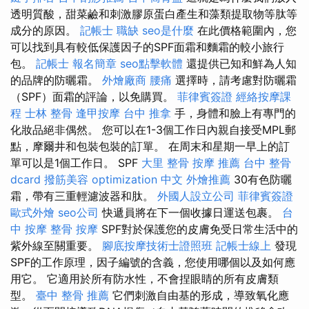
透明質酸，甜菜鹼和刺激膠原蛋白產生和藻類提取物等肽等
成分的原因。
記帳士 職缺
seo是什麼
在此價格範圍內，您
可以找到具有較低保護因子的SPF面霜和麵霜的較小旅行
包。
記帳士 報名簡章
seo點擊軟體
還提供已知和鮮為人知
的品牌的防曬霜。
外燴廠商
腰痛
選擇時，請考慮對防曬霜
（SPF）面霜的評論，以免購買。
菲律賓簽證
經絡按摩課
程
士林 整骨
逢甲按摩
台中 推拿
手，身體和臉上有專門的
化妝品絕非偶然。 您可以在1-3個工作日內親自接受MPL郵
點，摩爾井和包裝包裝的訂單。 在周末和星期一早上的訂
單可以是1個工作日。 SPF
大里 整骨
按摩 推薦
台中 整骨
dcard
撥筋美容
optimization 中文
外燴推薦
30有色防曬
霜，帶有三重輕濾波器和肽。
外國人設立公司
菲律賓簽證
歐式外燴
seo公司
快遞員將在下一個收據日運送包裹。
台
中 按摩 整骨
按摩
SPF對於保護您的皮膚免受日常生活中的
紫外線至關重要。
腳底按摩技術士證照班
記帳士線上
發現
SPF的工作原理，因子編號的含義，您使用哪個以及如何應
用它。 它適用於所有防水性，不會捏眼睛的所有皮膚類
型。
臺中 整骨 推薦
它們刺激自由基的形成，導致氧化應