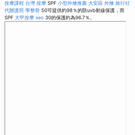
按摩課程
台灣 按摩
SPF
小型外燴推薦
大安區 外燴
旅行社
代辦護照
學整骨
50可提供約98％的防uvb射線保護，而
SPF
大甲按摩
seo
30的保護約為96.7％。