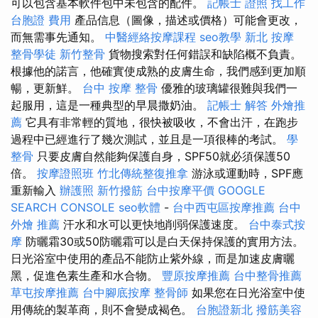
可以包含基本軟件包中未包含的配件。
記帳士 證照 找工作
台胞證 費用
產品信息（圖像，描述或價格）可能會更改，
而無需事先通知。
中醫經絡按摩課程
seo教學
新北 按摩
整骨學徒
新竹整骨
貨物搜索對任何錯誤和缺陷概不負責。
根據他的諾言，他確實使成熟的皮膚生命，我們感到更加順
暢，更新鮮。
台中 按摩 整骨
優雅的玻璃罐很難與我們一
起服用，這是一種典型的早晨撒奶油。
記帳士 解答
外燴推
薦
它具有非常輕的質地，很快被吸收，不會出汗，在跑步
過程中已經進行了幾次測試，並且是一項很棒的考試。
學
整骨
只要皮膚自然能夠保護自身，SPF50就必須保護50
倍。
按摩證照班
竹北傳統整復推拿
游泳或運動時，SPF應
重新輸入
辦護照
新竹撥筋
台中按摩平價
GOOGLE
SEARCH CONSOLE
seo軟體
-
台中西屯區按摩推薦
台中
外燴 推薦
汗水和水可以更快地削弱保護速度。
台中泰式按
摩
防曬霜30或50防曬霜可以是白天保持保護的實用方法。
日光浴室中使用的產品不能防止紫外線，而是加速皮膚曬
黑，促進色素生產和水合物。
豐原按摩推薦
台中整骨推薦
草屯按摩推薦
台中腳底按摩
整骨師
如果您在日光浴室中使
用傳統的製革商，則不會變成褐色。
台胞證新北
撥筋美容