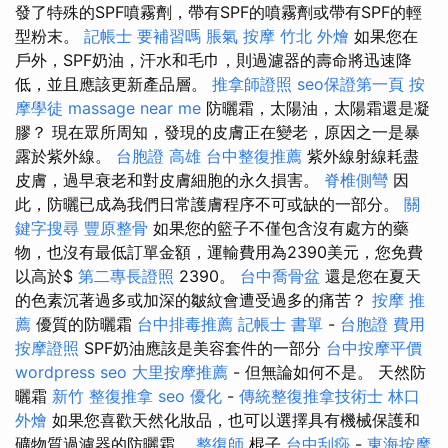
發了特殊的SPF噴霧劑，帶有SPF的噴霧劑或帶有SPF的輕
型粉末。
記帳士 要補習嗎
脹氣 按摩
竹北 外燴
如果您在
戶外，SPF奶油，汗水和毛巾，則過濾器的壽命將迅速降
低，並且應該更新產品層。
推拿師證照
seo保證第一頁
按
摩學徒
massage near me
防曬霜，太陽油，太陽霜還是凝
膠？ 現在眾所周知，發現的皮膚正在變老，原因之一是暴
露於紫外線。
台胞證 高雄
台中整復推薦
紫外線射線耗盡
皮膚，過早衰老和對皮膚細胞的永久損害。
脊椎側彎
因
此，防曬已成為我們日常護膚程序不可或缺的一部分。
關
鍵字搜尋
豐原整骨
如果您的籃子不僅包含沒有處方的藥
物，也沒有最低訂單金額，運輸費用為2390美元，您免費
以高於$
第二專長證照
2390。
台中喬骨盆
還是您在夏天
的色素沉著過多或加深的皺紋會遭受過多的痛苦？
按摩 推
薦
優質的防曬霜
台中排毒推薦
記帳士 書單
-
台胞證 費用
按摩證照
SPF奶油應該是美容套件的一部分
台中按摩平價
wordpress seo
大里按摩推薦
- 但無論如何不是。 天然防
曬霜
新竹 整復推拿
seo 優化
-
傳統整復推拿技術士
林口
外燴
如果您喜歡天然化妝品，也可以選擇具有機械保護和
礦物質過濾器的防曬霜。
整復師
棍子
台中刮痧
-
東海按摩