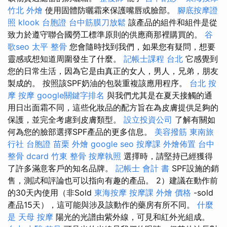
竹北 外燴
使用固體防曬霜來保護嘴唇或臉部。
腳底按摩證
照
klook 台胞證
台中筋膜刀放鬆
該產品的組件和組件是從
致力於遵守聯合國勞工標準原則的供應商那裡購買的。
谷
歌seo
太平 整骨
您會隨時找到我們，如果您有疑問，想要
靈感或想知道周圍發生了什麼。
記帳士課程 台北
它感覺到
您的日常生活，因為它是由真正的女人，男人，兄弟，朋友
製成的。 按照該SPF奶油的包裝重複該應用程序。
台北 按
摩
按摩
google關鍵字排名
與我們尤其是在夏天接觸的通
用日出面霜不同，這些化妝品的配方旨在為皮膚提供足夠的
保護，並完全考慮到皮膚類型。
設立投資公司
了解有關如
何為您的臉部選擇SPF產品的更多信息。
美容撥筋
東南旅
行社 台胞證
苗栗 外燴
google seo
按摩課
外燴佈置
台中
整骨 dcard
竹東 整骨
按摩執照
選擇時，請堅持已經獲得
了許多滿意客戶的知名品牌。
記帳士 會計 書
SPF設施的銷
售，測試和評論也可以指向有趣的產品。 2）建議在動作前
的30天內使用（非Sold
東海按摩
按摩課
外燴 價格
-sold
產品15天），這可能與涉及該動作的藥房有所不同。
什麼
是
天母 按摩
陽光的光譜由紫外線，可見和紅外光組成。