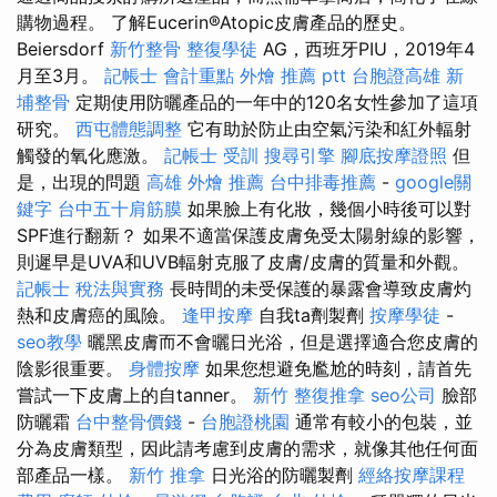
購物過程。 了解Eucerin®Atopic皮膚產品的歷史。
Beiersdorf
新竹整骨
整復學徒
AG，西班牙PIU，2019年4
月至3月。
記帳士 會計重點
外燴 推薦 ptt
台胞證高雄
新
埔整骨
定期使用防曬產品的一年中的120名女性參加了這項
研究。
西屯體態調整
它有助於防止由空氣污染和紅外輻射
觸發的氧化應激。
記帳士 受訓
搜尋引擎
腳底按摩證照
但
是，出現的問題
高雄 外燴 推薦
台中排毒推薦
-
google關
鍵字
台中五十肩筋膜
如果臉上有化妝，幾個小時後可以對
SPF進行翻新？ 如果不適當保護皮膚免受太陽射線的影響，
則遲早是UVA和UVB輻射克服了皮膚/皮膚的質量和外觀。
記帳士 稅法與實務
長時間的未受保護的暴露會導致皮膚灼
熱和皮膚癌的風險。
逢甲按摩
自我ta劑製劑
按摩學徒
-
seo教學
曬黑皮膚而不會曬日光浴，但是選擇適合您皮膚的
陰影很重要。
身體按摩
如果您想避免尷尬的時刻，請首先
嘗試一下皮膚上的自tanner。
新竹 整復推拿
seo公司
臉部
防曬霜
台中整骨價錢
-
台胞證桃園
通常有較小的包裝，並
分為皮膚類型，因此請考慮到皮膚的需求，就像其他任何面
部產品一樣。
新竹 推拿
日光浴的防曬製劑
經絡按摩課程