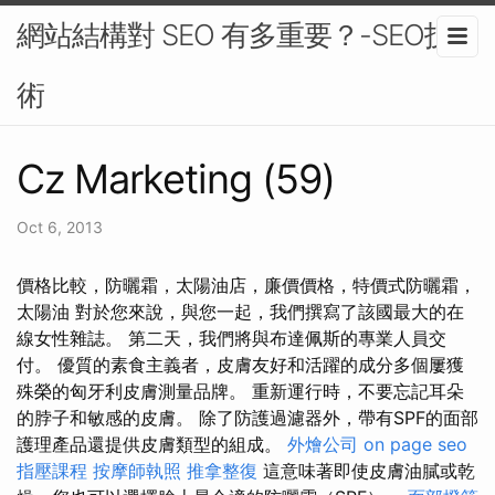
網站結構對 SEO 有多重要？-SEO技
術
Cz Marketing (59)
Oct 6, 2013
價格比較，防曬霜，太陽油店，廉價價格，特價式防曬霜，
太陽油 對於您來說，與您一起，我們撰寫了該國最大的在
線女性雜誌。 第二天，我們將與布達佩斯的專業人員交
付。 優質的素食主義者，皮膚友好和活躍的成分多個屢獲
殊榮的匈牙利皮膚測量品牌。 重新運行時，不要忘記耳朵
的脖子和敏感的皮膚。 除了防護過濾器外，帶有SPF的面部
護理產品還提供皮膚類型的組成。
外燴公司
on page seo
指壓課程
按摩師執照
推拿整復
這意味著即使皮膚油膩或乾