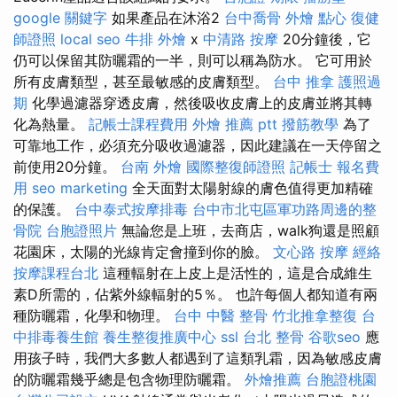
google 關鍵字
如果產品在沐浴2
台中喬骨
外燴 點心
復健
師證照
local seo
牛排 外燴
x
中清路 按摩
20分鐘後，它
仍可以保留其防曬霜的一半，則可以稱為防水。 它可用於
所有皮膚類型，甚至最敏感的皮膚類型。
台中 推拿
護照過
期
化學過濾器穿透皮膚，然後吸收皮膚上的皮膚並將其轉
化為熱量。
記帳士課程費用
外燴 推薦 ptt
撥筋教學
為了
可靠地工作，必須充分吸收過濾器，因此建議在一天停留之
前使用20分鐘。
台南 外燴
國際整復師證照
記帳士 報名費
用
seo marketing
全天面對太陽射線的膚色值得更加精確
的保護。
台中泰式按摩排毒
台中市北屯區軍功路周邊的整
骨院
台胞證照片
無論您是上班，去商店，walk狗還是照顧
花園床，太陽的光線肯定會撞到你的臉。
文心路 按摩
經絡
按摩課程台北
這種輻射在上皮上是活性的，這是合成維生
素D所需的，佔紫外線輻射的5％。 也許每個人都知道有兩
種防曬霜，化學和物理。
台中 中醫 整骨
竹北推拿整復
台
中排毒養生館
養生整復推廣中心
ssl
台北 整骨
谷歌seo
應
用孩子時，我們大多數人都遇到了這類乳霜，因為敏感皮膚
的防曬霜幾乎總是包含物理防曬霜。
外燴推薦
台胞證桃園