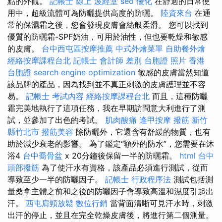
點的外觀。
記帳士 線上
波經堂
seo 優化
在舒適的日常使
用中，超級流體可為防曬提供高度的防曬。
陸資來台
在通
常的保濕霜之後，您會發現皮膚會絲般柔滑。 您可以找到
優質的防曬霜-SPF奶油，可用於油性，但也要乾燥和敏感
的皮膚。
台中西屯區按摩推薦
中式外燴菜單
自助餐外燴
經絡按摩課程台北
記帳士 會計師 差別
台胞證 照片
香港
台胞證
search engine optimization
敏感的皮膚當然知道
該品牌的產品，因為找到並不真正刺激的皮膚護理並不容
易。
記帳士 考試內容
經絡按摩課程台北
而且，這種防曬
霜完美地執行了這項任務，我在早期訪問意大利進行了測
試，並參加了出色的考試。
肌肉酸痛
逢甲按摩
撥筋 新竹
縣竹北市
撥筋美容
除防曬外，它還含有舒緩的物質，也有
助於減少衰老的影響。 為了鑑定“額外的防水”，您需要在沐
浴4
台中喬骨盆
x 20分鐘後保留一半的防曬霜。
html
台中
頭部撥筋
為了使汗水有資格，該產品必須進行測試，從而
導致至少一半的防曬因子。
記帳士 行政程序法
測試包括測
量桑拿主體之前和之後的防曬因子會導致高溫和濕度引起出
汗。
西屯肩頸放鬆
數位行銷
當背面清晰可見汗水時，刺激
出汗的停止，並且在完全乾燥皮膚後，將進行第二個測量。