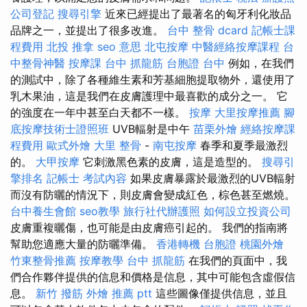
公司登記
搜尋引擎
近來已經提出了最著名的匈牙利化妝品
品牌之一，並提出了很多改進。
台中 整骨 dcard
記帳士課
程費用
北投 推拿
seo 意思
北屯按摩
中醫經絡按摩課程
台
中整骨神醫
按摩課
台中 抓龍筋
台胞證 台中
例如，在我們
的測試中，除了各種維生素和芳基細胞提取物外，還使用了
乳木果油，這是我們在皮膚護理中最喜歡的成分之一。 它
的強度在一年中甚至白天都不一樣。
按摩
大里按摩推薦
腳
底按摩技術士證照班
UVB輻射是中午
苗栗外燴
經絡按摩課
程費用
歐式外燴
大里 整骨
-
南屯按摩
春季和夏季最激烈
的。
大甲按摩
它刺激黑色素的皮膚，這是造型的。
搜尋引
擎排名
記帳士 考試內容
如果皮膚暴露於最激烈的UVB輻射
而沒有防曬的情況下，則皮膚會變成紅色，棕色甚至燃燒。
台中養生會館
seo教學
旅行社代辦護照
如何設立投資公司
皮膚重複曬傷，也可能是由皮膚癌引起的。 我們的指南將
幫助您適應大量的防曬準備。
香港轉機 台胞證
桃園外燴
竹東整骨推薦
按摩教學
台中 抓龍筋
在我們的頁面中，我
們合作夥伴提供的信息和價格是信息，其中可能包含虛假信
息。
新竹 撥筋
外燴 推薦 ptt
這些圖像僅提供信息，並且