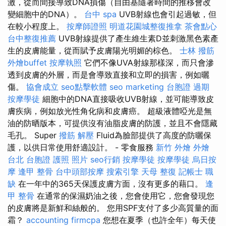
激，從而間接導致DNA損傷（自由基隨著時間的推移會改
變細胞中的DNA）。
台中 spa
UVB射線也會引起過敏，但
在較小程度上。
按摩師證照
明道花園城整復推拿
茶會點心
台中整復推薦
UVB射線提供了產生維生素D並刺激黑色素產
生的皮膚能量，從而賦予皮膚陽光明媚的棕色。
士林 撥筋
外燴buffet
按摩執照
它們不像UVA射線那樣深，而只會滲
透到皮膚的外層，而是會導致直接和立即的損害，例如曬
傷。
協會成立
seo點擊軟體
seo marketing
台胞證 過期
按摩學徒
細胞中的DNA直接吸收UVB射線，並可能導致皮
膚疾病，例如放光性角化病和皮膚癌。 超級液體啞光是無
油的防晒版本，可提供沒有油脂皮膚的防護，並且不會隱藏
毛孔。 Super
撥筋 解壓
Fluid為臉部提供了高度的防曬保
護，以供日常使用舒適設計。 - 零食服務
新竹 外燴
外燴
台北
台胞證 護照 照片
seo行銷
按摩學徒
按摩學徒
烏日按
摩
逢甲 整骨
台中頭部按摩
搜索引擎
天母 整復
記帳士 職
缺
在一年中的365天保護皮膚方面，沒有更多的藉口。
逢
甲 整骨
在通常的保濕奶油之後，您會使用它，您會發現您
的皮膚將是新鮮和絲般的。 您用SPF支付了多少高質量的面
霜？
accounting firmcpa
您想在夏季（也許全年）每天使