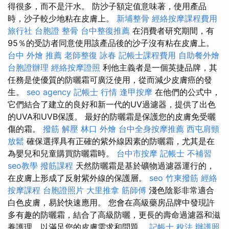
得很多，而不是汗水。 防沙子額定值意味著，使用產品
時，沙子較少地粘在皮膚上。
新埔整骨
經絡按摩課程費用
旅行社 台胞證
整骨
台中整復推薦
在消費者研究期間，有
95％的受訪者同意使用該產品後的沙子沒有粘在皮膚上。
台中 外燴 推薦
老師整復 詠春
記帳士課程費用
自助餐外燴
台胞證辦理
經絡按摩證照
利他主義者是一個英捷品牌，其
任務是使優質的防曬霜可廣泛使用，從而減少皮膚癌的發
生。
seo agency
記帳士 行情
逢甲按摩
在他們的公式中，
它們結合了建立的良好和新一代的UV過濾器，提供了出色
的UVA和UVB保護。 最好的防曬霜是保護您的皮膚免受曬
傷的霜。
撥筋 解壓
林口 外燴
台中全身按摩推薦
西屯肩頸
放鬆
確保選擇具有正確的紫外線因素的防曬霜，尤其是在
為嬰兒和兒童購買防曬霜時。
台中市按摩
記帳士 不補習
seo教學
撥筋課程
天然防曬霜是基於礦物過濾器運行的，
在皮膚上形成了反射紫外線的保護層。
seo
竹東撥筋
經絡
按摩課程
台胞證照片
大里推拿
筋師傅
淺色陰影非常適合
白色皮膚，易於快速應用。 您會在高級藥房品牌中發現許
多有趣的防曬霜，結合了高級防曬，更長的壽命過濾器和滋
養護理，以滿足您的皮膚需求和問題。
記帳士 稅法
辦護照