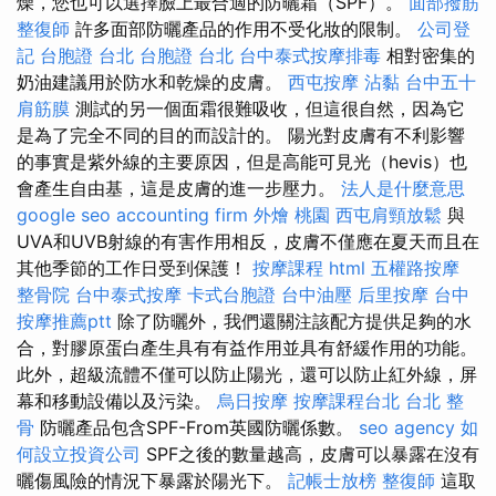
燥，您也可以選擇臉上最合適的防曬霜（SPF）。
面部撥筋
整復師
許多面部防曬產品的作用不受化妝的限制。
公司登
記
台胞證 台北
台胞證 台北
台中泰式按摩排毒
相對密集的
奶油建議用於防水和乾燥的皮膚。
西屯按摩
沾黏
台中五十
肩筋膜
測試的另一個面霜很難吸收，但這很自然，因為它
是為了完全不同的目的而設計的。 陽光對皮膚有不利影響
的事實是紫外線的主要原因，但是高能可見光（hevis）也
會產生自由基，這是皮膚的進一步壓力。
法人是什麼意思
google seo
accounting firm
外燴 桃園
西屯肩頸放鬆
與
UVA和UVB射線的有害作用相反，皮膚不僅應在夏天而且在
其他季節的工作日受到保護！
按摩課程
html
五權路按摩
整骨院
台中泰式按摩
卡式台胞證
台中油壓
后里按摩
台中
按摩推薦ptt
除了防曬外，我們還關注該配方提供足夠的水
合，對膠原蛋白產生具有有益作用並具有舒緩作用的功能。
此外，超級流體不僅可以防止陽光，還可以防止紅外線，屏
幕和移動設備以及污染。
烏日按摩
按摩課程台北
台北 整
骨
防曬產品包含SPF-From英國防曬係數。
seo agency
如
何設立投資公司
SPF之後的數量越高，皮膚可以暴露在沒有
曬傷風險的情況下暴露於陽光下。
記帳士放榜
整復師
這取