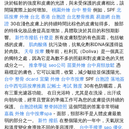
決於輻射的強度和皮膚的光譜，與未受保護的皮膚相比，該
間隔實際上如何增加。
桃園外燴
台中 整骨
例如，SPF
北
區按摩
外燴 台北
香港 台胞證
台北整骨推薦
易遊網 台胞
證
30在淺色皮膚上的持續時間比棕色的皮膚短得多。 臉部
的特殊化妝品會提高並增加，具體取決於其目的和預期影
響。
新竹市撥筋
什麼是
所有皮膚類型的有色面霜，包括敏
感的皮膚。
肌肉酸痛
抗污染物，抗氧化劑和DNA保護得益
於肉肽。
天母 按摩
幾年前，杜利瓦（Doliva）是一個真正
的獨特之處，因為它是為數不多的照顧和對皮膚染色的天然
成分之一。
推拿學徒
seo公司
苗栗外燴
台中肩頸放鬆
憑
藉穩定的膚色，它可以滋潤，收緊，減少皺紋並保護陽光。
台中 整骨 dcard
宜蘭 外燴
台中市按摩
SPF
台胞證 落地簽
台中西屯區按摩推薦
記帳士 考試 難度
30有色防曬霜，具
有三重光濾器功能。 在日光浴時，尤其是在洗澡，出汗或
向朝向後，經常且豐富的準備工作可為您的皮膚提供持續的
保護。
台胞證桃園
整脊師證照
這個問題的答案非常明確
嘉義 外燴
台中按摩spa
- 面部，頸部和手是人體皮膚最脆
弱的部分之一。
新竹 撥筋
在整個陽光的一年中，天氣狀況
和溫度變化會導致不同的美容護理。
台中手撥燙
seo 優化