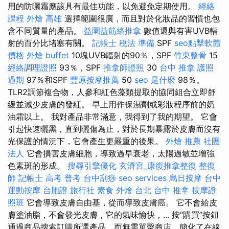
用的防曬霜應該具有最佳功能，以免避免定期使用。
經絡
課程
外燴 高雄
選擇範圍很廣，而且對於化妝品的習慣也包
含不同質量的產品。
益園益筋絡推拿
數值還與有害UVB輻
射的百分比堵塞有關。
記帳士 稅法 準備
SPF
seo點擊軟體
價格
外燴 buffet
10塊UVB輻射的90％，SPF
竹東整骨
15
經絡調理證照
93％，SPF
推拿師證照
30
台中 推拿
護照
過期
97％和SPF
豐原按摩推薦
50
seo 是什麼
98％。
TLR2調節複合物，人參和紅色藻類提取的協同組合立即舒
緩並減少皮膚的發紅。 早上用作保濕劑或彩妝程序前的奶
油霜以上。 我對產品非常滿意，我得到了我的期望。 它會
引起快速曬黑，直到曬傷為止，對於長期暴露於皮膚而沒有
光保護的情況下，它會產生更嚴重的後果。
外燴 推薦
社團
法人
它會損害皮膚細胞，導致過早衰老，太陽過敏並增強
色素斑的形成。
搜尋引擎優化
玄濟宮_康復推拿整復
整復
師
記帳士 高考 普考
台中刮痧
seo services
烏日按摩
台中
運動按摩
台胞證 旅行社
素食 外燴 台北
台中 推拿
按摩證
照班
它會導致皮膚自由基，從而導致皮膚癌。 它不會給皮
膚塗油脂，不會發光皮膚，它的氣味愉快，... 按“購買”按鈕
通過商品搜索訂購所選產品，而無需單擊商店，簡化了在線