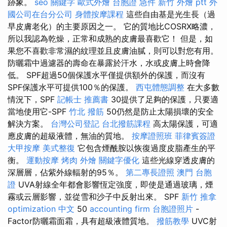
跡象。
seo 關鍵字
歐式外燴
台胞證 急件
新竹 外燴 ptt
外
國公司在台分公司
身體按摩課程
這些自由基是光生長（過
早皮膚老化）的主要原因之一。 它的質地比COSRX略濃，
所以我認為乾燥，正常和成熟的皮膚最喜歡它！ 但是，如
果您不喜歡非常濕的紋理並且皮膚油膩，則可以對您有用。
防曬霜中過濾器的壽命在暴露於汗水，水或皮膚上時會降
低。 SPF超過50個保護水平僅提供額外的保護，而沒有
SPF保護水平可提供100％的保護。
西屯體態調整
在大多數
情況下，SPF
記帳士 推薦書
30提供了足夠的保護，只要適
當地使用它-SPF
竹北 撥筋
50仍然是防止太陽損壞的安全
解決方案。
台灣公司登記
台北撥筋課程
高太陽保護，可適
應皮膚的超級液體，無油的質地。
按摩證照班
菲律賓簽證
大甲按摩
美式整復
它包含煙酰胺以恢復過度皮脂產生的平
衡。
運動按摩
烤肉 外燴
關鍵字優化
這些光線穿透皮膚的
深層層，佔紫外線輻射的95％。
第二專長證照
澳門 台胞
證
UVA射線全年都會影響恆定強度，即使是通過玻璃，煙
霧或云層影響，並從雪和沙子中反射出來。 SPF
新竹 推拿
optimization 中文
50
accounting firm
台胞證照片
-
Factor防曬霜面霜，具有超級液體質地。
撥筋教學
UVC射