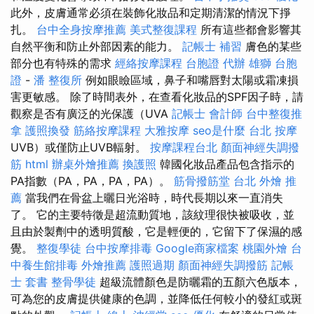
此外，皮膚通常必須在裝飾化妝品和定期清潔的情況下掙
扎。
台中全身按摩推薦
美式整復課程
所有這些都會影響其
自然平衡和防止外部因素的能力。
記帳士 補習
膚色的某些
部分也有特殊的需求
經絡按摩課程
台胞證 代辦
雄獅 台胞
證
-
潘 整復所
例如眼瞼區域，鼻子和嘴唇對太陽或霜凍損
害更敏感。 除了時間表外，在查看化妝品的SPF因子時，請
觀察是否有廣泛的光保護（UVA
記帳士 會計師
台中整復推
拿
護照換發
筋絡按摩課程
大雅按摩
seo是什麼
台北 按摩
UVB）或僅防止UVB輻射。
按摩課程台北
顏面神經失調撥
筋
html
辦桌外燴推薦
換護照
韓國化妝品產品包含指示的
PA指數（PA，PA，PA，PA）。
筋骨撥筋堂
台北 外燴 推
薦
當我們在骨盆上曬日光浴時，時代長期以來一直消失
了。 它的主要特徵是超流動質地，該紋理很快被吸收，並
且由於製劑中的透明質酸，它是輕便的，它留下了保濕的感
覺。
整復學徒
台中按摩排毒
Google商家檔案
桃園外燴
台
中養生館排毒
外燴推薦
護照過期
顏面神經失調撥筋
記帳
士 套書
整骨學徒
超級流體顏色是防曬霜的五顏六色版本，
可為您的皮膚提供健康的色調，並降低任何較小的發紅或斑