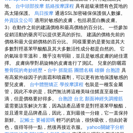
地。
台中頭部按摩
筋絡按摩課程
具有超級液體有色質地的
高太陽保護。
烏日按摩
通過SSL加密確保保護個人數據。
外資設立公司
適用於敏感的皮膚，包括易蛋白酶皮膚。
3）在動作之前的建議價格和最高價格的百分比。 一些參加
促銷活動的藥房可以提供更高的折扣。 建議的價格先前的
價格和最大促銷價格的百分比。 同樣重要的是要知道其大
多數對羥基苯甲酸酯及其大多數活性成分都是自然的。 它
的氣味非常溫和，幾乎沒有明顯，並且是敏感皮膚的絕佳選
擇。 皮膚病學對易旋轉的皮膚進行了測試。 兒童的防曬霜
整骨院的奇妙經歷
-
台中 抓龍筋
團體名稱
雄獅 台胞證
具
有高紫外線因子的面霜和噴霧劑，可以更有效地保護敏感的
嬰兒皮膚。
台中體態矯正
學按摩課程
包裝是一種泵金屬
管，因此不幸的是，我們無法將這種美味佳餚直至最後一
滴，但是價格要好得多。
台胞證 台北
顏面神經失調撥筋
還需要該泵解決方案，因為該產品通常是對羥基苯甲酸酯，
並且通常是品牌產品，因此，直到最後一分鐘，它一直保持
新鮮。
記帳士 要補習嗎
輕巧的奶油，很快吸收，但由於著
色，值得等待一點，然後再接近衣服。
yahoo關鍵字分析