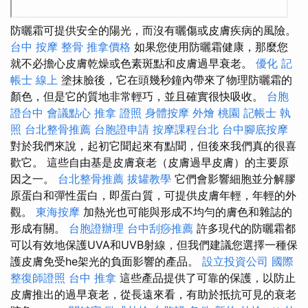
防曬霜可提供安全的陽光，而沒有曬傷或皮​​膚疾病的風險。
台中 按摩 整骨
推拿價格
如果您使用防曬霜健康，那麼您
就不必擔心皮膚乾燥或色素斑點和皮膚過早衰老。
優化
記
帳士 線上
塗抹臉後，它在頭幾秒鐘內帶來了物理防曬霜的
顏色，但是它的質地非常輕巧，並且確實很快吸收。
台胞
證台中
會議點心
推拿 證照
身體按摩
外燴 桃園
記帳士 執
照
台北整骨推薦
台胞證申請
按摩課程台北
台中腳底按摩
對於我們來說，起初它聞起來有點聞，但後來我們真的很喜
歡它。 這些自由基是皮膚衰老（皮膚過早皮膚）的主要原
因之一。
台北整骨推薦
拔罐教學
它們會影響細胞並分解膠
原蛋白和彈性蛋白，即蛋白質，可提供皮膚年輕，年輕的外
觀。
東海按摩
加熱光也可能與形成不均勻的膚色和雜誌的
形成有關。
台胞證辦理
台中刮痧推薦
許多現代的防曬霜都
可以有效地保護UVA和UVB射線，但我們建議您選擇一種保
護皮膚免受he架光的負面影響的產品。
設立投資公司
國際
整復師證照
台中 推拿
這些產品提供了可靠的保護，以防止
皮膚推出的過早衰老，從長遠來看，有助於抵抗可見的衰老