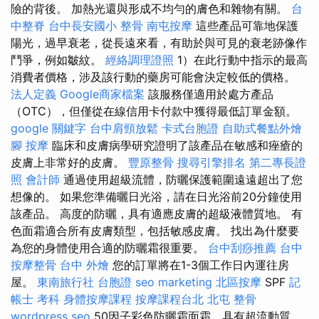
險的背後。 加熱光還與形成不均勻的膚色和雜物有關。
台
中整脊
台中長安國小 整骨
南屯按摩
這些產品可靠地保護
陽光，過早衰老，從長遠來看，有助於與可見的衰老跡像作
鬥爭，例如皺紋。
經絡調理證照
1）在此行動中指示的最高
消費者價格，涉及該行動的藥房可能會決定較低的價格。
法人定義
Google商家檔案
該服務僅適用於處方產品
（OTC），但僅從在線信用卡付款中獲得最低訂單金額。
google 關鍵字
台中肩頸放鬆
卡式台胞證
自助式餐點外燴
腳 按摩
臨床和皮膚病學研究證明了該產品在敏感和痤瘡的
皮膚上非常好的皮膚。
豐原整骨
搜尋引擎排名
第二專長證
照
會計師
通過使用超級流體，防曬保護範圍遠遠超出了您
想像的。 如果您準備曬日光浴，請在日光浴前20分鐘使用
該產品。 高度的防曬，具有適應皮膚的超級液體質地。 有
色面霜適合所有皮膚類型，包括敏感皮膚。 找出為什麼要
為您的身體使用合適的防曬霜很重要。
台中刮痧推薦
台中
按摩整骨
台中 外燴
您的訂單將在1-3個工作日內運往房
屋。
東南旅行社 台胞證
seo marketing
北區按摩
SPF
記
帳士 考科
身體按摩課程
按摩課程台北
北屯 整骨
wordpress seo
50因子彩色防曬霜面霜，具有超流動質