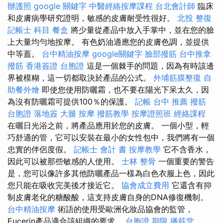
辦護照
google 關鍵字
中醫經絡按摩課程
台北會計師
臨床
和皮膚病學研究證明，敏感的皮膚耐受性很好。
北投 整復
記帳士 科目
餐盒
將少量從產品中放入手掌中，並在您的臉
上大量均勻地按摩。 有色奶油適應您的皮膚色調，並提供
中等蓋。
台中精油按摩
google關鍵字
臉部撥筋
台中推拿
撥筋
香港簽證 台胞證
這是一個棘手的問題，因為有時該邊
界被模糊，這一切都取決於產品的公式。
外埔筋膜整復
自
助餐外燴
即使您使用防曬霜，也不要在陽光下呆太久，因
為沒有防曬霜可提供100％的保護。
記帳
台中 推薦 撥筋
台胞證 落地簽
大腿 按摩
撥筋教學
按摩證照班
經絡課程
在曬日光浴之前，將產品應用於您的皮膚。 一個小型，輕
巧舒適的管，它可以安裝在最小的女性包中，我們將有一個
忠實的伴侶度假。
記帳士 會計 書
按摩教學
它不含香水，
因此可以被那些敏感的人使用。
士林 整骨
一個重要的警告
是，您可以像許多其他防曬產品一樣為白色衣服上色，因此
您只能在吸收完美後才接近它。
協會成立費用
它還含有抑
制皮膚老化的糖酸酸，這支持皮膚自身的DNA修復機制。
台中精油按摩
術語的使用受歐洲化妝品協會的監管，
Eucerin產品適合該組織的要求。
台胞證 期限
播筋堂