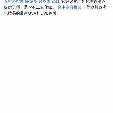
五權路按摩
關鍵字
台胞證 高雄
它通過物理和化學過濾器
提供防曬，還含有二氧化鈦。
台中刮痧推薦
1-對應於歐洲
化妝品的最新UVA和UVB保護。